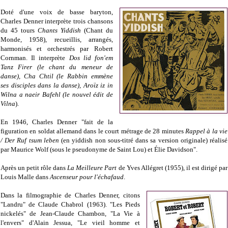
Doté d'une voix de basse baryton,
Charles Denner interprète trois chansons
du 45 tours
Chants Yiddish
(Chant du
Monde, 1958), recueillis, arrangés,
harmonisés et orchestrés par Robert
Cornman. Il interprète
Dos lid fon'em
Tanz Firer (le chant du meneur de
danse), Cha Chtil (le Rabbin emmène
ses disciples dans la danse), Aroïz iz in
Wilna a naeir Bafehl (le nouvel édit de
Vilna
).
En 1946, Charles Denner "fait de la
figuration en soldat allemand dans le court métrage de 28 minutes
Rappel à la vie
/ Der Ruf tsum leben
(en yiddish non sous-titré dans sa version originale) réalisé
par Maurice Wolf (sous le pseudonyme de Saint Lou) et Élie Davidson".
Après un petit rôle dans
La Meilleure Part
de Yves Allégret (1955), il est dirigé par
Louis Malle dans
Ascenseur pour l'échafaud
.
Dans la filmographie de Charles Denner, citons
"Landru" de Claude Chabrol (1963). "Les Pieds
nickelés" de Jean-Claude Chambon, "La Vie à
l'envers" d'Alain Jessua, "Le vieil homme et