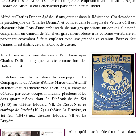
Le 20 avril 1942, Alfred Denner est interpelé et emprisonné au château de Ségur.
Rabbin de Brive David Feuerwerker parvient à le faire libérer.
Alfred et Charles Denner, âgé de 16 ans, entrent dans la Résistance. Charles adopte
le pseudonyme de "Charles Dermat", et combat dans le maquis du Vercors où il est
chasseur alpin. Lors d'une embuscade de son groupe visant un convoi allemand
comprenant un camion de SS, il est grièvement blessé à la colonne vertébrale en
parvenant cependant à faire exploser avec une grenade ce camion. Pour ce fait
d'armes, il est distingué par la Croix de guerre.
A la Libération, il suit des cours d'art dramatique
Charles Dullin, et gagne sa vie comme fort des
Halles la nuit.
Il débute au théâtre dans la compagnie des
Compagnons de l'Arche d'André Marcovici. Attentif
au renouveau du théâtre yiddish en langue française
défendu par cette troupe, il incarne plusieurs rôles
dans quatre pièces, dont
Le Dibbouk
de An Ski
(1946) au théâtre Edouard VII,
Le Keroub et le
mariage de Rachel
(1947) au théâtre La Bruyère, et
Tel Haï
(1947) aux théâtres Edouard VII et La
Bruyère.
Alors qu'il joue le rôle d'un clown dans