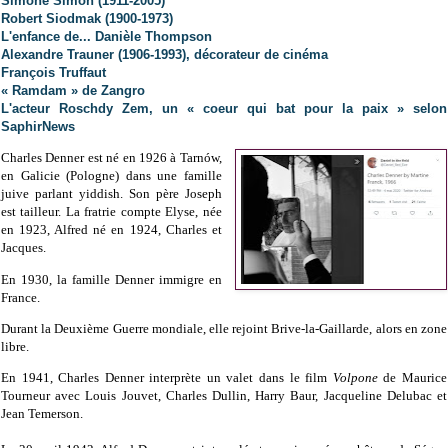
Simone Simon (1911-2005)
Robert Siodmak (1900-1973)
L'enfance de... Danièle Thompson
Alexandre Trauner (1906-1993), décorateur de cinéma
François Truffaut
« Ramdam » de Zangro
L'acteur Roschdy Zem, un « coeur qui bat pour la paix » selon
SaphirNews
Charles Denner est né en 1926 à Tarnów,
en Galicie (Pologne) dans une famille
juive parlant yiddish. Son père Joseph
est tailleur. La fratrie compte Elyse, née
en 1923, Alfred né en 1924, Charles et
Jacques.
En 1930, la famille Denner immigre en
France.
Durant la Deuxième Guerre mondiale, elle rejoint Brive-la-Gaillarde, alors en zone
libre.
En 1941, Charles Denner interprète un valet dans le film
Volpone
de Maurice
Tourneur avec Louis Jouvet, Charles Dullin, Harry Baur, Jacqueline Delubac et
Jean Temerson.