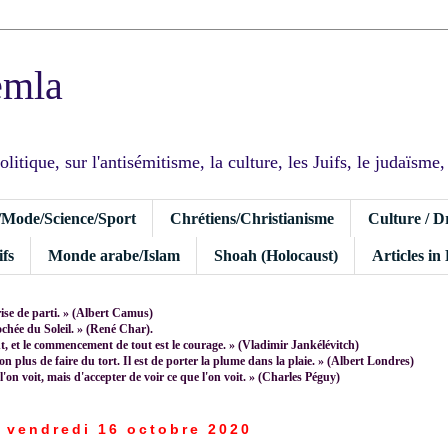
emla
tique, sur l'antisémitisme, la culture, les Juifs, le judaïsme, I
/Mode/Science/Sport
Chrétiens/Christianisme
Culture / D
fs
Monde arabe/Islam
Shoah (Holocaust)
Articles in
rise de parti. » (Albert Camus)
rochée du Soleil. » (René Char).
 et le commencement de tout est le courage. » (Vladimir Jankélévitch)
non plus de faire du tort. Il est de porter la plume dans la plaie. » (Albert Londres)
 l'on voit, mais d'accepter de voir ce que l'on voit. » (Charles Péguy)
vendredi 16 octobre 2020