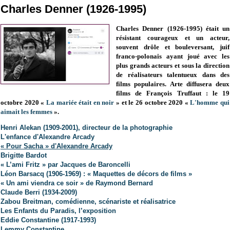
Charles Denner (1926-1995)
Charles Denner (1926-1995) était un
résistant courageux et un acteur,
souvent drôle et bouleversant, juif
franco-polonais ayant joué avec les
plus grands acteurs et sous la direction
de réalisateurs talentueux dans des
films populaires. Arte diffusera deux
films de François Truffaut : le 19
octobre 2020 «
La mariée était en noir
» et le 26 octobre 2020 «
L'homme qui
aimait les femmes
».
Henri Alekan (1909-2001), directeur de la photographie
L'enfance d'Alexandre Arcady
« Pour Sacha » d'Alexandre Arcady
Brigitte Bardot
« L’ami Fritz » par Jacques de Baroncelli
Léon Barsacq (1906-1969) : « Maquettes de décors de films »
« Un ami viendra ce soir » de Raymond Bernard
Claude Berri (1934-2009)
Zabou Breitman, comédienne, scénariste et réalisatrice
Les Enfants du Paradis, l’exposition
Eddie Constantine (1917-1993)
Lemmy Constantine