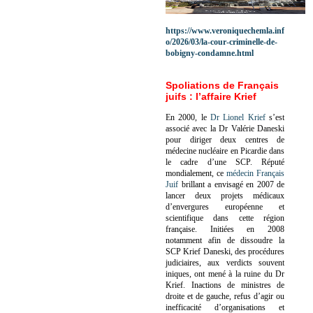
https://www.veroniquechemla.inf
o/2026/03/la-cour-criminelle-de-
bobigny-condamne.html
Spoliations de Français
juifs : l’affaire Krief
En 2000, le
Dr Lionel Krief
s’est
associé avec la Dr Valérie Daneski
pour diriger deux centres de
médecine nucléaire en Picardie dans
le cadre d’une SCP.
Réputé
mondialement, ce
médecin Français
Juif
brillant a envisagé en 2007 de
lancer deux projets médicaux
d’envergures européenne et
scientifique dans cette région
française.
Initiées en 2008
notamment afin de dissoudre la
SCP Krief Daneski, des procédures
judiciaires, aux verdicts souvent
iniques, ont mené à la ruine du Dr
Krief.
Inactions de ministres de
droite et de gauche, refus d’agir ou
inefficacité d’organisations et