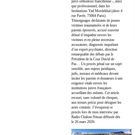
juive orthodoxe francilienne -, ainsi
que professionnel, dans les
Institutions Yad Mordekhaï (alors 4
rue Pavée, 75004 Paris).
Témoignages déchirants de jeunes
victimes traumatisées et de leurs
parents éprouvés, accusé souvent
dénué d’empathie envers les
victimes et en pleine inversion
accusatoire, diagnostic inquiétant
d’un expert psychiatre, direction
remarquable des débats par le
Président de la Cour David de
Pas… Un procès pénal sur un sujet
sensible, aux enjeux juridiques,
juifs, moraux et médicaux devant
inciter les parents et donateurs à une
exigence vitale envers les
institutions juives françaises
accueillant des enfants. Cet article
recourt, sans volonté de choquer,
aux termes précis pour désigner les
actes commis. J’évoquerai ce
procès lors de mon interview par
Radio Chalom Nitsan diffusée dès
le 26 mars 2026.