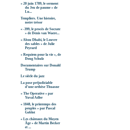
« 20 juin 1789, le serment
du Jeu de paume » de
Lu...
Templiers. Une histoire,
notre trésor
« -399, le procès de Socrate
» de Denis van Waere...
« Abou Dhabi, le Louvre
des sables » de Julie
Peyrard
« Requiem pour la vie », de
Doug Schulz
Documentaires sur Donald
Trump
Le siècle du jazz
La pose préjudiciable
d’une orthèse Thuasne
« The Operative » par
Yuval Adler
« 1848, le printemps des
peuples » par Pascal
Goblot
« Les châteaux du Moyen
Âge » de Martin Becker
et ...