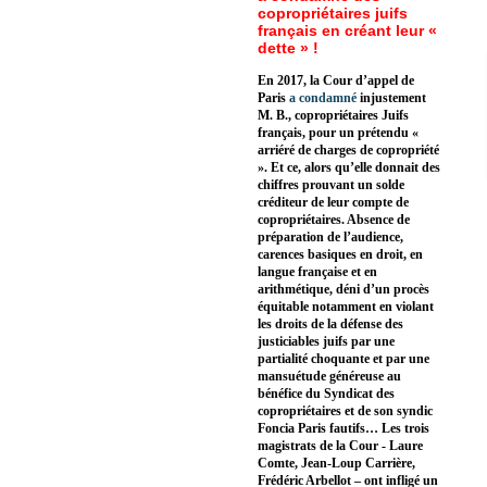
copropriétaires juifs
français en créant leur «
dette » !
En 2017, la Cour d’appel de
Paris
a condamné
injustement
M. B., copropriétaires Juifs
français, pour un prétendu «
arriéré de charges de copropriété
». Et ce, alors qu’elle donnait des
chiffres prouvant un solde
créditeur de leur compte de
copropriétaires. Absence de
préparation de l’audience,
carences basiques en droit, en
langue française et en
arithmétique, déni d’un procès
équitable notamment en violant
les droits de la défense des
justiciables juifs par une
partialité choquante et par une
mansuétude généreuse au
bénéfice du Syndicat des
copropriétaires et de son syndic
Foncia Paris fautifs… Les trois
magistrats de la Cour - Laure
Comte, Jean-Loup Carrière,
Frédéric Arbellot – ont infligé un