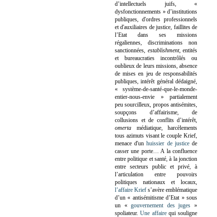
d’intellectuels juifs, «
dysfonctionnements » d’institutions
publiques, d'ordres professionnels
et d'auxiliaires de justice, faillites de
l’Etat dans ses missions
régaliennes, discriminations non
sanctionnées,
establishment
, entités
et bureaucraties incontrôlés ou
oublieux de leurs missions, absence
de mises en jeu de responsabilités
publiques, intérêt général dédaigné,
« système-de-santé-que-le-monde-
entier-nous-envie » partialement
peu sourcilleux, propos antisémites,
soupçons d’affairisme, de
collusions et de conflits d’intérêt,
omerta
médiatique, harcèlements
tous azimuts visant le couple Krief,
menace d'un
huissier de justice
de
casser une porte…
A la confluence
entre politique et santé, à la jonction
entre secteurs public et privé, à
l’articulation entre pouvoirs
politiques nationaux et locaux,
l’affaire Krief
s’avère emblématique
d’un « antisémitisme d’Etat » sous
un «
gouvernement des juges
»
spoliateur.
Une affaire
qui souligne