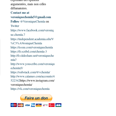
exprimant des opinions
argumentées, mais non celles
diffamatoires.
Contact me at
veroniquechemla5@gmail.com
@VeroniqueChemla
Follow
on
Twitter
https://www.facebook.com/veroniq
ue.chemla.7
https://independent.academia.edu/V
%C3%A9roniqueChemla
https://issuu.com/veroniquechemla
https://fr.scribd.com/chemla-3
http://fr.slideshare.net/veroniqueche
mla7
http://www.youscribe.com/veroniqu
echemla5/
https://substack.com/@vchemla/
http://www.calameo.com/accounts/4
522342
https://www.instagram.com/
veroniquechemla/
https://vk.com/veroniquechemla