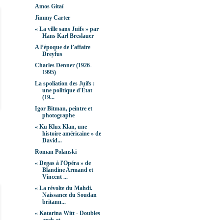
Amos Gitaï
Jimmy Carter
« La ville sans Juifs » par
Hans Karl Breslauer
A l’époque de l’affaire
Dreyfus
Charles Denner (1926-
1995)
La spoliation des Juifs :
une politique d'État
(19...
Igor Bitman, peintre et
photographe
« Ku Klux Klan, une
histoire américaine » de
David...
Roman Polanski
« Degas à l'Opéra » de
Blandine Armand et
Vincent ...
« La révolte du Mahdi.
Naissance du Soudan
britann...
« Katarina Witt - Doubles