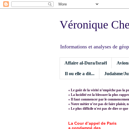
Véronique Ch
Informations et analyses de géopoli
Affaire al-Dura/Israël
Avion
Il ou elle a dit...
Judaïsme/Jui
« Le goût de la vérité n’empêche pas la p
« La lucidité est la blessure la plus rapp
« Il faut commencer par le commencement,
« Notre métier n’est pas de faire plaisir, 
« Le plus difficile n'est pas de dire ce que
La Cour d’appel de Paris
a condamné des