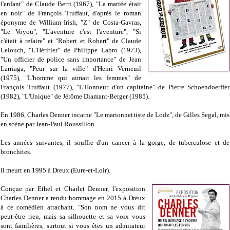
l'enfant" de Claude Berri (1967), "La mariée était
en noir" de François Truffaut, d'après le roman
éponyme de William Irish, "Z" de Costa-Gavras,
"Le Voyou", "L'aventure c'est l'aventure", "Si
c'était à refaire" et "Robert et Robert" de Claude
Lelouch, "L'Héritier" de Philippe Labro (1973),
"Un officier de police sans importance" de Jean
Larriaga, "Peur sur la ville" d'Henri Verneuil
(1975), "L'homme qui aimait les femmes" de
François Truffaut (1977), "L'Honneur d'un capitaine" de Pierre Schoendoerffer
(1982), "L'Unique" de Jérôme Diamant-Berger (1985).
En 1986, Charles Denner incarne "Le marionnettiste de Lodz", de Gilles Segal, mis
en scène par Jean-Paul Roussillon.
Les années suivantes, il souffre d'un cancer à la gorge, de tuberculose et de
bronchites.
Il meurt en 1995 à Dreux (Eure-et-Loir).
Conçue par Ethel et Charlet Denner, l'exposition
Charles Denner a rendu hommage en 2015 à Dreux
à ce comédien attachant. "Son nom ne vous dit
peut-être rien, mais sa silhouette et sa voix vous
sont familières, surtout si vous êtes un admirateur