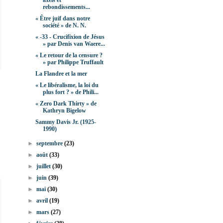
axels et
rebondissements...
« Être juif dans notre
société » de N. N.
« -33 - Crucifixion de Jésus
» par Denis van Waere...
« Le retour de la censure ?
» par Philippe Truffault
La Flandre et la mer
« Le libéralisme, la loi du
plus fort ? » de Phili...
« Zero Dark Thirty » de
Kathryn Bigelow
Sammy Davis Jr. (1925-
1990)
►
septembre
(23)
►
août
(33)
►
juillet
(30)
►
juin
(39)
►
mai
(30)
►
avril
(19)
►
mars
(27)