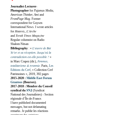
Journalist-Lecturer-
Photographer
for
Pajamas Media,
American Thinker, Ami
and
FrontPage Mag
. Former
correspondent for Guysen
International News. I wrote articles
Haaretz
L'Arche
for
,
Torah Times Magazine
and
Regular columnist on Radio
Shalom Nitsan
L’œuvre de Bat
Bibliography
:
«
Ye’or et sa réception. Jusqu’où la
contradiction est-elle possible ?
»
Femmes,
in Marc Crapez (dir.),
totalitarisme & tyrannie
. Paris,
Les
Editions du Cerf
, « Collection Cerf
Patrimoines », 2019, 392 pages
Middle East Forum
2015-2020 :
Grantees
(Bourses).
2017-2018 : Membre du Conseil
SNJ
syndical du
(Syndicat
National des Journalistes) - Section
régionale d’Île-de-France.
I have published documented
messages, but not defamating
remarks. Je publie les réactions