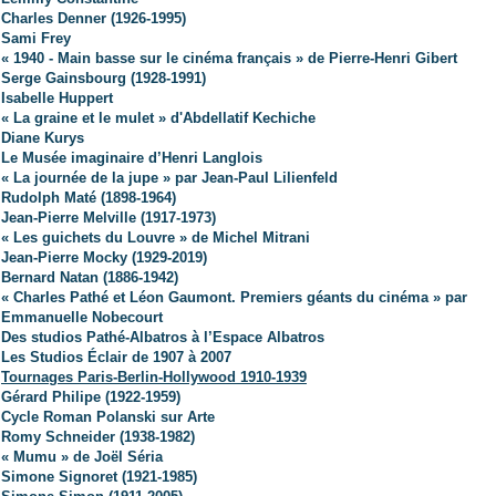
Charles Denner (1926-1995)
Sami Frey
« 1940 - Main basse sur le cinéma français » de Pierre-Henri Gibert
Serge Gainsbourg (1928-1991)
Isabelle Huppert
« La graine et le mulet » d'Abdellatif Kechiche
Diane Kurys
Le Musée imaginaire d’Henri Langlois
« La journée de la jupe » par Jean-Paul Lilienfeld
Rudolph Maté (1898-1964)
Jean-Pierre Melville (1917-1973)
« Les guichets du Louvre » de Michel Mitrani
Jean-Pierre Mocky (1929-2019)
Bernard Natan (1886-1942)
« Charles Pathé et Léon Gaumont. Premiers géants du cinéma » par
Emmanuelle Nobecourt
Des studios Pathé-Albatros à l’Espace Albatros
Les Studios Éclair de 1907 à 2007
Tournages Paris-Berlin-Hollywood 1910-1939
Gérard Philipe (1922-1959)
Cycle Roman Polanski sur Arte
Romy Schneider (1938-1982)
« Mumu » de Joël Séria
Simone Signoret (1921-1985)