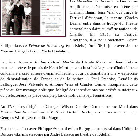
Les Mamelles de Tirésias
de Guillaume
Apollinaire, pièce mise en scène par
Clément Harari, Jean Vilar, qui dirige le
Festival d'Avignon, le recrute. Charles
Denner entre dans la troupe du Théâtre
national populaire au théâtre national de
Chaillot. En 1951, au Festival
d'Avignon, il a pour partenaire Gérard
Philipe dans
Le Prince de Hombourg
(von Kleist). Au TNP, il joue avec Jeanne
Moreau, François Périer, Michel Galabru...
La pièce
Drame à Toulon - Henri Martin
de Claude Martin et Henri Delmas
raconte la vie et le procès de Henri Martin, marin hostile à la guerre d'Indochine et
condamné à cinq années d'emprisonnement pour participation à une « entreprise
de démoralisation de l'armée et de la nation. » Paul Préboist, René-Louis
Lafforgue, José Valverde et Antoine Vitez et Charles Denner interprètent cette
pièce au fort message politique. Malgré des interdictions par arrêtés municipaux
ou préfectoraux, la pièce compte plus de trois cents représentations.
Au TNP alors dirigé par Georges Wilson, Charles Denner incarne Matti dans
Maître Puntila et son valet Matti
de Bertolt Brecht, mis en scène et joué par
Georges Wilson, avec Judith Magre.
Plus tard, en duo avec Philippe Avron, il est un Rogogine magistral dans L'idiot de
Dostoïevski, mis en scène par André Barsacq au théâtre de l'Atelier.