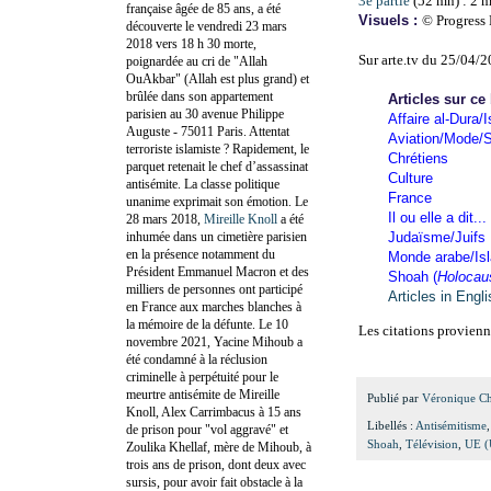
3e partie
(52 mn) : 2 m
française âgée de 85 ans, a été
Visuels :
©
Progress
découverte le vendredi 23 mars
2018 vers 18 h 30 morte,
Sur arte.tv du 25/04/
poignardée au cri de "Allah
OuAkbar" (Allah est plus grand) et
brûlée dans son appartement
Articles sur ce
parisien au 30 avenue Philippe
Affaire al-Dura/I
Auguste - 75011 Paris. Attentat
Aviation/Mode/S
terroriste islamiste ? Rapidement, le
Chrétiens
parquet retenait le chef d’assassinat
Culture
antisémite. La classe politique
France
unanime exprimait son émotion. Le
Il ou elle a dit...
28 mars 2018,
Mireille Knoll
a été
inhumée dans un cimetière parisien
Judaïsme/Juifs
en la présence notamment du
Monde arabe/Is
Président Emmanuel Macron et des
Shoah (
Holocau
milliers de personnes ont participé
Articles in Engl
en France aux marches blanches à
la mémoire de la défunte. Le 10
Les citations provienn
novembre 2021, Yacine Mihoub a
été condamné à la réclusion
criminelle à perpétuité pour le
meurtre antisémite de Mireille
Publié par
Véronique C
Knoll, Alex Carrimbacus à 15 ans
Libellés :
Antisémitisme
de prison pour "vol aggravé" et
Shoah
,
Télévision
,
UE (
Zoulika Khellaf, mère de Mihoub, à
trois ans de prison, dont deux avec
sursis, pour avoir fait obstacle à la