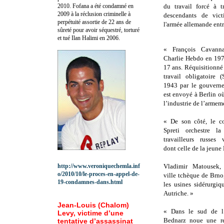
2010.
Fofana a été c
ondamné en
du travail forcé à t
2009 à la réclusion criminelle à
descendants de vic
perpétuité assortie de 22 ans de
l'armée allemande entre
sûreté pour avoir séquestré, torturé
et tué Ilan Halimi en 2006.
« François Cavanna
Charlie Hebdo en 1970
17 ans. Réquisitionné
travail obligatoire 
1943 par le gouverne
est envoyé à Berlin où 
l’industrie de l’armem
« De son côté, le c
Spreti orchestre la
travailleurs russes 
dont celle de la jeune
http://www.veroniquechemla.inf
Vladimir Matousek, 
o/2010/10/le-proces-en-appel-de-
ville tchèque de Brno
19-condamnes-dans.html
les usines sidérurgi
Autriche. »
Jean-Louis (Chalom)
« Dans le sud de l’
Levy, victime d’une
Bednarz noue une re
tentative d’assassinat