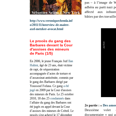
pas – à l’image de W
adhéra au parti nazi p
affecté aux infrastr
bâties par des travaille
http://www.veroniquechemla.inf
o/2011/11/interview-de-maitre-
axel-metzker-avocat.html
Le procès du gang des
Barbares devant la Cour
d'assises des mineurs
de Paris (1/5)
En 2006, le jeune Français Juif
Ilan
Halimi,
âgé de 23 ans, était victime
de rapt, de séquestration
accompagnée d’actes de torture et
d’assassinat antisémite, commis par
le gang des Barbares dirigé par
Youssouf Fofana. Ce gang
a été
jugé
en 2009 par la Cour d'assises
des mineurs de Paris. Le 25 octobre
2010, 18 des 25
condamnés
dans
l’affaire du gang des Barbares ont
2e partie : «
Des amou
été jugés en appel devant la Cour
Deuxième volet 
d’assises des mineurs de Créteil. Le
documentaire « qui an
procès s'est achevé le 17 décembre