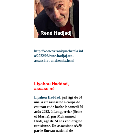
http://www.veroniquechemla.inf
o/2022/06/rene-hadjaj-un-
assassinat-antisemite.html
Liyahou Haddad,
assassiné
Liyahou Haddad
, juif âgé de 34
ans, a été assassiné à coups de
couteau et de hache le samedi 20
août 2022, à Longperrier (Seine-
et-Marne), par Mohammed
Dridi, âgé de 24 ans et d'origine
tunisienne. Un assassinat révélé
par le Bureau national de