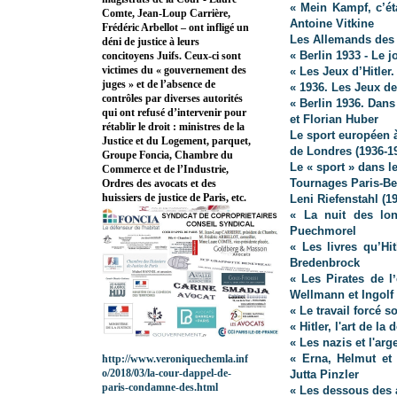
« Mein Kampf, c’éta
Comte, Jean-Loup Carrière,
Antoine Vitkine
Frédéric Arbellot – ont infligé un
Les Allemands des
déni de justice à leurs
« Berlin 1933 - Le 
concitoyens Juifs. Ceux-ci sont
victimes du « gouvernement des
« Les Jeux d’Hitler
juges » et de l’absence de
« 1936. Les Jeux de
contrôles par diverses autorités
« Berlin 1936. Dans
qui ont refusé d’intervenir pour
et Florian Huber
rétablir le droit : ministres de la
Le sport européen à
Justice et du Logement, parquet,
de Londres (1936-1
Groupe Foncia, Chambre du
Le « sport » dans 
Commerce et de l’Industrie,
Tournages Paris-Be
Ordres des avocats et des
huissiers de justice de Paris, etc.
Leni Riefenstahl (1
« La nuit des lo
Puechmorel
« Les livres qu’Hi
Bredenbrock
« Les Pirates de l
Wellmann et Ingolf
« Le travail forcé 
« Hitler, l'art de la
« Les nazis et l'arg
« Erna, Helmut et
http://www.veroniquechemla.inf
o/2018/03/la-cour-dappel-de-
Jutta Pinzler
paris-condamne-des.html
« Les dessous des 