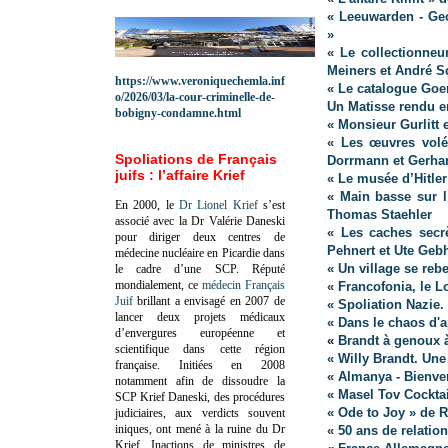
« Leeuwarden - Ge
»
« Le collectionneu
Meiners et André S
https://www.veroniquechemla.inf
« Le catalogue Goer
o/2026/03/la-cour-criminelle-de-
Un Matisse rendu e
bobigny-condamne.html
« Monsieur Gurlitt 
« Les œuvres volée
Spoliations de Français
Dorrmann et Gerhar
juifs : l’affaire Krief
« Le musée d’Hitle
« Main basse sur l
En 2000, le
Dr Lionel Krief
s’est
Thomas Staehler
associé avec la Dr Valérie Daneski
« Les caches secr
pour diriger deux centres de
Pehnert et Ute Geb
médecine nucléaire en Picardie dans
« Un village se reb
le cadre d’une SCP.
Réputé
mondialement, ce
médecin Français
« Francofonia, le 
Juif
brillant a envisagé en 2007 de
« Spoliation Nazie.
lancer deux projets médicaux
« Dans le chaos d'
d’envergures européenne et
«
Brandt à genoux 
scientifique dans cette région
« Willy Brandt. Une
française.
Initiées en 2008
« Almanya - Bienv
notamment afin de dissoudre la
« Masel Tov Cocktai
SCP Krief Daneski, des procédures
« Ode to Joy » de 
judiciaires, aux verdicts souvent
iniques, ont mené à la ruine du Dr
« 50 ans de relatio
Krief.
Inactions de ministres de