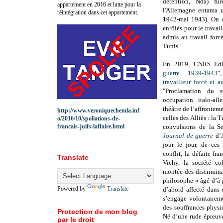
détention, Nda) fur
appartement en 2016 et lutte pour la
l'Allemagne entama 
réintégration dans cet appartement.
1942-mai 1943). On
enrôlés pour le travai
admis au travail forc
Tunis".
En 2019, CNRS Edit
guerre. 1939-1943
"
travailleur forcé et a
"Proclamation du s
occupation italo-a
théâtre de l’affronteme
http://www.veroniquechemla.inf
celles des Alliés : la 
o/2016/10/spoliations-de-
francais-juifs-laffaire.html
convulsions de la S
Journal de guerre
d’A
jour le jour, de ce
conflit, la défaite fra
Translate
Vichy, la société co
montée des discrimina
philosophe » âgé d’à p
Powered by
Translate
d’abord affecté dans
s’engage volontaireme
des souffrances physi
Protection de mon blog
Né d’une rude épreuve
par le droit