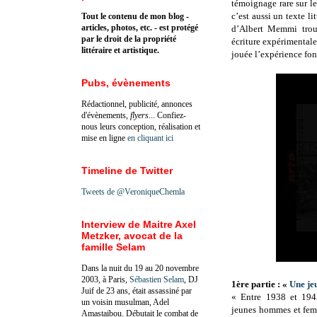
témoignage rare sur le
c’est aussi un texte l
Tout le contenu de mon blog -
articles, photos, etc. - est protégé
d’Albert Memmi trouv
par le droit de la propriété
écriture expérimentale
littéraire et artistique.
jouée l’expérience fond
Pubs, évènements
Rédactionnel, publicité, annonces
d'évènements,
flyers
... Confiez-
nous leurs conception, réalisation et
mise en ligne
en cliquant ici
Timeline de Twitter
Tweets de @VeroniqueChemla
Interview de Maitre Axel
Metzker, avocat de la
famille Selam
Dans la nuit du 19 au 20 novembre
2003, à Paris,
Sébastien Selam
, DJ
1ère partie : «
Une je
Juif de 23 ans, était assassiné par
« Entre 1938 et 194
un voisin musulman, Adel
jeunes hommes et fem
Amastaibou. Débutait le combat de