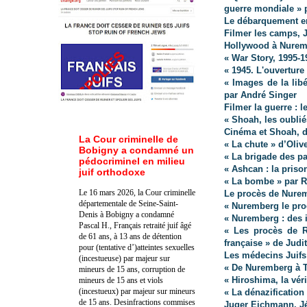
guerre mondiale » p
Le débarquement e
Filmer les camps, 
Hollywood à Nure
« War Story, 1995-1
« 1945. L'ouverture
« Images de la lib
par André Singer
Filmer la guerre : 
« Shoah, les oublié
Cinéma et Shoah, de
La Cour criminelle de
« La chute » d’Oliv
Bobigny a condamné un
« La brigade des pa
pédocriminel en milieu
« Ashcan : la priso
juif orthodoxe
« La bombe » par 
Le 16 mars 2026, la Cour criminelle
Le procès de Nure
départementale de Seine-Saint-
« Nuremberg le pro
Denis à Bobigny a condamné
« Nuremberg : des i
Pascal H., Français retraité juif âgé
« Les procès de Ra
de 61 ans, à 13 ans de détention
française » de Judi
pour (tentative d’)atteintes sexuelles
Les médecins Juifs
(incestueuse) par majeur sur
« De Nuremberg à T
mineurs de 15 ans, corruption de
« Hiroshima, la vér
mineurs de 15 ans et viols
(incestueux) par majeur sur mineurs
« La dénazificatio
de 15 ans. Des
infractions commises
Juger Eichmann, J