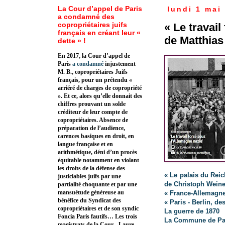
La Cour d’appel de Paris
lundi 1 mai
a condamné des
copropriétaires juifs
« Le travai
français en créant leur «
de Matthia
dette » !
En 2017, la Cour d’appel de
Paris
a condamné
injustement
M. B., copropriétaires Juifs
français, pour un prétendu «
arriéré de charges de copropriété
». Et ce, alors qu’elle donnait des
chiffres prouvant un solde
créditeur de leur compte de
copropriétaires. Absence de
préparation de l’audience,
carences basiques en droit, en
langue française et en
arithmétique, déni d’un procès
équitable notamment en violant
les droits de la défense des
« Le palais du Rei
justiciables juifs par une
de Christoph Weine
partialité choquante et par une
mansuétude généreuse au
« France-Allemagn
bénéfice du Syndicat des
« Paris - Berlin, de
copropriétaires et de son syndic
La guerre de 1870
Foncia Paris fautifs… Les trois
La Commune de Pa
magistrats de la Cour - Laure