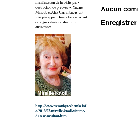
manifestation de la vérité par «
destruction de preuves ». Yacine
Aucun comm
Mihoub et Alex Carrimbacus ont
interjeté appel. Divers faits attestent
Enregistre
de signes d'actes djihadistes
antisémites.
http://www.veroniquechemla.inf
o/2018/03/mireille-knoll-victime-
dun-assassinat.html