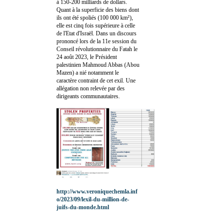
à 150-200 milliards de dollars.
Quant à la superficie des biens dont
ils ont été spoliés (100 000 km²),
elle est cinq fois supérieure à celle
de l'Etat d'Israël. Dans un discours
prononcé lors de la 11e session du
Conseil révolutionnaire du Fatah le
24 août 2023, le Président
palestinien Mahmoud Abbas (Abou
Mazen) a nié notamment le
caractère contraint de cet exil. Une
allégation non relevée par des
dirigeants communautaires.
http://www.veroniquechemla.inf
o/2023/09/lexil-du-million-de-
juifs-du-monde.html