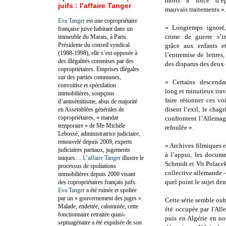
morts à force d’é
juifs : l’affaire Tanger
mauvais traitements »
Eva Tanger
est une copropriétaire
« Longtemps ignoré,
française juive habitant dans un
crime de guerre s’i
immeuble du Marais, à Paris.
Présidente du conseil syndical
grâce aux enfants et
(1988-1998), elle s’est opposée à
l’entremise de lettres
des illégalités commises par des
des disparus des deux
copropriétaires. Emprises illégales
sur des parties communes,
« Certains descend
convoitise et spéculation
long et minutieux tra
immobilières, soupçons
faire résonner ces vo
d’antisémitisme, abus de majorité
disent l’exil, le chagr
en Assemblées générales de
copropriétaires, « mandat
confrontent l’Allemag
temporaire » de Me Michèle
refoulée ».
Lebossé, administratrice judiciaire,
renouvelé depuis 2009, experts
« Archives filmiques 
judiciaires partiaux, jugements
à l’appui, les docume
iniques…
L’affaire Tanger
illustre le
Schmidt et Vit Polace
processus de spoliations
collective allemande 
immobilières depuis 2000 visant
quel point le sujet de
des copropriétaires français juifs.
Eva Tanger
a été ruinée et spoliée
par un « gouvernement des juges ».
Cette série semble oub
Malade, endettée, calomniée, cette
été occupée par l'Al
fonctionnaire retraitée quasi-
puis en Algérie en n
septuagénaire a été expulsée de son