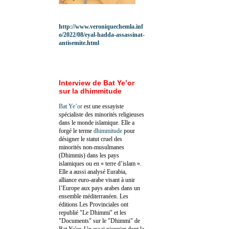
http://www.veroniquechemla.inf
o/2022/08/eyal-hadda-assassinat-
antisemite.html
Interview de Bat Ye’or
sur la dhimmitude
Bat Ye’or
est une essayiste
spécialiste des minorités religieuses
dans le monde islamique. Elle a
forgé le terme
dhimmitude
pour
désigner le statut cruel des
minorités non-musulmanes
(Dhimmis) dans les pays
islamiques ou en « terre d’islam ».
Elle a aussi analysé Eurabia,
alliance euro-arabe visant à unir
l’Europe aux pays arabes dans un
ensemble méditerranéen. Les
éditions Les Provinciales ont
republié "Le Dhimmi" et les
"Documents" sur le "Dhimmi" de
Bat Ye'or. Un essai pionnier dont la