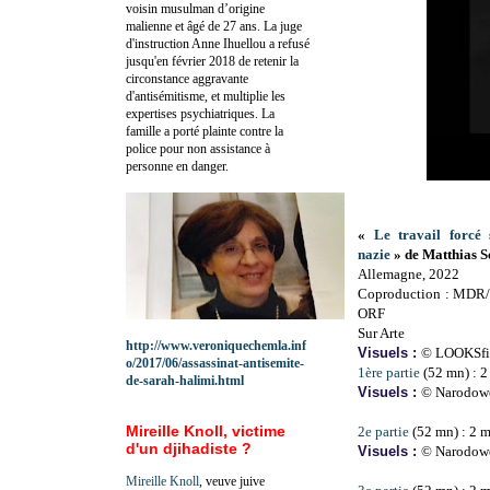
voisin musulman d’origine
malienne et âgé de 27 ans. La juge
d'instruction Anne Ihuellou a refusé
jusqu'en février 2018 de retenir la
circonstance aggravante
d'antisémitisme, et multiplie les
expertises psychiatriques. La
famille a porté plainte contre la
police pour non assistance à
personne en danger.
«
Le travail forcé 
nazie
» de Matthias 
Allemagne, 2022
Coproduction : MDR/
ORF
Sur Arte
http://www.veroniquechemla.inf
Visuels :
© LOOKSfi
o/2017/06/assassinat-antisemite-
1ère partie
(52 mn) : 2
de-sarah-halimi.html
Visuels :
© Narodow
Mireille Knoll, victime
2e partie
(52 mn) : 2 m
d'un djihadiste ?
Visuels :
© Narodowe
Mireille Knoll
, veuve juive