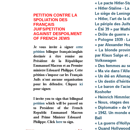
« Le pacte Hitler-S
« Hitler-Staline - L
Le siège de Leningr
PETITION CONTRE LA
« Hitler, l'art de la
SPOLIATION DES
Le périple des Juif
FRANÇAIS
JUIFS/PETITION
« Été 39 » par Math
AGAINST DESPOILMENT
« Drôle de guerre »
OF FRENCH JEWS
« Pologne 1939 - L
» par Alexander Ho
Je vous invite à signer
cette
« La blonde provi
pétition
bilingue français/anglais
par Klaus Salge et
destinée à être remise au
Volkswagen
Président de la République
Emmanuel Macron et au Premier
« Des femmes au se
ministre Edouard Philippe. Cette
« Ma vie dans l'All
pétition s'impose car les Français
« Un été en Allemag
Juifs n'ont aucune organisation
« Un destin d'hérit
pour les défendre. Cliquez
ici
« Le baron de l'aci
pour signer.
Koshofer
« Heinrich Himmler
I invite you to sign that bilingual
« Nous, otages des 
petition
which will be passed on
« Diplomatie » de V
to President of the French
Republic
Emmanuel Macron
« 1942. Un monde e
and Prime Minister
Edouard
Ball
Philippe
.
Click
here
to sign.
« La guerre d'Holly
« Quand Hollywood