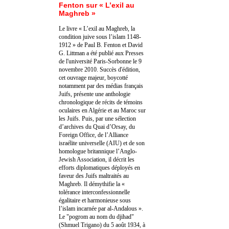
Fenton sur « L’exil au
Maghreb »
Le livre « L’exil au Maghreb, la
condition juive sous l’islam 1148-
1912 » de Paul B. Fenton et David
G. Littman a été publié aux Presses
de l'université Paris-Sorbonne le 9
novembre 2010. Succès d'édition,
cet ouvrage majeur, boycotté
notamment par des médias français
Juifs, présente une anthologie
chronologique de récits de témoins
oculaires en Algérie et au Maroc sur
les Juifs. Puis, par une sélection
d’archives du Quai d’Orsay, du
Foreign Office, de l’Alliance
israélite universelle (AIU) et de son
homologue britannique l’Anglo-
Jewish Association, il décrit les
efforts diplomatiques déployés en
faveur des Juifs maltraités au
Maghreb. Il démythifie la «
tolérance interconfessionnelle
égalitaire et harmonieuse sous
l’islam incarnée par al-Andalous ».
Le "pogrom au nom du djihad"
(Shmuel Trigano) du 5 août 1934, à