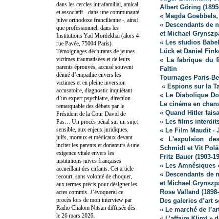
dans les cercles intrafamilial, amical
Albert Göring (1895
et associatif - dans une communauté
« Magda Goebbels, 
juive orthodoxe francilienne -, ainsi
« Descendants de na
que professionnel, dans les
et Michael Grynszp
Institutions Yad Mordekhaï (alors 4
« Les studios Babe
rue Pavée, 75004 Paris).
Lück et Daniel Fin
Témoignages déchirants de jeunes
victimes traumatisées et de leurs
« La fabrique du f
parents éprouvés, accusé souvent
Faltin
dénué d’empathie envers les
Tournages Paris-Be
victimes et en pleine inversion
« Espions sur la T
accusatoire, diagnostic inquiétant
« Le Diabolique Do
d’un expert psychiatre, direction
Le cinéma en chan
remarquable des débats par le
« Quand Hitler fai
Président de la Cour David de
« Les films interdit
Pas… Un procès pénal sur un sujet
sensible, aux enjeux juridiques,
« Le Film Maudit -
juifs, moraux et médicaux devant
« L'expulsion de
inciter les parents et donateurs à une
Schmidt et Vit Pol
exigence vitale envers les
Fritz Bauer (1903-1
institutions juives françaises
« Les Amnésiques 
accueillant des enfants. Cet article
« Descendants de na
recourt, sans volonté de choquer,
et Michael Grynszp
aux termes précis pour désigner les
Rose Valland (1898
actes commis. J’évoquerai ce
procès lors de mon interview par
Des galeries d’art s
Radio Chalom Nitsan diffusée dès
« Le marché de l’ar
le 26 mars 2026.
« L’affaire Klimt »