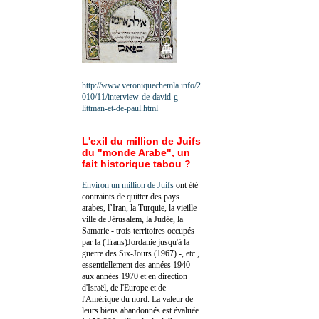
http://www.veroniquechemla.info/2
010/11/interview-de-david-g-
littman-et-de-paul.html
L'exil du million de Juifs
du "monde Arabe", un
fait historique tabou ?
Environ un million de Juifs
ont été
contraints de quitter des pays
arabes, l’Iran, la Turquie, la vieille
ville de Jérusalem, la Judée, la
Samarie - trois territoires occupés
par la (Trans)Jordanie jusqu'à la
guerre des Six-Jours (1967) -, etc.,
essentiellement des années 1940
aux années 1970 et en direction
d'Israël, de l'Europe et de
l'Amérique du nord. La valeur de
leurs biens abandonnés est évaluée