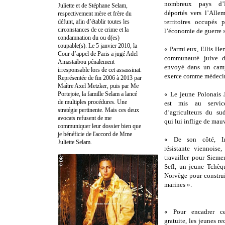
nombreux pays d’
Juliette et de Stéphane Selam,
déportés vers l’Alle
respectivement mère et frère du
défunt, afin d’établir toutes les
territoires occupés 
circonstances de ce crime et la
l’économie de guerre 
condamnation du ou d(es)
coupable(s). Le 5 janvier 2010, la
« Parmi eux, Ellis Hert
Cour d’appel de Paris a jugé Adel
communauté juive d
Amastaibou pénalement
envoyé dans un camp
irresponsable lors de cet assassinat.
exerce comme médecin
Représentée de fin 2006 à 2013 par
Maître Axel Metzker, puis par Me
Portejoie, la famille Selam a lancé
« Le jeune Polonais J
de multiples procédures. Une
est mis au servic
stratégie pertinente. Mais ces deux
d’agriculteurs du su
avocats refusent de me
qui lui inflige de mau
communiquer leur dossier bien que
je bénéficie de l'accord de Mme
« De son côté, I
Juliette Selam.
résistante viennoise,
travailler pour Sieme
Sefl, un jeune Tchèq
Norvège pour construi
marines ».
« Pour encadrer ce
gratuite, les jeunes 