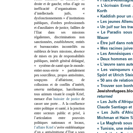
« France-Allemagn
droite et de gauche, refus d’agir ou
« L’écrivain Ernst
inefficacité d’organisations et
Korth
d’intellectuels juifs, «
« Kaddish pour un 
dysfonctionnements » d’institutions
« Les jeunes Allem
publiques, d'ordres professionnels
« Un juif sur les t
et d'auxiliaires de justice, faillites de
« Le Paradis sous 
l’Etat dans ses missions
régaliennes, discriminations non
Wauer
sanctionnées,
establishment
, entités
« Être juif dans not
et bureaucraties incontrôlés ou
« Mes racines juive
oublieux de leurs missions, absence
« Les Amnésiques 
de mises en jeu de responsabilités
« Deux hommes en c
publiques, intérêt général dédaigné,
« L'œuvre sans aut
« système-de-santé-que-le-monde-
« Les vainqueurs d
entier-nous-envie » partialement
Spörl et Ulrich Stei
peu sourcilleux, propos antisémites,
soupçons d’affairisme, de
« 50 ans de relatio
collusions et de conflits d’intérêt,
« Trouver son bonh
omerta
médiatique, harcèlements
Jewishrefugees.b
tous azimuts visant le couple Krief,
returned
menace d'un
huissier de justice
de
« Les Juifs d'Afri
casser une porte…
A la confluence
Claude Santiago et
entre politique et santé, à la jonction
« Les Juifs d'Afr
entre secteurs public et privé, à
Michman et Haim 
l’articulation entre pouvoirs
politiques nationaux et locaux,
« Le Maghreb sous 
l’affaire Krief
s’avère emblématique
« Tunisie, une mémo
d’un « antisémitisme d’Etat » sous