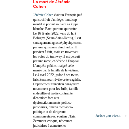
La mort de Jérémie
Cohen
Jérémie Cohen
était un Français juif
qui souffrait d'un léger handicap
mental et portait souvent sa kippa
blanche. Battu par une quinzaine.
Le 16 février 2022, vers 20 h, à
Bobigny (Seine-Saint-Denis), il est
sauvagement agressé physiquement
par une quinzaine d'individus. Il
parvient à fuir, mais en traversant
les voies du tramway, il est percuté
par une rame, et décède à l'hôpital.
L'enquête piétine, malgré celle
menée par la famille de la victime.
Le 4 avril 2022, grâce à ses twitts,
Eric Zemmour révèle cette tragédie.
Département francilien dangereux
notamment pour les Juifs, famille
endeuillée et isolée contrainte
d'enquêter face aux
dysfonctionnements politico-
judiciaires, omerta médiatico-
politique et de dirigeants
Article plus récent
communautaires, soutien d'Eric
Zemmour critiqué, réticences
judiciaires à admettre les