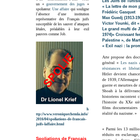
Les Juifs de Tunis
un «
gouvernement des juges
»
« La lettre de mon 
spoliateur.
Une affaire
qui souligne
Frédéric Gasquet
l’absence d’une institution
Max Guedj (1913-19
représentative des Français juifs
Victor Younki, dit 
susceptible de les sauver d’attaques
Le grand mufti de 
létales, préalables à leur exil
pauvres comme Job.
1974)
« Croissant fe
Palestine », de Ma
« Exil nazi : la pr
Arte propose des docu
général «
Les nazis 
résistances et libéra
Hitler devient chance
de 1939, l'Allemagne
guerre et meurtres de 
Shoah à la délivran
historiens racontent 
l'histoire du XXe si
films documentaires 
h
réalité du nazisme. »
ttp://www.veroniquechemla.info/
2016/04/spoliations-de-francais-
juifs-laffaire.html
« Parmi les 13 milli
réduits en esclavage,
Spoliations de Français