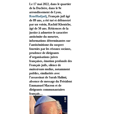
Le 17 mai 2022, dans le quartier
de la Duchère, dans le 9e
arrondissement de Lyon,
RenéHadjadj
, Français juif âgé
de 89 ans, a été tué et défenestré
par un voisin, Rachid Kheniche,
âgé de 50 ans. Réticences de la
justice à admettre le caractère
antisémite du meurtre,
informations déterminantes sur
l’antisémitisme du suspect
fournies par les réseaux sociaux,
prudence de dirigeants
d’organisations juives
françaises, émotion profonde des
Français juifs, silence de
mainstream medias
, notamment
publics, similarités avec
l’assassinat de Sarah Halimi,
absence de message du Président
Emmanuel Macron et de
dirigeants communautaires
français…