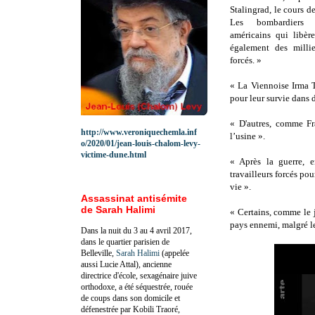
Stalingrad, le cours de
Les bombardiers 
américains qui libèr
également des millie
forcés. »
« La Viennoise Irma T
pour leur survie dans
« D'autres, comme Fr
http://www.veroniquechemla.inf
l’usine ».
o/2020/01/jean-louis-chalom-levy-
victime-dune.html
« Après la guerre, 
travailleurs forcés pou
vie ».
Assassinat antisémite
de Sarah Halimi
« Certains, comme le 
pays ennemi, malgré l
Dans la nuit du 3 au 4 avril 2017,
dans le quartier parisien de
Belleville,
Sarah Halimi
(appelée
aussi Lucie Attal), ancienne
directrice d'école, sexagénaire juive
orthodoxe, a été séquestrée, rouée
de coups dans son domicile et
défenestrée par Kobili Traoré,