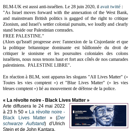
BLM-UK est aussi anti-israélien. Le
28 juin 2020, il
avait twitté
:
"As Israel moves forward with the annexation of the West Bank,
and mainstream British politics is gagged of the right to critique
Zionism, and Israel’s settler colonial pursuits, we loudly and clearly
stand beside our Palestinian comrades.
FREE PALESTINE."
(
Alors qu'Israël progresse avec l'annexion de la Cisjordanie et que
la politique britannique dominante est bâillonnée du droit de
critiquer le sionisme et les poursuites coloniales des colons
israéliens, nous nous tenons haut et fort aux côtés de nos camarades
palestiniens.
PALESTINE LIBRE".
En réaction à BLM, sont apparus les slogans
"All Lives Matter" («
Toutes les vies comptent ») et "Blue Lives Matter" (« les vies
bleues comptent ») lié
au mouvement de défense de la police
.
« La révolte noire - Black Lives Matter »
Arte diffusera le 24 mai 2022
à 23 h 50 «
La révolte noire -
Black Lives Matter
» (
Der
schwarze Aufstand
) d'Ulrich
Stein et de John Kantara.