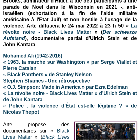
Brooks, admirateur d'Hitler, a tué des participants à une
parade de Noël dans le Wisconsin en 2021 -
, anti-
israélien (exhortation à la fin de l'aide militaire
américaine à l'Etat Juif) et non hostile à l'usage de la
violence.
Arte diffusera le 24 mai 2022 à 23 h 50 «
La
révolte noire - Black Lives Matter
» (
Der schwarze
Aufstand
), documentaire partial d'Ulrich Stein et de
John Kantara
.
Mohamed Ali (1942-2016)
« 1963. la marche sur Washington » par Serge Viallet et
Pierre Catalan
« Black Panthers » de Stanley Nelson
Stephen Shames - Une rétrospective
« O.J. Simpson: Made in America » par Ezra Edelman
« La révolte noire - Black Lives Matter »
d'Ulrich Stein et
de John Kantara
« Police : la violence d’État est-elle légitime ? » de
Nicolas Thepot
Arte propose des
documentaires sur «
Black
Lives Matter
» (
Black Lives