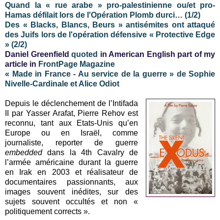
Quand la « rue arabe » pro-palestinienne ou/et pro-
Hamas défilait lors de l'Opération Plomb durci… (1/2)
Des « Blacks, Blancs, Beurs » antisémites ont attaqué
des Juifs lors de l'opération défensive « Protective Edge
» (2/2)
Daniel Greenfield
quoted
in American English part of my
article in
FrontPage Magazine
« Made in France - Au service de la guerre » de Sophie
Nivelle-Cardinale et Alice Odiot
Depuis le déclenchement de l’Intifada
II par Yasser Arafat, Pierre Rehov est
reconnu, tant aux Etats-Unis qu’en
Europe ou en Israël, comme
journaliste, reporter de guerre
embedded
dans la 4th Cavalry de
l’armée américaine durant la guerre
en Irak en 2003 et réalisateur de
documentaires passionnants, aux
images souvent inédites, sur des
sujets souvent occultés et non «
politiquement corrects ».