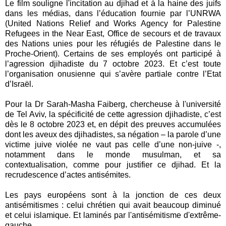
Le film souligne l'incitation au djihad et à la haine des juifs
dans les médias, dans l’éducation fournie par l’UNRWA
(United Nations Relief and Works Agency for Palestine
Refugees in the Near East, Office de secours et de travaux
des Nations unies pour les réfugiés de Palestine dans le
Proche-Orient). Certains de ses employés ont participé à
l’agression djihadiste du 7 octobre 2023. Et c’est toute
l’organisation onusienne qui s’avère partiale contre l’Etat
d’Israël.
Pour la Dr Sarah-Masha Faiberg, chercheuse à l'université
de Tel Aviv, la spécificité de cette agression djihadiste, c’est
dès le 8 octobre 2023 et, en dépit des preuves accumulées
dont les aveux des djihadistes, sa négation – la parole d’une
victime juive violée ne vaut pas celle d’une non-juive -,
notamment dans le monde musulman, et sa
contextualisation, comme pour justifier ce djihad. Et la
recrudescence d’actes antisémites.
Les pays européens sont à la jonction de ces deux
antisémitismes : celui chrétien qui avait beaucoup diminué
et celui islamique. Et laminés par l'antisémitisme d'extrême-
gauche.