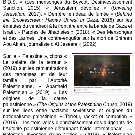
B.D.S. » (Les mensonges du Boycott Désinvestissement
Sanction, 2015), « Jérusalem dévoilée » (
Unveling
Jerusalem
, 2017), « Derrière le rideau de fumée » (
Behind
the Smokescreen: Hamas Unrest in Gaza
, 2018) sur les
émeutes du vendredi à la frontière entre la bande de Gaza et
Israël, « Paroles de Jihadistes » (2018), « Des Mensonges
et des Larmes. Une contre-enquête sur la mort de Shireen
Abu Akleh, journaliste d'Al Jazeera » (2022).
Sur la « Palestine », citons «
Le salaire de la terreur »
(2019) sur les rémunérations
des terroristes et de leur
famille par l'Autorité
Palestinienne, « Apartheid
Palestinien » (2019), « Les
origines de la cause
palestinienne » (
The Origins of the Palestinian Cause
, 2019)
sur les liens entre nazisme, soviétisme et origines du
nationalisme palestinien, « Terreur, racket et corruption »
(2019) – les trois voies d’enrichissement des dirigeants de
l’Autorité palestinienne détournant l’aide internationale -, «
Palestine, invention d'une Nation » (2019), « Palestinian