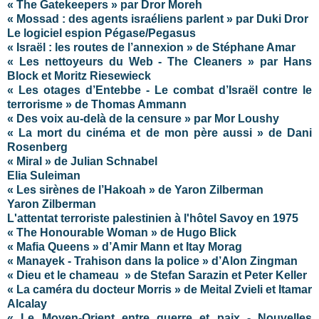
« The Gatekeepers » par Dror Moreh
« Mossad : des agents israéliens parlent »
par Duki Dror
Le logiciel espion Pégase/Pegasus
« Israël : les routes de l’annexion » de Stéphane Amar
« Les nettoyeurs du Web - The Cleaners » par Hans
Block et Moritz Riesewieck
« Les otages d’Entebbe - Le combat d’Israël contre le
terrorisme » de Thomas Ammann
« Des voix au-delà de la censure » par Mor Loushy
« La mort du cinéma et de mon père aussi » de Dani
Rosenberg
« Miral » de Julian Schnabel
Elia Suleiman
« Les sirènes de l’Hakoah » de Yaron Zilberman
Yaron Zilberman
L'attentat terroriste palestinien à l'hôtel Savoy en 1975
« The Honourable Woman » de Hugo Blick
« Mafia Queens » d’Amir Mann et Itay Morag
« Manayek - Trahison dans la police » d’Alon Zingman
« Dieu et le chameau » de Stefan Sarazin et Peter Keller
« La caméra du docteur Morris » de Meital Zvieli et Itamar
Alcalay
« Le Moyen-Orient entre guerre et paix - Nouvelles