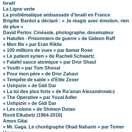
Israël
La Ligne verte
La problématique ambassade d'Israël en France
Brigitte Bardot a déclaré : « Je réagis avec émotion, rien
de plus »
David Perlov. Cinéaste, photographe, dessinateur
« Hatufim - Prisonniers de guerre » de Gideon Raff
« Mon fils » par Eran Riklis
« 100 millions de vues » par Itamar Rose
« Le patient syrien » de Racheli Schwartz
« Falafel sauce atomique » par Dror Shaul
« Youth » par Tom Shoval
« Pour mon père » de Dror Zahavi
« Tempête de sable » d'Elite Zexer
« Ushpizin » de Gidi Dar
« La loi des plus forts » de Ra’anan Alexandrowicz
« The Operative » par Yuval Adler
« Ushpizin » de Gidi Dar
« Les colons » de Shimon Dotan
Ronit Elkabetz (1964-2016)
Amos Gitai
« Mr. Gaga. Le chorégraphe Ohad Naharin » par Tomer