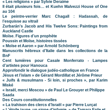
« Les religions » par Sylvie Deraime
Il était plusieurs fois… et Kuehn Malvezzi House of One
au 104
Le peintre-verrier Marc Chagall : Hadassah, de
l’esquisse au vitrail
Zurbarán's Jacob and His Twelve Sons: Paintings from
Auckland Castle
Moïse. Figures d’un prophète
Poussin et Moïse, histoires tissées
« Moïse et Aaron » par Arnold Schönberg
Manuscrits hébreux d’Italie dans les collections de la
BnF
Cent lumières pour Casale Monferrato - Lampes
d’artistes pour Hanouca
Approfondir le dialogue judéo-catholique en France
Jésus et l’islam » de Gérard Mordillat et Jérôme Prieur
« Juifs & musulmans - Si loin, si proches », par Karim
Miské
« Israël, merci Moscou » de Paul Le Grouyer et Philippe
Saada
Des Cours constitutionnelles
« La trahison des clercs d’Israël » par Pierre Lurçat
« L'étoile jaune, un signe d'infamie » de Tamara Erde et