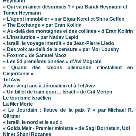
Heymann
« Qui va m’aimer désormais ? » par Barak Heymann et
Tomer Heymann
« L’agent immobilier » par Etgar Keret et Shira Geffen
« The Exchange » par Eran Kolirin
« Au-delà des montagnes et des collines » d’Eran Kolirin
« L’institutrice » par Nadav Lapid
« Israël, le voyage interdit » de Jean-Pierre Lledo
« Des voix au-delà de la censure » par Mor Loushy
« Foxtrot » de Samuel Maoz
« Les 54 premières années » d’Avi Mograbi
« Quand des colons allemands s’installent en
Cisjordanie »
Tel Aviv
Avoir vingt ans à Jérusalem et à Tel Aviv
« Un billet de train pour… Israël » de Grit Merten
Le tourisme israélien
La Mer Morte
« Le Jourdain : fleuve de la paix ? » par Michael R.
Gärtner
« Israël, le nord et le sud »
« Golda Meir - Premier ministre » de Sagi Bornstein, Udi
Nir et Shani Rozanes