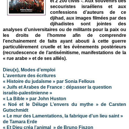
et 2 200 civils -.
Aux souvenirs des
secouristes israéliens et aux
confessions d’auteurs de ce
djihad, aux images filmées par des
djihadistes sont jointes des
analyses d’universitaires ou de militants pour la paix ou
les droits de l’homme afin de comprendre
l’enchainement de faits ayant abouti à cette guerre
particulièrement cruelle et les évènements postérieurs
(recrudescence de l’antisémitisme, manifestations de la
« rue arabe » et de ses alliés).
Dieu(x), Modes d’emploi
L'aventure des écritures
« Histoire du judaïsme » par Sonia Fellous
« Juifs et Arabes de France : dépasser la question
israélo-palestinienne »
« La Bible » par John Huston
« Noé et le Déluge L’envers du mythe » de Carsten
Gutschmidt
« Le mur des Lamentations, la fabrique d'un lieu saint »
de Tamara Erde
« Et Dieu créa l’animal » de Bruno Fiszon