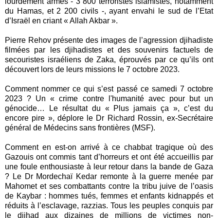
lourdement armés - 3 800 terroristes islamistes, notamment
du Hamas, et 2 200 civils -, ayant envahi le sud de l’Etat
d’Israël en criant « Allah Akbar ».
Pierre Rehov présente des images de l’agression djihadiste
filmées par les djihadistes et des souvenirs factuels de
secouristes israéliens de Zaka, éprouvés par ce qu’ils ont
découvert lors de leurs missions le 7 octobre 2023.
Comment nommer ce qui s’est passé ce samedi 7 octobre
2023 ? Un « crime contre l'humanité avec pour but un
génocide… Le résultat du « Plus jamais ça », c’est du
encore pire », déplore le Dr Richard Rossin, ex-Secrétaire
général de Médecins sans frontières (MSF).
Comment en est-on arrivé à ce chabbat tragique où des
Gazouis ont commis tant d’horreurs et ont été accueillis par
une foule enthousiaste à leur retour dans la bande de Gaza
? Le Dr Mordechaï Kedar remonte à la guerre menée par
Mahomet et ses combattants contre la tribu juive de l’oasis
de Kaybar : hommes tués, femmes et enfants kidnappés et
réduits à l’esclavage, razzias. Tous les peuples conquis par
le djihad aux dizaines de millions de victimes non-