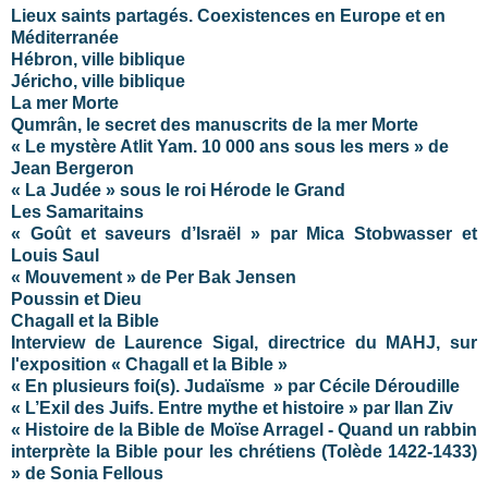
Lieux saints partagés. Coexistences en Europe et en
Méditerranée
Hébron, ville biblique
Jéricho, ville biblique
La mer Morte
Qumrân, le secret des manuscrits de la mer Morte
« Le mystère Atlit Yam. 10 000 ans sous les mers » de
Jean Bergeron
« La Judée » sous le roi Hérode le Grand
Les Samaritains
« Goût et saveurs d’Israël » par Mica Stobwasser et
Louis Saul
« Mouvement » de Per Bak Jensen
Poussin et Dieu
Chagall et la Bible
Interview de Laurence Sigal, directrice du MAHJ, sur
l'exposition « Chagall et la Bible »
« En plusieurs foi(s). Judaïsme » par Cécile Déroudille
« L’Exil des Juifs. Entre mythe et histoire » par Ilan Ziv
« Histoire de la Bible de Moïse Arragel - Quand un rabbin
interprète la Bible pour les chrétiens (Tolède 1422-1433)
» de Sonia Fellous