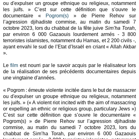
ou d'expulser un groupe ethnique ou religieux, notamment
les juifs. » C’est sur cette définition que s’ouvre le
documentaire «
Pogrom(s)
» de Pierre Rehov sur
l’agression djihadiste commise, au matin du samedi 7
octobre 2023, lors du chabbat de la fête juive
Sim’ha Torah
,
par environ 6 000 Gazaouis lourdement armés - 3 800
terroristes islamistes, notamment du Hamas, et 2 200 civils -,
ayant envahi le sud de l’Etat d’Israël en criant « Allah Akbar
».
Le
film
est nourri par le savoir acquis par le réalisateur lors
de la réalisation de ses précédents documentaires depuis
une vingtaine d'années.
« Pogrom : émeute violente incitée dans le but de massacrer
ou d'expulser un groupe ethnique ou religieux, notamment
les juifs. » (« A violent riot incited with the aim of massacring
or expelling an ethnic or religious group, particulary Jews »)
C’est sur cette définition que s’ouvre le documentaire «
Pogrom(s) » de Pierre Rehov sur l’agression djihadiste
commise, au matin du samedi 7 octobre 2023, lors du
chabbat de Sim’ha Torah, par environ 6 000 Gazaouis