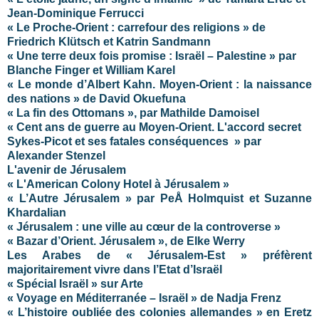
Jean-Dominique Ferrucci
« Le Proche-Orient : carrefour des religions » de
Friedrich Klütsch et Katrin Sandmann
« Une terre deux fois promise : Israël – Palestine » par
Blanche Finger et William Karel
« Le monde d’Albert Kahn. Moyen-Orient : la naissance
des nations » de David Okuefuna
« La fin des Ottomans », par Mathilde Damoisel
« Cent ans de guerre au Moyen-Orient. L'accord secret
Sykes-Picot et ses fatales conséquences » par
Alexander Stenzel
L'avenir de Jérusalem
« L'American Colony Hotel à Jérusalem »
« L’Autre Jérusalem » par PeÅ Holmquist et Suzanne
Khardalian
« Jérusalem : une ville au cœur de la controverse »
« Bazar d’Orient. Jérusalem », de Elke Werry
Les Arabes de « Jérusalem-Est » préfèrent
majoritairement vivre dans l’Etat d’Israël
« Spécial Israël » sur Arte
« Voyage en Méditerranée – Israël » de Nadja Frenz
« L’histoire oubliée des colonies allemandes » en Eretz