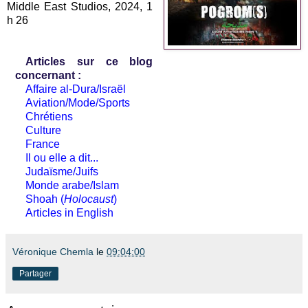
Middle East Studios, 2024, 1
h 26
Articles sur ce blog
concernant :
Affaire al-Dura/Israël
Aviation/Mode/Sports
Chrétiens
Culture
France
Il ou elle a dit...
Judaïsme/Juifs
Monde arabe/Islam
Shoah (
Holocaust
)
Articles in English
Véronique Chemla
le
09:04:00
Partager