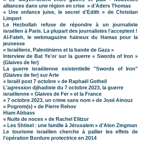
alliances dans une région en crise » d’Aders Thomas
« Une enfance juive, le secret d’Edith »
de
Christian
Limpert
Le Hezbollah refuse de répondre à un journaliste
israélien à Paris. La plupart des journalistes l’acceptent !
Al-Fateh, le webmagazine haineux du Hamas pour la
jeunesse
« Israéliens, Palestiniens et la bande de Gaza »
Interview de Bat Ye’or sur la guerre « Swords of Iron »
(Glaives de fer)
La guerre israélienne existentielle "Swords of Iron"
(Glaives de fer) sur Arte
« Israël post 7 octobre » de Raphaël Gotheil
L’agression djihadiste du 7 octobre 2023, la guerre
israélienne « Glaives de Fer » et la France
« 7 octobre 2023, un crime sans nom » de José Ainouz
« Pogrom(s) » de Pierre Rehov
Hiam Abbass
« Nuits de noces » de Rachel Elitzur
« Les Shtisel : une famille à Jérusalem » d’Alon Zingman
Le tourisme israélien cherche à pallier les effets de
l'opération Bordure protectrice en 2014