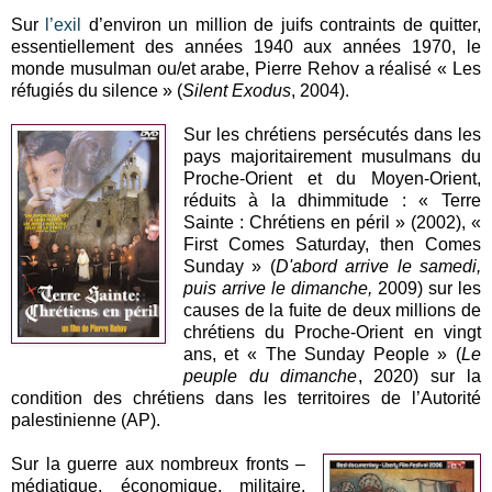
Sur
l’exil
d’environ un million de juifs contraints de quitter,
essentiellement des années 1940 aux années 1970, le
monde musulman ou/et arabe, Pierre Rehov a réalisé « Les
réfugiés du silence » (
Silent Exodus
, 2004).
Sur les chrétiens persécutés dans les
pays majoritairement musulmans du
Proche-Orient et du Moyen-Orient,
réduits à la dhimmitude : « Terre
Sainte : Chrétiens en péril » (2002), «
First Comes Saturday, then Comes
Sunday » (
D'abord arrive le samedi,
puis arrive le dimanche,
2009) sur les
causes de la fuite de deux millions de
chrétiens du Proche-Orient en vingt
ans, et « The Sunday People » (
Le
peuple du dimanche
, 2020) sur la
condition des chrétiens dans les territoires de l’Autorité
palestinienne (AP).
Sur la guerre aux nombreux fronts –
médiatique, économique, militaire,