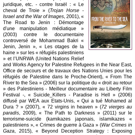
juridique, etc. - contre Israël : « Le
cheval de Troie » (
Trojan Horse
-
Israel and the War of Images
, 2001), «
The Road to Jenin : Démontage
d'une manipulation médiatique »
(2003) contre le documentaire
controversé de Mohammad Bakri «
Jenin, Jenin », « Les otages de la
haine » sur les « réfugiés palestiniens
» et l’UNRWA (United Nations Relief
and Works Agency for Palestine Refugees in the Near East,
Office de secours et de travaux des Nations Unies pour les
réfugiés de Palestine dans le Proche-Orient), « From The
River to the Sea » (2006) sur la politique du « droit au retour
» des Palestiniens - Meilleur documentaire au Liberty Film
Festival -, « Suicide_Killers - Paradise is Hell » (2006)
diffusé par WEA aux Etats-Unis, « Qui a tué Mohamed al
Dura ? » (2007), « 72 virgins in heaven » (
72 vierges au
paradis
, 2009), « The Path to Darkness » (2011) sur le
terrorisme-suicide (kamikazes japonais, islamikazes «
palestiniens », « Crimes de guerre à Gaza » (
War Crimes in
Gaza
, 2015), « Beyond Deception Strategy : Exposing