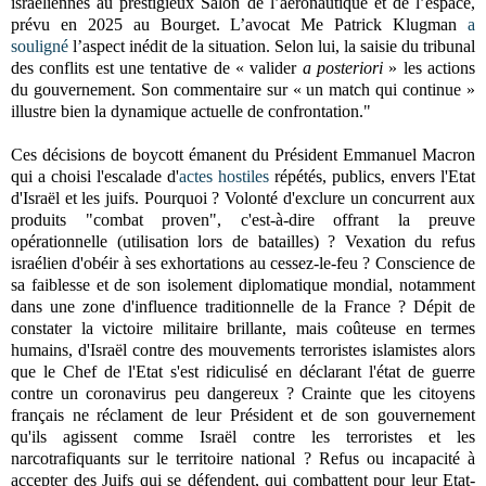
israéliennes au prestigieux Salon de l’aéronautique et de l’espace,
prévu en 2025 au Bourget. L’avocat Me Patrick Klugman
a
souligné
l’aspect inédit de la situation. Selon lui, la saisie du tribunal
des conflits est une tentative de « valider
a posteriori
» les actions
du gouvernement. Son commentaire sur « un match qui continue »
illustre bien la dynamique actuelle de confrontation."
Ces décisions de boycott émanent du Président Emmanuel Macron
qui a choisi l'escalade d'
actes hostiles
répétés, publics, envers l'Etat
d'Israël et les juifs. Pourquoi ? Volonté d'exclure un concurrent aux
produits "combat proven", c'est-à-dire offrant la preuve
opérationnelle (utilisation lors de batailles) ? Vexation du refus
israélien d'obéir à ses exhortations au cessez-le-feu ? Conscience de
sa faiblesse et de son isolement diplomatique mondial, notamment
dans une zone d'influence traditionnelle de la France ? Dépit de
constater la victoire militaire brillante, mais coûteuse en termes
humains, d'Israël contre des mouvements terroristes islamistes alors
que le Chef de l'Etat s'est ridiculisé en déclarant l'état de guerre
contre un coronavirus peu dangereux ? Crainte que les citoyens
français ne réclament de leur Président et de son gouvernement
qu'ils agissent comme Israël contre les terroristes et les
narcotrafiquants sur le territoire national ? Refus ou incapacité à
accepter des Juifs qui se défendent, qui combattent pour leur Etat-