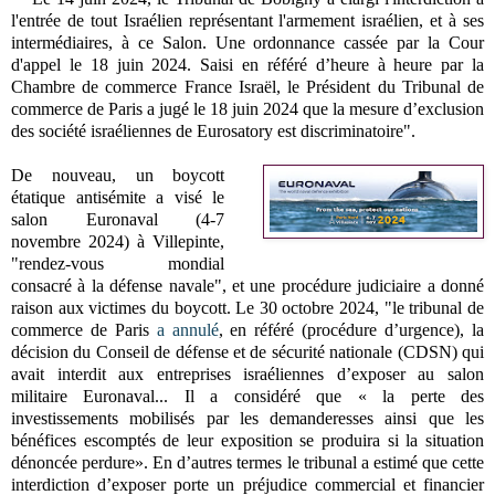
l'entrée de tout Israélien représentant l'armement israélien, et à ses
intermédiaires, à ce Salon. Une ordonnance cassée par la Cour
d'appel le 18 juin 2024.
Saisi
en référé d’heure à heure
par la
Chambre de commerce France Israël, le Président du Tribunal de
commerce de Paris a jugé
le 18 juin 2024 que la mesure d’exclusion
des société israéliennes de Eurosatory est discriminatoire".
De nouveau, un boycott
étatique antisémite a visé le
salon Euronaval (
4-7
novembre 2024) à Villepinte
,
"
rendez-vous mondial
consacré à la défense navale",
et une procédure judiciaire a donné
raison aux victimes du boycott.
Le 30 octobre 2024, "le tribunal de
commerce de Paris
a annulé
, en référé (procédure d’urgence), la
décision du Conseil de défense et de sécurité nationale (CDSN) qui
avait interdit aux entreprises israéliennes d’exposer au salon
militaire Euronaval... Il a considéré que « la perte des
investissements mobilisés par les demanderesses ainsi que les
bénéfices escomptés de leur exposition se produira si la situation
dénoncée perdure». En d’autres termes le tribunal a estimé que cette
interdiction d’exposer porte un préjudice commercial et financier