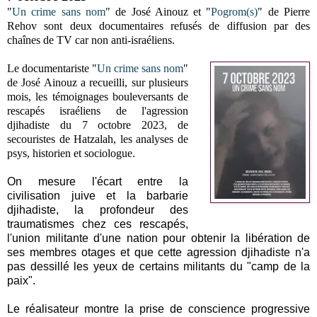
"
Un crime sans nom
" de José Ainouz et
"
Pogrom(s)
" de Pierre
Rehov
sont deux documentaires refusés de d
iffusion par des
chaînes de TV car non anti-israéliens.
Le documentariste
"
Un crime sans nom
"
de José Ainouz
a recueilli, sur plusieurs
mois, les témoignages bouleversants de
rescapés israéliens de l'agression
djihadiste du 7 octobre 2023,
de
secouristes de Hatzalah, les analyses de
psys, historien et sociologue.
On mesure l'écart entre la
civilisation juive et la barbarie
djihadiste, la profondeur des
traumatismes chez ces rescapés,
l'union militante d'une nation pour obtenir la libération de
ses membres otages et que cette agression djihadiste n'a
pas dessillé les yeux de certains militants du "camp de la
paix".
Le réalisateur montre la prise de conscience progressive