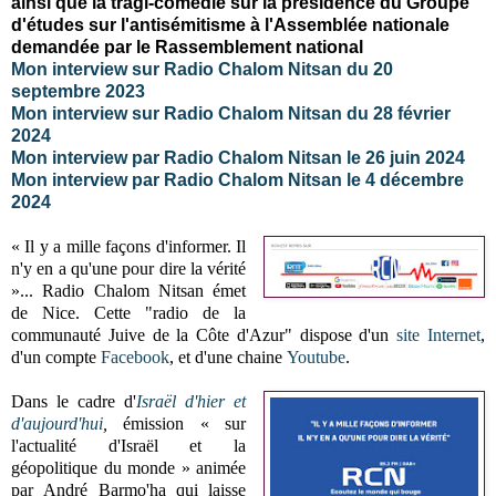
ainsi que la tragi-comédie sur la présidence du Groupe
d'études sur l'antisémitisme à l'Assemblée nationale
demandée par le Rassemblement national
Mon interview sur Radio Chalom Nitsan du 20
septembre 2023
Mon interview sur Radio Chalom Nitsan du 28 février
2024
Mon interview par Radio Chalom Nitsan le 26 juin 2024
Mon interview par Radio Chalom Nitsan le 4 décembre
2024
« Il y a mille façons d'informer. Il
n'y en a qu'une pour dire la vérité
»... Radio Chalom Nitsan émet
de Nice. Cette "radio de la
communauté Juive de la Côte d'Azur" dispose d'un
site Internet
,
d'un compte
Facebook
, et d'une chaine
Youtube
.
Dans le cadre d'
Israël d'hier et
d'aujourd'hui
,
émission
« sur
l'actualité d'Israël et la
géopolitique du monde »
animée
par André Barmo'ha qui laisse