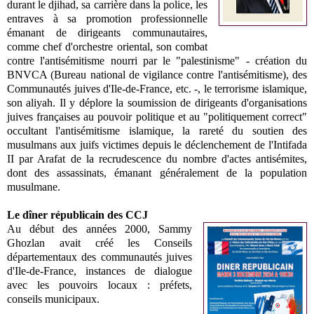
durant le djihad, sa carrière dans la police, les
entraves à sa promotion professionnelle
émanant de dirigeants communautaires,
comme chef d'orchestre oriental, son combat
contre l'antisémitisme nourri par le "palestinisme" -
création du
BNVCA (Bureau national de vigilance contre l'antisémitisme)
, des
Communautés juives d'Ile-de-France, etc. -, le terrorisme islamique,
son aliyah. Il y déplore la soumission de dirigeants d'organisations
juives françaises au pouvoir politique et au "politiquement correct"
occultant l'antisémitisme islamique, la rareté du soutien des
musulmans aux juifs victimes depuis le déclenchement de l'Intifada
II par Arafat de la recrudescence du nombre d'actes antisémites,
dont des assassinats, émanant généralement de la population
musulmane.
Le dîner républicain des CCJ
Au début des années 2000, Sammy
Ghozlan avait créé les Conseils
départementaux des communautés juives
d'Ile-de-France, instances de dialogue
avec les pouvoirs locaux : préfets,
conseils municipaux.