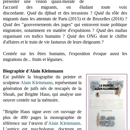
présenter une vision quasi-morale de
l'accueil des migrants, en éludant toute voix
discordante.
Quid
du
djihad et des invasions ?
Quid
du rôle des
migrants dans les
attentats de Paris (2015) et de Bruxelles (2016) ?
Quid
des "gouvernements des juges" qui entravent toute politique
migratoire, notamment en matière d'expulsions ?
Quid
des mafias
organisant ces trafics humains ?
Quid
des ONG dont le chiffre
d'affaires et le train de vie fastueux de leurs dirigeants ?
Centrée sur les êtres humains, l'exposition évoque aussi les
migrations de... fruits et légumes.
Biographie d'Alain Kleinmann
Est publiée la biographie du peintre et
sculpteur
Alain Kleinmann
, représentant la
génération de juifs nés de rescapés de la
Shoah, par Brigitte Haus, qui analyse une
oeuvre centrée sur la mémoire.
"Brigitte Haus signe avec cet ouvrage de
plus de 490 pages la monographie de
référence sur l’œuvre d’
Alain Kleinmann
.
L’autrice est psychologue, docteure en