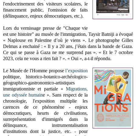
l'endoctrinement des visiteurs scolaires, le
financement public, l'omission de faits
(délinquance, enjeux démocratiques, etc.).
Lors du vernissage presse de "Chaque vie
est une histoire" au musée de l'immigration, Taysir Batniji a évoqué
« Naplouse en Palestine d’où je viens ». Le photographe Gilles
Delmas a enchainé : « Il y a 20 ans, j’étais dans la bande de Gaza.
Ce qui se passe à Gaza ne me surprend pas ». « Et le 7 octobre
2023, cela ne vous a rien fait ? ». « Oui », a-t-il répondu.
Le Musée de l'Homme propose
l’exposition
politique, historico-botanico-archéologico-
géographico-gastronomico-artistiques
immigrationniste et partiale «
Migrations,
une odyssée humain
e ». Sans respect de la
chronologie, l'exposition multiplie les
carences de ce phénomène - enjeux
démocratiques, heurts de civilisations,
surreprésentation d'immigrés dans la
délinquance, instrumentalisation
d'institutions dont la justice, etc. - pour