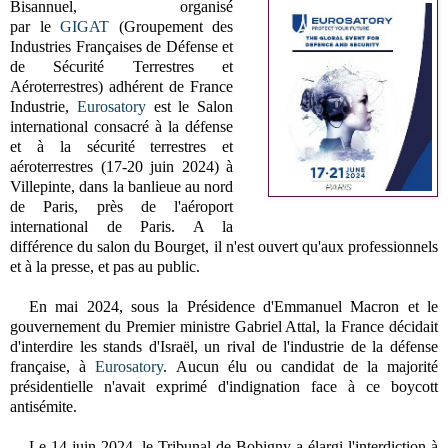
Bisannuel, organisé
par
le
GIGAT
(Groupement des
Industries Françaises de Défense et
de Sécurité Terrestres et
Aéroterrestres) adhérent de France
Industrie,
Eurosatory
est le
Salon
international consacré à la défense
et à la sécurité terrestres et
aéroterrestres (17-20 juin 2024) à
Villepinte, dans la banlieue au nord
de Paris,
près de l'aéroport
international de Paris
. A la
différence du salon du Bourget, il n'est ouvert qu'aux professionnels
et à la presse, et pas au public.
En mai 2024, sous la Présidence d'Emmanuel Macron et le
gouvernement du Premier ministre Gabriel Attal, l
a France décidait
d'interdire les stands d'Israël, un rival de l'industrie de la défense
française, à
Eurosatory
.
Aucun élu ou candidat de la majorité
présidentielle n'avait exprimé d'indignation face à ce boycott
antisémite.
Le 14 juin 2024, le Tribunal de Bobigny a élargi l'interdiction à