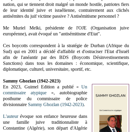
nation, qui se tiennent droit malgré un monde hostile, patriotes fiers
de leur identité juive et israélienne, contrairement aux clichés
antisémites du juif victime passive ? Antisémitisme personnel ?
Me Muriel Melki, présidente de l'OJE (Organisation juive
européenne), avait évoqué un "antisémitisme d'Etat".
Ces boycotts correspondent à la stratégie de Durban (Afrique du
Sud) qui en 2001 a décidé d'affaiblir et d'ostraciser l'Etat d'Israël
afin de l'anéantir par des BDS (Boycotts Désinvestissements
Sanctions) dans tous les domaines : économique, scientifique,
diplomatique, culturel, universitaire, sportif, etc.
Sammy Ghozlan
(1942-2023)
En 2023, Guimel Edition a publié
«
Un
commissaire atypique
», autobiographie
posthume du commissaire de police
divisionnaire
Sammy Ghozlan
(1942-2023)
.
L'auteur
évoque son enfance heureuse dans
une famille juive traditionnaliste à
Constantine (Algérie), son départ d'Algérie