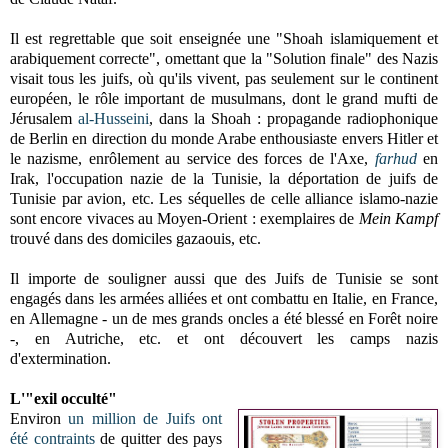
Il est regrettable que soit enseignée une "Shoah islamiquement et
arabiquement correcte", omettant que la "Solution finale" des Nazis
visait tous les juifs, où qu'ils vivent, pas seulement sur le continent
européen, le rôle important de musulmans, dont le grand mufti de
Jérusalem
al-Husseini
, dans la Shoah : propagande radiophonique
de Berlin en direction du monde Arabe enthousiaste envers Hitler et
le nazisme, enrôlement au service des forces de l'Axe,
farhud
en
Irak, l'occupation nazie de la Tunisie, la déportation de juifs de
Tunisie par avion, etc. Les séquelles de celle alliance islamo-nazie
sont encore vivaces au Moyen-Orient : exemplaires de
Mein Kampf
trouvé dans des domiciles gazaouis, etc.
Il importe de souligner aussi que des Juifs de Tunisie se sont
engagés dans les armées alliées et ont combattu en Italie, en France,
en Allemagne - un de mes grands oncles a été blessé en Forêt noire
-, en Autriche, etc. et ont découvert les camps nazis
d'extermination.
L'"exil occulté"
Environ
un million de Juifs
ont
été contraints
de quitter des pays