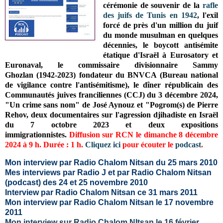
cérémonie de souvenir de la
r
afle
des juifs de Tunis en 1942
,
l'exil
forcé de près d'un million du juif
du monde musulman en quelques
décennies, le boycott antisémite
étatique d'Israël à Eurosatory et
Euronaval, le commissaire divisionnaire
Sammy
Ghozlan
(1942-2023) fondateur du BNVCA (Bureau national
de vigilance contre l'antisémitisme)
, le dîner républicain des
Communautés juives franciliennes (CCJ) du 3 décembre 2024,
"
Un crime sans nom" de José Aynouz et
"Pogrom(s) de Pierre
Rehov, deux documentaires sur l'agression djihadiste en Israël
du 7 octobre 2023 et deux expositions
immigrationnistes
.
Diffusion
sur RCN
le dimanche 8 décembre
2024 à 9 h. Durée : 1 h.
Cliquez ici
pour écouter le
podcast
.
Mon interview par Radio Chalom Nitsan du 25 mars 2010
Mes interviews par Radio J et par Radio Chalom Nitsan
(podcast) des 24 et 25 novembre 2010
Interview par Radio Chalom Nitsan ce 31 mars 2011
Mon interview par Radio Chalom Nitsan le 17 novembre
2011
Mon interview sur Radio Chalom NItsan le 16 février