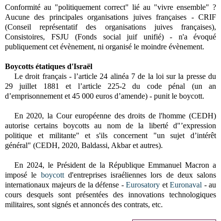
Conformité au "politiquement correct" lié au "vivre ensemble" ?
Aucune des principales organisations juives françaises - CRIF
(Conseil représentatif des organisations juives françaises),
Consistoires, FSJU (Fonds social juif unifié) - n'a évoqué
publiquement cet évènement, ni organisé le moindre évènement.
Boycotts étatiques d'Israël
Le droit français - l’article 24 alinéa 7 de la loi sur la presse du
29 juillet 1881 et l’article 225-2 du code pénal (un an
d’emprisonnement et 45 000 euros d’amende) - punit le boycott.
En 2020, la Cour européenne des droits de l'homme (CEDH)
autorise certains boycotts au nom de la liberté d"’expression
politique et militante" et s'ils concernent "un sujet d’intérêt
général"
(CEDH, 2020, Baldassi, Akbar et autres).
En 2024, le Président de la République Emmanuel Macron a
imposé le
boycott
d'entreprises israéliennes lors de deux salons
internationaux majeurs de la défense -
Eurosatory
et
Euronaval
- au
cours desquels sont présentées des innovations technologiques
militaires, sont signés et annoncés des contrats, etc.