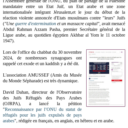
l'Assemblée générale de l'ONU,
du plan de partage de la Palestine
mandataire entre un Etat Juif, un Etat arabe et une zone
internationalisée intégrant Jérusalem,et le jour du début de la
réaction violente annoncée d'Etats musulmans contre "leurs" Juifs
(
"U
ne
guerre d'extermination
et un massacre capital",
avait menacé
Abdul Rahman Azzam Pasha, premier Secrétaire général de la
Ligue arabe, au quotidien égyptien Akhbar al Yom le 11 octobre
1947)
.
Lors de l'office du chabbat du 30 novembre
2024, de nombreuses synagogues ont
rappelé cet exode et un kaddish y a été dit.
L'association AMUSSEF (Amis du Musée
du Monde Sépharade) est très dynamique.
David Dahan, directeur de l'Observatoire
des Juifs Réfugiés des Pays Arabes
(OJRPA), a lancé la pétition
"
Reconnaissance par l’ONU du statut de
réfugiés pour les juifs expulsés de pays
arabes
", rédigée en français, en anglais, en hébreu et en arabe.