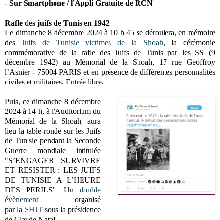
-
Sur Smartphone / l'Appli Gratuite de RCN
Rafle des juifs de Tunis en 1942
Le dimanche 8 décembre 2024 à 10 h 45 se déroulera, e
n mémoire
des
Juifs de Tunisie victimes de la Shoah
,
la c
érémonie
commémorative de la rafle des Juifs de Tunis par les SS (9
décembre 1942) au
Mémorial de la Shoah, 17 rue Geoffroy
l’Asnier - 75004 PARIS et en présence de différentes personnalités
civiles et militaires.
Entrée libre.
Puis, c
e dimanche 8 décembre
2024
à 14 h, à l'
Auditorium du
Mémorial de la Shoah
, aura
lieu la t
able-ronde sur les Juifs
de Tunisie pendant la Seconde
Guerre mondiale intitulée
"
S’ENGAGER, SURVIVRE
ET RESISTER : LES JUIFS
DE TUNISIE A L’HEURE
DES PERILS".
Un
double
évènement
organisé
par
la
SHJT
sous la présidence
de Claude Nataf.