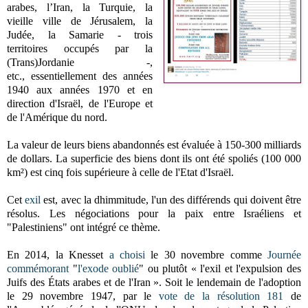
arabes, l’Iran, la Turquie, la
vieille ville de Jérusalem
,
la
Judée, la Samarie - trois
territoires
occupés par la
(Trans)Jordanie -
,
etc.,
essentiellement des années
1940 aux années 1970 et en
direction d'Israël, de l'Europe et
de l'Amérique du nord.
La valeur de leurs biens abandonnés est évaluée à 150-300 milliards
de dollars. La superficie des biens dont ils ont été spoliés (100 000
km²) est cinq fois supérieure à celle de l'Etat d'Israël.
Cet
exil
est, avec la dhimmitude, l'un des différends qui doivent être
résolus. Les négociations pour la paix entre Israéliens et
"Palestiniens" ont intégré ce thème.
En 2014, la
Knesset
a choisi
le 30 novembre
comme
Journée
commémorant
"
l'exode oublié
" ou plutôt
« l'exil et l'expulsion des
Juifs des États arabes et de l'Iran »
. Soit
le lendemain de l'adoption
le 29 novembre 1947,
par le
vote de la résolution 181
de