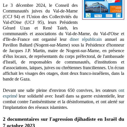
Le 3 décembre 2024, le Conseil des
Communautés juives du Val-de-Marne
(CCJ 94) et l'Union des Collectivités du
Val-d'Oise (UCJ 95), leurs Présidents
Gérard Uzan et René Taieb, les
communautés et associations du Val-de-Marne, du Val-d'Oise et
d'Ile-de-France ont organisé leur
diner républicain
annuel au
Pavillon Baltard (Nogent-sur-Marne) sous la Présidence d'honneur
de Jacques J.P. Martin, maire de Nogent-sur-Marne, en présence
d'élus locaux, de représentants du corps préfectoral, de l'ambassade
d'Israël, de responsables de communautés, d'institutions et
d'associations, laïques, juives ou chrétiennes franciliennes. Un écran
affichait les visages des otages, dont deux franco-israéliens, dans la
bande de Gaza.
Devant une salle pleine d'environ 650 convives, les orateurs
ont
exprimé
leur solidarité avec Israël dans sa guerre existentielle, leur
combat contre l'antisémitisme et la désinformation, et ont alerté sur
l'implantation des réseaux islamistes.
2 documentaires sur l'agression djihadiste en Israël du
7 octobre 2023