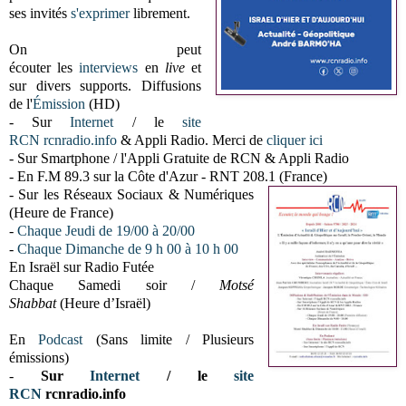
ses invités
s'exprimer
librement
.
On peut
écouter
les
interviews
en
live
et
sur divers supports.
Diffusions
de l'
Émission
(HD)
- Sur
Internet
/ le
site
RCN
rcnradio.info
& Appli Radio. Merci de
cliquer ici
- Sur Smartphone / l'Appli Gratuite de RCN & Appli Radio
- En F.M 89.3 sur la Côte d'Azur - RNT 208.1 (France)
- Sur les Réseaux Sociaux & Numériques
(Heure de France)
-
Chaque Jeudi de 19/00 à 20/00
-
Chaque Dimanche de 9 h 00 à 10 h 00
En Israël sur Radio Futée
Chaque Samedi soir /
Motsé
Shabbat
(Heure d’Israël)
En
Podcast
(Sans limite / Plusieurs
émissions)
-
Sur
Internet
/ le
site
RCN
rcnradio.info