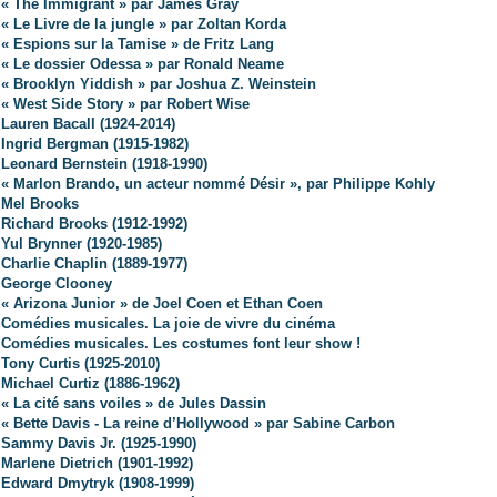
« The Immigrant » par James Gray
« Le Livre de la jungle » par Zoltan Korda
« Espions sur la Tamise » de Fritz Lang
« Le dossier Odessa » par Ronald Neame
« Brooklyn Yiddish » par Joshua Z. Weinstein
« West Side Story » par Robert Wise
Lauren Bacall (1924-2014)
Ingrid Bergman (1915-1982)
Leonard Bernstein (1918-1990)
« Marlon Brando, un acteur nommé Désir », par Philippe Kohly
Mel Brooks
Richard Brooks (1912-1992)
Yul Brynner (1920-1985)
Charlie Chaplin (1889-1977)
George Clooney
« Arizona Junior » de Joel Coen et Ethan Coen
Comédies musicales. La joie de vivre du cinéma
Comédies musicales. Les costumes font leur show !
Tony Curtis (1925-2010)
Michael Curtiz (1886-1962)
« La cité sans voiles » de Jules Dassin
« Bette Davis - La reine d’Hollywood » par Sabine Carbon
Sammy Davis Jr. (1925-1990)
Marlene Dietrich (1901-1992)
Edward Dmytryk (1908-1999)