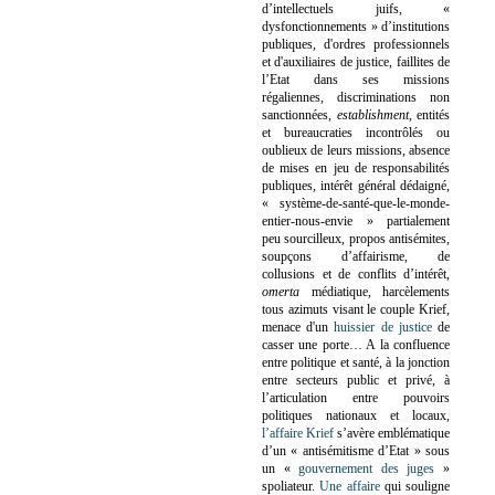
d’intellectuels juifs, «
dysfonctionnements » d’institutions
publiques, d'ordres professionnels
et d'auxiliaires de justice, faillites de
l’Etat dans ses missions
régaliennes, discriminations non
sanctionnées,
establishment
, entités
et bureaucraties incontrôlés ou
oublieux de leurs missions, absence
de mises en jeu de responsabilités
publiques, intérêt général dédaigné,
« système-de-santé-que-le-monde-
entier-nous-envie » partialement
peu sourcilleux, propos antisémites,
soupçons d’affairisme, de
collusions et de conflits d’intérêt,
omerta
médiatique, harcèlements
tous azimuts visant le couple Krief,
menace d'un
huissier de justice
de
casser une porte…
A la confluence
entre politique et santé, à la jonction
entre secteurs public et privé, à
l’articulation entre pouvoirs
politiques nationaux et locaux,
l’affaire Krief
s’avère emblématique
d’un « antisémitisme d’Etat » sous
un «
gouvernement des juges
»
spoliateur.
Une affaire
qui souligne