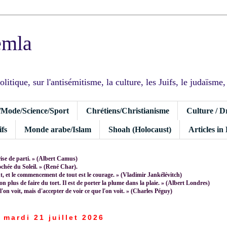
emla
tique, sur l'antisémitisme, la culture, les Juifs, le judaïsme, I
/Mode/Science/Sport
Chrétiens/Christianisme
Culture / D
fs
Monde arabe/Islam
Shoah (Holocaust)
Articles in
rise de parti. » (Albert Camus)
rochée du Soleil. » (René Char).
 et le commencement de tout est le courage. » (Vladimir Jankélévitch)
non plus de faire du tort. Il est de porter la plume dans la plaie. » (Albert Londres)
 l'on voit, mais d'accepter de voir ce que l'on voit. » (Charles Péguy)
mardi 21 juillet 2026