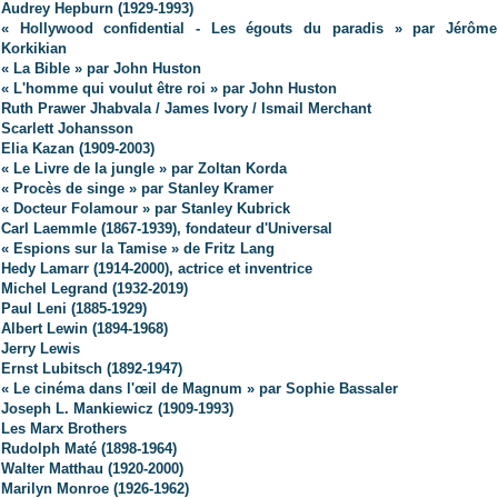
Audrey Hepburn (1929-1993)
« Hollywood confidential - Les égouts du paradis » par Jérôme
Korkikian
« La Bible » par John Huston
« L'homme qui voulut être roi » par John Huston
Ruth Prawer Jhabvala / James Ivory / Ismail Merchant
Scarlett Johansson
Elia Kazan (1909-2003)
« Le Livre de la jungle » par Zoltan Korda
« Procès de singe » par Stanley Kramer
« Docteur Folamour » par Stanley Kubrick
Carl Laemmle (1867-1939), fondateur d'Universal
« Espions sur la Tamise » de Fritz Lang
Hedy Lamarr (1914-2000), actrice et inventrice
Michel Legrand (1932-2019)
Paul Leni (1885-1929)
Albert Lewin (1894-1968)
Jerry Lewis
Ernst Lubitsch (1892-1947)
« Le cinéma dans l'œil de Magnum » par Sophie Bassaler
Joseph L. Mankiewicz (1909-1993)
Les Marx Brothers
Rudolph Maté (1898-1964)
Walter Matthau (1920-2000)
Marilyn Monroe (1926-1962)