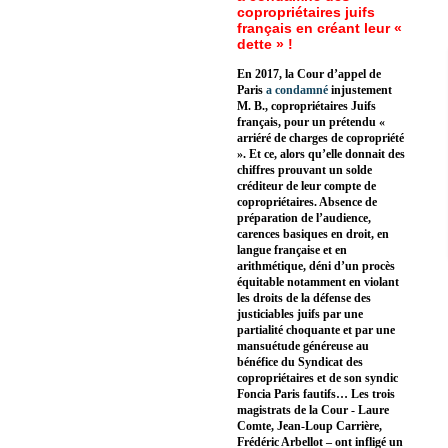
copropriétaires juifs
français en créant leur «
dette » !
En 2017, la Cour d’appel de
Paris
a condamné
injustement
M. B., copropriétaires Juifs
français, pour un prétendu «
arriéré de charges de copropriété
». Et ce, alors qu’elle donnait des
chiffres prouvant un solde
créditeur de leur compte de
copropriétaires. Absence de
préparation de l’audience,
carences basiques en droit, en
langue française et en
arithmétique, déni d’un procès
équitable notamment en violant
les droits de la défense des
justiciables juifs par une
partialité choquante et par une
mansuétude généreuse au
bénéfice du Syndicat des
copropriétaires et de son syndic
Foncia Paris fautifs… Les trois
magistrats de la Cour - Laure
Comte, Jean-Loup Carrière,
Frédéric Arbellot – ont infligé un