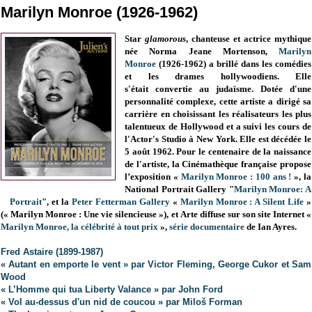
Marilyn Monroe (1926-1962)
Star
glamorous
, chanteuse et actrice mythique
née Norma Jeane Mortenson,
Marilyn
Monroe
(1926-1962)
a brillé dans les comédies
et les drames hollywoodiens. Elle
s'était
convertie au judaïsme. Dotée d'une
personnalité complexe, cette artiste a dirigé sa
carrière en choisissant les réalisateurs les plus
talentueux de Hollywood et a suivi les cours de
l'Actor's Studio à New York. Elle est décédée le
5 août 1962. Pour le centenaire de la naissance
de l'artiste, l
a Cinémathèque française propose
l’exposition «
Marilyn Monroe : 100 ans !
», l
a
National Portrait Gallery "
Marilyn Monroe: A
Portrait
", et la
Peter Fetterman Gallery
«
Marilyn Monroe : A Silent Life
»
(
« Marilyn Monroe : Une vie silencieuse »), et
Arte diffuse sur son site Internet «
Marilyn Monroe, la célébrité à tout prix
»,
série documentaire
de Ian Ayres
.
Fred Astaire
(1899-1987)
« Autant en emporte le vent » par Victor Fleming, George Cukor et Sam
Wood
« L’Homme qui tua Liberty Valance » par John Ford
« Vol au-dessus d'un nid de coucou » par
Miloš
Forman