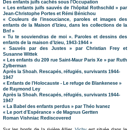
Des enfants juifs cachés sous l'Occupation
« Les enfants juifs sauvés de l'hôpital Rothschild » par
Jean-Christophe Portes et Rémi Bénichou
« Couleurs de l’insouciance, paroles et images des
enfants de la Maison d’Izieu, dans les collections de la
Bnf »
« Tu te souviendras de moi ». Paroles et dessins des
enfants de la maison d’Izieu, 1943-1944
»
« Sauvés par des Justes » par Christian Frey et
Susanne Wittek
« Les enfants du 209 rue Saint-Maur Paris Xe » par Ruth
Zylberman
Après la Shoah. Rescapés, réfugiés, survivants 1944-
1947
« Enfants de l'Holocauste - Le refuge de Blankenese »
de Raymond Ley
Après la Shoah. Rescapés, réfugiés, survivants 1944-
1947
« La Babel des enfants perdus » par
Théo Ivanez
« Le port d’Espérance » de Magnus Gertten
Roman Vishniac Rediscovered
Sur les bords de la rivière Allier,
Vichy
est située dans le