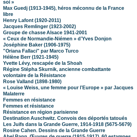
soi »
Max Guedj (1913-1945), héros méconnu de la France
libre
Henry Lafont (1920-2011)
Jacques Remlinger (1923-2002)
Groupe de chasse Alsace 1941-2001
« Ceux de Normandie-Niémen » d’Yves Donjon
Joséphine Baker (1906-1975)
"Oriana Fallaci" par Marco Turco
Hélène Berr (1921-1945)
Yvette Lévy, rescapée de la Shoah
Régine Stépha Skurnik, ancienne combattante
volontaire de la Résistance
Rose Valland (1898-1980)
« Louise Weiss, une femme pour l’Europe » par Jacques
Malaterre
Femmes en résistance
Femmes et résistance
Résistance en région parisienne
Destination Auschwitz. Convois des déportés tatoués
Les Juifs dans la Grande Guerre, 1914-1918 (5675-5679)
Rosine Cahen. Dessins de la Grande Guerre
Abel Pann. Œuvres de guerre (1915-1917). 60 estampes