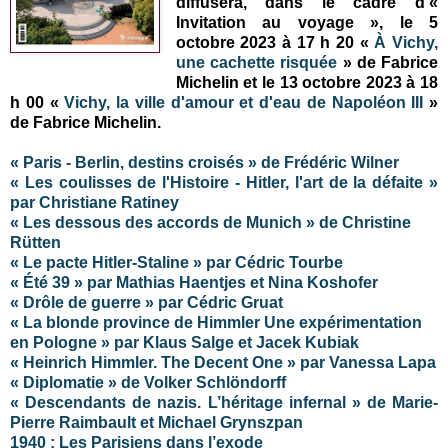
diffusera, dans le cadre d’«
Invitation au voyage »,
le 5
octobre 2023 à 17 h 20
«
À Vichy,
une cachette risquée
» de Fabrice
Michelin et le
13 octobre 2023 à 18
h 00 «
Vichy, la ville d'amour et d'eau de Napoléon III
»
de Fabrice Michelin
.
« Paris - Berlin, destins croisés » de Frédéric Wilner
« Les coulisses de l'Histoire - Hitler, l'art de la défaite »
par Christiane Ratiney
« Les dessous des accords de Munich » de Christine
Rütten
« Le pacte Hitler-Staline » par Cédric Tourbe
« Été 39 » par Mathias Haentjes et Nina Koshofer
« Drôle de guerre » par Cédric Gruat
« La blonde province de Himmler Une expérimentation
en Pologne » par Klaus Salge et Jacek Kubiak
« Heinrich Himmler. The Decent One » par Vanessa Lapa
« Diplomatie » de Volker Schlöndorff
« Descendants de nazis. L’héritage infernal » de Marie-
Pierre Raimbault et Michael Grynszpan
1940 : Les Parisiens dans l’exode