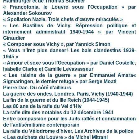
Halmburger et de Thomas Staehler
« Francofonia, le Louvre sous l'Occupation » par
Alexander Sokourov
« Spoliation Nazie. Trois chefs d'œuvre miraculés »
« Les Bastilles de Vichy. Répression politique et
internement administratif 1940-1944 » par Vincent
Giraudier
« Composer sous Vichy », par Yannick Simon
« Vous n’irez plus danser ! Les bals clandestins 1939-
1945 »
« Amour et sexe sous l’Occupation » par Daniel Costelle,
Isabelle Clarke et Camille Levavasseur
« Les raisins de la guerre » par Emmanuel Amara
«
Sigmaringen, le dernier refuge » par Serge Moati
Pierre Dac. Du côté d’ailleurs
La guerre des ondes. Londres, Paris, Vichy (1940-1944)
La fin de la guerre et du IIIe Reich (1944-1945)
Les 80 ans de la rafle du Vel d'Hiv
La rafle dite des notables du 12 décembre 1941
Entre compassion pour les Juifs raflés et condamnation
de l’antisémitisme contemporain
La rafle du Vélodrome d’hiver. Les Archives de la police
« Les guichets du Louvre » de Michel Mitrani