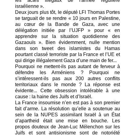
les actes illégaux de l'armée régulière
israélienne ».
Deux jours plus tôt, le député LFI Thomas Portes
se targuait de se rendre « 10 jours en Palestine,
au cœur de la Bande de Gaza, avec une
délégation initiée par l’UJFP » pour « en
apprendre sur la situation quotidienne des
Gazaouïs ». Bien évidemment, nulle mention
dans son tweet des islamistes du Hamas
pourtant classé terroriste par la France et l’UE et
qui dirige illégalement Gaza d’une main de fer...
Pourquoi ne mettent-ils pas autant de ferveur à
défendre les Arméniens ? Pourquoi ne
s’intéressent-ils pas aux 200 autres conflits
territoriaux dans le monde ? La réponse est
évidente... Cette obsession intolérable à une
cause : la haine des Juifs et d’Israël.
La France insoumise n’en est pas à son premier
fait d’arme. La résolution qu’elle a soutenue au
sein de la NUPES assimilant Israël à un État
d’apartheid était une mise en bouche. Les
propos douteux de Jean-Luc Mélenchon sur les
Juifs et sont antisionisme sont de notoriété