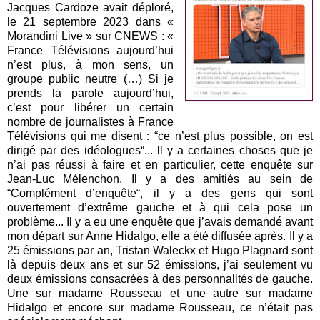
Jacques Cardoze avait déploré,
le 21 septembre 2023 dans «
Morandini Live » sur CNEWS : «
France Télévisions aujourd’hui
n’est plus, à mon sens, un
groupe public neutre (…) Si je
prends la parole aujourd’hui,
c’est pour libérer un certain
nombre de journalistes à France
Télévisions qui me disent : “ce n’est plus possible, on est
dirigé par des idéologues“... ll y a certaines choses que je
n’ai pas réussi à faire et en particulier, cette enquête sur
Jean-Luc Mélenchon. Il y a des amitiés au sein de
“Complément d’enquête“, il y a des gens qui sont
ouvertement d’extrême gauche et à qui cela pose un
problème... Il y a eu une enquête que j’avais demandé avant
mon départ sur Anne Hidalgo, elle a été diffusée après. Il y a
25 émissions par an, Tristan Waleckx et Hugo Plagnard sont
là depuis deux ans et sur 52 émissions, j’ai seulement vu
deux émissions consacrées à des personnalités de gauche.
Une sur madame Rousseau et une autre sur madame
Hidalgo et encore sur madame Rousseau, ce n’était pas