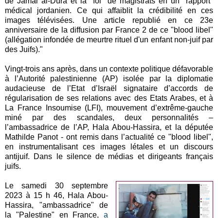
de Jamal al-Dura et la "foi" de magistrats en un "rapport"
médical jordanien. Ce qui affaiblit la crédibilité en ces
images télévisées. Une article republié en ce 23e
anniversaire de la diffusion par France 2 de ce "blood libel"
(allégation infondée de meurtre rituel d'un enfant non-juif par
des Juifs)."
Vingt-trois ans après, dans un contexte politique défavorable
à l’Autorité palestinienne (AP) isolée par la diplomatie
audacieuse de l’Etat d’Israël signataire d’accords de
régularisation de ses relations avec des Etats Arabes, et à
La France Insoumise (LFI), mouvement d’extrême-gauche
miné par des scandales, deux personnalités –
l’ambassadrice de l’AP, Hala Abou-Hassira, et la députée
Mathilde Panot - ont remis dans l’actualité ce "blood libel",
en instrumentalisant ces images létales et un discours
antijuif. Dans le silence de médias et dirigeants français
juifs.
Le samedi 30 septembre
2023 à 15 h 46, Hala Abou-
Hassira, "ambassadrice" de
la "Palestine" en France,
a