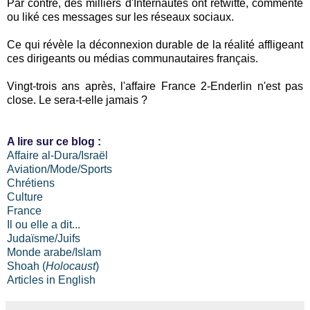
Par contre, des milliers d'Internautes ont retwitté, commenté
ou liké ces messages sur les réseaux sociaux.
Ce qui révèle la déconnexion durable de la réalité affligeant
ces dirigeants ou médias communautaires français.
Vingt-trois ans après, l'affaire France 2-Enderlin n'est pas
close. Le sera-t-elle jamais ?
A lire sur ce blog :
Affaire al-Dura/Israël
Aviation/Mode/Sports
Chrétiens
Culture
France
Il ou elle a dit...
Judaïsme/Juifs
Monde arabe/Islam
Shoah (
Holocaust
)
Articles in English