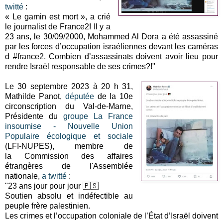
twitté
:
« Le gamin est mort », a crié
le journalist de France2! Il y a
23 ans, le 30/09/2000, Mohammed Al Dora a été assassiné
par les forces d’occupation israéliennes devant les caméras
d #france2. Combien d’assassinats doivent avoir lieu pour
rendre Israël responsable de ses crimes?!"
Le 30 septembre 2023 à 20 h 31,
Mathilde Panot,
députée
de la 10e
circonscription du Val-de-Marne,
Présidente du
groupe La France
insoumise - Nouvelle Union
Populaire écologique et sociale
(LFI-NUPES), membre de
la Commission des affaires
étrangères de l'Assemblée
nationale,
a twitté
:
"23 ans jour pour jour 🇵🇸
Soutien absolu et indéfectible au
peuple frère palestinien.
Les crimes et l’occupation coloniale de l’État d’Israël doivent