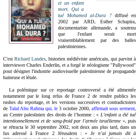
et un enfant
mort. Qui a
tué Mohamed al-Dura ?
diffusé en
2002 par ARD, Esther Schapira,
documentariste allemande, a soutenu
que l'enfant serait mort
vraisemblablement par des balles
palestiniennes.
C'est
Richard Landes
,
historien médiéviste américain, qui parvint à
interviewer Charles Enderlin, et a forgé le néologisme "Pallywood"
pour désigner l'industrie audiovisuelle palestinienne de propagande
haineuse et létale.
La polémique sur ce reportage controversé a été alimentée
notamment par le long refus de France 2 de rendre publics les
rushes du reportage, et les versions successives et contradictoires
de
Talal Abu Rahma qui, le
3 octobre 2000,
affirmait sous serment
,
au Centre palestinien des droits de l’homme : «
L’enfant a été tué
intentionnellement et de sang-froid par l’armée israélienne
», puis
se rétracta le 30 septembre 2002, soit deux ans plus tard, dans un
fax adressé à France 2 Jérusalem : «
Je n’ai jamais dit à