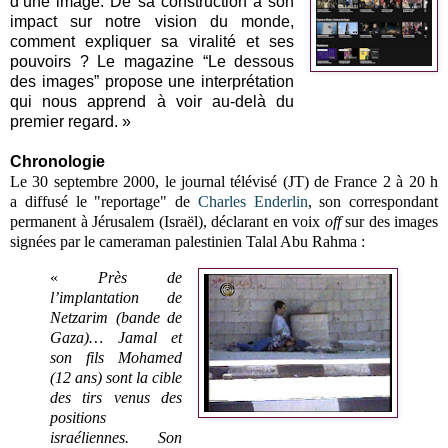
d’une image. De sa construction à son
impact sur notre vision du monde,
comment expliquer sa viralité et ses
pouvoirs ? Le magazine “Le dessous
des images” propose une interprétation
qui nous apprend à voir au-delà du
premier regard. »
Chronologie
Le 30 septembre 2000, le journal télévisé (JT) de
France
2 à 20 h
a
diffusé le "reportage" de
Charles Enderlin
, son correspondant
permanent à Jérusalem (Israël), déclarant en voix
off
sur des images
signées par le cameraman palestinien Talal Abu Rahma :
«
Près de
l’implantation de
Netzarim (bande de
Gaza)… Jamal et
son fils Mohamed
(12 ans) sont la cible
des tirs venus des
positions
israéliennes. Son