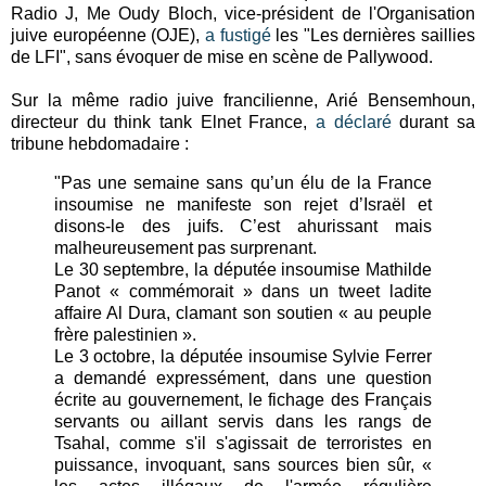
Radio J, Me Oudy Bloch, vice-président de l'Organisation
juive européenne (OJE),
a fustigé
les "Les dernières saillies
de LFI", sans évoquer de mise en scène de Pallywood.
Sur la même radio juive francilienne, Arié Bensemhoun,
directeur du think tank Elnet France,
a déclaré
durant sa
tribune hebdomadaire :
"Pas une semaine sans qu’un élu de la France
insoumise ne manifeste son rejet d’Israël et
disons-le des juifs. C’est ahurissant mais
malheureusement pas surprenant.
Le 30 septembre, la députée insoumise Mathilde
Panot « commémorait » dans un tweet ladite
affaire Al Dura, clamant son soutien « au peuple
frère palestinien ».
Le 3 octobre, la députée insoumise Sylvie Ferrer
a demandé expressément, dans une question
écrite au gouvernement, le fichage des Français
servants ou aillant servis dans les rangs de
Tsahal, comme s'il s'agissait de terroristes en
puissance, invoquant, sans sources bien sûr, «