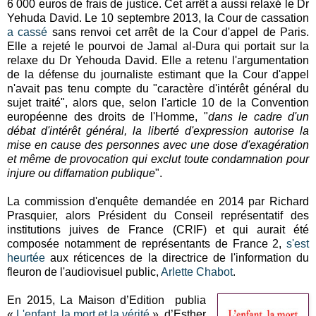
6 000 euros de frais de justice. Cet arrêt a aussi relaxé le Dr
Yehuda David. Le 10 septembre 2013, la Cour de cassation
a cassé
sans renvoi cet arrêt de la Cour d'appel de Paris.
Elle a rejeté le pourvoi de Jamal al-Dura qui portait sur la
relaxe du Dr Yehouda David. Elle a retenu l'argumentation
de la défense du journaliste estimant que la Cour d'appel
n'avait pas tenu compte du "caractère d'intérêt général du
sujet traité", alors que, selon l'article 10 de la Convention
européenne des droits de l'Homme, "
dans le cadre d'un
débat d'intérêt général, la liberté d'expression autorise la
mise en cause des personnes avec une dose d'exagération
et même de provocation qui exclut toute condamnation pour
injure ou diffamation publique
".
La commission d'enquête demandée en 2014 par Richard
Prasquier, alors Président du Conseil représentatif des
institutions juives de France (CRIF) et qui aurait été
composée notamment de représentants de France 2,
s'est
heurtée
aux réticences de la directrice de l'information du
fleuron de l'audiovisuel public,
Arlette Chabot
.
En 2015, La Maison d’Edition publia
«
L'enfant, la mort et la vérité
», d’Esther