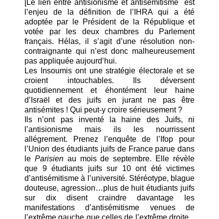
[Le lien entre antisionisme et antisémitisme est
l’enjeu de la définition de l’IHRA qui a été
adoptée par le Président de la République et
votée par les deux chambres du Parlement
français. Hélas, il s’agit d’une résolution non-
contraignante qui n’est donc malheureusement
pas appliquée aujourd’hui.
Les Insoumis ont une stratégie électorale et se
croient intouchables. Ils déversent
quotidiennement et éhontément leur haine
d’Israël et des juifs en jurant ne pas être
antisémites ! Qui peut-y croire sérieusement ?
Ils n’ont pas inventé la haine des Juifs, ni
l’antisionisme mais ils les nourrissent
allégrement. Prenez l’enquête de l’Ifop pour
l’Union des étudiants juifs de France parue dans
le
Parisien
au mois de septembre. Elle révèle
que 9 étudiants juifs sur 10 ont été victimes
d’antisémitisme à l’université. Stéréotype, blague
douteuse, agression…plus de huit étudiants juifs
sur dix disent craindre davantage les
manifestations d’antisémitisme venues de
l’extrême gauche que celles de l’extrême droite...