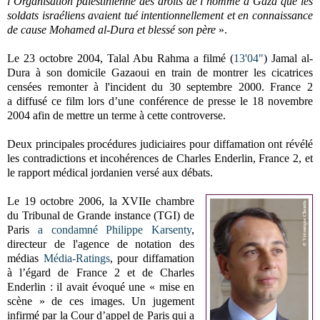
l’Organisation palestinienne des droits de l’homme à Gaza que les
soldats israéliens avaient tué intentionnellement et en connaissance
de cause Mohamed al-Dura et blessé son père
».
Le 23 octobre 2004, Talal Abu Rahma a filmé (
13'04"
) Jamal al-
Dura à son domicile Gazaoui en train de montrer les cicatrices
censées remonter à l'incident du 30 septembre 2000. France
2
a
diffusé ce film lors d’une conférence de presse le 18 novembre
2004 afin de mettre un terme à cette controverse.
Deux principales procédures judiciaires pour diffamation ont révélé
les contradictions et incohérences de Charles Enderlin, France 2, et
le rapport médical jordanien versé aux débats.
Le 19 octobre 2006,
la XVIIe
chambre
du Tribunal de Grande instance (TGI) de
Paris
a condamné Philippe Karsenty
,
directeur de l'agence de notation des
médias
Média-Ratings
, pour diffamation
à l’égard de France 2 et de Charles
Enderlin : il avait évoqué une « mise en
scène » de ces images. Un jugement
infirmé par
la Cour
d’appel de Paris qui a