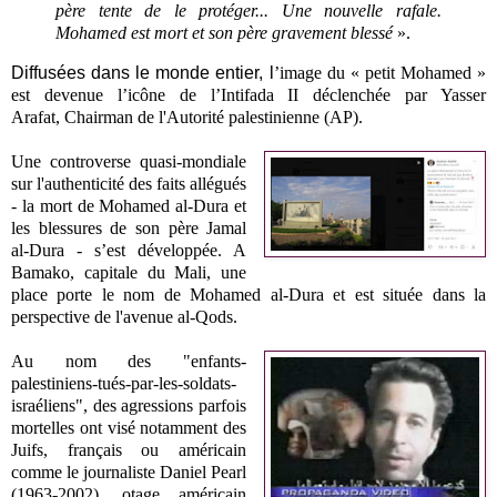
père tente de le protéger... Une nouvelle rafale.
Mohamed est mort et son père gravement blessé
».
Diffusées dans le monde entier, l
’image du « petit Mohamed »
est devenue l’icône de l’Intifada II déclenchée par Yasser
Arafat,
Chairman de l'Autorité palestinienne (AP)
.
Une controverse quasi-mondiale
sur l'authenticité des faits allégués
- la mort de Mohamed al-Dura et
les blessures de son père Jamal
al-Dura - s’est développée. A
Bamako, capitale du Mali, une
place porte le nom de Mohamed al-Dura et est située dans la
perspective de l'avenue al-Qods.
Au nom des "enfants-
palestiniens-tués-par-les-soldats-
israéliens", des agressions parfois
mortelles ont visé notamment des
Juifs, français ou américain
comme le journaliste Daniel Pearl
(1963-2002), otage américain