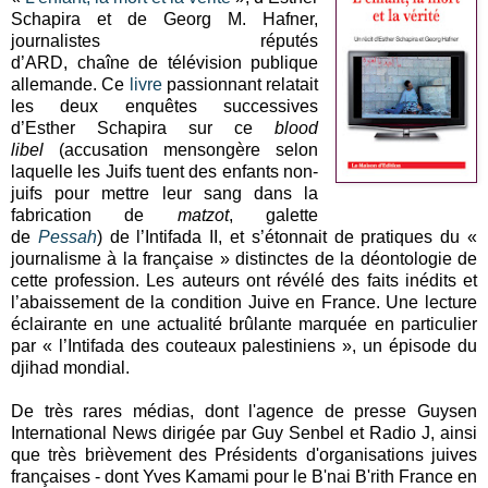
Schapira et de Georg M. Hafner,
journalistes réputés
d’ARD, chaîne de télévision publique
allemande. Ce
livre
passionnant relatait
les deux enquêtes successives
d’Esther Schapira sur ce
blood
libel
(accusation mensongère selon
laquelle les Juifs tuent des enfants non-
juifs pour mettre leur sang dans la
fabrication de
matzot
, galette
de
Pessah
) de l’Intifada II, et s’étonnait de pratiques du «
journalisme à la française » distinctes de la déontologie de
cette profession. Les auteurs ont révélé des faits inédits et
l’abaissement de la condition Juive en France. Une lecture
éclairante en une actualité brûlante marquée en particulier
par « l’Intifada des couteaux palestiniens », un épisode du
djihad mondial.
De très rares médias, dont l'agence de presse Guysen
International News dirigée par Guy Senbel et Radio J, ainsi
que très brièvement des Présidents d'organisations juives
françaises - dont Yves Kamami pour le B'nai B'rith France en