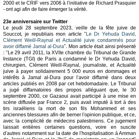
2000 et le CRIF vers 2006 à l'initiative de Richard Prasquier
- ont agi afin de faire émerger la vérité.
23e anniversaire sur Twitter
Le jeudi 28 septembre 2023, veille de la fête juive de
Souccot, je republiais mon article "
Le Dr Yehuda David,
Clément Weill-Raynal et Actualité juive condamnés pour
avoir diffamé Jamal al-Dura
". Mon article était ainsi présenté
: "
Le 29 avril 2011, la XVIIe chambre du Tribunal de Grande
Instance (TGI) de Paris a condamné le Dr Yehuda David,
chirurgien, Clément Weill-Raynal, journaliste, et Actualité
juive à payer solidairement 5 000 euros en dommages et
intérêts à Jamal al-Dura pour l'avoir diffamé dans deux
articles publiés en 2008 par cet hebdomadaire. Le Tribunal
a jugé diffamatoires des propos alléguant que, le 30
septembre 2000, ce Gazaoui avait participé à une mise en
scène diffusée par France 2, puis avait imputé à tort à des
tirs israéliens la mort de son fils Mohammed et ses
anciennes blessures afin de berner l'opinion publique, et ce,
avec la complicité de médecins palestiniens. Ce jugement
laissait entières certaines questions, voire en suscite
d'autres notamment sur la date de l'hospitalisation à Amman