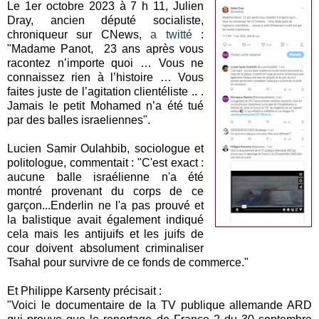
Le 1er octobre 2023 à 7 h 11, Julien
Dray, ancien député socialiste,
chroniqueur sur CNews,
a twitté
:
"Madame Panot, 23 ans après vous
racontez n’importe quoi … Vous ne
connaissez rien à l’histoire … Vous
faites juste de l’agitation clientéliste .. .
Jamais le petit Mohamed n’a été tué
par des balles israeliennes".
Lucien Samir Oulahbib, sociologue et
politologue, commentait : "C'est exact :
aucune balle israélienne n'a été
montré provenant du corps de ce
garçon...Enderlin ne l'a pas prouvé et
la balistique avait également indiqué
cela mais les antijuifs et les juifs de
cour doivent absolument criminaliser
Tsahal pour survivre de ce fonds de commerce."
Et Philippe Karsenty précisait :
"Voici le documentaire de la TV publique allemande ARD