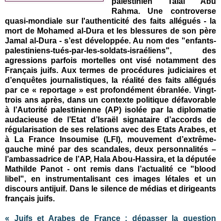
palestinien Talal Abu
Rahma. Une controverse
quasi-mondiale sur l'authenticité des faits allégués - la
mort de Mohamed al-Dura et les blessures de son père
Jamal al-Dura - s’est développée. Au nom des "enfants-
palestiniens-tués-par-les-soldats-israéliens", des
agressions parfois mortelles ont visé notamment des
Français juifs. Aux termes de procédures judiciaires et
d’enquêtes journalistiques, la réalité des faits allégués
par ce « reportage » est profondément ébranlée. Vingt-
trois ans après, dans un contexte politique défavorable
à l’Autorité palestinienne (AP) isolée par la diplomatie
audacieuse de l’Etat d’Israël signataire d’accords de
régularisation de ses relations avec des Etats Arabes, et
à La France Insoumise (LFI), mouvement d’extrême-
gauche miné par des scandales, deux personnalités –
l’ambassadrice de l’AP, Hala Abou-Hassira, et la députée
Mathilde Panot - ont remis dans l’actualité ce "blood
libel", en instrumentalisant ces images létales et un
discours antijuif. Dans le silence de médias et dirigeants
français juifs.
« Juifs et Arabes de France : dépasser la question