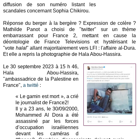
diffusion de son numéro listant les
scandales concernant Sophia Chikirou.
Réponse du berger à la bergère ? Expression de colère ?
Mathilde Panot a choisi de "twitter" sur un thème
embarrassant pour France 2, mettant en cause la
déontologie de France Televisions et hystérisant le
"vote
halal
" allant majoritairement vers LFI : l'affaire al-Dura.
Et elle a repris la photographie de Hala Abou-Hassira.
Le 30 septembre 2023 à 15 h 46,
Hala Abou-Hassira,
"ambassadrice de la Palestine en
France",
a twitté
:
« Le gamin est mort », a crié
le journalist de France2!
Il y a 23 ans, le 30/09/2000,
Mohammed Al Dora a été
assassiné par les forces
d’occupation israéliennes
devant les caméras d