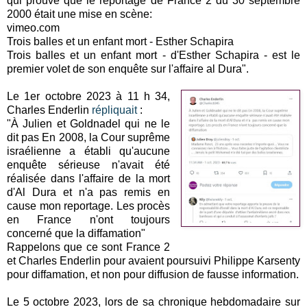
qui prouve que le reportage de France 2 du 30 septembre
2000 était une mise en scène:
vimeo.com
Trois balles et un enfant mort - Esther Schapira
Trois balles et un enfant mort - d'Esther Schapira - est le
premier volet de son enquête sur l'affaire al Dura".
Le 1er octobre 2023 à 11 h 34,
Charles Enderlin
répliquait
:
"À Julien et Goldnadel qui ne le
dit pas En 2008, la Cour suprême
israélienne a établi qu'aucune
enquête sérieuse n'avait été
réalisée dans l'affaire de la mort
d'Al Dura et n'a pas remis en
cause mon reportage. Les procès
en France n'ont toujours
concerné que la diffamation"
Rappelons que ce sont France 2
et Charles Enderlin pour avaient poursuivi Philippe Karsenty
pour diffamation, et non pour diffusion de fausse information.
Le 5 octobre 2023, lors de sa chronique hebdomadaire sur