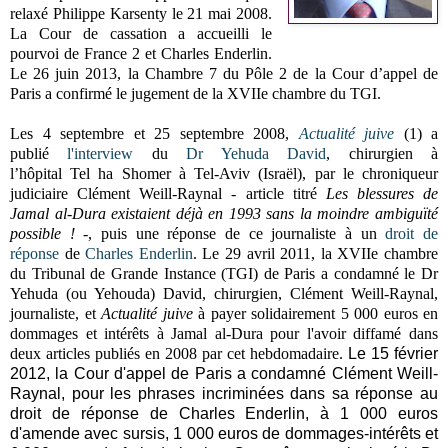
relaxé Philippe Karsenty le 21 mai 2008.
La Cour de cassation a accueilli le
pourvoi de France 2 et Charles Enderlin.
Le 26 juin 2013, la Chambre 7 du Pôle 2 de la Cour d’appel de
Paris a confirmé le jugement de la XVIIe chambre du TGI.
Les 4 septembre et 25 septembre 2008,
Actualité juive
(1) a
publié
l'interview
du
Dr Yehuda David
, chirurgien à
l’hôpital
Tel
ha
Shomer
à Tel-Aviv (Israël)
, par le chroniqueur
judiciaire Clément Weill-Raynal - article titré
Les blessures de
Jamal al-Dura existaient déjà en 1993 sans la moindre ambiguïté
possible !
-, puis une réponse de ce journaliste à un
droit de
réponse
de
Charles Enderlin
.
Le 29 avril 2011, la XVIIe chambre
du Tribunal de Grande Instance (TGI) de Paris a condamné le Dr
Yehuda (ou Yehouda) David, chirurgien, Clément Weill-Raynal,
journaliste, et
Actualité juive
à payer solidairement 5 000 euros en
dommages et intérêts à Jamal al-Dura pour l'avoir diffamé dans
deux articles publiés en 2008 par cet hebdomadaire.
Le 15 février
2012, la Cour d'appel de Paris a condamné Clément Weill-
Raynal, pour les phrases incriminées dans sa réponse au
droit de réponse de Charles Enderlin, à 1 000 euros
d'amende avec sursis, 1 000 euros de dommages-intérêts et