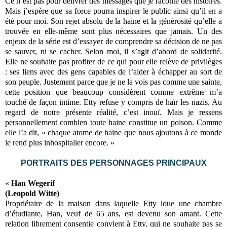
Ce n’est pas pour délivrer des messages que je raconte des histoires.
Mais j’espère que sa force pourra inspirer le public ainsi qu’il en a
été pour moi. Son rejet absolu de la haine et la générosité qu’elle a
trouvée en elle-même sont plus nécessaires que jamais. Un des
enjeux de la série est d’essayer de comprendre sa décision de ne pas
se sauver, ni se cacher. Selon moi, il s’agit d’abord de solidarité.
Elle ne souhaite pas profiter de ce qui pour elle relève de privilèges
: ses liens avec des gens capables de l’aider à échapper au sort de
son peuple. Justement parce que je ne la vois pas comme une sainte,
cette position que beaucoup considèrent comme extrême m’a
touché de façon intime. Etty refuse y compris de haïr les nazis. Au
regard de notre présente réalité, c’est inouï. Mais je ressens
personnellement combien toute haine constitue un poison. Comme
elle l’a dit, « chaque atome de haine que nous ajoutons à ce monde
le rend plus inhospitalier encore. »
PORTRAITS DES PERSONNAGES PRINCIPAUX
«
Han Wegerif
(Leopold Witte)
Propriétaire de la maison dans laquelle Etty loue une chambre
d’étudiante, Han, veuf de 65 ans, est devenu son amant. Cette
relation librement consentie convient à Etty, qui ne souhaite pas se