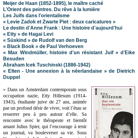
Meijer de Haan (1852-1895), le maître caché
L’Orient des peintres. Du rêve à la lumière
Les Juifs dans l’orientalisme
« Levie Zadok et Zwarte Piet : deux caricatures »
Le destin d’Anne Frank : Une histoire d’aujourd’hui
« Etty » de Hagai Levi
« Süskind » de Rudolf van den Berg
« Black Book » de Paul Verhoeven
« Max Windmüller, histoire d’un résistant Juif » d’Eike
Besuden
Abraham Icek Tuschinski (1886-1942)
« Elten - Une annexion à la néerlandaise » de Dietrich
Duppel
« Dans un Amsterdam contemporain sous
occupation nazie, Etty Hillesum
(1914-
1943)
, étudiante juive de 27 ans, animée
par un profond désir de vivre, voit l’étau se
resserrer peu à peu autour d’elle. Sa
rencontre avec le thérapeute et bientôt
amant Julius Spier, qui l’encourage à tenir
un journal, va bouleverser sa vie. Sous