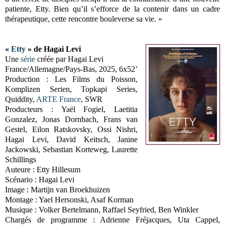
patiente, Etty. Bien qu’il s’efforce de la contenir dans un cadre
thérapeutique, cette rencontre bouleverse sa vie. »
«
Etty
» de Hagai Levi
Une
série
créée par Hagai Levi
France/Allemagne/Pays-Bas, 2025, 6x52’
Production : Les Films du Poisson,
Komplizen Serien, Topkapi Series,
Quiddity,
ARTE France
, SWR
Producteurs : Yaël Fogiel, Laetitia
Gonzalez, Jonas Dornbach, Frans van
Gestel, Eilon Ratskovsky, Ossi Nishri,
Hagai Levi, David Keitsch, Janine
Jackowski, Sebastian Korteweg, Laurette
Schillings
Auteure : Etty Hillesum
Scénario : Hagai Levi
Image : Martijn van Broekhuizen
Montage : Yael Hersonski, Asaf Korman
Musique : Volker Bertelmann, Raffael Seyfried, Ben Winkler
Chargés de programme : Adrienne Fréjacques, Uta Cappel,