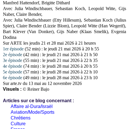
Manfred Hattendorf, Brigitte Dithard
Avec Julia Windischbauer, Sebastian Koch, Leopold Witte, Gijs
Naber, Claire Bender,
Avec Julia Windischbauer (Etty Hillesum), Sebastian Koch (Julius
Spier), Claire Bender (Lizzie Blom), Leopold Witte (Han Wegerif),
Bart Klever (Van Donker), Gijs Naber (Klaas Smelik), Evgenia
Dodina
Sur ARTE les jeudis 21 et 28 mai 2026 à 21 heures
1er épisode
(52 min) : le jeudi 21 mai 2026 à 20 h 55
2e épisode
(42 min) : le jeudi 21 mai 2026 à 21 h 50
3e épisode
(55 min) : le jeudi 21 mai 2026 à 22 h 35
4e épisode
(74 min) : le jeudi 28 mai 2026 à 20 h 55
5e épisode
(57 min) : le jeudi 28 mai 2026 à 22 h 10
6e épisode
(49 min) : le jeudi 28 mai 2026 à 23 h 10
Sur arte.tv du 13 mai au 12 novembre 2026
Visuels :
© Reiner Bajo
Articles sur ce blog concernant :
Affaire al-Dura/Israël
Aviation/Mode/Sports
Chrétiens
Culture