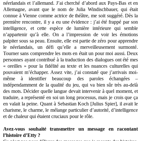
néerlandais et l’allemand. J’ai cherché d’abord aux Pays-Bas et en
Allemagne, avant que le nom de Julia Windischbauer, qui était
connue à Vienne comme actrice de théâtre, me soit suggéré. Dès la
première rencontre, il y a eu une évidence : j’ai été frappé par son
intelligence, et cette espèce de lumière intérieure qui semble
n’appartenir qu’à elle. On a l’impression de voir les émotions
palpiter sous sa peau. Ensuite, elle est partie de zéro pour apprendre
le néerlandais, un défi qu’elle a merveilleusement surmonté.
Tourner sans comprendre les mots en était un pour moi aussi. Deux
personnes ayant contribué à la traduction des dialogues ont été mes
« oreilles » pour la fidélité au texte et les nuances culturelles qui
pouvaient m’échapper. Assez vite, j’ai constaté que j’arrivais moi-
même à identifier beaucoup des paroles échangées –
indépendamment de la qualité du jeu, qui va bien sûr très au-delà
des mots. Décider quelle langue devait intervenir à quel moment, et
traduire, a représenté en soi un long processus, mais je crois que ça
en valait la peine. Quant à Sebastian Koch [Julius Spier], il avait le
charisme, le charme, le mélange particulier d’autorité, d’intelligence
et de chaleur qui étaient cruciaux pour le rôle.
Avez-vous souhaité transmettre un message en racontant
l’histoire d’Etty ?