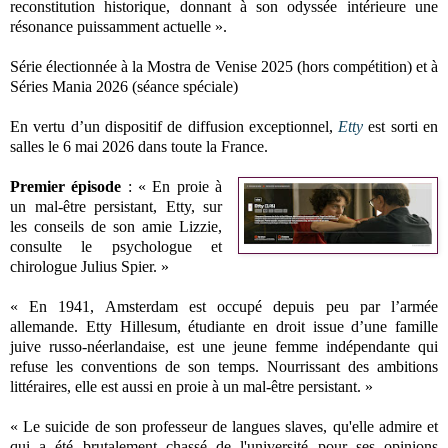
reconstitution historique, donnant à son odyssée intérieure une
résonance puissamment actuelle
».
Série électionnée à la Mostra de Venise 2025 (hors compétition) et à
Séries Mania 2026 (séance spéciale)
En vertu d’un dispositif de diffusion exceptionnel,
Etty
est sorti en
salles le 6 mai 2026 dans toute la France.
Premier épisode
: « En proie à
un mal-être persistant, Etty, sur
les conseils de son amie Lizzie,
consulte le psychologue et
chirologue Julius Spier. »
« En 1941, Amsterdam est occupé depuis peu par l’armée
allemande. Etty Hillesum, étudiante en droit issue d’une famille
juive russo-néerlandaise, est une jeune femme indépendante qui
refuse les conventions de son temps. Nourrissant des ambitions
littéraires, elle est aussi en proie à un mal-être persistant. »
« Le suicide de son professeur de langues slaves, qu'elle admire et
qui a été brutalement chassé de l'université pour ses opinions