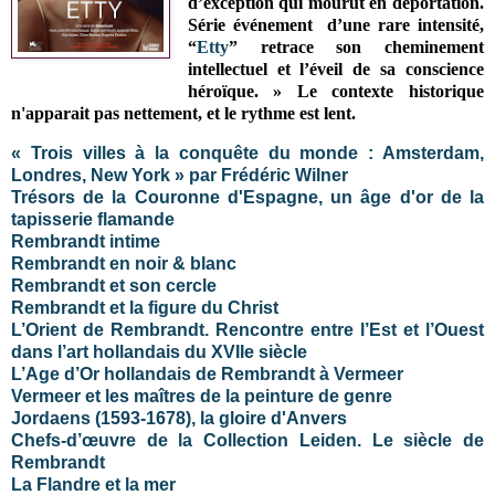
d’exception qui mourut en déportation.
Série événement d’une rare intensité,
“
Etty
” retrace son cheminement
intellectuel et l’éveil de sa conscience
héroïque. » Le contexte historique
n'apparait pas nettement, et le rythme est lent.
« Trois villes à la conquête du monde : Amsterdam,
Londres, New York » par Frédéric Wilner
Trésors de la Couronne d'Espagne, un âge d'or de la
tapisserie flamande
Rembrandt intime
Rembrandt en noir & blanc
Rembrandt et son cercle
Rembrandt et la figure du Christ
L’Orient de Rembrandt. Rencontre entre l’Est et l’Ouest
dans l’art hollandais du XVIIe siècle
L’Age d’Or hollandais de Rembrandt à Vermeer
Vermeer et les maîtres de la peinture de genre
Jordaens (1593-1678), la gloire d'Anvers
Chefs-d’œuvre de la Collection Leiden. Le siècle de
Rembrandt
La Flandre et la mer