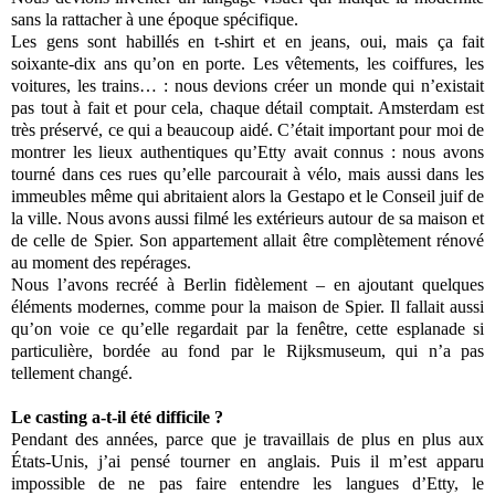
sans la rattacher à une époque spécifique.
Les gens sont habillés en t-shirt et en jeans, oui, mais ça fait
soixante-dix ans qu’on en porte. Les vêtements, les coiffures, les
voitures, les trains… : nous devions créer un monde qui n’existait
pas tout à fait et pour cela, chaque détail comptait. Amsterdam est
très préservé, ce qui a beaucoup aidé. C’était important pour moi de
montrer les lieux authentiques qu’Etty avait connus : nous avons
tourné dans ces rues qu’elle parcourait à vélo, mais aussi dans les
immeubles même qui abritaient alors la Gestapo et le Conseil juif de
la ville. Nous avons aussi filmé les extérieurs autour de sa maison et
de celle de Spier. Son appartement allait être complètement rénové
au moment des repérages.
Nous l’avons recréé à Berlin fidèlement – en ajoutant quelques
éléments modernes, comme pour la maison de Spier. Il fallait aussi
qu’on voie ce qu’elle regardait par la fenêtre, cette esplanade si
particulière, bordée au fond par le Rijksmuseum, qui n’a pas
tellement changé.
Le casting a-t-il été difficile ?
Pendant des années, parce que je travaillais de plus en plus aux
États-Unis, j’ai pensé tourner en anglais. Puis il m’est apparu
impossible de ne pas faire entendre les langues d’Etty, le