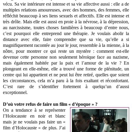
vécu. Sa vie intérieure est intense et sa vie affective aussi : elle a de
multiples relations amoureuses, avec des hommes, des femmes, elle
réfléchit beaucoup à ses liens sexuels et affectifs. Elle est intense et
très drôle. Mais elle est aussi en proie à la névrose, à la dépression,
au narcissisme, toutes choses familières à beaucoup d’entre nous,
c’est pourquoi elle entreprend une thérapie. Je voulais abolir la
distance avec elle, faire comprendre que sa vie, qu’elle a si
magnifiquement racontée au jour le jour, ressemble à la mienne, à la
nôtre, pour montrer ce qui reste un mystère : comment est-elle
devenue cette personne non seulement héroïque face au nazisme,
mais également habitée par la paix et l’amour de la vie ? En
plongeant en elle-même, elle a trouvé une forme de plénitude, un
centre qui lui appartient et ne peut lui être retiré, quelles que soient
les circonstances, cela m’a paru à la fois exaltant et réconfortant.
C’est rare de s’identifier fortement à quelqu’un d’aussi
exceptionnel.
D’où votre refus de faire un film « d’époque » ?
On a tendance à se représenter
l’Holocauste en noir et blanc
mais je ne voulais pas faire un «
film d’Holocauste » de plus. J’ai