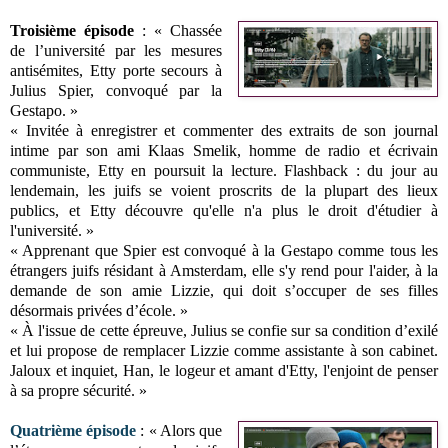
Troisième épisode
: « Chassée
de l’université par les mesures
antisémites, Etty porte secours à
Julius Spier, convoqué par la
Gestapo. »
« Invitée à enregistrer et commenter des extraits de son journal
intime par son ami Klaas Smelik, homme de radio et écrivain
communiste, Etty en poursuit la lecture. Flashback : du jour au
lendemain, les juifs se voient proscrits de la plupart des lieux
publics, et Etty découvre qu'elle n'a plus le droit d'étudier à
l'université. »
« Apprenant que Spier est convoqué à la Gestapo comme tous les
étrangers juifs résidant à Amsterdam, elle s'y rend pour l'aider, à la
demande de son amie Lizzie, qui doit s’occuper de ses filles
désormais privées d’école. »
« À l'issue de cette épreuve, Julius se confie sur sa condition d’exilé
et lui propose de remplacer Lizzie comme assistante à son cabinet.
Jaloux et inquiet, Han, le logeur et amant d'Etty, l'enjoint de penser
à sa propre sécurité. »
Quatrième épisode
: « Alors que