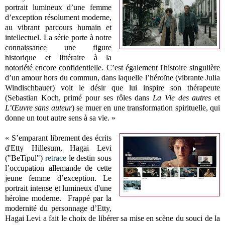
portrait lumineux d’une femme
d’exception résolument moderne,
au vibrant parcours humain et
intellectuel. La série
porte à notre
connaissance une figure
historique et littéraire à la
notoriété encore confidentielle
. C’est également l'histoire singulière
d’un amour hors du commun, dans laquelle l’héroïne (vibrante Julia
Windischbauer) voit le désir que lui inspire son thérapeute
(Sebastian Koch, primé pour ses rôles dans
La Vie des autres
et
L’Œuvre sans auteur
) se muer en une transformation spirituelle, qui
donne un tout autre sens à sa vie. »
« S’emparant librement des écrits
d'Etty Hillesum, Hagai Levi
("BeTipul")
retrace
le destin sous
l’occupation allemande de cette
jeune femme d’exception. Le
portrait intense et lumineux d'une
héroïne moderne.
Frappé par la
modernité du personnage d’Etty,
Hagai Levi a fait le choix de libérer sa mise en scène du souci de la