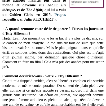
série adaptée maintes fois dans le
monde et devenue sur ARTE
En
thérapie
, et de
The Affair
, qui lui a valu
un Golden Globe en 2015.
Propos
recueillis par Julia STECHERT ».
«
À quand remonte votre désir de porter à l’écran les journaux
d‘Etty Hillesum ?
Hagai Levi : Au moment où je les ai lus, il y a plus de dix ans, sur
le conseil de mon analyste. Je me suis dit tout de suite que cette
histoire devait être racontée. Mais le plus poignant dans ce qu’elle
écrit, ce sont des idées, donc des abstractions. Qui plus est, il s’agit
d’un journal intime, par définition quelque chose d’intérieur.
Comment en faire un film ? Cela m’a pris des années pour me sentir
prêt.
Comment décririez-vous « votre » Etty Hillesum ?
Ce qui m’a frappé d’emblée, c’est sa liberté, et combien elle semble
moderne, et même contemporaine. On se sent de plain-pied avec
elle, comme si ce qu’elle raconte se passait aujourd’hui dans une
grande ville d’Europe. Au début du journal, elle apparaît comme
une jeune femme ambitieuse, pleine de talent, qui rêve de devenir
une grande écrivaine, ce qu’elle aurait probablement été si elle avait