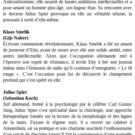
Anticonformiste, elle nourrit de hautes ambitions intellectuelles et a
pour amant un homme plus âgé, son logeur Han. Sa rencontre avec
le docteur Julius Spier provoque en elle un véritable séisme, la
poussant à sortir d’elle-même.
Klaas Smelik
(Gijs Naber)
Écrivain communiste révolutionnaire, Klaas Smelik a été un amant
de jeunesse d’Etty, avant de nouer avec elle une solide amitié, entre
autres intellectuelle. Alors que l’occupation allemande met à
l’épreuve son esprit de résistance, il invite Etty à lire son journal
intime dans l’émission de radio qu’il continue d’enregistrer, « Le fil
rouge ». C’est l’occasion pour lui de découvrir le changement
profond qui s’est opéré en elle.
Julius Spier
(Sebastian Koch)
Juif allemand, formé à la psychologie par le célèbre Carl Gustav
Jung, Julius Spier s’est spécialisé dans la chirologie, une approche
thérapeutique fondée sur la lecture de la morphologie et des lignes
de la main. Fuyant le régime nazi, il a ouvert un cabinet à
Amsterdam, où sa pratique et son charisme suscitent l’enthousiasme
d’un cercle de disciples lorsqu’il fait la connaissance d’une nouvelle