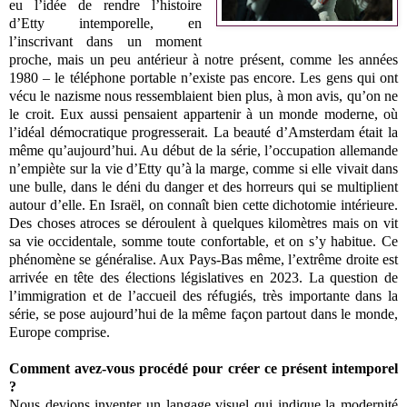
eu l’idée de rendre l’histoire
d’Etty intemporelle, en
l’inscrivant dans un moment
proche, mais un peu antérieur à notre présent, comme les années
1980 – le téléphone portable n’existe pas encore. Les gens qui ont
vécu le nazisme nous ressemblaient bien plus, à mon avis, qu’on ne
le croit. Eux aussi pensaient appartenir à un monde moderne, où
l’idéal démocratique progresserait. La beauté d’Amsterdam était la
même qu’aujourd’hui. Au début de la série, l’occupation allemande
n’empiète sur la vie d’Etty qu’à la marge, comme si elle vivait dans
une bulle, dans le déni du danger et des horreurs qui se multiplient
autour d’elle. En Israël, on connaît bien cette dichotomie intérieure.
Des choses atroces se déroulent à quelques kilomètres mais on vit
sa vie occidentale, somme toute confortable, et on s’y habitue. Ce
phénomène se généralise. Aux Pays-Bas même, l’extrême droite est
arrivée en tête des élections législatives en 2023. La question de
l’immigration et de l’accueil des réfugiés, très importante dans la
série, se pose aujourd’hui de la même façon partout dans le monde,
Europe comprise.
Comment avez-vous procédé pour créer ce présent intemporel
?
Nous devions inventer un langage visuel qui indique la modernité