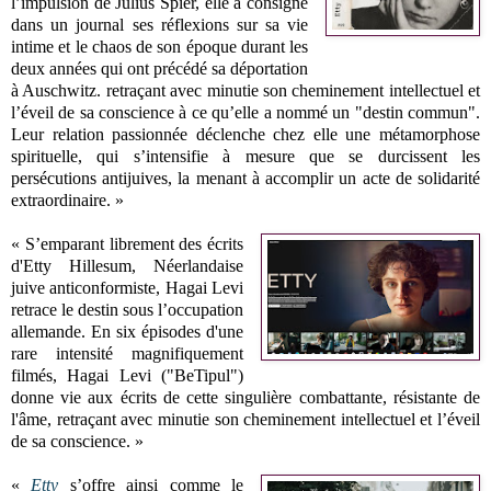
l’impulsion de Julius Spier, elle a consigné
dans un journal ses réflexions sur sa vie
intime et le chaos de son époque durant les
deux années qui ont précédé sa déportation
à Auschwitz. retraçant avec minutie son cheminement intellectuel et
l’éveil de sa conscience à ce qu’elle a nommé un "destin commun".
Leur relation passionnée déclenche chez elle une métamorphose
spirituelle, qui s’intensifie à mesure que se durcissent les
persécutions antijuives, la menant à accomplir un acte de solidarité
extraordinaire. »
«
S’emparant librement des écrits
d'Etty Hillesum, Néerlandaise
juive anticonformiste, Hagai Levi
retrace le destin sous l’occupation
allemande.
En six épisodes d'une
rare intensité magnifiquement
filmés, Hagai Levi ("BeTipul")
donne vie aux écrits de cette singulière combattante, résistante de
l'âme, retraçant avec minutie son cheminement intellectuel et l’éveil
de sa conscience.
»
«
Etty
s’offre ainsi comme le