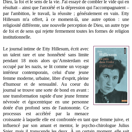
Dieu, la foi et le sens de la vie. J'ai essayé de combler le vide qui en
résultait – ainsi que l'anxiété et la dépression qui l'accompagnaient –
par l'ambition, le travail, la réussite ; généralement en vain. Etty
Hillesum m'a offert, à ce moment-là, une autre option : une
religiosité différente, une nouvelle perception de Dieu, un autre type
de foi et de sens qui rejette fermement toutes les formes de religion
institutionnelle.
Le journal intime de Etty Hillesum, écrit avec
un talent rare et une honnêteté sans limite
pendant 18 mois alors qu’Amsterdam est
occupé par les nazis, se lit comme un voyage
intérieur contemporain, celui d'une jeune
femme moderne, urbaine, libre d'esprit, pleine
d'humour et de sensualité. Au coeur du
journal se trouve une sorte de bond en avant :
une transformation rapide d'une jeune femme
névrosée et égocentrique en une personne
dotée d'un profond sens de l'autonomie. Ce
processus est accéléré par la menace
croissante à laquelle elle est confrontée en tant que femme juive, et
influencé par son amant et mentor, le psycho-chirologue Julius
Spier, mais il transcende les deux. À un certain moment, elle sait