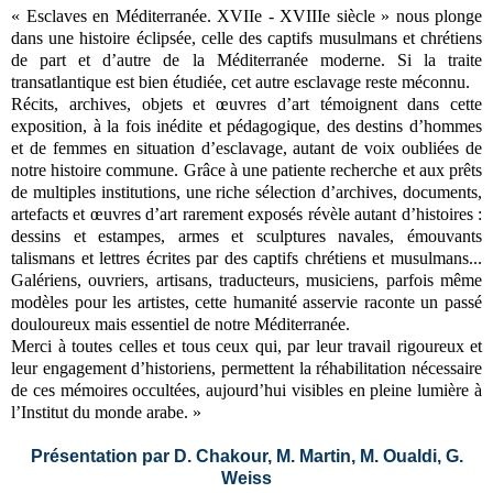
« Esclaves en Méditerranée. XVIIe - XVIIIe siècle » nous plonge
dans une histoire éclipsée, celle des captifs musulmans et chrétiens
de part et d’autre de la Méditerranée moderne. Si la traite
transatlantique est bien étudiée, cet autre esclavage reste méconnu.
Récits, archives, objets et œuvres d’art témoignent dans cette
exposition, à la fois inédite et pédagogique, des destins d’hommes
et de femmes en situation d’esclavage, autant de voix oubliées de
notre histoire commune. Grâce à une patiente recherche et aux prêts
de multiples institutions, une riche sélection d’archives, documents,
artefacts et œuvres d’art rarement exposés révèle autant d’histoires :
dessins et estampes, armes et sculptures navales, émouvants
talismans et lettres écrites par des captifs chrétiens et musulmans...
Galériens, ouvriers, artisans, traducteurs, musiciens, parfois même
modèles pour les artistes, cette humanité asservie raconte un passé
douloureux mais essentiel de notre Méditerranée.
Merci à toutes celles et tous ceux qui, par leur travail rigoureux et
leur engagement d’historiens, permettent la réhabilitation nécessaire
de ces mémoires occultées, aujourd’hui visibles en pleine lumière à
l’Institut du monde arabe. »
Présentation par D. Chakour, M. Martin, M. Oualdi, G.
Weiss