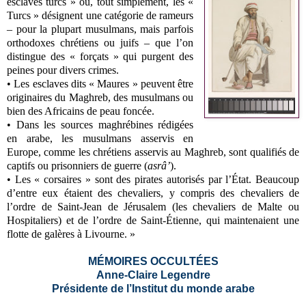
esclaves turcs » ou, tout simplement, les «
Turcs » désignent une catégorie de rameurs
– pour la plupart musulmans, mais parfois
orthodoxes chrétiens ou juifs – que l’on
distingue des « forçats » qui purgent des
peines pour divers crimes.
• Les esclaves dits « Maures » peuvent être
originaires du Maghreb, des musulmans ou
bien des Africains de peau foncée.
• Dans les sources maghrébines rédigées
en arabe, les musulmans asservis en
Europe, comme les chrétiens asservis au Maghreb, sont qualifiés de
captifs ou prisonniers de guerre (
asrâ’
).
• Les « corsaires » sont des pirates autorisés par l’État. Beaucoup
d’entre eux étaient des chevaliers, y compris des chevaliers de
l’ordre de Saint-Jean de Jérusalem (les chevaliers de Malte ou
Hospitaliers) et de l’ordre de Saint-Étienne, qui maintenaient une
flotte de galères à Livourne. »
MÉMOIRES OCCULTÉES
Anne-Claire Legendre
Présidente de l’Institut du monde arabe