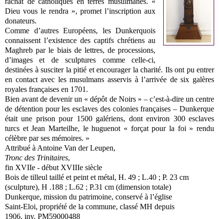
rachat de catholiques en terres musulmanes. «
Dieu vous le rendra », promet l’inscription aux
donateurs.
Comme d’autres Européens, les Dunkerquois
connaissent l’existence des captifs chrétiens au
Maghreb par le biais de lettres, de processions,
d’images et de sculptures comme celle-ci,
destinées à susciter la pitié et encourager la charité. Ils ont pu entrer
en contact avec les musulmans asservis à l’arrivée de six galères
royales françaises en 1701.
Bien avant de devenir un « dépôt de Noirs » – c’est-à-dire un centre
de détention pour les esclaves des colonies françaises – Dunkerque
était une prison pour 1500 galériens, dont environ 300 esclaves
turcs et Jean Marteilhe, le huguenot « forçat pour la foi » rendu
célèbre par ses mémoires. »
Attribué à Antoine Van der Leupen,
Tronc des Trinitaires
,
fin XVIIe - début XVIIIe siècle
Bois de tilleul taillé et peint et métal, H. 49 ; L.40 ; P. 23 cm
(sculpture), H .188 ; L.62 ; P.31 cm (dimension totale)
Dunkerque, mission du patrimoine, conservé à l’église
Saint-Eloi, propriété de la commune, classé MH depuis
1906, inv. PM59000488