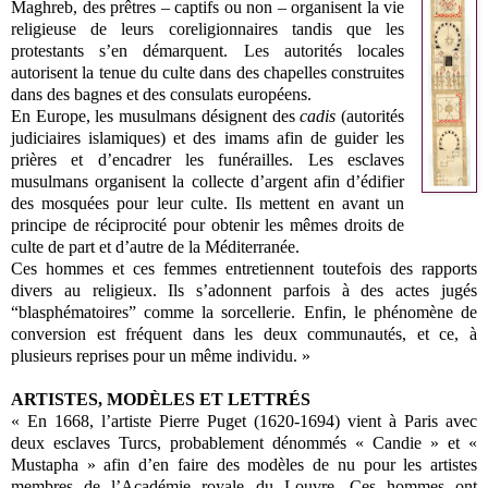
Maghreb, des prêtres – captifs ou non – organisent la vie
religieuse de leurs coreligionnaires tandis que les
protestants s’en démarquent. Les autorités locales
autorisent la tenue du culte dans des chapelles construites
dans des bagnes et des consulats européens.
En Europe, les musulmans désignent des
cadis
(autorités
judiciaires islamiques) et des imams afin de guider les
prières et d’encadrer les funérailles. Les esclaves
musulmans organisent la collecte d’argent afin d’édifier
des mosquées pour leur culte. Ils mettent en avant un
principe de réciprocité pour obtenir les mêmes droits de
culte de part et d’autre de la Méditerranée.
Ces hommes et ces femmes entretiennent toutefois des rapports
divers au religieux. Ils s’adonnent parfois à des actes jugés
“blasphématoires” comme la sorcellerie. Enfin, le phénomène de
conversion est fréquent dans les deux communautés, et ce, à
plusieurs reprises pour un même individu. »
ARTISTES, MODÈLES ET LETTRÉS
« En 1668, l’artiste Pierre Puget (1620-1694) vient à Paris avec
deux esclaves Turcs, probablement dénommés « Candie » et «
Mustapha » afin d’en faire des modèles de nu pour les artistes
membres de l’Académie royale du Louvre. Ces hommes ont