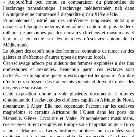
« Aujourd’hui peu connu en comparaison du phénomène de
l’esclavage transatlantique, l’esclavage méditerranéen naît dans
l’Antiquité et ne commence à disparaître qu’au XIXe siècle.
Principalement justifié par des différences religieuses plutôt que
raciales, à l’époque moderne, il entraîne la capture de plus de deux
millions de personnes par des corsaires chrétiens et musulmans et
leur mise en vente sur les marchés d’esclaves autour de la
Méditerranée.
La plupart des captifs sont des hommes, contraints de ramer sur des
galères et d’effectuer d’autres types de travaux forcés.
Cet esclavage affecte par ailleurs des femmes exploitées à des fins
domestiques et sexuelles. Beaucoup parmi ces esclaves sont
rachetés, ce qui signifie que leur esclavage est temporaire. Nombre
d’entre eux subissent des traitements violents et doivent trouver des
moyens de subsistance.
Cette exposition donne à voir plusieurs documents et œuvres
témoignant de l’esclavage des chrétiens captifs en Afrique du Nord,
notamment à Alger. Elle met cependant l’accent sur les esclaves
maghrébins et certains Africains de l’Ouest dans les ports de
Marseille, Gênes, Livourne et Malte. Principalement musulmans,
ces esclaves furent désignés en Europe sous l’appellation de « Turcs
» ou « Maures ». Leurs histoires oubliées ou occultées sont
restituées ici à travers un ensemble de manuscrits, d’archives et