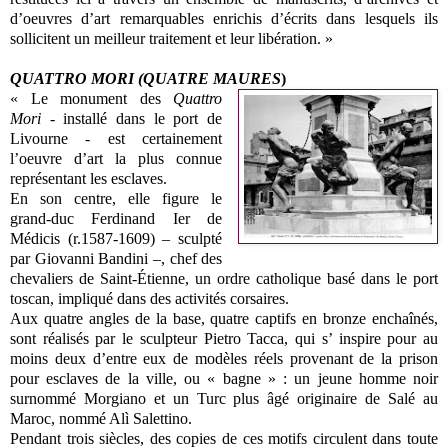
d’oeuvres d’art remarquables enrichis d’écrits dans lesquels ils
sollicitent un meilleur traitement et leur libération. »
QUATTRO MORI (QUATRE MAURES
)
« Le monument des
Quattro
Mori
- installé dans le port de
Livourne - est certainement
l’oeuvre d’art la plus connue
représentant les esclaves.
En son centre, elle figure le
grand-duc Ferdinand Ier de
Médicis (r.1587-1609) – sculpté
par Giovanni Bandini –, chef des
chevaliers de Saint-Étienne, un ordre catholique basé dans le port
toscan, impliqué dans des activités corsaires.
Aux quatre angles de la base, quatre captifs en bronze enchaînés,
sont réalisés par le sculpteur Pietro Tacca, qui s’ inspire pour au
moins deux d’entre eux de modèles réels provenant de la prison
pour esclaves de la ville, ou « bagne » : un jeune homme noir
surnommé Morgiano et un Turc plus âgé originaire de Salé au
Maroc, nommé Alì Salettino.
Pendant trois siècles, des copies de ces motifs circulent dans toute