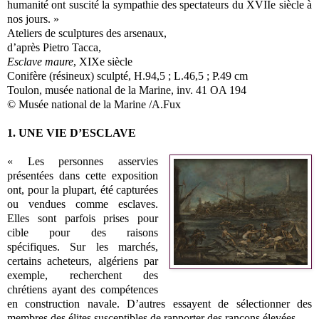
humanité ont suscité la sympathie des spectateurs du XVIIe siècle à
nos jours. »
Ateliers de sculptures des arsenaux,
d’après Pietro Tacca,
Esclave maure
, XIXe siècle
Conifère (résineux) sculpté, H.94,5 ; L.46,5 ; P.49 cm
Toulon, musée national de la Marine, inv. 41 OA 194
© Musée national de la Marine /A.Fux
1. UNE VIE D’ESCLAVE
« Les personnes asservies
présentées dans cette exposition
ont, pour la plupart, été capturées
ou vendues comme esclaves.
Elles sont parfois prises pour
cible pour des raisons
spécifiques. Sur les marchés,
certains acheteurs, algériens par
exemple, recherchent des
chrétiens ayant des compétences
en construction navale. D’autres essayent de sélectionner des
membres des élites susceptibles de rapporter des rançons élevées.