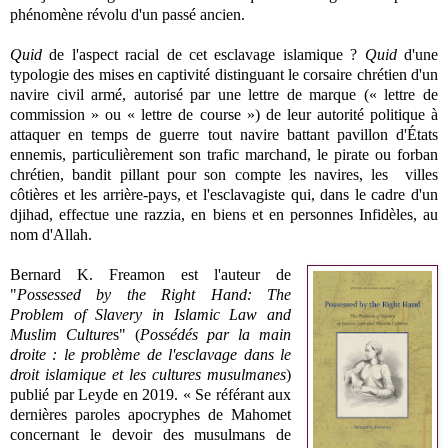
phénomène révolu d'un passé ancien.
Quid
de l'aspect racial de cet esclavage islamique ?
Quid
d'une
typologie des mises en captivité distinguant le corsaire chrétien d'un
navire civil armé, autorisé par une lettre de marque (« lettre de
commission » ou « lettre de course ») de leur autorité politique à
attaquer en temps de guerre tout navire battant pavillon d'États
ennemis, particulièrement son trafic marchand, le pirate ou forban
chrétien, bandit pillant pour son compte les navires, les villes
côtières et les arrière-pays, et l'esclavagiste qui, dans le cadre d'un
djihad, effectue une razzia, en biens et en personnes Infidèles, au
nom d'Allah.
Bernard K. Freamon est l'auteur de
"
Possessed by the Right Hand: The
Problem of Slavery in Islamic Law and
Muslim Culture
s" (
Possédés par la main
droite : le problème de l'esclavage dans le
droit islamique et les cultures musulmanes
)
publié par Leyde en 2019. «
Se référant aux
dernières paroles apocryphes de Mahomet
concernant le devoir des musulmans de