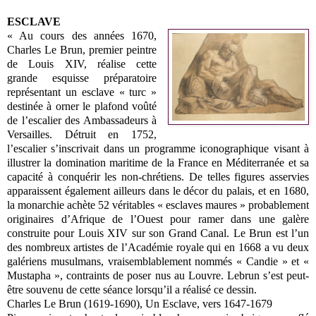
ESCLAVE
« Au cours des années 1670,
Charles Le Brun, premier peintre
de Louis XIV, réalise cette
grande esquisse préparatoire
représentant un esclave « turc »
destinée à orner le plafond voûté
de l’escalier des Ambassadeurs à
Versailles. Détruit en 1752,
l’escalier s’inscrivait dans un programme iconographique visant à
illustrer la domination maritime de la France en Méditerranée et sa
capacité à conquérir les non-chrétiens. De telles figures asservies
apparaissent également ailleurs dans le décor du palais, et en 1680,
la monarchie achète 52 véritables « esclaves maures » probablement
originaires d’Afrique de l’Ouest pour ramer dans une galère
construite pour Louis XIV sur son Grand Canal. Le Brun est l’un
des nombreux artistes de l’Académie royale qui en 1668 a vu deux
galériens musulmans, vraisemblablement nommés « Candie » et «
Mustapha », contraints de poser nus au Louvre. Lebrun s’est peut-
être souvenu de cette séance lorsqu’il a réalisé ce dessin.
Charles Le Brun (1619-1690), Un Esclave, vers 1647-1679