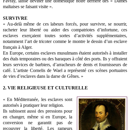
Favray, laisse deviner une domestique noire derrière des « Dames
maltaises se faisant visite ».
SURVIVRE
« Au-delà même de ces labeurs forcés, pour survivre, se nourrir,
racheter leur liberté ou aider des compatriotes d’infortune, ces
esclaves exerçaient toutes sortes d’activités supplémentaires,
notamment l’art de tricoter comme le montre le dessin d’un esclave
français à Alger.
En Europe, certains esclaves musulmans étaient autorisés à installer
des étals temporaires ou des baraques à côté des ports. Ils y offraient
leurs services de barbiers, d’arracheurs de dents et fournisseurs de
café. L’artiste Cornelis de Wael a représenté ces scènes portuaires
de vies d’esclaves dans la darse de Gênes. »
2. VIE RELIGIEUSE ET CULTURELLE
« En Méditerranée, les esclaves sont
autorisés à pratiquer leur religion.
Ils subissent aussi des pressions pour
en changer, même si en Europe, la
conversion ne garantit pas de
recouvrer la liberté. Les rameurs