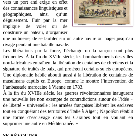
vers un port ami exige en effet
des connaissances linguistiques et
géographiques, ainsi qu’un
déguisement. Fuir par la mer
implique de voler ou de
construire un bateau, d’organiser
une mutinerie, de se faufiler sur un autre navire ou nager jusqu’au
rivage pendant une bataille navale.
Les libérations par la force, l’échange ou la rançon sont plus
fréquentes. À la fin du XVIIe siècle, les bombardements des villes
nord-africaines entraînent la libération de centaines de chrétiens et la
signature de traités de paix, qui protègent certains sujets européens.
Une diplomatie habile aboutit aussi à la libération de centaines de
musulmans captifs en Europe, comme le montre l’intervention de
l’ambassade marocaine à Vienne en 1783.
À la fin du XVIIIe siècle, les guerres révolutionnaires inaugurent
une nouvelle ère non exempte de contradictions autour de l’idée «
de liberté » universelle : les armées françaises libèrent les esclaves
tout en conquérant des territoires d’Italie à Alger ; Napoléon rétablit
une forme d’esclavage dans les Caraïbes tout en voulant en
supprimer une autre en Méditerranée. »
SE RÉVOLTER