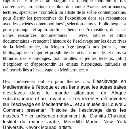
captifs en Europe et au Maghreb à l’époque moderne
»
, des
conférences, projections de films du monde Arabe, performances,
lectures, spectacles "co
nfiés à un artiste de la scène contemporaine,
pour élargir les perspectives de l’exposition dans ses résonances
avec les sociétés contemporaines"
, sélection dans sa bibliothèque, «
pour prolonger et approfondir le thème de l’exposition, de « ses
riches ressources documentaires - livres, articles et films
documentaires - retraçant l’histoire de l’esclavage sur les deux rives
de la Méditerranée, du Moyen Age jusqu’à nos jours », une
bibliographie en ligne et possibilité de prêts à domicile, et dans sa
librairie, des « ouvrages, pour adultes et jeunes lecteurs, [afin]
d’explorer et d’approfondir les enjeux historiques, culturels et
mémoriels liés à l’esclavage en Méditerranée. »
Des conférences ont eu pour thèmes :
« L’esclavage en
Méditerranée à l’époque et ses liens avec les autres traites
d’esclaves dans le monde atlantique, en Afrique
subsaharienne et au Levant
»,
« Les récentes découvertes
sur l’esclavage en Méditerranée », et au musée du Louvre «
Comment présenter l’histoire de l’esclavage dans les
musées ? » en présence notamment de Djamila Chakour,
Institut du monde arabe, Meredith Martin, New York
University, Kevork Mourad, artiste.