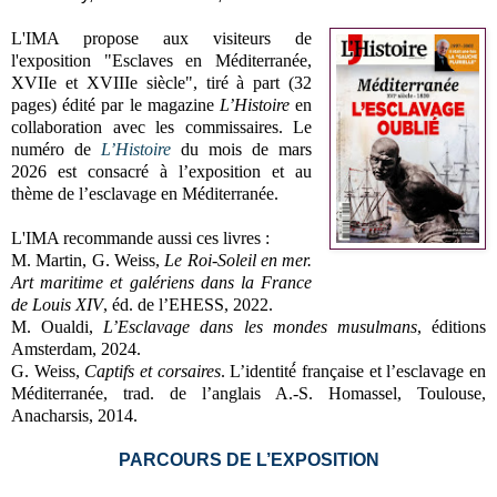
L'IMA propose aux visiteurs de
l'exposition "
Esclaves en Méditerranée,
XVIIe et XVIIIe siècle", t
iré à part (
32
pages)
édité par le magazine
L’Histoire
en
collaboration avec les commissaires.
Le
numéro de
L’Histoire
du mois de mars
2026 est consacré à l’exposition et au
thème de l’esclavage en Méditerranée.
L'IMA recommande aussi ces livres :
M. Martin, G. Weiss,
Le Roi-Soleil en mer.
Art maritime et galériens dans la France
de Louis XIV
, éd. de l’EHESS, 2022.
M. Oualdi,
L’Esclavage dans les mondes musulmans
, éditions
Amsterdam, 2024.
G. Weiss,
Captifs et corsaires
. L’identité́ française et l’esclavage en
Méditerranée, trad. de l’anglais
A.-S. Homassel, Toulouse,
Anacharsis, 2014.
PARCOURS DE L’EXPOSITION