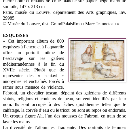
Pierre noire et rehauts de craie blanche sur papier beige marouflé
sur toile, 147 x 213 cm
Paris, musée du Louvre, département des Arts graphiques, inv.
29985
© Musée du Louvre, dist. GrandPalaisRmn / Marc Jeanneteau »
ESQUISSES
« Cet important album de 800
esquisses à l’encre et à l’aquarelle
offre un portrait intime de
l’esclavage sur les galères
méditerranéennes à la fin du
XVIIe siècle. Plutôt que de
représenter des « schiavi »
anonymes et enchaînés forcés à
ramer sous menace de violence.
Fabroni, un chevalier toscan, dépeint des galériens de différents
statuts, religions et couleurs de peau, souvent identifiés par leur
nom. Ils sont occupés à des tâches quotidiennes telles que le
calfatage, la corvée d’eau ou le tricot, ou sont au repos ou endormis.
Un croquis figure Ali, l’un des mousses de Fabroni, en train de se
laver les mains.
La diversité de l’album est frappante. Des portraits de femmes