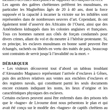
Les agents des galères chrétiennes préfèrent les musulmans, en
particulier les Maghrébins âgés de 20 à 40 ans, dont la force
supposée et la capacité à incarner la victoire sur les infidèles sont
représentées dans de nombreuses oeuvres d’art. Cependant, ils ont
également tenté d’asservir des Africains de l’Ouest, ainsi que des
Amérindiens kidnappés dans les colonies anglaises et françaises.
Tous ces hommes rament aux côtés de forçats condamnés pour
divers crimes, allant du vol et du meurtre à l’hérésie protestante. Si,
en principe, les esclaves musulmans en bonne santé peuvent être
échangés, rachetés ou libérés en vertu des traités de paix, beaucoup
sont contraints de servir jusqu’à l’invalidité ou la mort. »
DÉBARQUER
« Les visiteurs découvrent tout d’abord un tableau troublant
d’Alessandro Magnasco représentant l’arrivée d’esclaves à Gênes,
puis des archives relatives aux ventes aux enchères d’esclaves et
des registres navals, qui constituent parmi les seuls documents
encore existants indiquant les noms, les lieux d’origine et les
caractéristiques physiques des esclaves.
Certains esclaves peuvent aussi être enfermés dans des prisons tels
que le «bagne» de Livourne dont nous présentons le plan et qui
avait été conçu sur le modèle des «bagnes» de captifs chrétiens au