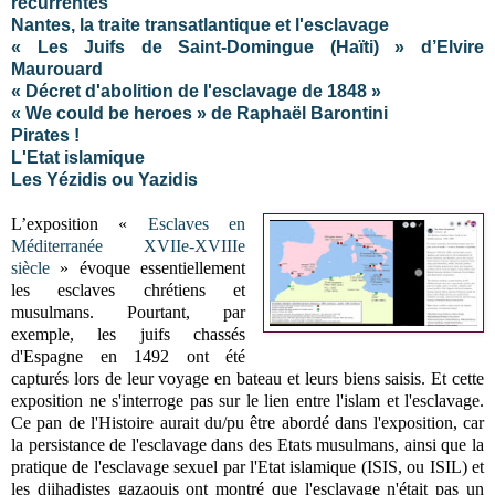
récurrentes
Nantes, la traite transatlantique et l'esclavage
« Les Juifs de Saint-Domingue (Haïti) » d’Elvire
Maurouard
« Décret d'abolition de l'esclavage de 1848 »
« We could be heroes » de Raphaël Barontini
Pirates !
L'Etat islamique
Les Yézidis ou Yazidis
L’exposition «
Esclaves en
Méditerranée XVIIe-XVIIIe
siècle
» évoque essentiellement
les esclaves chrétiens et
musulmans. Pourtant, par
exemple, les juifs chassés
d'Espagne en 1492 ont été
capturés lors de leur voyage en bateau et leurs biens saisis. Et cette
exposition ne s'interroge pas sur le lien entre l'islam et l'esclavage.
Ce pan de l'Histoire aurait du/pu être abordé dans l'exposition, car
la persistance de l'esclavage dans des Etats musulmans, ainsi que la
pratique de l'esclavage sexuel par l'Etat islamique (ISIS, ou ISIL) et
les djihadistes gazaouis ont montré que l'esclavage n'était pas un