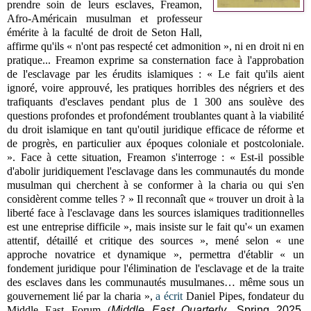
prendre soin de leurs esclaves, Freamon,
Afro-Américain musulman et professeur
émérite à la faculté de droit de Seton Hall,
affirme qu'ils « n'ont pas respecté cet admonition », ni en droit ni en
pratique...
Freamon exprime sa consternation face à l'approbation
de l'esclavage par les érudits islamiques : « Le fait qu'ils aient
ignoré, voire approuvé, les pratiques horribles des négriers et des
trafiquants d'esclaves pendant plus de 1 300 ans soulève des
questions profondes et profondément troublantes quant à la viabilité
du droit islamique en tant qu'outil juridique efficace de réforme et
de progrès, en particulier aux époques coloniale et postcoloniale.
». Face à cette situation, Freamon s'interroge : « Est-il possible
d'abolir juridiquement l'esclavage dans les communautés du monde
musulman qui cherchent à se conformer à la charia ou qui s'en
considèrent comme telles ? » Il reconnaît que « trouver un droit à la
liberté face à l'esclavage dans les sources islamiques traditionnelles
est une entreprise difficile », mais insiste sur le fait qu'« un examen
attentif, détaillé et critique des sources », mené selon « une
approche novatrice et dynamique », permettra d'établir « un
fondement juridique pour l'élimination de l'esclavage et de la traite
des esclaves dans les communautés musulmanes… même sous un
gouvernement lié par la charia »
,
a écrit
Daniel Pipes, fondateur du
Middle East Forum (
Middle East Quarterly
, Spring 2025,