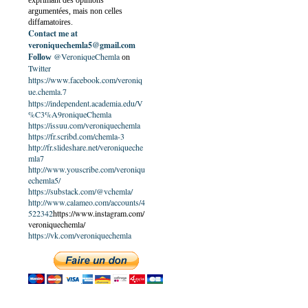
exprimant des opinions
argumentées, mais non celles
diffamatoires.
Contact me at
veroniquechemla5@gmail.com
@VeroniqueChemla
Follow
on
Twitter
https://www.facebook.com/veroniq
ue.chemla.7
https://independent.academia.edu/V
%C3%A9roniqueChemla
https://issuu.com/veroniquechemla
https://fr.scribd.com/chemla-3
http://fr.slideshare.net/veroniqueche
mla7
http://www.youscribe.com/veroniqu
echemla5/
https://substack.com/@vchemla/
http://www.calameo.com/accounts/4
522342
https://www.instagram.com/
veroniquechemla/
https://vk.com/veroniquechemla