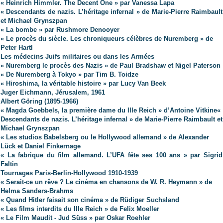
« Heinrich Himmler. The Decent One » par Vanessa Lapa
« Descendants de nazis. L’héritage infernal » de Marie-Pierre Raimbault
et Michael Grynszpan
« La bombe » par Rushmore Denooyer
« Le procès du siècle. Les chroniqueurs célèbres de Nuremberg » de
Peter Hartl
Les médecins Juifs militaires ou dans les Armées
« Nuremberg le procès des Nazis » de Paul Bradshaw et Nigel Paterson
« De Nuremberg à Tokyo » par Tim B. Toidze
« Hiroshima, la véritable histoire » par Lucy Van Beek
Juger Eichmann, Jérusalem, 1961
Albert Göring (1895-1966)
« Magda Goebbels, la première dame du IIIe Reich » d’Antoine Vitkine
«
Descendants de nazis. L’héritage infernal » de Marie-Pierre Raimbault et
Michael Grynszpan
« Les studios Babelsberg ou le Hollywood allemand » de Alexander
Lück et Daniel Finkernage
« La fabrique du film allemand. L’UFA fête ses 100 ans » par Sigrid
Faltin
Tournages Paris-Berlin-Hollywood 1910-1939
« Serait-ce un rêve ? Le cinéma en chansons de W. R. Heymann » de
Helma Sanders-Brahms
« Quand Hitler faisait son cinéma » de Rüdiger Suchsland
« Les films interdits du IIIe Reich » de Felix Moeller
« Le Film Maudit - Jud Süss » par Oskar Roehler