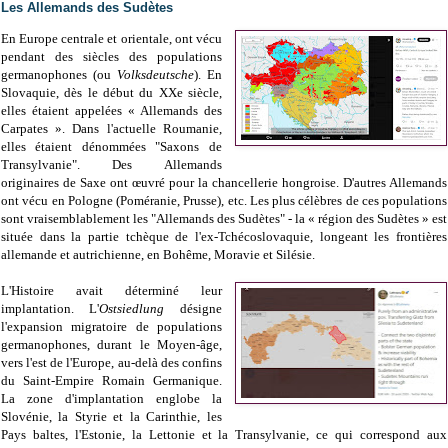
Les Allemands des Sudètes
En Europe centrale et orientale, ont vécu
pendant des siècles des populations
germanophones (ou
Volksdeutsche
). En
Slovaquie, dès le début du XXe siècle,
elles étaient appelées « Allemands des
Carpates ». Dans l'actuelle Roumanie,
elles étaient dénommées "Saxons de
Transylvanie". Des Allemands
originaires de Saxe ont œuvré pour la chancellerie hongroise. D'autres Allemands
ont vécu en Pologne (Poméranie, Prusse), etc.
Les plus célèbres de ces populations
sont vraisemblablement les "Allemands des Sudètes" - la « région des Sudètes » est
située dans la partie tchèque de l'ex-Tchécoslovaquie, longeant les frontières
allemande et autrichienne, en Bohême, Moravie et Silésie.
L'Histoire avait déterminé leur
implantation. L'
Ostsiedlung
désigne
l'expansion migratoire de populations
germanophones, durant le Moyen-âge,
vers l'est de l'Europe, au-delà des confins
du Saint-Empire Romain Germanique.
La zone d'implantation englobe la
Slovénie, la Styrie et la Carinthie, les
Pays baltes, l'Estonie, la Lettonie et la Transylvanie, ce qui correspond aux