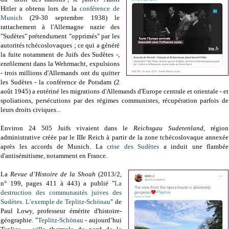
Hitler a obtenu lors de la
conférence de
Munich
(29-30 septembre 1938) le
rattachement à l'Allemagne nazie des
"Sudètes" prétendument "opprimés" par les
autorités tchécoslovaques
; ce qui a généré
la fuite notamment de Juifs des Sudètes -,
enrôlement dans la Wehrmacht, expulsions
- trois millions d'Allemands ont du quitter
les Sudètes - la conférence de Potsdam (2
août 1945) a entériné les migrations d'Allemands d'Europe centrale et orientale - et
spoliations, persécutions par des régimes communistes, récupération parfois de
leurs droits civiques...
Environ 24 505 Juifs vivaient dans le
Reichsgau Sudetenland
, région
administrative créée par le IIIe Reich à partir de la zone tchécoslovaque annexée
après les accords de Munich. La
crise des Sudètes
a induit une flambée
d'antisémitisme, notamment en France.
La
Revue d’Histoire de la Shoah
(2013/2,
n° 199, pages 411 à 443) a publié "
La
destruction des communautés juives des
Sudètes. L’exemple de Teplitz-Schönau
" de
Paul Lowy, professeur émérite d'histoire-
géographie. "
Teplitz-Schönau
- aujourd’hui