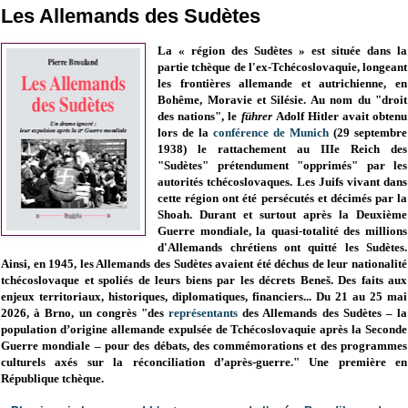
Les Allemands des Sudètes
La « région des Sudètes » est située dans la
partie tchèque de l'ex-Tchécoslovaquie, longeant
les frontières allemande et autrichienne, en
Bohême, Moravie et Silésie. Au nom du "droit
des nations", le
führer
Adolf Hitler avait obtenu
lors de la
conférence de Munich
(29 septembre
1938) le rattachement au IIIe Reich des
"Sudètes" prétendument "opprimés" par les
autorités tchécoslovaques. Les Juifs vivant dans
cette région ont été persécutés et décimés par la
Shoah. Durant et surtout après la Deuxième
Guerre mondiale, la quasi-totalité des millions
d'Allemands chrétiens ont quitté les Sudètes.
Ainsi, e
n 1945, les Allemands des Sudètes avaient été déchus de leur nationalité
tchécoslovaque et spoliés de leurs biens par les décrets Beneš. Des
faits aux
enjeux territoriaux, historiques, diplomatiques, financiers...
Du 21 au 25 mai
2026, à Brno, un congrès "des
représentants
des Allemands des Sudètes – la
population d’origine allemande expulsée de Tchécoslovaquie après la Seconde
Guerre mondiale – pour des débats, des commémorations et des programmes
culturels axés sur la réconciliation d’après-guerre." Une première en
République tchèque.