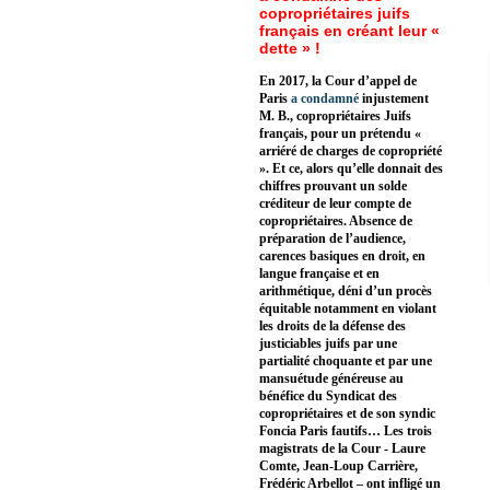
copropriétaires juifs
français en créant leur «
dette » !
En 2017, la Cour d’appel de
Paris
a condamné
injustement
M. B., copropriétaires Juifs
français, pour un prétendu «
arriéré de charges de copropriété
». Et ce, alors qu’elle donnait des
chiffres prouvant un solde
créditeur de leur compte de
copropriétaires. Absence de
préparation de l’audience,
carences basiques en droit, en
langue française et en
arithmétique, déni d’un procès
équitable notamment en violant
les droits de la défense des
justiciables juifs par une
partialité choquante et par une
mansuétude généreuse au
bénéfice du Syndicat des
copropriétaires et de son syndic
Foncia Paris fautifs… Les trois
magistrats de la Cour - Laure
Comte, Jean-Loup Carrière,
Frédéric Arbellot – ont infligé un