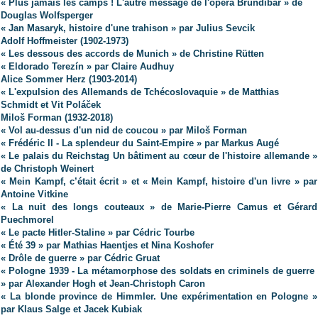
« Plus jamais les camps ! L'autre message de l'opéra Brundibar » de
Douglas Wolfsperger
« Jan Masaryk, histoire d'une trahison » par Julius Sevcik
Adolf Hoffmeister (1902-1973)
« Les dessous des accords de Munich » de Christine Rütten
« Eldorado Terezín » par Claire Audhuy
Alice Sommer Herz (1903-2014)
« L'expulsion des Allemands de Tchécoslovaquie » de Matthias
Schmidt et Vit Poláček
Miloš Forman (1932-2018)
« Vol au-dessus d'un nid de coucou » par Miloš Forman
« Frédéric II - La splendeur du Saint-Empire » par Markus Augé
« Le palais du Reichstag Un bâtiment au cœur de l'histoire allemande »
de Christoph Weinert
« Mein Kampf, c’était écrit » et « Mein Kampf, histoire d'un livre » par
Antoine Vitkine
« La nuit des longs couteaux » de Marie-Pierre Camus et Gérard
Puechmorel
« Le pacte Hitler-Staline » par Cédric Tourbe
« Été 39 » par Mathias Haentjes et Nina Koshofer
« Drôle de guerre » par Cédric Gruat
« Pologne 1939 - La métamorphose des soldats en criminels de guerre
» par Alexander Hogh et Jean-Christoph Caron
« La blonde province de Himmler. Une expérimentation en Pologne »
par Klaus Salge et Jacek Kubiak