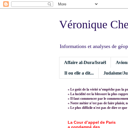
Véronique Ch
Informations et analyses de géopoli
Affaire al-Dura/Israël
Avion
Il ou elle a dit...
Judaïsme/Jui
« Le goût de la vérité n’empêche pas la p
« La lucidité est la blessure la plus rapp
« Il faut commencer par le commencement,
« Notre métier n’est pas de faire plaisir, 
« Le plus difficile n'est pas de dire ce que
La Cour d’appel de Paris
a condamné des