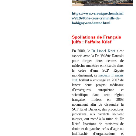
https://www.veroniquechemla.inf
o/2026/03/la-cour-criminelle-de-
bobigny-condamne.html
Spoliations de Français
juifs : l’affaire Krief
En 2000, le
Dr Lionel Krief
s’est
associé avec la Dr Valérie Daneski
pour diriger deux centres de
médecine nucléaire en Picardie dans
le cadre d’une SCP.
Réputé
mondialement, ce
médecin Français
Juif
brillant a envisagé en 2007 de
lancer deux projets médicaux
d’envergures européenne et
scientifique dans cette région
française.
Initiées en 2008
notamment afin de dissoudre la
SCP Krief Daneski, des procédures
judiciaires, aux verdicts souvent
iniques, ont mené à la ruine du Dr
Krief.
Inactions de ministres de
droite et de gauche, refus d’agir ou
inefficacité d’organisations et