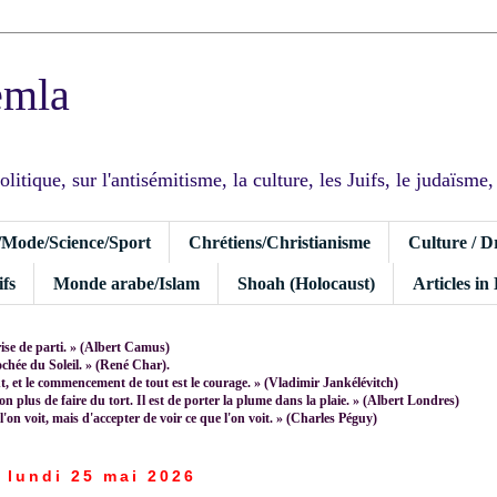
emla
tique, sur l'antisémitisme, la culture, les Juifs, le judaïsme, I
/Mode/Science/Sport
Chrétiens/Christianisme
Culture / D
fs
Monde arabe/Islam
Shoah (Holocaust)
Articles in
rise de parti. » (Albert Camus)
rochée du Soleil. » (René Char).
 et le commencement de tout est le courage. » (Vladimir Jankélévitch)
non plus de faire du tort. Il est de porter la plume dans la plaie. » (Albert Londres)
 l'on voit, mais d'accepter de voir ce que l'on voit. » (Charles Péguy)
lundi 25 mai 2026