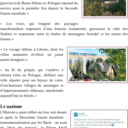
(province) de Basse-Silésie en Pologne reprend du
service pour la première fois depuis la Seconde
Guerre mondiale ».
« Les voies, qui longent des paysages
transfrontaliers empreints d’une histoire tourmentée, gravissent la crête des
Sudètes et serpentent entre la chaîne de montagnes Jizerské et les monts des
Géants ».
« Le voyage débute à Liberec, dont les
villas surannées révèlent un passé
austro-hongrois ».
« Au fil du périple, qui s’achève à
Jelenia Góra en Pologne, défilent une
ville réputée pour ses bijoux de verre,
d’enchanteurs villages de montagne et
d’impressionnants châteaux, transformés
aujourd’hui en hôtels. »
Le nazisme
L'Histoire a aussi influé sur leur sort durant
et après la Deuxième Guerre mondiale :
instrumentalisation par les Nazis - a
u nom
du "droit des nations", le
führer
Adolf