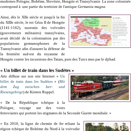
modernes Pologne, Bohême, Slovénie, Hongrie et Transylvanie. La zone colonisée
correspond à une partie du territoire de l'antique
Germania magna
.
Ainsi, dès le XIIe siècle et jusqu'à la fin
du XIIIe siècle, le roi Géza II de Hongrie
(1141-1162), suzerain des voïvodes
(gouverneurs militaires) transylvains,
avait décidé de la colonisation par des
populations germanophones de la
Transylvanie afin d'assurer la défense de
la frontière sud-est du royaume de
Hongrie contre les incursions des Tatars, puis des Turcs mus par le djihad.
« Un billet de train dans les Sudètes »
Arte diffuse sur son site Internet «
Un
billet de train dans les Sudètes
» (
Mit
dem Zug zwischen Iser- und
Riesengebirge
) de Kirsten Ruppel.
« De la République tchèque à la
Pologne, voyage sur des voies
ferroviaires qui portent les stigmates de la Seconde Guerre mondiale. »
« En 2010, la ligne de chemin de fer reliant la
région tchèque de Bohème du Nord à la voïvodie