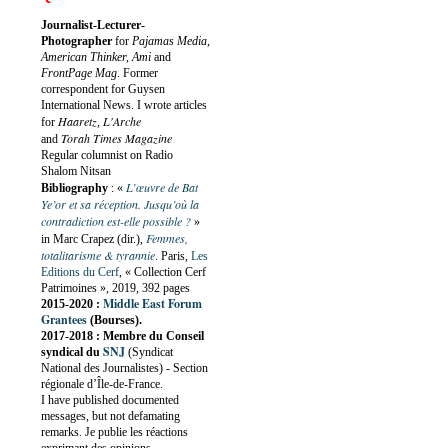
Journalist-Lecturer-
Photographer
for
Pajamas Media,
American Thinker, Ami
and
FrontPage Mag
. Former
correspondent for Guysen
International News. I wrote articles
Haaretz
L'Arche
for
,
Torah Times Magazine
and
Regular columnist on Radio
Shalom Nitsan
L’œuvre de Bat
Bibliography
:
«
Ye’or et sa réception. Jusqu’où la
contradiction est-elle possible ?
»
Femmes,
in Marc Crapez (dir.),
totalitarisme & tyrannie
. Paris,
Les
Editions du Cerf
, « Collection Cerf
Patrimoines », 2019, 392 pages
Middle East Forum
2015-2020 :
Grantees
(Bourses).
2017-2018 : Membre du Conseil
SNJ
syndical du
(Syndicat
National des Journalistes) - Section
régionale d’Île-de-France.
I have published documented
messages, but not defamating
remarks. Je publie les réactions