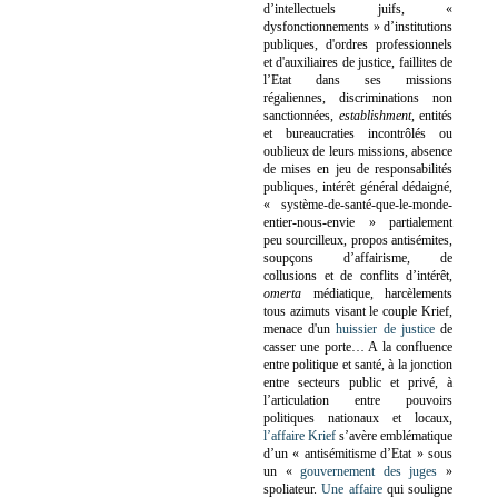
d’intellectuels juifs, «
dysfonctionnements » d’institutions
publiques, d'ordres professionnels
et d'auxiliaires de justice, faillites de
l’Etat dans ses missions
régaliennes, discriminations non
sanctionnées,
establishment
, entités
et bureaucraties incontrôlés ou
oublieux de leurs missions, absence
de mises en jeu de responsabilités
publiques, intérêt général dédaigné,
« système-de-santé-que-le-monde-
entier-nous-envie » partialement
peu sourcilleux, propos antisémites,
soupçons d’affairisme, de
collusions et de conflits d’intérêt,
omerta
médiatique, harcèlements
tous azimuts visant le couple Krief,
menace d'un
huissier de justice
de
casser une porte…
A la confluence
entre politique et santé, à la jonction
entre secteurs public et privé, à
l’articulation entre pouvoirs
politiques nationaux et locaux,
l’affaire Krief
s’avère emblématique
d’un « antisémitisme d’Etat » sous
un «
gouvernement des juges
»
spoliateur.
Une affaire
qui souligne