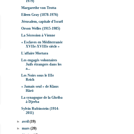
1979)
Margarethe von Trotta
Eileen Gray (1878-1976)
Jérusalem, capitale d'Israël
Orson Welles (1915-1985)
La Sécession à Vienne
« Esclaves en Méditerranée
XVIIe-XVIIIe siècle »
L'affaire Mortara
Les engagés volontaires
Juifs étrangers dans les
a...
Les Noirs sous le IIIe
Reich
« Jamais seul » de Klaus
Härö
La synagogue de la Ghriba
à Djerba
Sylvin Rubinstein (1914-
2011)
►
avril
(19)
►
mars
(20)