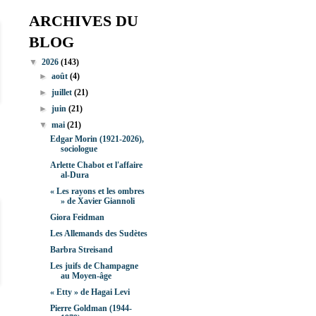
ARCHIVES DU
BLOG
▼
2026
(143)
►
août
(4)
►
juillet
(21)
►
juin
(21)
▼
mai
(21)
Edgar Morin (1921-2026),
sociologue
Arlette Chabot et l'affaire
al-Dura
« Les rayons et les ombres
» de Xavier Giannoli
Giora Feidman
Les Allemands des Sudètes
Barbra Streisand
Les juifs de Champagne
au Moyen-âge
« Etty » de Hagai Levi
Pierre Goldman (1944-