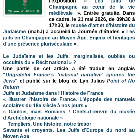
l’exposition «
Les juifs de
Champagne au cœur de la vie
médiévale
». Entrée gratuite
.
Dans
ce cadre, le 21 mai 2026, de 09h30 à
17h30, le
musée d'art et d'histoire du
Judaïsme
(mahJ) a accueilli la Journée d'études «
Les
juifs en Champagne au Moyen Âge. Enjeux et héritages
d’une présence pluriséculaire
».
Le Judaïsme et les Juifs, marginalisés, oubliés ou
occultés du « Récit national » ?
Une partie de cet article a été traduit en anglais
"
Ungrateful France’s ‘national narrative’ ignores the
Jews
"
et publié sur le blog de Lyn Julius
Point of No
Return
Juifs et Judaïsme dans l'Histoire de France
« Illustrer l'histoire de France. L'épopée des manuels
scolaires du 18e siècle à nos jours »
« Gaulois, mais Romains ! Chefs-d’œuvre du musée
d’Archéologie nationale »
Templiers. Une histoire, notre trésor
Savants et croyants. Les Juifs d'Europe du nord au
Moyen Age