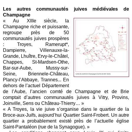
Les autres communautés juives médiévales de
Champagne
« Au XIIIe siècle, la
Champagne riche et puissante,
regroupe près de 50
communautés juives prospères
: Troyes, Ramerupt*,
Dampierre, Villenauxe-la-
Grande, Lhuître, Ervy-le-Châtel,
Chappes, St-Mardsen-Othe,
Bar-sur-Aube, Mussy-sur-
Seine, Briennele-Château,
Plancy-l’Abbaye, Trannes... En
dehors de l’actuel Département
de l’Aube, l’ancien comté de Champagne et de Brie
comptait d’autres communautés juives à Vitry, Provins,
Joinville, Sens ou Château-Thierry… »
« A Troyes, la vie juive s’organise dans le quartier de la
Broce-aux-Juifs, aujourd’hui Quartier Saint-Frobert. Un autre
quartier a probablement existé près de l’actuelle église
Saint-Pantaléon (rue de la Synagogue). »