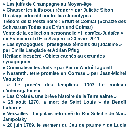
« Les juifs de Champagne au Moyen-âge
« Chasser les juifs pour régner » par Juliette Sibon
Un stage éducatif contre les stéréotypes
Trésors de la Peste noire : Erfurt et Colmar (Schätze des
Schwarzen Todes aus Erfurt und Colmar)
Vente de la collection personnelle « Hébraïca-Judaïca »
de Francine et d’Elie Szapiro le 23 mars 2011
« Les synagogues : prestigieux témoins du judaïsme »
par Emilie Langlade et Adrian Pflug
Héritage inespéré - Objets cachés au cœur des
synagogues
« Criminaliser les Juifs » par Pierre-André Taguieff
« Nazareth, terre promise en Corrèze » par Jean-Michel
Vaguelsy
« Le procès des templiers. 1307 Le rouleau
d'interrogatoire »
« Les Croisés, une brève histoire de la Terre sainte »
« 25 août 1270, la mort de Saint Louis » de Benoît
Laborde
« Versailles - Le palais retrouvé du Roi-Soleil » de Marc
Jampolsky
« 20 juin 1789, le serment du Jeu de paume » de Lucie