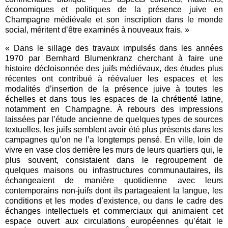
économiques et politiques de la présence juive en
Champagne médiévale et son inscription dans le monde
social, méritent d
’
être examinés à nouveaux frais. »
« Dans le sillage des travaux impulsés dans les années
1970 par Bernhard Blumenkranz cherchant à faire une
histoire décloisonnée des juifs médiévaux, des études plus
récentes ont contribué à réévaluer les espaces et les
modalités d
’
insertion de la présence juive à toutes les
échelles et dans tous les espaces de la chrétienté latine,
notamment en Champagne. À rebours des impressions
laissées par l
’
étude ancienne de quelques types de sources
textuelles, les juifs semblent avoir été plus présents dans les
campagnes qu
’
on ne l
’
a longtemps pensé. En ville, loin de
vivre en vase clos derrière les murs de leurs quartiers qui, le
plus souvent, consistaient dans le regroupement de
quelques maisons ou infrastructures communautaires, ils
échangeaient de manière quotidienne avec leurs
contemporains non-juifs dont ils partageaient la langue, les
conditions et les modes d
’
existence, ou dans le cadre des
échanges intellectuels et commerciaux qui animaient cet
espace ouvert aux circulations européennes qu
’
était le