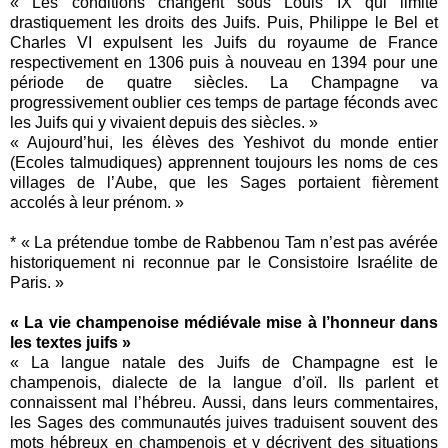
« Les conditions changent sous Louis IX qui limite
drastiquement les droits des Juifs. Puis, Philippe le Bel et
Charles VI expulsent les Juifs du royaume de France
respectivement en 1306 puis à nouveau en 1394 pour une
période de quatre siècles. La Champagne va
progressivement oublier ces temps de partage féconds avec
les Juifs qui y vivaient depuis des siècles. »
« Aujourd’hui, les élèves des Yeshivot du monde entier
(Ecoles talmudiques) apprennent toujours les noms de ces
villages de l’Aube, que les Sages portaient fièrement
accolés à leur prénom. »
* « La prétendue tombe de Rabbenou Tam n’est pas avérée
historiquement ni reconnue par le Consistoire Israélite de
Paris. »
« La vie champenoise médiévale mise à l’honneur dans
les textes juifs »
« La langue natale des Juifs de Champagne est le
champenois, dialecte de la langue d’oïl. Ils parlent et
connaissent mal l’hébreu. Aussi, dans leurs commentaires,
les Sages des communautés juives traduisent souvent des
mots hébreux en champenois et y décrivent des situations