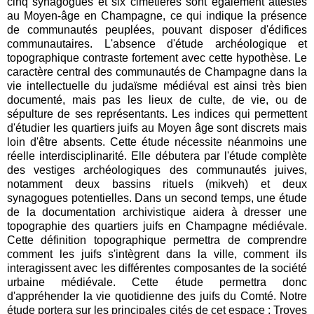
cinq synagogues et six cimetières sont également attestés
au Moyen-âge en Champagne, ce qui indique la présence
de communautés peuplées, pouvant disposer d'édifices
communautaires. L'absence d'étude archéologique et
topographique contraste fortement avec cette hypothèse. Le
caractère central des communautés de Champagne dans la
vie intellectuelle du judaïsme médiéval est ainsi très bien
documenté, mais pas les lieux de culte, de vie, ou de
sépulture de ses représentants. Les indices qui permettent
d'étudier les quartiers juifs au Moyen âge sont discrets mais
loin d'être absents. Cette étude nécessite néanmoins une
réelle interdisciplinarité. Elle débutera par l'étude complète
des vestiges archéologiques des communautés juives,
notamment deux bassins rituels (mikveh) et deux
synagogues potentielles. Dans un second temps, une étude
de la documentation archivistique aidera à dresser une
topographie des quartiers juifs en Champagne médiévale.
Cette définition topographique permettra de comprendre
comment les juifs s'intègrent dans la ville, comment ils
interagissent avec les différentes composantes de la société
urbaine médiévale. Cette étude permettra donc
d'appréhender la vie quotidienne des juifs du Comté. Notre
étude portera sur les principales cités de cet espace : Troyes