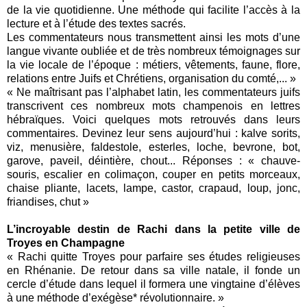
de la vie quotidienne. Une méthode qui facilite l’accès à la
lecture et à l’étude des textes sacrés.
Les commentateurs nous transmettent ainsi les mots d’une
langue vivante oubliée et de très nombreux témoignages sur
la vie locale de l’époque : métiers, vêtements, faune, flore,
relations entre Juifs et Chrétiens, organisation du comté,... »
« Ne maîtrisant pas l’alphabet latin, les commentateurs juifs
transcrivent ces nombreux mots champenois en lettres
hébraïques. Voici quelques mots retrouvés dans leurs
commentaires. Devinez leur sens aujourd’hui : kalve sorits,
viz, menusière, faldestole, esterles, loche, bevrone, bot,
garove, paveil, déintière, chout... Réponses : « chauve-
souris, escalier en colimaçon, couper en petits morceaux,
chaise pliante, lacets, lampe, castor, crapaud, loup, jonc,
friandises, chut »
L’incroyable destin de Rachi dans la petite ville de
Troyes en Champagne
« Rachi quitte Troyes pour parfaire ses études religieuses
en Rhénanie. De retour dans sa ville natale, il fonde un
cercle d’étude dans lequel il formera une vingtaine d’élèves
à une méthode d’exégèse* révolutionnaire. »