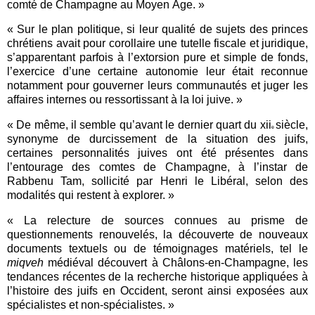
comté de Champagne au Moyen Âge. »
« Sur le plan politique, si leur qualité de sujets des princes
chrétiens avait pour corollaire une tutelle fiscale et juridique,
s
’
apparentant parfois à l
’
extorsion pure et simple de fonds,
l
’
exercice d
’
une certaine autonomie leur était reconnue
notamment pour gouverner leurs communautés et juger les
affaires internes ou ressortissant à la loi juive. »
« De même, il semble qu
’
avant le dernier quart du xii
siècle,
e
synonyme de durcissement de la situation des juifs,
certaines personnalités juives ont été présentes dans
l
’
entourage des comtes de Champagne, à l
’
instar de
Rabbenu Tam, sollicité par Henri le Libéral, selon des
modalités qui restent à explorer. »
« La relecture de sources connues au prisme de
questionnements renouvelés, la découverte de nouveaux
documents textuels ou de témoignages matériels, tel le
miqveh
médiéval découvert à Châlons-en-Champagne, les
tendances récentes de la recherche historique appliquées à
l
’
histoire des juifs en Occident, seront ainsi exposées aux
spécialistes et non-spécialistes. »