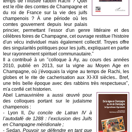
temps de l'illustre rabbin Rachi ? Quel
est le rôle des comtes de Champagne et
du roi de France sur la vie des juifs
champenois ? À une période où les
comtes gouvernent depuis leur palais
princier, permettant l'essor d'un genre littéraire et des
célèbres foires de Champagne, cet ouvrage restitue l'histoire
d'un vécu individuel mais également collectif. Troyes offre
des singularités politiques pour les juifs, expliquant en partie
leur rayonnement spirituel communautaire."
Il a contribué à un "colloque à Ay, au cours des années
2010, publié en 2013, sur la vigne au Moyen Age en
Champagne, où j'évoquais la vigne au temps de Rachi, les
globes et le rite de cacherisation aux XI-XII siècles.. Bref,
une très belle époque avec des rabbins très respectueux",
m'a confié cet historien.
Abel Lamauvinière a aussi œuvré pour
des colloques portant sur le judaïsme
champenois :
- Lyon II,
Du concile de Latran IV à
l’autodafé de 1288 : l’exclusion des Juifs
en Champagne méridionale ;
- Sedan,
Pouvoir se défendre en tant que