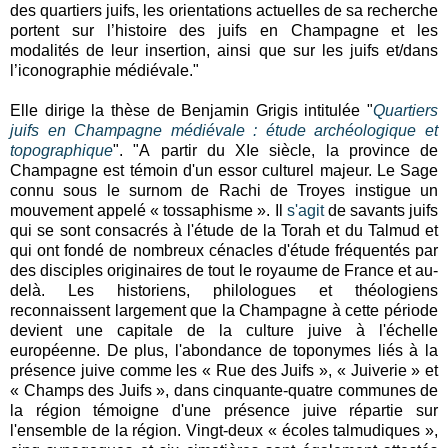
des quartiers juifs, les orientations actuelles de sa recherche
portent sur l’histoire des juifs en Champagne et les
modalités de leur insertion, ainsi que sur les juifs et/dans
l’iconographie médiévale."
Elle dirige la thèse de Benjamin Grigis intitulée "
Quartiers
juifs en Champagne médiévale : étude archéologique et
topographique
". "A partir du XIe siècle, la province de
Champagne est témoin d'un essor culturel majeur. Le Sage
connu sous le surnom de Rachi de Troyes instigue un
mouvement appelé « tossaphisme ». Il
s'agit
de savants juifs
qui se sont consacrés à l'étude de la Torah et du Talmud et
qui ont fondé de nombreux cénacles d'étude fréquentés par
des disciples originaires de tout le royaume de France et au-
delà. Les historiens, philologues et théologiens
reconnaissent largement que la Champagne à cette période
devient une capitale de la culture juive à l'échelle
européenne. De plus, l'abondance de toponymes liés à la
présence juive comme les « Rue des Juifs », « Juiverie » et
« Champs des Juifs », dans cinquante-quatre communes de
la région témoigne d'une présence juive répartie sur
l'ensemble de la région. Vingt-deux « écoles talmudiques »,