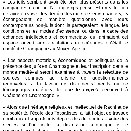
« Les juifs semblent avoir été bien plus présents dans les
campagnes qu’on ne l’a longtemps pensé. Et en ville, loin
de vivre en vase-clos derrière les murs de leurs quartiers, ils
échangeaient de manière quotidienne avec leurs
contemporains non-juifs dont ils partageaient la langue, les
conditions et les modes d’existence, ou dans le cadre des
échanges intellectuels et commerciaux qui animaient cet
espace ouvert aux circulations européennes qu’était le
comté de Champagne au Moyen Âge. »
« Les aspects matériels, économiques et politiques de la
présence des juifs en Champagne et leur inscription dans le
monde médiéval seront examinés à travers la relecture de
sources connues au prisme de questionnements
renouvelés, à la faveur de documents inédits ou de
témoignages matériels, tel que le
miqveh
découvert à
Châlons-en-Champagne. »
« Alors que l
’
héritage religieux et intellectuel de Rachi et de
sa postérité, l
’
école des Tossafistes, a fait l
’
objet de travaux
nombreux et approfondis depuis des décennies
–
voire des
siècles si l
’
on inclut la discussion talmudique et le
commentaire biblique
–
les aspects concrets, matériels,