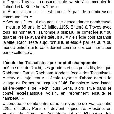
« Depuis Troyes, il consacre toute sa vie à commenter le
Talmud et la Bible hébraïque. »
« Érudit accompli, il est consulté par de nombreuses
communautés. »
« Ses trois filles lui assurent une descendance nombreuse.
Il meurt à 65 ans, le 13 juillet 1105. Enterré à Troyes avec
tous les honneurs, sa tombe a disparu, le cimetière juif du
quartier Preize ayant été détruit au XVIe siècle pour agrandir
la ville. Rachi reste aujourd’hui lu et étudié par les Juifs du
monde entier qui le considèrent comme le « commentateur
par excellence ».
L’école des Tossafistes, pur produit champenois
« A la suite de Rachi, ses gendres et ses petits-fils, tels que
Rabbenou Tam et Rachbam, fondent l’école des Tossafistes,
« ceux qui rajoutent ». L’école rayonne d’abord depuis le
village de Ramerupt jusqu’en 1146. Dampierre avec Isaac,
arrière-petit-fils de Rachi, puis Sens, alors situé dans le
comté ecclésiastique voisin, en reprennent ensuite le
flambeau. »
« Lorsque le comté entre dans le royaume de France entre
1285 et 1305, Paris en devient l’épicentre. Présents en
France du Nord, en Angleterre et en Rhénanie, les