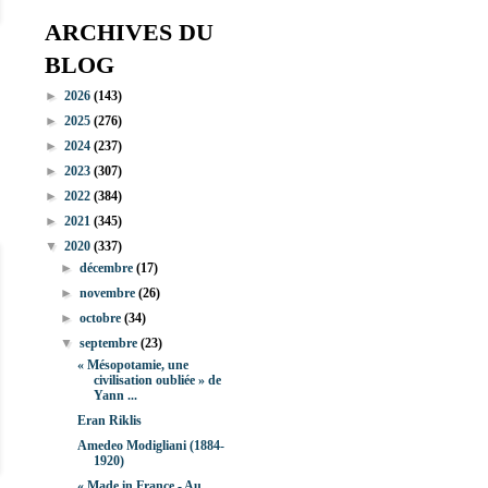
ARCHIVES DU
BLOG
►
2026
(143)
►
2025
(276)
►
2024
(237)
►
2023
(307)
►
2022
(384)
►
2021
(345)
▼
2020
(337)
►
décembre
(17)
►
novembre
(26)
►
octobre
(34)
▼
septembre
(23)
« Mésopotamie, une
civilisation oubliée » de
Yann ...
Eran Riklis
Amedeo Modigliani (1884-
1920)
« Made in France - Au