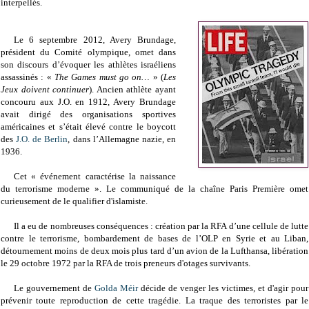
interpellés.
Le 6 septembre 2012, Avery Brundage,
président du Comité olympique, omet dans
son discours d’évoquer les athlètes israéliens
assassinés : «
The Games must go on…
» (
Les
Jeux doivent continuer
). Ancien athlète ayant
concouru aux J.O. en 1912, Avery Brundage
avait dirigé des organisations sportives
américaines et s’était élevé contre le boycott
des
J.O. de Berlin
, dans l’Allemagne nazie, en
1936.
Cet « événement caractérise la naissance
du terrorisme moderne ». Le communiqué de la chaîne Paris Première omet
curieusement de le qualifier d'islamiste.
Il a eu de nombreuses conséquences : création par la RFA d’une cellule de lutte
contre le terrorisme, bombardement de bases de l’OLP en Syrie et au Liban,
détournement moins de deux mois plus tard d’un avion de la Lufthansa, libération
le 29 octobre 1972 par la RFA de trois preneurs d'otages survivants.
Le gouvernement de
Golda Méir
décide de venger les victimes, et d'agir pour
prévenir toute reproduction de cette tragédie.
La traque des terroristes par le