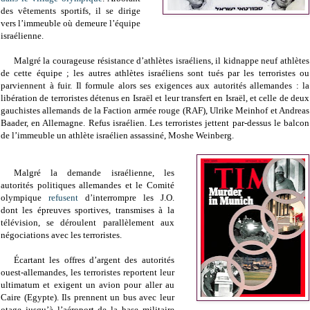
des vêtements sportifs
, il se dirige
vers l’immeuble où demeure l’équipe
israélienne.
Malgré la courageuse résistance d’athlètes israéliens, il kidnappe neuf athlètes
de cette équipe ; les autres athlètes israéliens sont tués par les terroristes ou
parviennent à fuir. Il formule alors ses exigences aux autorités allemandes : la
libération de terroristes détenus en Israël et leur transfert en Israël, et celle de deux
gauchistes allemands de la Faction armée rouge (RAF), Ulrike Meinhof et Andreas
Baader, en Allemagne. Refus israélien. Les terroristes jettent par-dessus le balcon
de l’immeuble un athlète israélien assassiné, Moshe Weinberg.
Malgré la demande israélienne, les
autorités politiques allemandes et le Comité
olympique
refusent
d’interrompre les J.O.
dont les épreuves sportives, transmises à la
télévision, se déroulent parallèlement aux
négociations avec les terroristes.
Écartant les offres d’argent des autorités
ouest-allemandes, les terroristes reportent leur
ultimatum et exigent un avion pour aller au
Caire (Egypte). Ils prennent un bus avec leur
otage jusqu’à l’aéroport de la base militaire