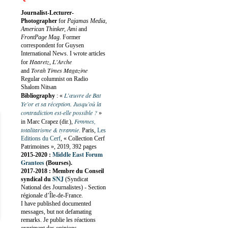
Journalist-Lecturer-
Photographer
for
Pajamas Media,
American Thinker, Ami
and
FrontPage Mag
. Former
correspondent for Guysen
International News. I wrote articles
Haaretz
L'Arche
for
,
Torah Times Magazine
and
Regular columnist on Radio
Shalom Nitsan
L’œuvre de Bat
Bibliography
:
«
Ye’or et sa réception. Jusqu’où la
contradiction est-elle possible ?
»
Femmes,
in Marc Crapez (dir.),
totalitarisme & tyrannie
. Paris,
Les
Editions du Cerf
, « Collection Cerf
Patrimoines », 2019, 392 pages
Middle East Forum
2015-2020 :
Grantees
(Bourses).
2017-2018 : Membre du Conseil
SNJ
syndical du
(Syndicat
National des Journalistes) - Section
régionale d’Île-de-France.
I have published documented
messages, but not defamating
remarks. Je publie les réactions