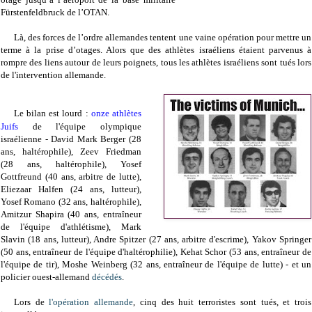
Fürstenfeldbruck
de l’OTAN.
Là, des forces de l’ordre allemandes tentent une vaine opération pour mettre un
terme à la prise d’otages. Alors que des athlètes israéliens étaient parvenus à
rompre des liens autour de leurs poignets, tous les athlètes israéliens sont tués lors
de l'intervention allemande.
Le bilan est lourd :
onze athlètes
Juifs
de l'équipe olympique
israélienne
- David Mark Berger (28
ans, haltérophile), Zeev Friedman
(28 ans, haltérophile), Yosef
Gottfreund (40 ans, arbitre de lutte),
Eliezaar Halfen (24 ans, lutteur),
Yosef Romano (32 ans, haltérophile),
Amitzur Shapira (40 ans, entraîneur
de l'équipe d'athlétisme), Mark
Slavin (18 ans, lutteur), Andre Spitzer (27 ans, arbitre d'escrime), Yakov Springer
(50 ans, entraîneur de l'équipe d'haltérophilie), Kehat Schor (53 ans, entraîneur de
l'équipe de tir), Moshe Weinberg (32 ans, entraîneur de l'équipe de lutte) -
et un
policier ouest-allemand
décédés
.
Lors de
l'opération allemande
, cinq des huit terroristes sont tués, et trois