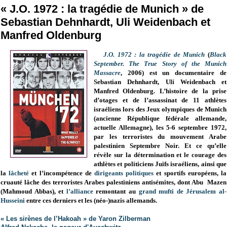
« J.O. 1972 : la tragédie de Munich » de
Sebastian Dehnhardt, Uli Weidenbach et
Manfred Oldenburg
J.O. 1972 : la tragédie de Munich
(
Black
September.
The True Story of the Munich
Massacre
, 2006) est un documentaire de
Sebastian Dehnhardt, Uli Weidenbach et
Manfred Oldenburg.
L’histoire de la prise
d’otages et de l’assassinat de 11 athlètes
israéliens lors des Jeux olympiques de Munich
(ancienne République fédérale allemande,
actuelle Allemagne), les 5-6 septembre 1972,
par les terroristes du mouvement Arabe
palestinien Septembre Noir. Et ce qu’elle
révèle sur la détermination et le courage des
athlètes et politiciens Juifs israéliens, ainsi que
la
lâcheté
et l’incompétence de
dirigeants politiques
et sportifs européens, la
cruauté lâche des terroristes Arabes palestiniens antisémites, dont Abu Mazen
(Mahmoud Abbas), et
l’alliance
remontant au
grand mufti de Jérusalem al-
Husseini
entre ces derniers et les (néo-)nazis allemands.
« Les sirènes de l’Hakoah » de Yaron Zilberman