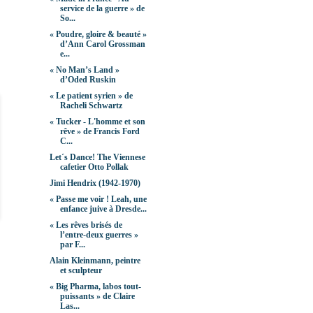
service de la guerre » de
So...
« Poudre, gloire & beauté »
d’Ann Carol Grossman
e...
« No Man’s Land »
d’Oded Ruskin
« Le patient syrien » de
Racheli Schwartz
« Tucker - L'homme et son
rêve » de Francis Ford
C...
Let´s Dance! The Viennese
cafetier Otto Pollak
Jimi Hendrix (1942-1970)
« Passe me voir ! Leah, une
enfance juive à Dresde...
« Les rêves brisés de
l’entre-deux guerres »
par F...
Alain Kleinmann, peintre
et sculpteur
« Big Pharma, labos tout-
puissants » de Claire
Las...