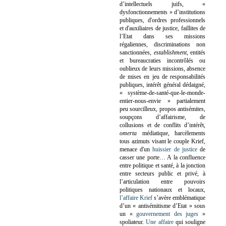
d’intellectuels juifs, «
dysfonctionnements » d’institutions
publiques, d'ordres professionnels
et d'auxiliaires de justice, faillites de
l’Etat dans ses missions
régaliennes, discriminations non
sanctionnées,
establishment
, entités
et bureaucraties incontrôlés ou
oublieux de leurs missions, absence
de mises en jeu de responsabilités
publiques, intérêt général dédaigné,
« système-de-santé-que-le-monde-
entier-nous-envie » partialement
peu sourcilleux, propos antisémites,
soupçons d’affairisme, de
collusions et de conflits d’intérêt,
omerta
médiatique, harcèlements
tous azimuts visant le couple Krief,
menace d'un
huissier de justice
de
casser une porte…
A la confluence
entre politique et santé, à la jonction
entre secteurs public et privé, à
l’articulation entre pouvoirs
politiques nationaux et locaux,
l’affaire Krief
s’avère emblématique
d’un « antisémitisme d’Etat » sous
un «
gouvernement des juges
»
spoliateur.
Une affaire
qui souligne