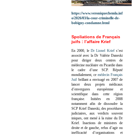
https://www.veroniquechemla.inf
o/2026/03/la-cour-criminelle-de-
bobigny-condamne.html
Spoliations de Français
juifs : l’affaire Krief
En 2000, le
Dr Lionel Krief
s’est
associé avec la Dr Valérie Daneski
pour diriger deux centres de
médecine nucléaire en Picardie dans
le cadre d’une SCP.
Réputé
mondialement, ce
médecin Français
Juif
brillant a envisagé en 2007 de
lancer deux projets médicaux
d’envergures européenne et
scientifique dans cette région
française.
Initiées en 2008
notamment afin de dissoudre la
SCP Krief Daneski, des procédures
judiciaires, aux verdicts souvent
iniques, ont mené à la ruine du Dr
Krief.
Inactions de ministres de
droite et de gauche, refus d’agir ou
inefficacité d’organisations et