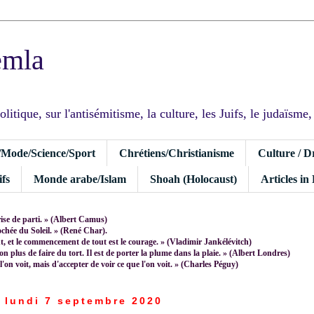
emla
tique, sur l'antisémitisme, la culture, les Juifs, le judaïsme, I
/Mode/Science/Sport
Chrétiens/Christianisme
Culture / D
fs
Monde arabe/Islam
Shoah (Holocaust)
Articles in
rise de parti. » (Albert Camus)
rochée du Soleil. » (René Char).
 et le commencement de tout est le courage. » (Vladimir Jankélévitch)
non plus de faire du tort. Il est de porter la plume dans la plaie. » (Albert Londres)
 l'on voit, mais d'accepter de voir ce que l'on voit. » (Charles Péguy)
lundi 7 septembre 2020