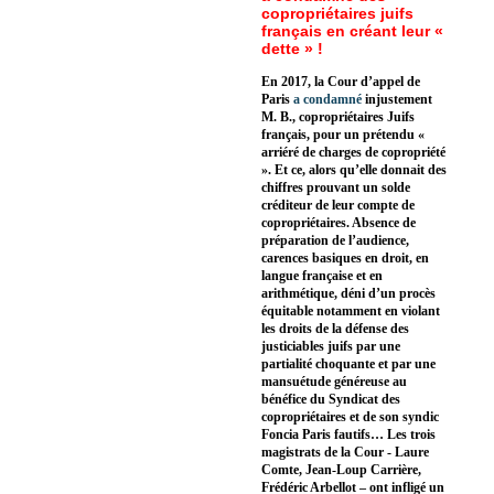
copropriétaires juifs
français en créant leur «
dette » !
En 2017, la Cour d’appel de
Paris
a condamné
injustement
M. B., copropriétaires Juifs
français, pour un prétendu «
arriéré de charges de copropriété
». Et ce, alors qu’elle donnait des
chiffres prouvant un solde
créditeur de leur compte de
copropriétaires. Absence de
préparation de l’audience,
carences basiques en droit, en
langue française et en
arithmétique, déni d’un procès
équitable notamment en violant
les droits de la défense des
justiciables juifs par une
partialité choquante et par une
mansuétude généreuse au
bénéfice du Syndicat des
copropriétaires et de son syndic
Foncia Paris fautifs… Les trois
magistrats de la Cour - Laure
Comte, Jean-Loup Carrière,
Frédéric Arbellot – ont infligé un