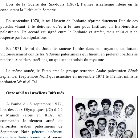
Lors de la Guerre des Six-Jours (1967), l’armée israélienne libère en la
conquérant la Judée et la Samarie.
En septembre 1970, le roi Hussein de Jordanie réprime durement l’un de ces
putschs visant à le détrôner ou/et à le tuer pour instituer un Etat-terroriste
palestinien. Un accord est signé entre la Jordanie et Arafat, mais celui-ci n’en
respecte pas les stipulations.
En 1971, le roi de Jordanie ramène l’ordre dans son royaume en luttant
victorieusement contre les
fédayins
palestiniens qui fuient, en préférant parfois se
rendre aux soldats israéliens, ou qui sont expulsés du royaume.
La même année, le Fatah crée le groupe terroriste Arabe palestinien
Black
September
(Septembre Noir) qui assassine en novembre 1971 le Premier ministre
jordanien Wasfi al-Tal.
Onze athlètes israéliens Juifs tués
A l’aube du 5 septembre 1972,
lors de
s Jeux Olympiques (JO) d’été
à Munich (alors en RFA), un
commando lourdement armé
de
terroristes arabes palestiniens de
Septembre Noir
pénètre aisément
dans le village olympique
.
Arborant