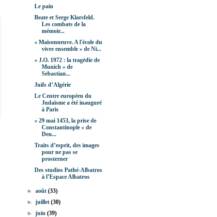
Le pain
Beate et Serge Klarsfeld.
Les combats de la
mémoir...
« Maisonneuve. A l'école du
vivre ensemble » de Ni...
« J.O. 1972 : la tragédie de
Munich » de
Sebastian...
Juifs d’Algérie
Le Centre européen du
Judaïsme a été inauguré
à Paris
« 29 mai 1453, la prise de
Constantinople » de
Den...
Traits d’esprit, des images
pour ne pas se
prosterner
Des studios Pathé-Albatros
à l’Espace Albatros
►
août
(33)
►
juillet
(30)
►
juin
(39)