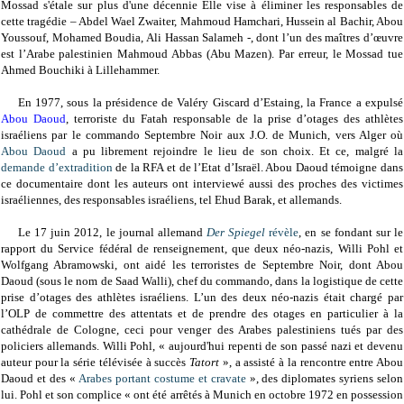
Mossad s'étale sur plus d'une décennie
Elle vise à éliminer les responsables de
cette tragédie – Abdel Wael Zwaiter, Mahmoud Hamchari, Hussein al Bachir, Abou
Youssouf, Mohamed Boudia, Ali Hassan Salameh -, dont l’un des maîtres d’œuvre
est l’Arabe palestinien Mahmoud Abbas (Abu Mazen). Par erreur, le Mossad tue
Ahmed Bouchiki à Lillehammer.
En 1977, sous la présidence de Valéry Giscard d’Estaing, la France a expulsé
Abou Daoud
, terroriste du Fatah responsable de la prise d’otages des athlètes
israéliens par le commando Septembre Noir aux J.O. de Munich, vers Alger où
Abou Daoud
a pu librement rejoindre le lieu de son choix. Et ce, malgré la
demande d’extradition
de la RFA et de l’Etat d’Israël. Abou Daoud témoigne dans
ce documentaire dont les auteurs ont interviewé aussi des proches des victimes
israéliennes, des responsables israéliens, tel Ehud Barak, et allemands.
Le 17 juin 2012, le journal allemand
Der Spiegel
révèle
, en se fondant sur le
rapport du Service fédéral de renseignement, que deux néo-nazis, Willi Pohl et
Wolfgang Abramowski, ont aidé les terroristes de Septembre Noir,
dont Abou
Daoud (sous le nom de Saad Walli), chef du commando,
dans la logistique de cette
prise d’otages des athlètes israéliens. L’un des deux néo-nazis était chargé par
l’OLP de commettre des attentats et de prendre des otages en particulier à la
cathédrale de Cologne, ceci pour venger des Arabes palestiniens tués par des
policiers allemands. Willi Pohl, « aujourd'hui repenti de son passé nazi et devenu
auteur pour la série télévisée à succès
Tatort
»
, a assisté à la rencontre entre Abou
Daoud et des «
Arabes portant costume et cravate
», des diplomates syriens selon
lui. Pohl et son complice « ont été arrêtés à Munich en octobre 1972 en possession