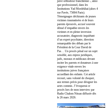
juive orthodoxe francilienne -, ainsi
que professionnel, dans les
Institutions Yad Mordekhaï (alors 4
rue Pavée, 75004 Paris).
Témoignages déchirants de jeunes
victimes traumatisées et de leurs
parents éprouvés, accusé souvent
dénué d’empathie envers les
victimes et en pleine inversion
accusatoire, diagnostic inquiétant
d’un expert psychiatre, direction
remarquable des débats par le
Président de la Cour David de
Pas… Un procès pénal sur un sujet
sensible, aux enjeux juridiques,
juifs, moraux et médicaux devant
inciter les parents et donateurs à une
exigence vitale envers les
institutions juives françaises
accueillant des enfants. Cet article
recourt, sans volonté de choquer,
aux termes précis pour désigner les
actes commis. J’évoquerai ce
procès lors de mon interview par
Radio Chalom Nitsan diffusée dès
le 26 mars 2026.