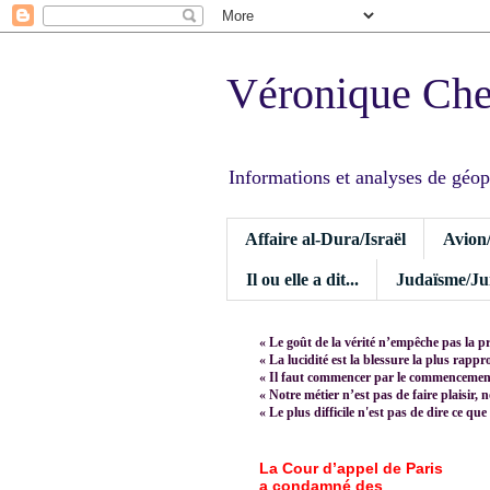
Véronique Ch
Informations et analyses de géopoli
Affaire al-Dura/Israël
Avion
Il ou elle a dit...
Judaïsme/Jui
« Le goût de la vérité n’empêche pas la p
« La lucidité est la blessure la plus rapp
« Il faut commencer par le commencement,
« Notre métier n’est pas de faire plaisir, 
« Le plus difficile n'est pas de dire ce que
La Cour d’appel de Paris
a condamné des