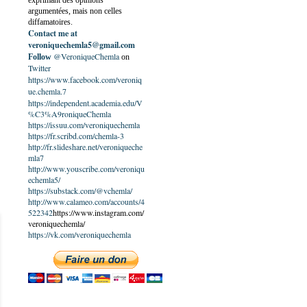
exprimant des opinions
argumentées, mais non celles
diffamatoires.
Contact me at
veroniquechemla5@gmail.com
@VeroniqueChemla
Follow
on
Twitter
https://www.facebook.com/veroniq
ue.chemla.7
https://independent.academia.edu/V
%C3%A9roniqueChemla
https://issuu.com/veroniquechemla
https://fr.scribd.com/chemla-3
http://fr.slideshare.net/veroniqueche
mla7
http://www.youscribe.com/veroniqu
echemla5/
https://substack.com/@vchemla/
http://www.calameo.com/accounts/4
522342
https://www.instagram.com/
veroniquechemla/
https://vk.com/veroniquechemla