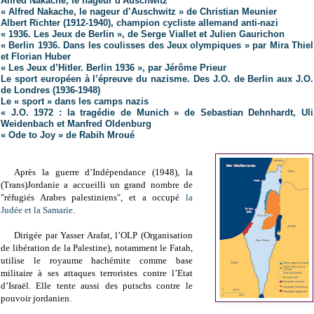
Alfred Nakache, le nageur d'Auschwitz
« Alfred Nakache, le nageur d’Auschwitz » de Christian Meunier
Albert Richter (1912-1940), champion cycliste allemand anti-nazi
« 1936. Les Jeux de Berlin », de Serge Viallet et Julien Gaurichon
« Berlin 1936. Dans les coulisses des Jeux olympiques » par Mira Thiel
et Florian Huber
« Les Jeux d’Hitler. Berlin 1936 », par Jérôme Prieur
Le sport européen à l’épreuve du nazisme. Des J.O. de Berlin aux J.O.
de Londres (1936-1948)
Le « sport » dans les camps nazis
« J.O. 1972 : la tragédie de Munich » de Sebastian Dehnhardt, Uli
Weidenbach et Manfred Oldenburg
« Ode to Joy » de Rabih Mroué
Après la guerre d’Indépendance (1948), la
(Trans)Jordanie a accueilli un grand nombre de
"réfugiés Arabes palestiniens", et a occupé
la
Judée et la Samarie
.
Dirigée par Yasser Arafat, l’OLP (Organisation
de libération de la Palestine), notamment le Fatah,
utilise le royaume hachémite comme base
militaire à ses attaques terroristes contre l’Etat
d’Israël. Elle tente aussi des putschs contre le
pouvoir jordanien.