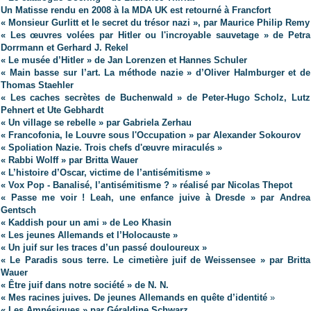
Un Matisse rendu en 2008 à la MDA UK est retourné à Francfort
« Monsieur Gurlitt et le secret du trésor nazi », par Maurice Philip Remy
« Les œuvres volées par Hitler ou l'incroyable sauvetage » de Petra
Dorrmann et Gerhard J. Rekel
« Le musée d’Hitler » de Jan Lorenzen et Hannes Schuler
« Main basse sur l’art. La méthode nazie » d’Oliver Halmburger et de
Thomas Staehler
« Les caches secrètes de Buchenwald » de Peter-Hugo Scholz, Lutz
Pehnert et Ute Gebhardt
« Un village se rebelle » par Gabriela Zerhau
« Francofonia, le Louvre sous l'Occupation » par Alexander Sokourov
« Spoliation Nazie. Trois chefs d'œuvre miraculés »
« Rabbi Wolff » par Britta Wauer
« L’histoire d’Oscar, victime de l’antisémitisme »
« Vox Pop - Banalisé, l’antisémitisme ? » réalisé par Nicolas Thepot
« Passe me voir ! Leah, une enfance juive à Dresde » par Andrea
Gentsch
« Kaddish pour un ami » de Leo Khasin
« Les jeunes Allemands et l’Holocauste »
« Un juif sur les traces d’un passé douloureux »
« Le Paradis sous terre. Le cimetière juif de Weissensee » par Britta
Wauer
« Être juif dans notre société » de N. N.
« Mes racines juives. De jeunes Allemands en quête d’identité
»
« Les Amnésiques » par Géraldine Schwarz