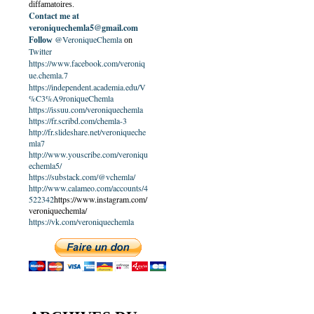
diffamatoires.
Contact me at
veroniquechemla5@gmail.com
@VeroniqueChemla
Follow
on
Twitter
https://www.facebook.com/veroniq
ue.chemla.7
https://independent.academia.edu/V
%C3%A9roniqueChemla
https://issuu.com/veroniquechemla
https://fr.scribd.com/chemla-3
http://fr.slideshare.net/veroniqueche
mla7
http://www.youscribe.com/veroniqu
echemla5/
https://substack.com/@vchemla/
http://www.calameo.com/accounts/4
522342
https://www.instagram.com/
veroniquechemla/
https://vk.com/veroniquechemla