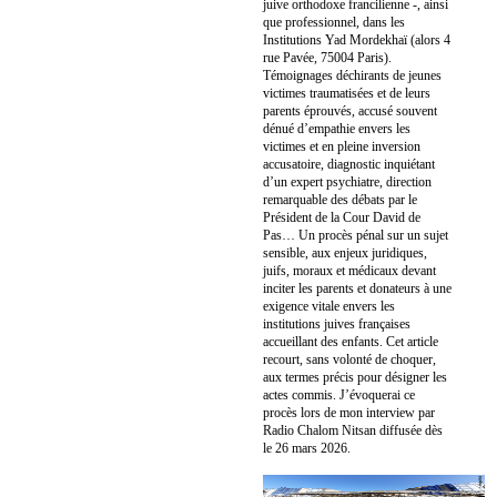
juive orthodoxe francilienne -, ainsi
que professionnel, dans les
Institutions Yad Mordekhaï (alors 4
rue Pavée, 75004 Paris).
Témoignages déchirants de jeunes
victimes traumatisées et de leurs
parents éprouvés, accusé souvent
dénué d’empathie envers les
victimes et en pleine inversion
accusatoire, diagnostic inquiétant
d’un expert psychiatre, direction
remarquable des débats par le
Président de la Cour David de
Pas… Un procès pénal sur un sujet
sensible, aux enjeux juridiques,
juifs, moraux et médicaux devant
inciter les parents et donateurs à une
exigence vitale envers les
institutions juives françaises
accueillant des enfants. Cet article
recourt, sans volonté de choquer,
aux termes précis pour désigner les
actes commis. J’évoquerai ce
procès lors de mon interview par
Radio Chalom Nitsan diffusée dès
le 26 mars 2026.