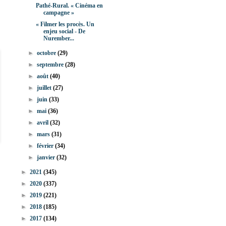
Pathé-Rural. « Cinéma en
campagne »
« Filmer les procès. Un
enjeu social - De
Nurember...
►
octobre
(29)
►
septembre
(28)
►
août
(40)
►
juillet
(27)
►
juin
(33)
►
mai
(36)
►
avril
(32)
►
mars
(31)
►
février
(34)
►
janvier
(32)
►
2021
(345)
►
2020
(337)
►
2019
(221)
►
2018
(185)
►
2017
(134)