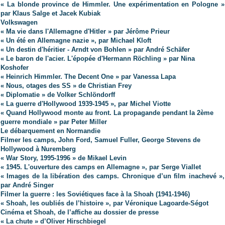
« La blonde province de Himmler. Une expérimentation en Pologne »
par Klaus Salge et Jacek Kubiak
Volkswagen
« Ma vie dans l'Allemagne d'Hitler » par Jérôme Prieur
« Un été en Allemagne nazie », par Michael Kloft
« Un destin d'héritier - Arndt von Bohlen » par André Schäfer
« Le baron de l'acier. L'épopée d'Hermann Röchling » par Nina
Koshofer
« Heinrich Himmler. The Decent One » par Vanessa Lapa
« Nous, otages des SS » de Christian Frey
« Diplomatie » de Volker Schlöndorff
« La guerre d'Hollywood 1939-1945 », par Michel Viotte
« Quand Hollywood monte au front. La propagande pendant la 2ème
guerre mondiale » par Peter Miller
Le débarquement en Normandie
Filmer les camps, John Ford, Samuel Fuller, George Stevens de
Hollywood à Nuremberg
« War Story, 1995-1996 » de Mikael Levin
« 1945. L'ouverture des camps en Allemagne », par Serge Viallet
« Images de la libération des camps. Chronique d’un film inachevé »,
par André Singer
Filmer la guerre : les Soviétiques face à la Shoah (1941-1946)
« Shoah, les oubliés de l’histoire », par Véronique Lagoarde-Ségot
Cinéma et Shoah, de l’affiche au dossier de presse
« La chute » d’Oliver Hirschbiegel