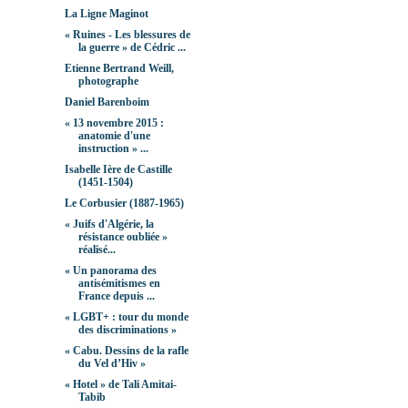
La Ligne Maginot
« Ruines - Les blessures de
la guerre » de Cédric ...
Etienne Bertrand Weill,
photographe
Daniel Barenboim
« 13 novembre 2015 :
anatomie d'une
instruction » ...
Isabelle Ière de Castille
(1451-1504)
Le Corbusier (1887-1965)
« Juifs d'Algérie, la
résistance oubliée »
réalisé...
« Un panorama des
antisémitismes en
France depuis ...
« LGBT+ : tour du monde
des discriminations »
« Cabu. Dessins de la rafle
du Vel d’Hiv »
« Hotel » de Tali Amitai-
Tabib