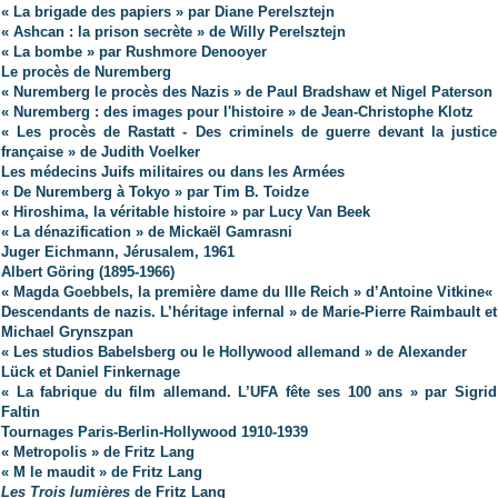
« La brigade des papiers » par Diane Perelsztejn
« Ashcan : la prison secrète » de Willy Perelsztejn
« La bombe » par Rushmore Denooyer
Le procès de Nuremberg
« Nuremberg le procès des Nazis » de Paul Bradshaw et Nigel Paterson
« Nuremberg : des images pour l'histoire » de Jean-Christophe Klotz
« Les procès de Rastatt - Des criminels de guerre devant la justice
française » de Judith Voelker
Les médecins Juifs militaires ou dans les Armées
« De Nuremberg à Tokyo » par Tim B. Toidze
« Hiroshima, la véritable histoire » par Lucy Van Beek
« La dénazification » de Mickaël Gamrasni
Juger Eichmann, Jérusalem, 1961
Albert Göring (1895-1966)
« Magda Goebbels, la première dame du IIIe Reich » d’Antoine Vitkine
«
Descendants de nazis. L’héritage infernal » de Marie-Pierre Raimbault et
Michael Grynszpan
« Les studios Babelsberg ou le Hollywood allemand » de Alexander
Lück et Daniel Finkernage
« La fabrique du film allemand. L’UFA fête ses 100 ans » par Sigrid
Faltin
Tournages Paris-Berlin-Hollywood 1910-1939
« Metropolis » de Fritz Lang
« M le maudit » de Fritz Lang
Les Trois lumières
de Fritz Lang