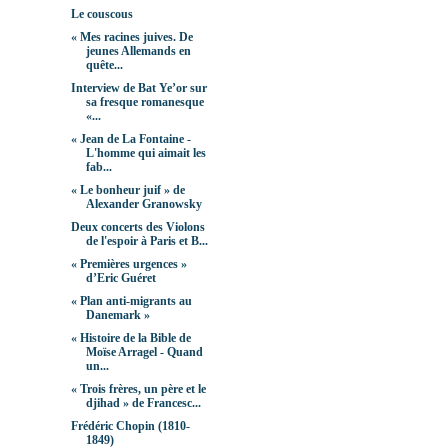
Le couscous
« Mes racines juives. De
jeunes Allemands en
quête...
Interview de Bat Ye’or sur
sa fresque romanesque
«...
« Jean de La Fontaine -
L'homme qui aimait les
fab...
« Le bonheur juif » de
Alexander Granowsky
Deux concerts des Violons
de l'espoir à Paris et B...
« Premières urgences »
d’Eric Guéret
« Plan anti-migrants au
Danemark »
« Histoire de la Bible de
Moïse Arragel - Quand
un...
« Trois frères, un père et le
djihad » de Francesc...
Frédéric Chopin (1810-
1849)