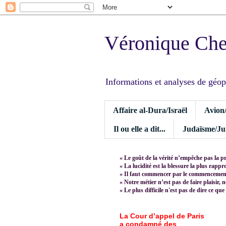
Véronique Ch
Informations et analyses de géopoli
Affaire al-Dura/Israël
Avion
Il ou elle a dit...
Judaïsme/Jui
« Le goût de la vérité n’empêche pas la p
« La lucidité est la blessure la plus rapp
« Il faut commencer par le commencement,
« Notre métier n’est pas de faire plaisir, 
« Le plus difficile n'est pas de dire ce que
La Cour d’appel de Paris
a condamné des