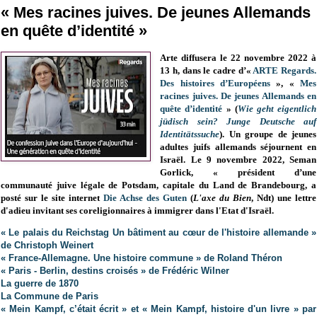
« Mes racines juives. De jeunes Allemands
en quête d’identité »
Arte diffusera le 22 novembre 2022 à
13 h, dans le cadre d’«
ARTE Regards.
Des histoires d’Européens
», «
Mes
racines juives. De jeunes Allemands en
quête d’identité
» (
Wie geht eigentlich
jüdisch sein? Junge Deutsche auf
Identitätssuche
). Un groupe de jeunes
adultes juifs allemands séjournent en
Israël.
Le 9 novembre 2022, Seman
Gorlick, « président d’une
communauté juive légale de Potsdam, capitale du Land de Brandebourg, a
posté sur le site internet
Die Achse des Guten
(
L'axe du Bien
, Ndt) une lettre
d'adieu invitant ses coreligionnaires à immigrer dans l'Etat d'Israël.
« Le palais du Reichstag Un bâtiment au cœur de l'histoire allemande »
de Christoph Weinert
« France-Allemagne. Une histoire commune » de Roland Théron
« Paris - Berlin, destins croisés » de Frédéric Wilner
La guerre de 1870
La Commune de Paris
« Mein Kampf, c’était écrit » et « Mein Kampf, histoire d'un livre » par