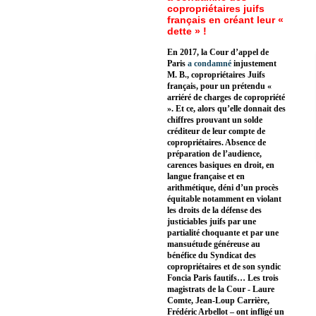
copropriétaires juifs
français en créant leur «
dette » !
En 2017, la Cour d’appel de
Paris
a condamné
injustement
M. B., copropriétaires Juifs
français, pour un prétendu «
arriéré de charges de copropriété
». Et ce, alors qu’elle donnait des
chiffres prouvant un solde
créditeur de leur compte de
copropriétaires. Absence de
préparation de l’audience,
carences basiques en droit, en
langue française et en
arithmétique, déni d’un procès
équitable notamment en violant
les droits de la défense des
justiciables juifs par une
partialité choquante et par une
mansuétude généreuse au
bénéfice du Syndicat des
copropriétaires et de son syndic
Foncia Paris fautifs… Les trois
magistrats de la Cour - Laure
Comte, Jean-Loup Carrière,
Frédéric Arbellot – ont infligé un