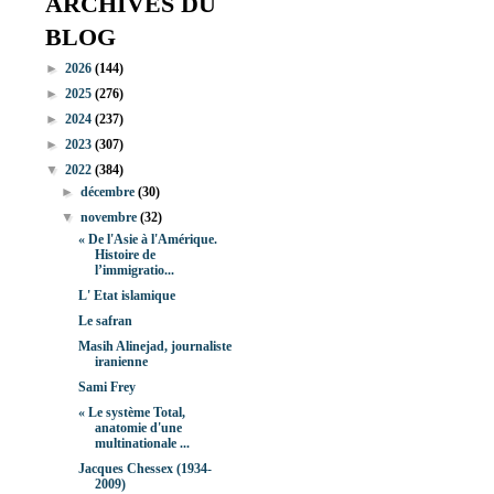
ARCHIVES DU
BLOG
►
2026
(144)
►
2025
(276)
►
2024
(237)
►
2023
(307)
▼
2022
(384)
►
décembre
(30)
▼
novembre
(32)
« De l'Asie à l'Amérique.
Histoire de
l’immigratio...
L' Etat islamique
Le safran
Masih Alinejad, journaliste
iranienne
Sami Frey
« Le système Total,
anatomie d'une
multinationale ...
Jacques Chessex (1934-
2009)