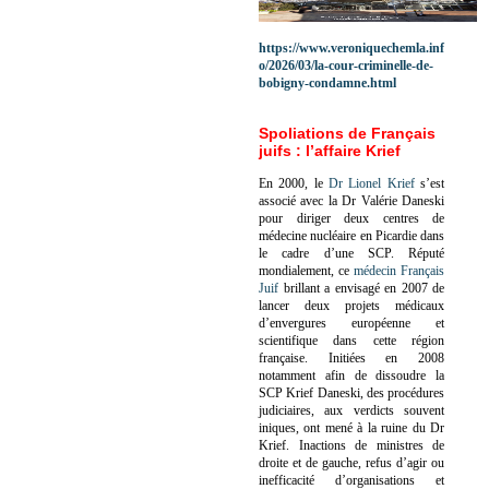
https://www.veroniquechemla.inf
o/2026/03/la-cour-criminelle-de-
bobigny-condamne.html
Spoliations de Français
juifs : l’affaire Krief
En 2000, le
Dr Lionel Krief
s’est
associé avec la Dr Valérie Daneski
pour diriger deux centres de
médecine nucléaire en Picardie dans
le cadre d’une SCP.
Réputé
mondialement, ce
médecin Français
Juif
brillant a envisagé en 2007 de
lancer deux projets médicaux
d’envergures européenne et
scientifique dans cette région
française.
Initiées en 2008
notamment afin de dissoudre la
SCP Krief Daneski, des procédures
judiciaires, aux verdicts souvent
iniques, ont mené à la ruine du Dr
Krief.
Inactions de ministres de
droite et de gauche, refus d’agir ou
inefficacité d’organisations et