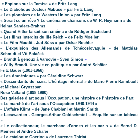
« Espions sur la Tamise » de Fritz Lang
« Le Diabolique Docteur Mabuse » par Fritz Lang
« Les pionniers de la Western Union » par Fritz Lang
« Serait-ce un rêve ? Le cinéma en chansons de W. R. Heymann » de
Helma Sanders-Brahms
« Quand Hitler faisait son cinéma » de Rüdiger Suchsland
« Les films interdits du IIIe Reich » de Felix Moeller
« Le Film Maudit - Jud Süss » par Oskar Roehler
« L'expulsion des Allemands de Tchécoslovaquie » de Matthias
Schmidt et Vit Poláček
«
Brandt à genoux à Varsovie -
Sven Simon
»
« Willy Brandt. Une vie en politique » par André Schäfer
Fritz Bauer (1903-1968)
« Les Amnésiques » par Géraldine Schwarz
« Descendants de nazis. L’héritage infernal » de Marie-Pierre Raimbault
et Michael Grynszpan
Rose Valland (1898-1980)
Des galeries d’art sous l’Occupation, une histoire de l’histoire de l’art
« Le marché de l’art sous l’Occupation 1940-1944 »
« L’affaire Klimt » de Jane Chablani et Martin Smith
« Leeuwarden - Georges-Arthur Goldschmidt – Enquête sur un tableau
»
« Le collectionneur, le marchand d’armes et les nazis » de Bernd D.
Meiners et André Schäfer
« Le catalogue Goering » de Laurence Thiriat