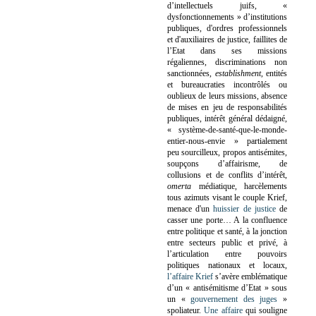
d’intellectuels juifs, «
dysfonctionnements » d’institutions
publiques, d'ordres professionnels
et d'auxiliaires de justice, faillites de
l’Etat dans ses missions
régaliennes, discriminations non
sanctionnées,
establishment
, entités
et bureaucraties incontrôlés ou
oublieux de leurs missions, absence
de mises en jeu de responsabilités
publiques, intérêt général dédaigné,
« système-de-santé-que-le-monde-
entier-nous-envie » partialement
peu sourcilleux, propos antisémites,
soupçons d’affairisme, de
collusions et de conflits d’intérêt,
omerta
médiatique, harcèlements
tous azimuts visant le couple Krief,
menace d'un
huissier de justice
de
casser une porte…
A la confluence
entre politique et santé, à la jonction
entre secteurs public et privé, à
l’articulation entre pouvoirs
politiques nationaux et locaux,
l’affaire Krief
s’avère emblématique
d’un « antisémitisme d’Etat » sous
un «
gouvernement des juges
»
spoliateur.
Une affaire
qui souligne