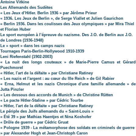
Antoine Vitkine
Les Allemands des Sudètes
« Les Jeux d’Hitler. Berlin 1936 » par Jérôme Prieur
« 1936. Les Jeux de Berlin », de Serge Viallet et Julien Gaurichon
« Berlin 1936. Dans les coulisses des Jeux olympiques » par Mira Thiel
et Florian Huber
Le sport européen à l’épreuve du nazisme. Des J.O. de Berlin aux J.O.
de Londres (1936-1948)
Le « sport » dans les camps nazis
Tournages Paris-Berlin-Hollywood 1910-1939
Leni Riefenstahl (1902-2003)
« La nuit des longs couteaux » de Marie-Pierre Camus et Gérard
Puechmorel
« Hitler, l'art de la défaite » par Christiane Ratiney
« Les nazis et l'argent : au cœur du IIIe Reich » de Gil Rabier
« Erna, Helmut et les nazis Chronique d'une famille allemande » de
Jutta Pinzler
« Les dessous des accords de Munich » de Christine Rütten
« Le pacte Hitler-Staline » par Cédric Tourbe
« Hitler, l'art de la défaite » par Christiane Ratiney
Le périple des Juifs allemands du « Saint-Louis »
« Été 39 » par Mathias Haentjes et Nina Koshofer
« Drôle de guerre » par Cédric Gruat
« Pologne 1939 - La métamorphose des soldats en criminels de guerre
» par Alexander Hogh et Jean-Christoph Caron