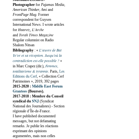
Photographer
for
Pajamas Media,
American Thinker, Ami
and
FrontPage Mag
. Former
correspondent for Guysen
International News. I wrote articles
Haaretz
L'Arche
for
,
Torah Times Magazine
and
Regular columnist on Radio
Shalom Nitsan
L’œuvre de Bat
Bibliography
:
«
Ye’or et sa réception. Jusqu’où la
contradiction est-elle possible ?
»
Femmes,
in Marc Crapez (dir.),
totalitarisme & tyrannie
. Paris,
Les
Editions du Cerf
, « Collection Cerf
Patrimoines », 2019, 392 pages
Middle East Forum
2015-2020 :
Grantees
(Bourses).
2017-2018 : Membre du Conseil
SNJ
syndical du
(Syndicat
National des Journalistes) - Section
régionale d’Île-de-France.
I have published documented
messages, but not defamating
remarks. Je publie les réactions
exprimant des opinions
argumentées, mais non celles