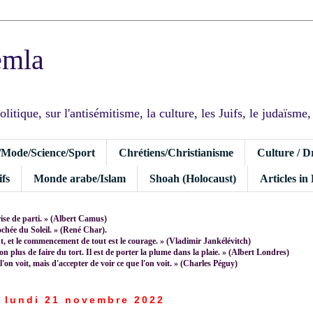
emla
tique, sur l'antisémitisme, la culture, les Juifs, le judaïsme, I
/Mode/Science/Sport
Chrétiens/Christianisme
Culture / D
fs
Monde arabe/Islam
Shoah (Holocaust)
Articles in
rise de parti. » (Albert Camus)
rochée du Soleil. » (René Char).
 et le commencement de tout est le courage. » (Vladimir Jankélévitch)
non plus de faire du tort. Il est de porter la plume dans la plaie. » (Albert Londres)
 l'on voit, mais d'accepter de voir ce que l'on voit. » (Charles Péguy)
lundi 21 novembre 2022