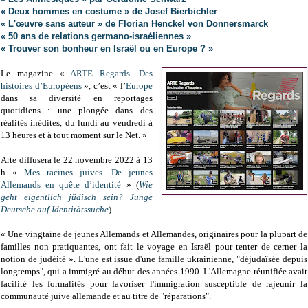
« Deux hommes en costume » de Josef Bierbichler
« L'œuvre sans auteur » de Florian Henckel von Donnersmarck
« 50 ans de relations germano-israéliennes »
« Trouver son bonheur en Israël ou en Europe ? »
Le magazine «
ARTE Regards. Des
histoires d’Européens
», c’est « l’
Europe
dans sa diversité en reportages
quotidiens : une plongée dans des
réalités inédites, du lundi au vendredi à
13 heures et à tout moment sur le Net. »
Arte diffusera le 22 novembre 2022 à 13
h «
Mes racines juives. De jeunes
Allemands en quête d’identité
» (
Wie
geht eigentlich jüdisch sein? Junge
Deutsche auf Identitätssuche
).
« Une vingtaine de jeunes Allemands et Allemandes, originaires pour la plupart de
familles non pratiquantes, ont fait le voyage en Israël pour tenter de cerner la
notion de judéité ». L'une est issue d'une famille ukrainienne, "déjudaïsée depuis
longtemps", qui a immigré au début des années 1990. L'Allemagne réunifiée avait
facilité les formalités pour favoriser l'immigration susceptible de rajeunir la
communauté juive allemande et au titre de "réparations".