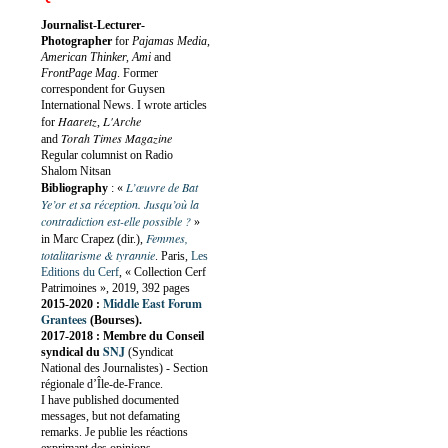
Journalist-Lecturer-
Photographer
for
Pajamas Media,
American Thinker, Ami
and
FrontPage Mag
. Former
correspondent for Guysen
International News. I wrote articles
Haaretz
L'Arche
for
,
Torah Times Magazine
and
Regular columnist on Radio
Shalom Nitsan
L’œuvre de Bat
Bibliography
:
«
Ye’or et sa réception. Jusqu’où la
contradiction est-elle possible ?
»
Femmes,
in Marc Crapez (dir.),
totalitarisme & tyrannie
. Paris,
Les
Editions du Cerf
, « Collection Cerf
Patrimoines », 2019, 392 pages
Middle East Forum
2015-2020 :
Grantees
(Bourses).
2017-2018 : Membre du Conseil
SNJ
syndical du
(Syndicat
National des Journalistes) - Section
régionale d’Île-de-France.
I have published documented
messages, but not defamating
remarks. Je publie les réactions