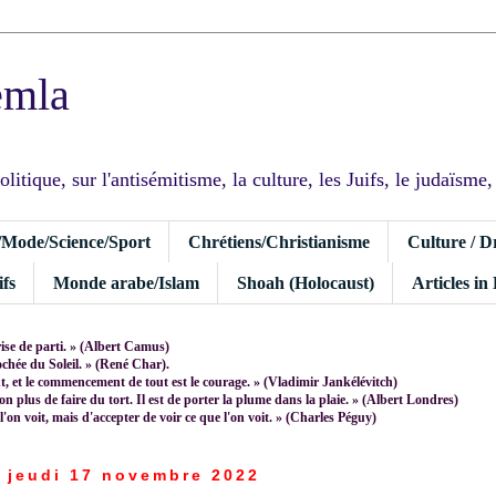
emla
tique, sur l'antisémitisme, la culture, les Juifs, le judaïsme, I
/Mode/Science/Sport
Chrétiens/Christianisme
Culture / D
fs
Monde arabe/Islam
Shoah (Holocaust)
Articles in
rise de parti. » (Albert Camus)
rochée du Soleil. » (René Char).
 et le commencement de tout est le courage. » (Vladimir Jankélévitch)
non plus de faire du tort. Il est de porter la plume dans la plaie. » (Albert Londres)
 l'on voit, mais d'accepter de voir ce que l'on voit. » (Charles Péguy)
jeudi 17 novembre 2022