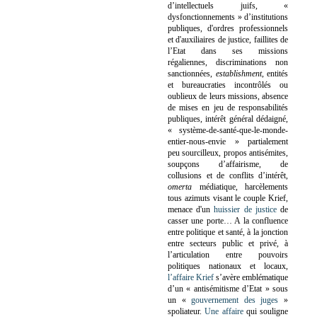
d’intellectuels juifs, «
dysfonctionnements » d’institutions
publiques, d'ordres professionnels
et d'auxiliaires de justice, faillites de
l’Etat dans ses missions
régaliennes, discriminations non
sanctionnées,
establishment
, entités
et bureaucraties incontrôlés ou
oublieux de leurs missions, absence
de mises en jeu de responsabilités
publiques, intérêt général dédaigné,
« système-de-santé-que-le-monde-
entier-nous-envie » partialement
peu sourcilleux, propos antisémites,
soupçons d’affairisme, de
collusions et de conflits d’intérêt,
omerta
médiatique, harcèlements
tous azimuts visant le couple Krief,
menace d'un
huissier de justice
de
casser une porte…
A la confluence
entre politique et santé, à la jonction
entre secteurs public et privé, à
l’articulation entre pouvoirs
politiques nationaux et locaux,
l’affaire Krief
s’avère emblématique
d’un « antisémitisme d’Etat » sous
un «
gouvernement des juges
»
spoliateur.
Une affaire
qui souligne