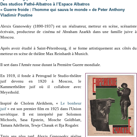
Des studios Pathé-Albatros à l’Espace Albatros
« Guerre froide : l'homme qui sauva le monde » de Peter Anthony
Vladimir Poutine
Alexis Granowsky (1890-1937) est un réalisateur, metteur en scène, scénariste
écrivain, producteur de cinéma né Abraham Azarkh dans une famille juive à
Moscou.
Après avoir étudié à Saint-Pétersbourg, il se forme artistiquement aux côtés du
metteur en scène de théâtre Max Reinhardt à Munich.
Il sert dans l'Armée russe durant la Première Guerre mondiale.
En 1919, il fonde à Petrograd le Studio-théâtre
juif devenu en 1920 à Moscou, le
Kammerthéâtre juif où il collabore avec
Meyerhold.
Inspiré de Cholem Aleikhem, «
Le bonheur
juif
» est son premier film en 1925 dans l'Union
soviétique. Il est interprété par Solomon
Michoels, Sasa Epstein, Mosche Goldblatt,
Tamara Adelheim, Tewje Chasak et Ilja Rogaler.
Trois ans plus tard, Alexis Granowsky réalise