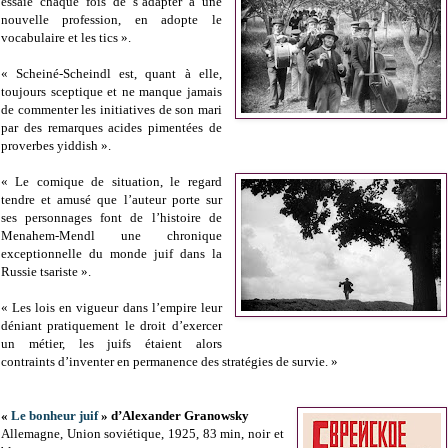
essaie chaque fois de s’adapter à une
nouvelle profession, en adopte le
vocabulaire et les tics ».
« Scheiné-Scheindl est, quant à elle,
toujours sceptique et ne manque jamais
de commenter les initiatives de son mari
par des remarques acides pimentées de
proverbes yiddish ».
« Le comique de situation, le regard
tendre et amusé que l’auteur porte sur
ses personnages font de l’histoire de
Menahem-Mendl une chronique
exceptionnelle du monde juif dans la
Russie tsariste ».
« Les lois en vigueur dans l’empire leur
déniant pratiquement le droit d’exercer
un métier, les juifs étaient alors
contraints d’inventer en permanence des stratégies de survie. »
«
Le bonheur juif
» d’Alexander Granowsky
Allemagne, Union soviétique, 1925, 83 min, noir et