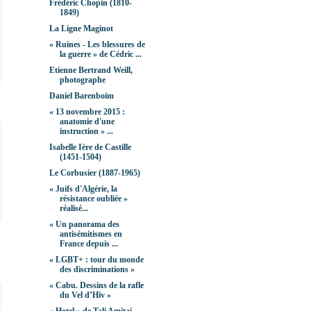
Frédéric Chopin (1810-
1849)
La Ligne Maginot
« Ruines - Les blessures de
la guerre » de Cédric ...
Etienne Bertrand Weill,
photographe
Daniel Barenboim
« 13 novembre 2015 :
anatomie d'une
instruction » ...
Isabelle Ière de Castille
(1451-1504)
Le Corbusier (1887-1965)
« Juifs d'Algérie, la
résistance oubliée »
réalisé...
« Un panorama des
antisémitismes en
France depuis ...
« LGBT+ : tour du monde
des discriminations »
« Cabu. Dessins de la rafle
du Vel d’Hiv »