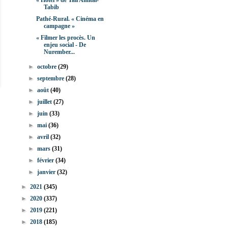
« Hotel » de Tali Amitai-
Tabib
Pathé-Rural. « Cinéma en
campagne »
« Filmer les procès. Un
enjeu social - De
Nurember...
►
octobre
(29)
►
septembre
(28)
►
août
(40)
►
juillet
(27)
►
juin
(33)
►
mai
(36)
►
avril
(32)
►
mars
(31)
►
février
(34)
►
janvier
(32)
►
2021
(345)
►
2020
(337)
►
2019
(221)
►
2018
(185)