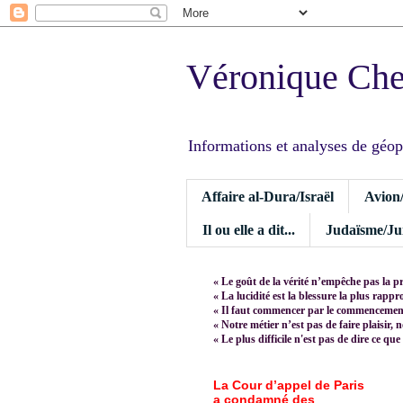
Véronique Ch
Informations et analyses de géopoli
Affaire al-Dura/Israël
Avion
Il ou elle a dit...
Judaïsme/Jui
« Le goût de la vérité n’empêche pas la p
« La lucidité est la blessure la plus rapp
« Il faut commencer par le commencement,
« Notre métier n’est pas de faire plaisir, 
« Le plus difficile n'est pas de dire ce que
La Cour d’appel de Paris
a condamné des