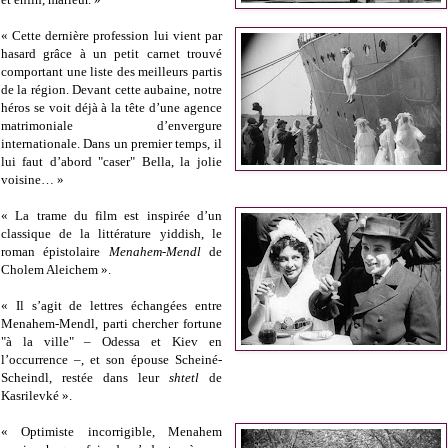
« Cette dernière profession lui vient par
hasard grâce à un petit carnet trouvé
comportant une liste des meilleurs partis
de la région. Devant cette aubaine, notre
héros se voit déjà à la tête d’une agence
matrimoniale d’envergure
internationale. Dans un premier temps, il
lui faut d’abord "caser" Bella, la jolie
voisine… »
« La trame du film est inspirée d’un
classique de la littérature yiddish, le
roman épistolaire
Menahem-Mendl
de
Cholem Aleichem ».
« Il s’agit de lettres échangées entre
Menahem-Mendl, parti chercher fortune
"à la ville" – Odessa et Kiev en
l’occurrence –, et son épouse Scheiné-
Scheindl, restée dans leur
shtetl
de
Kasrilevké ».
« Optimiste incorrigible, Menahem