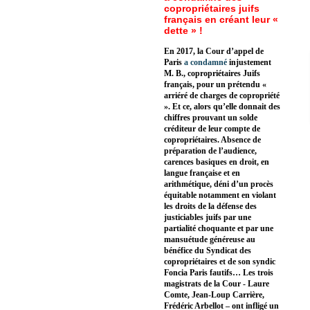
copropriétaires juifs
français en créant leur «
dette » !
En 2017, la Cour d’appel de
Paris
a condamné
injustement
M. B., copropriétaires Juifs
français, pour un prétendu «
arriéré de charges de copropriété
». Et ce, alors qu’elle donnait des
chiffres prouvant un solde
créditeur de leur compte de
copropriétaires. Absence de
préparation de l’audience,
carences basiques en droit, en
langue française et en
arithmétique, déni d’un procès
équitable notamment en violant
les droits de la défense des
justiciables juifs par une
partialité choquante et par une
mansuétude généreuse au
bénéfice du Syndicat des
copropriétaires et de son syndic
Foncia Paris fautifs… Les trois
magistrats de la Cour - Laure
Comte, Jean-Loup Carrière,
Frédéric Arbellot – ont infligé un