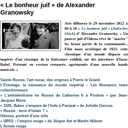
« Le bonheur juif » de Alexander
Granowsky
Arte diffusera le 29 novembre 2022 à
00 h 20 «
Le bonheur juif
» (
Jüdisches
Glück
) d’ Alexander Granowsky. « Un
pauvre juif d’Odessa rêve de "marier"
les beaux partis de la communauté...
Film muet soviétique de 1925, cette
chronique d'un monde disparu est
inspirée d’un classique de la littérature yiddish, sur des intertitres d’Isaac
Babel. Présenté en version restaurée, agrémentée d'une nouvelle bande
musicale. »
Sainte Russie, l'art russe, des origines à Pierre le Grand
L’Ermitage, la naissance du musée impérial – Les Romanov, tsars
collectionneurs
« L'antisémitisme en Russie de Catherine II à Poutine » par Jean-
Jacques Marie
« 1526, Babur s'empare de l'Inde à Panipat » de Juliette Garcias
« Russie : terre d’Islam ? »
Odessa, portrait d'une ville
« URSS : l’empire rouge » de Jürgen Ast et Martin Hübner
L'Armée rouge