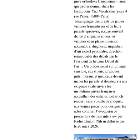
juive orthodoxe francilienne -, ainsi
que professionnel, dans les
Institutions Yad Mordekhaï (alors 4
rue Pavée, 75004 Paris).
Témoignages déchirants de jeunes
victimes traumatisées et de leurs
parents éprouvés, accusé souvent
dénué d’empathie envers les
victimes et en pleine inversion
accusatoire, diagnostic inquiétant
d’un expert psychiatre, direction
remarquable des débats par le
Président de la Cour David de
Pas… Un procès pénal sur un sujet
sensible, aux enjeux juridiques,
juifs, moraux et médicaux devant
inciter les parents et donateurs à une
exigence vitale envers les
institutions juives françaises
accueillant des enfants. Cet article
recourt, sans volonté de choquer,
aux termes précis pour désigner les
actes commis. J’évoquerai ce
procès lors de mon interview par
Radio Chalom Nitsan diffusée dès
le 26 mars 2026.