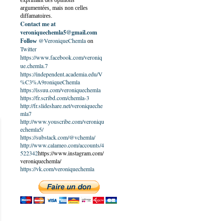
exprimant des opinions
argumentées, mais non celles
diffamatoires.
Contact me at
veroniquechemla5@gmail.com
@VeroniqueChemla
Follow
on
Twitter
https://www.facebook.com/veroniq
ue.chemla.7
https://independent.academia.edu/V
%C3%A9roniqueChemla
https://issuu.com/veroniquechemla
https://fr.scribd.com/chemla-3
http://fr.slideshare.net/veroniqueche
mla7
http://www.youscribe.com/veroniqu
echemla5/
https://substack.com/@vchemla/
http://www.calameo.com/accounts/4
522342
https://www.instagram.com/
veroniquechemla/
https://vk.com/veroniquechemla