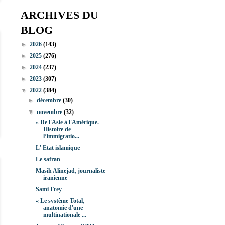
ARCHIVES DU
BLOG
►
2026
(143)
►
2025
(276)
►
2024
(237)
►
2023
(307)
▼
2022
(384)
►
décembre
(30)
▼
novembre
(32)
« De l'Asie à l'Amérique.
Histoire de
l’immigratio...
L' Etat islamique
Le safran
Masih Alinejad, journaliste
iranienne
Sami Frey
« Le système Total,
anatomie d'une
multinationale ...