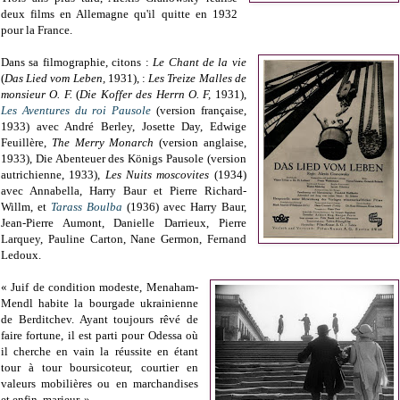
deux films en Allemagne qu'il quitte en 1932
pour la France.
Dans sa filmographie, citons :
Le Chant de la vie
(
Das Lied vom Leben,
1931), :
Les Treize Malles de
monsieur O. F.
(
Die Koffer des Herrn O. F,
1931),
Les Aventures du roi Pausole
(version française,
1933) avec André Berley, Josette Day, Edwige
Feuillère,
The Merry Monarch
(version anglaise,
1933), Die Abenteuer des Königs Pausole (version
autrichienne, 1933),
Les Nuits moscovites
(1934)
avec Annabella, Harry Baur et Pierre Richard-
Willm, et
Tarass Boulba
(1936) avec Harry Baur,
Jean-Pierre Aumont, Danielle Darrieux, Pierre
Larquey, Pauline Carton, Nane Germon, Fernand
Ledoux.
« Juif de condition modeste, Menaham-
Mendl habite la bourgade ukrainienne
de Berditchev. Ayant toujours rêvé de
faire fortune, il est parti pour Odessa où
il cherche en vain la réussite en étant
tour à tour boursicoteur, courtier en
valeurs mobilières ou en marchandises
et enfin, marieur. »