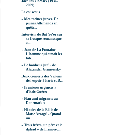
Jacques Chessex (1934-
2009)
Le couscous
« Mes racines juives. De
jeunes Allemands en
quête...
Interview de Bat Ye’or sur
sa fresque romanesque
«...
« Jean de La Fontaine -
L'homme qui aimait les
fab...
« Le bonheur juif » de
Alexander Granowsky
Deux concerts des Violons
de l'espoir à Paris et B...
« Premières urgences »
d’Eric Guéret
« Plan anti-migrants au
Danemark »
« Histoire de la Bible de
Moïse Arragel - Quand
un...
« Trois frères, un père et le
djihad » de Francesc...