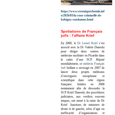
https://www.veroniquechemla.inf
o/2026/03/la-cour-criminelle-de-
bobigny-condamne.html
Spoliations de Français
juifs : l’affaire Krief
En 2000, le
Dr Lionel Krief
s’est
associé avec la Dr Valérie Daneski
pour diriger deux centres de
médecine nucléaire en Picardie dans
le cadre d’une SCP.
Réputé
mondialement, ce
médecin Français
Juif
brillant a envisagé en 2007 de
lancer deux projets médicaux
d’envergures européenne et
scientifique dans cette région
française.
Initiées en 2008
notamment afin de dissoudre la
SCP Krief Daneski, des procédures
judiciaires, aux verdicts souvent
iniques, ont mené à la ruine du Dr
Krief.
Inactions de ministres de
droite et de gauche, refus d’agir ou
inefficacité d’organisations et