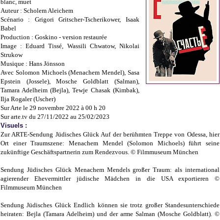
blanc, muet
Auteur : Scholem Aleichem
Scénario : Grigori Gritscher-Tscherikower, Isaak
Babel
Production : Goskino - version restaurée
Image : Eduard Tissé, Wassili Chwatow, Nikolai
Strukow
Musique : Hans Jönsson
Avec Solomon Michoels (Menachem Mendel), Sasa
Epstein (Jossele), Mosche Goldblatt (Salman),
Tamara Adelheim (Bejla), Tewje Chasak (Kimbak),
Ilja Rogaler (Uscher)
Sur Arte le 29 novembre 2022 à 00 h 20
Sur arte.tv du 27/11/2022 au 25/02/2023
Visuels :
Zur ARTE-Sendung Jüdisches Glück Auf der berühmten Treppe von Odessa, hier
Ort einer Traumszene: Menachem Mendel (Solomon Michoels) führt seine
zukünftige Geschäftspartnerin zum Rendezvous. © Filmmuseum München
Sendung Jüdisches Glück Menachem Mendels großer Traum: als international
agierender Ehevermittler jüdische Mädchen in die USA exportieren ©
Filmmuseum München
Sendung Jüdisches Glück Endlich können sie trotz großer Standesunterschiede
heiraten: Bejla (Tamara Adelheim) und der arme Salman (Mosche Goldblatt). ©