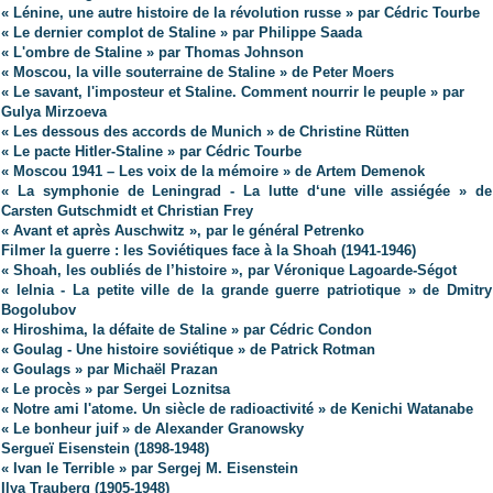
« Lénine, une autre histoire de la révolution russe » par Cédric Tourbe
« Le dernier complot de Staline » par Philippe Saada
« L'ombre de Staline » par Thomas Johnson
« Moscou, la ville souterraine de Staline » de Peter Moers
« Le savant, l'imposteur et Staline. Comment nourrir le peuple » par
Gulya Mirzoeva
« Les dessous des accords de Munich » de Christine Rütten
« Le pacte Hitler-Staline » par Cédric Tourbe
« Moscou 1941 – Les voix de la mémoire » de Artem Demenok
« La symphonie de Leningrad - La lutte d‘une ville assiégée » de
Carsten Gutschmidt et Christian Frey
« Avant et après Auschwitz », par le général Petrenko
Filmer la guerre : les Soviétiques face à la Shoah (1941-1946)
« Shoah, les oubliés de l’histoire », par Véronique Lagoarde-Ségot
« Ielnia - La petite ville de la grande guerre patriotique » de Dmitry
Bogolubov
« Hiroshima, la défaite de Staline » par Cédric Condon
« Goulag - Une histoire soviétique » de Patrick Rotman
« Goulags » par Michaël Prazan
« Le procès » par Sergei Loznitsa
« Notre ami l'atome. Un siècle de radioactivité » de Kenichi Watanabe
« Le bonheur juif » de Alexander Granowsky
Sergueï Eisenstein (1898-1948)
« Ivan le Terrible » par Sergej M. Eisenstein
Ilya Trauberg (1905-1948)