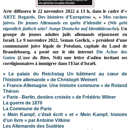
Arte diffusera le 22 novembre 2022 à 13 h, dans le cadre d’«
ARTE Regards. Des histoires d’Européens
», «
Mes racines
juives. De jeunes Allemands en quête d’identité
» (
Wie geht
eigentlich jüdisch sein? Junge Deutsche auf Identitätssuche
). Un
groupe de jeunes adultes juifs allemands séjournent en
Israël.
Le 9 novembre 2022, Seman Gorlick, « président d’une
communauté juive légale de Potsdam, capitale du Land de
Brandebourg, a posté sur le site internet
Die Achse des
Guten
(
L'axe du Bien
, Ndt) une lettre d'adieu invitant ses
coreligionnaires à immigrer dans l'Etat d'Israël.
« Le palais du Reichstag Un bâtiment au cœur de
l'histoire allemande » de Christoph Weinert
« France-Allemagne. Une histoire commune » de Roland
Théron
« Paris - Berlin, destins croisés » de Frédéric Wilner
La guerre de 1870
La Commune de Paris
« Mein Kampf, c’était écrit » et « Mein Kampf, histoire
d'un livre » par Antoine Vitkine
Les Allemands des Sudètes