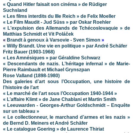
« Quand Hitler faisait son cinéma » de Rüdiger
Suchsland
« Les films interdits du IIIe Reich » de Felix Moeller
« Le Film Maudit - Jud Süss » par Oskar Roehler
« L'expulsion des Allemands de Tchécoslovaquie » de
Matthias Schmidt et Vit Poláček
«
Brandt à genoux à Varsovie -
Sven Simon
»
« Willy Brandt. Une vie en politique » par André Schäfer
Fritz Bauer (1903-1968)
« Les Amnésiques » par Géraldine Schwarz
« Descendants de nazis. L’héritage infernal » de Marie-
Pierre Raimbault et Michael Grynszpan
Rose Valland (1898-1980)
Des galeries d’art sous l’Occupation, une histoire de
l’histoire de l’art
« Le marché de l’art sous l’Occupation 1940-1944 »
« L’affaire Klimt » de Jane Chablani et Martin Smith
« Leeuwarden - Georges-Arthur Goldschmidt – Enquête
sur un tableau »
« Le collectionneur, le marchand d’armes et les nazis »
de Bernd D. Meiners et André Schäfer
« Le catalogue Goering » de Laurence Thiriat