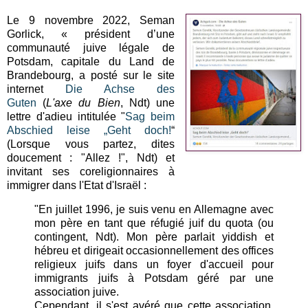
Le 9 novembre 2022, Seman
Gorlick, « président d’une
communauté juive légale de
Potsdam, capitale du Land de
Brandebourg, a posté sur le site
internet
Die Achse des
Guten
(
L'axe du Bien
, Ndt) une
lettre d'adieu intitulée "
Sag beim
Abschied leise „Geht doch!
“
(Lorsque vous partez, dites
doucement : "Allez !", Ndt) et
invitant ses coreligionnaires à
immigrer dans l'Etat d'Israël :
"En juillet 1996, je suis venu en Allemagne avec
mon père en tant que réfugié juif du quota (ou
contingent, Ndt). Mon père parlait yiddish et
hébreu et dirigeait occasionnellement des offices
religieux juifs dans un foyer d'accueil pour
immigrants juifs à Potsdam géré par une
association juive.
Cependant, il s'est avéré que cette association,