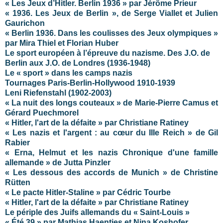
« Les Jeux d’Hitler. Berlin 1936 » par Jérôme Prieur
« 1936. Les Jeux de Berlin », de Serge Viallet et Julien
Gaurichon
« Berlin 1936. Dans les coulisses des Jeux olympiques »
par Mira Thiel et Florian Huber
Le sport européen à l’épreuve du nazisme. Des J.O. de
Berlin aux J.O. de Londres (1936-1948)
Le « sport » dans les camps nazis
Tournages Paris-Berlin-Hollywood 1910-1939
Leni Riefenstahl (1902-2003)
« La nuit des longs couteaux » de Marie-Pierre Camus et
Gérard Puechmorel
« Hitler, l'art de la défaite » par Christiane Ratiney
« Les nazis et l'argent : au cœur du IIIe Reich » de Gil
Rabier
« Erna, Helmut et les nazis Chronique d'une famille
allemande » de Jutta Pinzler
« Les dessous des accords de Munich » de Christine
Rütten
« Le pacte Hitler-Staline » par Cédric Tourbe
« Hitler, l'art de la défaite » par Christiane Ratiney
Le périple des Juifs allemands du « Saint-Louis »
« Été 39 » par Mathias Haentjes et Nina Koshofer