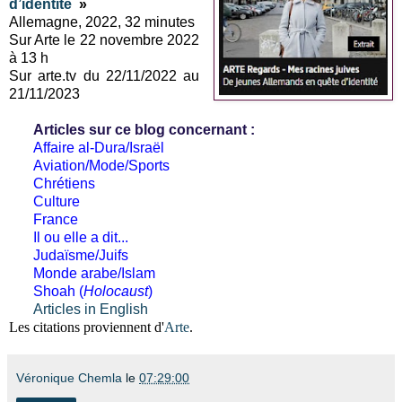
d’identité
»
Allemagne, 2022, 32 minutes
Sur Arte le 22 novembre 2022
à 13 h
Sur arte.tv du 22/11/2022 au
21/11/2023
Articles sur ce blog concernant :
Affaire al-Dura/Israël
Aviation/Mode/Sports
Chrétiens
Culture
France
Il ou elle a dit...
Judaïsme/Juifs
Monde arabe/Islam
Shoah (
Holocaust
)
Articles in English
Les citations proviennent d'
Arte
.
Véronique Chemla
le
07:29:00