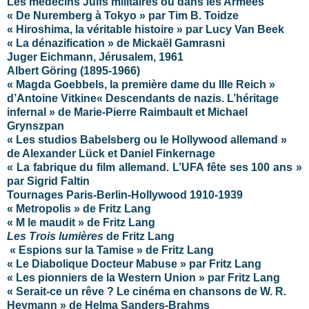
Les médecins Juifs militaires ou dans les Armées
« De Nuremberg à Tokyo » par Tim B. Toidze
« Hiroshima, la véritable histoire » par Lucy Van Beek
« La dénazification » de Mickaël Gamrasni
Juger Eichmann, Jérusalem, 1961
Albert Göring (1895-1966)
« Magda Goebbels, la première dame du IIIe Reich »
d’Antoine Vitkine
« Descendants de nazis. L’héritage
infernal » de Marie-Pierre Raimbault et Michael
Grynszpan
« Les studios Babelsberg ou le Hollywood allemand »
de Alexander Lück et Daniel Finkernage
« La fabrique du film allemand. L’UFA fête ses 100 ans »
par Sigrid Faltin
Tournages Paris-Berlin-Hollywood 1910-1939
« Metropolis » de Fritz Lang
« M le maudit » de Fritz Lang
Les Trois lumières
de Fritz Lang
« Espions sur la Tamise » de Fritz Lang
« Le Diabolique Docteur Mabuse » par Fritz Lang
« Les pionniers de la Western Union » par Fritz Lang
« Serait-ce un rêve ? Le cinéma en chansons de W. R.
Heymann » de Helma Sanders-Brahms