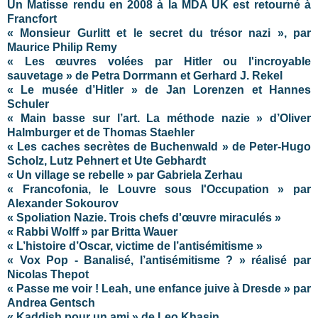
Un Matisse rendu en 2008 à la MDA UK est retourné à
Francfort
« Monsieur Gurlitt et le secret du trésor nazi », par
Maurice Philip Remy
« Les œuvres volées par Hitler ou l'incroyable
sauvetage » de Petra Dorrmann et Gerhard J. Rekel
« Le musée d’Hitler » de Jan Lorenzen et Hannes
Schuler
« Main basse sur l’art. La méthode nazie » d’Oliver
Halmburger et de Thomas Staehler
« Les caches secrètes de Buchenwald » de Peter-Hugo
Scholz, Lutz Pehnert et Ute Gebhardt
« Un village se rebelle » par Gabriela Zerhau
« Francofonia, le Louvre sous l'Occupation » par
Alexander Sokourov
« Spoliation Nazie. Trois chefs d'œuvre miraculés »
« Rabbi Wolff » par Britta Wauer
« L’histoire d’Oscar, victime de l’antisémitisme »
« Vox Pop - Banalisé, l’antisémitisme ? » réalisé par
Nicolas Thepot
« Passe me voir ! Leah, une enfance juive à Dresde » par
Andrea Gentsch
« Kaddish pour un ami » de Leo Khasin