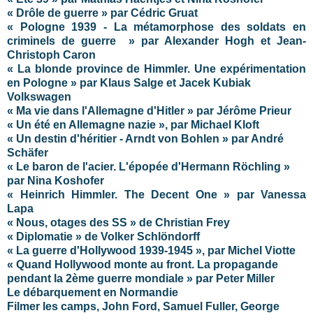
« Drôle de guerre » par Cédric Gruat
« Pologne 1939 - La métamorphose des soldats en
criminels de guerre » par Alexander Hogh et Jean-
Christoph Caron
« La blonde province de Himmler. Une expérimentation
en Pologne » par Klaus Salge et Jacek Kubiak
Volkswagen
« Ma vie dans l'Allemagne d'Hitler » par Jérôme Prieur
« Un été en Allemagne nazie », par Michael Kloft
« Un destin d'héritier - Arndt von Bohlen » par André
Schäfer
« Le baron de l'acier. L'épopée d'Hermann Röchling »
par Nina Koshofer
« Heinrich Himmler. The Decent One » par Vanessa
Lapa
« Nous, otages des SS » de Christian Frey
« Diplomatie » de Volker Schlöndorff
« La guerre d'Hollywood 1939-1945 », par Michel Viotte
« Quand Hollywood monte au front. La propagande
pendant la 2ème guerre mondiale » par Peter Miller
Le débarquement en Normandie
Filmer les camps, John Ford, Samuel Fuller, George