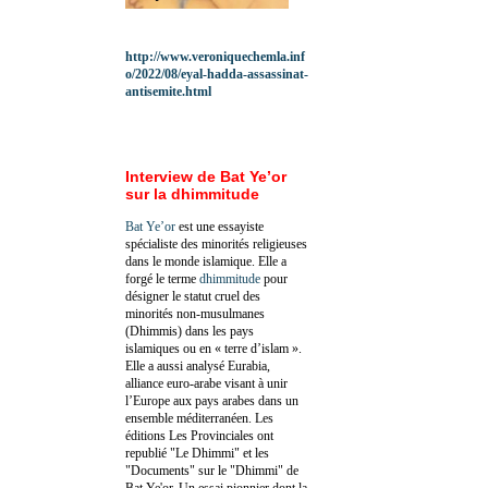
http://www.veroniquechemla.inf
o/2022/08/eyal-hadda-assassinat-
antisemite.html
Interview de Bat Ye’or
sur la dhimmitude
Bat Ye’or
est une essayiste
spécialiste des minorités religieuses
dans le monde islamique. Elle a
forgé le terme
dhimmitude
pour
désigner le statut cruel des
minorités non-musulmanes
(Dhimmis) dans les pays
islamiques ou en « terre d’islam ».
Elle a aussi analysé Eurabia,
alliance euro-arabe visant à unir
l’Europe aux pays arabes dans un
ensemble méditerranéen. Les
éditions Les Provinciales ont
republié "Le Dhimmi" et les
"Documents" sur le "Dhimmi" de
Bat Ye'or. Un essai pionnier dont la