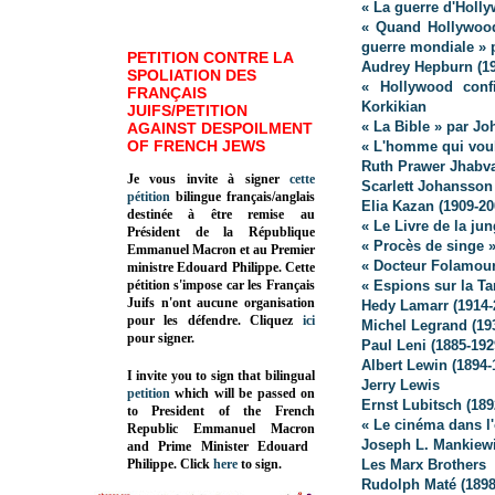
« La guerre d'Holly
« Quand Hollywood
guerre mondiale » p
PETITION CONTRE LA
Audrey Hepburn (19
SPOLIATION DES
« Hollywood conf
FRANÇAIS
Korkikian
JUIFS/PETITION
« La Bible » par J
AGAINST DESPOILMENT
OF FRENCH JEWS
« L'homme qui voul
Ruth Prawer Jhabva
Je vous invite à signer
cette
Scarlett Johansson
pétition
bilingue français/anglais
Elia Kazan (1909-20
destinée à être remise au
« Le Livre de la ju
Président de la République
« Procès de singe 
Emmanuel Macron et au Premier
« Docteur Folamour
ministre Edouard Philippe. Cette
pétition s'impose car les Français
« Espions sur la Ta
Juifs n'ont aucune organisation
Hedy Lamarr (1914-2
pour les défendre. Cliquez
ici
Michel Legrand (19
pour signer.
Paul Leni (1885-192
Albert Lewin (1894-
I invite you to sign that bilingual
Jerry Lewis
petition
which will be passed on
Ernst Lubitsch (189
to President of the French
« Le cinéma dans l
Republic
Emmanuel Macron
Joseph L. Mankiewi
and Prime Minister
Edouard
Philippe
.
Click
here
to sign.
Les Marx Brothers
Rudolph Maté (1898