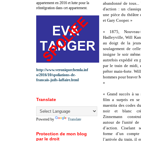
appartement en 2016 et lutte pour la
abandonné de tous... 
réintégration dans cet appartement.
d'action : un classi
une pièce du théâtre 
et Gary Cooper. »
« 1875, Nouveau-
Hadleyville, Will Kane
au doigt de la jeun
soulagement de celle
insigne le soir même
autrefois expédié en p
par le train de midi, 
http://www.veroniquechemla.inf
prêter main-forte. Wi
o/2016/10/spoliations-de-
hommes pour braver Mil
francais-juifs-laffaire.html
»
« Grand succès à sa 
Translate
film a surpris en s
maestria des codes d
noir et blanc crép
Zinnemann constru
Powered by
Translate
autour de l'unité de
d’action. Ciselant 
Protection de mon blog
forme d’un compte 
par le droit
l’arrivée du train, i