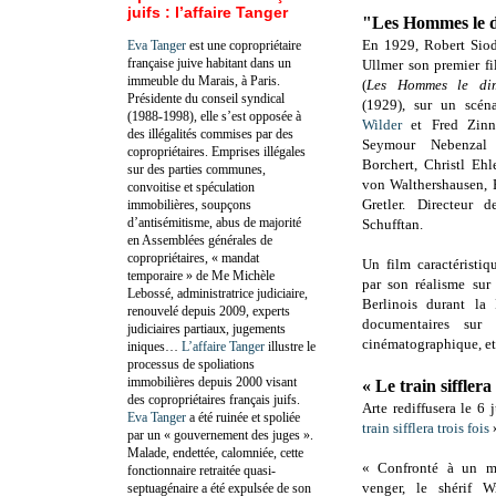
juifs : l’affaire Tanger
"Les Hommes le 
En 1929, Robert Siod
Eva Tanger
est une copropriétaire
française juive habitant dans un
Ullmer son premier 
immeuble du Marais, à Paris.
(
Les Hommes le di
Présidente du conseil syndical
(1929), sur un scén
(1988-1998), elle s’est opposée à
Wilder
et Fred Zinn
des illégalités commises par des
Seymour Nebenzal
copropriétaires. Emprises illégales
Borchert, Christl Ehl
sur des parties communes,
von Walthershausen,
convoitise et spéculation
Gretler
. Directeur 
immobilières, soupçons
d’antisémitisme, abus de majorité
Schufftan.
en Assemblées générales de
copropriétaires, « mandat
Un film caractéristiq
temporaire » de Me Michèle
par son réalisme sur
Lebossé, administratrice judiciaire,
Berlinois durant la
renouvelé depuis 2009, experts
documentaires sur
judiciaires partiaux, jugements
cinématographique, et l
iniques…
L’affaire Tanger
illustre le
processus de spoliations
immobilières depuis 2000 visant
« Le train sifflera 
des copropriétaires français juifs.
Arte rediffusera le 6
Eva Tanger
a été ruinée et spoliée
train sifflera trois fois
par un « gouvernement des juges ».
Malade, endettée, calomniée, cette
« Confronté à un ma
fonctionnaire retraitée quasi-
venger, le shérif 
septuagénaire a été expulsée de son