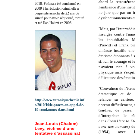
abord la testostéron
2010.
Fofana a été c
ondamné en
l'ambiance d'une instit
2009 à la réclusion criminelle à
ne jure que par un in
perpétuité assortie de 22 ans de
dysfonctionnements et
sûreté pour avoir séquestré, torturé
et tué Ilan Halimi en 2006.
"Mais, par l'intermédi
insurgés contre l'arm
les inoubliables M
(Prewitt) et Frank Si
cinéaste insuffle une
érotisme étonnants à
si, ici, le courage et l
n'avaient rien à vo
physique mais s'expri
délicatesse des émoti
"Convaincu de l’étend
dramatique et de l
relancer sa carrière
http://www.veroniquechemla.inf
obtenu difficilement, e
o/2010/10/le-proces-en-appel-de-
19-condamnes-dans.html
Gardner, de passer
d’interpréter le 
dans
From Here to Ete
Jean-Louis (Chalom)
aura des hommes
) d
Levy, victime d’une
(1954), avec Bu
tentative d’assassinat