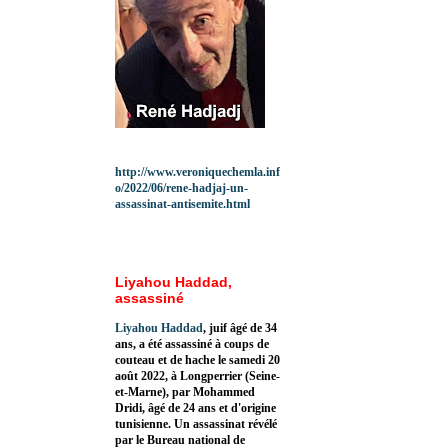
http://www.veroniquechemla.inf
o/2022/06/rene-hadjaj-un-
assassinat-antisemite.html
Liyahou Haddad,
assassiné
Liyahou Haddad
, juif âgé de 34
ans, a été assassiné à coups de
couteau et de hache le samedi 20
août 2022, à Longperrier (Seine-
et-Marne), par Mohammed
Dridi, âgé de 24 ans et d'origine
tunisienne. Un assassinat révélé
par le Bureau national de