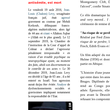
Montgomery Clift, Dé
antisémite, est mort
l'alcool", confie Sinatr
Le vendredi 19 août 2016,
Jean-
Louis (Chalom) Levy
, sexagénaire
Ce rôle dramatique lui
français juif, était
agressé
and very moved... I 
gravement au couteau par Mehdi
cérémonie de remise d
Kerkoub, délinquant franco-
algérien multirécidiviste, alors âgé
"Au risque de se per
de 44 ans et
criant
« Allahou Aqbar
Réalisé par Fred Zin
» (Allah est le plus grand). Le 12
septembre 2019, la Chambre de
risque de se perdre,
1
l’instruction de la Cour d’appel de
Finch, Edith Evans et
Colmar a déclaré l’agresseur
pénalement irresponsable
«
en
Un film adapté du r
raison d’un trouble psychique ou
Hulme (1956) et dont
neuropsychique ayant, au moment
partie en Afrique.
des faits, aboli son discernement ou
le contrôle de ses actes
»
. Le 30
"L'histoire d'une jeun
décembre 2019, Jean-Louis Levy
est décédé à l’âge de 65 ans ; il a été
qui entre dans les an
enterré en Israël. Son agression
Bruges. Diplômée de 
aurait du/pu être évitée.
Analyse
de
rend au Congo pou
dysfonctionnements occultés et
athée. Éprouvée, ell
gravissimes impliquant notamment
peu avant la Deuxiè
la responsabilité de l’Etat.
refusant les compromis,