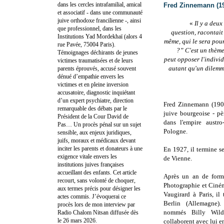
dans les cercles intrafamilial, amical
Fred Zinnemann (19
et associatif - dans une communauté
juive orthodoxe francilienne -, ainsi
«
Il y a deux
que professionnel, dans les
question, racontait
Institutions Yad Mordekhaï (alors 4
même, qui le sera pour
rue Pavée, 75004 Paris).
?” C'est un thème
Témoignages déchirants de jeunes
peut opposer l'indivi
victimes traumatisées et de leurs
autant qu'un dilemm
parents éprouvés, accusé souvent
dénué d’empathie envers les
victimes et en pleine inversion
accusatoire, diagnostic inquiétant
d’un expert psychiatre, direction
Fred Zinnemann (1907
remarquable des débats par le
juive bourgeoise - pè
Président de la Cour David de
dans l'empire austro
Pas… Un procès pénal sur un sujet
Pologne.
sensible, aux enjeux juridiques,
juifs, moraux et médicaux devant
inciter les parents et donateurs à une
En 1927, il termine se
exigence vitale envers les
de Vienne.
institutions juives françaises
accueillant des enfants. Cet article
Après un an de form
recourt, sans volonté de choquer,
Photographie et Ciném
aux termes précis pour désigner les
Vaugirard à Paris, i
actes commis. J’évoquerai ce
Berlin (Allemagne)
procès lors de mon interview par
nommés Billy Wild
Radio Chalom Nitsan diffusée dès
le 26 mars 2026.
collaborent avec lui 