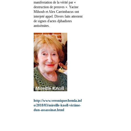
manifestation de la vérité par «
destruction de preuves ». Yacine
Mihoub et Alex Carrimbacus ont
interjeté appel. Divers faits attestent
de signes d'actes djihadistes
antisémites.
http://www.veroniquechemla.inf
o/2018/03/mireille-knoll-victime-
dun-assassinat.html