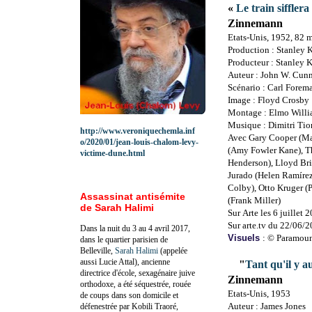
«
Le train sifflera 
Zinnemann
Etats-Unis, 1952, 82 
Production : Stanley 
Producteur : Stanley 
Auteur : John W. Cu
Scénario : Carl Forem
Image : Floyd Crosby
Montage : Elmo Willi
Musique : Dimitri Ti
http://www.veroniquechemla.inf
Avec Gary Cooper (Mar
o/2020/01/jean-louis-chalom-levy-
(Amy Fowler Kane), T
victime-dune.html
Henderson), Lloyd Bri
Jurado (Helen Ramírez
Colby), Otto Kruger (
Assassinat antisémite
(Frank Miller)
de Sarah Halimi
Sur
Arte les 6 juillet 
Sur arte.tv du 22/06/
Dans la nuit du 3 au 4 avril 2017,
Visuels
:
© Paramoun
dans le quartier parisien de
Belleville,
Sarah Halimi
(appelée
aussi Lucie Attal), ancienne
"
Tant qu'il y 
directrice d'école, sexagénaire juive
Zinnemann
orthodoxe, a été séquestrée, rouée
Etats-Unis, 1953
de coups dans son domicile et
Auteur : James Jones
défenestrée par Kobili Traoré,