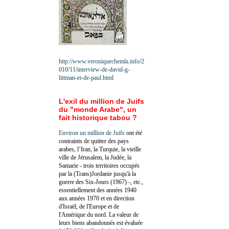
http://www.veroniquechemla.info/2
010/11/interview-de-david-g-
littman-et-de-paul.html
L'exil du million de Juifs
du "monde Arabe", un
fait historique tabou ?
Environ un million de Juifs
ont été
contraints de quitter des pays
arabes, l’Iran, la Turquie, la vieille
ville de Jérusalem, la Judée, la
Samarie - trois territoires occupés
par la (Trans)Jordanie jusqu'à la
guerre des Six-Jours (1967) -, etc.,
essentiellement des années 1940
aux années 1970 et en direction
d'Israël, de l'Europe et de
l'Amérique du nord. La valeur de
leurs biens abandonnés est évaluée