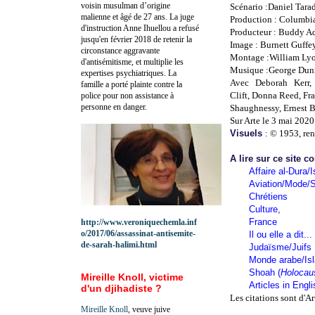
voisin musulman d’origine
Scénario :Daniel Tara
malienne et âgé de 27 ans. La juge
Production : Columbia
d'instruction Anne Ihuellou a refusé
Producteur : Buddy Ad
jusqu'en février 2018 de retenir la
Image : Burnett Guffe
circonstance aggravante
Montage :William Ly
d'antisémitisme, et multiplie les
Musique :George Dun
expertises psychiatriques. La
Avec Deborah Kerr,
famille a porté plainte contre la
Clift, Donna Reed, Fr
police pour non assistance à
personne en danger.
Shaughnessy, Ernest 
Sur Arte le 3 mai 2020
Visuels
: © 1953, re
A lire sur ce site c
Affaire al-Dura/I
Aviation/Mode/S
Chrétiens
Culture
,
France
http://www.veroniquechemla.inf
o/2017/06/assassinat-antisemite-
Il ou elle a dit...
de-sarah-halimi.html
Judaïsme/Juifs
Monde arabe/Is
Shoah (
Holocau
Mireille Knoll, victime
Articles in Engl
d'un djihadiste ?
Les citations sont d'Ar
Mireille Knoll
, veuve juive