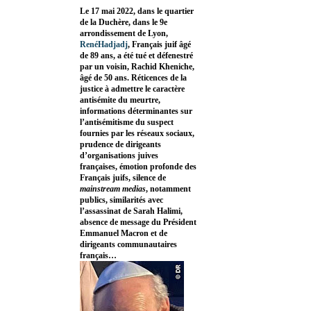
Le 17 mai 2022, dans le quartier
de la Duchère, dans le 9e
arrondissement de Lyon,
RenéHadjadj
, Français juif âgé
de 89 ans, a été tué et défenestré
par un voisin, Rachid Kheniche,
âgé de 50 ans. Réticences de la
justice à admettre le caractère
antisémite du meurtre,
informations déterminantes sur
l’antisémitisme du suspect
fournies par les réseaux sociaux,
prudence de dirigeants
d’organisations juives
françaises, émotion profonde des
Français juifs, silence de
mainstream medias
, notamment
publics, similarités avec
l’assassinat de Sarah Halimi,
absence de message du Président
Emmanuel Macron et de
dirigeants communautaires
français…