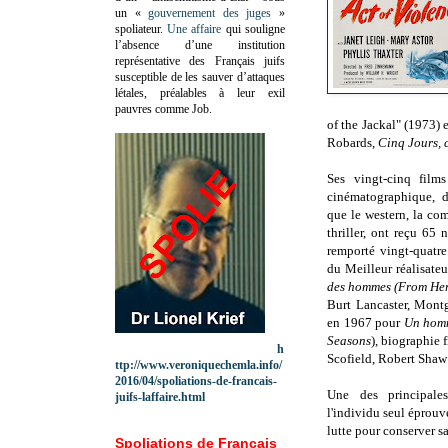
un «
gouvernement des juges
»
spoliateur.
Une affaire
qui souligne
l’absence d’une institution
représentative des Français juifs
susceptible de les sauver d’attaques
létales, préalables à leur exil
pauvres comme Job.
of the Jackal" (1973)
Robards,
Cinq Jours, 
Ses vingt-cinq film
cinématographique, d
que le western, la com
thriller, ont reçu 65
remporté vingt-quatr
du Meilleur réalisate
des hommes (From Her
Burt Lancaster, Montg
en 1967 pour
Un homm
Seasons
), biographie
h
Scofield, Robert Shaw
ttp://www.veroniquechemla.info/
2016/04/spoliations-de-francais-
Une des principale
juifs-laffaire.html
l'individu seul éprouv
lutte pour conserver sa
Spoliations de Français