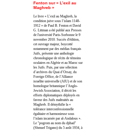
Fenton sur « L’exil au
Maghreb »
Le livre « L’exil au Maghreb, la
condition juive sous l’islam 1148-
1912 » de Paul B. Fenton et David
G. Littman a été publié aux Presses
de l'université Paris-Sorbonne le 9
novembre 2010. Succès d'édition,
cet ouvrage majeur, boycotté
notamment par des médias français
Juifs, présente une anthologie
chronologique de récits de témoins
oculaires en Algérie et au Maroc sur
les Juifs. Puis, par une sélection
d’archives du Quai d’Orsay, du
Foreign Office, de l’Alliance
israélite universelle (AIU) et de son
homologue britannique l’Anglo-
Jewish Association, il décrit les
efforts diplomatiques déployés en
faveur des Juifs maltraités au
Maghreb. Il démythifie la «
tolérance interconfessionnelle
égalitaire et harmonieuse sous
l’islam incarnée par al-Andalous ».
Le "pogrom au nom du djihad"
(Shmuel Trigano) du 5 août 1934, à