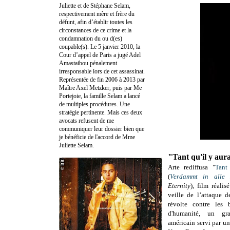
Juliette et de Stéphane Selam,
respectivement mère et frère du
défunt, afin d’établir toutes les
circonstances de ce crime et la
condamnation du ou d(es)
coupable(s). Le 5 janvier 2010, la
Cour d’appel de Paris a jugé Adel
Amastaibou pénalement
irresponsable lors de cet assassinat.
Représentée de fin 2006 à 2013 par
Maître Axel Metzker, puis par Me
Portejoie, la famille Selam a lancé
de multiples procédures. Une
stratégie pertinente. Mais ces deux
avocats refusent de me
communiquer leur dossier bien que
je bénéficie de l'accord de Mme
Juliette Selam.
"Tant qu'il y au
Arte rediffusa "
Tant
(
Verdammt in alle 
Eternity
), film réali
veille de l’attaque d
révolte contre les b
d'humanité, un gr
américain servi par un