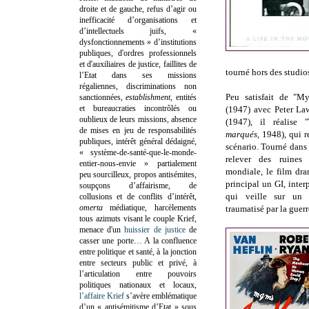
droite et de gauche, refus d’agir ou
inefficacité d’organisations et
d’intellectuels juifs, «
dysfonctionnements » d’institutions
publiques, d'ordres professionnels
et d'auxiliaires de justice, faillites de
tourné hors des studio
l’Etat dans ses missions
régaliennes, discriminations non
Peu satisfait de "M
sanctionnées,
establishment
, entités
et bureaucraties incontrôlés ou
(1947) avec Peter Law
oublieux de leurs missions, absence
(1947), il réalise 
de mises en jeu de responsabilités
marqués,
1948), qui r
publiques, intérêt général dédaigné,
scénario. Tourné dans
« système-de-santé-que-le-monde-
relever des ruine
entier-nous-envie » partialement
mondiale, le film dr
peu sourcilleux, propos antisémites,
principal un GI, inte
soupçons d’affairisme, de
qui veille sur un 
collusions et de conflits d’intérêt,
omerta
médiatique, harcèlements
traumatisé par la guer
tous azimuts visant le couple Krief,
menace d'un
huissier de justice
de
casser une porte…
A la confluence
entre politique et santé, à la jonction
entre secteurs public et privé, à
l’articulation entre pouvoirs
politiques nationaux et locaux,
l’affaire Krief
s’avère emblématique
d’un « antisémitisme d’Etat » sous