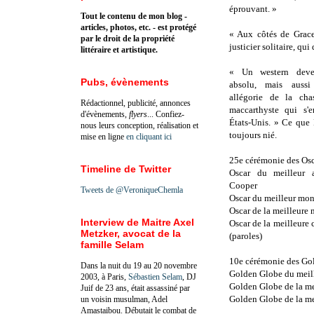
éprouvant. »
Tout le contenu de mon blog -
articles, photos, etc. - est protégé
« Aux côtés de Grace
par le droit de la propriété
justicier solitaire, qu
littéraire et artistique.
« Un western deve
Pubs, évènements
absolu, mais aussi
allégorie de la cha
Rédactionnel, publicité, annonces
maccarthyste qui s'e
d'évènements,
flyers
... Confiez-
États-Unis. » Ce que
nous leurs conception, réalisation et
toujours nié.
mise en ligne
en cliquant ici
25e cérémonie des Osc
Timeline de Twitter
Oscar du meilleur 
Cooper
Tweets de @VeroniqueChemla
Oscar du meilleur mon
Oscar de la meilleure
Interview de Maitre Axel
Oscar de la meilleure
Metzker, avocat de la
(paroles)
famille Selam
10e cérémonie des Go
Dans la nuit du 19 au 20 novembre
Golden Globe du meill
2003, à Paris,
Sébastien Selam
, DJ
Golden Globe de la me
Juif de 23 ans, était assassiné par
Golden Globe de la me
un voisin musulman, Adel
Amastaibou. Débutait le combat de