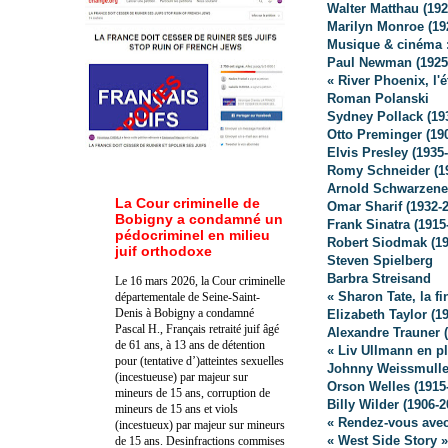
Walter Matthau (192
Marilyn Monroe (19
Musique & cinéma :
Paul Newman (1925
« River Phoenix, l'é
Roman Polanski
Sydney Pollack (19
Otto Preminger (19
Elvis Presley (1935
Romy Schneider (1
Arnold Schwarzene
La Cour criminelle de
Omar Sharif (1932-
Bobigny a condamné un
Frank Sinatra (1915
pédocriminel en milieu
Robert Siodmak (19
juif orthodoxe
Steven Spielberg
Barbra Streisand
Le 16 mars 2026, la Cour criminelle
« Sharon Tate, la f
départementale de Seine-Saint-
Denis à Bobigny a condamné
Elizabeth Taylor (19
Pascal H., Français retraité juif âgé
Alexandre Trauner 
de 61 ans, à 13 ans de détention
« Liv Ullmann en p
pour (tentative d’)atteintes sexuelles
Johnny Weissmuller
(incestueuse) par majeur sur
Orson Welles (1915
mineurs de 15 ans, corruption de
Billy Wilder (1906-2
mineurs de 15 ans et viols
« Rendez-vous avec
(incestueux) par majeur sur mineurs
« West Side Story 
de 15 ans. Des
infractions commises