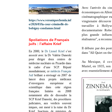
Avec l'arrivée du ci
économiques en Allema
cinématographique eur
https://www.veroniquechemla.inf
vingtenaire découvre
o/2026/03/la-cour-criminelle-de-
travailler à Holly
bobigny-condamne.html
documentariste Rober
plus grande influe
réalisateur", a recon
Spoliations de Français
juifs : l’affaire Krief
Il débute par des post
En 2000, le
Dr Lionel Krief
s’est
dans "All Quiet on the
associé avec la Dr Valérie Daneski
pour diriger deux centres de
Au Mexique, il co-
médecine nucléaire en Picardie dans
Muriel, en 1935, son 
le cadre d’une SCP.
Réputé
avec essentiellement 
mondialement, ce
médecin Français
Juif
brillant a envisagé en 2007 de
lancer deux projets médicaux
d’envergures européenne et
scientifique dans cette région
française.
Initiées en 2008
notamment afin de dissoudre la
SCP Krief Daneski, des procédures
judiciaires, aux verdicts souvent
iniques, ont mené à la ruine du Dr
Krief.
Inactions de ministres de