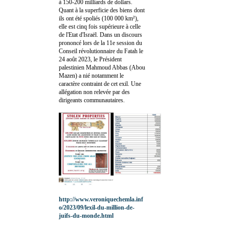
à 150-200 milliards de dollars.
Quant à la superficie des biens dont
ils ont été spoliés (100 000 km²),
elle est cinq fois supérieure à celle
de l'Etat d'Israël. Dans un discours
prononcé lors de la 11e session du
Conseil révolutionnaire du Fatah le
24 août 2023, le Président
palestinien Mahmoud Abbas (Abou
Mazen) a nié notamment le
caractère contraint de cet exil. Une
allégation non relevée par des
dirigeants communautaires.
http://www.veroniquechemla.inf
o/2023/09/lexil-du-million-de-
juifs-du-monde.html