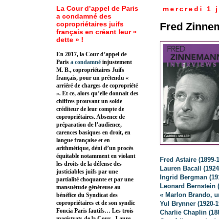
La Cour d’appel de Paris
mercredi 1 j
a condamné des
copropriétaires juifs
Fred Zinne
français en créant leur «
dette » !
En 2017, la Cour d’appel de
Paris
a condamné
injustement
M. B., copropriétaires Juifs
français, pour un prétendu «
arriéré de charges de copropriété
». Et ce, alors qu’elle donnait des
chiffres prouvant un solde
créditeur de leur compte de
copropriétaires. Absence de
préparation de l’audience,
carences basiques en droit, en
langue française et en
arithmétique, déni d’un procès
équitable notamment en violant
Fred Astaire
(1899-
les droits de la défense des
Lauren Bacall (1924
justiciables juifs par une
Ingrid Bergman (19
partialité choquante et par une
Leonard Bernstein 
mansuétude généreuse au
« Marlon Brando, u
bénéfice du Syndicat des
copropriétaires et de son syndic
Yul Brynner (1920-1
Foncia Paris fautifs… Les trois
Charlie Chaplin (18
magistrats de la Cour - Laure