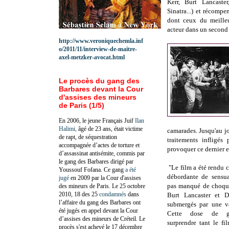
Kerr, Burt Lancaste
Sinatra...) et récompe
dont ceux du meilleu
acteur dans un second 
http://www.veroniquechemla.inf
o/2011/11/interview-de-maitre-
axel-metzker-avocat.html
Le procès du gang des
Barbares devant la Cour
d'assises des mineurs
de Paris (1/5)
En 2006, le jeune Français Juif
Ilan
Halimi,
âgé de 23 ans, était victime
camarades. Jusqu'au jo
de rapt, de séquestration
traitements infligés
accompagnée d’actes de torture et
provoquer ce dernier
d’assassinat antisémite, commis par
le gang des Barbares dirigé par
"
Le film a été rendu c
Youssouf Fofana. Ce gang
a été
débordante de sensua
jugé
en 2009 par la Cour d'assises
pas manqué de choque
des mineurs de Paris. Le 25 octobre
2010, 18 des 25
condamnés
dans
Burt Lancaster et D
l’affaire du gang des Barbares ont
submergés par une v
été jugés en appel devant la Cour
Cette dose de gl
d’assises des mineurs de Créteil. Le
surprendre tant le fi
procès s'est achevé le 17 décembre