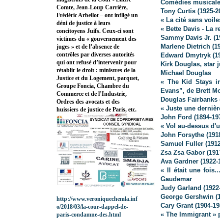
Comédies musicales
Comte, Jean-Loup Carrière,
Tony Curtis (1925-2
Frédéric Arbellot – ont infligé un
« La cité sans voil
déni de justice à leurs
« Bette Davis - La 
concitoyens Juifs. Ceux-ci sont
Sammy Davis Jr. (1
victimes du « gouvernement des
Marlene Dietrich (1
juges » et de l’absence de
contrôles par diverses autorités
Edward Dmytryk (19
qui ont refusé d’intervenir pour
Kirk Douglas, star 
rétablir le droit : ministres de la
Michael Douglas
Justice et du Logement, parquet,
« The Kid Stays in
Groupe Foncia, Chambre du
Evans”, de Brett M
Commerce et de l’Industrie,
Douglas Fairbanks 
Ordres des avocats et des
« Juste une derniè
huissiers de justice de Paris, etc.
John Ford (1894-19
« Vol au-dessus d'
John Forsythe (191
Samuel Fuller (1912
Zsa Zsa Gabor (191
Ava Gardner (1922-
« Il était une foi
Gaudemar
Judy Garland (1922
George Gershwin (1
http://www.veroniquechemla.inf
Cary Grant (1904-19
o/2018/03/la-cour-dappel-de-
« The Immigrant » 
paris-condamne-des.html