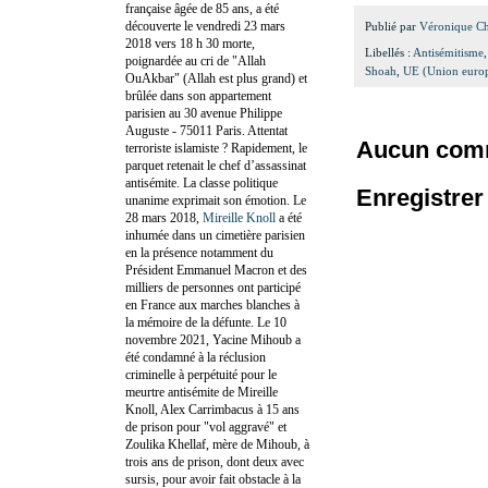
française âgée de 85 ans, a été
découverte le vendredi 23 mars
Publié par
Véronique C
2018 vers 18 h 30 morte,
Libellés :
Antisémitisme
poignardée au cri de "Allah
Shoah
,
UE (Union euro
OuAkbar" (Allah est plus grand) et
brûlée dans son appartement
parisien au 30 avenue Philippe
Auguste - 75011 Paris. Attentat
Aucun comm
terroriste islamiste ? Rapidement, le
parquet retenait le chef d’assassinat
antisémite. La classe politique
Enregistre
unanime exprimait son émotion. Le
28 mars 2018,
Mireille Knoll
a été
inhumée dans un cimetière parisien
en la présence notamment du
Président Emmanuel Macron et des
milliers de personnes ont participé
en France aux marches blanches à
la mémoire de la défunte. Le 10
novembre 2021, Yacine Mihoub a
été condamné à la réclusion
criminelle à perpétuité pour le
meurtre antisémite de Mireille
Knoll, Alex Carrimbacus à 15 ans
de prison pour "vol aggravé" et
Zoulika Khellaf, mère de Mihoub, à
trois ans de prison, dont deux avec
sursis, pour avoir fait obstacle à la