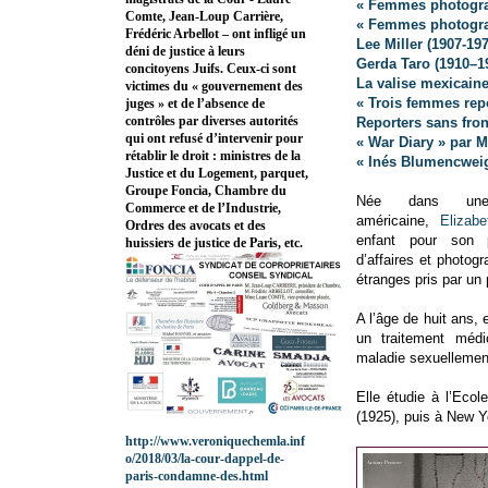
« Femmes photograp
Comte, Jean-Loup Carrière,
« Femmes photogra
Frédéric Arbellot – ont infligé un
Lee Miller (1907-19
déni de justice à leurs
Gerda Taro (1910–1
concitoyens Juifs. Ceux-ci sont
La valise mexicain
victimes du « gouvernement des
« Trois femmes rep
juges » et de l’absence de
contrôles par diverses autorités
Reporters sans fron
qui ont refusé d’intervenir pour
« War Diary » par 
rétablir le droit : ministres de la
« Inés Blumencweig
Justice et du Logement, parquet,
Groupe Foncia, Chambre du
Née dans une 
Commerce et de l’Industrie,
américaine,
Elizab
Ordres des avocats et des
enfant pour son 
huissiers de justice de Paris, etc.
d’affaires et photog
étranges pris par un p
A l’âge de huit ans, e
un traitement médi
maladie sexuellemen
Elle étudie à l’Eco
(1925), puis à New Y
http://www.veroniquechemla.inf
o/2018/03/la-cour-dappel-de-
paris-condamne-des.html