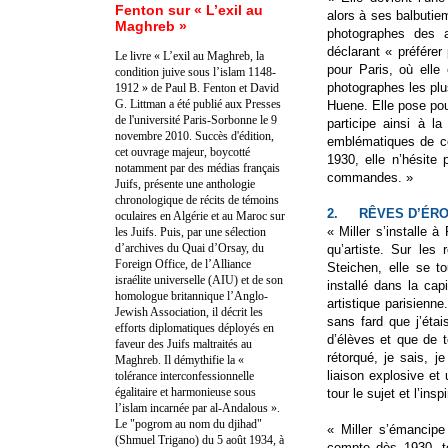
Fenton sur « L’exil au
alors à ses balbutie
Maghreb »
photographes des a
déclarant « préférer
Le livre « L’exil au Maghreb, la
pour Paris, où ell
condition juive sous l’islam 1148-
photographes les plu
1912 » de Paul B. Fenton et David
G. Littman a été publié aux Presses
Huene. Elle pose pou
de l'université Paris-Sorbonne le 9
participe ainsi à 
novembre 2010. Succès d'édition,
emblématiques de ce
cet ouvrage majeur, boycotté
1930, elle n’hésit
notamment par des médias français
commandes. »
Juifs, présente une anthologie
chronologique de récits de témoins
2.
RÊVES D’ÉR
oculaires en Algérie et au Maroc sur
« Miller s’installe à
les Juifs. Puis, par une sélection
d’archives du Quai d’Orsay, du
qu’artiste. Sur le
Foreign Office, de l’Alliance
Steichen, elle se t
israélite universelle (AIU) et de son
installé dans la cap
homologue britannique l’Anglo-
artistique parisienne
Jewish Association, il décrit les
sans fard que j’étai
efforts diplomatiques déployés en
d’élèves et que de t
faveur des Juifs maltraités au
rétorqué, je sais, j
Maghreb. Il démythifie la «
liaison explosive et 
tolérance interconfessionnelle
égalitaire et harmonieuse sous
tour le sujet et l’insp
l’islam incarnée par al-Andalous ».
Le "pogrom au nom du djihad"
« Miller s’émancipe
(Shmuel Trigano) du 5 août 1934, à
compte dès 1930, to