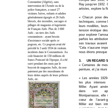
Constantine (Algérie), sans
Ray jusqu’en 1932. C
intervention de l'Armée ou de la
artistes, explore la f
police françaises, a causé 27
victimes Juives, enfants et adultes
« Chacun pose devan
généralement égorgés et 26 Juifs
blessés, des incendies, saccages et
techniques, comme la
pillages de magasins et logements
leurs modèles, leur
de Français Juifs. Plus de 3 000
tension érotique des
Juifs - un tiers des Juifs
pour explorer l’amour
constantinois - ayant besoin
parfois les attributio
d'assistance sociale après ce
ses travaux avaient
pogrom, etc. Ce pogrom avait été
“Cela n’aucune impo
précédé le 3 août 1934 de violents
nous étions presque 
incidents dans le Constantinois. Au
coût financier de 150 millions de
francs Poincaré de l'époque, il a été
3.
UN REGARD 
suivi pendant des mois par le
« Certaines de mes
boycott de magasins Juifs, du non
peinture, et j’ai réun
paiement par des musulmans de
leurs dettes auprès de leurs prêteurs
« Les années 1929-
Juifs, etc.
les plus intenses
Miller. Ayant amé
dans son app
Montparnasse, elle v
cœur de l’avant-ga
Miller est bien int