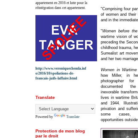
appartement en 2016 et lutte pour la
réintégration dans cet appartement.
"Comprising four part
of women and their l
and in the immediate
"
Women before the
wartime vision of w
preceding the Second
childhood trauma, he
Surrealist art move
and her two marriage
http://www.veroniquechemla.inf
Women in Wartime 
o/2016/10/spoliations-de-
how Miller, in h
francais-juifs-laffaire.html
photographer fo
documented the
inexorable transfor
Translate
lives in wartime Bri
and 1944. Illustra
privation and suffer
some cases, 
Powered by
Translate
opportunities outsid
Protection de mon blog
par le droit