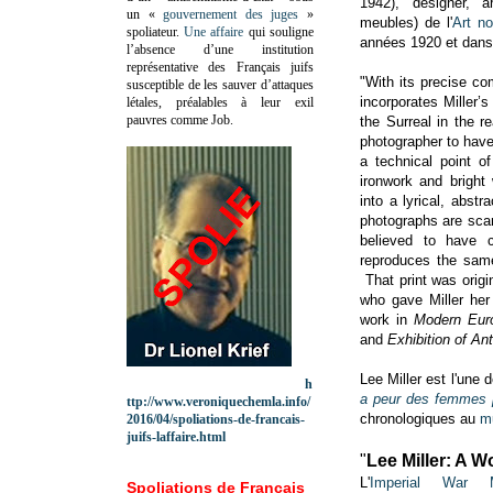
1942), designer, ar
un «
gouvernement des juges
»
meubles) de l'
Art n
spoliateur.
Une affaire
qui souligne
années 1920 et dans
l’absence d’une institution
représentative des Français juifs
"With its precise co
susceptible de les sauver d’attaques
incorporates Miller’
létales, préalables à leur exil
pauvres comme Job.
the Surreal in the r
photographer to have
a technical point of
ironwork and bright 
into a lyrical, abstr
photographs are scar
believed to have c
reproduces the same
That print was origin
who gave Miller her 
work in
Modern Eur
and
Exhibition of An
Lee Miller
est l'une 
h
a peur des femmes 
ttp://www.veroniquechemla.info/
chronologiques au
m
2016/04/spoliations-de-francais-
juifs-laffaire.html
"
Lee Miller: A 
L'
Imperial War 
Spoliations de Français