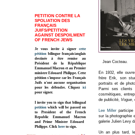
PETITION CONTRE LA
SPOLIATION DES
FRANÇAIS
JUIFS/PETITION
AGAINST DESPOILMENT
OF FRENCH JEWS
Je vous invite à signer
cette
pétition
bilingue français/anglais
destinée à être remise au
Jean Cocteau.
Président de la République
Emmanuel Macron et au Premier
En 1932, elle ouvr
ministre Edouard Philippe. Cette
pétition s'impose car les Français
frère Erik, son st
Juifs n'ont aucune organisation
portraits et de pho
pour les défendre. Cliquez
ici
Parmi ses clients 
pour signer.
cosmétiques, entre
de publicité,
Vogue
, 
I invite you to sign that bilingual
petition
which will be passed on
Lee Miller
participe 
to President of the French
sur la photographie
Republic
Emmanuel Macron
galerie Julien Levy 
and Prime Minister
Edouard
Philippe
.
Click
here
to sign.
Un an plus tard, l