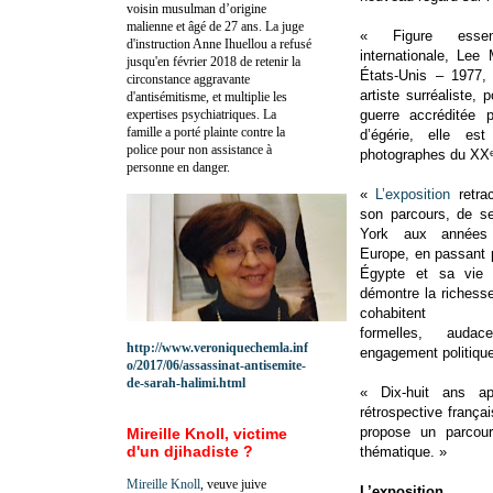
voisin musulman d’origine
malienne et âgé de 27 ans. La juge
« Figure essent
d'instruction Anne Ihuellou a refusé
internationale, Lee
jusqu'en février 2018 de retenir la
États-Unis – 1977,
circonstance aggravante
artiste surréaliste,
d'antisémitisme, et multiplie les
expertises psychiatriques. La
guerre accréditée 
famille a porté plainte contre la
d’égérie, elle es
police pour non assistance à
photographes du XXᵉ
personne en danger.
«
L’exposition
retra
son parcours, de s
York aux années
Europe, en passant 
Égypte et sa vie 
démontre la richess
cohabitent exp
formelles, auda
http://www.veroniquechemla.inf
engagement politique
o/2017/06/assassinat-antisemite-
de-sarah-halimi.html
« Dix-huit ans ap
rétrospective franç
propose un parcour
Mireille Knoll, victime
d'un djihadiste ?
thématique. »
Mireille Knoll
, veuve juive
L’exposition