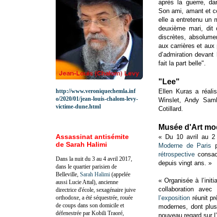
après la guerre, dan
Son ami, amant et c
elle a entretenu un 
deuxième mari, dit 
discrètes, absolume
aux carrières et aux 
d’admiration devant
fait la part belle".
"Lee"
http://www.veroniquechemla.inf
Ellen Kuras a réal
o/2020/01/jean-louis-chalom-levy-
Winslet, Andy Samb
victime-dune.html
Cotillard.
Musée d'Art m
Assassinat antisémite
« Du 10 avril au 2
de Sarah Halimi
Moderne de Paris
p
rétrospective
consacr
Dans la nuit du 3 au 4 avril 2017,
depuis vingt ans. »
dans le quartier parisien de
Belleville,
Sarah Halimi
(appelée
« Organisée à l’initi
aussi Lucie Attal), ancienne
collaboration avec 
directrice d'école, sexagénaire juive
orthodoxe, a été séquestrée, rouée
l’exposition
réunit pr
de coups dans son domicile et
modernes, dont plus
défenestrée par Kobili Traoré,
nouveau regard sur l