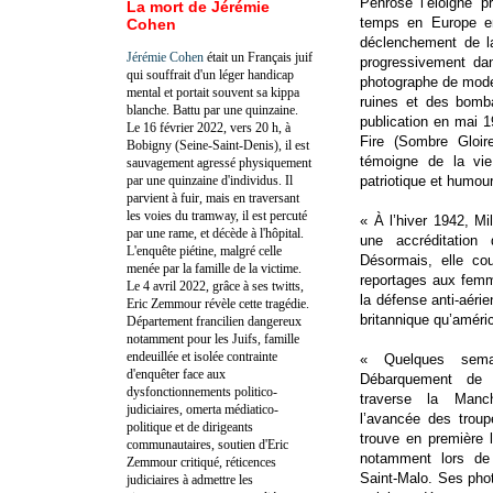
Penrose l’éloigne 
La mort de Jérémie
temps en Europe e
Cohen
déclenchement de la 
Jérémie Cohen
était un Français juif
progressivement da
qui souffrait d'un léger handicap
photographe de mode.
mental et portait souvent sa kippa
ruines et des bomba
blanche. Battu par une quinzaine.
publication en mai 1
Le 16 février 2022, vers 20 h, à
Fire (Sombre Gloir
Bobigny (Seine-Saint-Denis), il est
témoigne de la vie
sauvagement agressé physiquement
par une quinzaine d'individus. Il
patriotique et humour
parvient à fuir, mais en traversant
les voies du tramway, il est percuté
« À l’hiver 1942, Mi
par une rame, et décède à l'hôpital.
une accréditation
L'enquête piétine, malgré celle
Désormais, elle co
menée par la famille de la victime.
reportages aux femm
Le 4 avril 2022, grâce à ses twitts,
la défense anti-aéri
Eric Zemmour révèle cette tragédie.
britannique qu’améric
Département francilien dangereux
notamment pour les Juifs, famille
endeuillée et isolée contrainte
« Quelques sema
d'enquêter face aux
Débarquement de 
dysfonctionnements politico-
traverse la Manc
judiciaires, omerta médiatico-
l’avancée des troup
politique et de dirigeants
trouve en première l
communautaires, soutien d'Eric
notamment lors de 
Zemmour critiqué, réticences
Saint-Malo. Ses pho
judiciaires à admettre les