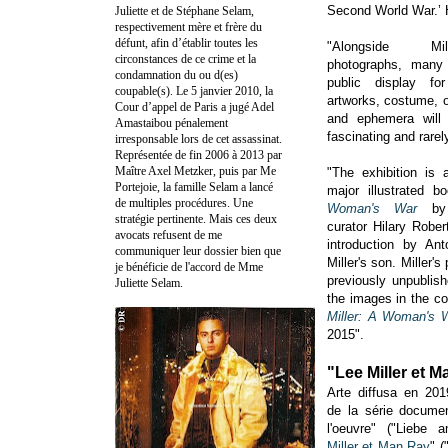
Second World War.’ 
Juliette et de Stéphane Selam,
respectivement mère et frère du
défunt, afin d’établir toutes les
"Alongside Mil
circonstances de ce crime et la
photographs, many
condamnation du ou d(es)
public display fo
coupable(s). Le 5 janvier 2010, la
artworks, costume, 
Cour d’appel de Paris a jugé Adel
and ephemera will 
Amastaibou pénalement
fascinating and rarely
irresponsable lors de cet assassinat.
Représentée de fin 2006 à 2013 par
Maître Axel Metzker, puis par Me
"The exhibition is
Portejoie, la famille Selam a lancé
major illustrated 
de multiples procédures. Une
Woman's War
by t
stratégie pertinente. Mais ces deux
curator Hilary Rober
avocats refusent de me
introduction by An
communiquer leur dossier bien que
Miller's son. Miller'
je bénéficie de l'accord de Mme
previously unpublis
Juliette Selam.
the images in the co
Miller: A Woman's 
2015".
"Lee Miller et 
Arte diffusa en 201
de la série documen
l'oeuvre" (
"Liebe 
Miller et Man Ray
" (