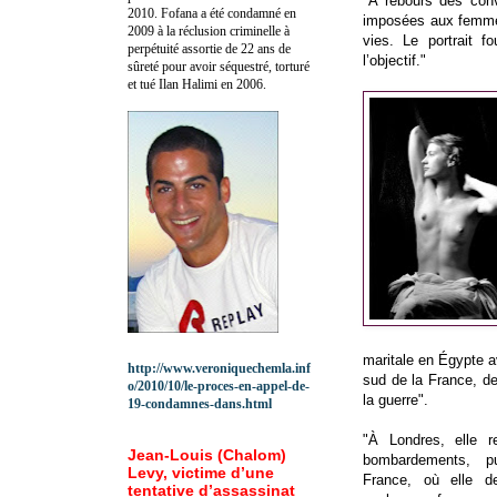
"À rebours des conv
2010.
Fofana a été c
ondamné en
imposées aux femmes
2009 à la réclusion criminelle à
vies. Le portrait fo
perpétuité assortie de 22 ans de
l’objectif."
sûreté pour avoir séquestré, torturé
et tué Ilan Halimi en 2006.
maritale en Égypte av
http://www.veroniquechemla.inf
sud de la France, de
o/2010/10/le-proces-en-appel-de-
la guerre".
19-condamnes-dans.html
"À Londres, elle 
Jean-Louis (Chalom)
bombardements, p
Levy, victime d’une
France, où elle de
tentative d’assassinat