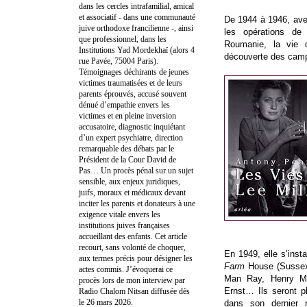
dans les cercles intrafamilial, amical
et associatif - dans une communauté
De 1944 à 1946, av
juive orthodoxe francilienne -, ainsi
les opérations de
que professionnel, dans les
Roumanie, la vie q
Institutions Yad Mordekhaï (alors 4
découverte des camp
rue Pavée, 75004 Paris).
Témoignages déchirants de jeunes
victimes traumatisées et de leurs
parents éprouvés, accusé souvent
dénué d’empathie envers les
victimes et en pleine inversion
accusatoire, diagnostic inquiétant
d’un expert psychiatre, direction
remarquable des débats par le
Président de la Cour David de
Pas… Un procès pénal sur un sujet
sensible, aux enjeux juridiques,
juifs, moraux et médicaux devant
inciter les parents et donateurs à une
exigence vitale envers les
institutions juives françaises
accueillant des enfants. Cet article
recourt, sans volonté de choquer,
En 1949, elle s’inst
aux termes précis pour désigner les
Farm
House (Sussex)
actes commis. J’évoquerai ce
Man Ray, Henry Mo
procès lors de mon interview par
Ernst… Ils seront p
Radio Chalom Nitsan diffusée dès
le 26 mars 2026.
dans son dernier 