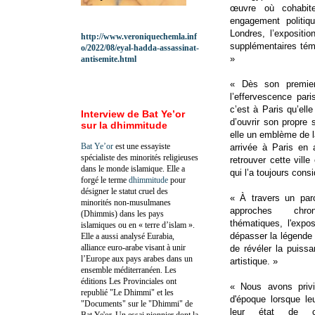
œuvre où cohabite
engagement politiq
Londres, l’expositi
http://www.veroniquechemla.inf
supplémentaires témo
o/2022/08/eyal-hadda-assassinat-
»
antisemite.html
« Dès son premier
l’effervescence par
c’est à Paris qu’ell
Interview de Bat Ye’or
d’ouvrir son propre 
sur la dhimmitude
elle un emblème de la
Bat Ye’or
est une essayiste
arrivée à Paris en 
spécialiste des minorités religieuses
retrouver cette vill
dans le monde islamique. Elle a
qui l’a toujours con
forgé le terme
dhimmitude
pour
désigner le statut cruel des
« À travers un par
minorités non-musulmanes
approches chro
(Dhimmis) dans les pays
thématiques, l'expo
islamiques ou en « terre d’islam ».
dépasser la légende 
Elle a aussi analysé Eurabia,
alliance euro-arabe visant à unir
de révéler la puiss
l’Europe aux pays arabes dans un
artistique. »
ensemble méditerranéen. Les
éditions Les Provinciales ont
« Nous avons privil
republié "Le Dhimmi" et les
d'époque lorsque leu
"Documents" sur le "Dhimmi" de
leur état de co
Bat Ye'or. Un essai pionnier dont la