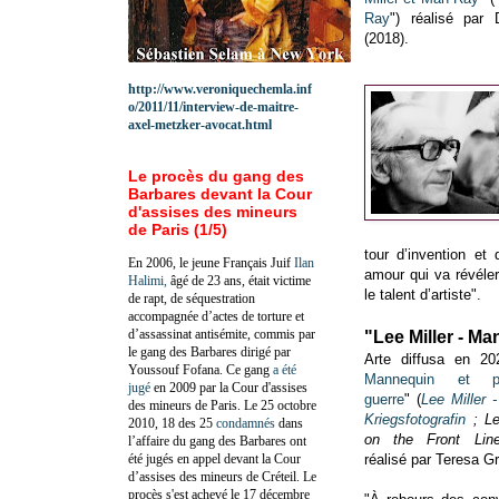
Ray
")
réalisé par
(2018).
http://www.veroniquechemla.inf
o/2011/11/interview-de-maitre-
axel-metzker-avocat.html
Le procès du gang des
Barbares devant la Cour
d'assises des mineurs
de Paris (1/5)
tour d’invention et 
En 2006, le jeune Français Juif
Ilan
amour qui va révéle
Halimi,
âgé de 23 ans, était victime
le talent d’artiste".
de rapt, de séquestration
accompagnée d’actes de torture et
d’assassinat antisémite, commis par
"Lee Miller - M
le gang des Barbares dirigé par
Arte diffusa en 20
Youssouf Fofana. Ce gang
a été
Mannequin et p
jugé
en 2009 par la Cour d'assises
guerre
" (
Lee Miller 
des mineurs de Paris. Le 25 octobre
Kriegsfotografin
;
Le
2010, 18 des 25
condamnés
dans
on the Front Lin
l’affaire du gang des Barbares ont
été jugés en appel devant la Cour
réalisé par Teresa Gr
d’assises des mineurs de Créteil. Le
procès s'est achevé le 17 décembre