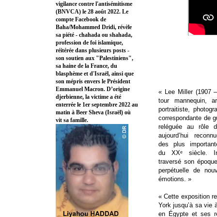
vigilance contre l'antisémitisme
(BNVCA) le 28 août 2022. Le
compte Facebook de
Baha/Mohammed Dridi, révèle
sa piété - chahada ou shahada,
profession de foi islamique,
réitérée dans plusieurs posts -
son soutien aux "Palestiniens",
sa haine de la France, du
blasphème et d'Israël, ainsi que
son mépris envers le Président
Emmanuel Macron. D’origine
« Lee Miller (1907 –
djerbienne, la victime a été
tour mannequin, art
enterrée le 1er septembre 2022 au
portraitiste, photo
matin à Beer Sheva (Israël) où
correspondante de g
vit sa famille.
reléguée au rôle d’
aujourd’hui recon
des plus important
du XXᵉ siècle. In
traversé son époqu
perpétuelle de nouv
émotions. »
« Cette exposition r
York jusqu’à sa vie 
en Égypte et ses r