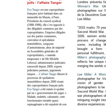
Londres présenta l'
juifs : l’affaire Tanger
Woman’s War
. Un
Eva Tanger
est une copropriétaire
photographies sur 
française juive habitant dans un
de la Deuxième Guer
immeuble du Marais, à Paris.
Lee Miller.
Présidente du conseil syndical
(1988-1998), elle s’est opposée à
"2015 marks 70 year
des illégalités commises par des
Second World War. 
copropriétaires. Emprises illégales
1939, women emba
sur des parties communes,
convoitise et spéculation
process of change
immobilières, soupçons
some, including Mi
d’antisémitisme, abus de majorité
brought a form 
en Assemblées générales de
personal fulfillment
copropriétaires, « mandat
Miller’s photograp
temporaire » de Me Michèle
reflects her unique
Lebossé, administratrice judiciaire,
merging the worlds of
renouvelé depuis 2009, experts
judiciaires partiaux, jugements
iniques…
L’affaire Tanger
illustre le
Lee Miller: A Wo
processus de spoliations
photographer for
Vo
immobilières depuis 2000 visant
vision of gender.
des copropriétaires français juifs.
photographers to be 
Eva Tanger
a été ruinée et spoliée
Second World War. 
par un « gouvernement des juges ».
war photographers of
Malade, endettée, calomniée, cette
intriguing insight in
fonctionnaire retraitée quasi-
diverse experiences 
septuagénaire a été expulsée de son