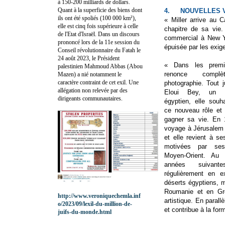
à 150-200 milliards de dollars.
Quant à la superficie des biens dont
4.
NOUVELLES 
ils ont été spoliés (100 000 km²),
« Miller arrive au
elle est cinq fois supérieure à celle
chapitre de sa vie.
de l'Etat d'Israël. Dans un discours
commercial à New Yo
prononcé lors de la 11e session du
épuisée par les exig
Conseil révolutionnaire du Fatah le
24 août 2023, le Président
« Dans les premie
palestinien Mahmoud Abbas (Abou
renonce comp
Mazen) a nié notamment le
caractère contraint de cet exil. Une
photographie. Tout 
allégation non relevée par des
Eloui Bey, un h
dirigeants communautaires.
égyptien, elle souha
ce nouveau rôle et 
gagner sa vie. En 1
voyage à Jérusalem r
et elle revient à se
motivées par ses
Moyen-Orient. Au 
années suivante
régulièrement en e
déserts égyptiens, m
Roumanie et en Grè
http://www.veroniquechemla.inf
artistique. En parall
o/2023/09/lexil-du-million-de-
et contribue à la for
juifs-du-monde.html