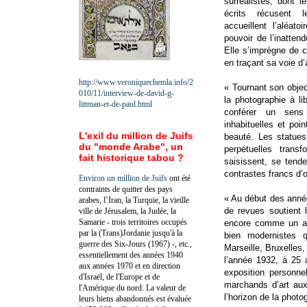
surréalistes, dont 
écrits récusent l
accueillent l’aléato
pouvoir de l’inattend
Elle s’imprègne de 
en traçant sa voie d’
http://www.veroniquechemla.info/2
« Tournant son object
010/11/interview-de-david-g-
la photographie à li
littman-et-de-paul.html
conférer un sens 
inhabituelles et po
L'exil du million de Juifs
beauté. Les statue
du "monde Arabe", un
perpétuelles trans
fait historique tabou ?
saisissent, se tende
contrastes francs d’
Environ un million de Juifs
ont été
contraints de quitter des pays
« Au début des année
arabes, l’Iran, la Turquie, la vieille
de revues soutient 
ville de Jérusalem, la Judée, la
Samarie - trois territoires occupés
encore comme un ar
par la (Trans)Jordanie jusqu'à la
bien modernistes q
guerre des Six-Jours (1967) -, etc.,
Marseille, Bruxelles
essentiellement des années 1940
l’année 1932, à 25 
aux années 1970 et en direction
exposition personnel
d'Israël, de l'Europe et de
marchands d’art aux 
l'Amérique du nord. La valeur de
l’horizon de la photo
leurs biens abandonnés est évaluée