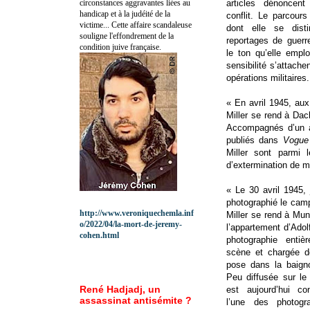
circonstances aggravantes liées au
articles dénoncent
handicap et à la judéité de la
conflit. Le parcour
victime... Cette affaire scandaleuse
dont elle se dist
souligne l'effondrement de la
reportages de guerr
condition juive française.
le ton qu’elle emp
sensibilité s’attache
opérations militaires.
« En avril 1945, au
Miller se rend à Dac
Accompagnés d’un art
publiés dans
Vogue
Miller sont parmi 
d’extermination de 
« Le 30 avril 1945, 
photographié le cam
http://www.veroniquechemla.inf
Miller se rend à Mun
o/2022/04/la-mort-de-jeremy-
l’appartement d’Adol
cohen.html
photographie enti
scène et chargée d
pose dans la baigno
Peu diffusée sur le
René Hadjadj, un
est aujourd’hui c
assassinat antisémite ?
l’une des photogr