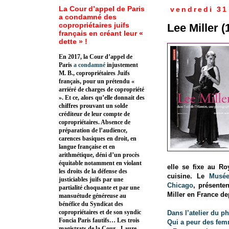
La Cour d’appel de Paris
vendredi 31 
a condamné des
copropriétaires juifs
Lee Miller 
français en créant leur «
dette » !
En 2017, la Cour d’appel de
Paris
a condamné
injustement
M. B., copropriétaires Juifs
français, pour un prétendu «
arriéré de charges de copropriété
». Et ce, alors qu’elle donnait des
chiffres prouvant un solde
créditeur de leur compte de
copropriétaires. Absence de
préparation de l’audience,
carences basiques en droit, en
langue française et en
arithmétique, déni d’un procès
équitable notamment en violant
elle se fixe au Ro
les droits de la défense des
cuisine. L
e
Musée
justiciables juifs par une
Chicago
,
présenten
partialité choquante et par une
Miller en France de
mansuétude généreuse au
bénéfice du Syndicat des
copropriétaires et de son syndic
Dans l’atelier du 
Foncia Paris fautifs… Les trois
Qui a peur des fe
magistrats de la Cour - Laure