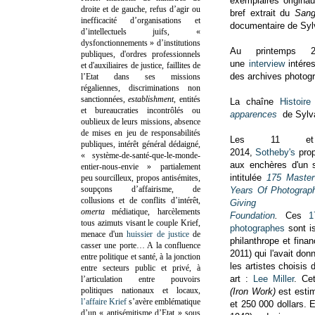
exemplaires origin
droite et de gauche, refus d’agir ou
bref extrait du
Sang
inefficacité d’organisations et
documentaire de Sy
d’intellectuels juifs, «
dysfonctionnements » d’institutions
Au printemps
publiques, d'ordres professionnels
une
interview
intéres
et d'auxiliaires de justice, faillites de
des archives photog
l’Etat dans ses missions
régaliennes, discriminations non
sanctionnées,
establishment
, entités
La chaîne
Histoire
et bureaucraties incontrôlés ou
apparences
de Sylva
oublieux de leurs missions, absence
de mises en jeu de responsabilités
Les 11 et
publiques, intérêt général dédaigné,
2014,
Sotheby's
prop
« système-de-santé-que-le-monde-
aux enchères d'un se
entier-nous-envie » partialement
intitulée
175 Master
peu sourcilleux, propos antisémites,
soupçons d’affairisme, de
Years Of Photograph
collusions et de conflits d’intérêt,
Giving 
omerta
médiatique, harcèlements
Foundation
.
Ces
1
tous azimuts visant le couple Krief,
photographes
sont is
menace d'un
huissier de justice
de
philanthrope et fina
casser une porte…
A la confluence
2011) qui l'avait don
entre politique et santé, à la jonction
les artistes choisis 
entre secteurs public et privé, à
art :
Lee Miller
. Ce
l’articulation entre pouvoirs
politiques nationaux et locaux,
(Iron Work)
est esti
l’affaire Krief
s’avère emblématique
et 250 000 dollars. E
d’un « antisémitisme d’Etat » sous