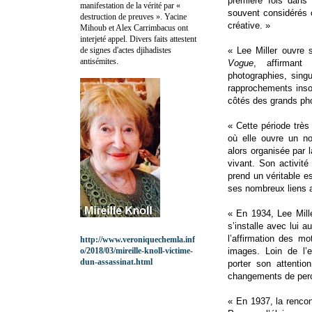
première fois dans
manifestation de la vérité par «
souvent considérés c
destruction de preuves ». Yacine
créative. »
Mihoub et Alex Carrimbacus ont
interjeté appel. Divers faits attestent
de signes d'actes djihadistes
« Lee Miller ouvre 
antisémites.
Vogue
, affirmant
photographies, singu
rapprochements inso
côtés des grands pho
« Cette période trè
où elle ouvre un no
alors organisée par l
vivant. Son activité
prend un véritable es
ses nombreux liens av
« En 1934, Lee Mill
s’installe avec lui 
l’affirmation des m
http://www.veroniquechemla.inf
o/2018/03/mireille-knoll-victime-
images. Loin de l’
dun-assassinat.html
porter son attenti
changements de perce
« En 1937, la rencon