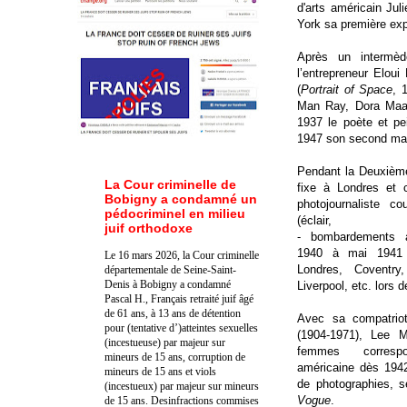
d'arts américain Ju
York sa première exp
Après un intermè
l’entrepreneur Eloui
(
Portrait of Space
, 
Man Ray, Dora Maar
1937 le poète et pe
1947 son second mari
Pendant la Deuxième
La Cour criminelle de
fixe à Londres et 
Bobigny a condamné un
photojournaliste 
pédocriminel en milieu
(éclair, 
juif orthodoxe
- bombardements 
1940 à mai 1941 d
Le 16 mars 2026, la Cour criminelle
Londres, Coventry
départementale de Seine-Saint-
Denis à Bobigny a condamné
Liverpool, etc. lors d
Pascal H., Français retraité juif âgé
de 61 ans, à 13 ans de détention
Avec sa compatrio
pour (tentative d’)atteintes sexuelles
(1904-1971), Lee M
(incestueuse) par majeur sur
femmes corresp
mineurs de 15 ans, corruption de
américaine dès 1942
mineurs de 15 ans et viols
de photographies, s
(incestueux) par majeur sur mineurs
Vogue
.
de 15 ans. Des
infractions commises