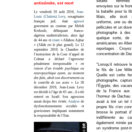
seules femmes 
antisémite, est mort
envoyées sur le fro
la bataille pour la l
Le vendredi 19 août 2016,
Jean-
Louis (Chalom) Levy
, sexagénaire
Malo, elle écrit
français juif, était
agressé
uniforme, une ou d
gravement au couteau par Mehdi
pellicules et un duve
Kerkoub, délinquant franco-
photographe à des 
algérien multirécidiviste, alors âgé
quelque sorte, de 
de 44 ans et
criant
« Allahou Aqbar
américaines en Alle
» (Allah est le plus grand). Le 12
reportages : Croye
septembre 2019, la Chambre de
concentration de Dac
l’instruction de la Cour d’appel de
Colmar a déclaré l’agresseur
pénalement irresponsable
«
en
"Lorsqu’il retrouve 
raison d’un trouble psychique ou
le fils de Lee Mill
neuropsychique ayant, au moment
Quelle est cette f
des faits, aboli son discernement ou
photographe, captur
le contrôle de ses actes
»
. Le 30
l’Égypte, des vacan
décembre 2019, Jean-Louis Levy
de la France aux 
est décédé à l’âge de 65 ans ; il a été
l’horreur de Dachau 
enterré en Israël. Son agression
aurait du/pu être évitée.
Analyse
de
avait à tiré un tel
dysfonctionnements occultés et
propre fils n’en conn
gravissimes impliquant notamment
brosse le portrait 
la responsabilité de l’Etat.
indifférente au 
également minée pa
un syndrome post-tra