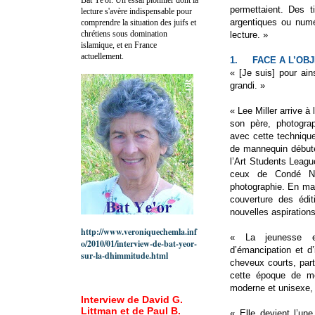
permettaient. Des t
lecture s'avère indispensable pour
argentiques ou numé
comprendre la situation des juifs et
chrétiens sous domination
lecture. »
islamique, et en France
actuellement.
1.
FACE A L’OBJ
« [Je suis] pour ain
grandi. »
« Lee Miller arrive à
son père, photograp
avec cette technique
de mannequin débute 
l’Art Students Leag
ceux de Condé Nas
photographie. En mar
couverture des édi
nouvelles aspirations
http://www.veroniquechemla.inf
« La jeunesse et
o/2010/01/interview-de-bat-yeor-
d’émancipation et 
sur-la-dhimmitude.html
cheveux courts, part
cette époque de mo
moderne et unisexe, 
Interview de David G.
Littman et de Paul B.
« Elle devient l’un