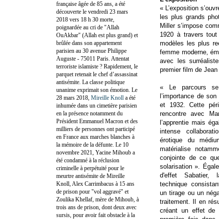
française âgée de 85 ans, a été
« L’exposition s’ouvr
découverte le vendredi 23 mars
les plus grands ph
2018 vers 18 h 30 morte,
Miller s’impose com
poignardée au cri de "Allah
1920 à travers tout
OuAkbar" (Allah est plus grand) et
brûlée dans son appartement
modèles les plus re
parisien au 30 avenue Philippe
femme moderne, éman
Auguste - 75011 Paris. Attentat
avec les surréalist
terroriste islamiste ? Rapidement, le
premier film de Jea
parquet retenait le chef d’assassinat
antisémite. La classe politique
« Le parcours se
unanime exprimait son émotion. Le
l’importance de son 
28 mars 2018,
Mireille Knoll
a été
et 1932. Cette pé
inhumée dans un cimetière parisien
en la présence notamment du
rencontre avec Ma
Président Emmanuel Macron et des
l’apprentie mais ég
milliers de personnes ont participé
intense collaborat
en France aux marches blanches à
érotique du médiu
la mémoire de la défunte. Le 10
matérialise notamm
novembre 2021, Yacine Mihoub a
conjointe de ce que
été condamné à la réclusion
solarisation ». Éga
criminelle à perpétuité pour le
d'effet Sabatier,
meurtre antisémite de Mireille
Knoll, Alex Carrimbacus à 15 ans
technique consista
de prison pour "vol aggravé" et
un tirage ou un néga
Zoulika Khellaf, mère de Mihoub, à
traitement. Il en rés
trois ans de prison, dont deux avec
créant un effet de
sursis, pour avoir fait obstacle à la