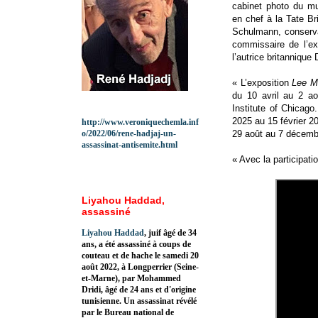
cabinet photo du mu
en chef à la Tate Br
Schulmann, conserva
commissaire de l’exp
l’autrice britannique
« L’exposition
Lee Mi
du 10 avril au 2 aoû
Institute of Chicago
2025 au 15 février 202
http://www.veroniquechemla.inf
o/2022/06/rene-hadjaj-un-
29 août au 7 décemb
assassinat-antisemite.html
« Avec la participati
Liyahou Haddad,
assassiné
Liyahou Haddad
, juif âgé de 34
ans, a été assassiné à coups de
couteau et de hache le samedi 20
août 2022, à Longperrier (Seine-
et-Marne), par Mohammed
Dridi, âgé de 24 ans et d'origine
tunisienne. Un assassinat révélé
par le Bureau national de