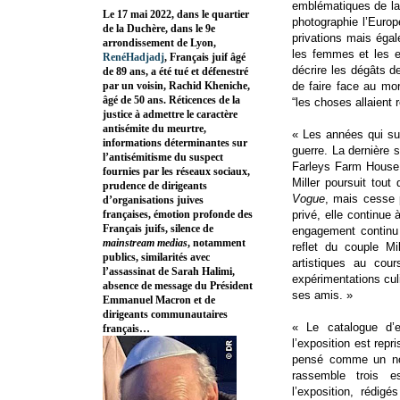
emblématiques de la 
Le 17 mai 2022, dans le quartier
photographie l’Europe
de la Duchère, dans le 9e
privations mais éga
arrondissement de Lyon,
les femmes et les en
RenéHadjadj
, Français juif âgé
décrire les dégâts d
de 89 ans, a été tué et défenestré
par un voisin, Rachid Kheniche,
de faire face au mor
âgé de 50 ans. Réticences de la
“les choses allaient
justice à admettre le caractère
antisémite du meurtre,
« Les années qui sui
informations déterminantes sur
guerre. La dernière s
l’antisémitisme du suspect
Farleys Farm House 
fournies par les réseaux sociaux,
Miller poursuit tou
prudence de dirigeants
Vogue
, mais cesse 
d’organisations juives
françaises, émotion profonde des
privé, elle continue 
Français juifs, silence de
engagement continu 
mainstream medias
, notamment
reflet du couple Mi
publics, similarités avec
artistiques au cou
l’assassinat de Sarah Halimi,
expérimentations cul
absence de message du Président
ses amis. »
Emmanuel Macron et de
dirigeants communautaires
« Le catalogue d’e
français…
l’exposition est repr
pensé comme un nouv
rassemble trois e
l’exposition, rédi