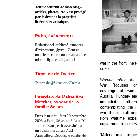
Tout le contenu de mon blog -
articles, photos, etc. - est protégé
par le droit de la propriété
littéraire et artistique.
Pubs, évènements
Rédactionnel, publicité, annonces
d'évènements,
flyers
... Confiez-
nous leurs conception, réalisation et
mise en ligne
en cliquant ici
war in the front line
sexes".
Timeline de Twitter
Women after the
Tweets de @VeroniqueChemla
War
"focuses on
coverage of wom
Austria, Hungary an
Interview de Maitre Axel
Metzker, avocat de la
immediate afte
famille Selam
contemplating the l
war, the difficult p
Dans la nuit du 19 au 20 novembre
from wartime expe
2003, à Paris,
Sébastien Selam
, DJ
adjustment to post-
Juif de 23 ans, était assassiné par
un voisin musulman, Adel
‘Miller’s most impo
Amastaibou. Débutait le combat de