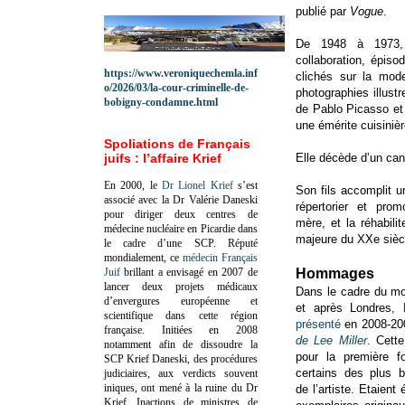
publié par
Vogue
.
De 1948 à 197
collaboration, épiso
https://www.veroniquechemla.inf
clichés sur la mode
o/2026/03/la-cour-criminelle-de-
photographies illustr
bobigny-condamne.html
de Pablo Picasso et 
une émérite cuisinièr
Spoliations de Français
juifs : l’affaire Krief
Elle décède d’un can
En 2000, le
Dr Lionel Krief
s’est
Son fils accomplit u
associé avec la Dr Valérie Daneski
répertorier et pro
pour diriger deux centres de
mère, et la réhabil
médecine nucléaire en Picardie dans
majeure du XXe sièc
le cadre d’une SCP.
Réputé
mondialement, ce
médecin Français
Juif
brillant a envisagé en 2007 de
Hommages
lancer deux projets médicaux
Dans le cadre du mo
d’envergures européenne et
et après Londres,
scientifique dans cette région
présenté
en 2008-200
française.
Initiées en 2008
de Lee Miller
. Cett
notamment afin de dissoudre la
pour la première f
SCP Krief Daneski, des procédures
certains des plus b
judiciaires, aux verdicts souvent
iniques, ont mené à la ruine du Dr
de l’artiste. Etaien
Krief.
Inactions de ministres de