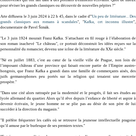
pour réviser les grands classiques ou découvrir de nouvelles pépites ?"
Arte diffusera le 3 juin 2024 à 22 h 45, dans le cadre d'"
Un peu de littérature... Des
grands classiques aux romans à scandales
", "
Kafka, cet inconnu illustre
",
documentaire de Pavel Šimák.
"Le 3 juin 1924 mourait Franz Kafka. S’attachant en fil rouge à l’élaboration de
son roman inachevé "Le château", ce portrait déconstruit les idées reçues sur la
personnalité du romancier, devenu une icône de la littérature du XXe siècle."
"Né en juillet 1883, c’est au cœur de la vieille ville de Prague, non loin de
l’imposant château d’une province qui faisait encore partie de l’Empire austro-
hongrois, que Franz Kafka a grandi dans une famille de commerçants aisés, des
juifs germanophones peu portés sur la religion qui tenaient une mercerie
prospère."
"Dans une cité alors rattrapée par la modernité et le progrès, il fait ses études au
lycée allemand du quartier. Alors qu’il rêve depuis l’enfance de liberté et aspire à
devenir écrivain, le jeune homme ne se plie pas au désir de son père de lui
succéder à la direction du magasin."
"Il préfère fréquenter les cafés où se retrouve la jeunesse intellectuelle pragoise
qu’il amuse par le burlesque de ses premiers textes."