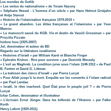
Les mondes de Gotlib
« Les vertus du nationalisme » de Yoram Hazony
« Stéphane Hessel - L´homme d´un siècle » par Hans Helmut Grotjahn
et Antje Starost
« Histoire de l'islamisation française 1979-2019 »
« Le grand abandon. Les élites françaises et l'islamisme » par Yves
Mamou
« Le manuscrit sauvé du KGB. Vie et destin de Vassili Grossman » par
Priscilla Pizzato
Isidore Isou (1925-2007)
Jul, dessinateur et auteur de BD
Regards sur la littérature israélienne
« Histoires d’Israël » par William Karel et Blanche Finger
« Ephraïm Kishon - Rire pour survivre » par Dominik Wessely
« L’exil au Maghreb. La condition juive sous l’islam 1148-1912 » de Paul
B. Fenton et David G. Littman
« La trahison des clercs d’Israël » par Pierre Lurçat
« Pour Allah jusqu’à la mort. Enquête sur les convertis à l’islam radical
» par Paul Landau
« Israël, le rêve inachevé. Quel État pour le peuple juif ? » de Pierre
Lurçat
Izhar Cohen, dessinateur et illustrateur
« L’écrivain Ernst Jünger. Dans les tréfonds de l‘Histoire »
par Falko
Korth
Henry Lafont (1920-2011)