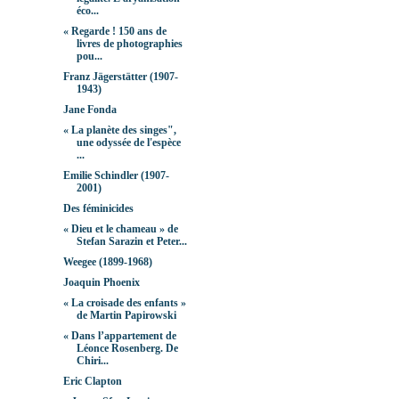
éco...
« Regarde ! 150 ans de
livres de photographies
pou...
Franz Jägerstätter (1907-
1943)
Jane Fonda
« La planète des singes",
une odyssée de l'espèce
...
Emilie Schindler (1907-
2001)
Des féminicides
« Dieu et le chameau » de
Stefan Sarazin et Peter...
Weegee (1899-1968)
Joaquin Phoenix
« La croisade des enfants »
de Martin Papirowski
« Dans l’appartement de
Léonce Rosenberg. De
Chiri...
Eric Clapton