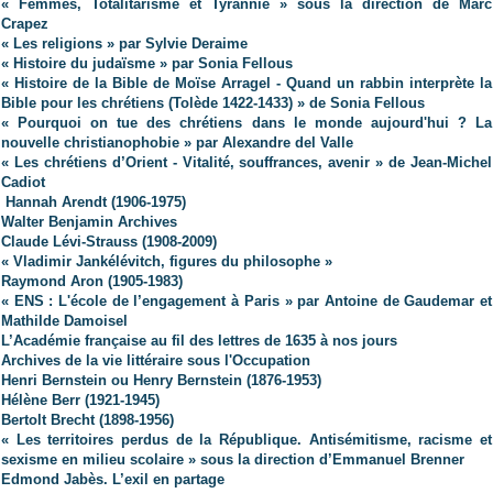
« Femmes, Totalitarisme et Tyrannie » sous la direction de Marc
Crapez
« Les religions » par Sylvie Deraime
« Histoire du judaïsme » par Sonia Fellous
« Histoire de la Bible de Moïse Arragel - Quand un rabbin interprète la
Bible pour les chrétiens (Tolède 1422-1433) » de Sonia Fellous
« Pourquoi on tue des chrétiens dans le monde aujourd'hui ? La
nouvelle christianophobie » par Alexandre del Valle
« Les chrétiens d’Orient - Vitalité, souffrances, avenir » de Jean-Michel
Cadiot
Hannah Arendt (1906-1975)
Walter Benjamin Archives
Claude Lévi-Strauss (1908-2009)
« Vladimir Jankélévitch, figures du philosophe »
Raymond Aron (1905-1983)
« ENS : L'école de l’engagement à Paris » par Antoine de Gaudemar et
Mathilde Damoisel
L’Académie française au fil des lettres de 1635 à nos jours
Archives de la vie littéraire sous l'Occupation
Henri Bernstein ou Henry Bernstein (1876-1953)
Hélène Berr (1921-1945)
Bertolt Brecht (1898-1956)
« Les territoires perdus de la République. Antisémitisme, racisme et
sexisme en milieu scolaire » sous la direction d’Emmanuel Brenner
Edmond Jabès. L’exil en partage