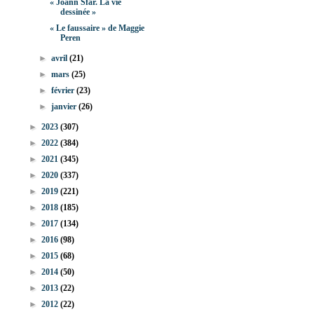
« Joann Sfar. La vie
dessinée »
« Le faussaire » de Maggie
Peren
►
avril
(21)
►
mars
(25)
►
février
(23)
►
janvier
(26)
►
2023
(307)
►
2022
(384)
►
2021
(345)
►
2020
(337)
►
2019
(221)
►
2018
(185)
►
2017
(134)
►
2016
(98)
►
2015
(68)
►
2014
(50)
►
2013
(22)
►
2012
(22)