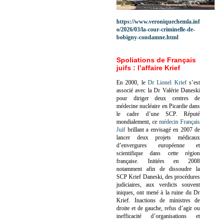
https://www.veroniquechemla.inf
o/2026/03/la-cour-criminelle-de-
bobigny-condamne.html
Spoliations de Français
juifs : l’affaire Krief
En 2000, le
Dr Lionel Krief
s’est
associé avec la Dr Valérie Daneski
pour diriger deux centres de
médecine nucléaire en Picardie dans
le cadre d’une SCP.
Réputé
mondialement, ce
médecin Français
Juif
brillant a envisagé en 2007 de
lancer deux projets médicaux
d’envergures européenne et
scientifique dans cette région
française.
Initiées en 2008
notamment afin de dissoudre la
SCP Krief Daneski, des procédures
judiciaires, aux verdicts souvent
iniques, ont mené à la ruine du Dr
Krief.
Inactions de ministres de
droite et de gauche, refus d’agir ou
inefficacité d’organisations et