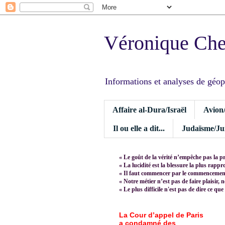
Véronique Ch
Informations et analyses de géopoli
Affaire al-Dura/Israël
Avion
Il ou elle a dit...
Judaïsme/Jui
« Le goût de la vérité n’empêche pas la p
« La lucidité est la blessure la plus rapp
« Il faut commencer par le commencement,
« Notre métier n’est pas de faire plaisir, 
« Le plus difficile n'est pas de dire ce que
La Cour d’appel de Paris
a condamné des