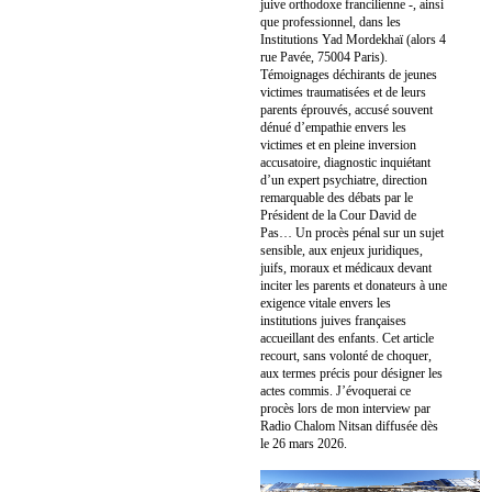
juive orthodoxe francilienne -, ainsi
que professionnel, dans les
Institutions Yad Mordekhaï (alors 4
rue Pavée, 75004 Paris).
Témoignages déchirants de jeunes
victimes traumatisées et de leurs
parents éprouvés, accusé souvent
dénué d’empathie envers les
victimes et en pleine inversion
accusatoire, diagnostic inquiétant
d’un expert psychiatre, direction
remarquable des débats par le
Président de la Cour David de
Pas… Un procès pénal sur un sujet
sensible, aux enjeux juridiques,
juifs, moraux et médicaux devant
inciter les parents et donateurs à une
exigence vitale envers les
institutions juives françaises
accueillant des enfants. Cet article
recourt, sans volonté de choquer,
aux termes précis pour désigner les
actes commis. J’évoquerai ce
procès lors de mon interview par
Radio Chalom Nitsan diffusée dès
le 26 mars 2026.