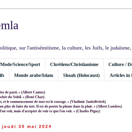
emla
tique, sur l'antisémitisme, la culture, les Juifs, le judaïsme, I
/Mode/Science/Sport
Chrétiens/Christianisme
Culture / D
fs
Monde arabe/Islam
Shoah (Holocaust)
Articles in
rise de parti. » (Albert Camus)
rochée du Soleil. » (René Char).
 et le commencement de tout est le courage. » (Vladimir Jankélévitch)
non plus de faire du tort. Il est de porter la plume dans la plaie. » (Albert Londres)
 l'on voit, mais d'accepter de voir ce que l'on voit. » (Charles Péguy)
jeudi 30 mai 2024