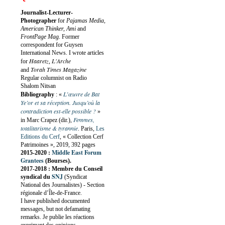
Journalist-Lecturer-
Photographer
for
Pajamas Media,
American Thinker, Ami
and
FrontPage Mag
. Former
correspondent for Guysen
International News. I wrote articles
Haaretz
L'Arche
for
,
Torah Times Magazine
and
Regular columnist on Radio
Shalom Nitsan
L’œuvre de Bat
Bibliography
:
«
Ye’or et sa réception. Jusqu’où la
contradiction est-elle possible ?
»
Femmes,
in Marc Crapez (dir.),
totalitarisme & tyrannie
. Paris,
Les
Editions du Cerf
, « Collection Cerf
Patrimoines », 2019, 392 pages
Middle East Forum
2015-2020 :
Grantees
(Bourses).
2017-2018 : Membre du Conseil
SNJ
syndical du
(Syndicat
National des Journalistes) - Section
régionale d’Île-de-France.
I have published documented
messages, but not defamating
remarks. Je publie les réactions