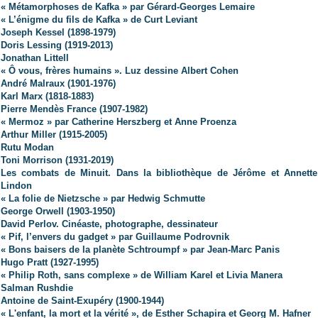
« Métamorphoses de Kafka » par Gérard-Georges Lemaire
« L’énigme du fils de Kafka » de Curt Leviant
Joseph Kessel (1898-1979)
Doris Lessing (1919-2013)
Jonathan Littell
« Ô vous, frères humains ». Luz dessine Albert Cohen
André Malraux (1901-1976)
Karl Marx (1818-1883)
Pierre Mendès France (1907-1982)
« Mermoz » par Catherine Herszberg et Anne Proenza
Arthur Miller (1915-2005)
Rutu Modan
Toni Morrison (1931-2019)
Les combats de Minuit. Dans la bibliothèque de Jérôme et Annette
Lindon
« La folie de Nietzsche » par Hedwig Schmutte
George Orwell (1903-1950)
David Perlov. Cinéaste, photographe, dessinateur
« Pif, l’envers du gadget » par Guillaume Podrovnik
« Bons baisers de la planète Schtroumpf » par Jean-Marc Panis
Hugo Pratt (1927-1995)
« Philip Roth, sans complexe » de William Karel et Livia Manera
Salman Rushdie
Antoine de Saint-Exupéry (1900-1944)
« L'enfant, la mort et la vérité », de Esther Schapira et Georg M. Hafner