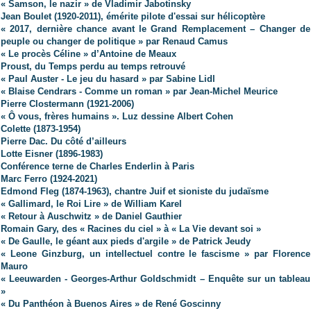
« Samson, le nazir » de Vladimir Jabotinsky
Jean Boulet (1920-2011), émérite pilote d'essai sur hélicoptère
« 2017, dernière chance avant le Grand Remplacement – Changer de
peuple ou changer de politique » par Renaud Camus
« Le procès Céline » d’Antoine de Meaux
Proust, du Temps perdu au temps retrouvé
« Paul Auster - Le jeu du hasard » par Sabine Lidl
« Blaise Cendrars - Comme un roman » par Jean-Michel Meurice
Pierre Clostermann (1921-2006)
« Ô vous, frères humains ». Luz dessine Albert Cohen
Colette (1873-1954)
Pierre Dac. Du côté d’ailleurs
Lotte Eisner (1896-1983)
Conférence terne de Charles Enderlin à Paris
Marc Ferro (1924-2021)
Edmond Fleg (1874-1963), chantre Juif et sioniste du judaïsme
« Gallimard, le Roi Lire » de William Karel
« Retour à Auschwitz » de Daniel Gauthier
Romain Gary, des « Racines du ciel » à « La Vie devant soi »
« De Gaulle, le géant aux pieds d'argile » de Patrick Jeudy
« Leone Ginzburg, un intellectuel contre le fascisme » par Florence
Mauro
« Leeuwarden - Georges-Arthur Goldschmidt – Enquête sur un tableau
»
« Du Panthéon à Buenos Aires » de René Goscinny