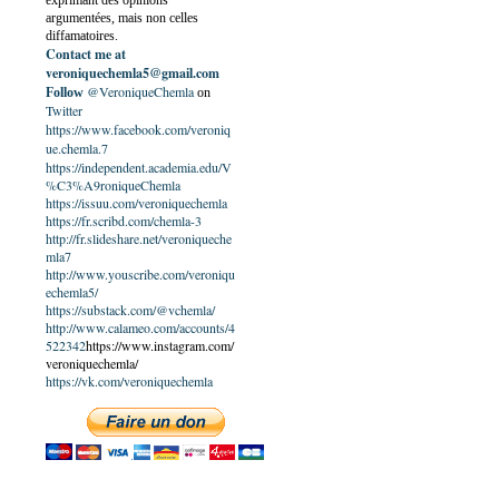
exprimant des opinions
argumentées, mais non celles
diffamatoires.
Contact me at
veroniquechemla5@gmail.com
@VeroniqueChemla
Follow
on
Twitter
https://www.facebook.com/veroniq
ue.chemla.7
https://independent.academia.edu/V
%C3%A9roniqueChemla
https://issuu.com/veroniquechemla
https://fr.scribd.com/chemla-3
http://fr.slideshare.net/veroniqueche
mla7
http://www.youscribe.com/veroniqu
echemla5/
https://substack.com/@vchemla/
http://www.calameo.com/accounts/4
522342
https://www.instagram.com/
veroniquechemla/
https://vk.com/veroniquechemla