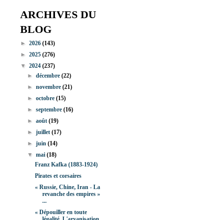
ARCHIVES DU
BLOG
►
2026
(143)
►
2025
(276)
▼
2024
(237)
►
décembre
(22)
►
novembre
(21)
►
octobre
(15)
►
septembre
(16)
►
août
(19)
►
juillet
(17)
►
juin
(14)
▼
mai
(18)
Franz Kafka (1883-1924)
Pirates et corsaires
« Russie, Chine, Iran - La
revanche des empires »
...
« Dépouiller en toute
légalité. L'aryanisation