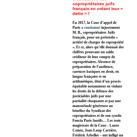
copropriétaires juifs
français en créant leur «
dette » !
En 2017, la Cour d’appel de
Paris
a condamné
injustement
M. B., copropriétaires Juifs
français, pour un prétendu «
arriéré de charges de copropriété
». Et ce, alors qu’elle donnait des
chiffres prouvant un solde
créditeur de leur compte de
copropriétaires. Absence de
préparation de l’audience,
carences basiques en droit, en
langue française et en
arithmétique, déni d’un procès
équitable notamment en violant
les droits de la défense des
justiciables juifs par une
partialité choquante et par une
mansuétude généreuse au
bénéfice du Syndicat des
copropriétaires et de son syndic
Foncia Paris fautifs… Les trois
magistrats de la Cour - Laure
Comte, Jean-Loup Carrière,
Frédéric Arbellot – ont infligé un