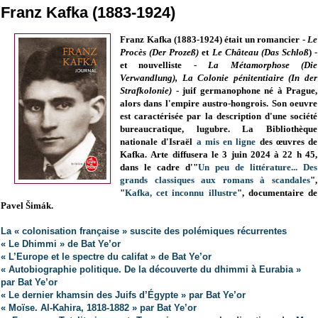
Franz Kafka (1883-1924)
Franz Kafka (1883-1924) était
un romancier -
Le
Procès (Der Prozeß)
et
Le Château (Das Schloß
) -
et nouvelliste -
La Métamorphose (Die
Verwandlung), La Colonie pénitentiaire (In der
Strafkolonie)
-
juif germanophone né à Prague,
alors dans l'empire austro-hongrois.
Son oeuvre
est caractérisée par la description d'une société
bureaucratique, lugubre.
La Bibliothèque
nationale d'Israël
a mis en ligne
des œuvres de
Kafka.
Arte diffusera le 3 juin 2024 à 22 h 45,
dans le cadre d'"
Un peu de littérature... Des
grands classiques aux romans à scandales
",
"
Kafka, cet inconnu illustre
", documentaire de
Pavel Šimák.
La « colonisation française » suscite des polémiques récurrentes
« Le Dhimmi » de Bat Ye’or
« L’Europe et le spectre du califat » de Bat Ye’or
« Autobiographie politique. De la découverte du dhimmi à Eurabia »
par Bat Ye’or
« Le dernier khamsin des Juifs d’Égypte » par Bat Ye’or
« Moïse. Al-Kahira, 1818-1882 » par Bat Ye’or