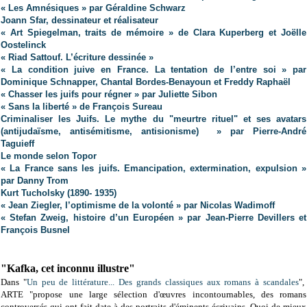
« Les Amnésiques » par Géraldine Schwarz
Joann Sfar, dessinateur et réalisateur
« Art Spiegelman, traits de mémoire » de Clara Kuperberg et Joëlle
Oostelinck
« Riad Sattouf. L’écriture dessinée »
« La condition juive en France. La tentation de l’entre soi » par
Dominique Schnapper, Chantal Bordes-Benayoun et Freddy Raphaël
« Chasser les juifs pour régner » par Juliette Sibon
« Sans la liberté » de François Sureau
Criminaliser les Juifs. Le mythe du "meurtre rituel" et ses avatars
(antijudaïsme, antisémitisme, antisionisme) » par Pierre-André
Taguieff
Le monde selon Topor
« La France sans les juifs. Emancipation, extermination, expulsion »
par Danny Trom
Kurt Tucholsky (1890- 1935)
« Jean Ziegler, l’optimisme de la volonté » par Nicolas Wadimoff
« Stefan Zweig, histoire d’un Européen » par Jean-Pierre Devillers et
François Busnel
"Kafka, cet inconnu illustre"
Dans "
Un peu de littérature... Des grands classiques aux romans à scandales
",
ARTE "propose une large sélection d'œuvres incontournables, des romans
controversés qui ont fait date à des portraits d'éminents écrivains. Quoi de mieux