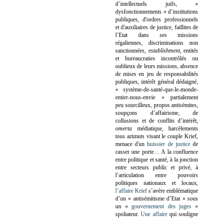
d’intellectuels juifs, «
dysfonctionnements » d’institutions
publiques, d'ordres professionnels
et d'auxiliaires de justice, faillites de
l’Etat dans ses missions
régaliennes, discriminations non
sanctionnées,
establishment
, entités
et bureaucraties incontrôlés ou
oublieux de leurs missions, absence
de mises en jeu de responsabilités
publiques, intérêt général dédaigné,
« système-de-santé-que-le-monde-
entier-nous-envie » partialement
peu sourcilleux, propos antisémites,
soupçons d’affairisme, de
collusions et de conflits d’intérêt,
omerta
médiatique, harcèlements
tous azimuts visant le couple Krief,
menace d'un
huissier de justice
de
casser une porte…
A la confluence
entre politique et santé, à la jonction
entre secteurs public et privé, à
l’articulation entre pouvoirs
politiques nationaux et locaux,
l’affaire Krief
s’avère emblématique
d’un « antisémitisme d’Etat » sous
un «
gouvernement des juges
»
spoliateur.
Une affaire
qui souligne