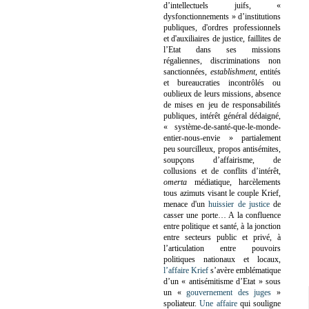
d’intellectuels juifs, «
dysfonctionnements » d’institutions
publiques, d'ordres professionnels
et d'auxiliaires de justice, faillites de
l’Etat dans ses missions
régaliennes, discriminations non
sanctionnées,
establishment
, entités
et bureaucraties incontrôlés ou
oublieux de leurs missions, absence
de mises en jeu de responsabilités
publiques, intérêt général dédaigné,
« système-de-santé-que-le-monde-
entier-nous-envie » partialement
peu sourcilleux, propos antisémites,
soupçons d’affairisme, de
collusions et de conflits d’intérêt,
omerta
médiatique, harcèlements
tous azimuts visant le couple Krief,
menace d'un
huissier de justice
de
casser une porte…
A la confluence
entre politique et santé, à la jonction
entre secteurs public et privé, à
l’articulation entre pouvoirs
politiques nationaux et locaux,
l’affaire Krief
s’avère emblématique
d’un « antisémitisme d’Etat » sous
un «
gouvernement des juges
»
spoliateur.
Une affaire
qui souligne