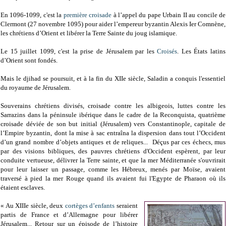
En 1096-1099, c'est la
première croisade
à l’appel du pape Urbain II au concile de
Clermont (27 novembre 1095) pour aider l’empereur byzantin Alexis Ier Comnène,
les chrétiens d’Orient et libérer la Terre Sainte du joug islamique.
Le 15 juillet 1099, c'est la prise de Jérusalem par les
Croisés
. Les États latins
d’Orient sont fondés.
Mais le djihad se poursuit, et à la fin du XIIe siècle, Saladin a conquis l'essentiel
du royaume de Jérusalem.
Souverains chrétiens divisés, croisade contre les albigeois, luttes contre les
Sarrazins dans la péninsule ibérique dans le cadre de la Reconquista, quatrième
croisade déviée de son but initial (Jérusalem) vers Constantinople, capitale de
l’Empire byzantin, dont la mise à sac entraîna la dispersion dans tout l’Occident
d’un grand nombre d’objets antiques et de reliques... Déçus par ces échecs, mus
par des visions bibliques, des pauvres chrétiens d'Occident espèrent, par leur
conduite vertueuse, délivrer la Terre sainte, et que la mer Méditerranée s'ouvrirait
pour leur laisser un passage, comme les Hébreux, menés par Moïse, avaient
traversé à pied la mer Rouge quand ils avaient fui l'Egypte de Pharaon où ils
étaient esclaves.
« Au XIIIe siècle, deux
cortèges d’enfants
seraient
partis de France et d’Allemagne pour libérer
Jérusalem... Retour sur un épisode de l’histoire