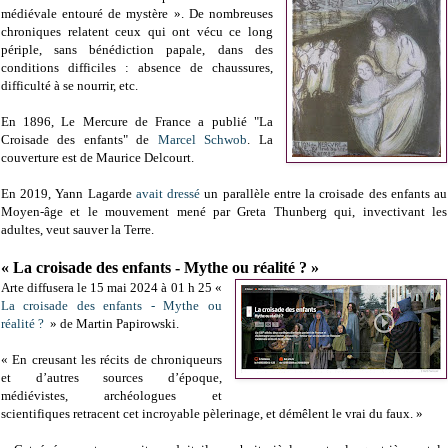
médiévale entouré de mystère ». De nombreuses
chroniques relatent ceux qui ont vécu ce long
périple, sans bénédiction papale, dans des
conditions difficiles : absence de chaussures,
difficulté à se nourrir, etc.
En
1896, Le
Mercure de France a publié "
La
Croisade des enfants" de
Marcel Schwob
. La
couverture est de
Maurice Delcourt.
En 2019, Yann Lagarde
avait dressé
un parallèle entre la croisade des enfants au
Moyen-âge et le mouvement mené par Greta Thunberg qui, invectivant les
adultes, veut sauver la Terre.
« La croisade des enfants - Mythe ou réalité ? »
Arte diffusera le 15 mai 2024 à 01 h 25 «
La croisade des enfants - Mythe ou
réalité ?
» de Martin Papirowski.
« En creusant les récits de chroniqueurs
et d’autres sources d’époque,
médiévistes, archéologues et
scientifiques retracent cet incroyable pèlerinage, et démêlent le vrai du faux. »