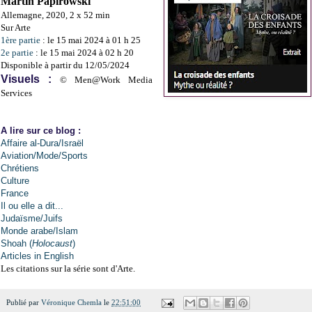
Martin Papirowski
Allemagne, 2020, 2 x 52 min
Sur Arte
1ère partie
: le 15 mai 2024 à 01 h 25
2e partie
: le
15 mai 2024 à 02 h 20
Disponible à partir du 12/05/2024
Visuels :
© Men@Work Media
Services
A lire sur ce blog :
Affaire al-Dura/Israël
Aviation/Mode/Sports
Chrétiens
Culture
France
Il ou elle a dit...
Judaïsme/Juifs
Monde arabe/Islam
Shoah (
Holocaust
)
Articles in English
Les citations sur la série sont d'Arte.
Publié par
Véronique Chemla
le
22:51:00