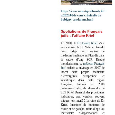
https://www.veroniquechemla.inf
o/2026/03/la-cour-criminelle-de-
bobigny-condamne.html
Spoliations de Français
juifs : l’affaire Krief
En 2000, le
Dr Lionel Krief
s’est
associé avec la Dr Valérie Daneski
pour diriger deux centres de
médecine nucléaire en Picardie dans
le cadre d’une SCP.
Réputé
mondialement, ce
médecin Français
Juif
brillant a envisagé en 2007 de
lancer deux projets médicaux
d’envergures européenne et
scientifique dans cette région
française.
Initiées en 2008
notamment afin de dissoudre la
SCP Krief Daneski, des procédures
judiciaires, aux verdicts souvent
iniques, ont mené à la ruine du Dr
Krief.
Inactions de ministres de
droite et de gauche, refus d’agir ou
inefficacité d’organisations et