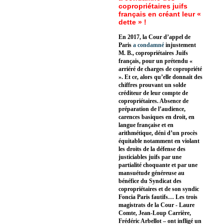
copropriétaires juifs
français en créant leur «
dette » !
En 2017, la Cour d’appel de
Paris
a condamné
injustement
M. B., copropriétaires Juifs
français, pour un prétendu «
arriéré de charges de copropriété
». Et ce, alors qu’elle donnait des
chiffres prouvant un solde
créditeur de leur compte de
copropriétaires. Absence de
préparation de l’audience,
carences basiques en droit, en
langue française et en
arithmétique, déni d’un procès
équitable notamment en violant
les droits de la défense des
justiciables juifs par une
partialité choquante et par une
mansuétude généreuse au
bénéfice du Syndicat des
copropriétaires et de son syndic
Foncia Paris fautifs… Les trois
magistrats de la Cour - Laure
Comte, Jean-Loup Carrière,
Frédéric Arbellot – ont infligé un