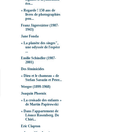
éco...
« Regarde ! 150 ans de
livres de photographies
pou...
Franz Jägerstätter (1907-
1943)
Jane Fonda
« La planète des singes",
une odyssée de l'espèce
...
Emilie Schindler (1907-
2001)
Des féminicides
« Dieu et le chameau » de
Stefan Sarazin et Peter...
Weegee (1899-1968)
Joaquin Phoenix
« La croisade des enfants »
de Martin Papirowski
« Dans l’appartement de
Léonce Rosenberg. De
Chiri...
Eric Clapton