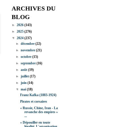
ARCHIVES DU
BLOG
►
2026
(143)
►
2025
(276)
▼
2024
(237)
►
décembre
(22)
►
novembre
(21)
►
octobre
(15)
►
septembre
(16)
►
août
(19)
►
juillet
(17)
►
juin
(14)
▼
mai
(18)
Franz Kafka (1883-1924)
Pirates et corsaires
« Russie, Chine, Iran - La
revanche des empires »
...
« Dépouiller en toute
légalité. L'aryanisation