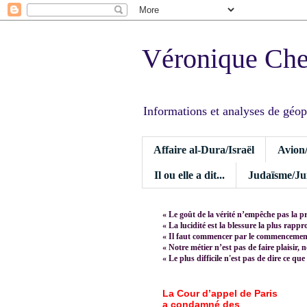
Véronique Ch
Informations et analyses de géopoli
Affaire al-Dura/Israël
Avion
Il ou elle a dit...
Judaïsme/Jui
« Le goût de la vérité n’empêche pas la p
« La lucidité est la blessure la plus rapp
« Il faut commencer par le commencement,
« Notre métier n’est pas de faire plaisir, 
« Le plus difficile n'est pas de dire ce que
La Cour d’appel de Paris
a condamné des