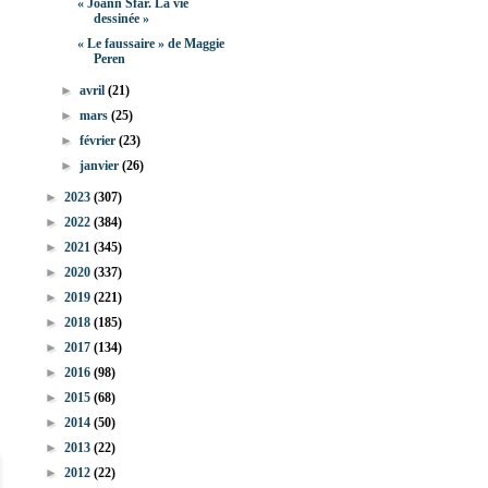
« Joann Sfar. La vie
dessinée »
« Le faussaire » de Maggie
Peren
►
avril
(21)
►
mars
(25)
►
février
(23)
►
janvier
(26)
►
2023
(307)
►
2022
(384)
►
2021
(345)
►
2020
(337)
►
2019
(221)
►
2018
(185)
►
2017
(134)
►
2016
(98)
►
2015
(68)
►
2014
(50)
►
2013
(22)
►
2012
(22)