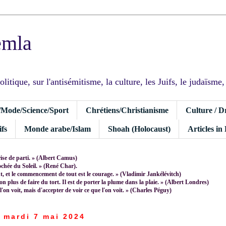
emla
tique, sur l'antisémitisme, la culture, les Juifs, le judaïsme, I
/Mode/Science/Sport
Chrétiens/Christianisme
Culture / D
fs
Monde arabe/Islam
Shoah (Holocaust)
Articles in
rise de parti. » (Albert Camus)
rochée du Soleil. » (René Char).
 et le commencement de tout est le courage. » (Vladimir Jankélévitch)
non plus de faire du tort. Il est de porter la plume dans la plaie. » (Albert Londres)
 l'on voit, mais d'accepter de voir ce que l'on voit. » (Charles Péguy)
mardi 7 mai 2024