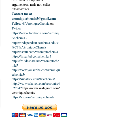
exprimant des opinions
argumentées, mais non celles
diffamatoires.
Contact me at
veroniquechemla5@gmail.com
@VeroniqueChemla
Follow
on
Twitter
https://www.facebook.com/veroniq
ue.chemla.7
https://independent.academia.edu/V
%C3%A9roniqueChemla
https://issuu.com/veroniquechemla
https://fr.scribd.com/chemla-3
http://fr.slideshare.net/veroniqueche
mla7
http://www.youscribe.com/veroniqu
echemla5/
https://substack.com/@vchemla/
http://www.calameo.com/accounts/4
522342
https://www.instagram.com/
veroniquechemla/
https://vk.com/veroniquechemla