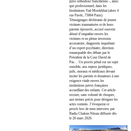
juive orthodoxe francilienne -, ainsi
que professionnel, dans les
Institutions Yad Mordekhaï (alors 4
rue Pavée, 75004 Paris).
Témoignages déchirants de jeunes
victimes traumatisées et de leurs
parents éprouvés, accusé souvent
dénué d’empathie envers les
victimes et en pleine inversion
accusatoire, diagnostic inquiétant
d’un expert psychiatre, direction
remarquable des débats par le
Président de la Cour David de
Pas… Un procès pénal sur un sujet
sensible, aux enjeux juridiques,
juifs, moraux et médicaux devant
inciter les parents et donateurs à une
exigence vitale envers les
institutions juives françaises
accueillant des enfants. Cet article
recourt, sans volonté de choquer,
aux termes précis pour désigner les
actes commis. J’évoquerai ce
procès lors de mon interview par
Radio Chalom Nitsan diffusée dès
le 26 mars 2026.