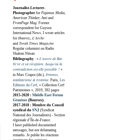
Journalist-Lecturer-
Photographer
for
Pajamas Media,
American Thinker, Ami
and
FrontPage Mag
. Former
correspondent for Guysen
International News. I wrote articles
Haaretz
L'Arche
for
,
Torah Times Magazine
and
Regular columnist on Radio
Shalom Nitsan
L’œuvre de Bat
Bibliography
:
«
Ye’or et sa réception. Jusqu’où la
contradiction est-elle possible ?
»
Femmes,
in Marc Crapez (dir.),
totalitarisme & tyrannie
. Paris,
Les
Editions du Cerf
, « Collection Cerf
Patrimoines », 2019, 392 pages
Middle East Forum
2015-2020 :
Grantees
(Bourses).
2017-2018 : Membre du Conseil
SNJ
syndical du
(Syndicat
National des Journalistes) - Section
régionale d’Île-de-France.
I have published documented
messages, but not defamating
remarks. Je publie les réactions