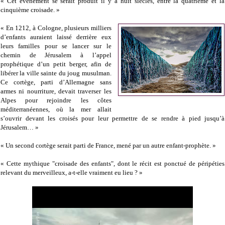
« Cet événement se serait produit il y a huit siècles, entre la quatrième et la
cinquième croisade. »
« En 1212, à Cologne, plusieurs milliers
d’enfants auraient laissé derrière eux
leurs familles pour se lancer sur le
chemin de Jérusalem à l’appel
prophétique d’un petit berger, afin de
libérer la ville sainte du joug musulman.
Ce cortège, parti d’Allemagne sans
armes ni nourriture, devait traverser les
Alpes pour rejoindre les côtes
méditerranéennes, où la mer allait
s’ouvrir devant les croisés pour leur permettre de se rendre à pied jusqu’à
Jérusalem… »
« Un second cortège serait parti de France, mené par un autre enfant-prophète. »
« Cette mythique "croisade des enfants", dont le récit est ponctué de péripéties
relevant du merveilleux, a-t-elle vraiment eu lieu ? »