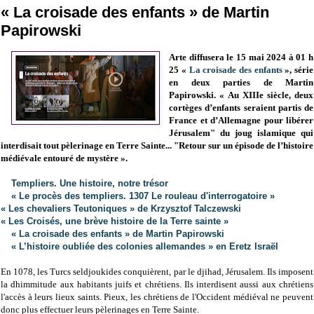
« La croisade des enfants » de Martin
Papirowski
Arte diffusera le 15 mai 2024 à 01 h
25 «
La croisade des enfants
», série
en deux parties de Martin
Papirowski.
« Au XIIIe siècle, deux
cortèges d’enfants seraient partis de
France et d’Allemagne pour libérer
Jérusalem" du joug islamique qui
interdisait tout pèlerinage en Terre Sainte... "Retour sur un épisode de l’histoire
médiévale entouré de mystère ».
Templiers. Une histoire, notre trésor
« Le procès des templiers. 1307 Le rouleau d'interrogatoire »
« Les chevaliers Teutoniques » de Krzysztof Talczewski
« Les Croisés, une brève histoire de la Terre sainte »
« La croisade des enfants » de Martin Papirowski
« L’histoire oubliée des colonies allemandes » en Eretz Israël
En 1078, les Turcs seldjoukides conquièrent, par le djihad, Jérusalem. Ils imposent
la dhimmitude aux habitants juifs et chrétiens. Ils interdisent aussi aux chrétiens
l'accès à leurs lieux saints. Pieux, les chrétiens de l'Occident médiéval ne peuvent
donc plus effectuer leurs pèlerinages en Terre Sainte.