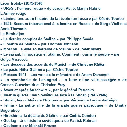
Léon Trotsky (1879-1940)
« URSS : l’empire rouge » de Jürgen Ast et Martin Hübner
L'Armée rouge
« Lénine, une autre histoire de la révolution russe » par Cédric Tourbe
« 1921. Secours international à la famine en Russie » de Serge Viallet et
Anne Thévenin
Le Birobidjan
« Le dernier complot de Staline » par Philippe Saada
« L'ombre de Staline » par Thomas Johnson
« Moscou, la ville souterraine de Staline » de Peter Moers
« Le savant, l'imposteur et Staline. Comment nourrir le peuple » par
Gulya Mirzoeva
« Les dessous des accords de Munich » de Christine Rütten
« Le pacte Hitler-Staline » par Cédric Tourbe
« Moscou 1941 – Les voix de la mémoire » de Artem Demenok
« La symphonie de Leningrad - La lutte d‘une ville assiégée » de
Carsten Gutschmidt et Christian Frey
« Avant et après Auschwitz », par le général Petrenko
Filmer la guerre : les Soviétiques face à la Shoah (1941-1946)
« Shoah, les oubliés de l’histoire », par Véronique Lagoarde-Ségot
« Ielnia - La petite ville de la grande guerre patriotique » de Dmitry
Bogolubov
« Hiroshima, la défaite de Staline » par Cédric Condon
« Goulag - Une histoire soviétique » de Patrick Rotman
« Goulags » par Michaël Prazan