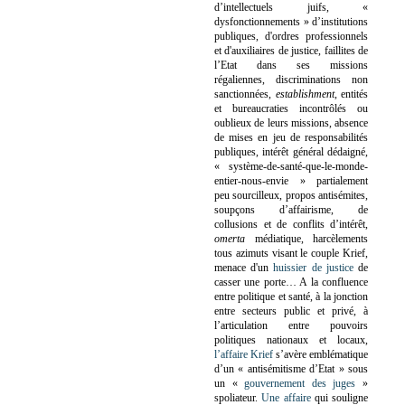
d’intellectuels juifs, «
dysfonctionnements » d’institutions
publiques, d'ordres professionnels
et d'auxiliaires de justice, faillites de
l’Etat dans ses missions
régaliennes, discriminations non
sanctionnées,
establishment
, entités
et bureaucraties incontrôlés ou
oublieux de leurs missions, absence
de mises en jeu de responsabilités
publiques, intérêt général dédaigné,
« système-de-santé-que-le-monde-
entier-nous-envie » partialement
peu sourcilleux, propos antisémites,
soupçons d’affairisme, de
collusions et de conflits d’intérêt,
omerta
médiatique, harcèlements
tous azimuts visant le couple Krief,
menace d'un
huissier de justice
de
casser une porte…
A la confluence
entre politique et santé, à la jonction
entre secteurs public et privé, à
l’articulation entre pouvoirs
politiques nationaux et locaux,
l’affaire Krief
s’avère emblématique
d’un « antisémitisme d’Etat » sous
un «
gouvernement des juges
»
spoliateur.
Une affaire
qui souligne