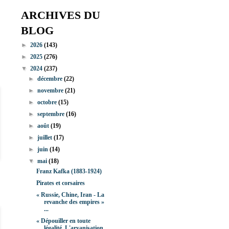
ARCHIVES DU
BLOG
►
2026
(143)
►
2025
(276)
▼
2024
(237)
►
décembre
(22)
►
novembre
(21)
►
octobre
(15)
►
septembre
(16)
►
août
(19)
►
juillet
(17)
►
juin
(14)
▼
mai
(18)
Franz Kafka (1883-1924)
Pirates et corsaires
« Russie, Chine, Iran - La
revanche des empires »
...
« Dépouiller en toute
légalité. L'aryanisation