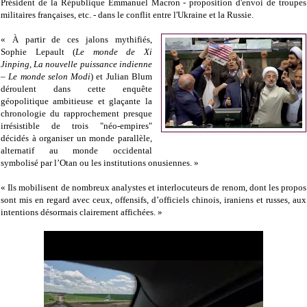
Président de la République Emmanuel Macron - proposition d'envoi de troupes
militaires françaises, etc. - dans le conflit entre l'Ukraine et la Russie.
« À partir de ces jalons mythifiés,
Sophie Lepault (
Le monde de Xi
Jinping, La nouvelle puissance indienne
– Le monde selon Modi
) et Julian Blum
déroulent dans cette enquête
géopolitique ambitieuse et glaçante la
chronologie du rapprochement presque
irrésistible de trois "néo-empires"
décidés à organiser un monde parallèle,
alternatif au monde occidental
symbolisé par l’Otan ou les institutions onusiennes. »
« Ils mobilisent de nombreux analystes et interlocuteurs de renom, dont les propos
sont mis en regard avec ceux, offensifs, d’officiels chinois, iraniens et russes, aux
intentions désormais clairement affichées. »