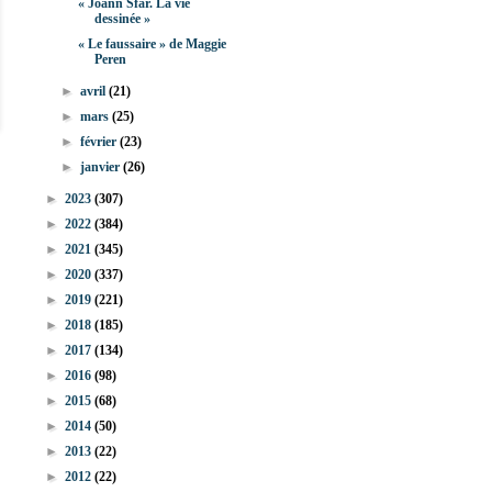
« Joann Sfar. La vie
dessinée »
« Le faussaire » de Maggie
Peren
►
avril
(21)
►
mars
(25)
►
février
(23)
►
janvier
(26)
►
2023
(307)
►
2022
(384)
►
2021
(345)
►
2020
(337)
►
2019
(221)
►
2018
(185)
►
2017
(134)
►
2016
(98)
►
2015
(68)
►
2014
(50)
►
2013
(22)
►
2012
(22)