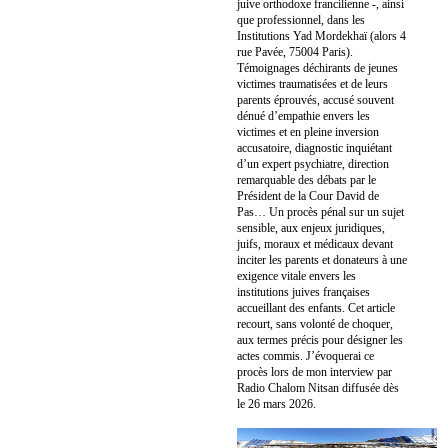
juive orthodoxe francilienne -, ainsi
que professionnel, dans les
Institutions Yad Mordekhaï (alors 4
rue Pavée, 75004 Paris).
Témoignages déchirants de jeunes
victimes traumatisées et de leurs
parents éprouvés, accusé souvent
dénué d’empathie envers les
victimes et en pleine inversion
accusatoire, diagnostic inquiétant
d’un expert psychiatre, direction
remarquable des débats par le
Président de la Cour David de
Pas… Un procès pénal sur un sujet
sensible, aux enjeux juridiques,
juifs, moraux et médicaux devant
inciter les parents et donateurs à une
exigence vitale envers les
institutions juives françaises
accueillant des enfants. Cet article
recourt, sans volonté de choquer,
aux termes précis pour désigner les
actes commis. J’évoquerai ce
procès lors de mon interview par
Radio Chalom Nitsan diffusée dès
le 26 mars 2026.