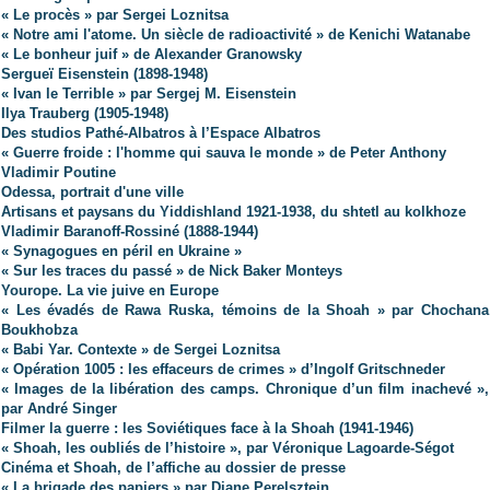
« Le procès » par Sergei Loznitsa
« Notre ami l'atome. Un siècle de radioactivité » de Kenichi Watanabe
« Le bonheur juif » de Alexander Granowsky
Sergueï Eisenstein (1898-1948)
« Ivan le Terrible » par Sergej M. Eisenstein
Ilya Trauberg (1905-1948)
Des studios Pathé-Albatros à l’Espace Albatros
« Guerre froide : l'homme qui sauva le monde » de Peter Anthony
Vladimir Poutine
Odessa, portrait d'une ville
Artisans et paysans du Yiddishland 1921-1938, du shtetl au kolkhoze
Vladimir Baranoff-Rossiné (1888-1944)
« Synagogues en péril en Ukraine »
« Sur les traces du passé » de Nick Baker Monteys
Yourope. La vie juive en Europe
« Les évadés de Rawa Ruska, témoins de la Shoah » par Chochana
Boukhobza
« Babi Yar. Contexte » de Sergei Loznitsa
« Opération 1005 : les effaceurs de crimes » d’Ingolf Gritschneder
« Images de la libération des camps. Chronique d’un film inachevé »,
par André Singer
Filmer la guerre : les Soviétiques face à la Shoah (1941-1946)
« Shoah, les oubliés de l’histoire », par Véronique Lagoarde-Ségot
Cinéma et Shoah, de l’affiche au dossier de presse
« La brigade des papiers » par Diane Perelsztejn