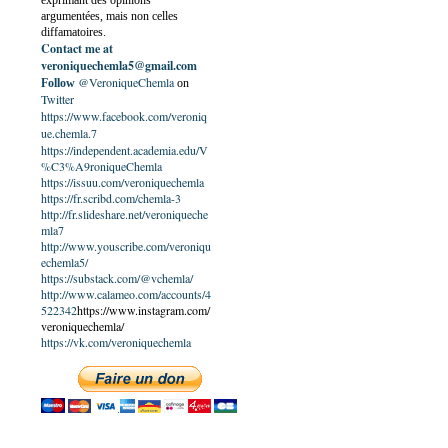
exprimant des opinions
argumentées, mais non celles
diffamatoires.
Contact me at
veroniquechemla5@gmail.com
@VeroniqueChemla
Follow
on
Twitter
https://www.facebook.com/veroniq
ue.chemla.7
https://independent.academia.edu/V
%C3%A9roniqueChemla
https://issuu.com/veroniquechemla
https://fr.scribd.com/chemla-3
http://fr.slideshare.net/veroniqueche
mla7
http://www.youscribe.com/veroniqu
echemla5/
https://substack.com/@vchemla/
http://www.calameo.com/accounts/4
522342
https://www.instagram.com/
veroniquechemla/
https://vk.com/veroniquechemla