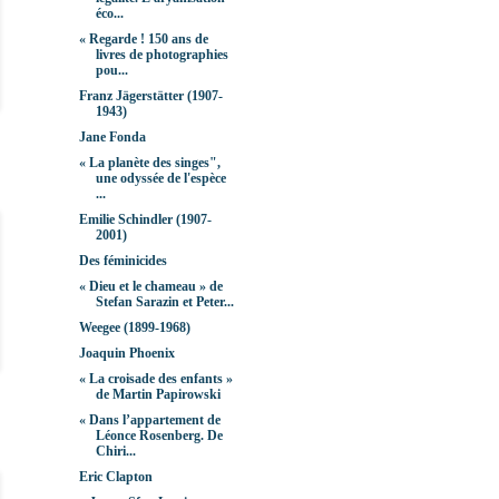
éco...
« Regarde ! 150 ans de
livres de photographies
pou...
Franz Jägerstätter (1907-
1943)
Jane Fonda
« La planète des singes",
une odyssée de l'espèce
...
Emilie Schindler (1907-
2001)
Des féminicides
« Dieu et le chameau » de
Stefan Sarazin et Peter...
Weegee (1899-1968)
Joaquin Phoenix
« La croisade des enfants »
de Martin Papirowski
« Dans l’appartement de
Léonce Rosenberg. De
Chiri...
Eric Clapton