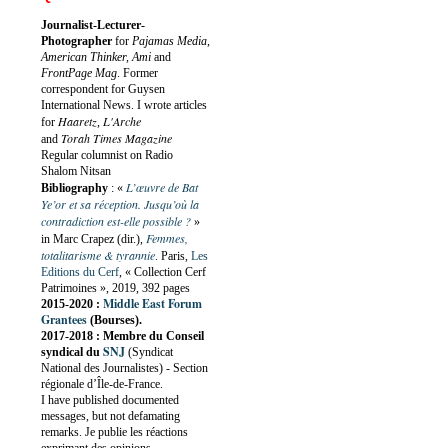
Journalist-Lecturer-
Photographer
for
Pajamas Media,
American Thinker, Ami
and
FrontPage Mag
. Former
correspondent for Guysen
International News. I wrote articles
Haaretz
L'Arche
for
,
Torah Times Magazine
and
Regular columnist on Radio
Shalom Nitsan
L’œuvre de Bat
Bibliography
:
«
Ye’or et sa réception. Jusqu’où la
contradiction est-elle possible ?
»
Femmes,
in Marc Crapez (dir.),
totalitarisme & tyrannie
. Paris,
Les
Editions du Cerf
, « Collection Cerf
Patrimoines », 2019, 392 pages
Middle East Forum
2015-2020 :
Grantees
(Bourses).
2017-2018 : Membre du Conseil
SNJ
syndical du
(Syndicat
National des Journalistes) - Section
régionale d’Île-de-France.
I have published documented
messages, but not defamating
remarks. Je publie les réactions