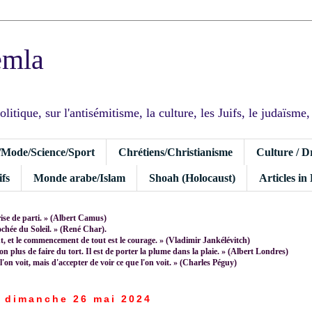
emla
tique, sur l'antisémitisme, la culture, les Juifs, le judaïsme, I
/Mode/Science/Sport
Chrétiens/Christianisme
Culture / D
fs
Monde arabe/Islam
Shoah (Holocaust)
Articles in
rise de parti. » (Albert Camus)
rochée du Soleil. » (René Char).
 et le commencement de tout est le courage. » (Vladimir Jankélévitch)
non plus de faire du tort. Il est de porter la plume dans la plaie. » (Albert Londres)
 l'on voit, mais d'accepter de voir ce que l'on voit. » (Charles Péguy)
dimanche 26 mai 2024