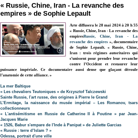
« Russie, Chine, Iran - La revanche des
empires » de Sophie Lepault
Arte diffusera le 28 mai 2024 à 20 h 55
« Russie, Chine, Iran - La revanche des
empires
Russie, Chine, Iran - La
revanche des empires
», documentaire
de Sophie Lepault. « Russie, Chine,
Iran : trois régimes autoritaires qui
s’unissent pour prendre leur revanche
contre l’Occident et restaurer leur
puissance impériale. Ce documentaire aussi dense que glaçant déroule
l’anatomie de cette alliance. »
La mer Baltique
« Les chevaliers Teutoniques » de Krzysztof Talczewski
Sainte Russie, l'art russe, des origines à Pierre le Grand
L’Ermitage, la naissance du musée impérial – Les Romanov, tsars
collectionneurs
« L'antisémitisme en Russie de Catherine II à Poutine » par Jean-
Jacques Marie
« 1526, Babur s'empare de l'Inde à Panipat » de Juliette Garcias
« Russie : terre d’Islam ? »
Odessa, portrait d'une ville