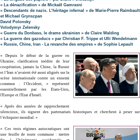
« La dénazification » de Mickaël Gamrasni
« Descendants de nazis. L’héritage infernal » de Marie-Pierre Raimbault
et Michael Grynszpan
David Polonsky
Volodymyr Zelensky
« Guerre du Donbass, le drame ukrainien » de Claire Walding
« La guerre des gazoducs » par Christian F. Trippe et Ulli Wendelmann
« Russie, Chine, Iran - La revanche des empires » de Sophie Lepault
« Depuis le début de la guerre en
Ukraine, clarification inédite de leur
coopération, jamais la Chine, la Russie
et l’Iran n’avaient été aussi alignés sur la
scène internationale contre un ennemi
commun : l’Occident, » représenté
essentiellement par les Etats-Unis,
l'Europe et l'Etat d'Israël.
« Après des années de rapprochement
silencieux, ils signent des partenariats historiques et cherchent à peser sur
l’échiquier mondial. »
« Ces trois régimes autocratiques ont
une feuille de route commune : mettre
fin à l’hégémonie occidentale et