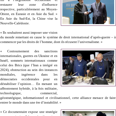
restaurer leur zone d'influence
respective, particulièrement au Moyen-
Orient, en Eurasie et en Asie du Sud. »
En Asie du Sud-Est, la Chine vise la
Nouvelle-Calédonie.
« Ils souhaitent aussi imposer une vision
du monde remettant en cause le système de droit international d’après-guerre – à
commencer par les droits de l’homme, dont ils récusent l’universalisme. »
« Contournement des sanctions
internationales, guerres en Ukraine et en
Israël, sommets internationaux comme
celui des Brics (que l’Iran a intégré en
2024), obstruction au sein des instances
mondiales, ingérence dans les
démocraties occidentales pour en
déstabiliser l’opinion… En menant un
affrontement hybride, à la fois militaire,
technologique, commercial,
géostratégique, informationnel et civilisationnel, cette alliance menace de faire
entrer le monde dans une ère d’instabilité. »
« Ce documentaire expose une stratégie