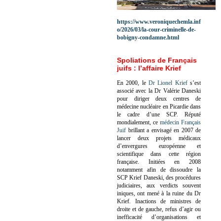
https://www.veroniquechemla.inf
o/2026/03/la-cour-criminelle-de-
bobigny-condamne.html
Spoliations de Français
juifs : l’affaire Krief
En 2000, le
Dr Lionel Krief
s’est
associé avec la Dr Valérie Daneski
pour diriger deux centres de
médecine nucléaire en Picardie dans
le cadre d’une SCP.
Réputé
mondialement, ce
médecin Français
Juif
brillant a envisagé en 2007 de
lancer deux projets médicaux
d’envergures européenne et
scientifique dans cette région
française.
Initiées en 2008
notamment afin de dissoudre la
SCP Krief Daneski, des procédures
judiciaires, aux verdicts souvent
iniques, ont mené à la ruine du Dr
Krief.
Inactions de ministres de
droite et de gauche, refus d’agir ou
inefficacité d’organisations et