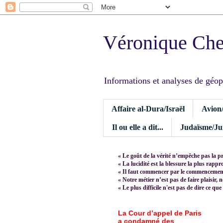
Véronique Ch
Informations et analyses de géopoli
Affaire al-Dura/Israël
Avion
Il ou elle a dit...
Judaïsme/Jui
« Le goût de la vérité n’empêche pas la p
« La lucidité est la blessure la plus rapp
« Il faut commencer par le commencement,
« Notre métier n’est pas de faire plaisir, 
« Le plus difficile n'est pas de dire ce que
La Cour d’appel de Paris
a condamné des