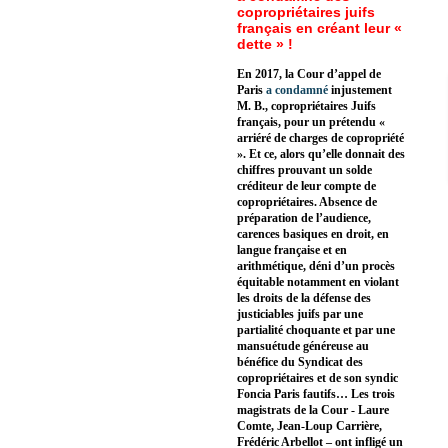
copropriétaires juifs
français en créant leur «
dette » !
En 2017, la Cour d’appel de
Paris
a condamné
injustement
M. B., copropriétaires Juifs
français, pour un prétendu «
arriéré de charges de copropriété
». Et ce, alors qu’elle donnait des
chiffres prouvant un solde
créditeur de leur compte de
copropriétaires. Absence de
préparation de l’audience,
carences basiques en droit, en
langue française et en
arithmétique, déni d’un procès
équitable notamment en violant
les droits de la défense des
justiciables juifs par une
partialité choquante et par une
mansuétude généreuse au
bénéfice du Syndicat des
copropriétaires et de son syndic
Foncia Paris fautifs… Les trois
magistrats de la Cour - Laure
Comte, Jean-Loup Carrière,
Frédéric Arbellot – ont infligé un