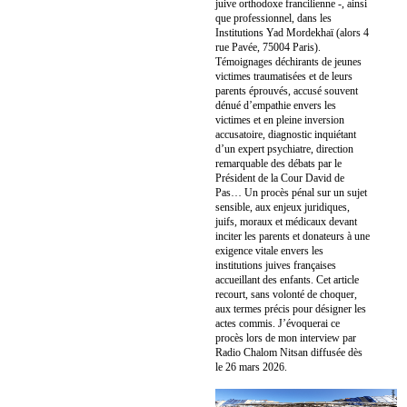
juive orthodoxe francilienne -, ainsi
que professionnel, dans les
Institutions Yad Mordekhaï (alors 4
rue Pavée, 75004 Paris).
Témoignages déchirants de jeunes
victimes traumatisées et de leurs
parents éprouvés, accusé souvent
dénué d’empathie envers les
victimes et en pleine inversion
accusatoire, diagnostic inquiétant
d’un expert psychiatre, direction
remarquable des débats par le
Président de la Cour David de
Pas… Un procès pénal sur un sujet
sensible, aux enjeux juridiques,
juifs, moraux et médicaux devant
inciter les parents et donateurs à une
exigence vitale envers les
institutions juives françaises
accueillant des enfants. Cet article
recourt, sans volonté de choquer,
aux termes précis pour désigner les
actes commis. J’évoquerai ce
procès lors de mon interview par
Radio Chalom Nitsan diffusée dès
le 26 mars 2026.