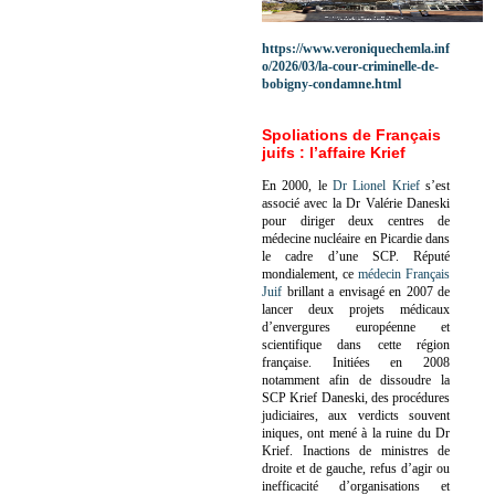
https://www.veroniquechemla.inf
o/2026/03/la-cour-criminelle-de-
bobigny-condamne.html
Spoliations de Français
juifs : l’affaire Krief
En 2000, le
Dr Lionel Krief
s’est
associé avec la Dr Valérie Daneski
pour diriger deux centres de
médecine nucléaire en Picardie dans
le cadre d’une SCP.
Réputé
mondialement, ce
médecin Français
Juif
brillant a envisagé en 2007 de
lancer deux projets médicaux
d’envergures européenne et
scientifique dans cette région
française.
Initiées en 2008
notamment afin de dissoudre la
SCP Krief Daneski, des procédures
judiciaires, aux verdicts souvent
iniques, ont mené à la ruine du Dr
Krief.
Inactions de ministres de
droite et de gauche, refus d’agir ou
inefficacité d’organisations et