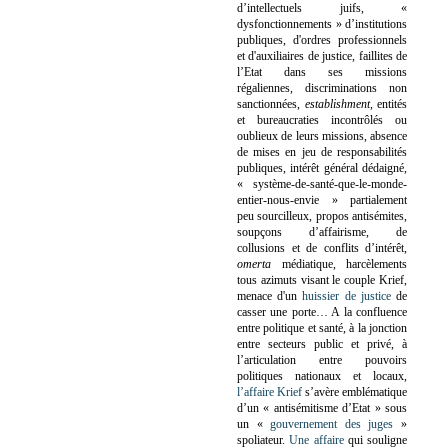
d’intellectuels juifs, «
dysfonctionnements » d’institutions
publiques, d'ordres professionnels
et d'auxiliaires de justice, faillites de
l’Etat dans ses missions
régaliennes, discriminations non
sanctionnées,
establishment
, entités
et bureaucraties incontrôlés ou
oublieux de leurs missions, absence
de mises en jeu de responsabilités
publiques, intérêt général dédaigné,
« système-de-santé-que-le-monde-
entier-nous-envie » partialement
peu sourcilleux, propos antisémites,
soupçons d’affairisme, de
collusions et de conflits d’intérêt,
omerta
médiatique, harcèlements
tous azimuts visant le couple Krief,
menace d'un
huissier de justice
de
casser une porte…
A la confluence
entre politique et santé, à la jonction
entre secteurs public et privé, à
l’articulation entre pouvoirs
politiques nationaux et locaux,
l’affaire Krief
s’avère emblématique
d’un « antisémitisme d’Etat » sous
un «
gouvernement des juges
»
spoliateur.
Une affaire
qui souligne