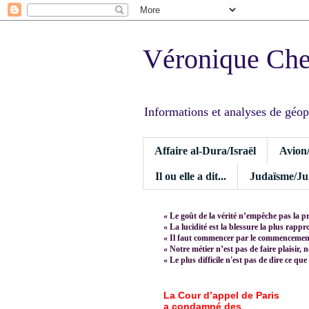
Véronique Ch
Informations et analyses de géopoli
Affaire al-Dura/Israël
Avion
Il ou elle a dit...
Judaïsme/Jui
« Le goût de la vérité n’empêche pas la p
« La lucidité est la blessure la plus rapp
« Il faut commencer par le commencement,
« Notre métier n’est pas de faire plaisir, 
« Le plus difficile n'est pas de dire ce que
La Cour d’appel de Paris
a condamné des