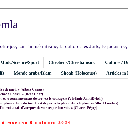
emla
tique, sur l'antisémitisme, la culture, les Juifs, le judaïsme, I
/Mode/Science/Sport
Chrétiens/Christianisme
Culture / D
fs
Monde arabe/Islam
Shoah (Holocaust)
Articles in
rise de parti. » (Albert Camus)
rochée du Soleil. » (René Char).
 et le commencement de tout est le courage. » (Vladimir Jankélévitch)
non plus de faire du tort. Il est de porter la plume dans la plaie. » (Albert Londres)
 l'on voit, mais d'accepter de voir ce que l'on voit. » (Charles Péguy)
dimanche 6 octobre 2024