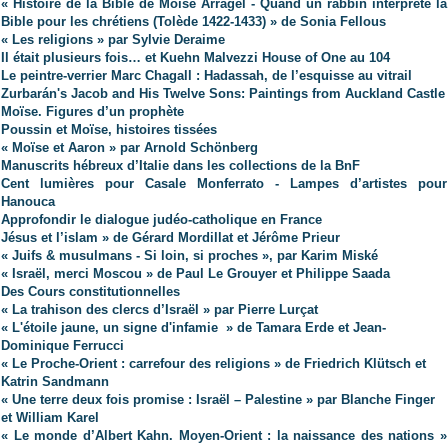
« Histoire de la Bible de Moïse Arragel - Quand un rabbin interprète la
Bible pour les chrétiens (Tolède 1422-1433) » de Sonia Fellous
« Les religions » par Sylvie Deraime
Il était plusieurs fois… et Kuehn Malvezzi House of One au 104
Le peintre-verrier Marc Chagall : Hadassah, de l’esquisse au vitrail
Zurbarán's Jacob and His Twelve Sons: Paintings from Auckland Castle
Moïse. Figures d’un prophète
Poussin et Moïse, histoires tissées
« Moïse et Aaron » par Arnold Schönberg
Manuscrits hébreux d’Italie dans les collections de la BnF
Cent lumières pour Casale Monferrato - Lampes d’artistes pour
Hanouca
Approfondir le dialogue judéo-catholique en France
Jésus et l’islam » de Gérard Mordillat et Jérôme Prieur
« Juifs & musulmans - Si loin, si proches », par Karim Miské
« Israël, merci Moscou » de Paul Le Grouyer et Philippe Saada
Des Cours constitutionnelles
« La trahison des clercs d’Israël » par Pierre Lurçat
« L'étoile jaune, un signe d'infamie » de Tamara Erde et Jean-
Dominique Ferrucci
« Le Proche-Orient : carrefour des religions » de Friedrich Klütsch et
Katrin Sandmann
« Une terre deux fois promise : Israël – Palestine » par Blanche Finger
et William Karel
« Le monde d’Albert Kahn. Moyen-Orient : la naissance des nations »