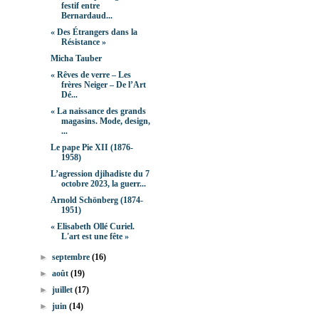
festif entre
Bernardaud...
« Des Étrangers dans la
Résistance »
Micha Tauber
« Rêves de verre – Les
frères Neiger – De l’Art
Dé...
« La naissance des grands
magasins. Mode, design,
...
Le pape Pie XII (1876-
1958)
L’agression djihadiste du 7
octobre 2023, la guerr...
Arnold Schönberg (1874-
1951)
« Elisabeth Ollé Curiel.
L'art est une fête »
►
septembre
(16)
►
août
(19)
►
juillet
(17)
►
juin
(14)