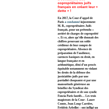
copropriétaires juifs
français en créant leur «
dette » !
En 2017, la Cour d’appel de
Paris
a condamné
injustement
M. B., copropriétaires Juifs
français, pour un prétendu «
arriéré de charges de copropriété
». Et ce, alors qu’elle donnait des
chiffres prouvant un solde
créditeur de leur compte de
copropriétaires. Absence de
préparation de l’audience,
carences basiques en droit, en
langue française et en
arithmétique, déni d’un procès
équitable notamment en violant
les droits de la défense des
justiciables juifs par une
partialité choquante et par une
mansuétude généreuse au
bénéfice du Syndicat des
copropriétaires et de son syndic
Foncia Paris fautifs… Les trois
magistrats de la Cour - Laure
Comte, Jean-Loup Carrière,
Frédéric Arbellot – ont infligé un