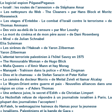
Le logiciel espion Pégase/Pegasus
« Israël : les routes de l’annexion » de Stéphane Amar
« Les nettoyeurs du Web - The Cleaners » par Hans Block et Moritz
Riesewieck
« Les otages d’Entebbe - Le combat d’Israël contre le terrorisme » de
Thomas Ammann
« Des voix au-delà de la censure » par Mor Loushy
« La mort du cinéma et de mon père aussi » de Dani Rosenberg
« Miral » de Julian Schnabel
Elia Suleiman
« Les sirènes de l’Hakoah » de Yaron Zilberman
Yaron Zilberman
L'attentat terroriste palestinien à l'hôtel Savoy en 1975
« The Honourable Woman » de Hugo Blick
« Mafia Queens » d’Amir Mann et Itay Morag
« Manayek - Trahison dans la police » d’Alon Zingman
« Dieu et le chameau » de Stefan Sarazin et Peter Keller
« La caméra du docteur Morris » de Meital Zvieli et Itamar Alcalay
« Le Moyen-Orient entre guerre et paix - Nouvelles alliances dans une
région en crise » d’Aders Thomas
« Une enfance juive, le secret d’Edith »
de Christian Limpert
Le Hezbollah refuse de répondre à un journaliste israélien à Paris. La
plupart des journalistes l’acceptent !
Al-Fateh, le webmagazine haineux du Hamas pour la jeunesse
« Israéliens, Palestiniens et la bande de Gaza »