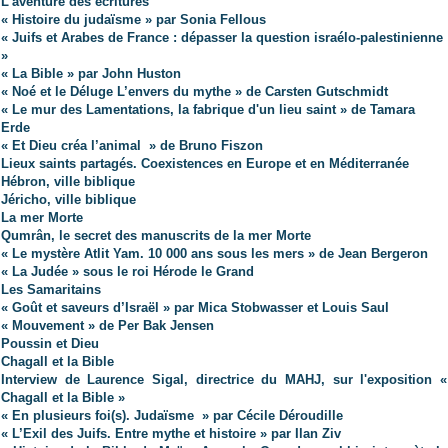
L'aventure des écritures
« Histoire du judaïsme » par Sonia Fellous
« Juifs et Arabes de France : dépasser la question israélo-palestinienne
»
« La Bible » par John Huston
« Noé et le Déluge L’envers du mythe » de Carsten Gutschmidt
« Le mur des Lamentations, la fabrique d'un lieu saint » de Tamara
Erde
« Et Dieu créa l’animal » de Bruno Fiszon
Lieux saints partagés. Coexistences en Europe et en Méditerranée
Hébron, ville biblique
Jéricho, ville biblique
La mer Morte
Qumrân, le secret des manuscrits de la mer Morte
« Le mystère Atlit Yam. 10 000 ans sous les mers » de Jean Bergeron
« La Judée » sous le roi Hérode le Grand
Les Samaritains
« Goût et saveurs d’Israël » par Mica Stobwasser et Louis Saul
« Mouvement » de Per Bak Jensen
Poussin et Dieu
Chagall et la Bible
Interview de Laurence Sigal, directrice du MAHJ, sur l'exposition «
Chagall et la Bible »
« En plusieurs foi(s). Judaïsme » par Cécile Déroudille
« L’Exil des Juifs. Entre mythe et histoire » par Ilan Ziv