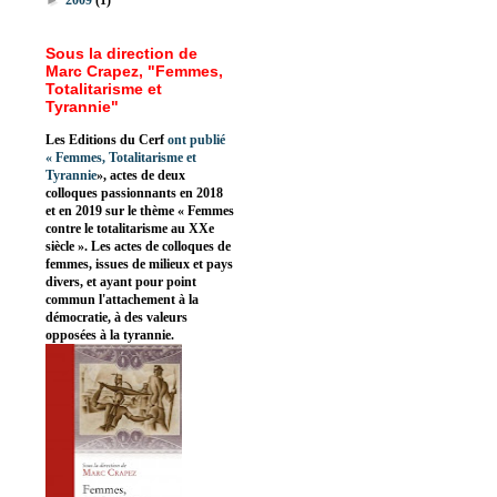
►
2009
(1)
Sous la direction de
Marc Crapez, "Femmes,
Totalitarisme et
Tyrannie"
Les Editions du Cerf
ont publié
«
Femmes, Totalitarisme et
Tyrannie
», actes de deux
colloques passionnants en 2018
et en 2019 sur le thème « Femmes
contre le totalitarisme au XXe
siècle ». Les actes de colloques de
femmes, issues de milieux et pays
divers, et ayant pour point
commun l'attachement à la
démocratie, à des valeurs
opposées à la tyrannie.