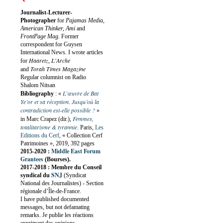
Journalist-Lecturer-
Photographer
for
Pajamas Media,
American Thinker, Ami
and
FrontPage Mag
. Former
correspondent for Guysen
International News. I wrote articles
Haaretz
L'Arche
for
,
Torah Times Magazine
and
Regular columnist on Radio
Shalom Nitsan
L’œuvre de Bat
Bibliography
:
«
Ye’or et sa réception. Jusqu’où la
contradiction est-elle possible ?
»
Femmes,
in Marc Crapez (dir.),
totalitarisme & tyrannie
. Paris,
Les
Editions du Cerf
, « Collection Cerf
Patrimoines », 2019, 392 pages
Middle East Forum
2015-2020 :
Grantees
(Bourses).
2017-2018 : Membre du Conseil
SNJ
syndical du
(Syndicat
National des Journalistes) - Section
régionale d’Île-de-France.
I have published documented
messages, but not defamating
remarks. Je publie les réactions