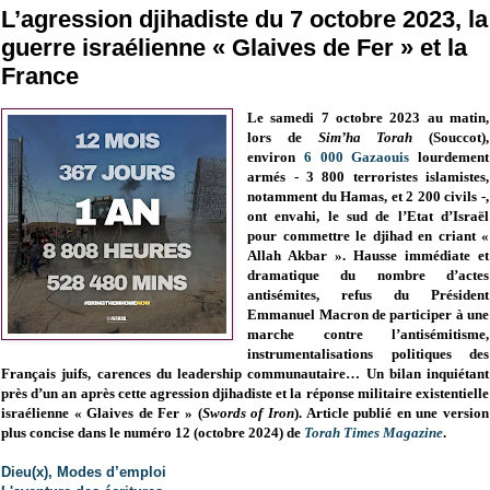
L’agression djihadiste du 7 octobre 2023, la
guerre israélienne « Glaives de Fer » et la
France
Le samedi 7 octobre 2023 au matin,
lors de
Sim’ha Torah
(Souccot),
environ
6 000 Gazaouis
lourdement
armés - 3 800 terroristes islamistes,
notamment du Hamas, et 2 200 civils -,
ont envahi, le sud de l’Etat d’Israël
pour commettre le djihad en criant «
Allah Akbar ». Hausse immédiate et
dramatique du nombre d’actes
antisémites, refus du Président
Emmanuel Macron de participer à une
marche contre l’antisémitisme,
instrumentalisations politiques des
Français juifs, carences du leadership communautaire… Un bilan inquiétant
près d’un an après cette agression djihadiste et la réponse militaire existentielle
israélienne « Glaives de Fer » (
Swords of Iron
). Article publié en une version
plus concise
dans le numéro 12 (octobre 2024) de
Torah Times Magazine
.
Dieu(x), Modes d’emploi