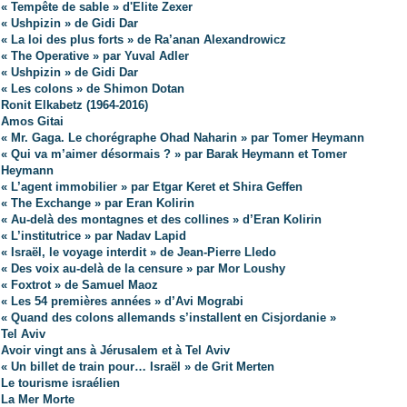
« Tempête de sable » d'Elite Zexer
« Ushpizin » de Gidi Dar
« La loi des plus forts » de Ra’anan Alexandrowicz
« The Operative » par Yuval Adler
« Ushpizin » de Gidi Dar
« Les colons » de Shimon Dotan
Ronit Elkabetz (1964-2016)
Amos Gitai
« Mr. Gaga. Le chorégraphe Ohad Naharin » par Tomer Heymann
« Qui va m’aimer désormais ? » par Barak Heymann et Tomer
Heymann
« L’agent immobilier » par Etgar Keret et Shira Geffen
« The Exchange » par Eran Kolirin
« Au-delà des montagnes et des collines » d’Eran Kolirin
« L’institutrice » par Nadav Lapid
« Israël, le voyage interdit » de Jean-Pierre Lledo
« Des voix au-delà de la censure » par Mor Loushy
« Foxtrot » de Samuel Maoz
« Les 54 premières années » d’Avi Mograbi
« Quand des colons allemands s’installent en Cisjordanie »
Tel Aviv
Avoir vingt ans à Jérusalem et à Tel Aviv
« Un billet de train pour… Israël » de Grit Merten
Le tourisme israélien
La Mer Morte