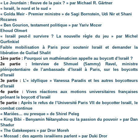
« Le Jourdain : fleuve de la paix ? » par Michael R. Gärtner
« Israël, le nord et le sud »
« Golda Meir - Premier ministre » de Sagi Bornstein, Udi Nir et Shani
Rozanes
« Ben Gourion, testament politique » par Yariv Mozer
Ehoud Olmert
« Israël peut-il survivre ? La nouvelle règle du jeu » par Michel
Gurfinkiel
Faible mobilisation à Paris pour soutenir Israël et demander la
libération de Guilad Shalit
1ère partie :
Pourquoi un mathématicien appelle au boycott d’Israël ?
2e partie :
Interview de Shmuel (Sammy) Ravel, ministre
plénipotentiaire de l’ambassade d’Israël à Paris, sur les boycotts
d'Israël
3e partie :
L’« idyllique » Vanessa Paradis et les autres boycotteurs
d'Israël
4e partie :
Vives réactions aux motions universitaires françaises
prônant le boycott d’Israël
5e partie :
Après le refus de l’Université Paris VII de boycotter Israël, le
combat continue
« Mariées… ou presque » de Shirel Peleg
« King Bibi - Benyamin Nétanyahou ou la passion du pouvoir » par Dan
Shadur
« The Gatekeepers » par Dror Moreh
« Mossad : des agents israéliens parlent »
par Duki Dror