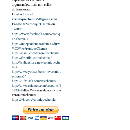
exprimant des opinions
argumentées, mais non celles
diffamatoires.
Contact me at
veroniquechemla5@gmail.com
@VeroniqueChemla
Follow
on
Twitter
https://www.facebook.com/veroniq
ue.chemla.7
https://independent.academia.edu/V
%C3%A9roniqueChemla
https://issuu.com/veroniquechemla
https://fr.scribd.com/chemla-3
http://fr.slideshare.net/veroniqueche
mla7
http://www.youscribe.com/veroniqu
echemla5/
https://substack.com/@vchemla/
http://www.calameo.com/accounts/4
522342
https://www.instagram.com/
veroniquechemla/
https://vk.com/veroniquechemla