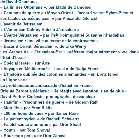
de David Okuefuna
« La fin des Ottomans », par Mathilde Damoisel
« Cent ans de guerre au Moyen-Orient. L'accord secret Sykes-Picot et
ses fatales conséquences » par Alexander Stenzel
L'avenir de Jérusalem
« L'American Colony Hotel à Jérusalem »
« L’Autre Jérusalem » par PeÅ Holmquist et Suzanne Khardalian
« Jérusalem : une ville au cœur de la controverse »
« Bazar d’Orient. Jérusalem », de Elke Werry
Les Arabes de « Jérusalem-Est » préfèrent majoritairement vivre dans
l’Etat d’Israël
« Spécial Israël » sur Arte
« Voyage en Méditerranée – Israël » de Nadja Frenz
« L’histoire oubliée des colonies allemandes » en Eretz Israël
La Ligne verte
La problématique ambassade d'Israël en France
Brigitte Bardot a déclaré : « Je réagis avec émotion, rien de plus »
David Perlov. Cinéaste, photographe, dessinateur
« Hatufim - Prisonniers de guerre » de Gideon Raff
« Mon fils » par Eran Riklis
« 100 millions de vues » par Itamar Rose
« Le patient syrien » de Racheli Schwartz
« Falafel sauce atomique » par Dror Shaul
« Youth » par Tom Shoval
« Pour mon père » de Dror Zahavi