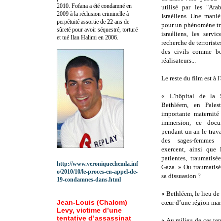
2010.
Fofana a été c
ondamné en
utilisé par les "Ara
2009 à la réclusion criminelle à
Israéliens. Une manièr
perpétuité assortie de 22 ans de
pour un phénomène tris
sûreté pour avoir séquestré, torturé
israéliens, les servi
et tué Ilan Halimi en 2006.
recherche de terroristes
des civils comme bo
réalisateurs...
Le reste du film est à l
« L’hôpital de la S
Bethléem, en Palest
importante maternité
immersion, ce docu
pendant un an le trav
des sages-femmes
exercent, ainsi que l
patientes, traumatisé
http://www.veroniquechemla.inf
Gaza. » Ou traumatisée
o/2010/10/le-proces-en-appel-de-
sa dissuasion ?
19-condamnes-dans.html
« Bethléem, le lieu de 
Jean-Louis (Chalom)
cœur d’une région marq
Levy, victime d’une
tentative d’assassinat
« Au milieu de ces ten