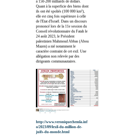
à 150-200 milliards de dollars.
Quant à la superficie des biens dont
ils ont été spoliés (100 000 km²),
elle est cinq fois supérieure à celle
de l'Etat d'Israël. Dans un discours
prononcé lors de la 11e session du
Conseil révolutionnaire du Fatah le
24 août 2023, le Président
palestinien Mahmoud Abbas (Abou
Mazen) a nié notamment le
caractère contraint de cet exil. Une
allégation non relevée par des
dirigeants communautaires.
http://www.veroniquechemla.inf
o/2023/09/lexil-du-million-de-
juifs-du-monde.html