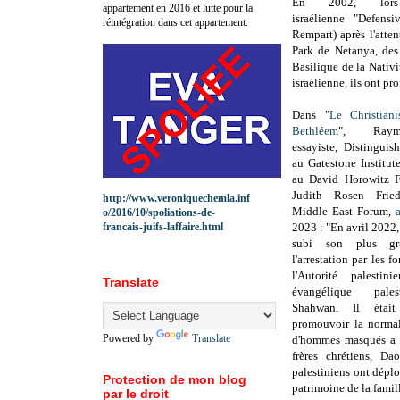
En 2002, lors
appartement en 2016 et lutte pour la
israélienne
"Defensi
réintégration dans cet appartement.
Rempart) après l'atten
Park de Netanya,
des 
Basilique de la Nativ
israélienne, ils ont pr
Dans "
Le Christia
Bethléem
",
Ray
essayiste,
Distinguis
au Gatestone Institut
au David Horowitz F
Judith Rosen Fri
http://www.veroniquechemla.inf
Middle East Forum,
a
o/2016/10/spoliations-de-
francais-juifs-laffaire.html
2023 :
"
En avril 2022
subi son plus g
l'arrestation par les f
l'Autorité palestin
Translate
évangélique pale
Shahwan. Il éta
promouvoir la normali
Powered by
Translate
d'hommes masqués a a
frères chrétiens, D
palestiniens ont déplo
Protection de mon blog
patrimoine de la famil
par le droit