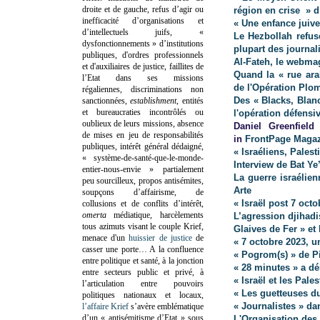
droite et de gauche, refus d’agir ou
région en crise » 
inefficacité d’organisations et
« Une enfance juive
d’intellectuels juifs, «
Le Hezbollah refus
dysfonctionnements » d’institutions
plupart des journali
publiques, d'ordres professionnels
Al-Fateh, le webma
et d'auxiliaires de justice, faillites de
Quand la « rue ara
l’Etat dans ses missions
de l'Opération Plo
régaliennes, discriminations non
Des « Blacks, Blanc
sanctionnées,
establishment
, entités
et bureaucraties incontrôlés ou
l'opération défensiv
oublieux de leurs missions, absence
Daniel Greenfiel
de mises en jeu de responsabilités
in
FrontPage Maga
publiques, intérêt général dédaigné,
« Israéliens, Pales
« système-de-santé-que-le-monde-
Interview de Bat Ye’
entier-nous-envie » partialement
La guerre israélien
peu sourcilleux, propos antisémites,
Arte
soupçons d’affairisme, de
« Israël post 7 oct
collusions et de conflits d’intérêt,
omerta
médiatique, harcèlements
L’agression djihadi
tous azimuts visant le couple Krief,
Glaives de Fer » et
menace d'un
huissier de justice
de
« 7 octobre 2023, 
casser une porte…
A la confluence
« Pogrom(s) » de P
entre politique et santé, à la jonction
« 28 minutes » a dé
entre secteurs public et privé, à
« Israël et les Pal
l’articulation entre pouvoirs
« Les guetteuses d
politiques nationaux et locaux,
« Journalistes » d
l’affaire Krief
s’avère emblématique
d’un « antisémitisme d’Etat » sous
L'Organisation des