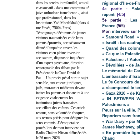
dans les cercles intrafamilial, amical
régional d’Ile-de-Fr
et associatif - dans une communauté
4e partie :
Sal
juive orthodoxe francilienne -, ainsi
repenti
(4/5)
que professionnel, dans les
5e partie :
Les
Institutions Yad Mordekhaï (alors 4
France
(5/5)
rue Pavée, 75004 Paris).
Mon
interview
sur
Témoignages déchirants de jeunes
« Samouni Road » 
victimes traumatisées et de leurs
« Israël : les naufr
parents éprouvés, accusé souvent
dénué d’empathie envers les
« Quand des colons 
victimes et en pleine inversion
« Ce que la Palesti
accusatoire, diagnostic inquiétant
« Palestine : l’Auto
d’un expert psychiatre, direction
« Dévoilées » de J
remarquable des débats par le
Le mémorial de Caen
Président de la Cour David de
L’ambassade d’Israë
Pas… Un procès pénal sur un sujet
Le 9e Concours de 
sensible, aux enjeux juridiques,
a récompensé le te
juifs, moraux et médicaux devant
inciter les parents et donateurs à une
« Gaza 2010 » de K
exigence vitale envers les
« IN BETWEEN WA
institutions juives françaises
Palestiniens »
accueillant des enfants. Cet article
Peurs sur la ville.
recourt, sans volonté de choquer,
Reporters sans fron
aux termes précis pour désigner les
« War Diary » par 
actes commis. J’évoquerai ce
James Nachtwey, p
procès lors de mon interview par
« En première lign
Radio Chalom Nitsan diffusée dès
le 26 mars 2026.
Chang