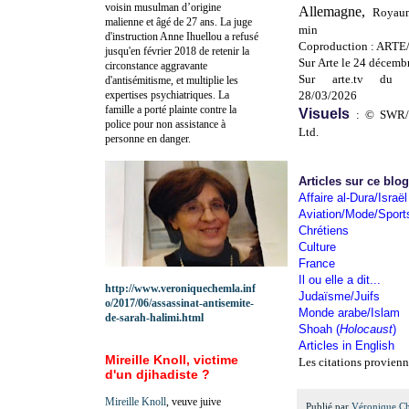
voisin musulman d’origine
Allemagne,
Royaum
malienne et âgé de 27 ans. La juge
min
d'instruction Anne Ihuellou a refusé
Coproduction : ART
jusqu'en février 2018 de retenir la
Sur
Arte le 24 décemb
circonstance aggravante
Sur arte.tv du 
d'antisémitisme, et multiplie les
expertises psychiatriques. La
28/03/2026
famille a porté plainte contre la
Visuels
: © SWR/
police pour non assistance à
Ltd.
personne en danger.
Articles sur ce blo
Affaire al-Dura/Israël
Aviation/Mode/Sport
Chrétiens
Culture
France
Il ou elle a dit...
http://www.veroniquechemla.inf
Judaïsme/Juifs
o/2017/06/assassinat-antisemite-
Monde arabe/Islam
de-sarah-halimi.html
Shoah (
Holocaust
)
Articles in English
Mireille Knoll, victime
Les citations provienn
d'un djihadiste ?
Mireille Knoll
, veuve juive
Publié par
Véronique C