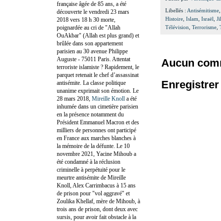
française âgée de 85 ans, a été
Libellés :
Antisémitisme
découverte le vendredi 23 mars
Histoire
,
Islam
,
Israël
,
J
2018 vers 18 h 30 morte,
poignardée au cri de "Allah
Télévision
,
Terrorisme
,
OuAkbar" (Allah est plus grand) et
brûlée dans son appartement
parisien au 30 avenue Philippe
Auguste - 75011 Paris. Attentat
Aucun comm
terroriste islamiste ? Rapidement, le
parquet retenait le chef d’assassinat
Enregistre
antisémite. La classe politique
unanime exprimait son émotion. Le
28 mars 2018,
Mireille Knoll
a été
inhumée dans un cimetière parisien
en la présence notamment du
Président Emmanuel Macron et des
milliers de personnes ont participé
en France aux marches blanches à
la mémoire de la défunte. Le 10
novembre 2021, Yacine Mihoub a
été condamné à la réclusion
criminelle à perpétuité pour le
meurtre antisémite de Mireille
Knoll, Alex Carrimbacus à 15 ans
de prison pour "vol aggravé" et
Zoulika Khellaf, mère de Mihoub, à
trois ans de prison, dont deux avec
sursis, pour avoir fait obstacle à la