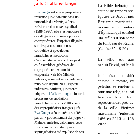
juifs : l’affaire Tanger
La Bible hébraïqu
cette ville importante
Eva Tanger
est une copropriétaire
épouse de Jacob, mèr
française juive habitant dans un
Benjamin, matriarche 
immeuble du Marais, à Paris.
Présidente du conseil syndical
mourut et fut enter
(1988-1998), elle s’est opposée à
d’Éphrata, qui est Be
des illégalités commises par des
une stèle sur son tombe
copropriétaires. Emprises illégales
du tombeau de Rachel 
sur des parties communes,
(Genèse 35:19-20).
convoitise et spéculation
immobilières, soupçons
La ville est au
d’antisémitisme, abus de majorité
naquit
David, roi bibl
en Assemblées générales de
copropriétaires, « mandat
temporaire » de Me Michèle
Juif, Jésus, consid
Lebossé, administratrice judiciaire,
comme le messie, e
renouvelé depuis 2009, experts
pèlerins se rendent 
judiciaires partiaux, jugements
tourisme religieux, pr
iniques…
L’affaire Tanger
illustre le
fête de Noël. En 
processus de spoliations
représentaient près d
immobilières depuis 2000 visant
de la ville. Victim
des copropriétaires français juifs.
Eva Tanger
a été ruinée et spoliée
musulmans "palestin
par un « gouvernement des juges ».
16% en 2016 et 10%
Malade, endettée, calomniée, cette
2022.
fonctionnaire retraitée quasi-
septuagénaire a été expulsée de son