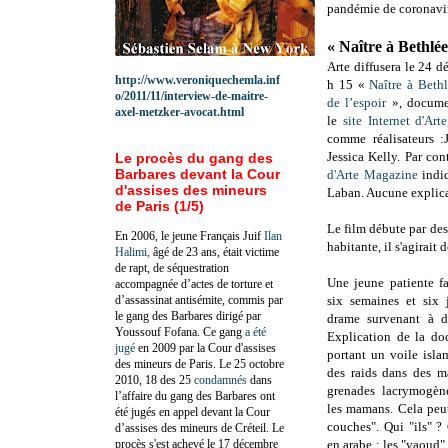
pandémie de coronavir
« Naître à Bethlé
Arte diffusera le 24 
http://www.veroniquechemla.inf
h 15 «
Naître à Beth
o/2011/11/interview-de-maitre-
de l’espoir
», documen
axel-metzker-avocat.html
le
site Internet d'Arte
comme réalisateurs :
Jessica Kelly. Par con
Le procès du gang des
Barbares devant la Cour
d'Arte Magazine
indi
d'assises des mineurs
Laban. Aucune explicat
de Paris (1/5)
Le film débute par des
En 2006, le jeune Français Juif
Ilan
habitante, il s'agirait 
Halimi,
âgé de 23 ans, était victime
de rapt, de séquestration
Une jeune patiente f
accompagnée d’actes de torture et
d’assassinat antisémite, commis par
six semaines et six 
le gang des Barbares dirigé par
drame survenant à 
Youssouf Fofana. Ce gang
a été
Explication de la do
jugé
en 2009 par la Cour d'assises
portant un voile isla
des mineurs de Paris. Le 25 octobre
des raids dans des ma
2010, 18 des 25
condamnés
dans
grenades lacrymogène
l’affaire du gang des Barbares ont
les mamans. C
ela peu
été jugés en appel devant la Cour
couches". Qui "ils" ? 
d’assises des mineurs de Créteil. Le
procès s'est achevé le 17 décembre
en arabe : les "
yaoud" 