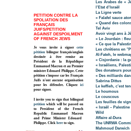
Les Arabes de « Jé
l’Etat d’Israël
La Ligne verte
PETITION CONTRE LA
« Falafel sauce ato
SPOLIATION DES
« Quand des colons 
FRANÇAIS
Tel Aviv
JUIFS/PETITION
Avoir vingt ans à J
AGAINST DESPOILMENT
OF FRENCH JEWS
« Le Jourdain : fle
« Ce que la Palest
Je vous invite à signer
cette
Les chrétiens en "P
pétition
bilingue français/anglais
Al-Fateh, le webma
destinée à être remise au
« Cisjordanie : la g
Président de la République
« Israéliens, Pales
Emmanuel Macron et au Premier
Des donateurs pour
ministre Edouard Philippe. Cette
pétition s'impose car les Français
« Des milliards dan
Juifs n'ont aucune organisation
Sabrina Dittus
pour les défendre. Cliquez
ici
Le keffieh, c’est te
pour signer.
Le houmous
Le couscous
I invite you to sign that bilingual
Les feuilles de vign
petition
which will be passed on
« Israël – Palestin
to President of the French
Wild
Republic
Emmanuel Macron
Affaire al-Dura
and Prime Minister
Edouard
Philippe
.
Click
here
to sign.
The UNRWA Commiss
Mahmoud Darwich