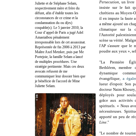
Persecution
, un livre
Juliette et de Stéphane Selam,
insiste sur le fait 
respectivement mère et frère du
chrétiens au Moyen-Ori
défunt, afin d’établir toutes les
circonstances de ce crime et la
il en impute la faute 
condamnation du ou d(es)
a même ajouté un chap
coupable(s). Le 5 janvier 2010, la
climatique sur la 
Cour d’appel de Paris a jugé Adel
l'Autorité palestinien
Amastaibou pénalement
scène sa vérité. Malg
irresponsable lors de cet assassinat.
l'AP s'assure que le 
Représentée de fin 2006 à 2013 par
poudre aux yeux », se
Maître Axel Metzker, puis par Me
Portejoie, la famille Selam a lancé
de multiples procédures. Une
"La Première Égl
stratégie pertinente. Mais ces deux
Bethléem, membre d
avocats refusent de me
dynamique commun
communiquer leur dossier bien que
évangélique,
a égale
je bénéficie de l'accord de Mme
lueur d'espoir. Son p
Juliette Selam.
docteur Naim Khoury, a
déployés pour soula
grâce aux activités
spirituels. « Nous av
nécessiteuses. Spiri
apporté un peu de réc
Line
."
"
Le nombre de touris