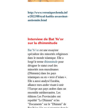
http://www.veroniquechemla.inf
o/2022/08/eyal-hadda-assassinat-
antisemite.html
Interview de Bat Ye’or
sur la dhimmitude
Bat Ye’or
est une essayiste
spécialiste des minorités religieuses
dans le monde islamique. Elle a
forgé le terme
dhimmitude
pour
désigner le statut cruel des
minorités non-musulmanes
(Dhimmis) dans les pays
islamiques ou en « terre d’islam ».
Elle a aussi analysé Eurabia,
alliance euro-arabe visant à unir
l’Europe aux pays arabes dans un
ensemble méditerranéen. Les
éditions Les Provinciales ont
republié "Le Dhimmi" et les
"Documents" sur le "Dhimmi" de
Bat Ye'or. Un essai pionnier dont la