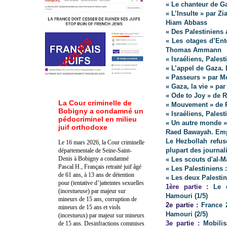
« Le chanteur de G
« L’Insulte » par Zi
Hiam Abbass
« Des Palestiniens 
« Les otages d’Ent
Thomas Ammann
« Israéliens, Pales
« L’appel de Gaza. 
« Passeurs » par 
« Gaza, la vie » pa
« Ode to Joy » de 
La Cour criminelle de
« Mouvement » de 
Bobigny a condamné un
« Israéliens, Pales
pédocriminel en milieu
« Un autre monde »
juif orthodoxe
Raed Bawayah. Emp
Le Hezbollah refus
Le 16 mars 2026, la Cour criminelle
plupart des journali
départementale de Seine-Saint-
Denis à Bobigny a condamné
« Les scouts d'al-
Pascal H., Français retraité juif âgé
« Les Palestiniens :
de 61 ans, à 13 ans de détention
« Les deux Palestin
pour (tentative d’)atteintes sexuelles
1ère partie :
Le 
(incestueuse) par majeur sur
Hamouri (1/5)
mineurs de 15 ans, corruption de
2e partie :
France 2
mineurs de 15 ans et viols
Hamouri (2/5)
(incestueux) par majeur sur mineurs
3e partie :
Mobilis
de 15 ans. Des
infractions commises