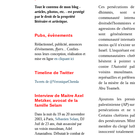
Ces persécutions de
Tout le contenu de mon blog -
articles, photos, etc. - est protégé
dhimmis, sont o
par le droit de la propriété
communauté intern
littéraire et artistique.
droitsdel'hommistes 
agressions de chrétie
sont généralement
Pubs, évènements
communauté internatio
Rédactionnel, publicité, annonces
moins qu'il n'existe 
d'évènements,
flyers
... Confiez-
Israël.
L'inquiétant es
nous leurs conception, réalisation et
communautaires chrét
mise en ligne
en cliquant ici
hésitent à pointer 
contre l'Autorité pa
voisins musulmans.
Timeline de Twitter
représailles et préfèren
Tweets de @VeroniqueChemla
de la misère de la mi
Abu Toameh.
Interview de Maitre Axel
Ajoutons les pressi
Metzker, avocat de la
palestinienne (AP) sur 
famille Selam
persécutions et ne 
Dans la nuit du 19 au 20 novembre
Certains chrétiens pa
2003, à Paris,
Sébastien Selam
, DJ
des persécuteurs. Mitr
Juif de 23 ans, était assassiné par
membre du clergé luthé
un voisin musulman, Adel
innocenté totalement
Amastaibou. Débutait le combat de