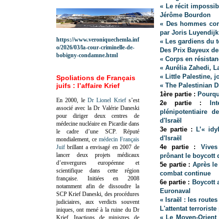
« Le récit impossibl
Jérôme Bourdon
« Des hommes comm
par Joris Luyendijk
https://www.veroniquechemla.inf
« Les gardiens du 
o/2026/03/la-cour-criminelle-de-
Des Prix Bayeux de
bobigny-condamne.html
« Corps en résistan
« Aurélia Zahedi, L
« Little Palestine,
Spoliations de Français
juifs : l’affaire Krief
« The Palestinian 
1ère partie :
Pourqu
En 2000, le
Dr Lionel Krief
s’est
2e partie :
In
associé avec la Dr Valérie Daneski
plénipotentiaire 
pour diriger deux centres de
d'Israël
médecine nucléaire en Picardie dans
3e partie :
L’« idy
le cadre d’une SCP.
Réputé
d'Israël
mondialement, ce
médecin Français
4e partie :
Vives
Juif
brillant a envisagé en 2007 de
lancer deux projets médicaux
prônant le boycott d
d’envergures européenne et
5e partie :
Après le 
scientifique dans cette région
combat continue
française.
Initiées en 2008
6e partie :
Boycott a
notamment afin de dissoudre la
Euronaval
SCP Krief Daneski, des procédures
« Israël : les rout
judiciaires, aux verdicts souvent
L'attentat terrorist
iniques, ont mené à la ruine du Dr
« Le Moyen-Orient 
Krief.
Inactions de ministres de