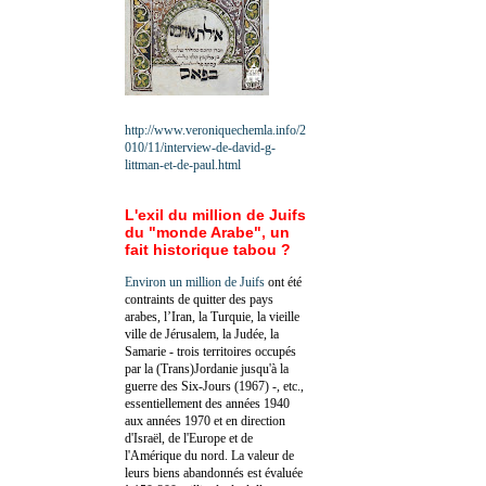
http://www.veroniquechemla.info/2
010/11/interview-de-david-g-
littman-et-de-paul.html
L'exil du million de Juifs
du "monde Arabe", un
fait historique tabou ?
Environ un million de Juifs
ont été
contraints de quitter des pays
arabes, l’Iran, la Turquie, la vieille
ville de Jérusalem, la Judée, la
Samarie - trois territoires occupés
par la (Trans)Jordanie jusqu'à la
guerre des Six-Jours (1967) -, etc.,
essentiellement des années 1940
aux années 1970 et en direction
d'Israël, de l'Europe et de
l'Amérique du nord. La valeur de
leurs biens abandonnés est évaluée