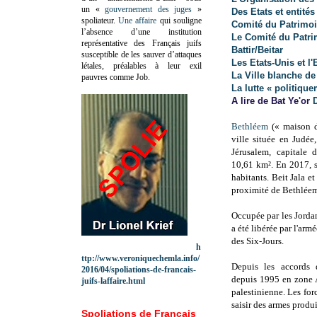
un «
gouvernement des juges
»
Des Etats et entité
spoliateur.
Une affaire
qui souligne
Comité du Patrimo
l’absence d’une institution
Le Comité du Patri
représentative des Français juifs
Battir/Beitar
susceptible de les sauver d’attaques
Les Etats-Unis et l'
létales, préalables à leur exil
La Ville blanche de
pauvres comme Job.
La lutte « politiqu
A lire de Bat Ye'or
Bethléem
(« maison d
ville située en Judé
Jérusalem, capitale d
10,61 km². En 2017, s
habitants.
Beit Jala et
proximité de Bethlée
Occupée par les Jordan
a été libérée par l'arm
des Six-Jours.
h
ttp://www.veroniquechemla.info/
Depuis les accords 
2016/04/spoliations-de-francais-
depuis 1995 en zone A
juifs-laffaire.html
palestinienne. Les forc
saisir des armes produ
Spoliations de Français