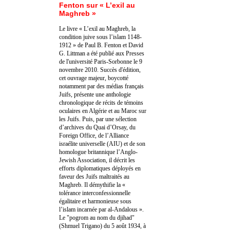
Fenton sur « L’exil au
Maghreb »
Le livre « L’exil au Maghreb, la
condition juive sous l’islam 1148-
1912 » de Paul B. Fenton et David
G. Littman a été publié aux Presses
de l'université Paris-Sorbonne le 9
novembre 2010. Succès d'édition,
cet ouvrage majeur, boycotté
notamment par des médias français
Juifs, présente une anthologie
chronologique de récits de témoins
oculaires en Algérie et au Maroc sur
les Juifs. Puis, par une sélection
d’archives du Quai d’Orsay, du
Foreign Office, de l’Alliance
israélite universelle (AIU) et de son
homologue britannique l’Anglo-
Jewish Association, il décrit les
efforts diplomatiques déployés en
faveur des Juifs maltraités au
Maghreb. Il démythifie la «
tolérance interconfessionnelle
égalitaire et harmonieuse sous
l’islam incarnée par al-Andalous ».
Le "pogrom au nom du djihad"
(Shmuel Trigano) du 5 août 1934, à