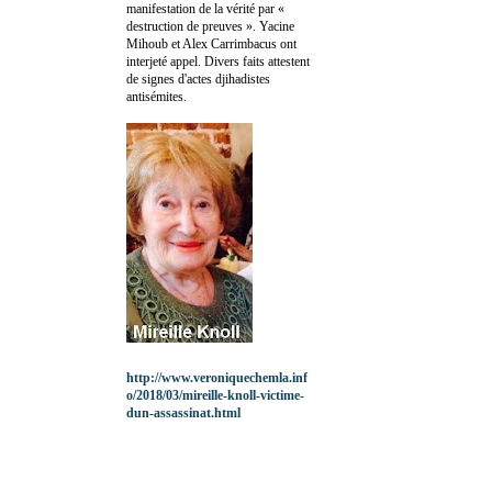
manifestation de la vérité par «
destruction de preuves ». Yacine
Mihoub et Alex Carrimbacus ont
interjeté appel. Divers faits attestent
de signes d'actes djihadistes
antisémites.
http://www.veroniquechemla.inf
o/2018/03/mireille-knoll-victime-
dun-assassinat.html