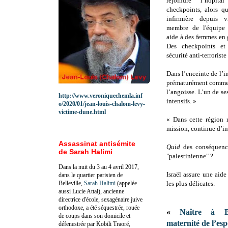
rejoindre l’hôpi
checkpoints, alors q
infirmière depuis v
membre de l'équipe 
aide à des femmes en 
Des checkpoints et
sécurité anti-terroriste
Dans l’enceinte de l’i
prématurément comme 
l’angoisse. L’un de se
http://www.veroniquechemla.inf
intensifs. »
o/2020/01/jean-louis-chalom-levy-
victime-dune.html
« Dans cette région r
mission, continue d’in
Assassinat antisémite
Quid
des conséquenc
de Sarah Halimi
"palestinienne" ?
Dans la nuit du 3 au 4 avril 2017,
Israël assure une aid
dans le quartier parisien de
Belleville,
Sarah Halimi
(appelée
les plus délicates.
aussi Lucie Attal), ancienne
directrice d'école, sexagénaire juive
orthodoxe, a été séquestrée, rouée
«
Naître à B
de coups dans son domicile et
maternité de l’esp
défenestrée par Kobili Traoré,