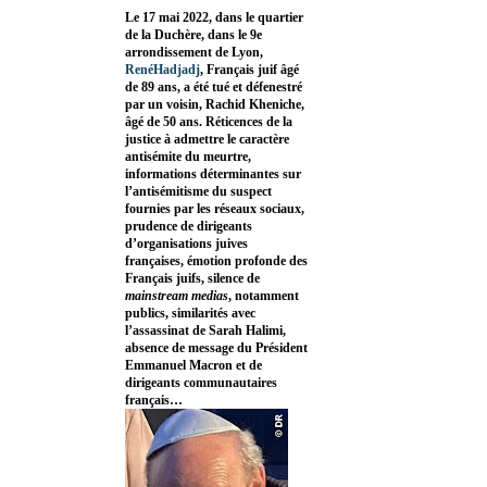
Le 17 mai 2022, dans le quartier
de la Duchère, dans le 9e
arrondissement de Lyon,
RenéHadjadj
, Français juif âgé
de 89 ans, a été tué et défenestré
par un voisin, Rachid Kheniche,
âgé de 50 ans. Réticences de la
justice à admettre le caractère
antisémite du meurtre,
informations déterminantes sur
l’antisémitisme du suspect
fournies par les réseaux sociaux,
prudence de dirigeants
d’organisations juives
françaises, émotion profonde des
Français juifs, silence de
mainstream medias
, notamment
publics, similarités avec
l’assassinat de Sarah Halimi,
absence de message du Président
Emmanuel Macron et de
dirigeants communautaires
français…