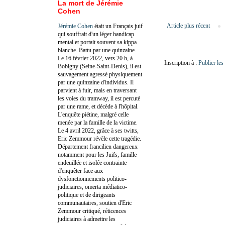
La mort de Jérémie
Cohen
Article plus récent
Jérémie Cohen
était un Français juif
qui souffrait d'un léger handicap
mental et portait souvent sa kippa
blanche. Battu par une quinzaine.
Le 16 février 2022, vers 20 h, à
Inscription à :
Publier le
Bobigny (Seine-Saint-Denis), il est
sauvagement agressé physiquement
par une quinzaine d'individus. Il
parvient à fuir, mais en traversant
les voies du tramway, il est percuté
par une rame, et décède à l'hôpital.
L'enquête piétine, malgré celle
menée par la famille de la victime.
Le 4 avril 2022, grâce à ses twitts,
Eric Zemmour révèle cette tragédie.
Département francilien dangereux
notamment pour les Juifs, famille
endeuillée et isolée contrainte
d'enquêter face aux
dysfonctionnements politico-
judiciaires, omerta médiatico-
politique et de dirigeants
communautaires, soutien d'Eric
Zemmour critiqué, réticences
judiciaires à admettre les