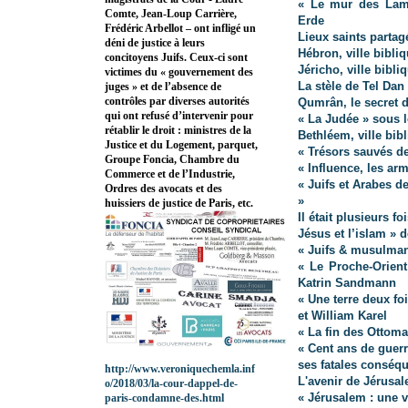
« Le mur des Lame
Comte, Jean-Loup Carrière,
Erde
Frédéric Arbellot – ont infligé un
Lieux saints parta
déni de justice à leurs
Hébron, ville bibli
concitoyens Juifs. Ceux-ci sont
Jéricho, ville bibli
victimes du « gouvernement des
La stèle de Tel Dan
juges » et de l’absence de
contrôles par diverses autorités
Qumrân, le secret 
qui ont refusé d’intervenir pour
« La Judée » sous l
rétablir le droit : ministres de la
Bethléem, ville bib
Justice et du Logement, parquet,
« Trésors sauvés de
Groupe Foncia, Chambre du
« Influence, les ar
Commerce et de l’Industrie,
« Juifs et Arabes d
Ordres des avocats et des
»
huissiers de justice de Paris, etc.
Il était plusieurs 
Jésus et l’islam » 
« Juifs & musulmans
« Le Proche-Orient
Katrin Sandmann
« Une terre deux fo
et William Karel
« La fin des Ottom
« Cent ans de guerr
ses fatales conséq
http://www.veroniquechemla.inf
L'avenir de Jérusa
o/2018/03/la-cour-dappel-de-
« Jérusalem : une v
paris-condamne-des.html