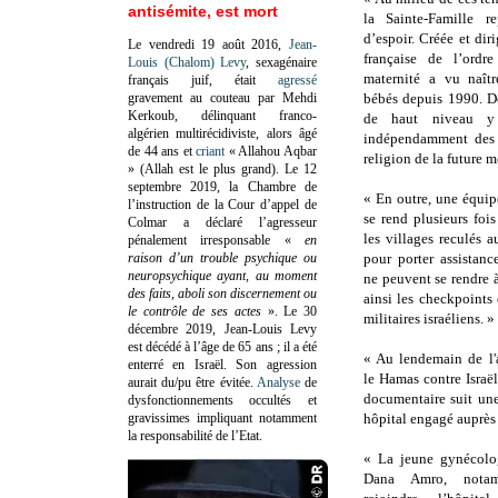
antisémite, est mort
la Sainte-Famille r
d’espoir. Créée et dir
Le vendredi 19 août 2016,
Jean-
française de l’ordr
Louis (Chalom) Levy
, sexagénaire
maternité a vu naîtr
français juif, était
agressé
gravement au couteau par Mehdi
bébés depuis 1990. D
Kerkoub, délinquant franco-
de haut niveau y 
algérien multirécidiviste, alors âgé
indépendamment des 
de 44 ans et
criant
« Allahou Aqbar
religion de la future m
» (Allah est le plus grand). Le 12
septembre 2019, la Chambre de
« En outre, une équi
l’instruction de la Cour d’appel de
se rend plusieurs foi
Colmar a déclaré l’agresseur
les villages reculés 
pénalement irresponsable
«
en
raison d’un trouble psychique ou
pour porter assistan
neuropsychique ayant, au moment
ne peuvent se rendre à
des faits, aboli son discernement ou
ainsi les checkpoints 
le contrôle de ses actes
»
. Le 30
militaires israéliens. »
décembre 2019, Jean-Louis Levy
est décédé à l’âge de 65 ans ; il a été
« Au lendemain de l'
enterré en Israël. Son agression
le Hamas contre Israël
aurait du/pu être évitée.
Analyse
de
documentaire suit une
dysfonctionnements occultés et
gravissimes impliquant notamment
hôpital engagé auprès 
la responsabilité de l’Etat.
« La jeune gynécolog
Dana Amro, nota