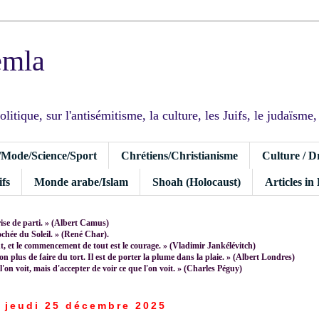
emla
tique, sur l'antisémitisme, la culture, les Juifs, le judaïsme, I
/Mode/Science/Sport
Chrétiens/Christianisme
Culture / D
fs
Monde arabe/Islam
Shoah (Holocaust)
Articles in
rise de parti. » (Albert Camus)
rochée du Soleil. » (René Char).
 et le commencement de tout est le courage. » (Vladimir Jankélévitch)
non plus de faire du tort. Il est de porter la plume dans la plaie. » (Albert Londres)
 l'on voit, mais d'accepter de voir ce que l'on voit. » (Charles Péguy)
jeudi 25 décembre 2025