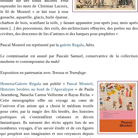
brodant sur des tissus anciens. Pour
reprendre les mots de Christian Lacroix,
le fil de Monteil « se fait tour à tour
gouache, aquarelle, glacis, huile épaisse,
charbon de bois, scarifiant la toile, y faisant apparaitre jour après jour, mois après
mois [...] des processions, des exils, des architectures effrayées, des poètes sur des
civières, des descentes de lits d’artistes et des barques pour prophètes ».
Pascal Monteil est représenté par la
galerie Regala
, Arles.
Le commissariat est assuré par Pascale Samuel, conservatrice de la collection
moderne et contemporaine du mahJ
Exposition en partenariat avec
Tenoua
et
Transfuge
.
Hemeria
/
Galerie Regala
ont publié «
Pascal Monteil,
Histoires brodées au bord de l’Apocalypse
» de Paula
Aisemberg, Natacha Carron Vullierme et Rayas Richa. «
Cette monographie offre un voyage au cœur de
l’univers d’un artiste qui a choisi le médium textile
pour créer, par la magie des fils brodés, des histoires
poétiques où s’entremêlent créatures et décors
fantastiques. Ils naissent des récits appris lors de ses
nombreux voyages, d’un savoir érudit et de ces figures
qui peuplent nos imaginaires et nos croyances depuis