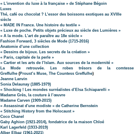
« L'invention du luxe à la française » de Stéphane Bégoin
Luxes
Thé, café ou chocolat ? L’essor des boissons exotiques au XVIIIe
siècle
« MADE IN France. Une histoire du textile »
« Luxe de poche. Petits objets précieux au siècle des Lumières »
« A la mode. L’art de paraître au 18e siècle »
Fashion Forward, 3 siècles de Mode (1715-2016)
Anatomie d’une collection
« Dessins de bijoux. Les secrets de la création »
« Paris, capitale de la perle »
« Cartier et les arts de l’Islam. Aux sources de la modernité »
La Mode retrouvée. Les robes trésors de la comtesse
Greffulhe
(
Proust’s Muse, The Countess Greffulhe
)
Jeanne Lanvin
Sonia Delaunay (1885-1979)
« Shocking ! Les mondes surréalistes d’Elsa Schiaparelli »
Madame Grès, la couture à l’œuvre
Madame Carven (1909-2015)
« Assassinat d'une modiste » de Catherine Bernstein
« Stitching History from the Holocaust »
Coco Chanel
Gaby Aghion (1921-2014), fondatrice de la maison Chloé
Karl Lagerfeld
(1933-2019)
Alber Elbaz (1961-2021)