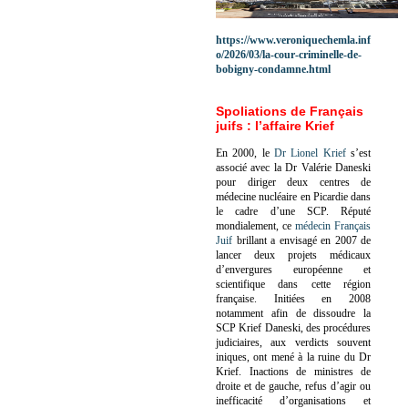
https://www.veroniquechemla.inf
o/2026/03/la-cour-criminelle-de-
bobigny-condamne.html
Spoliations de Français
juifs : l’affaire Krief
En 2000, le
Dr Lionel Krief
s’est
associé avec la Dr Valérie Daneski
pour diriger deux centres de
médecine nucléaire en Picardie dans
le cadre d’une SCP.
Réputé
mondialement, ce
médecin Français
Juif
brillant a envisagé en 2007 de
lancer deux projets médicaux
d’envergures européenne et
scientifique dans cette région
française.
Initiées en 2008
notamment afin de dissoudre la
SCP Krief Daneski, des procédures
judiciaires, aux verdicts souvent
iniques, ont mené à la ruine du Dr
Krief.
Inactions de ministres de
droite et de gauche, refus d’agir ou
inefficacité d’organisations et