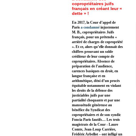
copropriétaires juifs
français en créant leur «
dette » !
En 2017, la Cour d’appel de
Paris
a condamné
injustement
M. B., copropriétaires Juifs
français, pour un prétendu «
arriéré de charges de copropriété
». Et ce, alors qu’elle donnait des
chiffres prouvant un solde
créditeur de leur compte de
copropriétaires. Absence de
préparation de l’audience,
carences basiques en droit, en
langue française et en
arithmétique, déni d’un procès
équitable notamment en violant
les droits de la défense des
justiciables juifs par une
partialité choquante et par une
mansuétude généreuse au
bénéfice du Syndicat des
copropriétaires et de son syndic
Foncia Paris fautifs… Les trois
magistrats de la Cour - Laure
Comte, Jean-Loup Carrière,
Frédéric Arbellot – ont infligé un