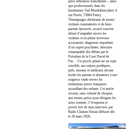
juive orthodoxe francilienne -, ainsi
que professionnel, dans les
Institutions Yad Mordekhaï (alors 4
rue Pavée, 75004 Paris).
Témoignages déchirants de jeunes
victimes traumatisées et de leurs
parents éprouvés, accusé souvent
dénué d’empathie envers les
victimes et en pleine inversion
accusatoire, diagnostic inquiétant
d’un expert psychiatre, direction
remarquable des débats par le
Président de la Cour David de
Pas… Un procès pénal sur un sujet
sensible, aux enjeux juridiques,
juifs, moraux et médicaux devant
inciter les parents et donateurs à une
exigence vitale envers les
institutions juives françaises
accueillant des enfants. Cet article
recourt, sans volonté de choquer,
aux termes précis pour désigner les
actes commis. J’évoquerai ce
procès lors de mon interview par
Radio Chalom Nitsan diffusée dès
le 26 mars 2026.