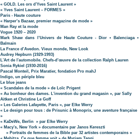
« GOLD. Les ors d'Yves Saint Laurent »
« Yves Saint Laurent – FORMES »
Paris - Haute couture
« Harper’s Bazaar, premier magazine de mode »
Man Ray et la mode
Vogue 1920 – 2020
Mark Shaw dans l’Univers de Haute Couture - Dior • Balenciaga •
Balmain
La France d’Avedon. Vieux monde, New Look
Audrey Hepburn (1929-1993)
L'Art de l'automobile. Chefs-d’œuvre de la collection Ralph Lauren
Sonia Rykiel (1930-2016)
Pascal Monteil, Prix Maratier, fondation Pro mahJ
Indigo, un périple bleu
Le blue jeans
« Scandales de la mode » de Loïc Prigent
« Au bonheur des dames. L'invention du grand magasin », par Sally
Aitken et Christine Le Goff
« Les Galeries Lafayette, Paris », par Elke Werry
« Le design pour tous : de Prisunic à Monoprix, une aventure française
»
« KaDeWe, Berlin » par Elke Werry
« Macy's, New York » documentaire par Janos Kereszti
« Portraits de femmes de la Bible par 32 artistes contemporains »
« Mehitza. Ce que femme voit » de Myriam Tangi