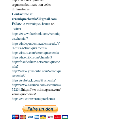
exprimant des opinions
argumentées, mais non celles
diffamatoires.
Contact me at
veroniquechemla5@gmail.com
@VeroniqueChemla
Follow
on
Twitter
https://www.facebook.com/veroniq
ue.chemla.7
https://independent.academia.edu/V
%C3%A9roniqueChemla
https://issuu.com/veroniquechemla
https://fr.scribd.com/chemla-3
http://fr.slideshare.net/veroniqueche
mla7
http://www.youscribe.com/veroniqu
echemla5/
https://substack.com/@vchemla/
http://www.calameo.com/accounts/4
522342
https://www.instagram.com/
veroniquechemla/
https://vk.com/veroniquechemla