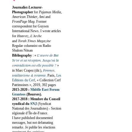
Journalist-Lecturer-
Photographer
for
Pajamas Media,
American Thinker, Ami
and
FrontPage Mag
. Former
correspondent for Guysen
International News. I wrote articles
Haaretz
L'Arche
for
,
Torah Times Magazine
and
Regular columnist on Radio
Shalom Nitsan
L’œuvre de Bat
Bibliography
:
«
Ye’or et sa réception. Jusqu’où la
contradiction est-elle possible ?
»
Femmes,
in Marc Crapez (dir.),
totalitarisme & tyrannie
. Paris,
Les
Editions du Cerf
, « Collection Cerf
Patrimoines », 2019, 392 pages
Middle East Forum
2015-2020 :
Grantees
(Bourses).
2017-2018 : Membre du Conseil
SNJ
syndical du
(Syndicat
National des Journalistes) - Section
régionale d’Île-de-France.
I have published documented
messages, but not defamating
remarks. Je publie les réactions