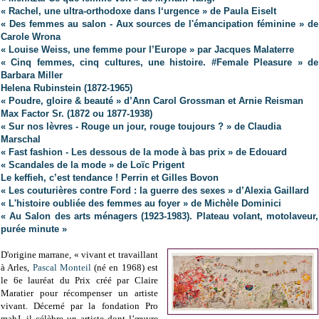
« Rachel, une ultra-orthodoxe dans l‘urgence » de Paula Eiselt
« Des femmes au salon - Aux sources de l'émancipation féminine » de
Carole Wrona
« Louise Weiss, une femme pour l’Europe » par Jacques Malaterre
« Cinq femmes, cinq cultures, une histoire. #Female Pleasure » de
Barbara Miller
Helena Rubinstein
(1872-1965)
« Poudre, gloire & beauté » d’Ann Carol Grossman et Arnie Reisman
Max Factor Sr. (1872 ou 1877-1938)
« Sur nos lèvres - Rouge un jour, rouge toujours ? » de Claudia
Marschal
« Fast fashion - Les dessous de la mode à bas prix » de Edouard
« Scandales de la mode » de Loïc Prigent
Le keffieh, c’est tendance !
Perrin et Gilles Bovon
« Les couturières contre Ford : la guerre des sexes » d’Alexia Gaillard
« L'histoire oubliée des femmes au foyer » de Michèle Dominici
« Au Salon des arts ménagers (1923-1983). Plateau volant, motolaveur,
purée minute »
D'origine marrane, « vivant et travaillant
à Arles,
Pascal Monteil
(né en 1968) est
le 6e lauréat du Prix créé par Claire
Maratier pour récompenser un artiste
vivant. Décerné par la fondation Pro
mahJ, il célèbre un artiste dont l’œuvre