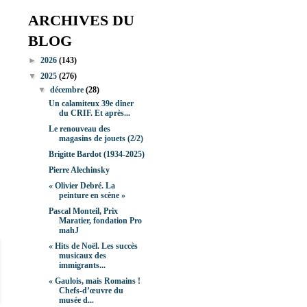
ARCHIVES DU
BLOG
►
2026
(143)
▼
2025
(276)
▼
décembre
(28)
Un calamiteux 39e dîner
du CRIF. Et après...
Le renouveau des
magasins de jouets (2/2)
Brigitte Bardot (1934-2025)
Pierre Alechinsky
« Olivier Debré. La
peinture en scène »
Pascal Monteil, Prix
Maratier, fondation Pro
mahJ
« Hits de Noël. Les succès
musicaux des
immigrants...
« Gaulois, mais Romains !
Chefs-d’œuvre du
musée d...