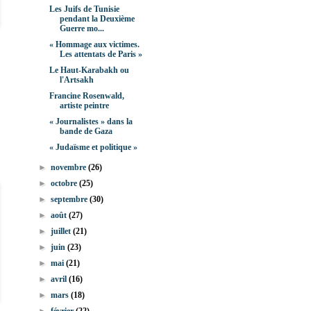
Les Juifs de Tunisie
pendant la Deuxième
Guerre mo...
« Hommage aux victimes.
Les attentats de Paris »
Le Haut-Karabakh ou
l'Artsakh
Francine Rosenwald,
artiste peintre
« Journalistes » dans la
bande de Gaza
« Judaïsme et politique »
►
novembre
(26)
►
octobre
(25)
►
septembre
(30)
►
août
(27)
►
juillet
(21)
►
juin
(23)
►
mai
(21)
►
avril
(16)
►
mars
(18)