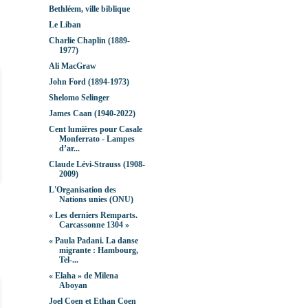
Bethléem, ville biblique
Le Liban
Charlie Chaplin (1889-
1977)
Ali MacGraw
John Ford (1894-1973)
Shelomo Selinger
James Caan (1940-2022)
Cent lumières pour Casale
Monferrato - Lampes
d’ar...
Claude Lévi-Strauss (1908-
2009)
L'Organisation des
Nations unies (ONU)
« Les derniers Remparts.
Carcassonne 1304 »
« Paula Padani. La danse
migrante : Hambourg,
Tel-...
« Elaha » de Milena
Aboyan
Joel Coen et Ethan Coen