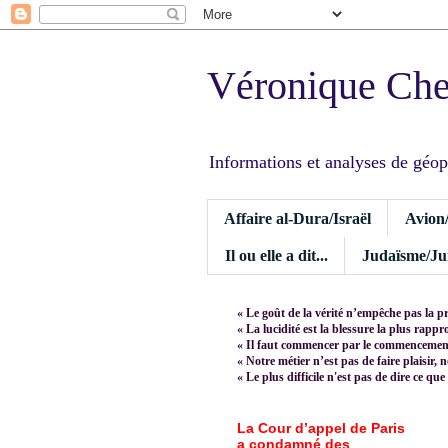
Véronique Ch
Informations et analyses de géopoli
Affaire al-Dura/Israël
Avion
Il ou elle a dit...
Judaïsme/Jui
« Le goût de la vérité n’empêche pas la p
« La lucidité est la blessure la plus rapp
« Il faut commencer par le commencement,
« Notre métier n’est pas de faire plaisir, 
« Le plus difficile n'est pas de dire ce que
La Cour d’appel de Paris
a condamné des