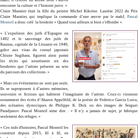
rencontre la culture et l’histoire juive. »
Claire Maratier était la fille du peintre Michel Kikoïne.
Lauréat 2022 du Prix
Claire Maratier,
qui implique la commande d’une œuvre par le mahJ,
Pascal
Monteil
a donc créé la broderie
« Quand tout ailleurs si bien s’effondre ».
« L’expulsion des juifs d’Espagne en
1492 et le sauvetage des juifs de
Kaunas, capitale de la Lituanie en 1940,
grâce aux visas du consul japonais
Chiune Sugihara, figurent ainsi parmi
les récits qui nourrissent six des
broderies que l’artiste présente au sein
du parcours des collections. »
« Mais ces événements ne sont pas seuls.
Ils se superposent à d’autres mémoires,
souvenirs et fictions qui habitent l’imaginaire de l’artiste. Ceux-ci viennent
notamment des écrits d’Aharon Appelfeld, de la poésie de Federico Garcia Lorca,
des scénarios dystociques de Philippe K. Dick ou des images de Serguei
Paradjanov. Pascal Monteil aime dire : « Il n’y a jamais de sujet, je fabrique
seulement des refuges. »
« Ces nids d'histoires, Pascal Monteil les
construit depuis 2015, fil à fil, en