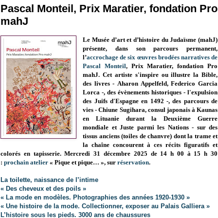
Pascal Monteil, Prix Maratier, fondation Pro
mahJ
Le Musée d’art et d’histoire du Judaïsme (mahJ)
présente, dans son parcours permanent,
l’
accrochage de six œuvres brodées narratives de
Pascal Monteil
, Prix Maratier, fondation Pro
mahJ. Cet artiste s'inspire ou illustre la Bible,
des livres -
Aharon Appelfeld, Federico Garcia
Lorca
-, des évènements historiques - l'expulsion
des Juifs d'Espagne en 1492 -, des parcours de
vies -
Chiune Sugihara, consul japonais à Kaunas
en Lituanie durant la Deuxième Guerre
mondiale et Juste parmi les Nations
- sur des
tissus anciens (
toiles de chanvre) dont la trame et
la chaîne concourent à ces récits figuratifs et
colorés en tapisserie. Mercredi 31 décembre 2025 de 14 h 00 à 15 h 30
:
prochain atelier
« Pique et pique… », sur
réservation
.
La toilette, naissance de l’intime
« Des cheveux et des poils »
« La mode en modèles. Photographies des années 1920-1930 »
« Une histoire de la mode. Collectionner, exposer au Palais Galliera »
L’histoire sous les pieds. 3000 ans de chaussures