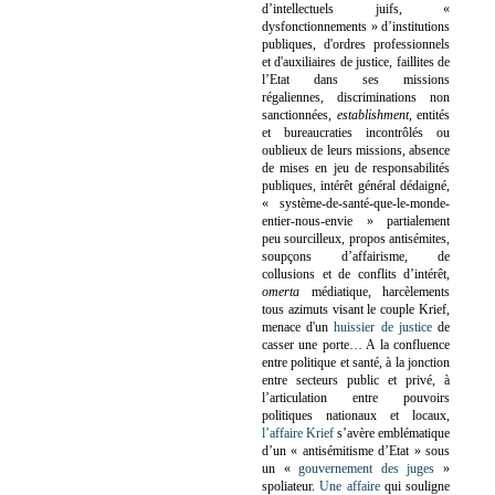
d’intellectuels juifs, «
dysfonctionnements » d’institutions
publiques, d'ordres professionnels
et d'auxiliaires de justice, faillites de
l’Etat dans ses missions
régaliennes, discriminations non
sanctionnées,
establishment
, entités
et bureaucraties incontrôlés ou
oublieux de leurs missions, absence
de mises en jeu de responsabilités
publiques, intérêt général dédaigné,
« système-de-santé-que-le-monde-
entier-nous-envie » partialement
peu sourcilleux, propos antisémites,
soupçons d’affairisme, de
collusions et de conflits d’intérêt,
omerta
médiatique, harcèlements
tous azimuts visant le couple Krief,
menace d'un
huissier de justice
de
casser une porte…
A la confluence
entre politique et santé, à la jonction
entre secteurs public et privé, à
l’articulation entre pouvoirs
politiques nationaux et locaux,
l’affaire Krief
s’avère emblématique
d’un « antisémitisme d’Etat » sous
un «
gouvernement des juges
»
spoliateur.
Une affaire
qui souligne