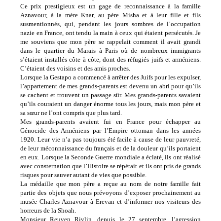
Ce prix prestigieux est un gage de reconnaissance à la famille
Aznavour, à la mère Knar, au père Misha et à leur fille et fils
susmentionnés, qui, pendant les jours sombres de l’occupation
nazie en France, ont tendu la main à ceux qui étaient persécutés. Je
me souviens que mon père se rappelait comment il avait grandi
dans le quartier du Marais à Paris où de nombreux immigrants
s’étaient installés côte à côte, dont des réfugiés juifs et arméniens.
C’étaient des voisins et des amis proches.
Lorsque la Gestapo a commencé à arrêter des Juifs pour les expulser,
l’appartement de mes grands-parents est devenu un abri pour qu’ils
se cachent et trouvent un passage sûr. Mes grands-parents savaient
qu’ils couraient un danger énorme tous les jours, mais mon père et
sa sœur ne l’ont compris que plus tard.
Mes grands-parents avaient fui en France pour échapper au
Génocide des Arméniens par l’Empire ottoman dans les années
1920. Leur vie n’a pas toujours été facile à cause de leur pauvreté,
de leur méconnaissance du français et de la douleur qu’ils portaient
en eux. Lorsque la Seconde Guerre mondiale a éclaté, ils ont réalisé
avec consternation que l’Histoire se répétait et ils ont pris de grands
risques pour sauver autant de vies que possible.
La médaille que mon père a reçue au nom de notre famille fait
partie des objets que nous prévoyons d’exposer prochainement au
musée Charles Aznavour à Erevan et d’informer nos visiteurs des
horreurs de la Shoah.
Monsieur Reuven Rivlin, depuis le 27 septembre, l’agression