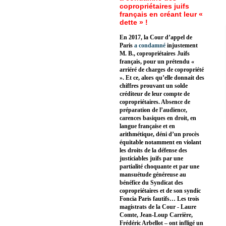
copropriétaires juifs
français en créant leur «
dette » !
En 2017, la Cour d’appel de
Paris
a condamné
injustement
M. B., copropriétaires Juifs
français, pour un prétendu «
arriéré de charges de copropriété
». Et ce, alors qu’elle donnait des
chiffres prouvant un solde
créditeur de leur compte de
copropriétaires. Absence de
préparation de l’audience,
carences basiques en droit, en
langue française et en
arithmétique, déni d’un procès
équitable notamment en violant
les droits de la défense des
justiciables juifs par une
partialité choquante et par une
mansuétude généreuse au
bénéfice du Syndicat des
copropriétaires et de son syndic
Foncia Paris fautifs… Les trois
magistrats de la Cour - Laure
Comte, Jean-Loup Carrière,
Frédéric Arbellot – ont infligé un