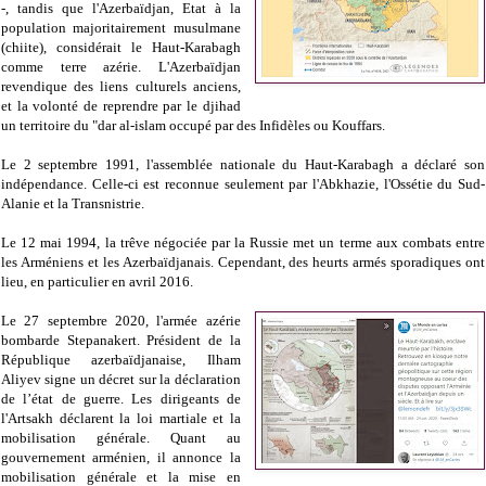
-
, tandis que l'Azerbaïdjan, Etat à la
population majoritairement musulmane
(chiite), considérait le Haut-Karabagh
comme terre azérie.
L'Azerbaïdjan
revendique des liens culturels anciens,
et la volonté de reprendre par le djihad
un territoire du "dar al-islam occupé par des Infidèles ou Kouffars.
Le 2 septembre 1991, l'assemblée nationale du Haut-Karabagh a déclaré son
indépendance. Celle-ci est reconnue seulement par l'Abkhazie, l'Ossétie du Sud-
Alanie et la Transnistrie.
Le 12 mai 1994, la trêve négociée par la Russie met un terme aux combats entre
les Arméniens et les Azerbaïdjanais. Cependant, des heurts armés sporadiques ont
lieu, en particulier en avril 2016.
Le 27 septembre 2020, l'armée azérie
bombarde Stepanakert. Président de la
République azerbaïdjanaise, Ilham
Aliyev signe un décret sur la déclaration
de l’état de guerre. Les dirigeants de
l'Artsakh déclarent la loi martiale et la
mobilisation générale. Quant au
gouvernement arménien, il annonce la
mobilisation générale et la mise en