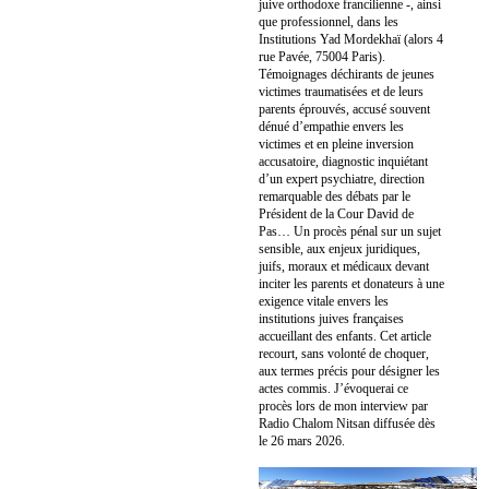
juive orthodoxe francilienne -, ainsi
que professionnel, dans les
Institutions Yad Mordekhaï (alors 4
rue Pavée, 75004 Paris).
Témoignages déchirants de jeunes
victimes traumatisées et de leurs
parents éprouvés, accusé souvent
dénué d’empathie envers les
victimes et en pleine inversion
accusatoire, diagnostic inquiétant
d’un expert psychiatre, direction
remarquable des débats par le
Président de la Cour David de
Pas… Un procès pénal sur un sujet
sensible, aux enjeux juridiques,
juifs, moraux et médicaux devant
inciter les parents et donateurs à une
exigence vitale envers les
institutions juives françaises
accueillant des enfants. Cet article
recourt, sans volonté de choquer,
aux termes précis pour désigner les
actes commis. J’évoquerai ce
procès lors de mon interview par
Radio Chalom Nitsan diffusée dès
le 26 mars 2026.