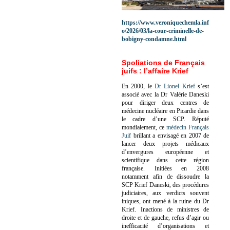
https://www.veroniquechemla.inf
o/2026/03/la-cour-criminelle-de-
bobigny-condamne.html
Spoliations de Français
juifs : l’affaire Krief
En 2000, le
Dr Lionel Krief
s’est
associé avec la Dr Valérie Daneski
pour diriger deux centres de
médecine nucléaire en Picardie dans
le cadre d’une SCP.
Réputé
mondialement, ce
médecin Français
Juif
brillant a envisagé en 2007 de
lancer deux projets médicaux
d’envergures européenne et
scientifique dans cette région
française.
Initiées en 2008
notamment afin de dissoudre la
SCP Krief Daneski, des procédures
judiciaires, aux verdicts souvent
iniques, ont mené à la ruine du Dr
Krief.
Inactions de ministres de
droite et de gauche, refus d’agir ou
inefficacité d’organisations et