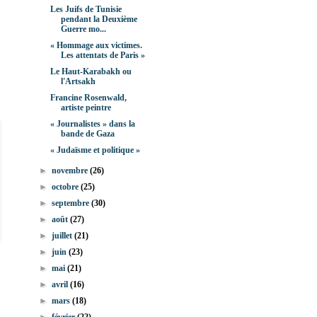
Les Juifs de Tunisie
pendant la Deuxième
Guerre mo...
« Hommage aux victimes.
Les attentats de Paris »
Le Haut-Karabakh ou
l'Artsakh
Francine Rosenwald,
artiste peintre
« Journalistes » dans la
bande de Gaza
« Judaïsme et politique »
►
novembre
(26)
►
octobre
(25)
►
septembre
(30)
►
août
(27)
►
juillet
(21)
►
juin
(23)
►
mai
(21)
►
avril
(16)
►
mars
(18)