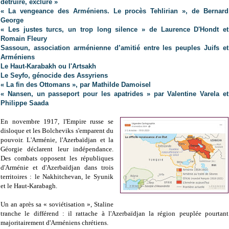
détruire, exclure »
« La vengeance des Arméniens. Le procès Tehlirian », de Bernard
George
« Les justes turcs, un trop long silence » de Laurence D'Hondt et
Romain Fleury
Sassoun, association arménienne d’amitié entre les peuples Juifs et
Arméniens
Le Haut-Karabakh ou l'Artsakh
Le Seyfo, génocide des Assyriens
« La fin des Ottomans », par Mathilde Damoisel
« Nansen, un passeport pour les apatrides » par Valentine Varela et
Philippe Saada
En novembre 1917, l'Empire russe se
disloque et les Bolcheviks s'emparent du
pouvoir. L'Arménie, l'Azerbaïdjan et la
Géorgie déclarent leur indépendance.
Des combats opposent les républiques
d'Arménie et d'Azerbaïdjan dans trois
territoires : le Nakhitchevan, le Syunik
et le Haut-Karabagh.
Un an après sa « soviétisation », Staline
tranche le différend : il rattache à l'Azerbaïdjan la région peuplée pourtant
majoritairement d'Arméniens chrétiens.