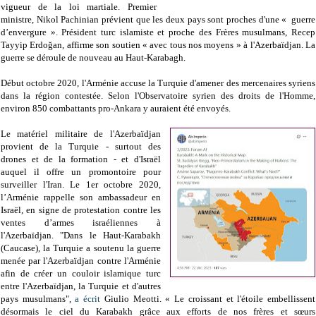
vigueur de la loi martiale. Premier
ministre, Nikol Pachinian prévient que les deux pays sont proches d'une « guerre
d’envergure ». Président turc islamiste et proche des Frères musulmans, Recep
Tayyip Erdoğan, affirme son soutien « avec tous nos moyens » à l'Azerbaïdjan. La
guerre se déroule de nouveau au Haut-Karabagh.
Début octobre 2020, l'Arménie accuse la Turquie d'amener des mercenaires syriens
dans la région contestée. Selon l'Observatoire syrien des droits de l'Homme,
environ 850 combattants pro-Ankara y auraient été envoyés.
Le matériel militaire de l'Azerbaïdjan
provient de la Turquie - surtout des
drones et de la formation - et d'Israël
auquel il offre un promontoire pour
surveiller l'Iran. Le 1er octobre 2020,
l’Arménie rappelle son ambassadeur en
Israël, en signe de protestation contre les
ventes d’armes israéliennes à
l'Azerbaïdjan. "Dans le Haut-Karabakh
(Caucase), la Turquie a soutenu la guerre
menée par l'Azerbaïdjan contre l'Arménie
afin de créer un couloir islamique turc
entre l'Azerbaïdjan, la Turquie et d'autres
pays musulmans",
a écrit
Giulio Meotti.
« Le croissant et l'étoile embellissent
désormais le ciel du Karabakh grâce aux efforts de nos frères et sœurs