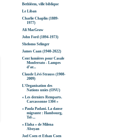
Bethléem, ville biblique
Le Liban
Charlie Chaplin (1889-
1977)
Ali MacGraw
John Ford (1894-1973)
Shelomo Selinger
James Caan (1940-2022)
Cent lumières pour Casale
Monferrato - Lampes
d’ar...
Claude Lévi-Strauss (1908-
2009)
L'Organisation des
Nations unies (ONU)
« Les derniers Remparts.
Carcassonne 1304 »
« Paula Padani. La danse
migrante : Hambourg,
Tel-...
« Elaha » de Milena
Aboyan
Joel Coen et Ethan Coen