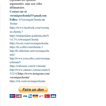
exprimant des opinions
argumentées, mais non celles
diffamatoires.
Contact me at
veroniquechemla5@gmail.com
@VeroniqueChemla
Follow
on
Twitter
https://www.facebook.com/veroniq
ue.chemla.7
https://independent.academia.edu/V
%C3%A9roniqueChemla
https://issuu.com/veroniquechemla
https://fr.scribd.com/chemla-3
http://fr.slideshare.net/veroniqueche
mla7
http://www.youscribe.com/veroniqu
echemla5/
https://substack.com/@vchemla/
http://www.calameo.com/accounts/4
522342
https://www.instagram.com/
veroniquechemla/
https://vk.com/veroniquechemla