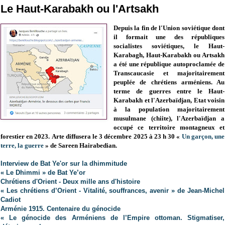
Le Haut-Karabakh ou l'Artsakh
Depuis la fin de l'Union soviétique dont
il formait une des républiques
socialistes soviétiques, le Haut-
Karabagh, Haut-Karabakh ou Artsakh
a été une république autoproclamée de
Transcaucasie et majoritairement
peuplée de chrétiens arméniens. Au
terme de guerres entre le Haut-
Karabakh et l'Azerbaïdjan, Etat voisin
à la population majoritairement
musulmane (chiite),
l'Azerbaïdjan a
occupé ce territoire montagneux et
forestier en 2023
. Arte diffusera le 3 décembre 2025 à 23 h 30 «
Un garçon, une
terre, la guerre
» de Sareen Hairabedian.
Interview de Bat Ye'or sur la dhimmitude
« Le Dhimmi » de Bat Ye’or
Chrétiens d'Orient - Deux mille ans d'histoire
« Les chrétiens d’Orient - Vitalité, souffrances, avenir » de Jean-Michel
Cadiot
Arménie 1915. Centenaire du génocide
« Le génocide des Arméniens de l’Empire ottoman. Stigmatiser,