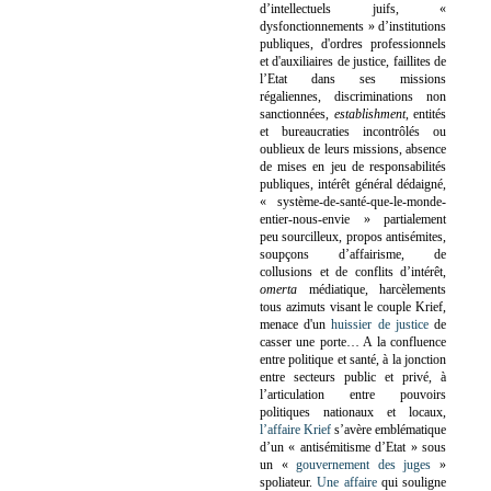
d’intellectuels juifs, «
dysfonctionnements » d’institutions
publiques, d'ordres professionnels
et d'auxiliaires de justice, faillites de
l’Etat dans ses missions
régaliennes, discriminations non
sanctionnées,
establishment
, entités
et bureaucraties incontrôlés ou
oublieux de leurs missions, absence
de mises en jeu de responsabilités
publiques, intérêt général dédaigné,
« système-de-santé-que-le-monde-
entier-nous-envie » partialement
peu sourcilleux, propos antisémites,
soupçons d’affairisme, de
collusions et de conflits d’intérêt,
omerta
médiatique, harcèlements
tous azimuts visant le couple Krief,
menace d'un
huissier de justice
de
casser une porte…
A la confluence
entre politique et santé, à la jonction
entre secteurs public et privé, à
l’articulation entre pouvoirs
politiques nationaux et locaux,
l’affaire Krief
s’avère emblématique
d’un « antisémitisme d’Etat » sous
un «
gouvernement des juges
»
spoliateur.
Une affaire
qui souligne