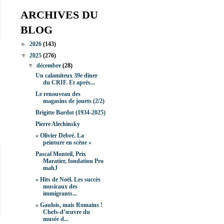
ARCHIVES DU
BLOG
►
2026
(143)
▼
2025
(276)
▼
décembre
(28)
Un calamiteux 39e dîner
du CRIF. Et après...
Le renouveau des
magasins de jouets (2/2)
Brigitte Bardot (1934-2025)
Pierre Alechinsky
« Olivier Debré. La
peinture en scène »
Pascal Monteil, Prix
Maratier, fondation Pro
mahJ
« Hits de Noël. Les succès
musicaux des
immigrants...
« Gaulois, mais Romains !
Chefs-d’œuvre du
musée d...