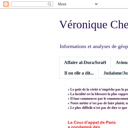
Véronique Ch
Informations et analyses de géopoli
Affaire al-Dura/Israël
Avion
Il ou elle a dit...
Judaïsme/Jui
« Le goût de la vérité n’empêche pas la p
« La lucidité est la blessure la plus rapp
« Il faut commencer par le commencement,
« Notre métier n’est pas de faire plaisir, 
« Le plus difficile n'est pas de dire ce que
La Cour d’appel de Paris
a condamné des