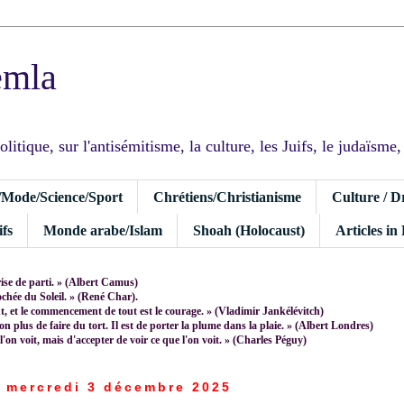
emla
tique, sur l'antisémitisme, la culture, les Juifs, le judaïsme, I
/Mode/Science/Sport
Chrétiens/Christianisme
Culture / D
fs
Monde arabe/Islam
Shoah (Holocaust)
Articles in
rise de parti. » (Albert Camus)
rochée du Soleil. » (René Char).
 et le commencement de tout est le courage. » (Vladimir Jankélévitch)
non plus de faire du tort. Il est de porter la plume dans la plaie. » (Albert Londres)
 l'on voit, mais d'accepter de voir ce que l'on voit. » (Charles Péguy)
mercredi 3 décembre 2025