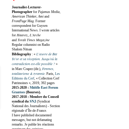
Journalist-Lecturer-
Photographer
for
Pajamas Media,
American Thinker, Ami
and
FrontPage Mag
. Former
correspondent for Guysen
International News. I wrote articles
Haaretz
L'Arche
for
,
Torah Times Magazine
and
Regular columnist on Radio
Shalom Nitsan
L’œuvre de Bat
Bibliography
:
«
Ye’or et sa réception. Jusqu’où la
contradiction est-elle possible ?
»
Femmes,
in Marc Crapez (dir.),
totalitarisme & tyrannie
. Paris,
Les
Editions du Cerf
, « Collection Cerf
Patrimoines », 2019, 392 pages
Middle East Forum
2015-2020 :
Grantees
(Bourses).
2017-2018 : Membre du Conseil
SNJ
syndical du
(Syndicat
National des Journalistes) - Section
régionale d’Île-de-France.
I have published documented
messages, but not defamating
remarks. Je publie les réactions