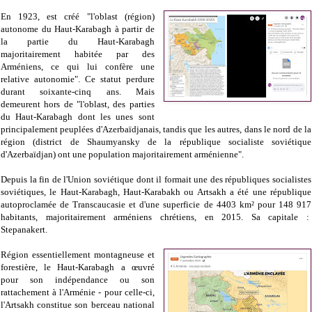
En 1923, est créé "l'oblast (région)
autonome du Haut-Karabagh à partir de
la partie du Haut-Karabagh
majoritairement habitée par des
Arméniens, ce qui lui confère une
relative autonomie". Ce statut perdure
durant soixante-cinq ans. Mais
demeurent hors de "l'oblast, des parties
du Haut-Karabagh dont les unes sont
principalement peuplées d'Azerbaïdjanais, tandis que les autres, dans le nord de la
région (district de Shaumyansky de la république socialiste soviétique
d'Azerbaïdjan) ont une population majoritairement arménienne".
Depuis la fin de l'Union soviétique dont il formait une des républiques socialistes
soviétiques, le Haut-Karabagh, Haut-Karabakh ou Artsakh a été une république
autoproclamée de Transcaucasie et d'une superficie de 4403 km² pour 148 917
habitants, majoritairement arméniens chrétiens, en 2015. Sa capitale :
Stepanakert.
Région essentiellement montagneuse et
forestière, le Haut-Karabagh a œuvré
pour son indépendance ou son
rattachement à l'Arménie - p
our celle-ci,
l'Artsakh constitue son berceau national