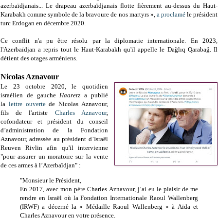
azerbaïdjanais...
Le drapeau azerbaïdjanais flotte fièrement au-dessus du Haut-
Karabakh comme symbole de la bravoure de nos martyrs »,
a proclamé
le président
turc Erdogan en décembre 2020.
Ce conflit n'a pu être résolu par la diplomatie internationale. En 2023,
l'Azerbaïdjan a repris tout le Haut-Karabakh qu'il appelle le Dağlıq Qarabağ. Il
détient des otages arméniens.
Nicolas Aznavour
Le 23 octobre 2020, le quotidien
israélien de gauche
Haaretz
a publié
la
lettre ouverte
de Nicolas Aznavour,
fils de l'artiste
Charles Aznavour
,
cofondateur et président du conseil
d’administration de la Fondation
Aznavour, adressée au président d’Israël
Reuven Rivlin afin qu'il intervienne
"pour assurer un moratoire sur la vente
de ces armes à l’Azerbaïdjan" :
"Monsieur le Président,
En 2017, avec mon père Charles Aznavour, j’ai eu le plaisir de me
rendre en Israël où la Fondation Internationale Raoul Wallenberg
(IRWF) a décerné la « Médaille Raoul Wallenberg » à Aïda et
Charles Aznavour en votre présence.