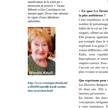
manifestation de la vérité par «
destruction de preuves ». Yacine
Mihoub et Alex Carrimbacus ont
«
En quoi
Les Derni
interjeté appel. Divers faits attestent
la plus ambitieuse ?
de signes d'actes djihadistes
Cette expédition se d
antisémites.
nombre de personnages,
fidèle de la vie au 14e
soignés, offrant un réa
Elle propose égalemen
par exemple dans le m
explorant à sa guise l
scènes différentes, of
Enfin, cette expédi
francophones et inter
simples curieux. Pour 
l’accent est mis sur 
plus vivante et incarn
Que représente pour 
http://www.veroniquechemla.inf
Les Derniers Rempart
o/2018/03/mireille-knoll-victime-
de deux ans. Elle a 
dun-assassinat.html
internes qu'externes.
En interne, des direc
concepteurs, intégrate
à cette expérience. P