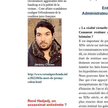
circonstances aggravantes liées au
handicap et à la judéité de la
En
victime... Cette affaire scandaleuse
souligne l'effondrement de la
Administrateur
condition juive française.
« La réalité virtuell
Comment restituer a
lointaine ?
Il est important de pr
XIVe siècle est inévit
les connaissances scie
dû, en étroite collabor
était de restituer un
demeure encore incon
lumière les faits his
les hypothèses encore 
http://www.veroniquechemla.inf
Nous pouvons faire le
o/2022/04/la-mort-de-jeremy-
Duc qui s’est appuyé 
cohen.html
interprétations de l’
d'histoire de l'art et
avons consolidé des ch
au XIXe siècle, et dé
René Hadjadj, un
plus exactes dont no
assassinat antisémite ?
avons restitué les gal