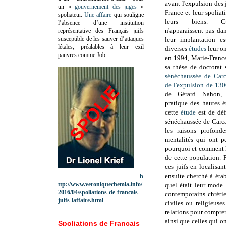
avant l'expulsion des
un «
gouvernement des juges
»
France et leur spoliat
spoliateur.
Une affaire
qui souligne
leurs biens. Cu
l’absence d’une institution
n'apparaissent pas dan
représentative des Français juifs
susceptible de les sauver d’attaques
leur implantation e
létales, préalables à leur exil
diverses
études
leur on
pauvres comme Job.
en 1994, Marie-Franc
sa thèse de doctorat 
sénéchaussée de Carc
de l'expulsion de 13
de Gérard Nahon,
pratique des hautes é
cette
étude
est de déf
sénéchaussée de Carca
les raisons profonde
mentalités qui ont p
pourquoi et comment l
de cette population. P
ces juifs en localisan
ensuite cherché à étab
h
ttp://www.veroniquechemla.info/
quel était leur mode 
2016/04/spoliations-de-francais-
contemporains chrétien
juifs-laffaire.html
civiles ou religieuses
relations pour compre
ainsi que celles qui o
Spoliations de Français