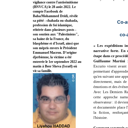
vigilance contre l'antisémitisme
(BNVCA) le 28 août 2022. Le
compte Facebook de
Baha/Mohammed Dridi, révèle
sa piété - chahada ou shahada,
Co-au
profession de foi islamique,
réitérée dans plusieurs posts -
son soutien aux "Palestiniens",
co-
sa haine de la France, du
blasphème et d'Israël, ainsi que
« Les expéditions i
son mépris envers le Président
narrative forte. En
Emmanuel Macron. D’origine
étape dans ce procédé
djerbienne, la victime a été
Guillaume Martini
enterrée le 1er septembre 2022 au
Excurio visent avant 
matin à Beer Sheva (Israël) où
vit sa famille.
permettant d'apprendr
qu'en suivant une appr
directement, mais de 
émotions et des événem
Avec Les Derniers Re
cette approche narra
observateur : il devie
et documentée place l'e
la fiction, renforça
l'histoire.
Comment construit-on