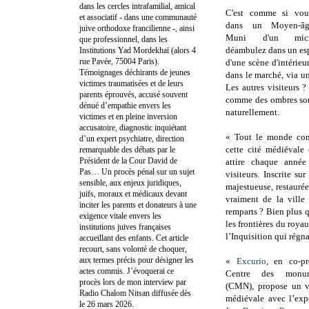
dans les cercles intrafamilial, amical
C'est comme si vou
et associatif - dans une communauté
dans un Moyen-âge
juive orthodoxe francilienne -, ainsi
Muni d'un micr
que professionnel, dans les
déambulez dans un esp
Institutions Yad Mordekhaï (alors 4
rue Pavée, 75004 Paris).
d'une scène d'intérie
Témoignages déchirants de jeunes
dans le marché, via u
victimes traumatisées et de leurs
Les autres visiteurs 
parents éprouvés, accusé souvent
comme des ombres som
dénué d’empathie envers les
naturellement.
victimes et en pleine inversion
accusatoire, diagnostic inquiétant
« Tout le monde con
d’un expert psychiatre, direction
cette cité médiévale
remarquable des débats par le
Président de la Cour David de
attire chaque année
Pas… Un procès pénal sur un sujet
visiteurs. Inscrite s
sensible, aux enjeux juridiques,
majestueuse, restauré
juifs, moraux et médicaux devant
vraiment de la ville
inciter les parents et donateurs à une
remparts ? Bien plus q
exigence vitale envers les
les frontières du royau
institutions juives françaises
l’Inquisition qui régna
accueillant des enfants. Cet article
recourt, sans volonté de choquer,
aux termes précis pour désigner les
«
Excurio
, en co-pr
actes commis. J’évoquerai ce
Centre des monum
procès lors de mon interview par
(CMN), propose un v
Radio Chalom Nitsan diffusée dès
médiévale avec l’exp
le 26 mars 2026.