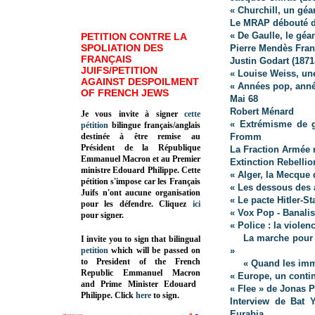
« Churchill, un géa
Le MRAP débouté de
« De Gaulle, le géa
PETITION CONTRE LA
SPOLIATION DES
Pierre Mendès Fran
FRANÇAIS
Justin Godart (187
JUIFS/PETITION
« Louise Weiss, un
AGAINST DESPOILMENT
« Années pop, anné
OF FRENCH JEWS
Mai 68
Robert Ménard
Je vous invite à signer
cette
« Extrémisme de ga
pétition
bilingue français/anglais
destinée à être remise au
Fromm
Président de la République
La Fraction Armée 
Emmanuel Macron et au Premier
Extinction Rebellio
ministre Edouard Philippe. Cette
« Alger, la Mecque 
pétition s'impose car les Français
« Les dessous des 
Juifs n'ont aucune organisation
« Le pacte Hitler-S
pour les défendre. Cliquez
ici
« Vox Pop - Banalis
pour signer.
« Police : la violen
La marche pour l
I invite you to sign that bilingual
petition
which will be passed on
»
to President of the French
« Quand les immi
Republic
Emmanuel Macron
« Europe, un conti
and Prime Minister
Edouard
« Flee » de Jonas
Philippe
.
Click
here
to sign.
Interview de Bat 
Eurabia