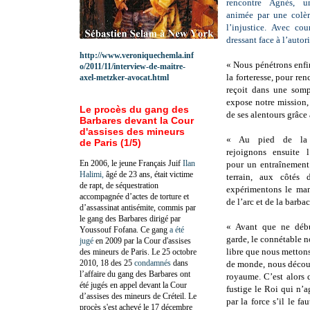
rencontre Agnès, 
animée par une colèr
l’injustice. Avec co
dressant face à l’autori
http://www.veroniquechemla.inf
« Nous pénétrons enfin
o/2011/11/interview-de-maitre-
la forteresse, pour ren
axel-metzker-avocat.html
reçoit dans une sompt
expose notre mission, 
Le procès du gang des
de ses alentours grâce
Barbares devant la Cour
d'assises des mineurs
« Au pied de la f
de Paris (1/5)
rejoignons ensuite 
En 2006, le jeune Français Juif
Ilan
pour un entraînement
Halimi,
âgé de 23 ans, était victime
terrain, aux côtés 
de rapt, de séquestration
expérimentons le man
accompagnée d’actes de torture et
de l’arc et de la barba
d’assassinat antisémite, commis par
le gang des Barbares dirigé par
« Avant que ne débu
Youssouf Fofana. Ce gang
a été
garde, le connétable 
jugé
en 2009 par la Cour d'assises
libre que nous mettons
des mineurs de Paris. Le 25 octobre
2010, 18 des 25
condamnés
dans
de monde, nous découv
l’affaire du gang des Barbares ont
royaume. C’est alors q
été jugés en appel devant la Cour
fustige le Roi qui n’ag
d’assises des mineurs de Créteil. Le
par la force s’il le fa
procès s'est achevé le 17 décembre