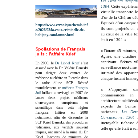
Les Derniers Rempar
1304
. Cette expérienc
virtuelle transporte le
d’or de la Cité, au dé
Équipés d’un casque de
https://www.veroniquechemla.inf
ils sont projetés en
o/2026/03/la-cour-criminelle-de-
au cœur de la ville for
bobigny-condamne.html
était en 1304. »
Spoliations de Français
« Durant 45 minutes, 
juifs : l’affaire Krief
Agnès, une citadine 
captivant. Scènes v
En 2000, le
Dr Lionel Krief
s’est
surveillance nocturne 
associé avec la Dr Valérie Daneski
intimité des apparte
pour diriger deux centres de
médecine nucléaire en Picardie dans
chaque instant immerg
le cadre d’une SCP.
Réputé
mondialement, ce
médecin Français
« S’appuyant sur
Juif
brillant a envisagé en 2007 de
connaissances en
lancer deux projets médicaux
architecture médiévale
d’envergures européenne et
experts du Centr
scientifique dans cette région
nationaux,
Les Der
française.
Initiées en 2008
Carcassonne, 1304
r
notamment afin de dissoudre la
SCP Krief Daneski, des procédures
incroyable richesse 
judiciaires, aux verdicts souvent
telle qu’elle était à s
iniques, ont mené à la ruine du Dr
Krief.
Inactions de ministres de