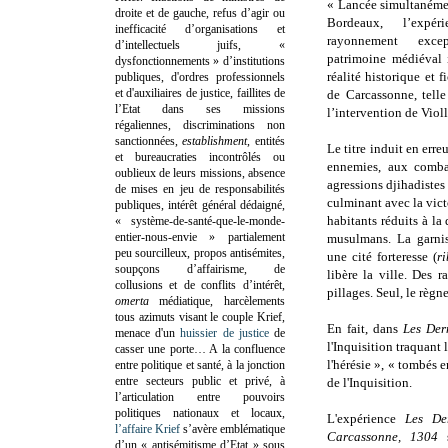
« Lancée simultanémen
droite et de gauche, refus d’agir ou
Bordeaux, l’expé
inefficacité d’organisations et
rayonnement exc
d’intellectuels juifs, «
patrimoine médiéval 
dysfonctionnements » d’institutions
réalité historique et
publiques, d'ordres professionnels
et d'auxiliaires de justice, faillites de
de Carcassonne, telle
l’Etat dans ses missions
l’intervention de Violl
régaliennes, discriminations non
sanctionnées,
establishment
, entités
Le titre induit en err
et bureaucraties incontrôlés ou
ennemies, aux combat
oublieux de leurs missions, absence
agressions djihadistes
de mises en jeu de responsabilités
culminant avec la vic
publiques, intérêt général dédaigné,
habitants réduits à la
« système-de-santé-que-le-monde-
entier-nous-envie » partialement
musulmans. La garni
peu sourcilleux, propos antisémites,
une
cité forteresse (
ri
soupçons d’affairisme, de
libère la ville. Des r
collusions et de conflits d’intérêt,
pillages. Seul, le règn
omerta
médiatique, harcèlements
tous azimuts visant le couple Krief,
En fait, dans
Les Der
menace d'un
huissier de justice
de
l'Inquisition traquant 
casser une porte…
A la confluence
l'hérésie », « tombés e
entre politique et santé, à la jonction
entre secteurs public et privé, à
de l'Inquisition.
l’articulation entre pouvoirs
politiques nationaux et locaux,
L'expérience
Les De
l’affaire Krief
s’avère emblématique
Carcassonne, 1304
d’un « antisémitisme d’Etat » sous