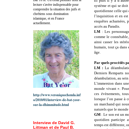
Et puis il y a d’autr
lecture s'avère indispensable pour
système et qui se doit 
comprendre la situation des juifs et
quotidienne celle qui é
chrétiens sous domination
l’inquisition et en est
islamique, et en France
enquêtes acharnées, p
actuellement.
accès au Paradis.
LM
: Les personnage
comme le connétable, 
ainsi casser les stér
humain, tout ça dans e
âge.
Par quels procédés p
LM :
La déambulati
Derniers Remparts no
déambulation, au sein
L’immersion dans une
monde vivant ». Pour 
ces évènements, tous
http://www.veroniquechemla.inf
lorsque l’on passe à 
o/2010/01/interview-de-bat-yeor-
un marchand qui nous 
sur-la-dhimmitude.html
naturels que le monde
GM
: Le son est un m
quotidien participe 
Interview de David G.
temps est différente, o
Littman et de Paul B.