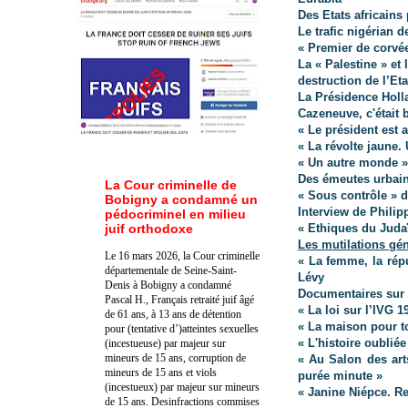
Des Etats africains 
Le trafic nigérian 
« Premier de corvée
La « Palestine » et 
destruction de l’Eta
La Présidence Holla
Cazeneuve, c'était 
« Le président est 
« La révolte jaune
« Un autre monde »
Des émeutes urbain
La Cour criminelle de
« Sous contrôle » 
Bobigny a condamné un
Interview de Philip
pédocriminel en milieu
juif orthodoxe
« Ethiques du Juda
Les mutilations gén
Le 16 mars 2026, la Cour criminelle
« La femme, la répu
départementale de Seine-Saint-
Lévy
Denis à Bobigny a condamné
Documentaires sur 
Pascal H., Français retraité juif âgé
« La loi sur l’IVG 
de 61 ans, à 13 ans de détention
« La maison pour t
pour (tentative d’)atteintes sexuelles
« L'histoire oublié
(incestueuse) par majeur sur
mineurs de 15 ans, corruption de
« Au Salon des art
mineurs de 15 ans et viols
purée minute »
(incestueux) par majeur sur mineurs
« Janine Niépce. Re
de 15 ans. Des
infractions commises