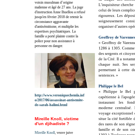
voisin musulman d’origine
L’inquisiteur cherche
malienne et âgé de 27 ans. La juge
celui de leurs complice
d'instruction Anne Ihuellou a refusé
rigoureux. Les déposi
jusqu'en février 2018 de retenir la
soigneusement consi
circonstance aggravante
organiser d’autres opé
d'antisémitisme, et multiplie les
expertises psychiatriques. La
famille a porté plainte contre la
Geoffroy de Varenne
police pour non assistance à
« Geoffroy de Varenne
personne en danger.
1286 à 1305. Comme ca
des sergents et citoye
de la Cité. Il a notamm
chaque nuit. Ses ser
permettant à cette d
sentences. »
Philippe le Bel
« Philippe le Bel 
http://www.veroniquechemla.inf
capétienne à l'apogé
o/2017/06/assassinat-antisemite-
instaurant les fon
de-sarah-halimi.html
moderne centralisé. 
voyage exceptionnel 
Mireille Knoll, victime
situe la cité fortifiée
d'un djihadiste ?
des rares de son règn
famille et de son con
Mireille Knoll
, veuve juive
1303 à Toulouse pour r