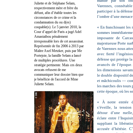
mandé par son onc
Juliette et de Stéphane Selam,
Varennes, connétable
respectivement mère et frère du
participer à la défens
défunt, afin d’établir toutes les
l’ombre d’une menace p
circonstances de ce crime et la
condamnation du ou d(es)
coupable(s). Le 5 janvier 2010, la
« En franchissant les m
Cour d’appel de Paris a jugé Adel
sommes immédiatement
Amastaibou pénalement
imposante de Carcas
irresponsable lors de cet assassinat.
majestueuse Porte nar
Représentée de fin 2006 à 2013 par
de Varennes nous atte
Maître Axel Metzker, puis par Me
avec fierté l’ingénio
Portejoie, la famille Selam a lancé
défense qui protège la 
de multiples procédures. Une
avancés de l’époque
stratégie pertinente. Mais ces deux
avocats refusent de me
les dimensions savamm
communiquer leur dossier bien que
le double dispositif 
je bénéficie de l'accord de Mme
et mâchicoulis — conç
Juliette Selam.
les marches des tours 
cette époque, où les so
« À notre entrée d
s’éveille, la tensio
détour d’une ruelle
éclate entre l’Inqui
suppliant la libérat
accusée d’hérésie. C