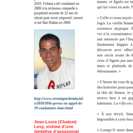
monte, et Agnès est i
2010.
Fofana a été c
ondamné en
qui lui vient en aide.
2009 à la réclusion criminelle à
perpétuité assortie de 22 ans de
« Celle-ci nous reçoit 
sûreté pour avoir séquestré, torturé
et tué Ilan Halimi en 2006.
logis. La vieille fem
existence atypique. 
vie à la connaissance 
sait menacée par l’In
finalement frapper 
découvre avec effroi
son oncle avant de f
ceux d’Agnès par une 
murs et plafonds de 
éblouissants. »
« L’heure du tour de g
des histoires pour pas
la tête de Simon, le
trouve face à un gig
http://www.veroniquechemla.inf
habitants. La ville est 
o/2010/10/le-proces-en-appel-de-
19-condamnes-dans.html
« À son réveil, Simo
Impossible à cette heur
Jean-Louis (Chalom)
Levy, victime d’une
« Lorsqu’il entre dan
tentative d’assassinat