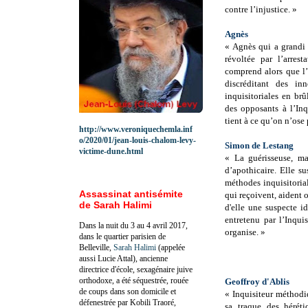
contre l’injustice. »
Agnès
« Agnès qui a grandi 
révoltée par l’arres
comprend alors que l’
discréditant des in
inquisitoriales en brû
des opposants à l’Inq
tient à ce qu’on n’ose 
http://www.veroniquechemla.inf
o/2020/01/jean-louis-chalom-levy-
Simon de Lestang
victime-dune.html
« La guérisseuse, ma
d’apothicaire. Elle s
méthodes inquisitorial
Assassinat antisémite
qui reçoivent, aident 
de Sarah Halimi
d'elle une suspecte id
entretenu par l’Inqui
Dans la nuit du 3 au 4 avril 2017,
organise. »
dans le quartier parisien de
Belleville,
Sarah Halimi
(appelée
aussi Lucie Attal), ancienne
directrice d'école, sexagénaire juive
orthodoxe, a été séquestrée, rouée
Geoffroy d'Ablis
de coups dans son domicile et
« Inquisiteur méthodi
défenestrée par Kobili Traoré,
sa traque des héréti