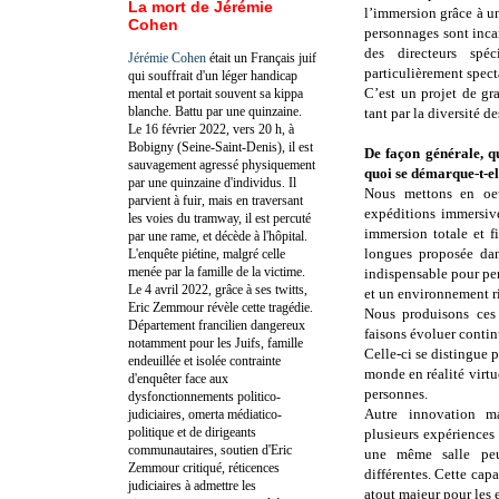
La mort de Jérémie
l’immersion grâce à un
Cohen
personnages sont incar
des directeurs spéc
Jérémie Cohen
était un Français juif
particulièrement spect
qui souffrait d'un léger handicap
C’est un projet de gr
mental et portait souvent sa kippa
blanche. Battu par une quinzaine.
tant par la diversité d
Le 16 février 2022, vers 20 h, à
Bobigny (Seine-Saint-Denis), il est
De façon générale, qu
sauvagement agressé physiquement
quoi se démarque-t-el
par une quinzaine d'individus. Il
Nous mettons en oeu
parvient à fuir, mais en traversant
expéditions immersive
les voies du tramway, il est percuté
immersion totale et f
par une rame, et décède à l'hôpital.
longues proposée da
L'enquête piétine, malgré celle
menée par la famille de la victime.
indispensable pour pe
Le 4 avril 2022, grâce à ses twitts,
et un environnement ri
Eric Zemmour révèle cette tragédie.
Nous produisons ces 
Département francilien dangereux
faisons évoluer conti
notamment pour les Juifs, famille
Celle-ci se distingue p
endeuillée et isolée contrainte
monde en réalité virtu
d'enquêter face aux
personnes.
dysfonctionnements politico-
Autre innovation ma
judiciaires, omerta médiatico-
politique et de dirigeants
plusieurs expériences
communautaires, soutien d'Eric
une même salle peu
Zemmour critiqué, réticences
différentes. Cette capa
judiciaires à admettre les
atout majeur pour les 