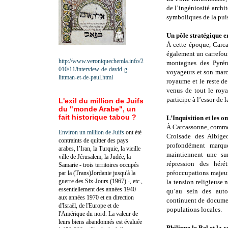
de l’ingéniosité archi
symboliques de la pui
Un pôle stratégique 
À cette époque, Carca
également un carrefou
http://www.veroniquechemla.info/2
montagnes des Pyrén
010/11/interview-de-david-g-
voyageurs et son march
littman-et-de-paul.html
royaume et le reste d
venus de tout le roy
participe à l’essor de l
L'exil du million de Juifs
du "monde Arabe", un
fait historique tabou ?
L’Inquisition et les 
À Carcassonne, comme 
Environ un million de Juifs
ont été
Croisade des Albigeo
contraints de quitter des pays
profondément marqué
arabes, l’Iran, la Turquie, la vieille
maintiennent une sur
ville de Jérusalem, la Judée, la
répression des héré
Samarie - trois territoires occupés
préoccupations majeure
par la (Trans)Jordanie jusqu'à la
guerre des Six-Jours (1967) -, etc.,
la tension religieuse 
essentiellement des années 1940
qu’au sein des autor
aux années 1970 et en direction
continuent de document
d'Israël, de l'Europe et de
populations locales.
l'Amérique du nord. La valeur de
leurs biens abandonnés est évaluée
Philippe le Bel et la