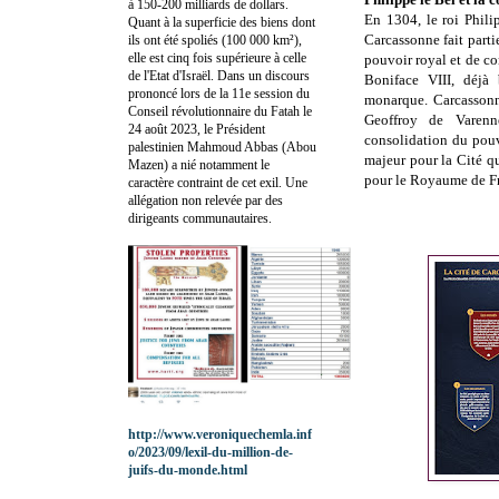
à 150-200 milliards de dollars.
En 1304, le roi Phili
Quant à la superficie des biens dont
Carcassonne fait parti
ils ont été spoliés (100 000 km²),
elle est cinq fois supérieure à celle
pouvoir royal et de con
de l'Etat d'Israël. Dans un discours
Boniface VIII, déjà 
prononcé lors de la 11e session du
monarque. Carcassonn
Conseil révolutionnaire du Fatah le
Geoffroy de Varenn
24 août 2023, le Président
consolidation du pouv
palestinien Mahmoud Abbas (Abou
majeur pour la Cité qu
Mazen) a nié notamment le
pour le Royaume de Fr
caractère contraint de cet exil. Une
allégation non relevée par des
dirigeants communautaires.
http://www.veroniquechemla.inf
o/2023/09/lexil-du-million-de-
juifs-du-monde.html