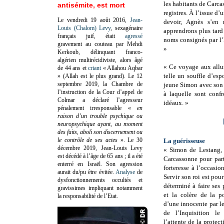
les habitants de Carca
antisémite, est mort
registres. À l’issue d
Le vendredi 19 août 2016,
Jean-
devoir, Agnès s’en
Louis (Chalom) Levy
, sexagénaire
apprendrons plus tard
français juif, était
agressé
noms consignés par l’
gravement au couteau par Mehdi
»
Kerkoub, délinquant franco-
algérien multirécidiviste, alors âgé
« Ce voyage aux allur
de 44 ans et
criant
« Allahou Aqbar
telle un souffle d’esp
» (Allah est le plus grand). Le 12
septembre 2019, la Chambre de
jeune Simon avec son 
l’instruction de la Cour d’appel de
à laquelle sont conf
Colmar a déclaré l’agresseur
idéaux. »
pénalement irresponsable
«
en
raison d’un trouble psychique ou
neuropsychique ayant, au moment
des faits, aboli son discernement ou
le contrôle de ses actes
»
. Le 30
La guérisseuse
décembre 2019, Jean-Louis Levy
« Simon de Lestang, j
est décédé à l’âge de 65 ans ; il a été
Carcassonne pour part
enterré en Israël. Son agression
forteresse à l’occasio
aurait du/pu être évitée.
Analyse
de
Servir son roi est pou
dysfonctionnements occultés et
déterminé à faire ses 
gravissimes impliquant notamment
et la colère de la po
la responsabilité de l’Etat.
d’une innocente par l
de l’Inquisition le
l’attente de la protect