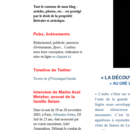
Tout le contenu de mon blog -
articles, photos, etc. - est protégé
par le droit de la propriété
littéraire et artistique.
Pubs, évènements
Rédactionnel, publicité, annonces
d'évènements,
flyers
... Confiez-
nous leurs conception, réalisation et
mise en ligne
en cliquant ici
Timeline de Twitter
« LA DÉCOU
Tweets de @VeroniqueChemla
« AU GRÉ 
Interview de Maitre Axel
« L’aube s’étire sur
Metzker, avocat de la
l’orée de la grande
famille Selam
légère nous envelopp
danse silencieu
Dans la nuit du 19 au 20 novembre
2003, à Paris,
Sébastien Selam
, DJ
mourantes. C’est l
Juif de 23 ans, était assassiné par
apprêtons à rejoindr
un voisin musulman, Adel
côtés de Simon de Le
Amastaibou. Débutait le combat de