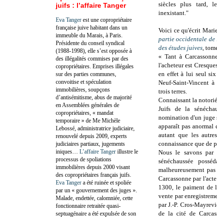
siècles plus tard, 
juifs : l’affaire Tanger
inexistant."
Eva Tanger
est une copropriétaire
française juive habitant dans un
Voici ce qu'écrit Mar
immeuble du Marais, à Paris.
partie occidentale d
Présidente du conseil syndical
des études juives
, tom
(1988-1998), elle s’est opposée à
« Tant à Carcassonne 
des illégalités commises par des
l'acheteur est Cresque
copropriétaires. Emprises illégales
en effet à lui seul s
sur des parties communes,
convoitise et spéculation
Neuf-Saint-Vincent à 
immobilières, soupçons
trois terres.
d’antisémitisme, abus de majorité
Connaissant la notorié
en Assemblées générales de
Juifs de la sénécha
copropriétaires, « mandat
nomination d'un juge s
temporaire » de Me Michèle
apparaît pas anormal 
Lebossé, administratrice judiciaire,
autant que les autre
renouvelé depuis 2009, experts
connaissance que de p
judiciaires partiaux, jugements
iniques…
L’affaire Tanger
illustre le
Nous le savons par 
processus de spoliations
sénéchaussée posséd
immobilières depuis 2000 visant
malheureusement pas p
des copropriétaires français juifs.
Carcassonne par l'acte 
Eva Tanger
a été ruinée et spoliée
1300, le paiment de 
par un « gouvernement des juges ».
vente par enregistreme
Malade, endettée, calomniée, cette
par J.-P. Cros-Mayrevi
fonctionnaire retraitée quasi-
de la cité de Carcas
septuagénaire a été expulsée de son