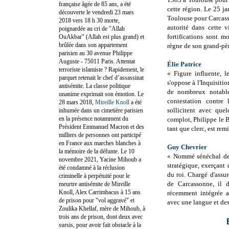
française âgée de 85 ans, a été
cette région. Le 25 ja
découverte le vendredi 23 mars
Toulouse pour Carcass
2018 vers 18 h 30 morte,
autorité dans cette v
poignardée au cri de "Allah
fortifications sont m
OuAkbar" (Allah est plus grand) et
brûlée dans son appartement
règne de son grand-pèr
parisien au 30 avenue Philippe
Auguste - 75011 Paris. Attentat
Élie Patrice
terroriste islamiste ? Rapidement, le
« Figure influente, l
parquet retenait le chef d’assassinat
s'oppose à l'Inquisiti
antisémite. La classe politique
de nombreux notable
unanime exprimait son émotion. Le
contestation contre 
28 mars 2018,
Mireille Knoll
a été
sollicitent avec que
inhumée dans un cimetière parisien
en la présence notamment du
complot, Philippe le B
Président Emmanuel Macron et des
tant que clerc, est rem
milliers de personnes ont participé
en France aux marches blanches à
Guy Chevrier
la mémoire de la défunte. Le 10
« Nommé sénéchal de
novembre 2021, Yacine Mihoub a
stratégique, exerçant 
été condamné à la réclusion
du roi. Chargé d'assure
criminelle à perpétuité pour le
de Carcassonne, il d
meurtre antisémite de Mireille
Knoll, Alex Carrimbacus à 15 ans
récemment intégrée a
de prison pour "vol aggravé" et
avec une langue et des
Zoulika Khellaf, mère de Mihoub, à
trois ans de prison, dont deux avec
sursis, pour avoir fait obstacle à la