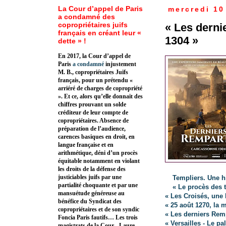
La Cour d’appel de Paris
mercredi 10
a condamné des
copropriétaires juifs
« Les dern
français en créant leur «
1304 »
dette » !
En 2017, la Cour d’appel de
Paris
a condamné
injustement
M. B., copropriétaires Juifs
français, pour un prétendu «
arriéré de charges de copropriété
». Et ce, alors qu’elle donnait des
chiffres prouvant un solde
créditeur de leur compte de
copropriétaires. Absence de
préparation de l’audience,
carences basiques en droit, en
langue française et en
arithmétique, déni d’un procès
équitable notamment en violant
les droits de la défense des
justiciables juifs par une
Templiers. Une hi
partialité choquante et par une
« Le procès des t
mansuétude généreuse au
« Les Croisés, une b
bénéfice du Syndicat des
« 25 août 1270, la 
copropriétaires et de son syndic
« Les derniers Rem
Foncia Paris fautifs… Les trois
« Versailles - Le p
magistrats de la Cour - Laure