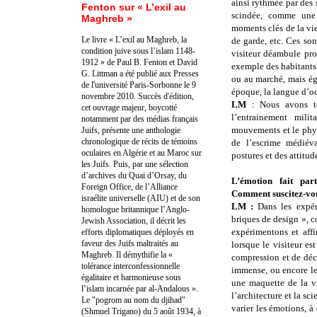
ainsi rythmée par des 
Fenton sur « L’exil au
scindée, comme une 
Maghreb »
moments clés de la vi
Le livre « L’exil au Maghreb, la
de garde, etc. Ces son
condition juive sous l’islam 1148-
visiteur déambule pro
1912 » de Paul B. Fenton et David
exemple des habitants
G. Littman a été publié aux Presses
ou au marché, mais éga
de l'université Paris-Sorbonne le 9
époque, la langue d’oc 
novembre 2010. Succès d'édition,
LM
: Nous avons t
cet ouvrage majeur, boycotté
l’entrainement mili
notamment par des médias français
mouvements et le phys
Juifs, présente une anthologie
chronologique de récits de témoins
de l’escrime médiév
oculaires en Algérie et au Maroc sur
postures et des attitud
les Juifs. Puis, par une sélection
d’archives du Quai d’Orsay, du
L’émotion fait par
Foreign Office, de l’Alliance
Comment suscitez-vous 
israélite universelle (AIU) et de son
LM :
Dans les expér
homologue britannique l’Anglo-
briques de design », 
Jewish Association, il décrit les
expérimentons et affi
efforts diplomatiques déployés en
faveur des Juifs maltraités au
lorsque le visiteur es
Maghreb. Il démythifie la «
compression et de déc
tolérance interconfessionnelle
immense, ou encore le
égalitaire et harmonieuse sous
une maquette de la vi
l’islam incarnée par al-Andalous ».
l’architecture et la s
Le "pogrom au nom du djihad"
varier les émotions, à 
(Shmuel Trigano) du 5 août 1934, à