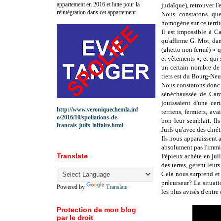
appartement en 2016 et lutte pour la
judaïque), retrouver l
réintégration dans cet appartement.
Nous constatons que
homogène sur ce territ
Il est impossible à C
qu'affirme G. Mot, dans
(ghetto non fermé) » q
et vêtements », et qui 
un certain nombre de 
tiers est du Bourg-Neu
Nous constatons donc 
sénéchaussée de Carca
jouissaient d'une cer
http://www.veroniquechemla.inf
terriens, fermiers, av
o/2016/10/spoliations-de-
bon leur semblait. Il
francais-juifs-laffaire.html
Juifs qu'avec des chrét
Ils nous apparaissent 
absolument pas l'immi
Translate
Pépieux achète en juill
des terres, gèrent leu
Cela nous surprend et
précurseur? La situati
Powered by
Translate
les plus avisés d'entr
Protection de mon blog
par le droit