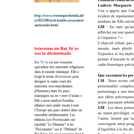
Ludovic Marguerie
:
l’on a appris que Car
http://www.veroniquechemla.inf
évident de représenter
o/2022/08/eyal-hadda-assassinat-
sombres du XXe siècle
antisemite.html
GM
: En tant qu’au
réfléchir sur une quest
à l’injustice ? ».
L'objectif n'était pas
Interview de Bat Ye’or
morale, mais plutôt 
sur la dhimmitude
l'injustice et les mul
permet d’inscrire le 
Bat Ye’or
est une essayiste
cadre historique précis
spécialiste des minorités religieuses
dans le monde islamique. Elle a
Que racontent les per
forgé le terme
dhimmitude
pour
LM
: Nous avons cré
désigner le statut cruel des
personnalité complex
minorités non-musulmanes
(Dhimmis) dans les pays
personnage a une réac
islamiques ou en « terre d’islam ».
aux idées préconçues 
Elle a aussi analysé Eurabia,
jeune paysanne rebelle
alliance euro-arabe visant à unir
GM
: Les deux person
l’Europe aux pays arabes dans un
au statut privilégié,
ensemble méditerranéen. Les
l’autre, heurté par l
éditions Les Provinciales ont
convergent ainsi prog
republié "Le Dhimmi" et les
d’équilibre à la fin du 
"Documents" sur le "Dhimmi" de
Bat Ye'or. Un essai pionnier dont la