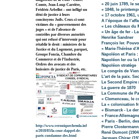
« 20 juin 1789, le 
Comte, Jean-Loup Carrière,
« 1848, le printemp
Frédéric Arbellot – ont infligé un
déni de justice à leurs
« 17 octobre 1961, 
concitoyens Juifs. Ceux-ci sont
A l’époque de l’affa
victimes du « gouvernement des
« Les châteaux du 
juges » et de l’absence de
« Un âge de fer - L
contrôles par diverses autorités
Henrike Sandner
qui ont refusé d’intervenir pour
François Ier. Pouvo
rétablir le droit : ministres de la
« Marie-Thérèse d'
Justice et du Logement, parquet,
Napoléon et Paris :
Groupe Foncia, Chambre du
Commerce et de l’Industrie,
Napoléon Ier ou la 
Ordres des avocats et des
Napoléon stratège
huissiers de justice de Paris, etc.
Le congrès de Vien
L’art de la paix. Se
Le Second Empire (
La guerre de 1870
La Commune de Pa
« Clemenceau, le c
La « colonisation f
« Bismarck - Le der
« France-Allemagn
« Paris - Berlin, de
http://www.veroniquechemla.inf
Pierre Clostermann
o/2018/03/la-cour-dappel-de-
René Dumont (1904
paris-condamne-des.html
Jacques Chirac (19