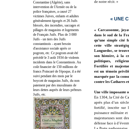
de notre récit. »
Constantine (Algérie), sans
intervention de l'Armée ou de la
police françaises, a causé 27
victimes Juives, enfants et adultes
« UNE C
généralement égorgés et 26 Juifs
blessés, des incendies, saccages et
« Carcassonne, joya
pillages de magasins et logements
de Français Juifs. Plus de 3 000
dans le sud de la Fra
Juifs - un tiers des Juifs
qu’une simple cité f
constantinois - ayant besoin
cette ville stratég
d'assistance sociale après ce
Languedoc, se trouve
pogrom, etc. Ce pogrom avait été
son histoire, à la c
précédé le 3 août 1934 de violents
politiques, religie
incidents dans le Constantinois. Au
Fortifiée et majestu
coût financier de 150 millions de
est un témoin privil
francs Poincaré de l'époque, il a été
suivi pendant des mois par le
marquée par la consol
boycott de magasins Juifs, du non
contre les Cathares et
paiement par des musulmans de
leurs dettes auprès de leurs prêteurs
Une ville imposante o
Juifs, etc.
En 1304, la Cité de C
après plus d’un siècl
fortifié, inscrite s
puissance militaire et
majestueuses sont des
défense face à d’évent
La Porte narbonnaise, 