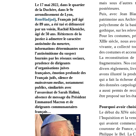
mais sous d’autres t
Le 17 mai 2022, dans le quartier
postérieures.
de la Duchère, dans le 9e
Puis, avec Jean Bla
arrondissement de Lyon,
patrimoine aux Archive
RenéHadjadj
, Français juif âgé
de 89 ans, a été tué et défenestré
polychrome de la basi
par un voisin, Rachid Kheniche,
gothique, sur les relev
âgé de 50 ans. Réticences de la
Pour les costumes, pr
justice à admettre le caractère
XIIIe siècle, nous avo
antisémite du meurtre,
vivante, a collecté to
informations déterminantes sur
des costumes et acces
l’antisémitisme du suspect
La reconstitution de
fournies par les réseaux sociaux,
fragmentaires. Nos con
prudence de dirigeants
d’organisations juives
divers règlements, liv
françaises, émotion profonde des
avons illustré la pro
Français juifs, silence de
qui a fait la richesse
mainstream medias
, notamment
des données carpologi
publics, similarités avec
a aussi permis de rec
l’assassinat de Sarah Halimi,
être proposé sur les ét
absence de message du Président
Emmanuel Macron et de
Pourquoi avoir choisi
dirigeants communautaires
français…
Le début du XIVe siècl
l’Inquisition et la v
qui avaient commencé
couronne de France, q
Philippe le Bel. La Ci