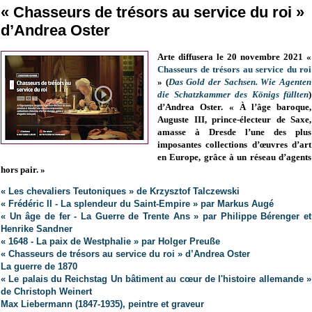
« Chasseurs de trésors au service du roi »
d’Andrea Oster
Arte diffusera le 20 novembre 2021 «
Chasseurs de trésors au service du roi
» (
Das Gold der Sachsen. Wie Agenten
die Schatzkammer des Königs füllten
)
d’Andrea Oster. « À l’âge baroque,
Auguste III, prince-électeur de Saxe,
amasse à Dresde l’une des plus
imposantes collections d’œuvres d’art
en Europe, grâce à un réseau d’agents
hors pair. »
« Les chevaliers Teutoniques » de Krzysztof Talczewski
« Frédéric II - La splendeur du Saint-Empire » par Markus Augé
« Un âge de fer - La Guerre de Trente Ans » par Philippe Bérenger et
Henrike Sandner
« 1648 - La paix de Westphalie » par Holger Preuße
« Chasseurs de trésors au service du roi » d’Andrea Oster
La guerre de 1870
« Le palais du Reichstag Un bâtiment au cœur de l'histoire allemande »
de Christoph Weinert
Max Liebermann (1847-1935), peintre et graveur