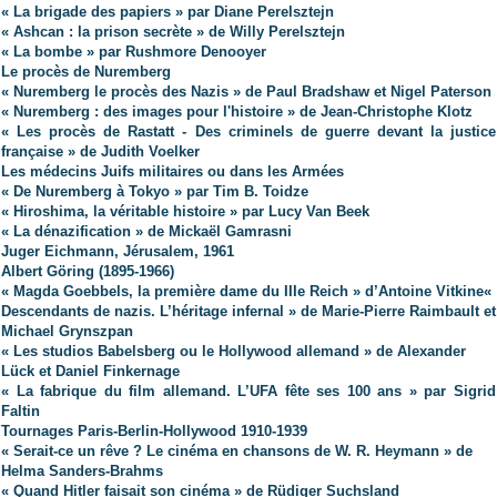
« La brigade des papiers » par Diane Perelsztejn
« Ashcan : la prison secrète » de Willy Perelsztejn
« La bombe » par Rushmore Denooyer
Le procès de Nuremberg
« Nuremberg le procès des Nazis » de Paul Bradshaw et Nigel Paterson
« Nuremberg : des images pour l'histoire » de Jean-Christophe Klotz
« Les procès de Rastatt - Des criminels de guerre devant la justice
française » de Judith Voelker
Les médecins Juifs militaires ou dans les Armées
« De Nuremberg à Tokyo » par Tim B. Toidze
« Hiroshima, la véritable histoire » par Lucy Van Beek
« La dénazification » de Mickaël Gamrasni
Juger Eichmann, Jérusalem, 1961
Albert Göring (1895-1966)
« Magda Goebbels, la première dame du IIIe Reich » d’Antoine Vitkine
«
Descendants de nazis. L’héritage infernal » de Marie-Pierre Raimbault et
Michael Grynszpan
« Les studios Babelsberg ou le Hollywood allemand » de Alexander
Lück et Daniel Finkernage
« La fabrique du film allemand. L’UFA fête ses 100 ans » par Sigrid
Faltin
Tournages Paris-Berlin-Hollywood 1910-1939
« Serait-ce un rêve ? Le cinéma en chansons de W. R. Heymann » de
Helma Sanders-Brahms
« Quand Hitler faisait son cinéma » de Rüdiger Suchsland