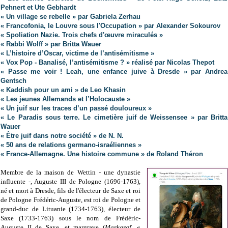
Pehnert et Ute Gebhardt
« Un village se rebelle » par Gabriela Zerhau
« Francofonia, le Louvre sous l'Occupation » par Alexander Sokourov
« Spoliation Nazie. Trois chefs d'œuvre miraculés »
« Rabbi Wolff » par Britta Wauer
« L’histoire d’Oscar, victime de l’antisémitisme »
« Vox Pop - Banalisé, l’antisémitisme ? » réalisé par Nicolas Thepot
« Passe me voir ! Leah, une enfance juive à Dresde » par Andrea
Gentsch
« Kaddish pour un ami » de Leo Khasin
« Les jeunes Allemands et l’Holocauste »
« Un juif sur les traces d’un passé douloureux »
« Le Paradis sous terre. Le cimetière juif de Weissensee » par Britta
Wauer
« Être juif dans notre société » de N. N.
« 50 ans de relations germano-israéliennes »
« France-Allemagne. Une histoire commune » de Roland Théron
Membre de la maison de Wettin - une dynastie
influente -, Auguste III de Pologne (1696-1763),
né et mort à Dresde, fils de l'électeur de Saxe et roi
de Pologne Frédéric-Auguste, est roi de Pologne et
grand-duc de Lituanie (1734-1763), électeur de
Saxe (1733-1763) sous le nom de Frédéric-
Auguste II de Saxe, et margrave (
Markgraf
, «