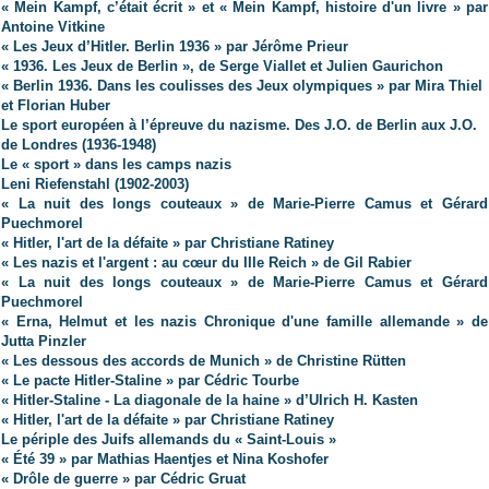
« Mein Kampf, c’était écrit » et « Mein Kampf, histoire d'un livre » par
Antoine Vitkine
« Les Jeux d’Hitler. Berlin 1936 » par Jérôme Prieur
« 1936. Les Jeux de Berlin », de Serge Viallet et Julien Gaurichon
« Berlin 1936. Dans les coulisses des Jeux olympiques » par Mira Thiel
et Florian Huber
Le sport européen à l’épreuve du nazisme. Des J.O. de Berlin aux J.O.
de Londres (1936-1948)
Le « sport » dans les camps nazis
Leni Riefenstahl (1902-2003)
« La nuit des longs couteaux » de Marie-Pierre Camus et Gérard
Puechmorel
« Hitler, l'art de la défaite » par Christiane Ratiney
« Les nazis et l'argent : au cœur du IIIe Reich » de Gil Rabier
« La nuit des longs couteaux » de Marie-Pierre Camus et Gérard
Puechmorel
« Erna, Helmut et les nazis Chronique d'une famille allemande » de
Jutta Pinzler
« Les dessous des accords de Munich » de Christine Rütten
« Le pacte Hitler-Staline » par Cédric Tourbe
« Hitler-Staline - La diagonale de la haine » d’Ulrich H. Kasten
« Hitler, l'art de la défaite » par Christiane Ratiney
Le périple des Juifs allemands du « Saint-Louis »
« Été 39 » par Mathias Haentjes et Nina Koshofer
« Drôle de guerre » par Cédric Gruat