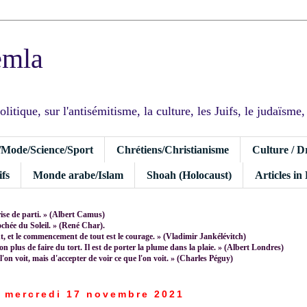
emla
tique, sur l'antisémitisme, la culture, les Juifs, le judaïsme, I
/Mode/Science/Sport
Chrétiens/Christianisme
Culture / D
fs
Monde arabe/Islam
Shoah (Holocaust)
Articles in
rise de parti. » (Albert Camus)
rochée du Soleil. » (René Char).
 et le commencement de tout est le courage. » (Vladimir Jankélévitch)
non plus de faire du tort. Il est de porter la plume dans la plaie. » (Albert Londres)
 l'on voit, mais d'accepter de voir ce que l'on voit. » (Charles Péguy)
mercredi 17 novembre 2021