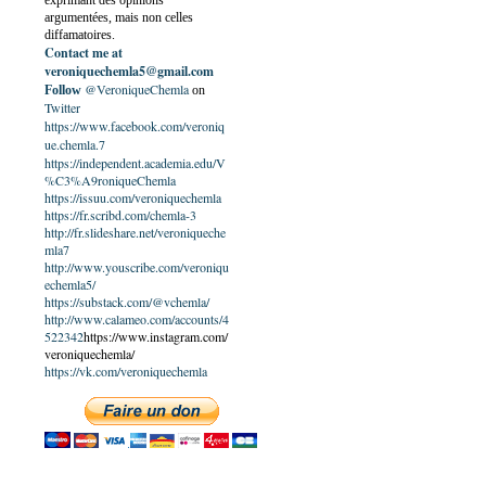
exprimant des opinions
argumentées, mais non celles
diffamatoires.
Contact me at
veroniquechemla5@gmail.com
@VeroniqueChemla
Follow
on
Twitter
https://www.facebook.com/veroniq
ue.chemla.7
https://independent.academia.edu/V
%C3%A9roniqueChemla
https://issuu.com/veroniquechemla
https://fr.scribd.com/chemla-3
http://fr.slideshare.net/veroniqueche
mla7
http://www.youscribe.com/veroniqu
echemla5/
https://substack.com/@vchemla/
http://www.calameo.com/accounts/4
522342
https://www.instagram.com/
veroniquechemla/
https://vk.com/veroniquechemla