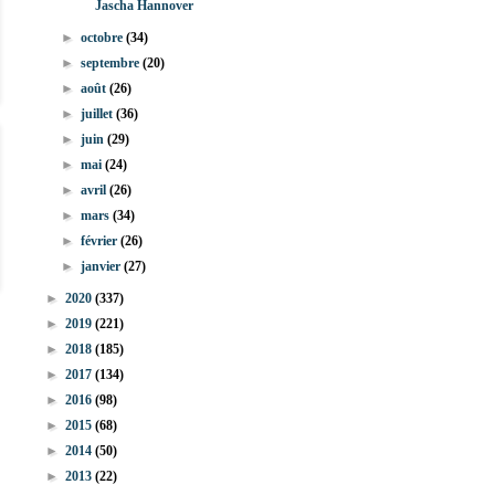
Jascha Hannover
►
octobre
(34)
►
septembre
(20)
►
août
(26)
►
juillet
(36)
►
juin
(29)
►
mai
(24)
►
avril
(26)
►
mars
(34)
►
février
(26)
►
janvier
(27)
►
2020
(337)
►
2019
(221)
►
2018
(185)
►
2017
(134)
►
2016
(98)
►
2015
(68)
►
2014
(50)
►
2013
(22)