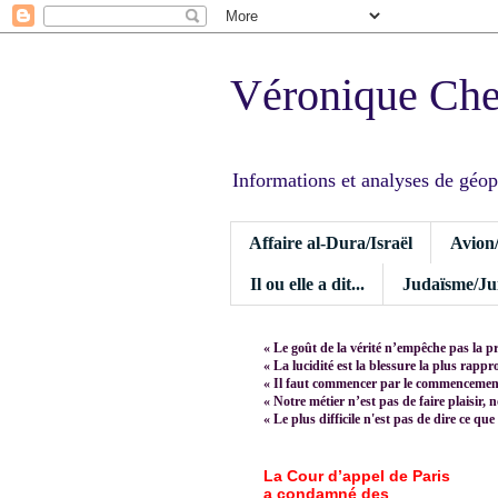
Véronique Ch
Informations et analyses de géopoli
Affaire al-Dura/Israël
Avion
Il ou elle a dit...
Judaïsme/Jui
« Le goût de la vérité n’empêche pas la p
« La lucidité est la blessure la plus rapp
« Il faut commencer par le commencement,
« Notre métier n’est pas de faire plaisir, 
« Le plus difficile n'est pas de dire ce que
La Cour d’appel de Paris
a condamné des