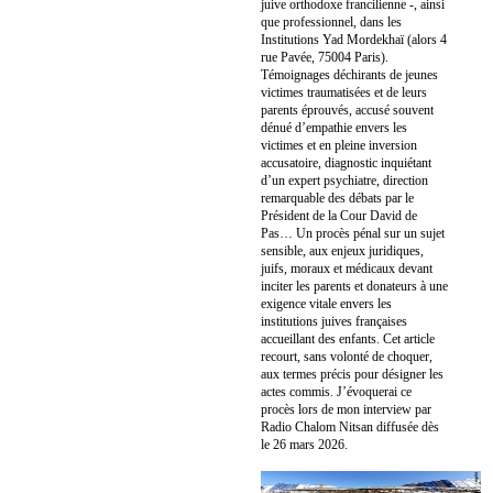
juive orthodoxe francilienne -, ainsi
que professionnel, dans les
Institutions Yad Mordekhaï (alors 4
rue Pavée, 75004 Paris).
Témoignages déchirants de jeunes
victimes traumatisées et de leurs
parents éprouvés, accusé souvent
dénué d’empathie envers les
victimes et en pleine inversion
accusatoire, diagnostic inquiétant
d’un expert psychiatre, direction
remarquable des débats par le
Président de la Cour David de
Pas… Un procès pénal sur un sujet
sensible, aux enjeux juridiques,
juifs, moraux et médicaux devant
inciter les parents et donateurs à une
exigence vitale envers les
institutions juives françaises
accueillant des enfants. Cet article
recourt, sans volonté de choquer,
aux termes précis pour désigner les
actes commis. J’évoquerai ce
procès lors de mon interview par
Radio Chalom Nitsan diffusée dès
le 26 mars 2026.