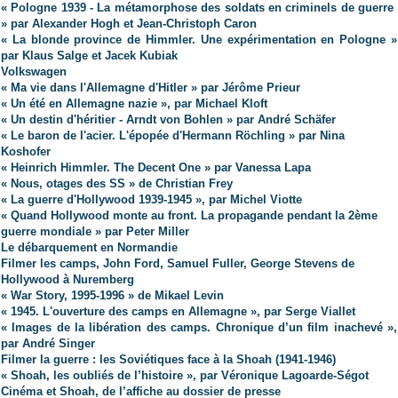
« Pologne 1939 - La métamorphose des soldats en criminels de guerre
» par Alexander Hogh et Jean-Christoph Caron
« La blonde province de Himmler. Une expérimentation en Pologne »
par Klaus Salge et Jacek Kubiak
Volkswagen
« Ma vie dans l'Allemagne d'Hitler » par Jérôme Prieur
« Un été en Allemagne nazie », par Michael Kloft
« Un destin d'héritier - Arndt von Bohlen » par André Schäfer
« Le baron de l'acier. L'épopée d'Hermann Röchling » par Nina
Koshofer
« Heinrich Himmler. The Decent One » par Vanessa Lapa
« Nous, otages des SS » de Christian Frey
« La guerre d'Hollywood 1939-1945 », par Michel Viotte
« Quand Hollywood monte au front. La propagande pendant la 2ème
guerre mondiale » par Peter Miller
Le débarquement en Normandie
Filmer les camps, John Ford, Samuel Fuller, George Stevens de
Hollywood à Nuremberg
« War Story, 1995-1996 » de Mikael Levin
« 1945. L'ouverture des camps en Allemagne », par Serge Viallet
« Images de la libération des camps. Chronique d’un film inachevé »,
par André Singer
Filmer la guerre : les Soviétiques face à la Shoah (1941-1946)
« Shoah, les oubliés de l’histoire », par Véronique Lagoarde-Ségot
Cinéma et Shoah, de l’affiche au dossier de presse