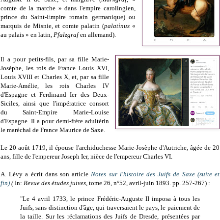
comte de la marche » dans l'empire carolingien,
prince du Saint-Empire romain germanique) ou
marquis de Misnie, et comte palatin (
palatinus
«
au palais » en latin,
Pfalzgraf
en allemand).
Il a pour petits-fils, par sa fille Marie-
Josèphe, les rois de France Louis XVI,
Louis XVIII et Charles X, et, par sa fille
Marie-Amélie, les rois Charles IV
d'Espagne et Ferdinand Ier des Deux-
Siciles, ainsi que l'impératrice consort
du Saint-Empire Marie-Louise
d'Espagne. Il a pour demi-frère adultérin
le maréchal de France Maurice de Saxe.
Le 20 août 1719, il épouse l'archiduchesse Marie-Josèphe d'Autriche, âgée de 20
ans, fille de l'empereur Joseph Ier, nièce de l'empereur Charles VI.
A. Lévy a écrit dans son article
Notes sur l'histoire des Juifs de Saxe (suite et
fin)
(
In:
Revue des études juives
, tome 26, n°52, avril-juin 1893. pp. 257-267) :
"Le 4 avril 1733, le prince Frédéric-Auguste II imposa à tous les
Juifs, sans distinction d'âge, qui traversaient le pays, le paiement de
la taille. Sur les réclamations des Juifs de Dresde, présentées par