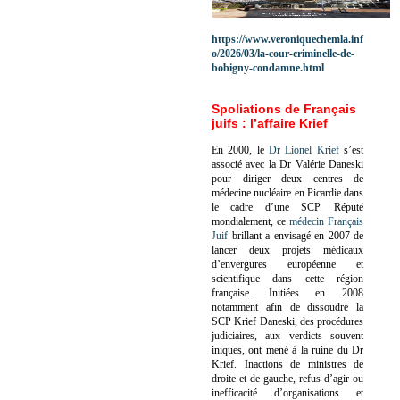
https://www.veroniquechemla.inf
o/2026/03/la-cour-criminelle-de-
bobigny-condamne.html
Spoliations de Français
juifs : l’affaire Krief
En 2000, le
Dr Lionel Krief
s’est
associé avec la Dr Valérie Daneski
pour diriger deux centres de
médecine nucléaire en Picardie dans
le cadre d’une SCP.
Réputé
mondialement, ce
médecin Français
Juif
brillant a envisagé en 2007 de
lancer deux projets médicaux
d’envergures européenne et
scientifique dans cette région
française.
Initiées en 2008
notamment afin de dissoudre la
SCP Krief Daneski, des procédures
judiciaires, aux verdicts souvent
iniques, ont mené à la ruine du Dr
Krief.
Inactions de ministres de
droite et de gauche, refus d’agir ou
inefficacité d’organisations et