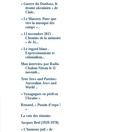
« Guerre du Donbass, le
drame ukrainien » de
Clair...
« Le Maestro. Pour que
vive la musique des
camps »...
« 13 novembre 2015 -
Chemins de la mémoire
» de Jo...
« Le regard blanc -
Expressionnisme et
colonialism...
Mon interview par Radio
Chalom Nitsan le 11
novemb...
True Jews and Patriots:
Australian Jews and
World ...
« Synagogues en péril en
Ukraine »
Renaud, « Putain d’expo !
»
La voix des témoins
Jacques Brel (1929-1978)
« L’humour juif » de