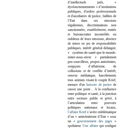
d’intellectuels juifs, «
dysfonctionnements » d’institutions
publiques, d'ordres professionnels
et d'auxiliaires de justice, faillites de
l’Etat dans ses missions
régaliennes, discriminations non
sanctionnées,
establishment
, entités
et bureaucraties incontrôlés ou
oublieux de leurs missions, absence
de mises en jeu de responsabilités
publiques, intérêt général dédaigné,
« système-de-santé-que-le-monde-
entier-nous-envie » partialement
peu sourcilleux, propos antisémites,
soupçons d’affairisme, de
collusions et de conflits d’intérêt,
omerta
médiatique, harcèlements
tous azimuts visant le couple Krief,
menace d'un
huissier de justice
de
casser une porte…
A la confluence
entre politique et santé, à la jonction
entre secteurs public et privé, à
l’articulation entre pouvoirs
politiques nationaux et locaux,
l’affaire Krief
s’avère emblématique
d’un « antisémitisme d’Etat » sous
un «
gouvernement des juges
»
spoliateur.
Une affaire
qui souligne