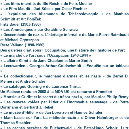
« Les films interdits du IIIe Reich » de Felix Moeller
« Le Film Maudit - Jud Süss » par Oskar Roehler
« L'expulsion des Allemands de Tchécoslovaquie » de Matthias
Schmidt et Vit Poláček
Fritz Bauer (1903-1968)
« Les Amnésiques » par Géraldine Schwarz
« Descendants de nazis. L’héritage infernal » de Marie-Pierre Raimbault
et Michael Grynszpan
Rose Valland (1898-1980)
Des galeries d’art sous l’Occupation, une histoire de l’histoire de l’art
« Le marché de l’art sous l’Occupation 1940-1944 »
« L’affaire Klimt » de Jane Chablani et Martin Smith
« Leeuwarden - Georges-Arthur Goldschmidt – Enquête sur un tableau
»
« Le collectionneur, le marchand d’armes et les nazis » de Bernd D.
Meiners et André Schäfer
« Le catalogue Goering » de Laurence Thiriat
Un Matisse rendu en 2008 à la MDA UK est retourné à Francfort
« Monsieur Gurlitt et le secret du trésor nazi », par Maurice Philip Remy
« Les œuvres volées par Hitler ou l'incroyable sauvetage » de Petra
Dorrmann et Gerhard J. Rekel
« Le musée d’Hitler » de Jan Lorenzen et Hannes Schuler
« Main basse sur l’art. La méthode nazie » d’Oliver Halmburger et de
Thomas Staehler
« Les caches secrètes de Buchenwald » de Peter-Hugo Scholz, Lutz