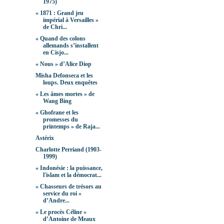
1975)
« 1871 : Grand jeu
impérial à Versailles »
de Chri...
« Quand des colons
allemands s’installent
en Cisjo...
« Nous » d’Alice Diop
Misha Defonseca et les
loups. Deux enquêtes
« Les âmes mortes » de
Wang Bing
« Ghofrane et les
promesses du
printemps » de Raja...
Astérix
Charlotte Perriand (1903-
1999)
« Indonésie : la puissance,
l'islam et la démocrat...
« Chasseurs de trésors au
service du roi »
d’Andre...
« Le procès Céline »
d’Antoine de Meaux