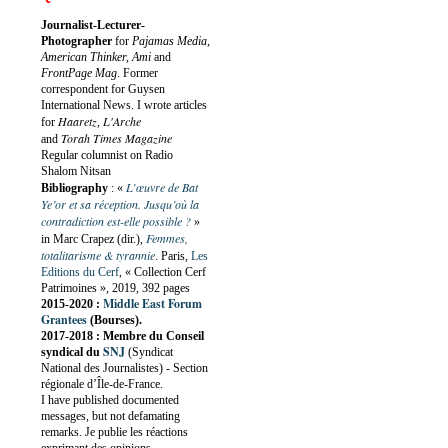
Journalist-Lecturer-
Photographer
for
Pajamas Media,
American Thinker, Ami
and
FrontPage Mag
. Former
correspondent for Guysen
International News. I wrote articles
Haaretz
L'Arche
for
,
Torah Times Magazine
and
Regular columnist on Radio
Shalom Nitsan
L’œuvre de Bat
Bibliography
:
«
Ye’or et sa réception. Jusqu’où la
contradiction est-elle possible ?
»
Femmes,
in Marc Crapez (dir.),
totalitarisme & tyrannie
. Paris,
Les
Editions du Cerf
, « Collection Cerf
Patrimoines », 2019, 392 pages
Middle East Forum
2015-2020 :
Grantees
(Bourses).
2017-2018 : Membre du Conseil
SNJ
syndical du
(Syndicat
National des Journalistes) - Section
régionale d’Île-de-France.
I have published documented
messages, but not defamating
remarks. Je publie les réactions