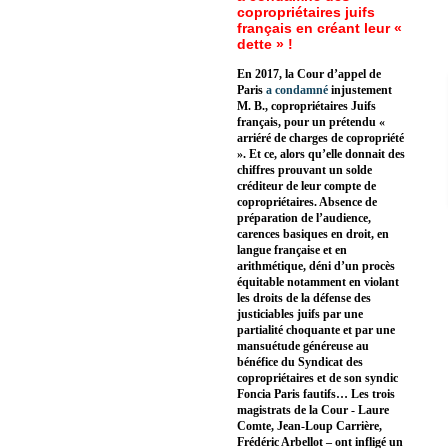
copropriétaires juifs
français en créant leur «
dette » !
En 2017, la Cour d’appel de
Paris
a condamné
injustement
M. B., copropriétaires Juifs
français, pour un prétendu «
arriéré de charges de copropriété
». Et ce, alors qu’elle donnait des
chiffres prouvant un solde
créditeur de leur compte de
copropriétaires. Absence de
préparation de l’audience,
carences basiques en droit, en
langue française et en
arithmétique, déni d’un procès
équitable notamment en violant
les droits de la défense des
justiciables juifs par une
partialité choquante et par une
mansuétude généreuse au
bénéfice du Syndicat des
copropriétaires et de son syndic
Foncia Paris fautifs… Les trois
magistrats de la Cour - Laure
Comte, Jean-Loup Carrière,
Frédéric Arbellot – ont infligé un