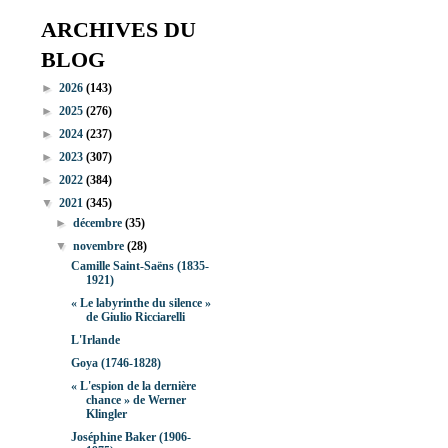
ARCHIVES DU
BLOG
►
2026
(143)
►
2025
(276)
►
2024
(237)
►
2023
(307)
►
2022
(384)
▼
2021
(345)
►
décembre
(35)
▼
novembre
(28)
Camille Saint-Saëns (1835-
1921)
« Le labyrinthe du silence »
de Giulio Ricciarelli
L'Irlande
Goya (1746-1828)
« L'espion de la dernière
chance » de Werner
Klingler
Joséphine Baker (1906-