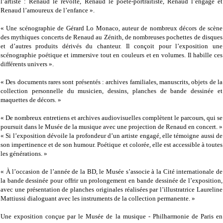
l’artiste : Renaud le révolté, Renaud le poète-portraitiste, Renaud l’engagé et
Renaud l’amoureux de l’enfance ».
« Une scénographie de Gérard Lo Monaco, auteur de nombreux décors de scène
des mythiques concerts de Renaud au Zénith, de nombreuses pochettes de disques
et d’autres produits dérivés du chanteur. Il conçoit pour l’exposition une
scénographie poétique et immersive tout en couleurs et en volumes. Il habille ces
différents univers ».
« Des documents rares sont présentés : archives familiales, manuscrits, objets de la
collection personnelle du musicien, dessins, planches de bande dessinée et
maquettes de décors. »
« De nombreux entretiens et archives audiovisuelles complètent le parcours, qui se
poursuit dans le Musée de la musique avec une projection de Renaud en concert. »
« Si l’exposition dévoile la profondeur d’un artiste engagé, elle témoigne aussi de
son impertinence et de son humour. Poétique et colorée, elle est accessible à toutes
les générations. »
« À l’occasion de l’année de la BD, le Musée s’associe à la Cité internationale de
la bande dessinée pour offrir un prolongement en bande dessinée de l’exposition,
avec une présentation de planches originales réalisées par l’illustratrice Laureline
Mattiussi dialoguant avec les instruments de la collection permanente. »
Une exposition conçue par le Musée de la musique - Philharmonie de Paris en