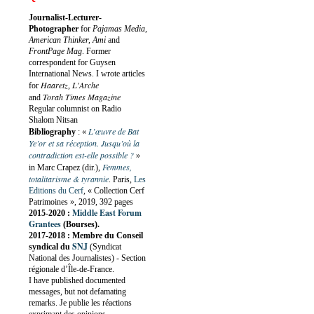
Journalist-Lecturer-
Photographer
for
Pajamas Media,
American Thinker, Ami
and
FrontPage Mag
. Former
correspondent for Guysen
International News. I wrote articles
Haaretz
L'Arche
for
,
Torah Times Magazine
and
Regular columnist on Radio
Shalom Nitsan
L’œuvre de Bat
Bibliography
:
«
Ye’or et sa réception. Jusqu’où la
contradiction est-elle possible ?
»
Femmes,
in Marc Crapez (dir.),
totalitarisme & tyrannie
. Paris,
Les
Editions du Cerf
, « Collection Cerf
Patrimoines », 2019, 392 pages
Middle East Forum
2015-2020 :
Grantees
(Bourses).
2017-2018 : Membre du Conseil
SNJ
syndical du
(Syndicat
National des Journalistes) - Section
régionale d’Île-de-France.
I have published documented
messages, but not defamating
remarks. Je publie les réactions