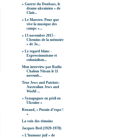
« Guerre du Donbass, le
drame ukrainien » de
Clair...
« Le Maestro. Pour que
vive la musique des
camps »...
« 13 novembre 2015 -
Chemins de la mémoire
» de Jo...
« Le regard blanc -
Expressionnisme et
colonialism...
Mon interview par Radio
Chalom Nitsan le 11
novemb...
True Jews and Patriots:
Australian Jews and
World ...
« Synagogues en péril en
Ukraine »
Renaud, « Putain d’expo !
»
La voix des témoins
Jacques Brel (1929-1978)
« L’humour juif » de