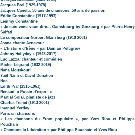
Jacques Brel (1929-1978)
Jacques Canetti. 50 ans de chansons. 50 ans de passion
Eddie Constantine (1917-1993)
Lemmy Constantine
« Je suis venu vous dire… Gainsbourg by Ginzburg » par Pierre-Henry
Salfati
Le compositeur Norbert Glanzberg (1910-2001)
Joana chante Aznavour
« L’histoire d’Irène » par Damian Pettigrew
Johnny Hallyday » (1943-2017)
Luc Lazza, chanteur et comédien
Michel Legrand (1932-2019)
Nana Mouskouri
Yaël Naïm et David Donatien
Noa
Edith Piaf (1915-1963)
Renaud, « Putain d’expo ! »
Martial Solal, pianiste de jazz
Charles Trenet (1913-2001)
Imanuel Yerday
Paris en chansons
« Les chansons du Front populaire », par Yves Riou et Philippe
Pouchain
« Chantons la Libération » par Philippe Pouchain et Yves Riou