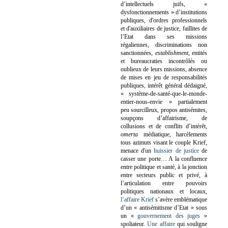
d’intellectuels juifs, «
dysfonctionnements » d’institutions
publiques, d'ordres professionnels
et d'auxiliaires de justice, faillites de
l’Etat dans ses missions
régaliennes, discriminations non
sanctionnées,
establishment
, entités
et bureaucraties incontrôlés ou
oublieux de leurs missions, absence
de mises en jeu de responsabilités
publiques, intérêt général dédaigné,
« système-de-santé-que-le-monde-
entier-nous-envie » partialement
peu sourcilleux, propos antisémites,
soupçons d’affairisme, de
collusions et de conflits d’intérêt,
omerta
médiatique, harcèlements
tous azimuts visant le couple Krief,
menace d'un
huissier de justice
de
casser une porte…
A la confluence
entre politique et santé, à la jonction
entre secteurs public et privé, à
l’articulation entre pouvoirs
politiques nationaux et locaux,
l’affaire Krief
s’avère emblématique
d’un « antisémitisme d’Etat » sous
un «
gouvernement des juges
»
spoliateur.
Une affaire
qui souligne