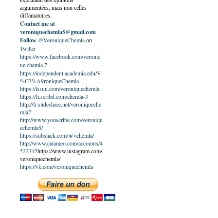
exprimant des opinions
argumentées, mais non celles
diffamatoires.
Contact me at
veroniquechemla5@gmail.com
@VeroniqueChemla
Follow
on
Twitter
https://www.facebook.com/veroniq
ue.chemla.7
https://independent.academia.edu/V
%C3%A9roniqueChemla
https://issuu.com/veroniquechemla
https://fr.scribd.com/chemla-3
http://fr.slideshare.net/veroniqueche
mla7
http://www.youscribe.com/veroniqu
echemla5/
https://substack.com/@vchemla/
http://www.calameo.com/accounts/4
522342
https://www.instagram.com/
veroniquechemla/
https://vk.com/veroniquechemla