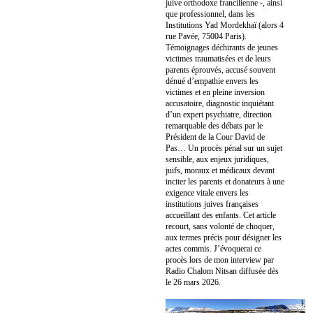
juive orthodoxe francilienne -, ainsi
que professionnel, dans les
Institutions Yad Mordekhaï (alors 4
rue Pavée, 75004 Paris).
Témoignages déchirants de jeunes
victimes traumatisées et de leurs
parents éprouvés, accusé souvent
dénué d’empathie envers les
victimes et en pleine inversion
accusatoire, diagnostic inquiétant
d’un expert psychiatre, direction
remarquable des débats par le
Président de la Cour David de
Pas… Un procès pénal sur un sujet
sensible, aux enjeux juridiques,
juifs, moraux et médicaux devant
inciter les parents et donateurs à une
exigence vitale envers les
institutions juives françaises
accueillant des enfants. Cet article
recourt, sans volonté de choquer,
aux termes précis pour désigner les
actes commis. J’évoquerai ce
procès lors de mon interview par
Radio Chalom Nitsan diffusée dès
le 26 mars 2026.