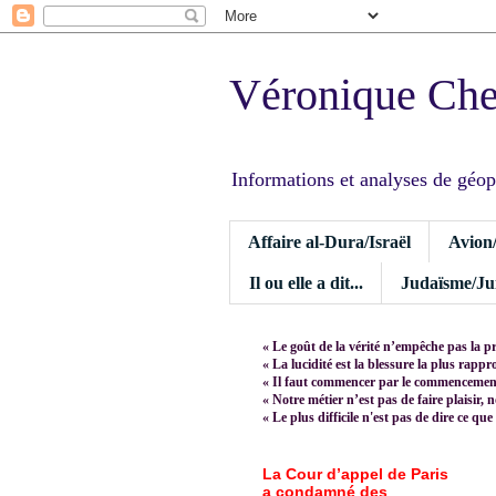
Véronique Ch
Informations et analyses de géopoli
Affaire al-Dura/Israël
Avion
Il ou elle a dit...
Judaïsme/Jui
« Le goût de la vérité n’empêche pas la p
« La lucidité est la blessure la plus rapp
« Il faut commencer par le commencement,
« Notre métier n’est pas de faire plaisir, 
« Le plus difficile n'est pas de dire ce que
La Cour d’appel de Paris
a condamné des