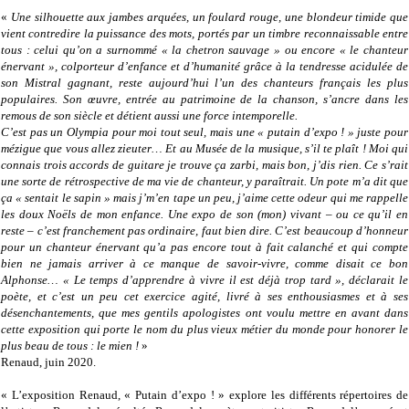
«
Une silhouette aux jambes arquées, un foulard rouge, une blondeur timide que
vient contredire la puissance des mots, portés par un timbre reconnaissable entre
tous : celui qu’on a surnommé « la chetron sauvage » ou encore « le chanteur
énervant », colporteur d’enfance et d’humanité grâce à la tendresse acidulée de
son Mistral gagnant, reste aujourd’hui l’un des chanteurs français les plus
populaires. Son œuvre, entrée au patrimoine de la chanson, s’ancre dans les
remous de son siècle et détient aussi une force intemporelle.
C’est pas un Olympia pour moi tout seul, mais une « putain d’expo ! » juste pour
mézigue que vous allez zieuter… Et au Musée de la musique, s’il te plaît ! Moi qui
connais trois accords de guitare je trouve ça zarbi, mais bon, j’dis rien. Ce s’rait
une sorte de rétrospective de ma vie de chanteur, y paraîtrait. Un pote m’a dit que
ça « sentait le sapin » mais j’m’en tape un peu, j’aime cette odeur qui me rappelle
les doux Noëls de mon enfance. Une expo de son (mon) vivant – ou ce qu’il en
reste – c’est franchement pas ordinaire, faut bien dire. C’est beaucoup d’honneur
pour un chanteur énervant qu’a pas encore tout à fait calanché et qui compte
bien ne jamais arriver à ce manque de savoir-vivre, comme disait ce bon
Alphonse… « Le temps d’apprendre à vivre il est déjà trop tard », déclarait le
poète, et c’est un peu cet exercice agité, livré à ses enthousiasmes et à ses
désenchantements, que mes gentils apologistes ont voulu mettre en avant dans
cette exposition qui porte le nom du plus vieux métier du monde pour honorer le
plus beau de tous : le mien !
»
Renaud, juin 2020.
« L’exposition Renaud, « Putain d’expo ! » explore les différents répertoires de