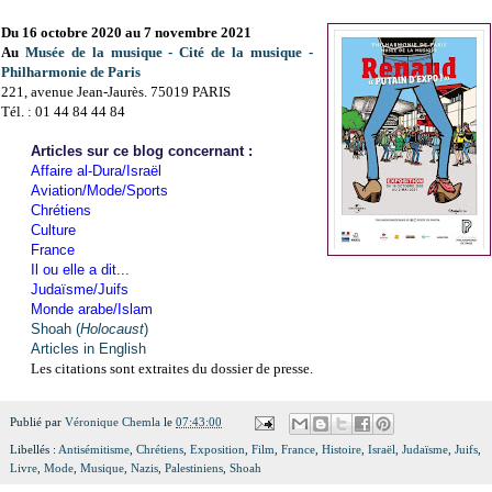
Du 16 octobre 2020 au 7 novembre 2021
Au
Musée de la musique - Cité de la musique -
Philharmonie de Paris
221, avenue Jean-Jaurès. 75019 PARIS
Tél. : 01 44 84 44 84
Articles sur ce blog concernant :
Affaire al-Dura/Israël
Aviation/Mode/Sports
Chrétiens
Culture
France
Il ou elle a dit...
Judaïsme/Juifs
Monde arabe/Islam
Shoah (
Holocaust
)
Articles in English
Les citations sont extraites du dossier de presse.
Publié par
Véronique Chemla
le
07:43:00
Libellés :
Antisémitisme
,
Chrétiens
,
Exposition
,
Film
,
France
,
Histoire
,
Israël
,
Judaïsme
,
Juifs
,
Livre
,
Mode
,
Musique
,
Nazis
,
Palestiniens
,
Shoah