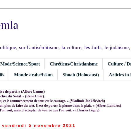
emla
tique, sur l'antisémitisme, la culture, les Juifs, le judaïsme, I
/Mode/Science/Sport
Chrétiens/Christianisme
Culture / D
fs
Monde arabe/Islam
Shoah (Holocaust)
Articles in
rise de parti. » (Albert Camus)
rochée du Soleil. » (René Char).
 et le commencement de tout est le courage. » (Vladimir Jankélévitch)
non plus de faire du tort. Il est de porter la plume dans la plaie. » (Albert Londres)
 l'on voit, mais d'accepter de voir ce que l'on voit. » (Charles Péguy)
vendredi 5 novembre 2021