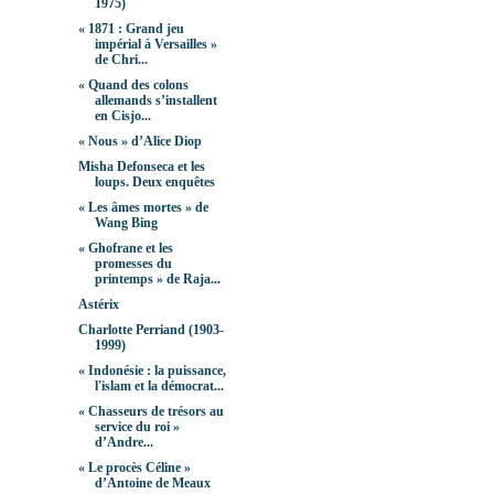
1975)
« 1871 : Grand jeu
impérial à Versailles »
de Chri...
« Quand des colons
allemands s’installent
en Cisjo...
« Nous » d’Alice Diop
Misha Defonseca et les
loups. Deux enquêtes
« Les âmes mortes » de
Wang Bing
« Ghofrane et les
promesses du
printemps » de Raja...
Astérix
Charlotte Perriand (1903-
1999)
« Indonésie : la puissance,
l'islam et la démocrat...
« Chasseurs de trésors au
service du roi »
d’Andre...
« Le procès Céline »
d’Antoine de Meaux