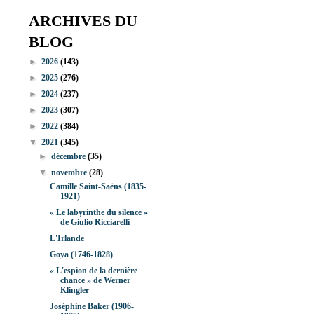
ARCHIVES DU
BLOG
►
2026
(143)
►
2025
(276)
►
2024
(237)
►
2023
(307)
►
2022
(384)
▼
2021
(345)
►
décembre
(35)
▼
novembre
(28)
Camille Saint-Saëns (1835-
1921)
« Le labyrinthe du silence »
de Giulio Ricciarelli
L'Irlande
Goya (1746-1828)
« L'espion de la dernière
chance » de Werner
Klingler
Joséphine Baker (1906-