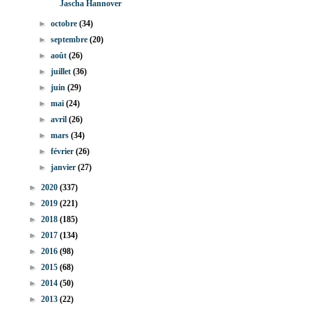
Jascha Hannover
►
octobre
(34)
►
septembre
(20)
►
août
(26)
►
juillet
(36)
►
juin
(29)
►
mai
(24)
►
avril
(26)
►
mars
(34)
►
février
(26)
►
janvier
(27)
►
2020
(337)
►
2019
(221)
►
2018
(185)
►
2017
(134)
►
2016
(98)
►
2015
(68)
►
2014
(50)
►
2013
(22)