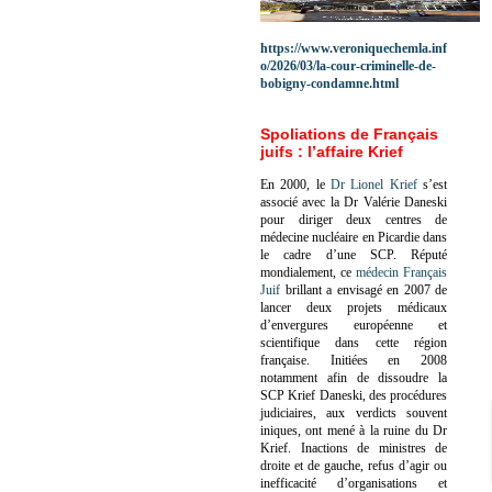
https://www.veroniquechemla.inf
o/2026/03/la-cour-criminelle-de-
bobigny-condamne.html
Spoliations de Français
juifs : l’affaire Krief
En 2000, le
Dr Lionel Krief
s’est
associé avec la Dr Valérie Daneski
pour diriger deux centres de
médecine nucléaire en Picardie dans
le cadre d’une SCP.
Réputé
mondialement, ce
médecin Français
Juif
brillant a envisagé en 2007 de
lancer deux projets médicaux
d’envergures européenne et
scientifique dans cette région
française.
Initiées en 2008
notamment afin de dissoudre la
SCP Krief Daneski, des procédures
judiciaires, aux verdicts souvent
iniques, ont mené à la ruine du Dr
Krief.
Inactions de ministres de
droite et de gauche, refus d’agir ou
inefficacité d’organisations et