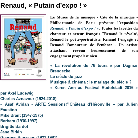
Renaud, « Putain d’expo ! »
Le
Musée de la musique - Cité de la musique -
Philharmonie de Paris présente l’exposition
Renaud, « Putain d’expo ! »
. Toutes les facettes du
chanteur et acteur français "
Renaud le révolté,
Renaud le poète-portraitiste, Renaud l’engagé et
Renaud l’amoureux de l’enfance". Un artiste
attachant revenu heureusement de son
engagement propalestinien.
« La révolution du 78 tours » par Dagmar
Brendecke
Le siècle du jazz
Musique & cinéma : le mariage du siècle ?
« Keren Ann au Festival Rudolstadt 2016 »
par Axel Ludewig
Charles Aznavour (1924-2018)
« Asaf Avidan - ARTE Sessions@Château d'Hérouville » par Julien
Faustino
Mike Brant (1947-1975)
Barbara (1930-1997)
Brigitte Bardot
Jane Birkin
Georges Brassens (1921-1981)