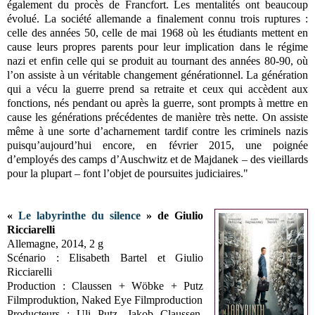
également du procès de Francfort. Les mentalités ont beaucoup
évolué. La société allemande a finalement connu trois ruptures :
celle des années 50, celle de mai 1968 où les étudiants mettent en
cause leurs propres parents pour leur implication dans le régime
nazi et enfin celle qui se produit au tournant des années 80-90, où
l’on assiste à un véritable changement générationnel. La génération
qui a vécu la guerre prend sa retraite et ceux qui accèdent aux
fonctions, nés pendant ou après la guerre, sont prompts à mettre en
cause les générations précédentes de manière très nette. On assiste
même à une sorte d’acharnement tardif contre les criminels nazis
puisqu’aujourd’hui encore, en février 2015, une poignée
d’employés des camps d’Auschwitz et de Majdanek – des vieillards
pour la plupart – font l’objet de poursuites judiciaires."
«
Le labyrinthe du silence
» de Giulio
Ricciarelli
Allemagne, 2014, 2 g
Scénario : Elisabeth Bartel et Giulio
Ricciarelli
Production : Claussen + Wöbke + Putz
Filmproduktion, Naked Eye Filmproduction
Producteurs : Uli Putz, Jakob Claussen,