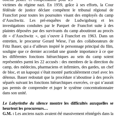
victimes du régime nazi. En 1959, grâce à ses efforts, la Cour
fédérale de justice déclare compétent le tribunal régional de
Francfort pour toutes les poursuites visant des employés du camp
d’Auschwitz. Les pré-enquêtes de Ludwigsburg et les
investigations conduites par le Parquet de Francfort suite à des
plaintes déposées par des survivants du camp aboutiront au procès
dit « d’Auschwitz », qui s’ouvre à Francfort en 1963. Dans un
entretien, le procureur Gerard Wiese, l’un des collaborateurs de
Fritz Bauer, qui a d’ailleurs inspiré le personnage principal du film,
souligne que ce dernier accordait une grande importance à ce que
les différentes fonctions hiérarchiques au sein du camp soient
représentées parmi les 22 accusés : des membres de la direction du
camp, des médecins, pharmaciens et infirmiers, des gardes, un chef
de bloc, et un kapoqui s’était montré particulièrement cruel avec les
détenus. Bauer redoutait que la procédure n’aboutisse à des procès
séparés suivant les fonctions hiérarchiques exercées, ce qui n’aurait
pas permis de comprendre et juger le système concentrationnaire
dans son unité.
Le Labyrinthe du silence
montre les difficultés auxquelles se
heurtent les procureurs…
G.M. :
Les anciens nazis avaient été massivement réintégrés dans la