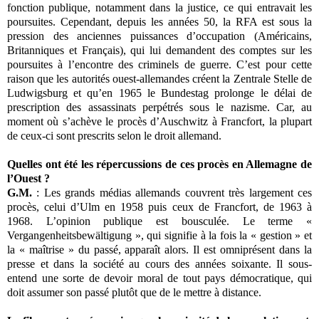
fonction publique, notamment dans la justice, ce qui entravait les
poursuites. Cependant, depuis les années 50, la RFA est sous la
pression des anciennes puissances d’occupation (Américains,
Britanniques et Français), qui lui demandent des comptes sur les
poursuites à l’encontre des criminels de guerre. C’est pour cette
raison que les autorités ouest-allemandes créent la Zentrale Stelle de
Ludwigsburg et qu’en 1965 le Bundestag prolonge le délai de
prescription des assassinats perpétrés sous le nazisme. Car, au
moment où s’achève le procès d’Auschwitz à Francfort, la plupart
de ceux-ci sont prescrits selon le droit allemand.
Quelles ont été les répercussions de ces procès en Allemagne de
l’Ouest ?
G.M.
: Les grands médias allemands couvrent très largement ces
procès, celui d’Ulm en 1958 puis ceux de Francfort, de 1963 à
1968. L’opinion publique est bousculée. Le terme «
Vergangenheitsbewältigung », qui signifie à la fois la « gestion » et
la « maîtrise » du passé, apparaît alors. Il est omniprésent dans la
presse et dans la société au cours des années soixante. Il sous-
entend une sorte de devoir moral de tout pays démocratique, qui
doit assumer son passé plutôt que de le mettre à distance.