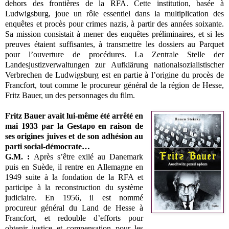
dehors des frontières de la RFA. Cette institution, basée à
Ludwigsburg, joue un rôle essentiel dans la multiplication des
enquêtes et procès pour crimes nazis, à partir des années soixante.
Sa mission consistait à mener des enquêtes préliminaires, et si les
preuves étaient suffisantes, à transmettre les dossiers au Parquet
pour l’ouverture de procédures. La Zentrale Stelle der
Landesjustizverwaltungen zur Aufklärung nationalsozialistischer
Verbrechen de Ludwigsburg est en partie à l’origine du procès de
Francfort, tout comme le procureur général de la région de Hesse,
Fritz Bauer, un des personnages du film.
Fritz Bauer avait lui-même été arrêté en
mai 1933 par la Gestapo en raison de
ses origines juives et de son adhésion au
parti social-démocrate…
G.M. :
Après s’être exilé au Danemark
puis en Suède, il rentre en Allemagne en
1949 suite à la fondation de la RFA et
participe à la reconstruction du système
judiciaire. En 1956, il est nommé
procureur général du Land de Hesse à
Francfort, et redouble d’efforts pour
obtenir justice et compensation pour les