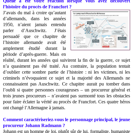
Quelle a été votre réaction lorsque vous avez découvert
l’histoire du procès de Francfort ?
J’avais du mal à croire qu’autant
d’allemands, dans les années
1950, n’aient jamais entendu
parler d’Auschwitz. J’étais
persuadé que ce chapitre de
l’histoire allemande avait été
amplement étudié durant la
période d’après-guerre. Mais en
réalité, durant les années qui suivirent la fin de la guerre, ce sujet
n’a quasiment pas été traité. Au contraire, la population tentait
d’oublier cette sombre partie de l’histoire : ni les victimes, ni les
criminels n’évoquaient ce sujet et la majorité des Allemands ne
connaissaient pas Auschwitz. Ce chapitre aurait pu tomber dans
l’oubli si quatre personnes courageuses – un procureur général et
trois jeunes procureurs – n’avaient pas surmonté tous les obstacles
pour faire éclater la vérité au procès de Francfort. Ces quatre héros
ont changé l’Allemagne à jamais.
Comment caractériseriez-vous le personnage principal, le jeune
procureur Johann Radmann ?
Johann est un homme de loi, plutôt sûr de lui, formaliste, humaniste