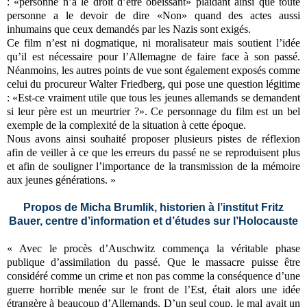
: «personne n’a le droit d’être obéissant» plaidant ainsi que toute
personne a le devoir de dire «Non» quand des actes aussi
inhumains que ceux demandés par les Nazis sont exigés.
Ce film n’est ni dogmatique, ni moralisateur mais soutient l’idée
qu’il est nécessaire pour l’Allemagne de faire face à son passé.
Néanmoins, les autres points de vue sont également exposés comme
celui du procureur Walter Friedberg, qui pose une question légitime
: «Est-ce vraiment utile que tous les jeunes allemands se demandent
si leur père est un meurtrier ?». Ce personnage du film est un bel
exemple de la complexité de la situation à cette époque.
Nous avons ainsi souhaité proposer plusieurs pistes de réflexion
afin de veiller à ce que les erreurs du passé ne se reproduisent plus
et afin de souligner l’importance de la transmission de la mémoire
aux jeunes générations. »
Propos de Micha Brumlik, historien à l’institut Fritz
Bauer, centre d’information et d’études sur l’Holocauste
« Avec le procès d’Auschwitz commença la véritable phase
publique d’assimilation du passé. Que le massacre puisse être
considéré comme un crime et non pas comme la conséquence d’une
guerre horrible menée sur le front de l’Est, était alors une idée
étrangère à beaucoup d’Allemands. D’un seul coup, le mal avait un