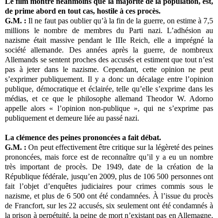
Le film montre néanmoins que la majorité de la population, est,
de prime abord en tout cas, hostile à ces procès.
G.M. :
Il ne faut pas oublier qu’à la fin de la guerre, on estime à 7,5
millions le nombre de membres du Parti nazi. L’adhésion au
nazisme était massive pendant le IIIe Reich, elle a imprégné la
société allemande. Des années après la guerre, de nombreux
Allemands se sentent proches des accusés et estiment que tout n’est
pas à jeter dans le nazisme. Cependant, cette opinion ne peut
s’exprimer publiquement. Il y a donc un décalage entre l’opinion
publique, démocratique et éclairée, telle qu’elle s’exprime dans les
médias, et ce que le philosophe allemand Theodor W. Adorno
appelle alors « l’opinion non-publique », qui ne s’exprime pas
publiquement et demeure liée au passé nazi.
La clémence des peines prononcées a fait débat.
G.M. :
On peut effectivement être critique sur la légèreté des peines
prononcées, mais force est de reconnaître qu’il y a eu un nombre
très important de procès. De 1949, date de la création de la
République fédérale, jusqu’en 2009, plus de 106 500 personnes ont
fait l’objet d’enquêtes judiciaires pour crimes commis sous le
nazisme, et plus de 6 500 ont été condamnées. À l’issue du procès
de Francfort, sur les 22 accusés, six seulement ont été condamnés à
la prison à perpétuité, la peine de mort n’existant pas en Allemagne.