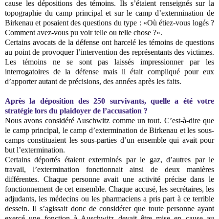
cause les dépositions des témoins. Ils s’étaient renseignés sur la
topographie du camp principal et sur le camp d’extermination de
Birkenau et posaient des questions du type : «Où étiez-vous logés ?
Comment avez-vous pu voir telle ou telle chose ?».
Certains avocats de la défense ont harcelé les témoins de questions
au point de provoquer l’intervention des représentants des victimes.
Les témoins ne se sont pas laissés impressionner par les
interrogatoires de la défense mais il était compliqué pour eux
d’apporter autant de précisions, des années après les faits.
Après la déposition des 250 survivants, quelle a été votre
stratégie lors du plaidoyer de l’accusation ?
Nous avons considéré Auschwitz comme un tout. C’est-à-dire que
le camp principal, le camp d’extermination de Birkenau et les sous-
camps constituaient les sous-parties d’un ensemble qui avait pour
but l’extermination.
Certains déportés étaient exterminés par le gaz, d’autres par le
travail, l’extermination fonctionnait ainsi de deux manières
différentes. Chaque personne avait une activité précise dans le
fonctionnement de cet ensemble. Chaque accusé, les secrétaires, les
adjudants, les médecins ou les pharmaciens a pris part à ce terrible
dessein. Il s’agissait donc de considérer que toute personne ayant
exercé une fonction à Auschwitz devait être mise en cause au