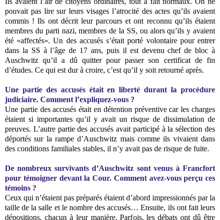
Ils avaient l’air de citoyens ordinaires, tout à fait normaux. On ne
pouvait pas lire sur leurs visages l’atrocité des actes qu’ils avaient
commis ! Ils ont décrit leur parcours et ont reconnu qu’ils étaient
membres du parti nazi, membres de la SS, ou alors qu’ils y avaient
été «affectés». Un des accusés s’était porté volontaire pour entrer
dans la SS à l’âge de 17 ans, puis il est devenu chef de bloc à
Auschwitz qu’il a dû quitter pour passer son certificat de fin
d’études. Ce qui est dur à croire, c’est qu’il y soit retourné après.
Une partie des accusés était en liberté durant la procédure
judiciaire. Comment l’expliquez-vous ?
Une partie des accusés était en détention préventive car les charges
étaient si importantes qu’il y avait un risque de dissimulation de
preuves. L’autre partie des accusés avait participé à la sélection des
déportés sur la rampe d’Auschwitz mais comme ils vivaient dans
des conditions familiales stables, il n’y avait pas de risque de fuite.
De nombreux survivants d’Auschwitz sont venus à Francfort
pour témoigner devant la Cour. Comment avez-vous perçu ces
témoins ?
Ceux qui n’étaient pas préparés étaient d’abord impressionnés par la
taille de la salle et le nombre des accusés… Ensuite, ils ont fait leurs
dépositions, chacun à leur manière. Parfois, les débats ont dû être