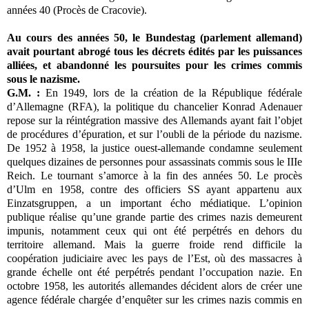
années 40 (Procès de Cracovie).
Au cours des années 50, le Bundestag (parlement allemand)
avait pourtant abrogé tous les décrets édités par les puissances
alliées, et abandonné les poursuites pour les crimes commis
sous le nazisme.
G.M. :
En 1949, lors de la création de la République fédérale
d’Allemagne (RFA), la politique du chancelier Konrad Adenauer
repose sur la réintégration massive des Allemands ayant fait l’objet
de procédures d’épuration, et sur l’oubli de la période du nazisme.
De 1952 à 1958, la justice ouest-allemande condamne seulement
quelques dizaines de personnes pour assassinats commis sous le IIIe
Reich. Le tournant s’amorce à la fin des années 50. Le procès
d’Ulm en 1958, contre des officiers SS ayant appartenu aux
Einzatsgruppen, a un important écho médiatique. L’opinion
publique réalise qu’une grande partie des crimes nazis demeurent
impunis, notamment ceux qui ont été perpétrés en dehors du
territoire allemand. Mais la guerre froide rend difficile la
coopération judiciaire avec les pays de l’Est, où des massacres à
grande échelle ont été perpétrés pendant l’occupation nazie. En
octobre 1958, les autorités allemandes décident alors de créer une
agence fédérale chargée d’enquêter sur les crimes nazis commis en