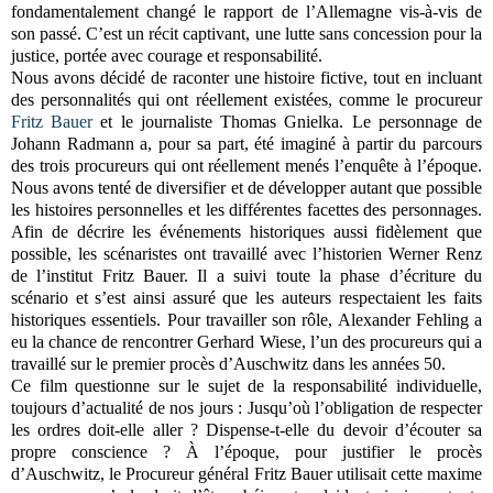
fondamentalement changé le rapport de l’Allemagne vis-à-vis de
son passé. C’est un récit captivant, une lutte sans concession pour la
justice, portée avec courage et responsabilité.
Nous avons décidé de raconter une histoire fictive, tout en incluant
des personnalités qui ont réellement existées, comme le procureur
Fritz Bauer
et le journaliste Thomas Gnielka. Le personnage de
Johann Radmann a, pour sa part, été imaginé à partir du parcours
des trois procureurs qui ont réellement menés l’enquête à l’époque.
Nous avons tenté de diversifier et de développer autant que possible
les histoires personnelles et les différentes facettes des personnages.
Afin de décrire les événements historiques aussi fidèlement que
possible, les scénaristes ont travaillé avec l’historien Werner Renz
de l’institut Fritz Bauer. Il a suivi toute la phase d’écriture du
scénario et s’est ainsi assuré que les auteurs respectaient les faits
historiques essentiels. Pour travailler son rôle, Alexander Fehling a
eu la chance de rencontrer Gerhard Wiese, l’un des procureurs qui a
travaillé sur le premier procès d’Auschwitz dans les années 50.
Ce film questionne sur le sujet de la responsabilité individuelle,
toujours d’actualité de nos jours : Jusqu’où l’obligation de respecter
les ordres doit-elle aller ? Dispense-t-elle du devoir d’écouter sa
propre conscience ? À l’époque, pour justifier le procès
d’Auschwitz, le Procureur général Fritz Bauer utilisait cette maxime