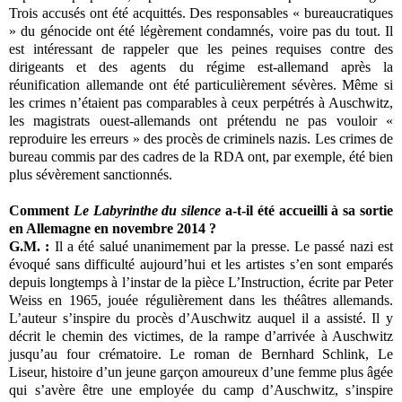
Trois accusés ont été acquittés. Des responsables « bureaucratiques
» du génocide ont été légèrement condamnés, voire pas du tout. Il
est intéressant de rappeler que les peines requises contre des
dirigeants et des agents du régime est-allemand après la
réunification allemande ont été particulièrement sévères. Même si
les crimes n’étaient pas comparables à ceux perpétrés à Auschwitz,
les magistrats ouest-allemands ont prétendu ne pas vouloir «
reproduire les erreurs » des procès de criminels nazis. Les crimes de
bureau commis par des cadres de la RDA ont, par exemple, été bien
plus sévèrement sanctionnés.
Comment
Le Labyrinthe du silence
a-t-il été accueilli à sa sortie
en Allemagne en novembre 2014 ?
G.M. :
Il a été salué unanimement par la presse. Le passé nazi est
évoqué sans difficulté aujourd’hui et les artistes s’en sont emparés
depuis longtemps à l’instar de la pièce L’Instruction, écrite par Peter
Weiss en 1965, jouée régulièrement dans les théâtres allemands.
L’auteur s’inspire du procès d’Auschwitz auquel il a assisté. Il y
décrit le chemin des victimes, de la rampe d’arrivée à Auschwitz
jusqu’au four crématoire. Le roman de Bernhard Schlink, Le
Liseur, histoire d’un jeune garçon amoureux d’une femme plus âgée
qui s’avère être une employée du camp d’Auschwitz, s’inspire