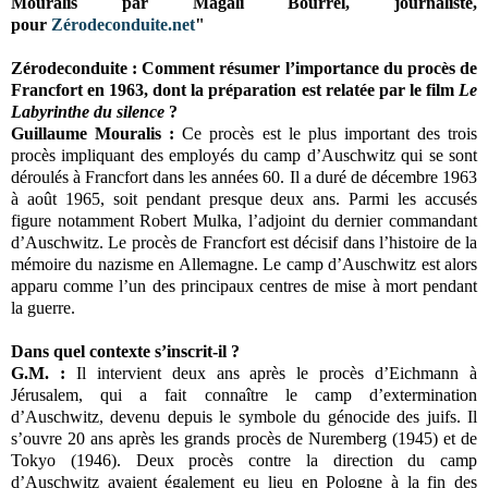
Mouralis par Magali Bourrel, journaliste,
pour
Zérodeconduite.net
"
Zérodeconduite : Comment résumer l’importance du procès de
Francfort en 1963, dont la préparation est relatée par le film
Le
Labyrinthe du silence
?
Guillaume Mouralis :
Ce procès est le plus important des trois
procès impliquant des employés du camp d’Auschwitz qui se sont
déroulés à Francfort dans les années 60. Il a duré de décembre 1963
à août 1965, soit pendant presque deux ans. Parmi les accusés
figure notamment Robert Mulka, l’adjoint du dernier commandant
d’Auschwitz. Le procès de Francfort est décisif dans l’histoire de la
mémoire du nazisme en Allemagne. Le camp d’Auschwitz est alors
apparu comme l’un des principaux centres de mise à mort pendant
la guerre.
Dans quel contexte s’inscrit-il ?
G.M. :
Il intervient deux ans après le procès d’Eichmann à
Jérusalem, qui a fait connaître le camp d’extermination
d’Auschwitz, devenu depuis le symbole du génocide des juifs. Il
s’ouvre 20 ans après les grands procès de Nuremberg (1945) et de
Tokyo (1946). Deux procès contre la direction du camp
d’Auschwitz avaient également eu lieu en Pologne à la fin des