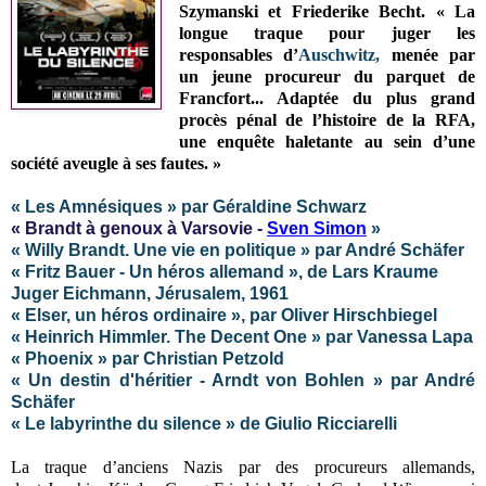
Szymanski et Friederike Becht
. « La
longue traque pour juger les
responsables d’
Auschwitz,
menée par
un jeune procureur du parquet de
Francfort... Adaptée du plus grand
procès pénal de l’histoire de la RFA,
une enquête haletante au sein d’une
société aveugle à ses fautes. »
« Les Amnésiques » par Géraldine Schwarz
« Brandt à genoux à Varsovie -
Sven Simon
»
« Willy Brandt. Une vie en politique » par André Schäfer
« Fritz Bauer - Un héros allemand », de Lars Kraume
Juger Eichmann, Jérusalem, 1961
« Elser, un héros ordinaire », par Oliver Hirschbiegel
« Heinrich Himmler. The Decent One » par Vanessa Lapa
« Phoenix » par Christian Petzold
« Un destin d'héritier - Arndt von Bohlen » par André
Schäfer
« Le labyrinthe du silence » de Giulio Ricciarelli
La traque d’anciens Nazis par des procureurs allemands,