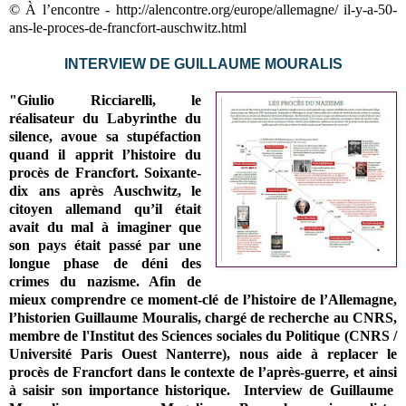
© À l’encontre - http://alencontre.org/europe/allemagne/ il-y-a-50-
ans-le-proces-de-francfort-auschwitz.html
INTERVIEW DE GUILLAUME MOURALIS
"
Giulio Ricciarelli, le
réalisateur du Labyrinthe du
silence, avoue sa stupéfaction
quand il apprit l’histoire du
procès de Francfort. Soixante-
dix ans après Auschwitz, le
citoyen allemand qu’il était
avait du mal à imaginer que
son pays était passé par une
longue phase de déni des
crimes du nazisme. Afin de
mieux comprendre ce moment-clé de l’histoire de l’Allemagne,
l’historien Guillaume Mouralis,
chargé de recherche au CNRS,
membre de l'Institut des Sciences sociales du Politique (CNRS /
Université Paris Ouest Nanterre),
nous aide à replacer le
procès de Francfort dans le contexte de l’après-guerre, et ainsi
à saisir son importance historique.
Interview de Guillaume