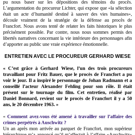
pu nous baser sur les dépositions des témoins du procès.
L’argumentation du procureur Lichter, qui expose que «la sélection
était un acte d’humanité destiné à sauver des vies humaines»,
découle vraiment de la stratégie de la défense au procès de
Francfort. Nous avons tenté de relater les faits historiques le plus
précisément possible. Par contre, nous nous sommes permis des
libertés narratives concernant la vie intérieure des personnages afin
d’apporter au public une vraie expérience émotionnelle.
ENTRETIEN AVEC LE PROCUREUR GERHARD WIESE
« C’est grâce à Gerhard Wiese, l’un des trois procureurs
travaillant pour Fritz Bauer, que le procès de Francfort a pu
voir le jour. Il a inspiré le personnage de Johan Radmann et a
conseillé l’acteur Alexander Fehling pour son rôle. Il était
présent sur le tournage du film. Cet entretien, réalisé par
Daniel Bonnard, revient sur le procès de Francfort il y a 50
ans, le 20 décembre 1963. »
«
Comment avez-vous été amené à travailler sur l’affaire des
crimes perpétrés à Auschwitz ?
Un an après mon arrivée au parquet de Francfort, mon supérieur
hiérarchique m’a annoncé qu’il m’affectait à l’affaire «Auschwitz»