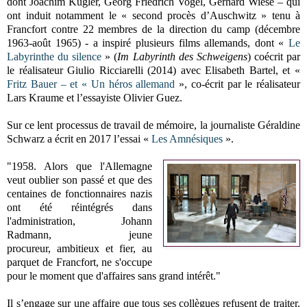
dont
Joachim Kügler, Georg Friedrich Vogel, Gerhard Wiese – qui
ont induit notamment le « second procès d’Auschwitz » tenu à
Francfort contre 22 membres de la direction du camp (décembre
1963-août 1965) - a inspiré plusieurs films allemands, dont «
Le
Labyrinthe du silence
» (
Im Labyrinth des Schweigens
) coécrit par
le réalisateur Giulio Ricciarelli (2014) avec Elisabeth Bartel, et «
Fritz Bauer – et « Un héros allemand
», co-écrit par le réalisateur
Lars Kraume et l’essayiste Olivier Guez.
Sur ce lent processus de travail de mémoire, la journaliste Géraldine
Schwarz a écrit en 2
017 l’essai «
Les Amnésiques
».
"1958. Alors que l'Allemagne
veut oublier son passé et que des
centaines de fonctionnaires nazis
ont été réintégrés dans
l'administration, Johann
Radmann, jeune
procureur,
ambitieux et fier, au
parquet de Francfort, ne s'occupe
pour le moment que d'affaires sans grand intérêt."
Il s’engage sur une affaire que tous ses collègues refusent de traiter.