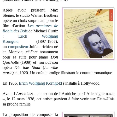
Après avoir pressenti Max
Steiner, le studio Warner Brothers
opère un choix surprenant pour le
film d’action
Les aventures de
Robin des Bois
de Michael Curtiz
:
Erich Wolfgang
Korngold
(1897-1957),
un
compositeur
Juif autrichien né
en Moravie,
célèbre notamment
pour sa suite pour piano
Don
Quichotte
(1909) et surtout son
opéra
Die tote Stadt
(
La ville
morte)
en 1920. Un enfant prodige illustrant le courant romantique.
En 1936,
Erich Wolfgang Korngold
s'installe à Hollywood.
Avant l
’Anschluss
– annexion de l’Autriche par l’Allemagne nazie
–, le 12 mars 1938, cet artiste parvient à faire venir aux Etats-Unis
sa proche famille.
La proposition de composer la