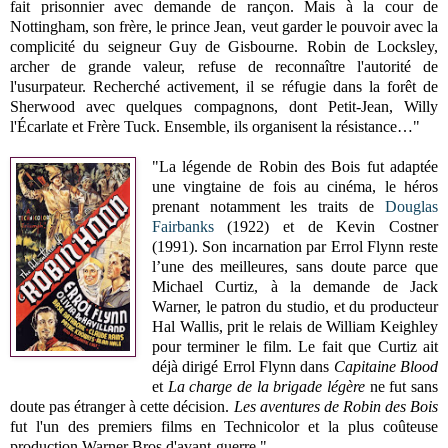
fait prisonnier avec demande de rançon. Mais à la cour de
Nottingham, son frère, le prince Jean, veut garder le pouvoir avec la
complicité du seigneur Guy de Gisbourne. Robin de Locksley,
archer de grande valeur, refuse de reconnaître l'autorité de
l'usurpateur. Recherché activement, il se réfugie dans la forêt de
Sherwood avec quelques compagnons, dont Petit-Jean, Willy
l'Écarlate et Frère Tuck. Ensemble, ils organisent la résistance…"
"La légende de Robin des Bois fut adaptée
une vingtaine de fois au cinéma, le héros
prenant notamment les traits de
Douglas
Fairbanks
(1922) et de Kevin Costner
(1991). Son incarnation par Errol Flynn reste
l’une des meilleures, sans doute parce que
Michael Curtiz, à la demande de Jack
Warner, le patron du studio, et du producteur
Hal Wallis, prit le relais de William Keighley
pour terminer le film. Le fait que Curtiz ait
déjà dirigé Errol Flynn dans
Capitaine Blood
et
La charge de la brigade légère
ne fut sans
doute pas étranger à cette décision.
Les aventures de Robin des Bois
fut l'un des premiers films en Technicolor et la plus coûteuse
production Warner Bros d'avant-guerre."