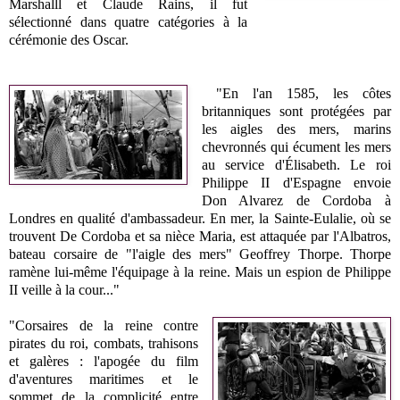
Marshalll et Claude Rains, il fut
sélectionné dans quatre catégories à la
cérémonie des Oscar.
"En l'an 1585, les côtes
britanniques sont protégées par
les aigles des mers, marins
chevronnés qui écument les mers
au service d'Élisabeth. Le roi
Philippe II d'Espagne envoie
Don Alvarez de Cordoba à
Londres en qualité d'ambassadeur. En mer, la Sainte-Eulalie, où se
trouvent De Cordoba et sa nièce Maria, est attaquée par l'Albatros,
bateau corsaire de "l'aigle des mers" Geoffrey Thorpe. Thorpe
ramène lui-même l'équipage à la reine. Mais un espion de Philippe
II veille à la cour..."
"Corsaires de la reine contre
pirates du roi, combats, trahisons
et galères : l'apogée du film
d'aventures maritimes et le
sommet de la complicité entre