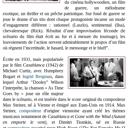
du cinéma hollywoodien, un film
de guerre, un mélodrame
exotique, un thriller et un prêche patriotique. Sur fond de guerre se
joue le drame d’un trio dont chaque protagoniste incarne un mode
d’engagement différent : rationnel (Laszlo), sentimental (Ilsa),
chevaleresque (Rick). Résultat d’une improvisation féconde (le
scénario du film était écrit au fur et à mesure du tournage), les
louvoiements de l’action servent admirablement le propos d’un film
où règnent l’incertitude, le hasard, le mensonge et le bluff".
Écrite en 1931, mais popularisée
par le film
Casablanca
(1942) de
Michael Curtiz, avec Humphrey
Bogart et
Ingrid Bergman
, dans
lequel Arthur "Dooley" Wilson
l’interprète, la chanson « As Time
Goes by » joue un rôle majeur
dans le scénario, et est insérée dans le
score
original du compositeur
Max Steiner, né à Vienne et émigré aux Etats-Unis en 1914. Max
Steiner,
compositeur
d'origine viennoise ayant créé les thèmes
musicaux notamment de
Casablanca
et
Gone with the Wind (Autant
en emporte le vent)
,
et Dimitri Tiomkin, né en Russie
et
compositeur
oscarisé pour
High Noon (“Do Not Forsake Me O