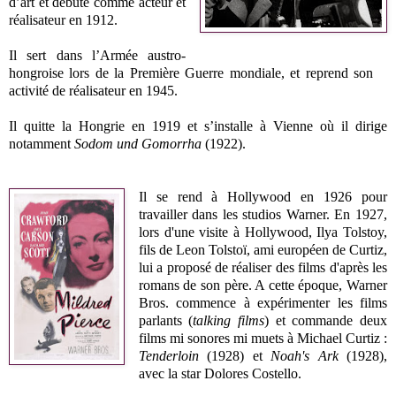
d’art et débute comme acteur et
réalisateur en 1912.
Il sert dans l’Armée austro-
hongroise lors de la Première Guerre mondiale, et reprend son
activité de réalisateur en 1945.
Il quitte la Hongrie en 1919 et s’installe à Vienne où il dirige
notamment
Sodom und Gomorrha
(1922).
Il se rend à Hollywood en 1926 pour
travailler dans les studios Warner. En 1927,
lors d'une visite à Hollywood,
Ilya Tolstoy,
fils de Leon Tolstoï, ami européen de Curtiz,
lui a proposé de réaliser des films d'après les
romans de son père. A cette époque, Warner
Bros. commence à expérimenter les films
parlants (
talking films
) et commande deux
films mi sonores mi muets à Michael Curtiz :
Tenderloin
(1928) et
Noah's Ark
(1928),
avec la star Dolores Costello.