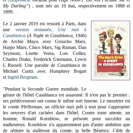
My Darling”
) , sont nés un 10 mai, respectivement en 1888 et
1899.
Le 2 janvier 2019 est ressorti à Paris, dans
une
version restaurée
,
Une nuit à
Casablanca
(
A Night in Casablanca,
1946)
de Archie Mayo, avec Groucho Marx,
Harpo Marx, Chico Marx, Sig Ruman, Dan
Seymour, Lisette Verea, Lois Collier,
Charles Drake, Frederick Giermann, Lewis
L Russell. Une parodie de
Casablanca
de
Michael Curtiz avec Humphrey Bogart
et
Ingrid Bergman
.
"Pendant la Seconde Guerre mondiale. Le
gérant de l'hôtel Casablanca est assassiné. Il n'est pas le premier :
ses prédécesseurs ont connu le même sort funeste. Le meurtrier est
le comte Pfefferman, un officier nazi prêt à tout pour s'approprier
les oeuvres d'art cachées dans l'hôtel. Contre toute attente, un
homme, Ronald Kornblow, se présente pour succéder au
malheureux. Kornblow n'a apparemment pas d'autre ambition que
de séduire la maîtresse du comte, la belle Béatrice. Cible de