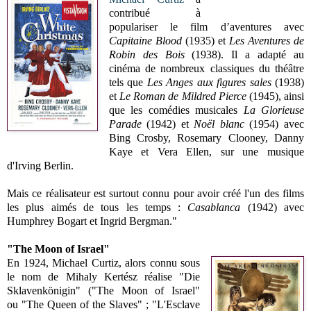
contribué à
populariser le film d’aventures avec
Capitaine Blood
(1935) et
Les Aventures de
Robin des Bois
(1938). Il a adapté au
cinéma de nombreux classiques du théâtre
tels que
Les Anges aux figures sales
(1938)
et
Le Roman de Mildred Pierce
(1945), ainsi
que les comédies musicales
La Glorieuse
Parade
(1942) et
Noël blanc
(1954) avec
Bing Crosby, Rosemary Clooney, Danny
Kaye et Vera Ellen, sur une musique
d'Irving Berlin.
Mais ce réalisateur est surtout connu pour avoir créé l'un des films
les plus aimés de tous les temps :
Casablanca
(1942) avec
Humphrey Bogart et Ingrid Bergman."
"The Moon of Israel"
En 1924, Michael Curtiz, alors connu sous
le nom de Mihaly Kertész réalise "Die
Sklavenkönigin" ("The Moon of Israel"
ou "The Queen of the Slaves" ; "L'Esclave