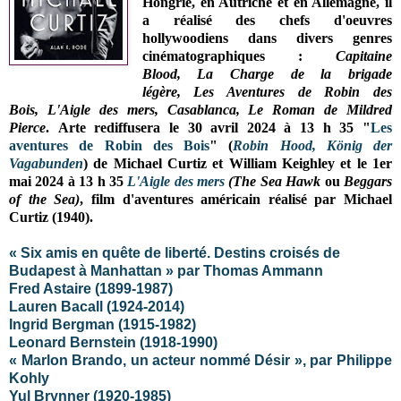
Hongrie, en Autriche et en Allemagne, il
a réalisé des chefs d'oeuvres
hollywoodiens dans divers genres
cinématographiques :
Capitaine
Blood,
La Charge de la brigade
légère,
Les Aventures de Robin des
Bois,
L'Aigle des mers,
Casablanca,
Le Roman de Mildred
Pierce
.
Arte rediffusera le
30 avril 2024 à 13 h 35 "
Les
aventures de Robin des Bois
" (
Robin Hood, König der
Vagabunden
) de Michael Curtiz et William Keighley et
le 1er
mai 2024 à 13 h 35
L'Aigle des mers
(The Sea Hawk
ou
Beggars
of the Sea)
, film d'aventures américain réalisé par Michael
Curtiz (1940).
« Six amis en quête de liberté. Destins croisés de
Budapest à Manhattan » par Thomas Ammann
Fred Astaire
(1899-1987)
Lauren Bacall (1924-2014)
Ingrid Bergman (1915-1982)
Leonard Bernstein (1918-1990)
« Marlon Brando, un acteur nommé Désir », par Philippe
Kohly
Yul Brynner (1920-1985)