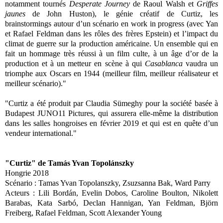
notamment tournés
Desperate Journey
de Raoul Walsh et
Griffes
jaunes
de John Huston), le génie créatif de Curtiz, les
brainstormings autour d’un scénario en work in progress (avec Yan
et Rafael Feldman dans les rôles des frères Epstein) et l’impact du
climat de guerre sur la production américaine. Un ensemble qui en
fait un hommage très réussi à un film culte, à un âge d’or de la
production et à un metteur en scène à qui
Casablanca
vaudra un
triomphe aux Oscars en 1944 (meilleur film, meilleur réalisateur et
meilleur scénario)."
"Curtiz a été produit par Claudia Sümeghy pour la société basée à
Budapest JUNO11 Pictures, qui assurera elle-même la distribution
dans les salles hongroises en février 2019 et qui est en quête d’un
vendeur international."
"
Curtiz" de
Tamás Yvan Topolánszky
Hongrie 2018
Scénario : Tamas Yvan Topolanszky, Zsuzsanna Bak, Ward Parry
Acteurs :
Lili Bordán, Evelin Dobos, Caroline Boulton, Nikolett
Barabas, Kata Sarbó, Declan Hannigan, Yan Feldman, Björn
Freiberg, Rafael Feldman, Scott Alexander Young