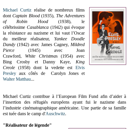
Michael Curtiz
réalise de nombreux films
dont
Captain Blood
(1935),
The Adventures
of Robin Hood
(1938), le
célébrissime
Casablanca
(1942) qui évoque
la résistance au nazisme et lui vaut l’Oscar
du meilleur réalisateur,
Yankee Doodle
Dandy
(1942) avec James Cagney,
Mildred
Pierce
(1945) avec Joan
Crawford,
White
Christma
s (1954) avec
Bing Crosby et Danny Kaye,
King
Creole
(1958) dont la vedette est
Elvis
Presley
aux côtés de Carolyn Jones et
Walter Matthau
...
Michael Curtiz contribue à l’European Film Fund afin d’aider à
l’insertion des réfugiés européens ayant fui le nazisme dans
l’industrie cinématographique américaine.
Une partie de sa famille
est tuée dans le camp d'
Auschwitz
.
"Réalisateur de légende"