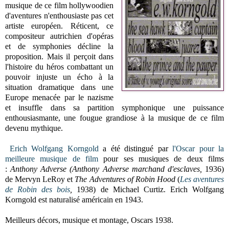
musique de ce film hollywoodien
d'aventures n'enthousiaste pas cet
artiste européen.
Réticent, ce
compositeur autrichien d'opéras
et de symphonies décline la
proposition.
Mais il perçoit dans
l'histoire du héros combattant un
pouvoir injuste un écho à la
situation dramatique dans une
Europe menacée par le nazisme
et insuffle dans sa partition symphonique une puissance
enthousiasmante, une fougue grandiose à
la musique de ce film
devenu mythique.
Erich Wolfgang Korngold
a été distingué par
l'Oscar pour la
meilleure musique de film
pour ses musiques de deux films
:
Anthony Adverse
(Anthony Adverse marchand d'esclaves,
1936)
de Mervyn LeRoy et
The Adventures of Robin Hood
(
Les aventures
de Robin des bois
,
1938) de Michael Curtiz. Erich Wolfgang
Korngold est naturalisé américain en 1943.
Meilleurs décors, musique et montage, Oscars 1938.