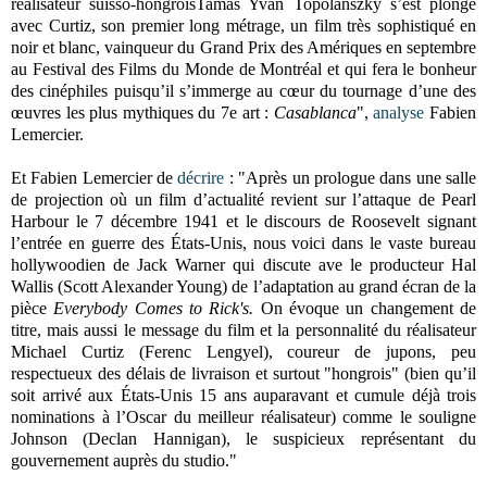
réalisateur suisso-hongroisTamas Yvan Topolánszky s’est plongé
avec Curtiz, son premier long métrage, un film très sophistiqué en
noir et blanc, vainqueur du Grand Prix des Amériques en septembre
au Festival des Films du Monde de Montréal et qui fera le bonheur
des cinéphiles puisqu’il s’immerge au cœur du tournage d’une des
œuvres les plus mythiques du 7e art :
Casablanca
",
analyse
Fabien
Lemercier.
Et Fabien Lemercier
de
décrire
: "Après un prologue dans une salle
de projection où un film d’actualité revient sur l’attaque de Pearl
Harbour le 7 décembre 1941 et le discours de Roosevelt signant
l’entrée en guerre des États-Unis, nous voici dans le vaste bureau
hollywoodien de Jack Warner qui discute ave le producteur Hal
Wallis (Scott Alexander Young) de l’adaptation au grand écran de la
pièce
Everybody Comes to Rick's.
On évoque un changement de
titre, mais aussi le message du film et la personnalité du réalisateur
Michael Curtiz (Ferenc Lengyel), coureur de jupons, peu
respectueux des délais de livraison et surtout "hongrois" (bien qu’il
soit arrivé aux États-Unis 15 ans auparavant et cumule déjà trois
nominations à l’Oscar du meilleur réalisateur) comme le souligne
Johnson (Declan Hannigan), le suspicieux représentant du
gouvernement auprès du studio."