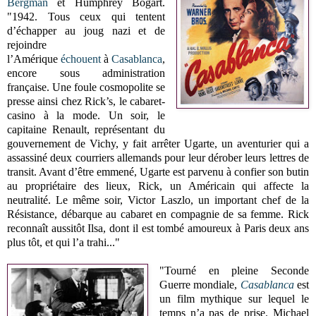
Bergman
et Humphrey Bogart.
"1942. Tous ceux qui tentent
d’échapper au joug nazi et de
rejoindre
l’Amérique
échouent
à
Casablanca
,
encore sous administration
française. Une foule cosmopolite se
presse ainsi chez Rick’s, le cabaret-
casino à la mode. Un soir, le
capitaine Renault, représentant du
gouvernement de Vichy, y fait arrêter Ugarte, un aventurier qui a
assassiné deux courriers allemands pour leur dérober leurs lettres de
transit. Avant d’être emmené, Ugarte est parvenu à confier son butin
au propriétaire des lieux, Rick, un Américain qui affecte la
neutralité. Le même soir, Victor Laszlo, un important chef de la
Résistance, débarque au cabaret en compagnie de sa femme. Rick
reconnaît aussitôt Ilsa, dont il est tombé amoureux à Paris deux ans
plus tôt, et qui l’a trahi..."
"Tourné en pleine Seconde
Guerre mondiale,
Casablanca
est
un film mythique sur lequel le
temps n’a pas de prise. Michael