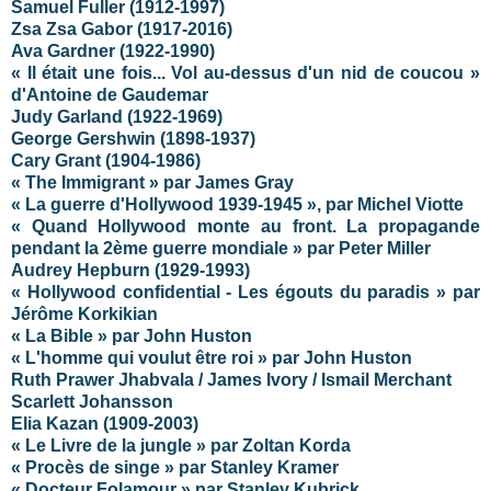
Samuel Fuller (1912-1997)
Zsa Zsa Gabor (1917-2016)
Ava Gardner (1922-1990)
« Il était une fois... Vol au-dessus d'un nid de coucou »
d'Antoine de Gaudemar
Judy Garland (1922-1969)
George Gershwin (1898-1937)
Cary Grant (1904-1986)
« The Immigrant » par James Gray
« La guerre d'Hollywood 1939-1945 », par Michel Viotte
« Quand Hollywood monte au front. La propagande
pendant la 2ème guerre mondiale » par Peter Miller
Audrey Hepburn (1929-1993)
« Hollywood confidential - Les égouts du paradis » par
Jérôme Korkikian
« La Bible » par John Huston
« L'homme qui voulut être roi » par John Huston
Ruth Prawer Jhabvala / James Ivory / Ismail Merchant
Scarlett Johansson
Elia Kazan (1909-2003)
« Le Livre de la jungle » par Zoltan Korda
« Procès de singe » par Stanley Kramer
« Docteur Folamour » par Stanley Kubrick