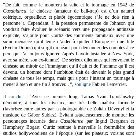
"De fait, comme le montrera la suite et le tournage en 1942 de
Casablanca
, le cinéaste (amateur de ball-trap) est d’un naturel
colérique, orgueilleux et plutôt égocentrique ("Je ne dois rien à
personne"). Cependant, à la pression permanente de Johnson qui
voudrait faire évoluer le scénario vers une propagande antinazie
explicite, s’ajoute pour Curtiz des tourments familiaux avec une
sœur menacée qu’il tente d’aider à quitter l’Europe et une fille
(Evelin Dobos) qui surgit du néant pour demander des comptes à ce
père qui l’a toujours ignorée (après l’avoir installée à New York,
avec sa mère, son ex-femme). De sérieux dilemmes qui renvoient le
cinéaste au miroir de l’immigrant qu’il était et de l’homme qu’il est
devenu, un homme dont l’ambition était de devenir le plus grand
cinéaste de tous les temps, mais qui a pour l’instant un tournage à
mener à bien et une fin à trouver... ",
souligne
Fabien Lemercier.
Il
conclut
: "Avec ce premier long, Tamas Yvan Topolánszky
démontre, à tous les niveaux, une très belle maîtrise formelle
(favorisée entre autres par la photographie de Zoltán Dévényi et la
musique de Gábor Subicz). Évitant astucieusement de montrer les
personnages incarnés dans
Casablanca
par Ingrid Bergman et
Humphrey Bogart, Curtiz restitue à merveille la fourmilière des
studios hollywoodiens de l’époque (sur les plateaux voisins sont