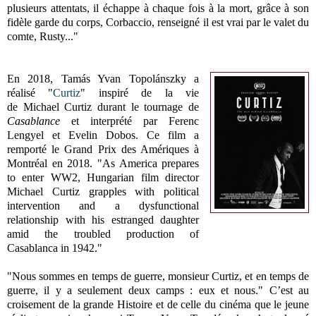
plusieurs attentats, il échappe à chaque fois à la mort, grâce à son
fidèle garde du corps, Corbaccio, renseigné il est vrai par le valet du
comte, Rusty..."
En 2018, Tamás Yvan Topolánszky a
réalisé "
Curtiz
" inspiré de la vie
de
Michael Curtiz durant le tournage de
Casablance
et interprété par
Ferenc
Lengyel et Evelin Dobos
. Ce film a
remporté le Grand Prix des Amériques à
Montréal en 2018. "
As America prepares
to enter WW2, Hungarian film director
Michael Curtiz grapples with political
intervention and a dysfunctional
relationship with his estranged daughter
amid the troubled production of
Casablanca in 1942."
"Nous sommes en temps de guerre, monsieur Curtiz, et en temps de
guerre, il y a seulement deux camps : eux et nous." C’est au
croisement de la grande Histoire et de celle du cinéma que le jeune