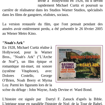
invité à Hollywood en 1926, où il devint
rapidement Michael Curtiz et poursuit sa
carrière de réalisateur dans les Studios Warner Studios, spécialisés
dans les films de gangsters, réalistes, sociaux.
La version restaurée du film, que l'ont pensait pendant des
années avoir entièrement perdu, a été présentée le 26 février 2005
au Wiener Metro Kino.
"Noah's Ark"
En 1928, Michael Curtiz réalise à
Hollywood, pour la Warner
Bros., "Noah's Ark" ("L'Arche
de Noé"), un film épique et
romantique mi-muet, mi sonore
(système Vitaphone), avec
Dolores Costello, George
O'Brien, Noah Beery et Myrna
Loy. Parmi les figurants lors de la
scène du déluge : John Wayne, Andy Devine et Ward Bond.
L'histoire est signée par Darryl F. Zanuck d'après la Bible.
L'intrigue noue en parallèle l'histoire de Noé, de la Tour de Babel,