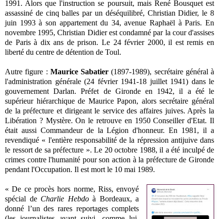
1991. Alors que l'instruction se poursuit, mais René Bousquet est
assassiné de cinq balles par un déséquilibré, Christian Didier, le 8
juin 1993 à son appartement du 34, avenue Raphaël à Paris. En
novembre 1995, Christian Didier est condamné par la cour d'assises
de Paris à dix ans de prison. Le 24 février 2000, il est remis en
liberté du centre de détention de Toul.
Autre figure :
Maurice Sabatier
(1897-1989), secrétaire général à
l'administration générale (24 février 1941-18 juillet 1941) dans le
gouvernement Darlan. Préfet de Gironde en 1942, il a été le
supérieur hiérarchique de Maurice Papon, alors secrétaire général
de la préfecture et dirigeant le service des affaires juives. Après la
Libération ? Mystère. On le retrouve en 1950 Conseiller d'Etat. Il
était aussi Commandeur de la Légion d'honneur. En 1981, il a
revendiqué « l'entière responsabilité de la répression antijuive dans
le ressort de sa préfecture ». Le 20 octobre 1988, il a été inculpé de
crimes contre l'humanité pour son action à la préfecture de Gironde
pendant l'Occupation. Il est mort le 10 mai 1989.
« De ce procès hors norme, Riss, envoyé
spécial de
Charlie Hebdo
à Bordeaux, a
donné l’un des rares reportages complets
(les journalistes ayant suivi, comme lui,