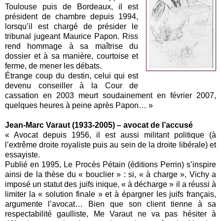
Toulouse puis de Bordeaux, il est
président de chambre depuis 1994,
lorsqu’il est chargé de présider le
tribunal jugeant Maurice Papon. Riss
rend hommage à sa maîtrise du
dossier et à sa manière, courtoise et
ferme, de mener les débats.
Étrange coup du destin, celui qui est
devenu conseiller à la Cour de
cassation en 2003 meurt soudainement en février 2007,
quelques heures à peine après Papon… »
Jean-Marc Varaut (1933-2005) – avocat de l’accusé
« Avocat depuis 1956, il est aussi militant politique (à
l’extrême droite royaliste puis au sein de la droite libérale) et
essayiste.
Publié en 1995, Le Procès Pétain (éditions Perrin) s’inspire
ainsi de la thèse du « bouclier » : si, « à charge », Vichy a
imposé un statut des juifs inique, « à décharge » il a réussi à
limiter la « solution finale » et à épargner les juifs français,
argumente l’avocat… Bien que son client tienne à sa
respectabilité gaulliste, Me Varaut ne va pas hésiter à