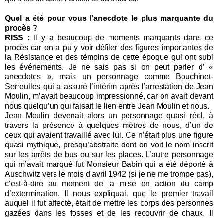
Quel a été pour vous l’anecdote le plus marquante du
procès ?
RISS :
Il y a beaucoup de moments marquants dans ce
procès car on a pu y voir défiler des figures importantes de
la Résistance et des témoins de cette époque qui ont subi
les événements. Je ne sais pas si on peut parler d’ «
anecdotes », mais un personnage comme Bouchinet-
Serreulles qui a assuré l’intérim après l’arrestation de Jean
Moulin, m’avait beaucoup impressionné, car on avait devant
nous quelqu’un qui faisait le lien entre Jean Moulin et nous.
Jean Moulin devenait alors un personnage quasi réel, à
travers la présence à quelques mètres de nous, d’un de
ceux qui avaient travaillé avec lui. Ce n’était plus une figure
quasi mythique, presqu’abstraite dont on voit le nom inscrit
sur les arrêts de bus ou sur les places. L’autre personnage
qui m’avait marqué fut Monsieur Babin qui a été déporté à
Auschwitz vers le mois d’avril 1942 (si je ne me trompe pas),
c’est-à-dire au moment de la mise en action du camp
d’extermination. Il nous expliquait que le premier travail
auquel il fut affecté, était de mettre les corps des personnes
gazées dans les fosses et de les recouvrir de chaux. Il