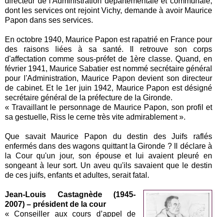
directeur de l'Administration départementale et communale,
dont les services ont rejoint Vichy, demande à avoir Maurice
Papon dans ses services.
En octobre 1940, Maurice Papon est rapatrié en France pour
des raisons liées à sa santé. Il retrouve son corps
d'affectation comme sous-préfet de 1ère classe. Quand, en
février 1941, Maurice Sabatier est nommé secrétaire général
pour l'Administration, Maurice Papon devient son directeur
de cabinet. Et le 1er juin 1942, Maurice Papon est désigné
secrétaire général de la préfecture de la Gironde.
« Travaillant le personnage de Maurice Papon, son profil et
sa gestuelle, Riss le cerne très vite admirablement ».
Que savait Maurice Papon du destin des Juifs raflés
enfermés dans des wagons quittant la Gironde ? Il déclare à
la Cour qu'un jour, son épouse et lui avaient pleuré en
songeant à leur sort. Un aveu qu'ils savaient que le destin
de ces juifs, enfants et adultes, serait fatal.
Jean-Louis Castagnède (1945-
2007) – président de la cour
« Conseiller aux cours d’appel de