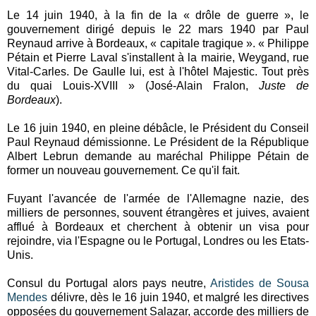
Le 14 juin 1940, à la fin de la « drôle de guerre », le
gouvernement dirigé depuis le 22 mars 1940 par Paul
Reynaud arrive à Bordeaux, « capitale tragique ». « Philippe
Pétain et Pierre Laval s'installent à la mairie, Weygand, rue
Vital-Carles. De Gaulle lui, est à l'hôtel Majestic. Tout près
du quai Louis-XVIII » (José-Alain Fralon,
Juste de
Bordeaux
).
Le 16 juin 1940, en pleine débâcle, le Président du Conseil
Paul Reynaud démissionne. Le Président de la République
Albert Lebrun demande au maréchal Philippe Pétain de
former un nouveau gouvernement. Ce qu'il fait.
Fuyant l'avancée de l'armée de l'Allemagne nazie, des
milliers de personnes, souvent étrangères et juives, avaient
afflué à Bordeaux et cherchent à obtenir un visa pour
rejoindre, via l'Espagne ou le Portugal, Londres ou les Etats-
Unis.
Consul du Portugal alors pays neutre,
Aristides de Sousa
Mendes
délivre, dès le 16 juin 1940, et malgré les directives
opposées du gouvernement Salazar, accorde des milliers de