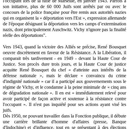
l'occupant lors de la rafle de Marseille, en janvier 1943. Parfois à
son initiative, plus de 60 000 Juifs sont arrêtés par ou avec le
concours de la police française pour être remis aux autorités nazies
qui en organisent la « déportation vers l'Est », expression allemande
de l'époque désignant la déportation vers les camps d’extermination
nazis, dont principalement Auschwitz. Vichy n'ignore pas la finalité
réelle des déportations".
Vers 1943, quand la victoire des Alliés se précise, René Bousquet
oeuvre discrètement en faveur de la Résistance. A la Libération, il
comparait très tardivement - en 1949 - devant la Haute Cour de
Justice. Son procès dure trois jours, et la Haute Cour de justice
acquitte René Bousquet du chef « d'atteinte aux intérêts de la
défense nationale », mais le déclare « convaincu du crime
d'indignité nationale » car il a participé aux gouvernements sous le
régime de Vichy, et le condamne à la peine minimale de « cinq ans
de dégradation nationale ». Il en est « immédiatement relevé pour
avoir participé de façon active et soutenue à la résistance contre
l'occupant ». Il n'est pas inquiété pour ses actions ayant visé les
juifs.
Dès 1950, ne pouvant travailler dans la Fonction publique, il débute
une carrière brillante d'homme d'affaires (presse, Banque
d'Indochine) et d'influence, tout en se présentant à des élections