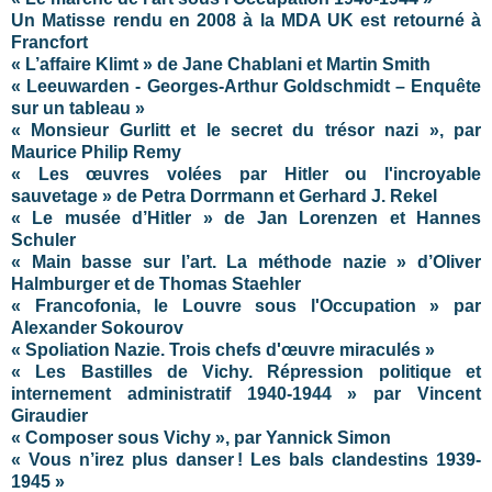
Un Matisse rendu en 2008 à la MDA UK est retourné à
Francfort
« L’affaire Klimt » de Jane Chablani et Martin Smith
« Leeuwarden - Georges-Arthur Goldschmidt – Enquête
sur un tableau »
« Monsieur Gurlitt et le secret du trésor nazi », par
Maurice Philip Remy
« Les œuvres volées par Hitler ou l'incroyable
sauvetage » de Petra Dorrmann et Gerhard J. Rekel
« Le musée d’Hitler » de Jan Lorenzen et Hannes
Schuler
« Main basse sur l’art. La méthode nazie » d’Oliver
Halmburger et de Thomas Staehler
« Francofonia, le Louvre sous l'Occupation » par
Alexander Sokourov
« Spoliation Nazie. Trois chefs d'œuvre miraculés »
« Les Bastilles de Vichy. Répression politique et
internement administratif 1940-1944 » par Vincent
Giraudier
« Composer sous Vichy », par Yannick Simon
« Vous n’irez plus danser ! Les bals clandestins 1939-
1945 »