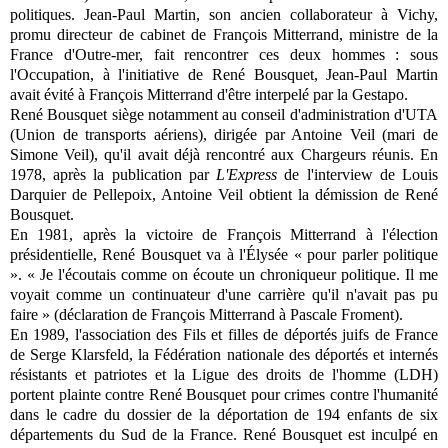
politiques. Jean-Paul Martin, son ancien collaborateur à Vichy,
promu directeur de cabinet de François Mitterrand, ministre de la
France d'Outre-mer, fait rencontrer ces deux hommes : sous
l'Occupation, à l'initiative de René Bousquet, Jean-Paul Martin
avait évité à François Mitterrand d'être interpelé par la Gestapo.
René Bousquet siège notamment au conseil d'administration d'UTA
(Union de transports aériens), dirigée par Antoine Veil (mari de
Simone Veil), qu'il avait déjà rencontré aux Chargeurs réunis. En
1978, après la publication par
L'Express
de l'interview de Louis
Darquier de Pellepoix, Antoine Veil obtient la démission de René
Bousquet.
En 1981, après la victoire de François Mitterrand à l'élection
présidentielle, René Bousquet va à l'Élysée « pour parler politique
». « Je l'écoutais comme on écoute un chroniqueur politique. Il me
voyait comme un continuateur d'une carrière qu'il n'avait pas pu
faire » (déclaration de François Mitterrand à Pascale Froment).
En 1989, l'association des Fils et filles de déportés juifs de France
de Serge Klarsfeld, la Fédération nationale des déportés et internés
résistants et patriotes et la Ligue des droits de l'homme (LDH)
portent plainte contre René Bousquet pour crimes contre l'humanité
dans le cadre du dossier de la déportation de 194 enfants de six
départements du Sud de la France. René Bousquet est inculpé en