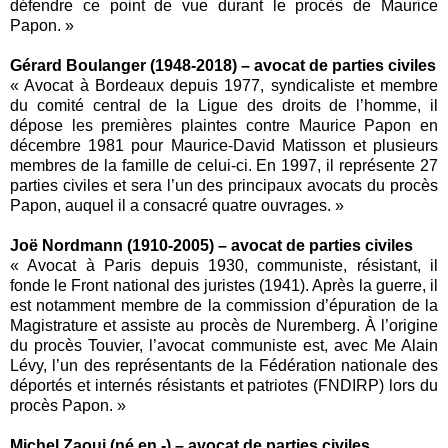
défendre ce point de vue durant le procès de Maurice
Papon. »
Gérard Boulanger (1948-2018) – avocat de parties civiles
« Avocat à Bordeaux depuis 1977, syndicaliste et membre
du comité central de la Ligue des droits de l’homme, il
dépose les premières plaintes contre Maurice Papon en
décembre 1981 pour Maurice-David Matisson et plusieurs
membres de la famille de celui-ci. En 1997, il représente 27
parties civiles et sera l’un des principaux avocats du procès
Papon, auquel il a consacré quatre ouvrages. »
Joë Nordmann (1910-2005) – avocat de parties civiles
« Avocat à Paris depuis 1930, communiste, résistant, il
fonde le Front national des juristes (1941). Après la guerre, il
est notamment membre de la commission d’épuration de la
Magistrature et assiste au procès de Nuremberg. À l’origine
du procès Touvier, l’avocat communiste est, avec Me Alain
Lévy, l’un des représentants de la Fédération nationale des
déportés et internés résistants et patriotes (FNDIRP) lors du
procès Papon. »
Michel Zaoui (né en -) – avocat de parties civiles