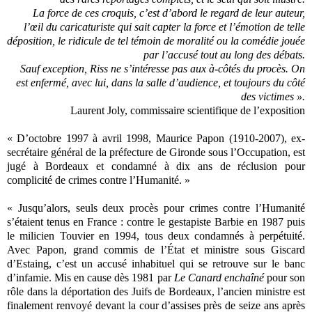
La force de ces croquis, c’est d’abord le regard de leur auteur,
l’œil du caricaturiste qui sait capter la force et l’émotion de telle
déposition, le ridicule de tel témoin de moralité ou la comédie jouée
par l’accusé tout au long des débats.
Sauf exception, Riss ne s’intéresse pas aux à-côtés du procès. On
est enfermé, avec lui, dans la salle d’audience, et toujours du côté
des victimes ».
Laurent Joly, commissaire scientifique de l’exposition
« D’octobre 1997 à avril 1998, Maurice Papon (1910-2007), ex-
secrétaire général de la préfecture de Gironde sous l’Occupation, est
jugé à Bordeaux et condamné à dix ans de réclusion pour
complicité de crimes contre l’Humanité. »
« Jusqu’alors, seuls deux procès pour crimes contre l’Humanité
s’étaient tenus en France : contre le gestapiste Barbie en 1987 puis
le milicien Touvier en 1994, tous deux condamnés à perpétuité.
Avec Papon, grand commis de l’État et ministre sous Giscard
d’Estaing, c’est un accusé inhabituel qui se retrouve sur le banc
d’infamie. Mis en cause dès 1981 par
Le Canard enchaîné
pour son
rôle dans la déportation des Juifs de Bordeaux, l’ancien ministre est
finalement renvoyé devant la cour d’assises près de seize ans après