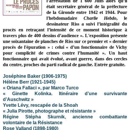
l’arrestation de 1 600 Juifs alors qu’il
était secrétaire général de la préfecture
de la Gironde entre 1942 et 1944. Pour
l'hebdomadaire
Charlie Hebdo
, le
dessinateur
Riss
a suivi l’intégralité du
procès en retraçant l’intensité de ce moment historique à
travers plus de 400 dessins d’audience ». L'exposition présente
une soixantaine de planches de Riss sur ce premier et
«
dernier
procès de l'épuration
» : celui
«
d’un fonctionnaire de Vichy
pour complicité de crimes contre l’humanité
»
. Un haut
fonctionnaire qui avait évolué, avant guerre, dans des cercles
du centre, proches du parti radical de gauche.
Entrée gratuite.
Joséphine Baker (1906-1975)
Hélène Berr (1921-1945)
« Oriana Fallaci », par Marco Turco
« Ginette Kolinka. Itinéraire d’une survivante
d’Auschwitz »
Yvette Lévy, rescapée de la Shoah
« Julia Pirotte, photographe et résistante »
Régine Stépha Skurnik, ancienne combattante
volontaire de la Résistance
Rose Valland (1898-1980)