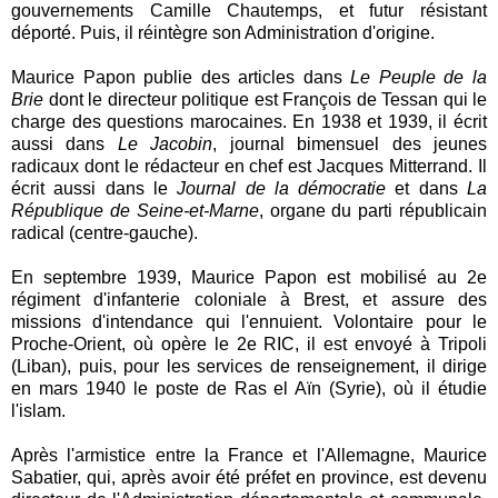
gouvernements Camille Chautemps, et futur résistant
déporté. Puis, il réintègre son Administration d'origine.
Maurice Papon publie des articles dans
Le Peuple de la
Brie
dont le directeur politique est François de Tessan qui le
charge des questions marocaines. En 1938 et 1939, il écrit
aussi dans
Le Jacobin
, journal bimensuel des jeunes
radicaux dont le rédacteur en chef est Jacques Mitterrand. Il
écrit aussi dans le
Journal de la démocratie
et dans
La
République de Seine-et-Marne
, organe du parti républicain
radical (centre-gauche).
En septembre 1939, Maurice Papon est mobilisé au 2e
régiment d'infanterie coloniale à Brest, et assure des
missions d'intendance qui l'ennuient. Volontaire pour le
Proche-Orient, où opère le 2e RIC, il est envoyé à Tripoli
(Liban), puis, pour les services de renseignement, il dirige
en mars 1940 le poste de Ras el Aïn (Syrie), où il étudie
l'islam.
Après l'armistice entre la France et l'Allemagne, Maurice
Sabatier, qui, après avoir été préfet en province, est devenu