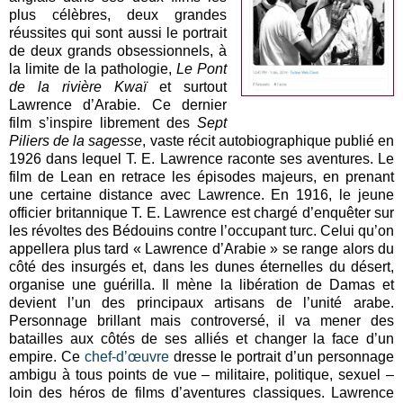
plus célèbres, deux grandes
réussites qui sont aussi le portrait
de deux grands obsessionnels, à
la limite de la pathologie,
Le Pont
de la rivière Kwaï
et surtout
Lawrence d’Arabie. Ce dernier
film s’inspire librement des
Sept
Piliers de la sagesse
, vaste récit autobiographique publié en
1926 dans lequel T. E. Lawrence raconte ses aventures. Le
film de Lean en retrace les épisodes majeurs, en prenant
une certaine distance avec Lawrence. En 1916, le jeune
officier britannique T. E. Lawrence est chargé d’enquêter sur
les révoltes des Bédouins contre l’occupant turc. Celui qu’on
appellera plus tard « Lawrence d’Arabie » se range alors du
côté des insurgés et, dans les dunes éternelles du désert,
organise une guérilla. Il mène la libération de Damas et
devient l’un des principaux artisans de l’unité arabe.
Personnage brillant mais controversé, il va mener des
batailles aux côtés de ses alliés et changer la face d’un
empire. Ce
chef-d’œuvre
dresse le portrait d’un personnage
ambigu à tous points de vue – militaire, politique, sexuel –
loin des héros de films d’aventures classiques. Lawrence