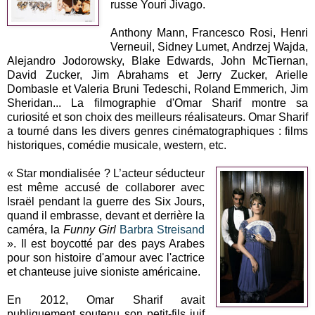
russe Youri Jivago.
Anthony Mann, Francesco Rosi, Henri
Verneuil, Sidney Lumet, Andrzej Wajda,
Alejandro Jodorowsky, Blake Edwards, John McTiernan,
David Zucker, Jim Abrahams et Jerry Zucker, Arielle
Dombasle et Valeria Bruni Tedeschi, Roland Emmerich, Jim
Sheridan... La filmographie d'Omar Sharif montre sa
curiosité et son choix des meilleurs réalisateurs. Omar Sharif
a tourné dans les divers genres cinématographiques : films
historiques, comédie musicale, western, etc.
« Star mondialisée ? L’acteur séducteur
est même accusé de collaborer avec
Israël pendant la guerre des Six Jours,
quand il embrasse, devant et derrière la
caméra, la
Funny Girl
Barbra Streisand
». Il est boycotté par des pays Arabes
pour son histoire d'amour avec l'actrice
et chanteuse juive sioniste américaine.
En 2012, Omar Sharif avait
publiquement soutenu son petit-fils juif