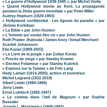
« La guerre d'Hollywood 1939-1945 », par Michel Viotte
« Quand Hollywood monte au front. La propagande
pendant la 2ème guerre mondiale » par Peter Miller
Audrey Hepburn (1929-1993)
« Hollywood confidential - Les égouts du paradis » par
Jérôme Korkikian
« La Bible » par John Huston
« L'homme qui voulut être roi » par John Huston
Ruth Prawer Jhabvala / James Ivory / Ismail Merchant
Scarlett Johansson
Elia Kazan (1909-2003)
« Le Livre de la jungle » par Zoltan Korda
« Procès de singe » par Stanley Kramer
« Docteur Folamour » par Stanley Kubrick
« Espions sur la Tamise » de Fritz Lang
Hedy Lamarr (1914-2000), actrice et inventrice
Michel Legrand (1932-2019)
Albert Lewin (1894-1968)
Jerry Lewis
Ernst Lubitsch (1892-1947)
« Le cinéma dans l'œil de Magnum » par Sophie
Bassaler
Joseph L. Mankiewicz (1909-1993)