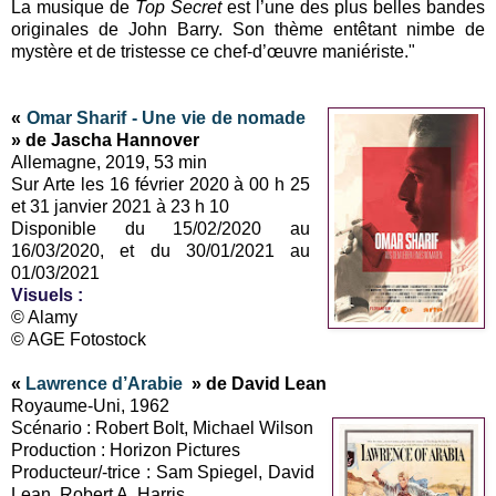
La musique de
Top Secret
est l’une des plus belles bandes
originales de John Barry. Son thème entêtant nimbe de
mystère et de tristesse ce chef-d’œuvre maniériste."
«
Omar Sharif - Une vie de nomade
» de Jascha Hannover
Allemagne, 2019, 53 min
Sur Arte les 16 février 2020 à 00 h 25
et 31 janvier 2021 à 23 h 10
Disponible du 15/02/2020 au
16/03/2020, et du 30/01/2021 au
01/03/2021
Visuels
:
© Alamy
© AGE Fotostock
«
Lawrence d’Arabie
» de David Lean
Royaume-Uni, 1962
Scénario : Robert Bolt, Michael Wilson
Production : Horizon Pictures
Producteur/-trice : Sam Spiegel, David
Lean, Robert A. Harris