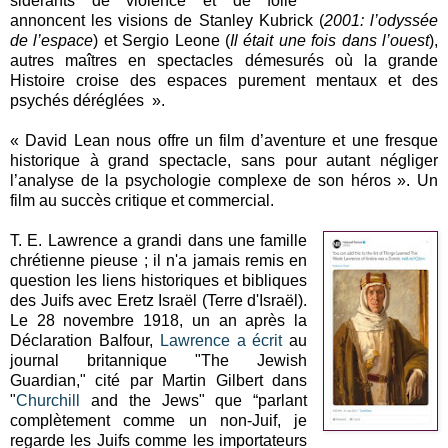
sidérants de violence et de folie
annoncent les visions de Stanley Kubrick (
2001: l’odyssée
de l’espace
) et Sergio Leone (
Il était une fois dans l’ouest
),
autres maîtres en spectacles démesurés où la grande
Histoire croise des espaces purement mentaux et des
psychés déréglées ».
« David Lean nous offre un film d’aventure et une fresque
historique à grand spectacle, sans pour autant négliger
l’analyse de la psychologie complexe de son héros ». Un
film au succès critique et commercial.
T. E. Lawrence a grandi dans une famille
chrétienne pieuse ; il n'a jamais remis en
question les liens historiques et bibliques
des Juifs avec Eretz Israël (Terre d'Israël).
Le 28 novembre 1918, un an après la
Déclaration Balfour,
Lawrence
a écrit
au
journal britannique "The Jewish
Guardian," cité par Martin Gilbert dans
"
Churchill
and the Jews" que “parlant
complètement comme un non-Juif, je
regarde les Juifs comme les importateurs