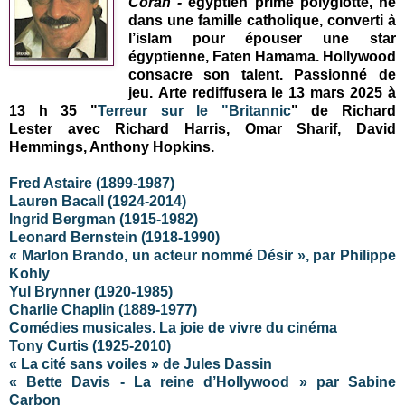
Coran
-
égyptien primé polyglotte, né
dans une famille catholique, converti à
l’islam pour épouser une star
égyptienne, Faten Hamama. Hollywood
consacre son talent. Passionné de
jeu. Arte rediffusera le 13 mars 2025 à
13 h 35 "
Terreur sur le "Britannic
" de Richard
Lester avec Richard Harris, Omar Sharif, David
Hemmings, Anthony Hopkins.
Fred Astaire
(1899-1987)
Lauren Bacall (1924-2014)
Ingrid Bergman (1915-1982)
Leonard Bernstein (1918-1990)
« Marlon Brando, un acteur nommé Désir », par Philippe
Kohly
Yul Brynner (1920-1985)
Charlie Chaplin (1889-1977)
Comédies musicales. La joie de vivre du cinéma
Tony Curtis (1925-2010)
« La cité sans voiles » de Jules Dassin
« Bette Davis - La reine d’Hollywood » par Sabine
Carbon