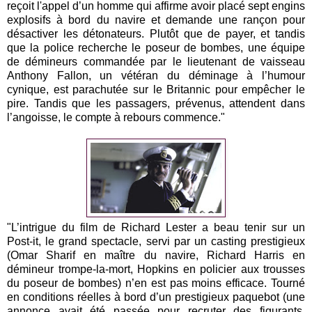
reçoit l'appel d’un homme qui affirme avoir placé sept engins
explosifs à bord du navire et demande une rançon pour
désactiver les détonateurs. Plutôt que de payer, et tandis
que la police recherche le poseur de bombes, une équipe
de démineurs commandée par le lieutenant de vaisseau
Anthony Fallon, un vétéran du déminage à l’humour
cynique, est parachutée sur le Britannic pour empêcher le
pire. Tandis que les passagers, prévenus, attendent dans
l’angoisse, le compte à rebours commence."
"L’intrigue du film de Richard Lester a beau tenir sur un
Post-it, le grand spectacle, servi par un casting prestigieux
(Omar Sharif en maître du navire, Richard Harris en
démineur trompe-la-mort, Hopkins en policier aux trousses
du poseur de bombes) n’en est pas moins efficace. Tourné
en conditions réelles à bord d’un prestigieux paquebot (une
annonce avait été passée pour recruter des figurants,