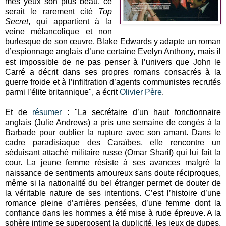
mes yeux son plus beau, ce
serait le rarement cité
Top
Secret
, qui appartient à la
veine mélancolique et non
burlesque de son œuvre. Blake Edwards y adapte un roman
d’espionnage anglais d’une certaine Evelyn Anthony, mais il
est impossible de ne pas penser à l’univers que John le
Carré a décrit dans ses propres romans consacrés à la
guerre froide et à l’infiltration d’agents communistes recrutés
parmi l’élite britannique", a écrit
Olivier Père
.
Et de
résumer
: "La secrétaire d’un haut fonctionnaire
anglais (Julie Andrews) a pris une semaine de congés à la
Barbade pour oublier la rupture avec son amant. Dans le
cadre paradisiaque des Caraïbes, elle rencontre un
séduisant attaché militaire russe (Omar Sharif) qui lui fait la
cour. La jeune femme résiste à ses avances malgré la
naissance de sentiments amoureux sans doute réciproques,
même si la nationalité du bel étranger permet de douter de
la véritable nature de ses intentions. C’est l’histoire d’une
romance pleine d’arrières pensées, d’une femme dont la
confiance dans les hommes a été mise à rude épreuve. A la
sphère intime se superposent la duplicité, les jeux de dupes,