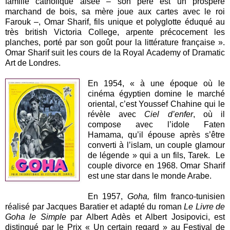
famille catholique aisée – son père est un prospère
marchand de bois, sa mère joue aux cartes avec le roi
Farouk –, Omar Sharif, fils unique et polyglotte éduqué au
très british Victoria College, arpente précocement les
planches, porté par son goût pour la littérature française ».
Omar Sharif suit les cours de la Royal Academy of Dramatic
Art de Londres.
En 1954, « à une époque où le
cinéma égyptien domine le marché
oriental, c’est Youssef Chahine qui le
révèle avec
Ciel d’enfer
, où il
compose avec l’idole Faten
Hamama, qu’il épouse après s’être
converti à l’islam, un couple glamour
de légende » qui a un fils, Tarek. Le
couple divorce en 1968. Omar Sharif
est une star dans le monde Arabe.
En 1957,
Goha,
film franco-tunisien
réalisé par Jacques Baratier et adapté du roman
Le Livre de
Goha le Simple
par Albert Adès et Albert Josipovici, est
distingué par le Prix « Un certain regard » au Festival de