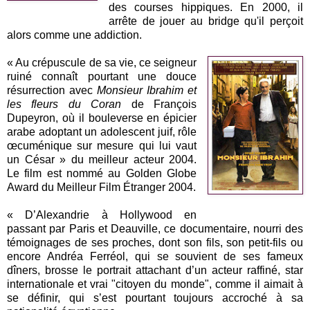
des courses hippiques. En 2000, il
arrête de jouer au bridge qu'il perçoit
alors comme une addiction.
« Au crépuscule de sa vie, ce seigneur
ruiné connaît pourtant une douce
résurrection avec
Monsieur Ibrahim et
les fleurs du Coran
de François
Dupeyron, où il bouleverse en épicier
arabe adoptant un adolescent juif, rôle
œcuménique sur mesure qui lui vaut
un César » du meilleur acteur 2004.
Le film est nommé au Golden Globe
Award du Meilleur Film Étranger 2004.
« D’Alexandrie à Hollywood en
passant par Paris et Deauville, ce documentaire, nourri des
témoignages de ses proches, dont son fils, son petit-fils ou
encore Andréa Ferréol, qui se souvient de ses fameux
dîners, brosse le portrait attachant d’un acteur raffiné, star
internationale et vrai "citoyen du monde", comme il aimait à
se définir, qui s’est pourtant toujours accroché à sa