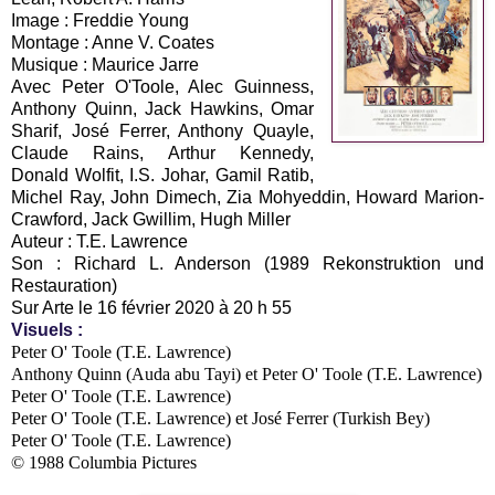
Image : Freddie Young
Montage : Anne V. Coates
Musique : Maurice Jarre
Avec Peter O'Toole, Alec Guinness,
Anthony Quinn, Jack Hawkins, Omar
Sharif, José Ferrer, Anthony Quayle,
Claude Rains, Arthur Kennedy,
Donald Wolfit, I.S. Johar, Gamil Ratib,
Michel Ray, John Dimech, Zia Mohyeddin, Howard Marion-
Crawford, Jack Gwillim, Hugh Miller
Auteur : T.E. Lawrence
Son : Richard L. Anderson (1989 Rekonstruktion und
Restauration)
Sur Arte le 16 février 2020 à 20 h 55
Visuels
:
Peter O' Toole (T.E. Lawrence)
Anthony Quinn (Auda abu Tayi) et Peter O' Toole (T.E. Lawrence)
Peter O' Toole (T.E. Lawrence)
Peter O' Toole (T.E. Lawrence) et José Ferrer (Turkish Bey)
Peter O' Toole (T.E. Lawrence)
© 1988 Columbia Pictures