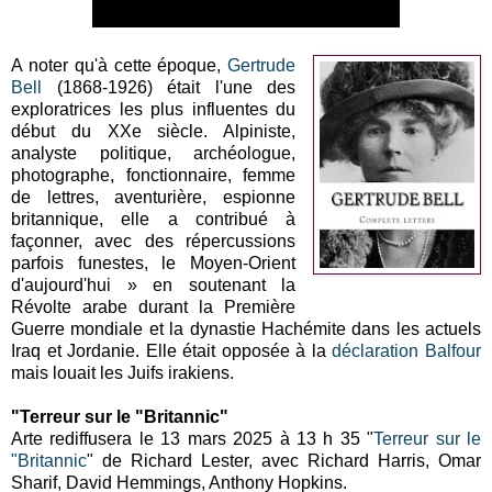
A noter qu'à cette époque,
Gertrude
Bell
(1868-1926) était l'une des
exploratrices les plus influentes du
début du XXe siècle. Alpiniste,
analyste politique, archéologue,
photographe, fonctionnaire, femme
de lettres, aventurière, espionne
britannique, elle a contribué à
façonner, avec des répercussions
parfois funestes, le Moyen-Orient
d'aujourd'hui » en soutenant la
Révolte arabe durant la Première
Guerre mondiale et la dynastie Hachémite dans les actuels
Iraq et Jordanie. Elle était opposée à la
déclaration Balfour
mais louait les Juifs irakiens.
"Terreur sur le "Britannic"
Arte rediffusera le 13 mars 2025 à 13 h 35 "
Terreur sur le
"Britannic
" de Richard Lester, avec Richard Harris, Omar
Sharif, David Hemmings, Anthony Hopkins.