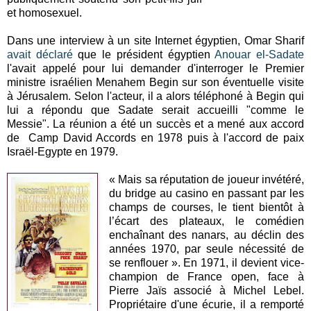
et homosexuel.
Dans une interview à un site Internet égyptien, Omar Sharif
avait déclaré
que le président égyptien
Anouar el-Sadate
l'avait appelé pour lui demander d'interroger le Premier
ministre israélien Menahem Begin sur son éventuelle visite
à Jérusalem. Selon l'acteur, il a alors téléphoné à Begin qui
lui a répondu que Sadate serait accueilli "comme le
Messie". La réunion a été un succès et a mené aux accord
de Camp David Accords en 1978 puis à l'accord de paix
Israël-Egypte en 1979.
« Mais sa réputation de joueur invétéré,
du bridge au casino en passant par les
champs de courses, le tient bientôt à
l’écart des plateaux, le comédien
enchaînant des nanars, au déclin des
années 1970, par seule nécessité de
se renflouer ». En 1971, il devient vice-
champion de France open, face à
Pierre Jaïs associé à Michel Lebel.
Propriétaire d'une écurie, il a remporté