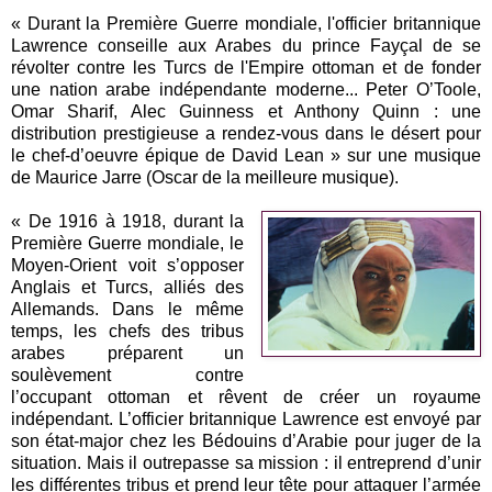
« Durant la Première Guerre mondiale, l'officier britannique
Lawrence conseille aux Arabes du prince Fayçal de se
révolter contre les Turcs de l'Empire ottoman et de fonder
une nation arabe indépendante moderne... Peter O’Toole,
Omar Sharif, Alec Guinness et Anthony Quinn : une
distribution prestigieuse a rendez-vous dans le désert pour
le chef-d’oeuvre épique de David Lean » sur une musique
de Maurice Jarre (Oscar de la meilleure musique).
« De 1916 à 1918, durant la
Première Guerre mondiale, le
Moyen-Orient voit s’opposer
Anglais et Turcs, alliés des
Allemands. Dans le même
temps, les chefs des tribus
arabes préparent un
soulèvement contre
l’occupant ottoman et rêvent de créer un royaume
indépendant. L’officier britannique Lawrence est envoyé par
son état-major chez les Bédouins d’Arabie pour juger de la
situation. Mais il outrepasse sa mission : il entreprend d’unir
les différentes tribus et prend leur tête pour attaquer l’armée