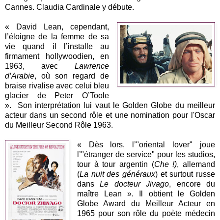
Cannes. Claudia Cardinale y débute.
« David Lean, cependant,
l’éloigne de la femme de sa
vie quand il l’installe au
firmament hollywoodien, en
1963, avec
Lawrence
d’Arabie
, où son regard de
braise rivalise avec celui bleu
glacier de Peter O’Toole
». Son interprétation lui vaut le Golden Globe du meilleur
acteur dans un second rôle et une nomination pour l'Oscar
du Meilleur Second Rôle 1963.
« Dès lors, l’"oriental lover" joue
l’"étranger de service" pour les studios,
tour à tour argentin (
Che !)
, allemand
(
La nuit des généraux
) et surtout russe
dans
Le docteur Jivago
, encore du
maître Lean ». Il obtient le Golden
Globe Award du Meilleur Acteur en
1965 pour son rôle du poète médecin