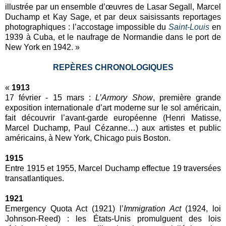
illustrée par un ensemble d’œuvres de Lasar Segall, Marcel
Duchamp et Kay Sage, et par deux saisissants reportages
photographiques : l’accostage impossible du
Saint-Louis
en
1939 à Cuba, et le naufrage de Normandie dans le port de
New York en 1942. »
REPÈRES CHRONOLOGIQUES
«
1913
17 février - 15 mars :
L’Armory Show
, première grande
exposition internationale d’art moderne sur le sol américain,
fait découvrir l’avant-garde européenne (Henri Matisse,
Marcel Duchamp, Paul Cézanne…) aux artistes et public
américains, à New York, Chicago puis Boston.
1915
Entre 1915 et 1955, Marcel Duchamp effectue 19 traversées
transatlantiques.
1921
Emergency Quota Act (1921) l’
Immigration Act
(1924, loi
Johnson-Reed) : les États-Unis promulguent des lois