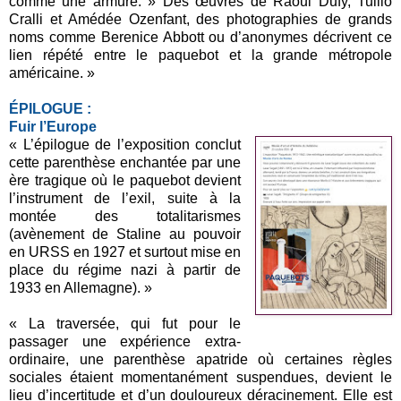
comme une armure. » Des œuvres de Raoul Dufy, Tullio
Cralli et Amédée Ozenfant, des photographies de grands
noms comme Berenice Abbott ou d’anonymes décrivent ce
lien répété entre le paquebot et la grande métropole
américaine. »
ÉPILOGUE :
Fuir l’Europe
« L’épilogue de l’exposition conclut
cette parenthèse enchantée par une
ère tragique où le paquebot devient
l’instrument de l’exil, suite à la
montée des totalitarismes
(avènement de Staline au pouvoir
en URSS en 1927 et surtout mise en
place du régime nazi à partir de
1933 en Allemagne). »
« La traversée, qui fut pour le
passager une expérience extra-
ordinaire, une parenthèse apatride où certaines règles
sociales étaient momentanément suspendues, devient le
lieu d’incertitude et d’un douloureux déracinement. Elle est