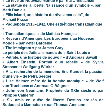
« Le rêve du Nouveau Monde » par Kai Christiansen
« La statue de la liberté. Naissance d'un symbole », par
Mark Daniels
« Ellis Island, une histoire du rêve américain”, de
Michaël Prazan
« Paquebots 1913–1942. Une esthétique transatlantique
»
« Transatlantiques » de Mathias Haentjes
« Rêveurs d’Amérique. Les Européens au Nouveau
Monde » par Peter Bardehle
« The Immigrant » par James Gray
Le périple des Juifs allemands du « Saint-Louis »
« Pétrole, une histoire de pouvoir » d’Andreas Sawall
« Albert Einstein. Portrait d'un rebelle » de Sylvia
Strasser et Wolfgang Würker
« A la recherche de la mémoire. Eric Kandel, la passion
d'une vie » de Petra Seeger
« Lise Meitner, mère de la bombe atomique » de Wolf
von Truchsess et Andreas G. Wagner
« John von Neumann. Prophète du XXIe siècle », par
Philippe Calderon
« Six amis en quête de liberté. Destins croisés de
Budapest à Manhattan » par Thomas Ammann