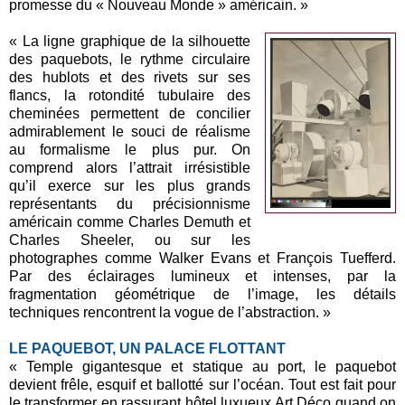
promesse du « Nouveau Monde » américain. »
« La ligne graphique de la silhouette
des paquebots, le rythme circulaire
des hublots et des rivets sur ses
flancs, la rotondité tubulaire des
cheminées permettent de concilier
admirablement le souci de réalisme
au formalisme le plus pur. On
comprend alors l’attrait irrésistible
qu’il exerce sur les plus grands
représentants du précisionnisme
américain comme Charles Demuth et
Charles Sheeler, ou sur les
photographes comme Walker Evans et François Tuefferd.
Par des éclairages lumineux et intenses, par la
fragmentation géométrique de l’image, les détails
techniques rencontrent la vogue de l’abstraction. »
LE PAQUEBOT, UN PALACE FLOTTANT
« Temple gigantesque et statique au port, le paquebot
devient frêle, esquif et ballotté sur l’océan. Tout est fait pour
le transformer en rassurant hôtel luxueux Art Déco quand on