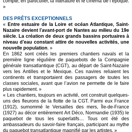
compte, en particulier, la littérature et le cinéma de l’époque.
»
DES PRÊTS EXCEPTIONNELS
«
Entre estuaire de la Loire et océan Atlantique, Saint-
Nazaire devient l’avant-port de Nantes au milieu du 19e
siècle. La création de deux grands bassins portuaires à
niveau d’eau constant attire de nouvelles activités, une
nouvelle population
. »
En 1862 sont créés les premiers chantiers navals et la
première ligne régulière de paquebots de la Compagnie
générale transatlantique (CGT), au départ de Saint-Nazaire
vers les Antilles et le Mexique. Ces navires reliaient les
continents et transportaient des passagers de toutes les
classes sociales, avant que l’avion ne permette de le faire
plus rapidement. »
« Les chantiers, toujours en activité, ont construit quelques-
uns des fleurons de la flotte de la CGT. Parmi eux France
(1912), surnommé le Versailles des mers, Île-de-France
(1927) au décor entièrement Art Déco, Normandie (1935) le
paquebot de tous les superlatifs… Tous ont été des
ambassadeurs du savoir-faire français, participant au mythe
du paquebot transatlantique magnifié par les artistes. »