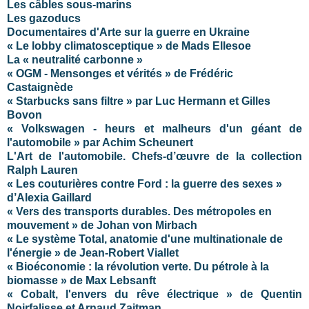
Les câbles sous-marins
Les gazoducs
Documentaires d'Arte sur la guerre en Ukraine
« Le lobby climatosceptique » de Mads Ellesoe
La « neutralité carbonne »
« OGM - Mensonges et vérités » de Frédéric
Castaignède
« Starbucks sans filtre » par Luc Hermann et Gilles
Bovon
« Volkswagen - heurs et malheurs d'un géant de
l'automobile » par Achim Scheunert
L'Art de l'automobile. Chefs-d’œuvre de la collection
Ralph Lauren
« Les couturières contre Ford : la guerre des sexes »
d’Alexia Gaillard
« Vers des transports durables. Des métropoles en
mouvement » de Johan von Mirbach
« Le système Total, anatomie d'une multinationale de
l'énergie » de Jean-Robert Viallet
« Bioéconomie : la révolution verte. Du pétrole à la
biomasse » de Max Lebsanft
« Cobalt, l'envers du rêve électrique » de Quentin
Noirfalisse et Arnaud Zajtman