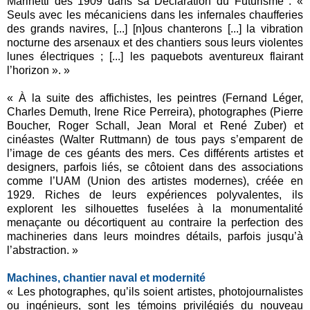
Marinetti dès 1909 dans sa Déclaration du Futurisme : «
Seuls avec les mécaniciens dans les infernales chaufferies
des grands navires, [...] [n]ous chanterons [...] la vibration
nocturne des arsenaux et des chantiers sous leurs violentes
lunes électriques ; [...] les paquebots aventureux flairant
l’horizon ». »
« À la suite des affichistes, les peintres (Fernand Léger,
Charles Demuth, Irene Rice Perreira), photographes (Pierre
Boucher, Roger Schall, Jean Moral et René Zuber) et
cinéastes (Walter Ruttmann) de tous pays s’emparent de
l’image de ces géants des mers. Ces différents artistes et
designers, parfois liés, se côtoient dans des associations
comme l’UAM (Union des artistes modernes), créée en
1929. Riches de leurs expériences polyvalentes, ils
explorent les silhouettes fuselées à la monumentalité
menaçante ou décortiquent au contraire la perfection des
machineries dans leurs moindres détails, parfois jusqu’à
l’abstraction. »
Machines, chantier naval et modernité
« Les photographes, qu’ils soient artistes, photojournalistes
ou ingénieurs, sont les témoins privilégiés du nouveau