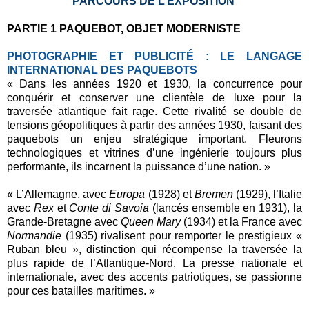
PARCOURS DE L’EXPOSITION
PARTIE 1 PAQUEBOT, OBJET MODERNISTE
PHOTOGRAPHIE ET PUBLICITÉ : LE
LANGAGE
INTERNATIONAL DES PAQUEBOTS
« Dans les années 1920 et 1930, la concurrence pour
conquérir et conserver une clientèle de luxe pour la
traversée atlantique fait rage. Cette rivalité se double de
tensions géopolitiques à partir des années 1930, faisant des
paquebots un enjeu stratégique important. Fleurons
technologiques et vitrines d’une ingénierie toujours plus
performante, ils incarnent la puissance d’une nation. »
« L’Allemagne, avec
Europa
(1928) et
Bremen
(1929), l’Italie
avec
Rex
et
Conte di Savoia
(lancés ensemble en 1931), la
Grande-Bretagne avec
Queen Mary
(1934) et la France avec
Normandie
(1935) rivalisent pour remporter le prestigieux «
Ruban bleu », distinction qui récompense la traversée la
plus rapide de l’Atlantique-Nord. La presse nationale et
internationale, avec des accents patriotiques, se passionne
pour ces batailles maritimes. »