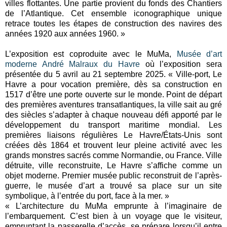
villes flottantes. Une partie provient du fonds des Chantiers
de l’Atlantique. Cet ensemble iconographique unique
retrace toutes les étapes de construction des navires des
années 1920 aux années 1960. »
L’exposition est coproduite avec le MuMa,
Musée d’art
moderne André Malraux du Havre
où l’exposition sera
présentée du 5 avril au 21 septembre 2025. « Ville-port, Le
Havre a pour vocation première, dès sa construction en
1517 d’être une porte ouverte sur le monde. Point de départ
des premières aventures transatlantiques, la ville sait au gré
des siècles s’adapter à chaque nouveau défi apporté par le
développement du transport maritime mondial. Les
premières liaisons régulières Le Havre/États-Unis sont
créées dès 1864 et trouvent leur pleine activité avec les
grands monstres sacrés comme Normandie, ou France. Ville
détruite, ville reconstruite, Le Havre s’affiche comme un
objet moderne. Premier musée public reconstruit de l’après-
guerre, le musée d’art a trouvé sa place sur un site
symbolique, à l’entrée du port, face à la mer. »
« L’architecture du MuMa emprunte à l’imaginaire de
l’embarquement. C’est bien à un voyage que le visiteur,
empruntant la passerelle d’accès, se prépare lorsqu’il entre