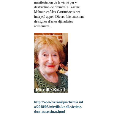
manifestation de la vérité par «
destruction de preuves ». Yacine
Mihoub et Alex Carrimbacus ont
interjeté appel. Divers faits attestent
de signes d'actes djihadistes
antisémites.
http://www.veroniquechemla.inf
o/2018/03/mireille-knoll-victime-
dun-assassinat.html