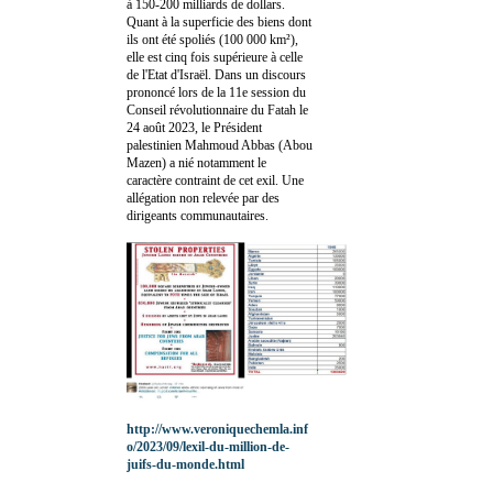
à 150-200 milliards de dollars.
Quant à la superficie des biens dont
ils ont été spoliés (100 000 km²),
elle est cinq fois supérieure à celle
de l'Etat d'Israël. Dans un discours
prononcé lors de la 11e session du
Conseil révolutionnaire du Fatah le
24 août 2023, le Président
palestinien Mahmoud Abbas (Abou
Mazen) a nié notamment le
caractère contraint de cet exil. Une
allégation non relevée par des
dirigeants communautaires.
http://www.veroniquechemla.inf
o/2023/09/lexil-du-million-de-
juifs-du-monde.html