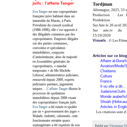
juifs : l’affaire Tanger
Tordjman
Allemagne, 2025, 53 
Eva Tanger
est une copropriétaire
Production : Les F
française juive habitant dans un
Produktion
immeuble du Marais, à Paris.
Sur Arte le 20 avril 2
Présidente du conseil syndical
(1988-1998), elle s’est opposée à
Sur arte.tv du 
des illégalités commises par des
15/10/2026
copropriétaires. Emprises illégales
Visuels
: © Les Films
sur des parties communes,
convoitise et spéculation
immobilières, soupçons
Articles sur ce blo
d’antisémitisme, abus de majorité
Affaire al-Dura/I
en Assemblées générales de
Aviation/Mode/S
copropriétaires, « mandat
temporaire » de Me Michèle
Chrétiens
Lebossé, administratrice judiciaire,
Culture
renouvelé depuis 2009, experts
France
judiciaires partiaux, jugements
Il ou elle a dit...
iniques…
L’affaire Tanger
illustre le
Judaïsme/Juifs
processus de spoliations
Monde arabe/Is
immobilières depuis 2000 visant
Shoah (
Holocau
des copropriétaires français juifs.
Articles in Engl
Eva Tanger
a été ruinée et spoliée
par un « gouvernement des juges ».
Les citations sont d'
Malade, endettée, calomniée, cette
fonctionnaire retraitée quasi-
septuagénaire a été expulsée de son
Publié par
Véronique C