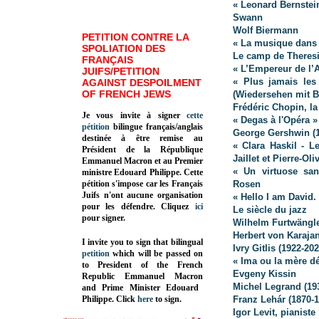
« Leonard Bernstei
Swann
Wolf Biermann
PETITION CONTRE LA
« La musique dans 
SPOLIATION DES
Le camp de Theresi
FRANÇAIS
« L’Empereur de l’A
JUIFS/PETITION
« Plus jamais les
AGAINST DESPOILMENT
OF FRENCH JEWS
(Wiedersehen mit B
Frédéric Chopin, la
Je vous invite à signer
cette
« Degas à l'Opéra »
pétition
bilingue français/anglais
George Gershwin (1
destinée à être remise au
« Clara Haskil - L
Président de la République
Jaillet et Pierre-Ol
Emmanuel Macron et au Premier
« Un virtuose san
ministre Edouard Philippe. Cette
pétition s'impose car les Français
Rosen
Juifs n'ont aucune organisation
« Hello I am David
pour les défendre. Cliquez
ici
Le siècle du jazz
pour signer.
Wilhelm Furtwängle
Herbert von Karaja
I invite you to sign that bilingual
Ivry Gitlis (1922-202
petition
which will be passed on
« Ima ou la mère 
to President of the French
Evgeny Kissin
Republic
Emmanuel Macron
Michel Legrand (19
and Prime Minister
Edouard
Philippe
.
Click
here
to sign.
Franz Lehár (1870-1
Igor Levit, pianiste