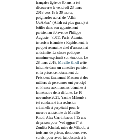
française âgée de 85 ans, a été
découverte le vendredi 23 mars
2018 vers 18 h 30 morte,
poignardée au cri de "Allah
OuAkbar" (Allah est plus grand) et
brûlée dans son appartement
parisien au 30 avenue Philippe
Auguste - 75011 Paris. Attentat
terroriste islamiste ? Rapidement, le
parquet retenait le chef d’assassinat
antisémite. La classe politique
unanime exprimait son émotion. Le
28 mars 2018,
Mireille Knoll
a été
inhumée dans un cimetière parisien
en la présence notamment du
Président Emmanuel Macron et des
milliers de personnes ont participé
en France aux marches blanches à
la mémoire de la défunte. Le 10
novembre 2021, Yacine Mihoub a
été condamné à la réclusion
criminelle à perpétuité pour le
meurtre antisémite de Mireille
Knoll, Alex Carrimbacus à 15 ans
de prison pour "vol aggravé" et
Zoulika Khellaf, mère de Mihoub, à
trois ans de prison, dont deux avec
sursis, pour avoir fait obstacle à la