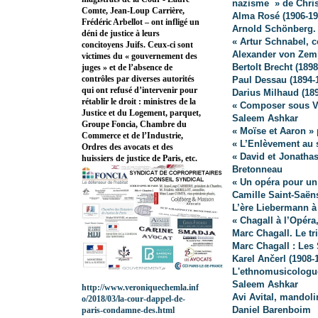
nazisme » de Chri
Comte, Jean-Loup Carrière,
Alma Rosé (1906-19
Frédéric Arbellot – ont infligé un
Arnold Schönberg. 
déni de justice à leurs
« Artur Schnabel, 
concitoyens Juifs. Ceux-ci sont
Alexander von Zeml
victimes du « gouvernement des
Bertolt Brecht (1898
juges » et de l’absence de
contrôles par diverses autorités
Paul Dessau (1894-
qui ont refusé d’intervenir pour
Darius Milhaud (189
rétablir le droit : ministres de la
« Composer sous V
Justice et du Logement, parquet,
Saleem Ashkar
Groupe Foncia, Chambre du
« Moïse et Aaron »
Commerce et de l’Industrie,
« L’Enlèvement au s
Ordres des avocats et des
« David et Jonatha
huissiers de justice de Paris, etc.
Bretonneau
« Un opéra pour un
Camille Saint-Saën
L’ère Liebermann à
« Chagall à l’Opéra
Marc Chagall. Le t
Marc Chagall : Les
Karel Ančerl (1908-
L'ethnomusicolog
Saleem Ashkar
http://www.veroniquechemla.inf
Avi Avital, mandoli
o/2018/03/la-cour-dappel-de-
Daniel Barenboim
paris-condamne-des.html