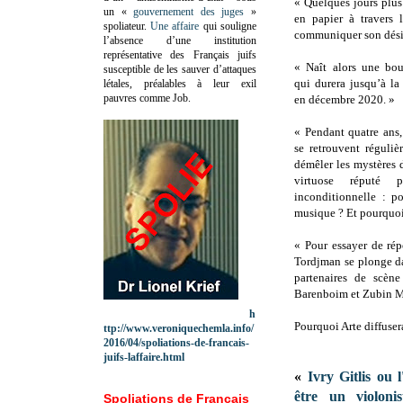
« Quelques jours plus
un «
gouvernement des juges
»
en papier à travers l
spoliateur.
Une affaire
qui souligne
communiquer son désir 
l’absence d’une institution
représentative des Français juifs
« Naît alors une bou
susceptible de les sauver d’attaques
qui durera jusqu’à la
létales, préalables à leur exil
pauvres comme Job.
en décembre 2020. »
« Pendant quatre ans
se retrouvent réguliè
démêler les mystères d
virtuose réputé 
inconditionnelle : p
musique ? Et pourquoi 
« Pour essayer de rép
Tordjman se plonge da
partenaires de scène
Barenboim et Zubin Me
h
Pourquoi Arte diffuser
ttp://www.veroniquechemla.info/
2016/04/spoliations-de-francais-
juifs-laffaire.html
«
Ivry Gitlis ou 
être un violonis
Spoliations de Français