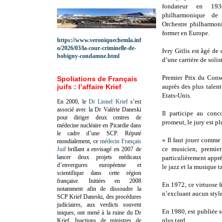
fondateur en 193
philharmonique de
Orchestre philharmoni
former en Europe.
https://www.veroniquechemla.inf
o/2026/03/la-cour-criminelle-de-
Ivry Gitlis est âgé de
bobigny-condamne.html
d’une carrière de solis
Premier Prix du Conse
Spoliations de Français
juifs : l’affaire Krief
auprès des plus talen
Etats-Unis.
En 2000, le
Dr Lionel Krief
s’est
associé avec la Dr Valérie Daneski
Il participe au conc
pour diriger deux centres de
promeut, le jury est pl
médecine nucléaire en Picardie dans
le cadre d’une SCP.
Réputé
« Il faut jouer comme 
mondialement, ce
médecin Français
ce musicien, premier
Juif
brillant a envisagé en 2007 de
lancer deux projets médicaux
particulièrement appr
d’envergures européenne et
le jazz et la musique 
scientifique dans cette région
française.
Initiées en 2008
En 1972, ce virtuose f
notamment afin de dissoudre la
n’excluant aucun styl
SCP Krief Daneski, des procédures
judiciaires, aux verdicts souvent
En 1980, est publiée s
iniques, ont mené à la ruine du Dr
plus tard.
Krief.
Inactions de ministres de