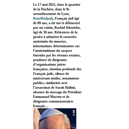
Le 17 mai 2022, dans le quartier
de la Duchère, dans le 9e
arrondissement de Lyon,
RenéHadjadj
, Français juif âgé
de 89 ans, a été tué et défenestré
par un voisin, Rachid Kheniche,
âgé de 50 ans. Réticences de la
justice à admettre le caractère
antisémite du meurtre,
informations déterminantes sur
l’antisémitisme du suspect
fournies par les réseaux sociaux,
prudence de dirigeants
d’organisations juives
françaises, émotion profonde des
Français juifs, silence de
mainstream medias
, notamment
publics, similarités avec
l’assassinat de Sarah Halimi,
absence de message du Président
Emmanuel Macron et de
dirigeants communautaires
français…