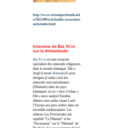
http://www.veroniquechemla.inf
o/2022/08/eyal-hadda-assassinat-
antisemite.html
Interview de Bat Ye’or
sur la dhimmitude
Bat Ye’or
est une essayiste
spécialiste des minorités religieuses
dans le monde islamique. Elle a
forgé le terme
dhimmitude
pour
désigner le statut cruel des
minorités non-musulmanes
(Dhimmis) dans les pays
islamiques ou en « terre d’islam ».
Elle a aussi analysé Eurabia,
alliance euro-arabe visant à unir
l’Europe aux pays arabes dans un
ensemble méditerranéen. Les
éditions Les Provinciales ont
republié "Le Dhimmi" et les
"Documents" sur le "Dhimmi" de
Bat Ye'or. Un essai pionnier dont la