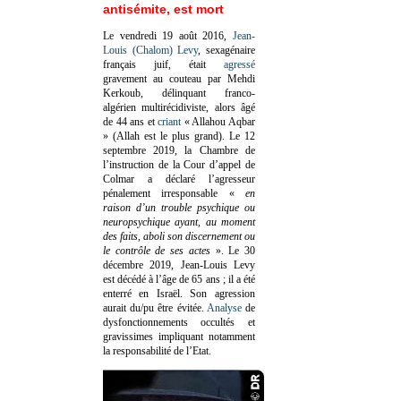
antisémite, est mort
Le vendredi 19 août 2016,
Jean-
Louis (Chalom) Levy
, sexagénaire
français juif, était
agressé
gravement au couteau par Mehdi
Kerkoub, délinquant franco-
algérien multirécidiviste, alors âgé
de 44 ans et
criant
« Allahou Aqbar
» (Allah est le plus grand). Le 12
septembre 2019, la Chambre de
l’instruction de la Cour d’appel de
Colmar a déclaré l’agresseur
pénalement irresponsable
«
en
raison d’un trouble psychique ou
neuropsychique ayant, au moment
des faits, aboli son discernement ou
le contrôle de ses actes
»
. Le 30
décembre 2019, Jean-Louis Levy
est décédé à l’âge de 65 ans ; il a été
enterré en Israël. Son agression
aurait du/pu être évitée.
Analyse
de
dysfonctionnements occultés et
gravissimes impliquant notamment
la responsabilité de l’Etat.