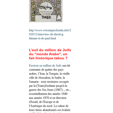
http://www.veroniquechemla.info/2
010/11/interview-de-david-g-
littman-et-de-paul.html
L'exil du million de Juifs
du "monde Arabe", un
fait historique tabou ?
Environ un million de Juifs
ont été
contraints de quitter des pays
arabes, l’Iran, la Turquie, la vieille
ville de Jérusalem, la Judée, la
Samarie - trois territoires occupés
par la (Trans)Jordanie jusqu'à la
guerre des Six-Jours (1967) -, etc.,
essentiellement des années 1940
aux années 1970 et en direction
d'Israël, de l'Europe et de
l'Amérique du nord. La valeur de
leurs biens abandonnés est évaluée