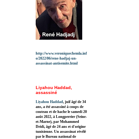
http://www.veroniquechemla.inf
o/2022/06/rene-hadjaj-un-
assassinat-antisemite.html
Liyahou Haddad,
assassiné
Liyahou Haddad
, juif âgé de 34
ans, a été assassiné à coups de
couteau et de hache le samedi 20
août 2022, à Longperrier (Seine-
et-Marne), par Mohammed
Dridi, âgé de 24 ans et d'origine
tunisienne. Un assassinat révélé
par le Bureau national de