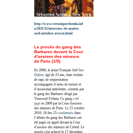
http://www.veroniquechemla.inf
o/2011/11/interview-de-maitre-
axel-metzker-avocat.html
Le procès du gang des
Barbares devant la Cour
d'assises des mineurs
de Paris (1/5)
En 2006, le jeune Français Juif
Ilan
Halimi,
âgé de 23 ans, était victime
de rapt, de séquestration
accompagnée d’actes de torture et
d’assassinat antisémite, commis par
le gang des Barbares dirigé par
Youssouf Fofana. Ce gang
a été
jugé
en 2009 par la Cour d'assises
des mineurs de Paris. Le 25 octobre
2010, 18 des 25
condamnés
dans
l’affaire du gang des Barbares ont
été jugés en appel devant la Cour
d’assises des mineurs de Créteil. Le
procès s'est achevé le 17 décembre