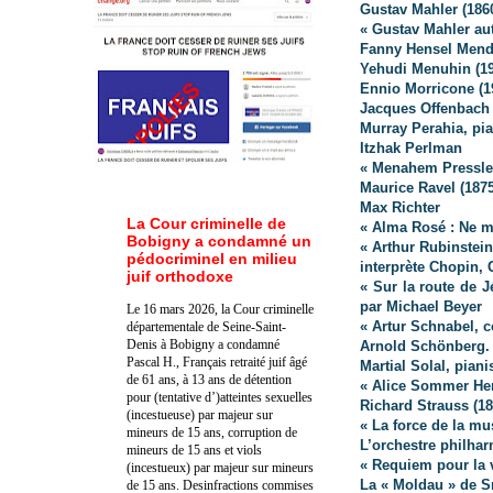
Gustav Mahler (186
« Gustav Mahler au
Fanny Hensel Mend
Yehudi Menuhin (191
Ennio Morricone (1
Jacques Offenbach 
Murray Perahia, pia
Itzhak Perlman
« Menahem Pressler
Maurice Ravel (1875
Max Richter
La Cour criminelle de
« Alma Rosé : Ne m’
Bobigny a condamné un
« Arthur Rubinstein
pédocriminel en milieu
interprète Chopin, 
juif orthodoxe
« Sur la route de J
par Michael Beyer
Le 16 mars 2026, la Cour criminelle
« Artur Schnabel, 
départementale de Seine-Saint-
Denis à Bobigny a condamné
Arnold Schönberg. 
Pascal H., Français retraité juif âgé
Martial Solal, piani
de 61 ans, à 13 ans de détention
« Alice Sommer Her
pour (tentative d’)atteintes sexuelles
Richard Strauss (18
(incestueuse) par majeur sur
« La force de la mu
mineurs de 15 ans, corruption de
L’orchestre philhar
mineurs de 15 ans et viols
« Requiem pour la 
(incestueux) par majeur sur mineurs
La « Moldau » de 
de 15 ans. Des
infractions commises