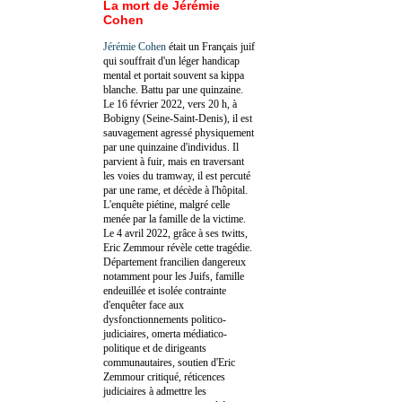
La mort de Jérémie
Cohen
Jérémie Cohen
était un Français juif
qui souffrait d'un léger handicap
mental et portait souvent sa kippa
blanche. Battu par une quinzaine.
Le 16 février 2022, vers 20 h, à
Bobigny (Seine-Saint-Denis), il est
sauvagement agressé physiquement
par une quinzaine d'individus. Il
parvient à fuir, mais en traversant
les voies du tramway, il est percuté
par une rame, et décède à l'hôpital.
L'enquête piétine, malgré celle
menée par la famille de la victime.
Le 4 avril 2022, grâce à ses twitts,
Eric Zemmour révèle cette tragédie.
Département francilien dangereux
notamment pour les Juifs, famille
endeuillée et isolée contrainte
d'enquêter face aux
dysfonctionnements politico-
judiciaires, omerta médiatico-
politique et de dirigeants
communautaires, soutien d'Eric
Zemmour critiqué, réticences
judiciaires à admettre les