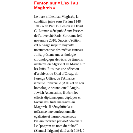
Fenton sur « L’exil au
Maghreb »
Le livre « L’exil au Maghreb, la
condition juive sous l’islam 1148-
1912 » de Paul B. Fenton et David
G. Littman a été publié aux Presses
de l'université Paris-Sorbonne le 9
novembre 2010. Succès d'édition,
cet ouvrage majeur, boycotté
notamment par des médias français
Juifs, présente une anthologie
chronologique de récits de témoins
oculaires en Algérie et au Maroc sur
les Juifs. Puis, par une sélection
d’archives du Quai d’Orsay, du
Foreign Office, de l’Alliance
israélite universelle (AIU) et de son
homologue britannique l’Anglo-
Jewish Association, il décrit les
efforts diplomatiques déployés en
faveur des Juifs maltraités au
Maghreb. Il démythifie la «
tolérance interconfessionnelle
égalitaire et harmonieuse sous
l’islam incarnée par al-Andalous ».
Le "pogrom au nom du djihad"
(Shmuel Trigano) du 5 août 1934, à