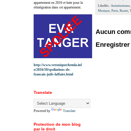
appartement en 2016 et lutte pour la
Libellés :
Antisémitisme
réintégration dans cet appartement.
Musique
,
Paris
,
Russie
,
Aucun comm
Enregistre
http://www.veroniquechemla.inf
o/2016/10/spoliations-de-
francais-juifs-laffaire.html
Translate
Powered by
Translate
Protection de mon blog
par le droit