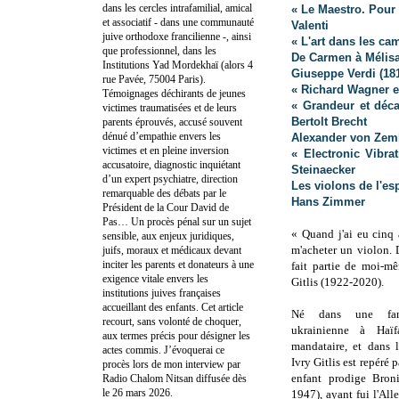
dans les cercles intrafamilial, amical
« Le Maestro. Pour
et associatif - dans une communauté
Valenti
juive orthodoxe francilienne -, ainsi
« L'art dans les ca
que professionnel, dans les
De Carmen à Mélis
Institutions Yad Mordekhaï (alors 4
Giuseppe Verdi (18
rue Pavée, 75004 Paris).
« Richard Wagner e
Témoignages déchirants de jeunes
« Grandeur et déca
victimes traumatisées et de leurs
Bertolt Brecht
parents éprouvés, accusé souvent
dénué d’empathie envers les
Alexander von Zeml
victimes et en pleine inversion
« Electronic Vibr
accusatoire, diagnostic inquiétant
Steinaecker
d’un expert psychiatre, direction
Les violons de l'es
remarquable des débats par le
Hans Zimmer
Président de la Cour David de
Pas… Un procès pénal sur un sujet
« Quand j'ai eu cinq 
sensible, aux enjeux juridiques,
m'acheter un violon. 
juifs, moraux et médicaux devant
inciter les parents et donateurs à une
fait partie de moi-m
exigence vitale envers les
Gitlis (1922-2020).
institutions juives françaises
accueillant des enfants. Cet article
Né dans une fami
recourt, sans volonté de choquer,
ukrainienne à Haïf
aux termes précis pour désigner les
mandataire, et dans l
actes commis. J’évoquerai ce
Ivry Gitlis est repéré 
procès lors de mon interview par
enfant prodige Bron
Radio Chalom Nitsan diffusée dès
le 26 mars 2026.
1947), ayant fui l'Al