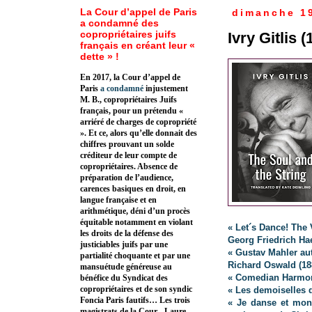
La Cour d’appel de Paris
dimanche 19
a condamné des
copropriétaires juifs
Ivry Gitlis 
français en créant leur «
dette » !
En 2017, la Cour d’appel de
Paris
a condamné
injustement
M. B., copropriétaires Juifs
français, pour un prétendu «
arriéré de charges de copropriété
». Et ce, alors qu’elle donnait des
chiffres prouvant un solde
créditeur de leur compte de
copropriétaires. Absence de
préparation de l’audience,
carences basiques en droit, en
langue française et en
arithmétique, déni d’un procès
équitable notamment en violant
« Let´s Dance! The 
les droits de la défense des
Georg Friedrich Ha
justiciables juifs par une
« Gustav Mahler au
partialité choquante et par une
Richard Oswald (18
mansuétude généreuse au
« Comedian Harmon
bénéfice du Syndicat des
copropriétaires et de son syndic
« Les demoiselles 
Foncia Paris fautifs… Les trois
« Je danse et mon
magistrats de la Cour - Laure