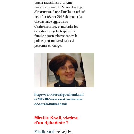
voisin musulman d’origine
malienne et âgé de 27 ans. La juge
d'instruction Anne Ihuellou a refusé
jusqu'en février 2018 de retenir la
circonstance aggravante
d'antisémitisme, et multiplie les
expertises psychiatriques. La
famille a porté plainte contre la
police pour non assistance à
personne en danger.
http://www.veroniquechemla.inf
o/2017/06/assassinat-antisemite-
de-sarah-halimi.html
Mireille Knoll, victime
d'un djihadiste ?
Mireille Knoll
, veuve juive