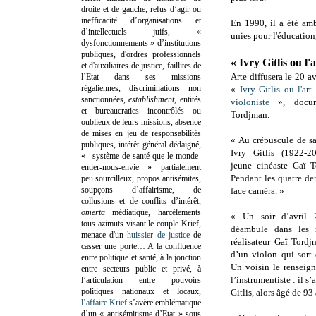
droite et de gauche, refus d’agir ou
inefficacité d’organisations et
En 1990, il a été am
d’intellectuels juifs, «
unies pour l'éducation,
dysfonctionnements » d’institutions
publiques, d'ordres professionnels
« Ivry Gitlis ou l'
et d'auxiliaires de justice, faillites de
Arte diffusera le 20 a
l’Etat dans ses missions
régaliennes, discriminations non
«
Ivry Gitlis ou l'ar
sanctionnées,
establishment
, entités
violoniste
», docum
et bureaucraties incontrôlés ou
Tordjman.
oublieux de leurs missions, absence
de mises en jeu de responsabilités
« Au crépuscule de sa
publiques, intérêt général dédaigné,
Ivry Gitlis (1922-2
« système-de-santé-que-le-monde-
jeune cinéaste Gaï T
entier-nous-envie » partialement
Pendant les quatre der
peu sourcilleux, propos antisémites,
soupçons d’affairisme, de
face caméra. »
collusions et de conflits d’intérêt,
omerta
médiatique, harcèlements
« Un soir d’avril 2
tous azimuts visant le couple Krief,
déambule dans les r
menace d'un
huissier de justice
de
réalisateur Gaï Tord
casser une porte…
A la confluence
d’un violon qui sort
entre politique et santé, à la jonction
Un voisin le renseign
entre secteurs public et privé, à
l’instrumentiste : il s’
l’articulation entre pouvoirs
politiques nationaux et locaux,
Gitlis, alors âgé de 93 
l’affaire Krief
s’avère emblématique
d’un « antisémitisme d’Etat » sous