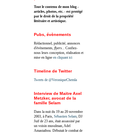
Tout le contenu de mon blog -
articles, photos, etc. - est protégé
par le droit de la propriété
littéraire et artistique.
Pubs, évènements
Rédactionnel, publicité, annonces
d'évènements,
flyers
... Confiez-
nous leurs conception, réalisation et
mise en ligne
en cliquant ici
Timeline de Twitter
Tweets de @VeroniqueChemla
Interview de Maitre Axel
Metzker, avocat de la
famille Selam
Dans la nuit du 19 au 20 novembre
2003, à Paris,
Sébastien Selam
, DJ
Juif de 23 ans, était assassiné par
un voisin musulman, Adel
Amastaibou. Débutait le combat de