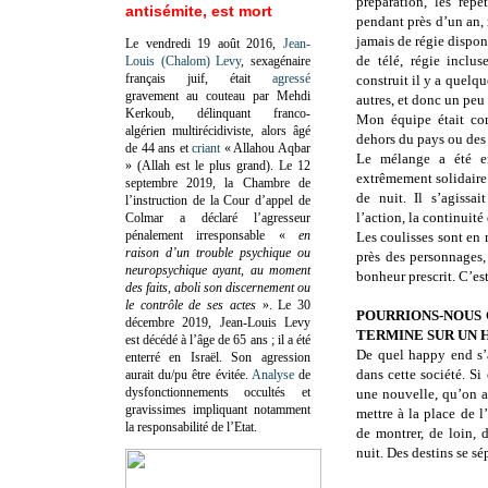
préparation, les répé
antisémite, est mort
pendant près d’un an, 
jamais de régie dispon
Le vendredi 19 août 2016,
Jean-
de télé, régie inclus
Louis (Chalom) Levy
, sexagénaire
français juif, était
agressé
construit il y a quelq
gravement au couteau par Mehdi
autres, et donc un peu 
Kerkoub, délinquant franco-
Mon équipe était com
algérien multirécidiviste, alors âgé
dehors du pays ou des 
de 44 ans et
criant
« Allahou Aqbar
Le mélange a été en
» (Allah est le plus grand). Le 12
extrêmement solidaire
septembre 2019, la Chambre de
de nuit. Il s’agissa
l’instruction de la Cour d’appel de
l’action, la continuité
Colmar a déclaré l’agresseur
pénalement irresponsable
«
en
Les coulisses sont en 
raison d’un trouble psychique ou
près des personnages,
neuropsychique ayant, au moment
bonheur prescrit. C’est
des faits, aboli son discernement ou
le contrôle de ses actes
»
. Le 30
POURRIONS-NOUS 
décembre 2019, Jean-Louis Levy
TERMINE SUR UN 
est décédé à l’âge de 65 ans ; il a été
De quel happy end s’
enterré en Israël. Son agression
dans cette société. Si
aurait du/pu être évitée.
Analyse
de
dysfonctionnements occultés et
une nouvelle, qu’on a
gravissimes impliquant notamment
mettre à la place de 
la responsabilité de l’Etat.
de montrer, de loin, 
nuit. Des destins se sé