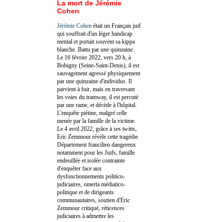
La mort de Jérémie
Cohen
Jérémie Cohen
était un Français juif
qui souffrait d'un léger handicap
mental et portait souvent sa kippa
blanche. Battu par une quinzaine.
Le 16 février 2022, vers 20 h, à
Bobigny (Seine-Saint-Denis), il est
sauvagement agressé physiquement
par une quinzaine d'individus. Il
parvient à fuir, mais en traversant
les voies du tramway, il est percuté
par une rame, et décède à l'hôpital.
L'enquête piétine, malgré celle
menée par la famille de la victime.
Le 4 avril 2022, grâce à ses twitts,
Eric Zemmour révèle cette tragédie.
Département francilien dangereux
notamment pour les Juifs, famille
endeuillée et isolée contrainte
d'enquêter face aux
dysfonctionnements politico-
judiciaires, omerta médiatico-
politique et de dirigeants
communautaires, soutien d'Eric
Zemmour critiqué, réticences
judiciaires à admettre les