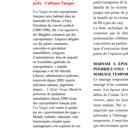
partie intégrante de la
juifs : l’affaire Tanger
famille de la victim
Eva Tanger
est une copropriétaire
purger une peine de pr
française juive habitant dans un
la famille de la victim
immeuble du Marais, à Paris.
de 80 types de cas).
Présidente du conseil syndical
La base archaïque du
(1988-1998), elle s’est opposée à
contenue par le droi
des illégalités commises par des
personnalités célèbres
copropriétaires. Emprises illégales
concernées au pardon e
sur des parties communes,
convoitise et spéculation
taux d’exécution dimin
immobilières, soupçons
partie de l’opinion pub
d’antisémitisme, abus de majorité
en Assemblées générales de
MARYAM A ÉPOU
copropriétaires, « mandat
POURRIEZ‑VOUS
temporaire » de Me Michèle
MARIAGE TEMPOR
Lebossé, administratrice judiciaire,
Le mariage temporaire
renouvelé depuis 2009, experts
mariage d’un commun 
judiciaires partiaux, jugements
iniques…
L’affaire Tanger
illustre le
mois. Les époux doiv
processus de spoliations
début de l’islam. A l
immobilières depuis 2000 visant
veuves, ainsi les ho
des copropriétaires français juifs.
leurs enfants. Par c
Eva Tanger
a été ruinée et spoliée
négociée par consent
par un « gouvernement des juges ».
prétendre à l’héritag
Malade, endettée, calomniée, cette
temporaire, il aura bie
fonctionnaire retraitée quasi-
que des hommes quitte
septuagénaire a été expulsée de son