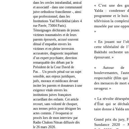
dans les cercles intrafamilial, amical
« C’est une des gra
et associatif - dans une communauté
Yalda : condenser 
juive orthodoxe francilienne -, ainsi
programme et le huis
que professionnel, dans les
télévision la complexi
Institutions Yad Mordekhaï (alors 4
rue Pavée, 75004 Paris).
muselée par une oppre
Témoignages déchirants de jeunes
»
victimes traumatisées et de leurs
parents éprouvés, accusé souvent
« En jouant sur l’ob
dénué d’empathie envers les
cette téléréalité de 
victimes et en pleine inversion
Bakhshi orchestre un
accusatoire, diagnostic inquiétant
éprouvant. »
d’un expert psychiatre, direction
remarquable des débats par le
Président de la Cour David de
« Autour de d
Pas… Un procès pénal sur un sujet
bouleversantes, l'aut
sensible, aux enjeux juridiques,
respectable
(film qui
juifs, moraux et médicaux devant
des menaces de mort e
inciter les parents et donateurs à une
ravageur. »
exigence vitale envers les
institutions juives françaises
« La révolte désespér
accueillant des enfants. Cet article
d’État qui se déchaî
recourt, sans volonté de choquer,
aux termes précis pour désigner les
taire donne à Yalda u
actes commis. J’évoquerai ce
procès lors de mon interview par
Grand prix du jury, F
Radio Chalom Nitsan diffusée dès
Sundance 2020 – Me
le 26 mars 2026.