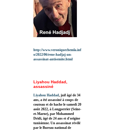
http://www.veroniquechemla.inf
o/2022/06/rene-hadjaj-un-
assassinat-antisemite.html
Liyahou Haddad,
assassiné
Liyahou Haddad
, juif âgé de 34
ans, a été assassiné à coups de
couteau et de hache le samedi 20
août 2022, à Longperrier (Seine-
et-Marne), par Mohammed
Dridi, âgé de 24 ans et d'origine
tunisienne. Un assassinat révélé
par le Bureau national de