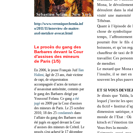
Mona, le dévoilement 
déroulent dans la réa
visité une maternit
Téhéran.
http://www.veroniquechemla.inf
Quant à l’épisode de
o/2011/11/interview-de-maitre-
chose de symbolique :
axel-metzker-avocat.html
temps, l’affrontemen
pourrait être le fil
Le procès du gang des
boissons, et qu’on reg
Barbares devant la Cour
chauffeur de taxi de 8
d'assises des mineurs
travailler. Ces personn
de Paris (1/5)
de mendier.
Le motard que Mona ren
En 2006, le jeune Français Juif
Ilan
l’insulte, il se met 
Halimi,
âgé de 23 ans, était victime
souvent les plus pauvre
de rapt, de séquestration
accompagnée d’actes de torture et
d’assassinat antisémite, commis par
ET SI VOUS DEVIE
le gang des Barbares dirigé par
Je dirais que Yalda, 
Youssouf Fofana. Ce gang
a été
lequel j’invite les spe
jugé
en 2009 par la Cour d'assises
du fictif « Institut d’
des mineurs de Paris. Le 25 octobre
dimension satirique, 
2010, 18 des 25
condamnés
dans
morale de l’Etat : Où
l’affaire du gang des Barbares ont
kitsch et l’émotion tir
été jugés en appel devant la Cour
d’assises des mineurs de Créteil. Le
Vous êtes la morale.
procès s'est achevé le 17 décembre
J’aimerais aussi que 