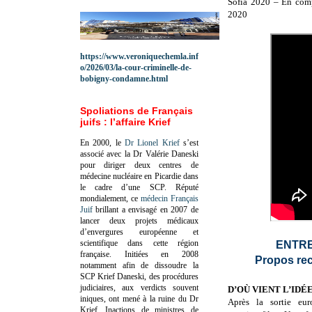
Sofia 2020 – En comp
2020
https://www.veroniquechemla.inf
o/2026/03/la-cour-criminelle-de-
bobigny-condamne.html
Spoliations de Français
juifs : l’affaire Krief
En 2000, le
Dr Lionel Krief
s’est
associé avec la Dr Valérie Daneski
pour diriger deux centres de
médecine nucléaire en Picardie dans
le cadre d’une SCP.
Réputé
mondialement, ce
médecin Français
Juif
brillant a envisagé en 2007 de
lancer deux projets médicaux
d’envergures européenne et
scientifique dans cette région
ENTRE
française.
Initiées en 2008
Propos rec
notamment afin de dissoudre la
SCP Krief Daneski, des procédures
judiciaires, aux verdicts souvent
D’OÙ VIENT L’IDÉE
iniques, ont mené à la ruine du Dr
Après la sortie eu
Krief.
Inactions de ministres de