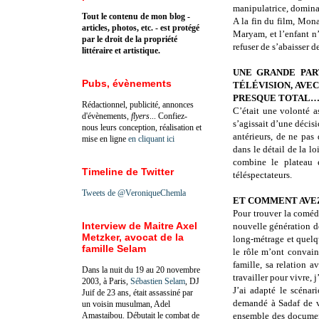
manipulatrice, dominat
Tout le contenu de mon blog -
A la fin du film, Mon
articles, photos, etc. - est protégé
Maryam, et l’enfant n’
par le droit de la propriété
refuser de s’abaisser d
littéraire et artistique.
UNE GRANDE PAR
Pubs, évènements
TÉLÉVISION, AVEC
PRESQUE TOTAL
Rédactionnel, publicité, annonces
C’était une volonté a
d'évènements,
flyers
... Confiez-
s’agissait d’une décis
nous leurs conception, réalisation et
antérieurs, de ne pas 
mise en ligne
en cliquant ici
dans le détail de la lo
combine le plateau e
Timeline de Twitter
téléspectateurs.
Tweets de @VeroniqueChemla
ET COMMENT AVEZ
Pour trouver la coméd
Interview de Maitre Axel
nouvelle génération de
Metzker, avocat de la
long-métrage et quelq
famille Selam
le rôle m’ont convain
famille, sa relation 
Dans la nuit du 19 au 20 novembre
travailler pour vivre, 
2003, à Paris,
Sébastien Selam
, DJ
J’ai adapté le scénar
Juif de 23 ans, était assassiné par
demandé à Sadaf de vi
un voisin musulman, Adel
Amastaibou. Débutait le combat de
ensemble des documenta