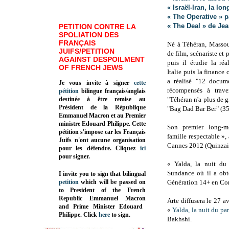
« Israël-Iran, la lo
« The Operative » p
« The Deal » de Je
PETITION CONTRE LA
SPOLIATION DES
FRANÇAIS
Né à Téhéran, Massou
JUIFS/PETITION
de film, scénariste et
AGAINST DESPOILMENT
puis il étudie la ré
OF FRENCH JEWS
Italie puis la finance 
a réalisé "12 docume
Je vous invite à signer
cette
récompensés à trav
pétition
bilingue français/anglais
destinée à être remise au
"Téhéran n'a plus de g
Président de la République
"Bag Dad Bar Ber" (35
Emmanuel Macron et au Premier
ministre Edouard Philippe. Cette
Son premier long-m
pétition s'impose car les Français
famille respectable », 
Juifs n'ont aucune organisation
Cannes 2012 (Quinzain
pour les défendre. Cliquez
ici
pour signer.
« Yalda, la nuit du
Sundance où il a obt
I invite you to sign that bilingual
petition
which will be passed on
Génération 14+ en Co
to President of the French
Republic
Emmanuel Macron
Arte diffusera le 27 a
and Prime Minister
Edouard
«
Yalda, la nuit du pa
Philippe
.
Click
here
to sign.
Bakhshi.