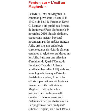
Fenton sur « L’exil au
Maghreb »
Le livre « L’exil au Maghreb, la
condition juive sous l’islam 1148-
1912 » de Paul B. Fenton et David
G. Littman a été publié aux Presses
de l'université Paris-Sorbonne le 9
novembre 2010. Succès d'édition,
cet ouvrage majeur, boycotté
notamment par des médias français
Juifs, présente une anthologie
chronologique de récits de témoins
oculaires en Algérie et au Maroc sur
les Juifs. Puis, par une sélection
d’archives du Quai d’Orsay, du
Foreign Office, de l’Alliance
israélite universelle (AIU) et de son
homologue britannique l’Anglo-
Jewish Association, il décrit les
efforts diplomatiques déployés en
faveur des Juifs maltraités au
Maghreb. Il démythifie la «
tolérance interconfessionnelle
égalitaire et harmonieuse sous
l’islam incarnée par al-Andalous ».
Le "pogrom au nom du djihad"
(Shmuel Trigano) du 5 août 1934, à