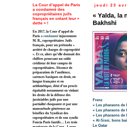
La Cour d’appel de Paris
jeudi 23 avr
a condamné des
copropriétaires juifs
« Yalda, la
français en créant leur «
Bakhshi
dette » !
En 2017, la Cour d’appel de
Paris
a condamné
injustement
M. B., copropriétaires Juifs
français, pour un prétendu «
arriéré de charges de copropriété
». Et ce, alors qu’elle donnait des
chiffres prouvant un solde
créditeur de leur compte de
copropriétaires. Absence de
préparation de l’audience,
carences basiques en droit, en
langue française et en
arithmétique, déni d’un procès
équitable notamment en violant
les droits de la défense des
justiciables juifs par une
Frenz
partialité choquante et par une
« Les pharaons de l
mansuétude généreuse au
« Les pharaons de l
bénéfice du Syndicat des
« Les pharaons de 
copropriétaires et de son syndic
« Al-Sissi, bons ba
Foncia Paris fautifs… Les trois
Le Qatar
magistrats de la Cour - Laure