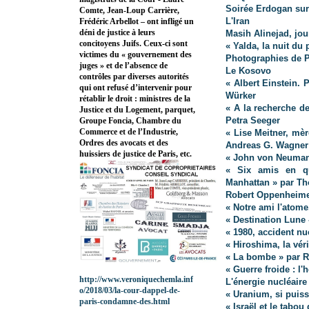
Soirée Erdogan sur
Comte, Jean-Loup Carrière,
L'Iran
Frédéric Arbellot – ont infligé un
déni de justice à leurs
Masih Alinejad, jou
concitoyens Juifs. Ceux-ci sont
« Yalda, la nuit d
victimes du « gouvernement des
Photographies de Pi
juges » et de l’absence de
Le Kosovo
contrôles par diverses autorités
« Albert Einstein. 
qui ont refusé d’intervenir pour
Würker
rétablir le droit : ministres de la
« A la recherche d
Justice et du Logement, parquet,
Petra Seeger
Groupe Foncia, Chambre du
Commerce et de l’Industrie,
« Lise Meitner, mè
Ordres des avocats et des
Andreas G. Wagner
huissiers de justice de Paris, etc.
« John von Neumann
« Six amis en qu
Manhattan » par 
Robert Oppenheimer
« Notre ami l'atome
« Destination Lune 
« 1980, accident nu
« Hiroshima, la vér
« La bombe » par
« Guerre froide : 
http://www.veroniquechemla.inf
L'énergie nucléaire
o/2018/03/la-cour-dappel-de-
« Uranium, si puis
paris-condamne-des.html
« Israël et le tabo