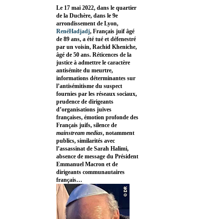
Le 17 mai 2022, dans le quartier
de la Duchère, dans le 9e
arrondissement de Lyon,
RenéHadjadj
, Français juif âgé
de 89 ans, a été tué et défenestré
par un voisin, Rachid Kheniche,
âgé de 50 ans. Réticences de la
justice à admettre le caractère
antisémite du meurtre,
informations déterminantes sur
l’antisémitisme du suspect
fournies par les réseaux sociaux,
prudence de dirigeants
d’organisations juives
françaises, émotion profonde des
Français juifs, silence de
mainstream medias
, notamment
publics, similarités avec
l’assassinat de Sarah Halimi,
absence de message du Président
Emmanuel Macron et de
dirigeants communautaires
français…