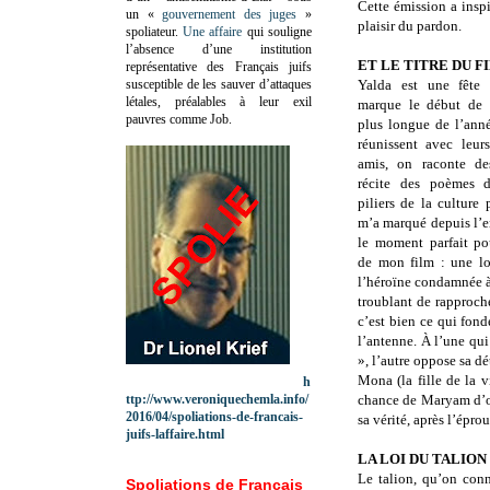
Cette émission a insp
un «
gouvernement des juges
»
plaisir du pardon.
spoliateur.
Une affaire
qui souligne
l’absence d’une institution
ET LE TITRE DU F
représentative des Français juifs
susceptible de les sauver d’attaques
Yalda est une fête 
létales, préalables à leur exil
marque le début de l
pauvres comme Job.
plus longue de l’anné
réunissent avec leur
amis, on raconte de
récite des poèmes 
piliers de la culture 
m’a marqué depuis l’en
le moment parfait po
de mon film : une lo
l’héroïne condamnée à
troublant de rapproche
c’est bien ce qui fond
l’antenne. À l’une qui
», l’autre oppose sa d
Mona (la fille de la v
h
ttp://www.veroniquechemla.info/
chance de Maryam d’ob
2016/04/spoliations-de-francais-
sa vérité, après l’épro
juifs-laffaire.html
LA LOI DU TALIO
Le talion, qu’on conn
Spoliations de Français