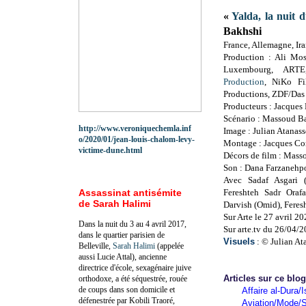
«
Yalda, la nuit 
Bakhshi
France, Allemagne, Ir
Production : Ali Mo
Luxembourg, ART
Production
, NiKo Fi
Productions, ZDF/Das 
Producteurs : Jacque
Scénario : Massoud B
http://www.veroniquechemla.inf
Image : Julian Atanas
o/2020/01/jean-louis-chalom-levy-
Montage : Jacques Co
victime-dune.html
Décors de film : Mas
Son : Dana Farzanehp
Avec Sadaf Asgari 
Assassinat antisémite
Fereshteh Sadr Oraf
de Sarah Halimi
Darvish (Omid), Feres
Sur Arte le 27 avril 2
Dans la nuit du 3 au 4 avril 2017,
Sur arte.tv du 26/04/
dans le quartier parisien de
Visuels
:
© Julian At
Belleville,
Sarah Halimi
(appelée
aussi Lucie Attal), ancienne
directrice d'école, sexagénaire juive
Articles sur ce blo
orthodoxe, a été séquestrée, rouée
de coups dans son domicile et
Affaire al-Dura/I
défenestrée par Kobili Traoré,
Aviation/Mode/S