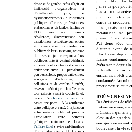
premier film, Une fa
droite et de gauche, refus d’agir ou
j’ai eu de gros probl
inefficacité d’organisations et
liés à son caractère
d’intellectuels juifs, «
plaintes ont été dépo
dysfonctionnements » d’institutions
contre le producteur
publiques, d'ordres professionnels
et d'auxiliaires de justice, faillites de
n’est jamais sorti e
l’Etat dans ses missions
réclamaient ma pe
régaliennes, discriminations non
presse… C’était absur
sanctionnées,
establishment
, entités
J’ai donc vécu une
et bureaucraties incontrôlés ou
d’attente avant de 
oublieux de leurs missions, absence
film. J’avais déjà en t
de mises en jeu de responsabilités
femme condamnée à 
publiques, intérêt général dédaigné,
événements depuis la r
« système-de-santé-que-le-monde-
entier-nous-envie » partialement
la famille du mari, en
peu sourcilleux, propos antisémites,
enrichi mon récit d’u
soupçons d’affairisme, de
condamnée. Attendre u
collusions et de conflits d’intérêt,
précisément sa faute e
omerta
médiatique, harcèlements
tous azimuts visant le couple Krief,
D’OÙ VOUS EST VE
menace d'un
huissier de justice
de
Des émissions de télé
casser une porte…
A la confluence
mettent en scène, et e
entre politique et santé, à la jonction
entre secteurs public et privé, à
L’émission qui m’a pa
l’articulation entre pouvoirs
c’est un des grands 
politiques nationaux et locaux,
ami qui connaissait 
l’affaire Krief
s’avère emblématique
bouleversé : la vie et
d’un « antisémitisme d’Etat » sous