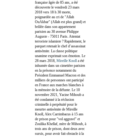
française âgée de 85 ans, a été
découverte le vendredi 23 mars
2018 vers 18 h 30 morte,
poignardée au cri de "Allah
OuAkbar" (Allah est plus grand) et
brûlée dans son appartement
parisien au 30 avenue Philippe
Auguste - 75011 Paris. Attentat
terroriste islamiste ? Rapidement, le
parquet retenait le chef d’assassinat
antisémite. La classe politique
unanime exprimait son émotion. Le
28 mars 2018,
Mireille Knoll
a été
inhumée dans un cimetière parisien
en la présence notamment du
Président Emmanuel Macron et des
milliers de personnes ont participé
en France aux marches blanches à
la mémoire de la défunte. Le 10
novembre 2021, Yacine Mihoub a
été condamné à la réclusion
criminelle à perpétuité pour le
meurtre antisémite de Mireille
Knoll, Alex Carrimbacus à 15 ans
de prison pour "vol aggravé" et
Zoulika Khellaf, mère de Mihoub, à
trois ans de prison, dont deux avec
sursis, pour avoir fait obstacle à la