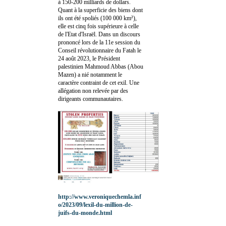
à 150-200 milliards de dollars.
Quant à la superficie des biens dont
ils ont été spoliés (100 000 km²),
elle est cinq fois supérieure à celle
de l'Etat d'Israël. Dans un discours
prononcé lors de la 11e session du
Conseil révolutionnaire du Fatah le
24 août 2023, le Président
palestinien Mahmoud Abbas (Abou
Mazen) a nié notamment le
caractère contraint de cet exil. Une
allégation non relevée par des
dirigeants communautaires.
http://www.veroniquechemla.inf
o/2023/09/lexil-du-million-de-
juifs-du-monde.html