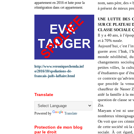
appartement en 2016 et lutte pour la
nom, sans père, des « b
réintégration dans cet appartement.
à présent de mieux pro
UNE LUTTE DES C
SUR CE PLATEAU 
CLASSE SOCIALE 
Il y a 40 ans, à l’épo
et à 70% rurale.
Aujourd’hui, c’est l’in
guerre avec l’Irak, l
monde néolibéral, du
changements sociolog
http://www.veroniquechemla.inf
petites villes, la cul
o/2016/10/spoliations-de-
d’étudiantes que d’étud
francais-juifs-laffaire.html
ce contexte qu’advient
que procède la venu
chauffeur de Nasser Z
Translate
aidé la famille à la mo
question de classe se
Zia.
Maryam n’est ni une
Powered by
Translate
nombreux témoignages
On voit que ces crimine
de cette société où la 
Protection de mon blog
par le droit
sociale. À cet égard