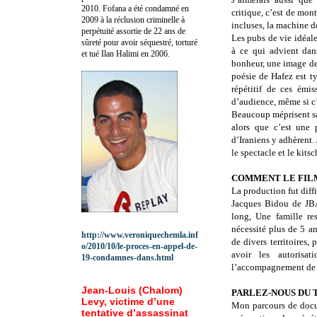
2010.
Fofana a été c
ondamné en
critique, c’est de mo
2009 à la réclusion criminelle à
incluses, la machine d
perpétuité assortie de 22 ans de
Les pubs de vie idéale
sûreté pour avoir séquestré, torturé
à ce qui advient dans
et tué Ilan Halimi en 2006.
bonheur, une image de r
poésie de Hafez est t
répétitif de ces émis
d’audience, même si c
Beaucoup méprisent sa
alors que c’est une 
d’Iraniens y adhèrent. 
le spectacle et le kitsc
COMMENT LE FILM 
La production fut dif
Jacques Bidou de JB
long, Une famille re
nécessité plus de 5 a
http://www.veroniquechemla.inf
de divers territoires
o/2010/10/le-proces-en-appel-de-
avoir les autorisa
19-condamnes-dans.html
l’accompagnement de Ja
Jean-Louis (Chalom)
PARLEZ-NOUS DU 
Levy, victime d’une
Mon parcours de docum
tentative d’assassinat