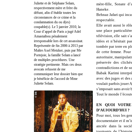
Juliette et de Stéphane Selam,
mère-fille, Sonate 
respectivement mère et frère du
Haneke.
défunt, afin d’établir toutes les
Behnaz Jafari qui inca
circonstances de ce crime et la
respectable.
condamnation du ou d(es)
Elle avait aussi le rô
coupable(s). Le 5 janvier 2010, la
une place particulièr
Cour d’appel de Paris a jugé Adel
télévision, elle sait s
Amastaibou pénalement
irresponsable lors de cet assassinat.
idées et n’hésitait p
Représentée de fin 2006 à 2013 par
tombée par terre en ple
Maître Axel Metzker, puis par Me
de cette femme. Pour 
Portejoie, la famille Selam a lancé
autoritaire, manipulat
de multiples procédures. Une
préservée des cliché
stratégie pertinente. Mais ces deux
contradictions et de so
avocats refusent de me
Babak Karimi interprè
communiquer leur dossier bien que
avec des juges et des 
je bénéficie de l'accord de Mme
Juliette Selam.
voulait parfois jouer A
s’imposait sans avoir b
Tout le monde l’écoute,
EN QUOI VOTRE 
D’AUJOURD’HUI ?
Pour moi, tous les ge
documentaire et il m’im
ancrée dans la socié
tournants de l’histoi