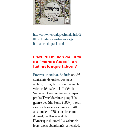
http://www.veroniquechemla.info/2
010/11/interview-de-david-g-
littman-et-de-paul.html
L'exil du million de Juifs
du "monde Arabe", un
fait historique tabou ?
Environ un million de Juifs
ont été
contraints de quitter des pays
arabes, l’Iran, la Turquie, la vieille
ville de Jérusalem, la Judée, la
Samarie - trois territoires occupés
par la (Trans)Jordanie jusqu'à la
guerre des Six-Jours (1967) -, etc.,
essentiellement des années 1940
aux années 1970 et en direction
d'Israël, de l'Europe et de
l'Amérique du nord. La valeur de
leurs biens abandonnés est évaluée