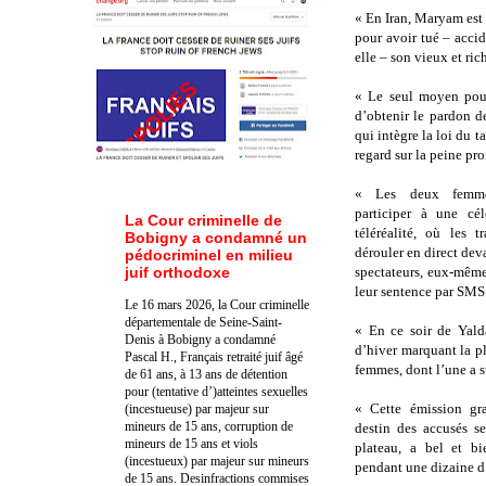
« En Iran, Maryam es
pour avoir tué – acci
elle – son vieux et ric
« Le seul moyen pour
d’obtenir le pardon d
qui intègre la loi du t
regard sur la peine pr
« Les deux femme
participer à une cé
La Cour criminelle de
téléréalité, où les t
Bobigny a condamné un
dérouler en direct dev
pédocriminel en milieu
juif orthodoxe
spectateurs, eux-même
leur sentence par SMS
Le 16 mars 2026, la Cour criminelle
départementale de Seine-Saint-
« En ce soir de Yalda
Denis à Bobigny a condamné
d’hiver marquant la p
Pascal H., Français retraité juif âgé
femmes, dont l’une a s
de 61 ans, à 13 ans de détention
pour (tentative d’)atteintes sexuelles
« Cette émission gr
(incestueuse) par majeur sur
mineurs de 15 ans, corruption de
destin des accusés s
mineurs de 15 ans et viols
plateau, a bel et bi
(incestueux) par majeur sur mineurs
pendant une dizaine d
de 15 ans. Des
infractions commises