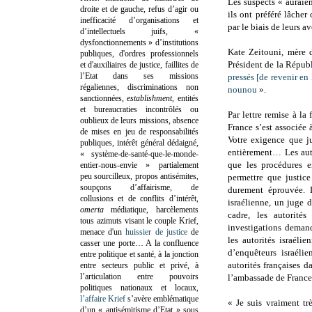
Les suspects « auraie
droite et de gauche, refus d’agir ou
ils ont préféré lâcher
inefficacité d’organisations et
par le biais de leurs av
d’intellectuels juifs, «
dysfonctionnements » d’institutions
Kate Zeitouni, mère 
publiques, d'ordres professionnels
Président de la Répub
et d'auxiliaires de justice, faillites de
l’Etat dans ses missions
pressés [de revenir en
régaliennes, discriminations non
nounou
».
sanctionnées,
establishment
, entités
et bureaucraties incontrôlés ou
Par lettre remise à l
oublieux de leurs missions, absence
France s’est associé
de mises en jeu de responsabilités
Votre exigence que ju
publiques, intérêt général dédaigné,
entièrement… Les auto
« système-de-santé-que-le-monde-
que les procédures e
entier-nous-envie » partialement
peu sourcilleux, propos antisémites,
permettre que justic
soupçons d’affairisme, de
durement éprouvée. D
collusions et de conflits d’intérêt,
israélienne, un juge d
omerta
médiatique, harcèlements
cadre, les autorité
tous azimuts visant le couple Krief,
investigations demand
menace d'un
huissier de justice
de
les autorités israéli
casser une porte…
A la confluence
d’enquêteurs israéli
entre politique et santé, à la jonction
autorités françaises d
entre secteurs public et privé, à
l’articulation entre pouvoirs
l’ambassade de France 
politiques nationaux et locaux,
l’affaire Krief
s’avère emblématique
« Je suis vraiment tr
d’un « antisémitisme d’Etat » sous