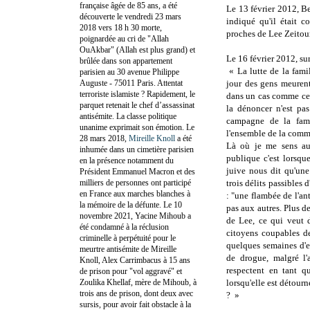
française âgée de 85 ans, a été
Le 13 février 2012, B
découverte le vendredi 23 mars
indiqué qu'il était 
2018 vers 18 h 30 morte,
proches de Lee Zeitoun
poignardée au cri de "Allah
OuAkbar" (Allah est plus grand) et
Le 16 février 2012, sur
brûlée dans son appartement
« La lutte de la fami
parisien au 30 avenue Philippe
Auguste - 75011 Paris. Attentat
jour des gens meurent
terroriste islamiste ? Rapidement, le
dans un cas comme cel
parquet retenait le chef d’assassinat
la dénoncer n'est pa
antisémite. La classe politique
campagne de la fami
unanime exprimait son émotion. Le
l'ensemble de la commu
28 mars 2018,
Mireille Knoll
a été
Là où je me sens auj
inhumée dans un cimetière parisien
publique c'est lorsqu
en la présence notamment du
juive nous dit qu'un
Président Emmanuel Macron et des
milliers de personnes ont participé
trois délits passibles 
en France aux marches blanches à
: "une flambée de l'a
la mémoire de la défunte. Le 10
pas aux autres. Plus d
novembre 2021, Yacine Mihoub a
de Lee, ce qui veut d
été condamné à la réclusion
citoyens coupables de 
criminelle à perpétuité pour le
quelques semaines d'e
meurtre antisémite de Mireille
de drogue, malgré l'
Knoll, Alex Carrimbacus à 15 ans
respectent en tant q
de prison pour "vol aggravé" et
Zoulika Khellaf, mère de Mihoub, à
lorsqu'elle est détourn
trois ans de prison, dont deux avec
? »
sursis, pour avoir fait obstacle à la