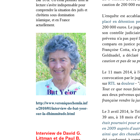
caution de 200 000 eur
lecture s'avère indispensable pour
comprendre la situation des juifs et
chrétiens sous domination
L'enquête est accabl
islamique, et en France
placé en détention pr
actuellement.
200 000 euros. Le juge 
son contrôle judiciai
prévenu n'a pas payé l
comparu en justice po
Françoise Cotta, n'a 
Goldnadel, a déclaré 
caution et pas de sa p
Le 11 mars 2014, à l'
convocation par le jug
sur
RTL
sa
douleur
- "
Tout ce que nous faiso
aux deux prévenus qui 
française rendre la ju
http://www.veroniquechemla.inf
o/2010/01/interview-de-bat-yeor-
Le 3 avril 2014, le T
sur-la-dhimmitude.html
39 ans, à 18 mois d’
était poursuivi pour 
en 2009 auprès d'autre
Interview de David G.
ainsi que des chaudi
Littman et de Paul B.
été condamné à verse