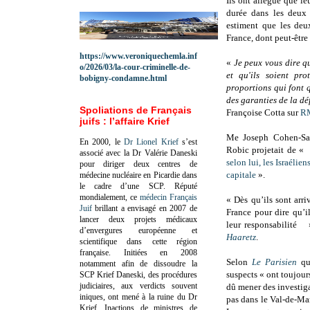
Ils ont allégué que l
durée dans les deux p
estiment que les deu
France, dont peut-être 
https://www.veroniquechemla.inf
«
Je peux vous dire qu
o/2026/03/la-cour-criminelle-de-
et qu'ils soient pr
bobigny-condamne.html
proportions qui font q
des garanties de la dé
Spoliations de Français
Françoise Cotta sur
R
juifs : l’affaire Krief
Me Joseph Cohen-Sabb
En 2000, le
Dr Lionel Krief
s’est
Robic projetait de
associé avec la Dr Valérie Daneski
selon lui, les Israélie
pour diriger deux centres de
capitale
».
médecine nucléaire en Picardie dans
le cadre d’une SCP.
Réputé
mondialement, ce
médecin Français
« Dès qu’ils sont arri
Juif
brillant a envisagé en 2007 de
France pour dire qu’i
lancer deux projets médicaux
leur responsabilité 
d’envergures européenne et
Haaretz
.
scientifique dans cette région
française.
Initiées en 2008
Selon
Le Parisien
qui
notamment afin de dissoudre la
suspects « ont toujours
SCP Krief Daneski, des procédures
judiciaires, aux verdicts souvent
dû mener des investiga
iniques, ont mené à la ruine du Dr
pas dans le Val-de-Mar
Krief.
Inactions de ministres de