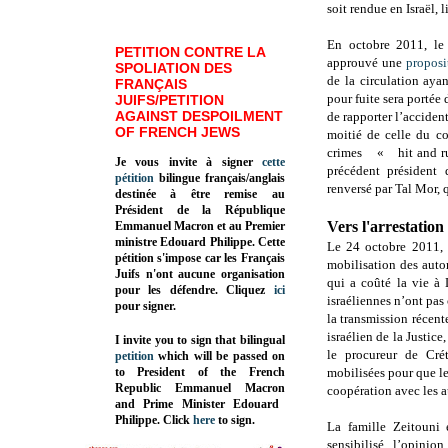
soit rendue en Israël, 
En octobre 2011, le 
PETITION CONTRE LA
approuvé une
proposi
SPOLIATION DES
de la circulation ayant
FRANÇAIS
pour fuite sera portée 
JUIFS/PETITION
AGAINST DESPOILMENT
de rapporter l’accide
OF FRENCH JEWS
moitié de celle du co
crimes « hit and run
Je vous invite à signer
cette
précédent président 
pétition
bilingue français/anglais
renversé par Tal Mor, 
destinée à être remise au
Président de la République
Vers l'arrestation
Emmanuel Macron et au Premier
ministre Edouard Philippe. Cette
Le 24 octobre 2011,
pétition s'impose car les Français
mobilisation des auto
Juifs n'ont aucune organisation
qui a coûté la vie à 
pour les défendre. Cliquez
ici
israéliennes n’ont pas 
pour signer.
la transmission récent
israélien de la Justice
I invite you to sign that bilingual
le procureur de Crét
petition
which will be passed on
to President of the French
mobilisées pour que l
Republic
Emmanuel Macron
coopération avec les a
and Prime Minister
Edouard
Philippe
.
Click
here
to sign.
La famille Zeitouni
sensibilisé l’opinio