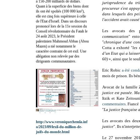
à 150-200 milliards de dollars.
jurisprudence du tr
Quant à la superficie des biens dont
procureur s'est appuyé
ils ont été spoliés (100 000 km²),
dans lesquels des pe
elle est cinq fois supérieure à celle
l'accident avait causé
de l'Etat d'Israël. Dans un discours
prononcé lors de la 11e session du
Les avocats des p
Conseil révolutionnaire du Fatah le
24 août 2023, le Président
communication
" ento
palestinien Mahmoud Abbas (Abou
"
chronique d'une co
Mazen) a nié notamment le
Cotta a exhorté "
les
caractère contraint de cet exil. Une
d’un Etat qui a laisser
allégation non relevée par des
60)
», ainsi que le sou
dirigeants communautaires.
Eric Robic
a été con
mois de prison. Ils bén
Avocat de la famille
justice est passée. Ma
Itzik et Kate Zeitoun
commentaires
. Fiancé
"
La justice française a
Les avocats des deux
http://www.veroniquechemla.inf
justice
". Ils n'interjet
o/2023/09/lexil-du-million-de-
juifs-du-monde.html
Le 27 novembre 20