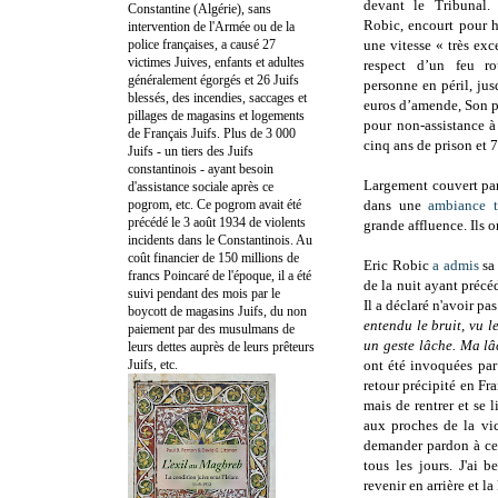
devant le Tribunal
Constantine (Algérie), sans
Robic, encourt
pour h
intervention de l'Armée ou de la
police françaises, a causé 27
une vitesse « très ex
victimes Juives, enfants et adultes
respect d’un feu ro
généralement égorgés et 26 Juifs
personne en péril,
jus
blessés, des incendies, saccages et
euros d’amende, Son p
pillages de magasins et logements
pour non-assistance à
de Français Juifs. Plus de 3 000
cinq ans de prison et
Juifs - un tiers des Juifs
constantinois - ayant besoin
Largement couvert par 
d'assistance sociale après ce
pogrom, etc. Ce pogrom avait été
dans une
ambiance 
précédé le 3 août 1934 de violents
grande affluence. I
ls o
incidents dans le Constantinois. Au
coût financier de 150 millions de
Eric Robic
a admis
sa 
francs Poincaré de l'époque, il a été
de la nuit ayant précéd
suivi pendant des mois par le
Il a déclaré n'avoir p
boycott de magasins Juifs, du non
entendu le bruit, vu l
paiement par des musulmans de
un geste lâche. Ma lâc
leurs dettes auprès de leurs prêteurs
Juifs, etc.
ont été invoquées par
retour précipité en F
mais de rentrer et se
aux proches de la vi
demander pardon à cet
tous les jours. J'ai 
revenir en arrière et l