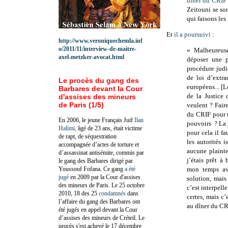
dîner du CRIF
Zeitouni se so
qui faisons les
Et
il a poursuivi
:
http://www.veroniquechemla.inf
o/2011/11/interview-de-maitre-
« Malheureusem
axel-metzker-avocat.html
déposer une p
procédure judi
de loi d’extr
Le procès du gang des
européens... [L
Barbares devant la Cour
de la Justice q
d'assises des mineurs
de Paris (1/5)
veulent ? Fair
du CRIF pour un
En 2006, le jeune Français Juif
Ilan
pouvoirs ? La j
Halimi,
âgé de 23 ans, était victime
pour cela il fa
de rapt, de séquestration
les autorités i
accompagnée d’actes de torture et
aucune plainte
d’assassinat antisémite, commis par
j’étais prêt 
le gang des Barbares dirigé par
Youssouf Fofana. Ce gang
a été
mon temps ave
jugé
en 2009 par la Cour d'assises
solution, mais 
des mineurs de Paris. Le 25 octobre
c’est interpell
2010, 18 des 25
condamnés
dans
certes, mais c’
l’affaire du gang des Barbares ont
au dîner du CRI
été jugés en appel devant la Cour
d’assises des mineurs de Créteil. Le
procès s'est achevé le 17 décembre