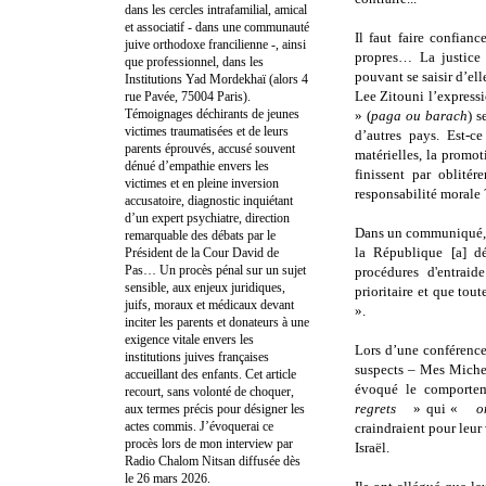
dans les cercles intrafamilial, amical
et associatif - dans une communauté
Il faut faire confian
juive orthodoxe francilienne -, ainsi
propres… La justice 
que professionnel, dans les
pouvant se saisir d’e
Institutions Yad Mordekhaï (alors 4
Lee Zitouni l’express
rue Pavée, 75004 Paris).
Témoignages déchirants de jeunes
» (
paga ou barach
) 
victimes traumatisées et de leurs
d’autres pays. Est-ce
parents éprouvés, accusé souvent
matérielles, la promot
dénué d’empathie envers les
finissent par oblité
victimes et en pleine inversion
responsabilité morale 
accusatoire, diagnostic inquiétant
d’un expert psychiatre, direction
Dans un communiqué, l
remarquable des débats par le
la République [a] dé
Président de la Cour David de
Pas… Un procès pénal sur un sujet
procédures d'entrai
sensible, aux enjeux juridiques,
prioritaire et que tout
juifs, moraux et médicaux devant
».
inciter les parents et donateurs à une
exigence vitale envers les
Lors d’une conférence
institutions juives françaises
suspects – Mes Miche
accueillant des enfants. Cet article
évoqué le comporte
recourt, sans volonté de choquer,
regrets
» qui «
o
aux termes précis pour désigner les
actes commis. J’évoquerai ce
craindraient pour leur
procès lors de mon interview par
Israël.
Radio Chalom Nitsan diffusée dès
le 26 mars 2026.