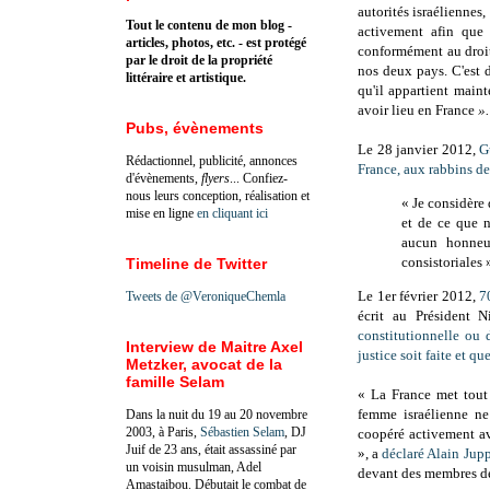
autorités israéliennes,
Tout le contenu de mon blog -
activement afin que 
articles, photos, etc. - est protégé
conformément au droit
par le droit de la propriété
nos deux pays. C'est d
littéraire et artistique.
qu'il appartient maint
avoir lieu en France
».
Pubs, évènements
Le 28 janvier 2012,
G
Rédactionnel, publicité, annonces
France, aux rabbins d
d'évènements,
flyers
... Confiez-
nous leurs conception, réalisation et
« Je considère 
mise en ligne
en cliquant ici
et de ce que 
aucun honneu
consistoriales 
Timeline de Twitter
Le 1er février 2012,
7
Tweets de @VeroniqueChemla
écrit au Président 
constitutionnelle ou 
Interview de Maitre Axel
justice soit faite et q
Metzker, avocat de la
famille Selam
« La France met tout
femme israélienne ne 
Dans la nuit du 19 au 20 novembre
2003, à Paris,
Sébastien Selam
, DJ
coopéré activement ave
Juif de 23 ans, était assassiné par
», a
déclaré Alain Jup
un voisin musulman, Adel
devant des membres de
Amastaibou. Débutait le combat de