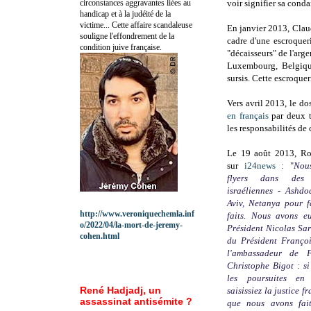
circonstances aggravantes liées au
voir signifier sa cond
handicap et à la judéité de la
victime... Cette affaire scandaleuse
En janvier 2013, Cla
souligne l'effondrement de la
cadre d'une escroquer
condition juive française.
"décaisseurs" de l'arge
Luxembourg, Belgique
sursis. Cette escroquer
Vers avril 2013, le do
en français
par deux t
les responsabilités de
Le 19 août 2013, Ro
sur
i24news
: "
Nous
flyers dans des 
israéliennes - Ashdo
Aviv, Netanya pour f
http://www.veroniquechemla.inf
faits. Nous avons e
o/2022/04/la-mort-de-jeremy-
Président Nicolas Sar
cohen.html
du Président Françoi
l'ambassadeur de F
Christophe Bigot : s
les poursuites en 
René Hadjadj, un
saisissiez la justice f
assassinat antisémite ?
que nous avons fait