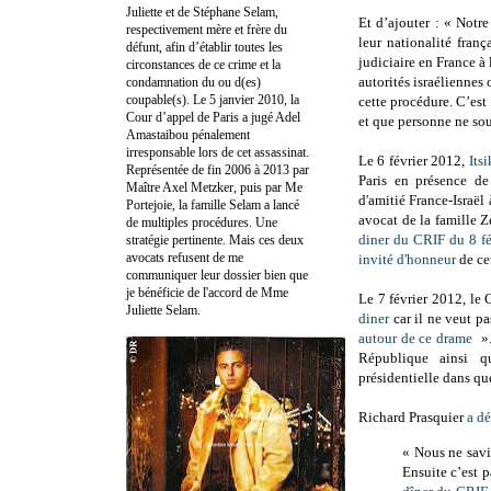
Juliette et de Stéphane Selam,
Et d’ajouter : « Notre
respectivement mère et frère du
leur nationalité fran
défunt, afin d’établir toutes les
judiciaire en France à
circonstances de ce crime et la
autorités israéliennes 
condamnation du ou d(es)
coupable(s). Le 5 janvier 2010, la
cette procédure. C’est
Cour d’appel de Paris a jugé Adel
et que personne ne sou
Amastaibou pénalement
irresponsable lors de cet assassinat.
Le 6 février 2012,
Its
Représentée de fin 2006 à 2013 par
Paris en présence d
Maître Axel Metzker, puis par Me
d'amitié France-Israël
Portejoie, la famille Selam a lancé
avocat de la famille Z
de multiples procédures. Une
diner du CRIF du 8 fé
stratégie pertinente. Mais ces deux
avocats refusent de me
invité d'honneur
de ce
communiquer leur dossier bien que
je bénéficie de l'accord de Mme
Le 7 février 2012, le
Juliette Selam.
diner
car il ne veut p
autour de ce drame
».
République ainsi 
présidentielle dans qu
Richard Prasquier
a dé
« Nous ne savio
Ensuite c’est p