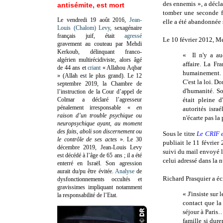
des ennemis », a décl
antisémite, est mort
tomber une seconde f
Le vendredi 19 août 2016,
Jean-
elle a été abandonnée s
Louis (Chalom) Levy
, sexagénaire
français juif, était
agressé
Le 10 février 2012, Me
gravement au couteau par Mehdi
Kerkoub, délinquant franco-
« Il n'y a au
algérien multirécidiviste, alors âgé
affaire. La Fr
de 44 ans et
criant
« Allahou Aqbar
humainement. 
» (Allah est le plus grand). Le 12
C'est la loi. D
septembre 2019, la Chambre de
d'humanité. So
l’instruction de la Cour d’appel de
Colmar a déclaré l’agresseur
était pleine d
pénalement irresponsable
«
en
autorités isra
raison d’un trouble psychique ou
n'écarte pas la
neuropsychique ayant, au moment
des faits, aboli son discernement ou
Sous le titre
Le CRIF e
le contrôle de ses actes
»
. Le 30
publiait le 11 février 
décembre 2019, Jean-Louis Levy
suivi du mail
envoyé l
est décédé à l’âge de 65 ans ; il a été
celui adressé dans la 
enterré en Israël. Son agression
aurait du/pu être évitée.
Analyse
de
Richard Prasquier a écr
dysfonctionnements occultés et
gravissimes impliquant notamment
« J'insiste sur 
la responsabilité de l’Etat.
contact que la
séjour à Paris…
famille si dure