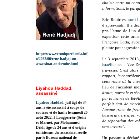
choisir entre un cont
informations, le parqu
Eric Robic
est sorti 
d’après-midi,. Il a dé
pris l’arme de l’un 
expertiser cette arm
Françoise Cotta, avoca
plainte pour agression
http://www.veroniquechemla.inf
o/2022/06/rene-hadjaj-un-
Le 3 septembre 2013
assassinat-antisemite.html
israéliennes
: "
Lee Ze
traverser. C'est alors
rapport, le contrôleur
cette route où la vite
lieu de l'accident mo
Liyahou Haddad,
droite, normale et sèc
assassiné
par la mairie de Tel-A
Liyahou Haddad
, juif âgé de 34
parfait état de marc
ans, a été assassiné à coups de
Aucune trace de frei
couteau et de hache le samedi 20
bassin arrière droit
»,
août 2022, à Longperrier (Seine-
de séparation des voi
et-Marne), par Mohammed
sens inverse
".
Dridi, âgé de 24 ans et d'origine
tunisienne. Un assassinat révélé
par le Bureau national de
Un passant a déclar