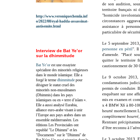
de son audition, soum
territoire français n
"homicide involontai
http://www.veroniquechemla.inf
circonstances aggrav
o/2022/08/eyal-hadda-assassinat-
antisemite.html
assistance à person
particulière de sécuri
Le 5 septembre 2013,
personne en péril
". I
Interview de Bat Ye’or
d'amende. "Placé sous
sur la dhimmitude
quitter le territoire
Bat Ye’or
est une essayiste
cautionnement de 30 0
spécialiste des minorités religieuses
dans le monde islamique. Elle a
Le 9 octobre 2013
forgé le terme
dhimmitude
pour
condamnations judici
désigner le statut cruel des
permis de conduire. Il
minorités non-musulmanes
enquêtant sur une aff
(Dhimmis) dans les pays
mis en examen et compa
islamiques ou en « terre d’islam ».
Elle a aussi analysé Eurabia,
x 4 BMW X6 à 80-100 k
alliance euro-arabe visant à unir
heurté mortellement 
l’Europe aux pays arabes dans un
complètement bourré,
ensemble méditerranéen. Les
Rentrant précipitamme
éditions Les Provinciales ont
d’être reconnu à l’aéro
republié "Le Dhimmi" et les
"Documents" sur le "Dhimmi" de
Le 3 octobre 2013, Er
Bat Ye'or. Un essai pionnier dont la