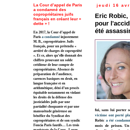
La Cour d’appel de Paris
jeudi 16 avr
a condamné des
copropriétaires juifs
Eric Robic,
français en créant leur «
pour l'accid
dette » !
été assassi
En 2017, la Cour d’appel de
Paris
a condamné
injustement
M. B., copropriétaires Juifs
français, pour un prétendu «
arriéré de charges de copropriété
». Et ce, alors qu’elle donnait des
chiffres prouvant un solde
créditeur de leur compte de
copropriétaires. Absence de
préparation de l’audience,
carences basiques en droit, en
langue française et en
arithmétique, déni d’un procès
équitable notamment en violant
les droits de la défense des
justiciables juifs par une
partialité choquante et par une
fui, sans lui porter
mansuétude généreuse au
victime ont porté pl
bénéfice du Syndicat des
Robic
a été condam
copropriétaires et de son syndic
Foncia Paris fautifs… Les trois
mois de prison. Un
magistrats de la Cour - Laure