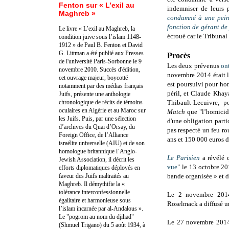
Fenton sur « L’exil au
indemniser de leurs 
Maghreb »
condamné à une pein
fonction de gérant de 
Le livre « L’exil au Maghreb, la
écroué car le Tribunal
condition juive sous l’islam 1148-
1912 » de Paul B. Fenton et David
G. Littman a été publié aux Presses
Procès
de l'université Paris-Sorbonne le 9
Les
deux prévenus
on
novembre 2010. Succès d'édition,
novembre 2014 était l
cet ouvrage majeur, boycotté
est poursuivi pour ho
notamment par des médias français
péril, et Claude Khay
Juifs, présente une anthologie
chronologique de récits de témoins
Thibault-Lecuivre,
p
oculaires en Algérie et au Maroc sur
Match
que
"l’homicid
les Juifs. Puis, par une sélection
d'une obligation partic
d’archives du Quai d’Orsay, du
pas respecté un feu r
Foreign Office, de l’Alliance
ans et 150 000 euros 
israélite universelle (AIU) et de son
homologue britannique l’Anglo-
Le Parisien
a révélé 
Jewish Association, il décrit les
vue
" le 13 octobre 20
efforts diplomatiques déployés en
faveur des Juifs maltraités au
bande organisée » et d
Maghreb. Il démythifie la «
tolérance interconfessionnelle
Le 2 novembre 201
égalitaire et harmonieuse sous
Roselmack a diffusé 
l’islam incarnée par al-Andalous ».
Le "pogrom au nom du djihad"
Le 27 novembre 2014
(Shmuel Trigano) du 5 août 1934, à