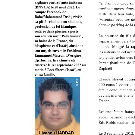
vigilance contre l'antisémitisme
l'endroit du choc sur
(BNVCA) le 28 août 2022. Le
tombeau ouvert dans 
compte Facebook de
failli, dans leur fuite,
Baha/Mohammed Dridi, révèle
immeuble avec ses deu
sa piété - chahada ou shahada,
dans le parking de la 
profession de foi islamique,
réitérée dans plusieurs posts -
La nourrice du fils 
son soutien aux "Palestiniens",
sa haine de la France, du
l'appartement vers 7 h
blasphème et d'Israël, ainsi que
heures. Malgré la rap
son mépris envers le Président
les auteurs de cet ac
Emmanuel Macron. D’origine
le premier avion vers 
djerbienne, la victime a été
Perret (banlieue de 
enterrée le 1er septembre 2022 au
Raphaël
matin à Beer Sheva (Israël) où
vit sa famille.
Claude Khayat pourrai
000 euros à verser par
être le conducteur de
devrait nier en être l
France.
Les enquêteurs frança
aucun patrimoine décl
Éric Robic seraient lié
Le 3 septembre 2013, É