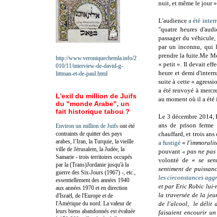
nuit, et même le jour »
L'audience
a été inte
"quatre heures d'aud
passager du véhicule
par un inconnu, qui 
prendre la fuite.Me Mél
http://www.veroniquechemla.info/2
« petit ». Il devait e
010/11/interview-de-david-g-
heure et demi d'inter
littman-et-de-paul.html
suite à cette « agress
a été renvoyé à mercre
L'exil du million de Juifs
au moment où il a été 
du "monde Arabe", un
fait historique tabou ?
Le 3 décembre 2014, 
ans de prison ferme 
Environ un million de Juifs
ont été
contraints de quitter des pays
chauffard, et trois ans
arabes, l’Iran, la Turquie, la vieille
a fustigé
«
l'immoralit
ville de Jérusalem, la Judée, la
pouvant
« pas ne pas 
Samarie - trois territoires occupés
volonté de «
se sen
par la (Trans)Jordanie jusqu'à la
sentiment de puissan
guerre des Six-Jours (1967) -, etc.,
les circonstances agg
essentiellement des années 1940
et par Eric Robic lui-
aux années 1970 et en direction
la traversée de la je
d'Israël, de l'Europe et de
l'Amérique du nord. La valeur de
de l'alcool, le délit
leurs biens abandonnés est évaluée
faisaient encourir u