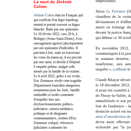
emprisonnés.
La mort de Jérémie
Cohen
Selon
Le Parisien
(3
Jérémie Cohen
était un Français juif
chauffeur de la voitu
qui souffrait d'un léger handicap
déclarations et d'affi
mental et portait souvent sa kippa
menti en échange du 
blanche. Battu par une quinzaine.
devant la justice fran
Le 16 février 2022, vers 20 h, à
qui débute ce 30 octo
Bobigny (Seine-Saint-Denis), il est
sauvagement agressé physiquement
par une quinzaine d'individus. Il
En novembre 2012, l
parvient à fuir, mais en traversant
communiqués à la just
les voies du tramway, il est percuté
la semaine dernière
par une rame, et décède à l'hôpital.
israélienne, aux aut
L'enquête piétine, malgré celle
enquête »,
a affirmé
le
menée par la famille de la victime.
Le 4 avril 2022, grâce à ses twitts,
Claude
Khayat devait c
Eric Zemmour révèle cette tragédie.
le 18 décembre 2012, 
Département francilien dangereux
notamment pour les Juifs, famille
il avait été contrôlé à
endeuillée et isolée contrainte
de Fleury-la-Vallée, d
d'enquêter face aux
immobilisée et son pe
dysfonctionnements politico-
lors de l'audience -
l
judiciaires, omerta médiatico-
domicile actuel est in
politique et de dirigeants
mois d’interdiction d
communautaires, soutien d'Eric
devra aussi effectuer
Zemmour critiqué, réticences
recherché par "la jus
judiciaires à admettre les