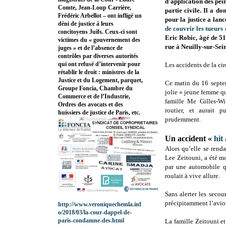
d'application des pei
Comte, Jean-Loup Carrière,
partie civile. Il a 
Frédéric Arbellot – ont infligé un
pour la justice a lanc
déni de justice à leurs
de couvrir les tueurs d
concitoyens Juifs. Ceux-ci sont
Eric Robic, âgé de 51 
victimes du « gouvernement des
rue à Neuilly-sur-Sein
juges » et de l’absence de
contrôles par diverses autorités
qui ont refusé d’intervenir pour
Les accidents de la cir
rétablir le droit : ministres de la
Justice et du Logement, parquet,
Ce matin du 16 septem
Groupe Foncia, Chambre du
jolie « jeune femme qu
Commerce et de l’Industrie,
famille Me Gilles-Wi
Ordres des avocats et des
routier, et aurait 
huissiers de justice de Paris, etc.
prudemment.
Un accident «
hit
Alors qu’elle se rend
Lee Zeitouni, a été m
par une automobile qu
roulait à vive allure.
Sans alerter les secou
précipitamment l’avion
http://www.veroniquechemla.inf
o/2018/03/la-cour-dappel-de-
paris-condamne-des.html
La famille Zeitouni e