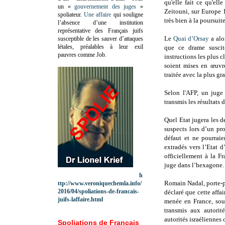
qu'elle fait ce qu'el
un «
gouvernement des juges
»
Zeitouni, sur Europe 
spoliateur.
Une affaire
qui souligne
très bien à la poursuit
l’absence d’une institution
représentative des Français juifs
Le
Quai d’Orsay
a alo
susceptible de les sauver d’attaques
létales, préalables à leur exil
que ce drame suscit
pauvres comme Job.
instructions les plus c
soient mises en œuvre
traitée avec la plus g
Selon l'AFP, un juge d
transmis les résultats 
Quel Etat jugera les d
suspects lors d’un pr
défaut et ne pourraie
extradés vers l’Etat 
officiellement à la F
juge dans l’hexagone.
h
Romain Nadal, porte-pa
ttp://www.veroniquechemla.info/
2016/04/spoliations-de-francais-
déclaré que cette affa
juifs-laffaire.html
menée en France, sous
transmis aux autori
autorités israéliennes 
Spoliations de Français