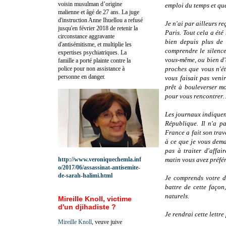
voisin musulman d’origine
emploi du temps et que
malienne et âgé de 27 ans. La juge
d'instruction Anne Ihuellou a refusé
Je n'ai par ailleurs r
jusqu'en février 2018 de retenir la
Paris. Tout cela a ét
circonstance aggravante
bien depuis plus de
d'antisémitisme, et multiplie les
comprendre le silence
expertises psychiatriques. La
vous-même, ou bien d'a
famille a porté plainte contre la
police pour non assistance à
proches que vous n'ét
personne en danger.
vous faisait pas veni
prêt à bouleverser m
pour vous rencontrer
Les journaux indiquent
République. Il n'a pa
France a fait son trava
à ce que je vous dema
pas à traiter d'affai
http://www.veroniquechemla.inf
matin vous avez préfé
o/2017/06/assassinat-antisemite-
de-sarah-halimi.html
Je comprends votre d
battre de cette façon
naturels.
Mireille Knoll, victime
d'un djihadiste ?
Je rendrai cette lettre
Mireille Knoll
, veuve juive