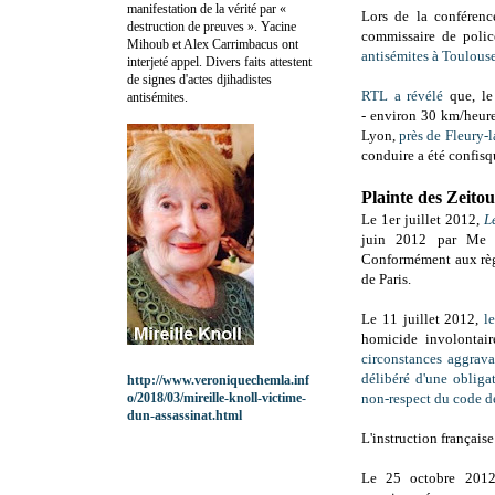
manifestation de la vérité par «
Lors de la conférenc
destruction de preuves ». Yacine
commissaire de polic
Mihoub et Alex Carrimbacus ont
antisémites à Toulous
interjeté appel. Divers faits attestent
de signes d'actes djihadistes
RTL a révélé
que, le
antisémites.
-
environ 30 km/heure 
Lyon,
près de Fleury-l
conduire a été confis
Plainte des Zeitou
Le 1er juillet 2012,
L
juin 2012 par Me 
Conformément aux règl
de Paris.
Le 11 juillet 2012,
l
homicide involontair
circonstances aggrava
délibéré d'une obligat
http://www.veroniquechemla.inf
o/2018/03/mireille-knoll-victime-
non-respect du code de
dun-assassinat.html
L'instruction française
Le 25 octobre 2012