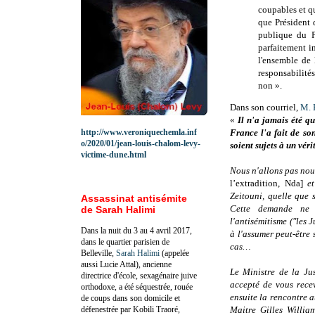
coupables et qu
que Président 
publique du P
parfaitement in
l'ensemble de
responsabilités
non ».
Dans son courriel,
M. P
«
Il n'a jamais été
http://www.veroniquechemla.inf
France l'a fait de so
o/2020/01/jean-louis-chalom-levy-
soient sujets à un v
victime-dune.html
Nous
n'allons pas nou
l’extradition, Nda]
et
Zeitouni, quelle que
Assassinat antisémite
Cette demande ne 
de Sarah Halimi
l'antisémitisme ("les J
Dans la nuit du 3 au 4 avril 2017,
à l'assumer peut-être 
dans le quartier parisien de
cas…
Belleville,
Sarah Halimi
(appelée
aussi Lucie Attal), ancienne
Le Ministre de la Jus
directrice d'école, sexagénaire juive
accepté de vous rece
orthodoxe, a été séquestrée, rouée
ensuite la rencontre a
de coups dans son domicile et
défenestrée par Kobili Traoré,
Maitre Gilles Willia