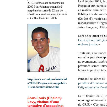
Le 8 février 2012, le
2010.
Fofana a été c
ondamné en
Prasquier aux parents 
2009 à la réclusion criminelle à
en matière criminelle 
perpétuité assortie de 22 ans de
l'obligation de vous 
sûreté pour avoir séquestré, torturé
et tué Ilan Halimi en 2006.
décidez d'y venir san
responsabilité à l'éga
Juive française, l'Etat
Lors de ce diner du CR
Ceux qui ont fait ça, 
réclame justice
».
Toutefois, « la France 
n'y aura pas d'except
gouvernement israélie
présumés seront immé
laisser impuni un tel 
Pendant ce dîner du
http://www.veroniquechemla.inf
pavillon d'Armenonvil
o/2010/10/le-proces-en-appel-de-
19-condamnes-dans.html
Crif
,
auquel elle n'avai
Le 9 février 2012, 
Jean-Louis (Chalom)
reportage montrant le p
Levy, victime d’une
du CRIF. « C'est une 
tentative d’assassinat