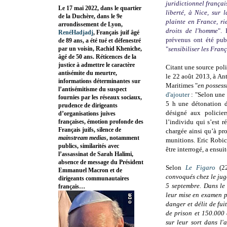
juridictionnel françai
Le 17 mai 2022, dans le quartier
liberté, à Nice, sur 
de la Duchère, dans le 9e
plainte en France, ri
arrondissement de Lyon,
droits de l'homme
".
RenéHadjadj
, Français juif âgé
prévenus ont été pub
de 89 ans, a été tué et défenestré
par un voisin, Rachid Kheniche,
"
sensibiliser les Franç
âgé de 50 ans. Réticences de la
justice à admettre le caractère
Citant une source poli
antisémite du meurtre,
le 22 août 2013, à Ant
informations déterminantes sur
Maritimes "
en possess
l’antisémitisme du suspect
d'ajouter
: "Selon une
fournies par les réseaux sociaux,
5 h une détonation d
prudence de dirigeants
désigné aux policier
d’organisations juives
françaises, émotion profonde des
l’individu qui s’est r
Français juifs, silence de
chargée ainsi qu’à pr
mainstream medias
, notamment
munitions. Eric Robic
publics, similarités avec
être interrogé, a ensui
l’assassinat de Sarah Halimi,
absence de message du Président
Selon
Le Figaro
(2
Emmanuel Macron et de
convoqués chez le juge
dirigeants communautaires
5 septembre. Dans le 
français…
leur mise en examen p
danger et délit de fui
de prison et 150.000 
sur leur sort dans l'