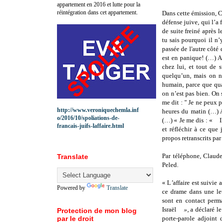
appartement en 2016 et lutte pour la
réintégration dans cet appartement.
Dans cette émission,
défense juive, qui l’a
de suite freiné après l
tu sais pourquoi il n’
passée de l'autre côté 
est en panique! (…) A
chez lui, et tout de 
quelqu’un, mais on n
humain, parce que qu
on n’est pas bien. On
me dit : " Je ne peux p
http://www.veroniquechemla.inf
heures du matin (…) A
o/2016/10/spoliations-de-
(…) « Je me dis : « I
francais-juifs-laffaire.html
et réfléchir à ce que
propos retranscrits pa
Par téléphone, Claud
Translate
Peled.
« L
’
affaire est suivie
Powered by
Translate
ce drame dans une lett
sont en contact perma
Israël
»
, a déclaré l
Protection de mon blog
par le droit
porte-parole adjoint 