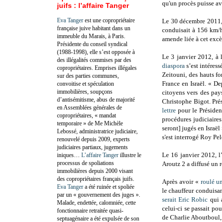
qu'un procès puisse a
juifs : l’affaire Tanger
Eva Tanger
est une copropriétaire
Le 30 décembre 2011
française juive habitant dans un
conduisait à 156 km/h
immeuble du Marais, à Paris.
amende liée à cet excès
Présidente du conseil syndical
(1988-1998), elle s’est opposée à
Le 3 janvier 2012, à 
des illégalités commises par des
diaspora
s’est intéress
copropriétaires. Emprises illégales
Zeitouni, des hauts f
sur des parties communes,
France en Israël. « Dep
convoitise et spéculation
immobilières, soupçons
citoyens vers des pay
d’antisémitisme, abus de majorité
Christophe Bigot. Pr
en Assemblées générales de
lettre
pour le Présiden
copropriétaires, « mandat
procédures judiciaires
temporaire » de Me Michèle
seront] jugés en Israël
Lebossé, administratrice judiciaire,
s'est interrogé Roy Pel
renouvelé depuis 2009, experts
judiciaires partiaux, jugements
Le 16 janvier 2012, l
iniques…
L’affaire Tanger
illustre le
processus de spoliations
Aroutz 2 a diffusé un r
immobilières depuis 2000 visant
des copropriétaires français juifs.
Après avoir «
roulé u
Eva Tanger
a été ruinée et spoliée
le chauffeur conduisan
par un « gouvernement des juges ».
serait Eric Robic
qui 
Malade, endettée, calomniée, cette
celui-ci se passait po
fonctionnaire retraitée quasi-
de Charlie Aboutboul, 
septuagénaire a été expulsée de son