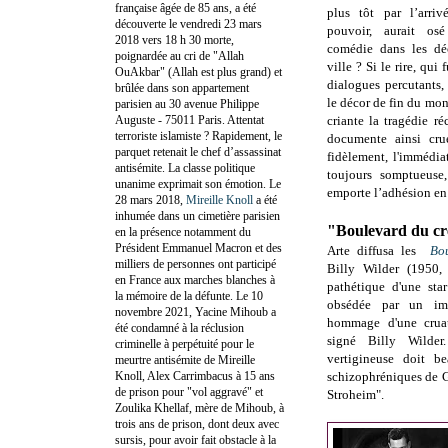
française âgée de 85 ans, a été
plus tôt par l’arriv
découverte le vendredi 23 mars
pouvoir, aurait os
2018 vers 18 h 30 morte,
comédie dans les dé
poignardée au cri de "Allah
ville ? Si le rire, qui
OuAkbar" (Allah est plus grand) et
dialogues percutants,
brûlée dans son appartement
le décor de fin du mon
parisien au 30 avenue Philippe
Auguste - 75011 Paris. Attentat
criante la tragédie ré
terroriste islamiste ? Rapidement, le
documente ainsi cru
parquet retenait le chef d’assassinat
fidèlement, l'immédia
antisémite. La classe politique
toujours somptueuse
unanime exprimait son émotion. Le
emporte l’adhésion en 
28 mars 2018,
Mireille Knoll
a été
inhumée dans un cimetière parisien
"Boulevard du cr
en la présence notamment du
Président Emmanuel Macron et des
Arte diffusa les
Bo
milliers de personnes ont participé
Billy Wilder (1950,
en France aux marches blanches à
pathétique d'une st
la mémoire de la défunte. Le 10
obsédée par un imp
novembre 2021, Yacine Mihoub a
hommage d'une crua
été condamné à la réclusion
signé Billy Wilde
criminelle à perpétuité pour le
vertigineuse doit b
meurtre antisémite de Mireille
Knoll, Alex Carrimbacus à 15 ans
schizophréniques de 
de prison pour "vol aggravé" et
Stroheim".
Zoulika Khellaf, mère de Mihoub, à
trois ans de prison, dont deux avec
sursis, pour avoir fait obstacle à la