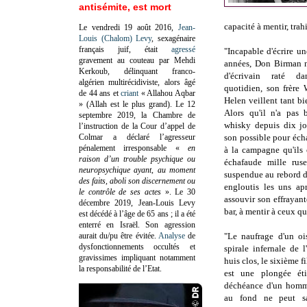
antisémite, est mort
capacité à mentir, trahi
Le vendredi 19 août 2016,
Jean-
Louis (Chalom) Levy
, sexagénaire
français juif, était
agressé
"Incapable d'écrire u
gravement au couteau par Mehdi
années, Don Birman n
Kerkoub, délinquant franco-
d'écrivain raté da
algérien multirécidiviste, alors âgé
quotidien, son frère 
de 44 ans et
criant
« Allahou Aqbar
Helen veillent tant bi
» (Allah est le plus grand). Le 12
Alors qu'il n'a pas
septembre 2019, la Chambre de
whisky depuis dix jo
l’instruction de la Cour d’appel de
Colmar a déclaré l’agresseur
son possible pour éc
pénalement irresponsable
«
en
à la campagne qu'ils 
raison d’un trouble psychique ou
échafaude mille ruse
neuropsychique ayant, au moment
suspendue au rebord d'
des faits, aboli son discernement ou
engloutis les uns ap
le contrôle de ses actes
»
. Le 30
assouvir son effrayant
décembre 2019, Jean-Louis Levy
bar, à mentir à ceux qu
est décédé à l’âge de 65 ans ; il a été
enterré en Israël. Son agression
aurait du/pu être évitée.
Analyse
de
"Le naufrage d'un oi
dysfonctionnements occultés et
spirale infernale de l'
gravissimes impliquant notamment
huis clos, le sixième f
la responsabilité de l’Etat.
est une plongée éti
déchéance d'un homm
au fond ne peut s