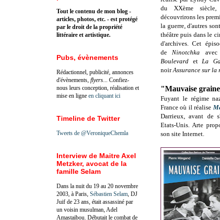
du XXème siècle, i
Tout le contenu de mon blog -
découvrirons les premiè
articles, photos, etc. - est protégé
la guerre, d'autres so
par le droit de la propriété
théâtre puis dans le c
littéraire et artistique.
d'archives. Cet épiso
de
Ninotchka
avec
Pubs, évènements
Boulevard
et
La Ga
noir
Assurance sur la 
Rédactionnel, publicité, annonces
d'évènements,
flyers
... Confiez-
nous leurs conception, réalisation et
"Mauvaise grain
mise en ligne
en cliquant ici
Fuyant le régime naz
France où il réalise
Ma
Darrieux, avant de s'
Timeline de Twitter
Etats-Unis. Arte prop
Tweets de @VeroniqueChemla
son site Internet.
Interview de Maitre Axel
Metzker, avocat de la
famille Selam
Dans la nuit du 19 au 20 novembre
2003, à Paris,
Sébastien Selam
, DJ
Juif de 23 ans, était assassiné par
un voisin musulman, Adel
Amastaibou. Débutait le combat de