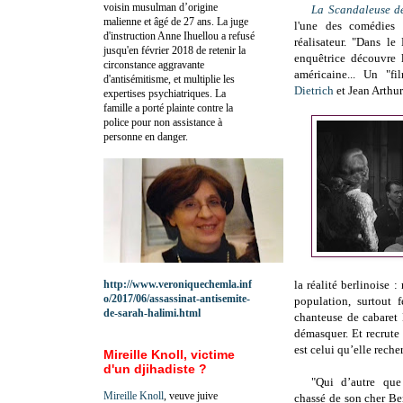
voisin musulman d’origine
La Scandaleuse d
malienne et âgé de 27 ans. La juge
l'une des comédies 
d'instruction Anne Ihuellou a refusé
réalisateur. "
Dans le 
jusqu'en février 2018 de retenir la
enquêtrice découvre 
circonstance aggravante
américaine... Un "f
d'antisémitisme, et multiplie les
Dietrich
et Jean Arthur
expertises psychiatriques. La
famille a porté plainte contre la
police pour non assistance à
personne en danger.
http://www.veroniquechemla.inf
la réalité berlinoise :
o/2017/06/assassinat-antisemite-
population, surtout 
de-sarah-halimi.html
chanteuse de cabaret 
démasquer. Et recrute 
est celui qu’elle rech
Mireille Knoll, victime
d'un djihadiste ?
"Qui d’autre que
Mireille Knoll
, veuve juive
chassé de son cher Be