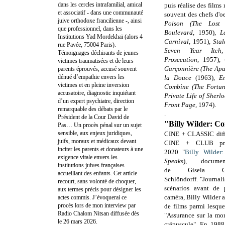
dans les cercles intrafamilial, amical
puis réalise des films
et associatif - dans une communauté
souvent des chefs d'o
juive orthodoxe francilienne -, ainsi
Poison (The Lost
que professionnel, dans les
Boulevard
,
1950
),
L
Institutions Yad Mordekhaï (alors 4
Carnival
,
1951
),
Sta
rue Pavée, 75004 Paris).
Seven Year Itch,
Témoignages déchirants de jeunes
Prosecution
,
1957
),
victimes traumatisées et de leurs
Garçonnière (The Apa
parents éprouvés, accusé souvent
dénué d’empathie envers les
la Douce
(
1963),
E
victimes et en pleine inversion
Combine (The Fortun
accusatoire, diagnostic inquiétant
Private Life of Sherl
d’un expert psychiatre, direction
Front Page,
1974
).
remarquable des débats par le
.
Président de la Cour David de
"Billy Wilder: Co
Pas… Un procès pénal sur un sujet
sensible, aux enjeux juridiques,
CINE + CLASSIC diff
juifs, moraux et médicaux devant
CINE + CLUB pro
inciter les parents et donateurs à une
2020 "
Billy Wilder:
exigence vitale envers les
Speaks
), document
institutions juives françaises
de Gisela Gr
accueillant des enfants. Cet article
Schlöndorff. "Journal
recourt, sans volonté de choquer,
scénarios avant de 
aux termes précis pour désigner les
caméra, Billy Wilder a
actes commis. J’évoquerai ce
procès lors de mon interview par
de films parmi lesque
Radio Chalom Nitsan diffusée dès
"Assurance sur la mo
le 26 mars 2026.
crépuscule". En 1988,