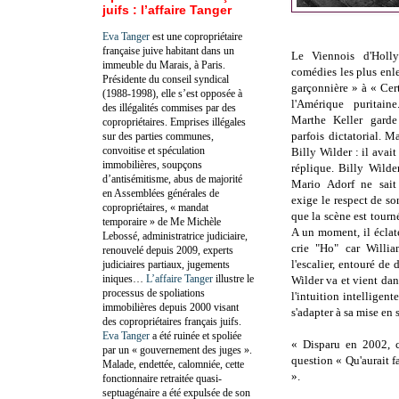
juifs : l’affaire Tanger
Eva Tanger
est une copropriétaire
française juive habitant dans un
Le Viennois d'Holl
immeuble du Marais, à Paris.
comédies les plus enl
Présidente du conseil syndical
garçonnière » à « Cert
(1988-1998), elle s’est opposée à
l'Amérique purita
des illégalités commises par des
Marthe Keller garde 
copropriétaires. Emprises illégales
parfois dictatorial. M
sur des parties communes,
convoitise et spéculation
Billy Wilder : il avai
immobilières, soupçons
réplique. Billy Wild
d’antisémitisme, abus de majorité
Mario Adorf ne sait
en Assemblées générales de
exige le respect de so
copropriétaires, « mandat
que la scène est tourn
temporaire » de Me Michèle
A un moment, il éclat
Lebossé, administratrice judiciaire,
crie "Ho" car Willia
renouvelé depuis 2009, experts
l'escalier, entouré de 
judiciaires partiaux, jugements
iniques…
L’affaire Tanger
illustre le
Wilder va et vient dans
processus de spoliations
l'intuition intelligent
immobilières depuis 2000 visant
s'adapter à sa mise en 
des copropriétaires français juifs.
Eva Tanger
a été ruinée et spoliée
« Disparu en 2002, c
par un « gouvernement des juges ».
question « Qu'aurait f
Malade, endettée, calomniée, cette
».
fonctionnaire retraitée quasi-
septuagénaire a été expulsée de son