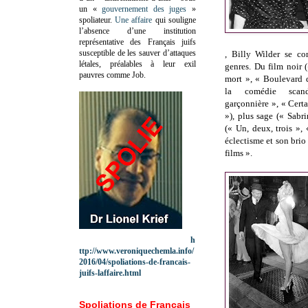
un «
gouvernement des juges
»
spoliateur.
Une affaire
qui souligne
l’absence d’une institution
représentative des Français juifs
susceptible de les sauver d’attaques
, Billy Wilder se co
létales, préalables à leur exil
genres. Du film noir 
pauvres comme Job.
mort », « Boulevard 
la comédie scan
garçonnière », « Cert
»), plus sage (« Sabri
(« Un, deux, trois »,
éclectisme et son brio
films ».
h
ttp://www.veroniquechemla.info/
2016/04/spoliations-de-francais-
juifs-laffaire.html
Spoliations de Français