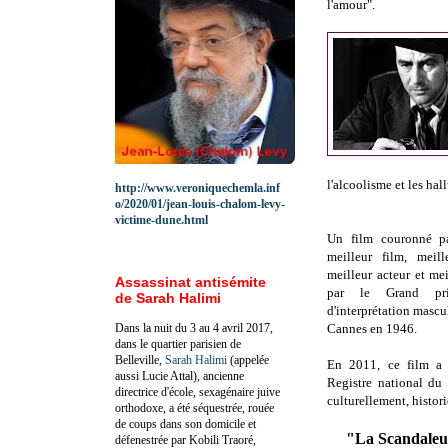
l'amour".
l'alcoolisme et les hall
http://www.veroniquechemla.inf
o/2020/01/jean-louis-chalom-levy-
victime-dune.html
Un film couronné pa
meilleur film, meill
meilleur acteur et mei
Assassinat antisémite
par le Grand pr
de Sarah Halimi
d'interprétation mascu
Dans la nuit du 3 au 4 avril 2017,
Cannes en 1946.
dans le quartier parisien de
Belleville,
Sarah Halimi
(appelée
En 2011, ce film a é
aussi Lucie Attal), ancienne
Registre national du 
directrice d'école, sexagénaire juive
culturellement, histor
orthodoxe, a été séquestrée, rouée
de coups dans son domicile et
"
La Scandaleu
défenestrée par Kobili Traoré,