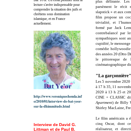
plus délirante. Les
lecture s'avère indispensable pour
parsèment le réci
comprendre la situation des juifs et
slapstick » et aux co
chrétiens sous domination
film propose un cock
islamique, et en France
trivialité, et l’humo
actuellement.
formé par Jack Lem
contrebalancé par le
sympathiques sont an
cupidité, le mensonge
comédie hollywoodien
des années 20 (Otto Di
le pittoresque de 
cinématographique dir
"La garçonnière
Les 5 novembre 2020 
à 17 h 35, 11 novemb
2020 à 13 h 25 et 2
http://www.veroniquechemla.inf
CINE + CLASSIC dif
o/2010/01/interview-de-bat-yeor-
Apartment
) de Billy
sur-la-dhimmitude.html
Shirley MacLaine, Fr
Le film américain a 
cinq Oscar, dont ce
Interview de David G.
réalisateur, et direc
Littman et de Paul B.