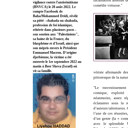
incarnation absolue d
vigilance contre l'antisémitisme
comédie virtuose."
(BNVCA) le 28 août 2022. Le
compte Facebook de
Baha/Mohammed Dridi, révèle
sa piété - chahada ou shahada,
profession de foi islamique,
réitérée dans plusieurs posts -
son soutien aux "Palestiniens",
sa haine de la France, du
blasphème et d'Israël, ainsi que
son mépris envers le Président
Emmanuel Macron. D’origine
djerbienne, la victime a été
enterrée le 1er septembre 2022 au
matin à Beer Sheva (Israël) où
vit sa famille.
vériste allemande des
pittoresque de la natu
"Le travestissemen
comique, exploité 
néanmoins, assez rég
éclatantes sous la r
d’auteurs talentueux.
l’une de ces réussites
d’un genre (la « comé
avec le splendide