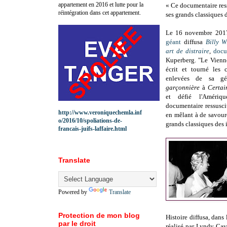
appartement en 2016 et lutte pour la
« Ce documentaire res
réintégration dans cet appartement.
ses grands classiques 
Le 1
6 novembre 201
géant
diffusa
Billy W
art de distraire
,
docu
Kuperberg. "Le Vienn
écrit et tourné les 
enlevées de sa g
garçonnière
à
Certai
et défié l'Amériqu
documentaire ressusci
http://www.veroniquechemla.inf
en mêlant à de savour
o/2016/10/spoliations-de-
grands classiques des 
francais-juifs-laffaire.html
Translate
Powered by
Translate
Protection de mon blog
Histoire diffusa, dans 
par le droit
réalisé par Lyndy Cav