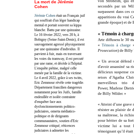
von Stroheim, qui en
La mort de Jérémie
secondés par un Wil
Cohen
surpassent dans ces c
Jérémie Cohen
était un Français juif
apparitions du vrai C
qui souffrait d'un léger handicap
grande époque) et de B
mental et portait souvent sa kippa
blanche. Battu par une quinzaine.
« Témoin à charg
Le 16 février 2022, vers 20 h, à
Bobigny (Seine-Saint-Denis), il est
Arte diffusera le 30 
sauvagement agressé physiquement
«
Témoin à charge
»
par une quinzaine d'individus. Il
Prosecution
) de Billy
parvient à fuir, mais en traversant
les voies du tramway, il est percuté
« Un avocat défend
par une rame, et décède à l'hôpital.
d'avoir assassiné sa ri
L'enquête piétine, malgré celle
délicieux suspense co
menée par la famille de la victime.
retors d’Agatha Chri
Le 4 avril 2022, grâce à ses twitts,
Eric Zemmour révèle cette tragédie.
merveilleux trio d
Département francilien dangereux
Power, Marlene Dietri
notamment pour les Juifs, famille
de Billy Wilder. »
endeuillée et isolée contrainte
d'enquêter face aux
« Atteint d’une grave 
dysfonctionnements politico-
résister au plaisir de
judiciaires, omerta médiatico-
sa maîtresse, la rich
politique et de dirigeants
pour hériter de sa fo
communautaires, soutien d'Eric
Zemmour critiqué, réticences
victime lui a tout 
judiciaires à admettre les
témoignant qu’il étai