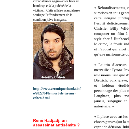
circonstances aggravantes liées au
handicap et à la judéité de la
« Rebondissements, c
victime... Cette affaire scandaleuse
surprises en tous gen
souligne l'effondrement de la
cette intrigue jurid
condition juive française.
l’esprit délicieuseme
Christie. Billy Wil
composer un film à 
style cher à Hitchcoc
le crime, la froide ind
et l’avocat qui croit t
qu’une marionnette dont
« Le trio d’acteurs 
merveille : Tyrone Po
rôle moins lisse que 
Dietrich, voix grave,
et froideur étudi
http://www.veroniquechemla.inf
personnage des plus 
o/2022/04/la-mort-de-jeremy-
Laughton, plus mo
cohen.html
jamais, subjugue en
autoritaire. »
« Il place avec art les
René Hadjadj, un
choses graves (sur la 
assassinat antisémite ?
esprit de dérision. Jubi