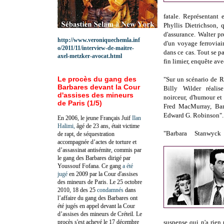
fatale. Représentant 
Phyllis Dietrichson, 
d'assurance. Walter p
http://www.veroniquechemla.inf
d'un voyage ferroviai
o/2011/11/interview-de-maitre-
dans ce cas. Tout se 
axel-metzker-avocat.html
fin limier, enquête ave
Le procès du gang des
"Sur un scénario de 
Barbares devant la Cour
Billy Wilder réali
d'assises des mineurs
noirceur, d'humour et
de Paris (1/5)
Fred MacMurray, Bar
Edward G. Robinson".
En 2006, le jeune Français Juif
Ilan
Halimi,
âgé de 23 ans, était victime
"Barbara Stanwyc
de rapt, de séquestration
accompagnée d’actes de torture et
d’assassinat antisémite, commis par
le gang des Barbares dirigé par
Youssouf Fofana. Ce gang
a été
jugé
en 2009 par la Cour d'assises
des mineurs de Paris. Le 25 octobre
2010, 18 des 25
condamnés
dans
l’affaire du gang des Barbares ont
été jugés en appel devant la Cour
d’assises des mineurs de Créteil. Le
procès s'est achevé le 17 décembre
suspense qui n'a rien