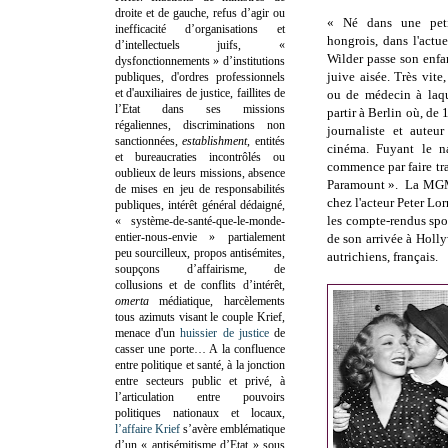
droite et de gauche, refus d’agir ou
« Né dans une petit
inefficacité d’organisations et
hongrois, dans l'actu
d’intellectuels juifs, «
Wilder passe son enfa
dysfonctionnements » d’institutions
juive aisée. Très vite,
publiques, d'ordres professionnels
et d'auxiliaires de justice, faillites de
ou de médecin à laqu
l’Etat dans ses missions
partir à Berlin où, de
régaliennes, discriminations non
journaliste et auteur
sanctionnées,
establishment
, entités
cinéma. Fuyant le na
et bureaucraties incontrôlés ou
commence par faire tra
oublieux de leurs missions, absence
Paramount ».
La MGM 
de mises en jeu de responsabilités
chez l'acteur Peter Lor
publiques, intérêt général dédaigné,
les compte-rendus sport
« système-de-santé-que-le-monde-
entier-nous-envie » partialement
de son arrivée à Holl
peu sourcilleux, propos antisémites,
autrichiens, français.
soupçons d’affairisme, de
collusions et de conflits d’intérêt,
omerta
médiatique, harcèlements
tous azimuts visant le couple Krief,
menace d'un
huissier de justice
de
casser une porte…
A la confluence
entre politique et santé, à la jonction
entre secteurs public et privé, à
l’articulation entre pouvoirs
politiques nationaux et locaux,
l’affaire Krief
s’avère emblématique
d’un « antisémitisme d’Etat » sous