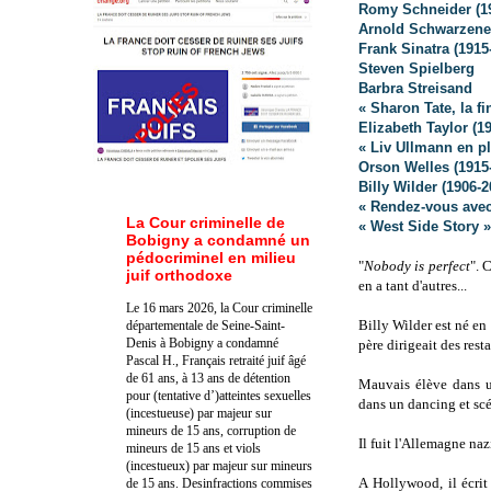
Romy Schneider (1
Arnold Schwarzene
Frank Sinatra (1915
Steven Spielberg
Barbra Streisand
« Sharon Tate, la f
Elizabeth Taylor (19
« Liv Ullmann en p
Orson Welles (1915
Billy Wilder (1906-2
« Rendez-vous avec
La Cour criminelle de
« West Side Story 
Bobigny a condamné un
pédocriminel en milieu
"
Nobody is perfect
". 
juif orthodoxe
en a tant d'autres...
Le 16 mars 2026, la Cour criminelle
Billy Wilder est né en
départementale de Seine-Saint-
Denis à Bobigny a condamné
père dirigeait des rest
Pascal H., Français retraité juif âgé
de 61 ans, à 13 ans de détention
Mauvais élève dans un
pour (tentative d’)atteintes sexuelles
dans un dancing et scé
(incestueuse) par majeur sur
mineurs de 15 ans, corruption de
Il fuit l'Allemagne naz
mineurs de 15 ans et viols
(incestueux) par majeur sur mineurs
A Hollywood, il écrit
de 15 ans. Des
infractions commises