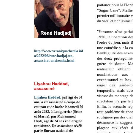
partance pour la Flori
“Sugar Cane”. Malheu
premier millionnaire v
du vieil et richissim
"Personne n'est parfa
1950, la libération de
l'ordre du jour, mais 
une comédie sur la co
http://www.veroniquechemla.inf
l’ambiguïté des sexes
o/2022/06/rene-hadjaj-un-
des deux protagonist
assassinat-antisemite.html
guère de doute. Mai
réalisateur obtie
nominations aux 
exceptionnel au box-o
Liyahou Haddad,
érigé des garde-f
assassiné
temporelle, mais aus
vitesse du montage do
Liyahou Haddad
, juif âgé de 34
spectateur n’a pas le 
ans, a été assassiné à coups de
Enfin, le scénario re
couteau et de hache le samedi 20
août 2022, à Longperrier (Seine-
tout problème de cons
et-Marne), par Mohammed
soulignée par des dial
Dridi, âgé de 24 ans et d'origine
désamorce la suggest
tunisienne. Un assassinat révélé
plaçant aux côtés d
par le Bureau national de