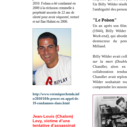
2010.
Fofana a été c
ondamné en
Un Billy Wilder ténéb
2009 à la réclusion criminelle à
l'ambiguïté des person
perpétuité assortie de 22 ans de
sûreté pour avoir séquestré, torturé
"Le Poison"
et tué Ilan Halimi en 2006.
Un an après son film 
(1944), Billy Wilder
Week-end),
qui aborde
destructeur du per
Milland.
Billy Wilder avait col
sur la mort (Double
Chandler, alors e
collaboration tend
Chandler avait replon
Wilder souhaitait to
comprendre les raisons
http://www.veroniquechemla.inf
o/2010/10/le-proces-en-appel-de-
19-condamnes-dans.html
Jean-Louis (Chalom)
Levy, victime d’une
tentative d’assassinat