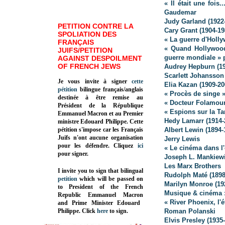
« Il était une foi
Gaudemar
Judy Garland (1922
PETITION CONTRE LA
Cary Grant (1904-19
SPOLIATION DES
« La guerre d'Holly
FRANÇAIS
« Quand Hollywood
JUIFS/PETITION
guerre mondiale » p
AGAINST DESPOILMENT
OF FRENCH JEWS
Audrey Hepburn (19
Scarlett Johansson
Je vous invite à signer
cette
Elia Kazan (1909-20
pétition
bilingue français/anglais
« Procès de singe 
destinée à être remise au
« Docteur Folamour
Président de la République
« Espions sur la Ta
Emmanuel Macron et au Premier
Hedy Lamarr (1914-2
ministre Edouard Philippe. Cette
pétition s'impose car les Français
Albert Lewin (1894-
Juifs n'ont aucune organisation
Jerry Lewis
pour les défendre. Cliquez
ici
« Le cinéma dans l
pour signer.
Joseph L. Mankiewi
Les Marx Brothers
I invite you to sign that bilingual
Rudolph Maté (1898
petition
which will be passed on
Marilyn Monroe (19
to President of the French
Musique & cinéma :
Republic
Emmanuel Macron
« River Phoenix, l'é
and Prime Minister
Edouard
Philippe
.
Click
here
to sign.
Roman Polanski
Elvis Presley (1935