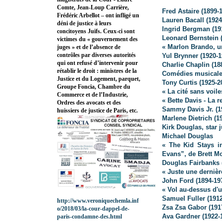
Comte, Jean-Loup Carrière,
Fred Astaire
(1899-
Frédéric Arbellot – ont infligé un
Lauren Bacall (1924
déni de justice à leurs
Ingrid Bergman (19
concitoyens Juifs. Ceux-ci sont
Leonard Bernstein 
victimes du « gouvernement des
« Marlon Brando, u
juges » et de l’absence de
contrôles par diverses autorités
Yul Brynner (1920-1
qui ont refusé d’intervenir pour
Charlie Chaplin (18
rétablir le droit : ministres de la
Comédies musicales
Justice et du Logement, parquet,
Tony Curtis (1925-2
Groupe Foncia, Chambre du
« La cité sans voil
Commerce et de l’Industrie,
« Bette Davis - La 
Ordres des avocats et des
Sammy Davis Jr. (1
huissiers de justice de Paris, etc.
Marlene Dietrich (1
Kirk Douglas, star 
Michael Douglas
« The Kid Stays in
Evans”, de Brett M
Douglas Fairbanks 
« Juste une derniè
John Ford (1894-19
« Vol au-dessus d'
Samuel Fuller (1912
http://www.veroniquechemla.inf
Zsa Zsa Gabor (191
o/2018/03/la-cour-dappel-de-
Ava Gardner (1922-
paris-condamne-des.html