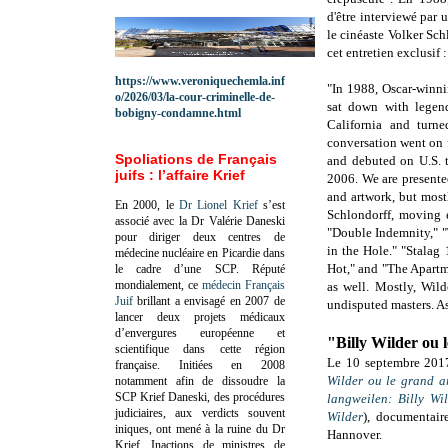
d'être interviewé par 
le cinéaste Volker Sch
cet entretien exclusif :
https://www.veroniquechemla.inf
"In 1988, Oscar-winn
o/2026/03/la-cour-criminelle-de-
sat down with legen
bobigny-condamne.html
California and turne
conversation went on 
Spoliations de Français
and debuted on U.S. 
juifs : l’affaire Krief
2006. We are presente
and artwork, but mostl
En 2000, le
Dr Lionel Krief
s’est
Schlondorff, moving 
associé avec la Dr Valérie Daneski
"Double Indemnity," "
pour diriger deux centres de
in the Hole." "Stalag 
médecine nucléaire en Picardie dans
Hot," and "The Apartme
le cadre d’une SCP.
Réputé
mondialement, ce
médecin Français
as well. Mostly, Wil
Juif
brillant a envisagé en 2007 de
undisputed masters. As
lancer deux projets médicaux
d’envergures européenne et
"Billy Wilder ou 
scientifique dans cette région
Le 10 septembre 2017
française.
Initiées en 2008
Wilder ou le grand ar
notamment afin de dissoudre la
SCP Krief Daneski, des procédures
langweilen: Billy Wi
judiciaires, aux verdicts souvent
Wilder
), documentair
iniques, ont mené à la ruine du Dr
Hannover.
Krief.
Inactions de ministres de