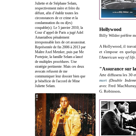
Juliette et de Stéphane Selam,
respectivement mère et frère du
défunt, afin d’établir toutes les
circonstances de ce crime et la
condamnation du ou d(es)
coupable(s). Le 5 janvier 2010, la
Hollywood
Cour d’appel de Paris a jugé Adel
Billy Wilder préfère me
Amastaibou pénalement
irresponsable lors de cet assassinat.
A Hollywood, il travai
Représentée de fin 2006 à 2013 par
et s'impose en quelqu
Maître Axel Metzker, puis par Me
Portejoie, la famille Selam a lancé
l'
American way of life
.
de multiples procédures. Une
stratégie pertinente. Mais ces deux
"Assurance sur l
avocats refusent de me
Arte diffusera les 30
communiquer leur dossier bien que
mort
(Double Indemn
je bénéficie de l'accord de Mme
avec Fred MacMurray
Juliette Selam.
G. Robinson
.