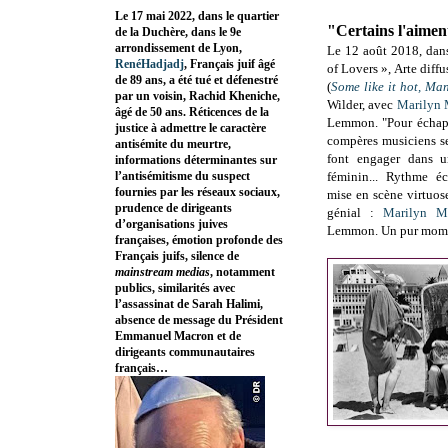
Le 17 mai 2022, dans le quartier
"Certains l'aime
de la Duchère, dans le 9e
arrondissement de Lyon,
Le 12 août 2018, dan
RenéHadjadj
, Français juif âgé
of Lovers », Arte diffu
de 89 ans, a été tué et défenestré
(
Some like it hot, Ma
par un voisin, Rachid Kheniche,
Wilder, avec
Marilyn
âgé de 50 ans. Réticences de la
Lemmon.
"
Pour échap
justice à admettre le caractère
compères musiciens s
antisémite du meurtre,
font engager dans u
informations déterminantes sur
l’antisémitisme du suspect
féminin... Rythme éc
fournies par les réseaux sociaux,
mise en scène virtuose
prudence de dirigeants
génial :
Marilyn M
d’organisations juives
Lemmon. Un pur mome
françaises, émotion profonde des
Français juifs, silence de
mainstream medias
, notamment
publics, similarités avec
l’assassinat de Sarah Halimi,
absence de message du Président
Emmanuel Macron et de
dirigeants communautaires
français…