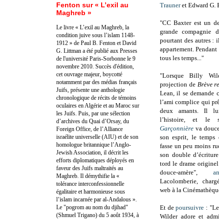
Fenton sur « L’exil au
Trauner
et Edward G. 
Maghreb »
"CC Baxter est un de
Le livre « L’exil au Maghreb, la
grande compagnie d
condition juive sous l’islam 1148-
pourtant des autres : 
1912 » de Paul B. Fenton et David
appartement. Pendant qu
G. Littman a été publié aux Presses
tous les temps..."
de l'université Paris-Sorbonne le 9
novembre 2010. Succès d'édition,
cet ouvrage majeur, boycotté
"Lorsque Billy Wil
notamment par des médias français
projection de
Brève r
Juifs, présente une anthologie
Lean, il se demande c
chronologique de récits de témoins
l’ami complice qui pr
oculaires en Algérie et au Maroc sur
deux amants. Il lu
les Juifs. Puis, par une sélection
l’histoire, et l
d’archives du Quai d’Orsay, du
Garçonnière
va douce
Foreign Office, de l’Alliance
israélite universelle (AIU) et de son
son esprit, le temps
homologue britannique l’Anglo-
fasse un peu moins ru
Jewish Association, il décrit les
son double d’écritur
efforts diplomatiques déployés en
tord le drame origine
faveur des Juifs maltraités au
douce-amère",
a
Maghreb. Il démythifie la «
Lacolomberie, charg
tolérance interconfessionnelle
web à la Cinémathèque
égalitaire et harmonieuse sous
l’islam incarnée par al-Andalous ».
Le "pogrom au nom du djihad"
Et de
poursuivre
: "Le
(Shmuel Trigano) du 5 août 1934, à
Wilder adore et admi