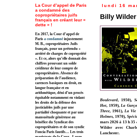
La Cour d’appel de Paris
lundi 16 ma
a condamné des
copropriétaires juifs
Billy Wilder
français en créant leur «
dette » !
En 2017, la Cour d’appel de
Paris
a condamné
injustement
M. B., copropriétaires Juifs
français, pour un prétendu «
arriéré de charges de copropriété
». Et ce, alors qu’elle donnait des
chiffres prouvant un solde
créditeur de leur compte de
copropriétaires. Absence de
préparation de l’audience,
carences basiques en droit, en
langue française et en
arithmétique, déni d’un procès
équitable notamment en violant
Boulevard
,
1950
),
S
les droits de la défense des
Hot
,
1959
),
La Garço
justiciables juifs par une
Three,
1961
),
La Vie
partialité choquante et par une
Holmes,
1970
),
Spéci
mansuétude généreuse au
mars 2026 à 13 h 35 
bénéfice du Syndicat des
copropriétaires et de son syndic
Wilder avec
Charl
Foncia Paris fautifs… Les trois
Lancheste
r
.
magistrats de la Cour - Laure