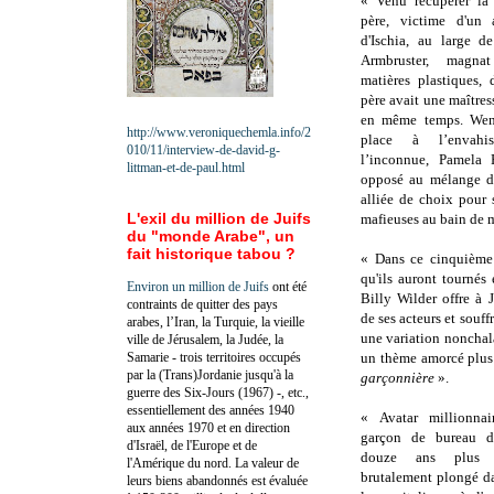
« Venu récupérer la
père, victime d'un a
d'Ischia, au large d
Armbruster, magna
matières plastiques,
père avait une maîtress
en même temps. Wend
http://www.veroniquechemla.info/2
place à l’envahi
010/11/interview-de-david-g-
l’inconnue, Pamela P
littman-et-de-paul.html
opposé au mélange de
alliée de choix pour s
L'exil du million de Juifs
mafieuses au bain de 
du "monde Arabe", un
fait historique tabou ?
« Dans ce cinquième 
qu'ils auront tournés
Environ un million de Juifs
ont été
Billy Wilder offre à
contraints de quitter des pays
de ses acteurs et souff
arabes, l’Iran, la Turquie, la vieille
une variation nonchal
ville de Jérusalem, la Judée, la
Samarie - trois territoires occupés
un thème amorcé plu
par la (Trans)Jordanie jusqu'à la
garçonnière
».
guerre des Six-Jours (1967) -, etc.,
essentiellement des années 1940
« Avatar millionna
aux années 1970 et en direction
garçon de bureau dé
d'Israël, de l'Europe et de
douze ans plus t
l'Amérique du nord. La valeur de
brutalement plongé d
leurs biens abandonnés est évaluée