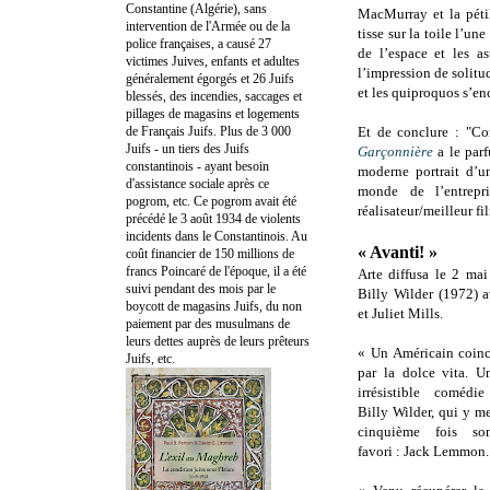
Constantine (Algérie), sans
MacMurray et la pétil
intervention de l'Armée ou de la
tisse sur la toile l’un
police françaises, a causé 27
de l’espace et les a
victimes Juives, enfants et adultes
l’impression de solit
généralement égorgés et 26 Juifs
et les quiproquos s’e
blessés, des incendies, saccages et
pillages de magasins et logements
de Français Juifs. Plus de 3 000
Et de conclure : "Con
Juifs - un tiers des Juifs
Garçonnière
a le parf
constantinois - ayant besoin
moderne portrait d’u
d'assistance sociale après ce
monde de l’entrepr
pogrom, etc. Ce pogrom avait été
réalisateur/meilleur f
précédé le 3 août 1934 de violents
incidents dans le Constantinois. Au
« Avanti! »
coût financier de 150 millions de
francs Poincaré de l'époque, il a été
Arte diffusa le 2 m
suivi pendant des mois par le
Billy Wilder (1972)
boycott de magasins Juifs, du non
et Juliet Mills
.
paiement par des musulmans de
leurs dettes auprès de leurs prêteurs
« Un Américain coinc
Juifs, etc.
par la dolce vita. U
irrésistible comédie
Billy Wilder, qui y m
cinquième fois son
favori : Jack Lemmon.