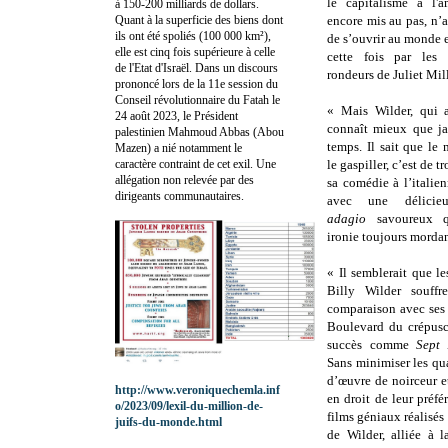
le capitalisme à l'a
à 150-200 milliards de dollars.
Quant à la superficie des biens dont
encore mis au pas, n’
ils ont été spoliés (100 000 km²),
de s’ouvrir au monde et
elle est cinq fois supérieure à celle
cette fois par les
de l'Etat d'Israël. Dans un discours
rondeurs de Juliet Mil
prononcé lors de la 11e session du
Conseil révolutionnaire du Fatah le
« Mais Wilder, qui 
24 août 2023, le Président
connaît mieux que ja
palestinien Mahmoud Abbas (Abou
temps. Il sait que le
Mazen) a nié notamment le
caractère contraint de cet exil. Une
le gaspiller, c’est de t
allégation non relevée par des
sa comédie à l’italien
dirigeants communautaires.
avec une délicieu
adagio
savoureux 
ironie toujours mordan
« Il semblerait que le
Billy Wilder souffr
comparaison avec ses
Boulevard du crépusc
succès comme
Sept 
Sans minimiser les qua
d’œuvre de noirceur e
http://www.veroniquechemla.inf
en droit de leur préf
o/2023/09/lexil-du-million-de-
films géniaux réalisés 
juifs-du-monde.html
de Wilder, alliée à 