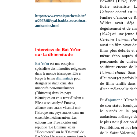
Edwards (1982). Ecri
fidèle scénariste 
l’aiment chaud
est u
http://www.veroniquechemla.inf
Fanfare d’amour de Ri
o/2022/08/eyal-hadda-assassinat-
Wilder avait déjà 
antisemite.html
déguisement et de am
(1942) où une jeune fe
Certains l’aiment c
aussi un film pivot dan
Interview de Bat Ye’or
films plus délurés et
sur la dhimmitude
même écho auprès du 
personnels du cinéas
Bat Ye’or
est une essayiste
souffrent encore de 
spécialiste des minorités religieuses
l’aiment chaud
. Sans
dans le monde islamique. Elle a
d’humour (et parfois le
forgé le terme
dhimmitude
pour
désigner le statut cruel des
de films tardifs dans
minorités non-musulmanes
d’une mélancolie déch
(Dhimmis) dans les pays
islamiques ou en « terre d’islam ».
Et d'
ajouter
: "
Certai
Elle a aussi analysé Eurabia,
de son statut iconiqu
alliance euro-arabe visant à unir
le succès et la pop
l’Europe aux pays arabes dans un
audacieux mélange des
ensemble méditerranéen. Les
le plus noir (l’action
éditions Les Provinciales ont
republié "Le Dhimmi" et les
Prohibition, et nos h
"Documents" sur le "Dhimmi" de
de la Saint-Valentin)
Bat Ye'or. Un essai pionnier dont la