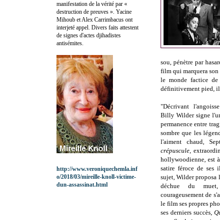
manifestation de la vérité par «
destruction de preuves ». Yacine
Mihoub et Alex Carrimbacus ont
interjeté appel. Divers faits attestent
de signes d'actes djihadistes
antisémites.
sou, pénètre par hasar
film qui marquera son r
le monde factice de
définitivement pied, il
"Décrivant l'angoisse
Billy Wilder signe l'u
permanence entre trag
sombre que les légend
l'aiment chaud, Se
crépuscule
, extraord
hollywoodienne, est 
satire féroce de ses 
http://www.veroniquechemla.inf
o/2018/03/mireille-knoll-victime-
sujet, Wilder proposa 
dun-assassinat.html
déchue du muet,
courageusement de s'a
le film ses propres pho
ses derniers succès,
Q