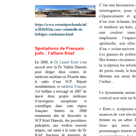
C’est une fascination 
interrogative, pour 
s’épanouissent et g
d’un rose éclatant, le
https://www.veroniquechemla.inf
et irradient un halo,
o/2026/03/la-cour-criminelle-de-
une couleur tranc
bobigny-condamne.html
emplissent l’espa
spirituelle, soit ell
Spoliations de Français
d’un « océan-univers »
juifs : l’affaire Krief
Les graines de pollen
Des formes circulaires
En 2000, le
Dr Lionel Krief
s’est
la sculpteur, les rel
associé avec la Dr Valérie Daneski
de petits ronds, le fo
pour diriger deux centres de
Herman use aussi de 
médecine nucléaire en Picardie dans
l’infini...
le cadre d’une SCP.
Réputé
mondialement, ce
médecin Français
Juif
brillant a envisagé en 2007 de
Ce dynamisme anime s
lancer deux projets médicaux
vertical noir strie un 
d’envergures européenne et
scientifique dans cette région
« Etres », sculptures 
française.
Initiées en 2008
nuances de vert très d
notamment afin de dissoudre la
femme ou un arbre. D
SCP Krief Daneski, des procédures
liens qui nous u
judiciaires, aux verdicts souvent
iniques, ont mené à la ruine du Dr
personnages étaient e
Krief.
Inactions de ministres de