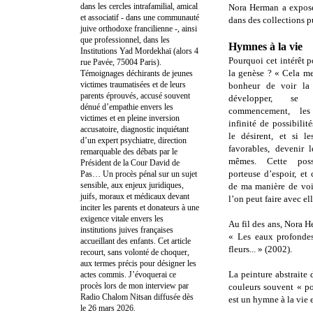
dans les cercles intrafamilial, amical
Nora Herman a exposé 
et associatif - dans une communauté
dans des collections p
juive orthodoxe francilienne -, ainsi
que professionnel, dans les
Hymnes à la vie
Institutions Yad Mordekhaï (alors 4
Pourquoi cet intérêt p
rue Pavée, 75004 Paris).
la genèse ? « Cela m
Témoignages déchirants de jeunes
victimes traumatisées et de leurs
bonheur de voir la 
parents éprouvés, accusé souvent
développer, se 
dénué d’empathie envers les
commencement, le
victimes et en pleine inversion
infinité de possibilité
accusatoire, diagnostic inquiétant
le désirent, et si l
d’un expert psychiatre, direction
favorables, devenir 
remarquable des débats par le
mêmes. Cette possi
Président de la Cour David de
porteuse d’espoir, et c
Pas… Un procès pénal sur un sujet
sensible, aux enjeux juridiques,
de ma manière de voir
juifs, moraux et médicaux devant
l’on peut faire avec el
inciter les parents et donateurs à une
exigence vitale envers les
Au fil des ans, Nora 
institutions juives françaises
« Les eaux profondes
accueillant des enfants. Cet article
fleurs... » (2002).
recourt, sans volonté de choquer,
aux termes précis pour désigner les
La peinture abstraite 
actes commis. J’évoquerai ce
procès lors de mon interview par
couleurs souvent « p
Radio Chalom Nitsan diffusée dès
est un hymne à la vie 
le 26 mars 2026.