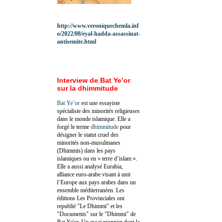
http://www.veroniquechemla.inf
o/2022/08/eyal-hadda-assassinat-
antisemite.html
Interview de Bat Ye’or
sur la dhimmitude
Bat Ye’or
est une essayiste
spécialiste des minorités religieuses
dans le monde islamique. Elle a
forgé le terme
dhimmitude
pour
désigner le statut cruel des
minorités non-musulmanes
(Dhimmis) dans les pays
islamiques ou en « terre d’islam ».
Elle a aussi analysé Eurabia,
alliance euro-arabe visant à unir
l’Europe aux pays arabes dans un
ensemble méditerranéen. Les
éditions Les Provinciales ont
republié "Le Dhimmi" et les
"Documents" sur le "Dhimmi" de
Bat Ye'or. Un essai pionnier dont la