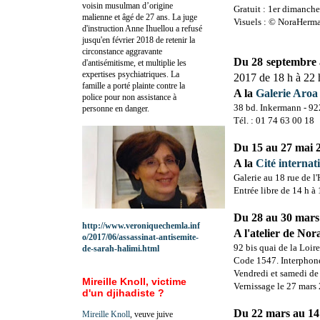
voisin musulman d’origine
Gratuit : 1er dimanch
malienne et âgé de 27 ans. La juge
Visuels : © NoraHer
d'instruction Anne Ihuellou a refusé
jusqu'en février 2018 de retenir la
circonstance aggravante
Du 28 septembre
d'antisémitisme, et multiplie les
expertises psychiatriques. La
2017 de 18 h à 22 
famille a porté plainte contre la
A la
Galerie Aroa
police pour non assistance à
38 bd. Inkermann - 92
personne en danger.
Tél. : 01 74 63 00 18
Du 15 au 27 mai 
A la
Cité internat
Galerie au 18 rue de l
Entrée libre de 14 h à
Du 28 au 30 mars
http://www.veroniquechemla.inf
A l'atelier de No
o/2017/06/assassinat-antisemite-
92 bis quai de la Loir
de-sarah-halimi.html
Code 1547. Interpho
Vendredi et samedi de 
Mireille Knoll, victime
Vernissage le 27 mars
d'un djihadiste ?
Du 22 mars au 14 
Mireille Knoll
, veuve juive