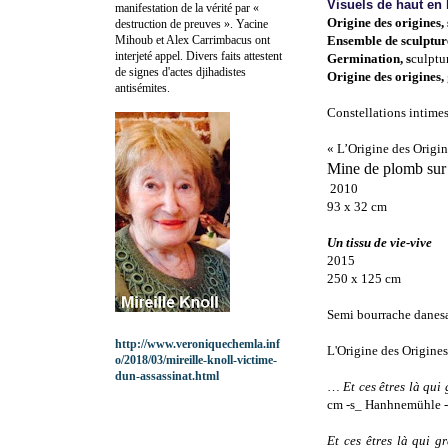
Visuels de haut en
manifestation de la vérité par «
Origine des origines, 
destruction de preuves ». Yacine
Mihoub et Alex Carrimbacus ont
Ensemble de sculptur
interjeté appel. Divers faits attestent
Germination, s
culptu
de signes d'actes djihadistes
Origine des origines,
antisémites.
Constellations intime
« L’Origine des Origin
Mine de plomb sur
2010
93 x
32 cm
Un tissu de vie-vive
2015
250 x 125 cm
Semi bourrache danesa
http://www.veroniquechemla.inf
L'Origine des Origines
o/2018/03/mireille-knoll-victime-
dun-assassinat.html
…
Et ces êtres là qui 
cm -s_ Hanhnemühle -
Et ces êtres là qui gr