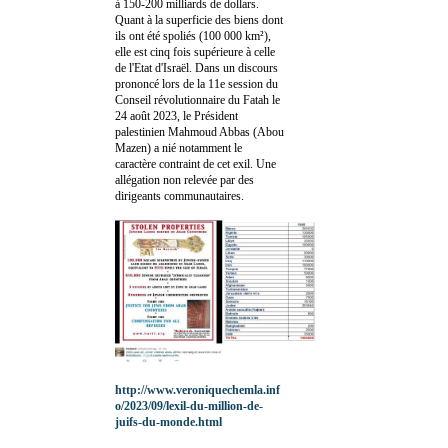
à 150-200 milliards de dollars.
Quant à la superficie des biens dont
ils ont été spoliés (100 000 km²),
elle est cinq fois supérieure à celle
de l'Etat d'Israël. Dans un discours
prononcé lors de la 11e session du
Conseil révolutionnaire du Fatah le
24 août 2023, le Président
palestinien Mahmoud Abbas (Abou
Mazen) a nié notamment le
caractère contraint de cet exil. Une
allégation non relevée par des
dirigeants communautaires.
http://www.veroniquechemla.inf
o/2023/09/lexil-du-million-de-
juifs-du-monde.html