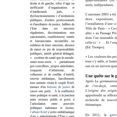
quasi-tutélaires. Les
droite et de gauche, refus d’agir ou
seuls, indépendants...
inefficacité d’organisations et
d’intellectuels juifs, «
L’automne 2003 a été
dysfonctionnements » d’institutions
deux expositions,
publiques, d'ordres professionnels
l’installation d’une
sc
et d'auxiliaires de justice, faillites de
Ville de Paris - « Cec
l’Etat dans ses missions
régaliennes, discriminations non
aller » au Passage Pi
sanctionnées,
establishment
, entités
dont l’un rassemble d
et bureaucraties incontrôlés ou
celle-ci : « … Et l’ori
oublieux de leurs missions, absence
(Ed. Tiempo).
de mises en jeu de responsabilités
publiques, intérêt général dédaigné,
« Les couleurs des pein
« système-de-santé-que-le-monde-
terre s’y mêle, et lumin
entier-nous-envie » partialement
eau en un univers qua
peu sourcilleux, propos antisémites,
soupçons d’affairisme, de
collusions et de conflits d’intérêt,
Une quête sur le 
omerta
médiatique, harcèlements
Après
La germination,
tous azimuts visant le couple Krief,
de l’en-deçà
, cette
menace d'un
huissier de justice
de
L’origine des origin
casser une porte…
A la confluence
approfondit sa réflexi
entre politique et santé, à la jonction
entre secteurs public et privé, à
recherche de nouvel
l’articulation entre pouvoirs
thématique.
politiques nationaux et locaux,
l’affaire Krief
s’avère emblématique
En 2011, la
gale
d’un « antisémitisme d’Etat » sous