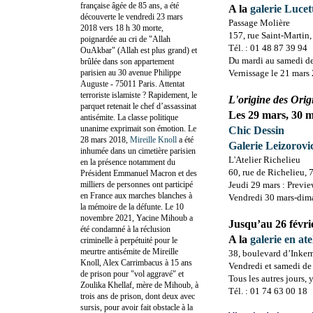
française âgée de 85 ans, a été
A la
galerie Luce
découverte le vendredi 23 mars
Passage Molière
2018 vers 18 h 30 morte,
157, rue Saint-Martin,
poignardée au cri de "Allah
Tél. : 01 48 87 39 94
OuAkbar" (Allah est plus grand) et
Du mardi au samedi de
brûlée dans son appartement
parisien au 30 avenue Philippe
Vernissage le 21 mars 
Auguste - 75011 Paris. Attentat
terroriste islamiste ? Rapidement, le
L'origine des Orig
parquet retenait le chef d’assassinat
Les 29 mars, 30 m
antisémite. La classe politique
unanime exprimait son émotion. Le
Chic Dessin
28 mars 2018,
Mireille Knoll
a été
Galerie Leizorovi
inhumée dans un cimetière parisien
L'Atelier Richelieu
en la présence notamment du
60, rue de Richelieu, 
Président Emmanuel Macron et des
milliers de personnes ont participé
Jeudi 29 mars : Previe
en France aux marches blanches à
Vendredi 30 mars-diman
la mémoire de la défunte. Le 10
novembre 2021, Yacine Mihoub a
Jusqu’au 26 févri
été condamné à la réclusion
A la
galerie en a
criminelle à perpétuité pour le
meurtre antisémite de Mireille
38, boulevard d’Inker
Knoll, Alex Carrimbacus à 15 ans
Vendredi et samedi de
de prison pour "vol aggravé" et
Tous les autres jours,
Zoulika Khellaf, mère de Mihoub, à
Tél. : 01 74 63 00 18
trois ans de prison, dont deux avec
sursis, pour avoir fait obstacle à la