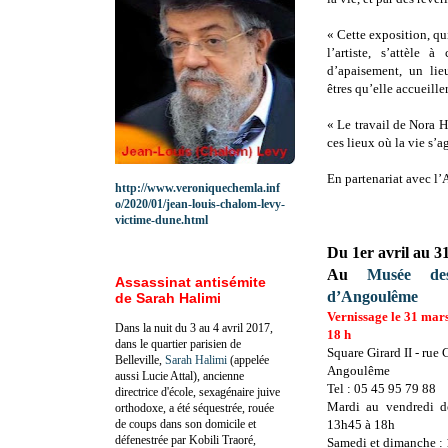
« Cette exposition, qu
l’artiste, s’attèle 
d’apaisement, un lie
êtres qu’elle accueiller
« Le travail de Nora H
ces lieux où la vie s’a
En partenariat avec l’
http://www.veroniquechemla.inf
o/2020/01/jean-louis-chalom-levy-
victime-dune.html
Du 1er avril au 3
Au
Musée des
Assassinat antisémite
d’Angoulême
de Sarah Halimi
Vernissage le 31 mars
Dans la nuit du 3 au 4 avril 2017,
18 h
dans le quartier parisien de
Square Girard II - rue 
Belleville,
Sarah Halimi
(appelée
Angoulême
aussi Lucie Attal), ancienne
Tel : 05 45 95 79 88
directrice d'école, sexagénaire juive
Mardi au vendredi 
orthodoxe, a été séquestrée, rouée
de coups dans son domicile et
13h45 à 18h
défenestrée par Kobili Traoré,
Samedi et dimanche :