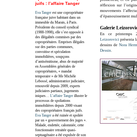
juifs : l’affaire Tanger
réflexion sur l’origi
mouvements l’affectan
Eva Tanger
est une copropriétaire
d’épanouissement multi
française juive habitant dans un
immeuble du Marais, à Paris.
Présidente du conseil syndical
Galerie Leizorovi
(1988-1998), elle s’est opposée à
En ce printemps
des illégalités commises par des
Leizorovici
présenta l
copropriétaires. Emprises illégales
dessins de
Nora Her
sur des parties communes,
Dessin
.
convoitise et spéculation
immobilières, soupçons
d’antisémitisme, abus de majorité
en Assemblées générales de
copropriétaires, « mandat
temporaire » de Me Michèle
Lebossé, administratrice judiciaire,
renouvelé depuis 2009, experts
judiciaires partiaux, jugements
iniques…
L’affaire Tanger
illustre le
processus de spoliations
immobilières depuis 2000 visant
des copropriétaires français juifs.
Eva Tanger
a été ruinée et spoliée
par un « gouvernement des juges ».
Malade, endettée, calomniée, cette
fonctionnaire retraitée quasi-
septuagénaire a été expulsée de son