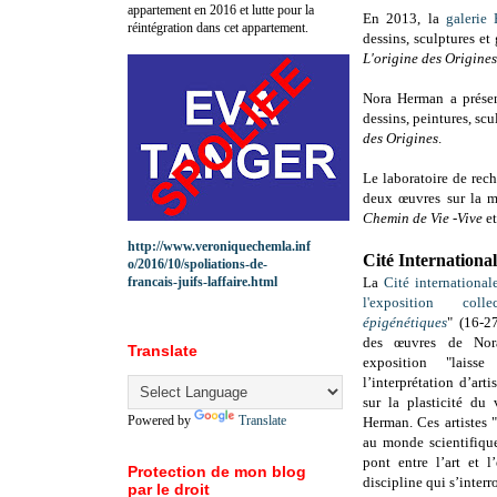
appartement en 2016 et lutte pour la
En 2013, la
galerie
réintégration dans cet appartement.
dessins, sculptures et
L'origine des Origines
Nora Herman a présen
dessins, peintures, scu
des Origines
.
Le laboratoire de rec
deux œuvres sur la mo
Chemin de Vie
-
Vive
e
http://www.veroniquechemla.inf
Cité International
o/2016/10/spoliations-de-
francais-juifs-laffaire.html
La
Cité international
l'exposition collec
épigénétiques
" (16-2
des œuvres de Nor
Translate
exposition "laiss
l’interprétation d’art
sur la plasticité du
Powered by
Translate
Herman. Ces artistes 
au monde scientifique
pont entre l’art et l
Protection de mon blog
discipline qui s’interr
par le droit