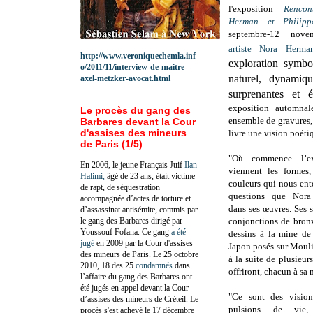
l'exposition
Renco
Herman et Philippe
septembre-12 nov
artiste
Nora Herma
http://www.veroniquechemla.inf
exploration symbo
o/2011/11/interview-de-maitre-
naturel, dynamiq
axel-metzker-avocat.html
surprenantes et 
exposition automna
Le procès du gang des
ensemble de gravures, d
Barbares devant la Cour
d'assises des mineurs
livre une vision poétiq
de Paris (1/5)
"Où commence l’e
En 2006, le jeune Français Juif
Ilan
viennent les formes,
Halimi,
âgé de 23 ans, était victime
couleurs qui nous ent
de rapt, de séquestration
questions que Nora
accompagnée d’actes de torture et
dans ses œuvres. Ses s
d’assassinat antisémite, commis par
le gang des Barbares dirigé par
conjonctions de bronz
Youssouf Fofana. Ce gang
a été
dessins à la mine de
jugé
en 2009 par la Cour d'assises
Japon posés sur Moulin
des mineurs de Paris. Le 25 octobre
à la suite de plusieur
2010, 18 des 25
condamnés
dans
offriront, chacun à sa
l’affaire du gang des Barbares ont
été jugés en appel devant la Cour
"Ce sont des vision
d’assises des mineurs de Créteil. Le
pulsions de vie,
procès s'est achevé le 17 décembre