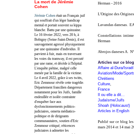
La mort de Jérémie
Herman - 2016
Cohen
L'Origine des Origine
Jérémie Cohen
était un Français juif
qui souffrait d'un léger handicap
Lavandas danesas. EA
mental et portait souvent sa kippa
blanche. Battu par une quinzaine.
Le 16 février 2022, vers 20 h, à
Constellations intim
Bobigny (Seine-Saint-Denis), il est
Herman
sauvagement agressé physiquement
par une quinzaine d'individus. Il
Abrojos daneses A. N
parvient à fuir, mais en traversant
les voies du tramway, il est percuté
Articles sur ce blo
par une rame, et décède à l'hôpital.
Affaire al-Dura/Israël
L'enquête piétine, malgré celle
menée par la famille de la victime.
Aviation/Mode/Sport
Le 4 avril 2022, grâce à ses twitts,
Chrétiens
Eric Zemmour révèle cette tragédie.
Culture
,
Département francilien dangereux
France
notamment pour les Juifs, famille
Il ou elle a dit...
endeuillée et isolée contrainte
Judaïsme/Juifs
d'enquêter face aux
Shoah (
Holocaust
)
dysfonctionnements politico-
Articles in English
judiciaires, omerta médiatico-
politique et de dirigeants
communautaires, soutien d'Eric
Publié sur ce blog le
Zemmour critiqué, réticences
mars 2014 et 14 mai 20
judiciaires à admettre les