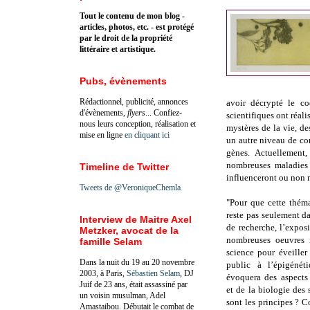
Tout le contenu de mon blog -
articles, photos, etc. - est protégé
par le droit de la propriété
littéraire et artistique.
Pubs, évènements
Rédactionnel, publicité, annonces
avoir décrypté le c
d'évènements,
flyers
... Confiez-
scientifiques ont réali
nous leurs conception, réalisation et
mystères de la vie, de
mise en ligne
en cliquant ici
un autre niveau de co
gènes. Actuellement
nombreuses maladies
Timeline de Twitter
influenceront ou non 
Tweets de @VeroniqueChemla
"Pour que cette thém
reste pas seulement da
Interview de Maitre Axel
de recherche, l’expos
Metzker, avocat de la
nombreuses oeuvres m
famille Selam
science pour éveiller
Dans la nuit du 19 au 20 novembre
public à l’épigénéti
2003, à Paris,
Sébastien Selam
, DJ
évoquera des aspects
Juif de 23 ans, était assassiné par
et de la biologie des
un voisin musulman, Adel
sont les principes ? 
Amastaibou. Débutait le combat de