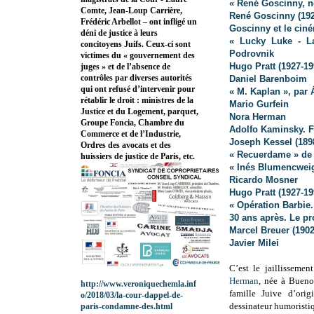
« René Goscinny, n
Comte, Jean-Loup Carrière,
René Goscinny (1926
Frédéric Arbellot – ont infligé un
Goscinny et le ciné
déni de justice à leurs
« Lucky Luke - L
concitoyens Juifs. Ceux-ci sont
Podrovnik
victimes du « gouvernement des
Hugo Pratt (1927-19
juges » et de l’absence de
contrôles par diverses autorités
Daniel Barenboim
qui ont refusé d’intervenir pour
« M. Kaplan », par
rétablir le droit : ministres de la
Mario Gurfein
Justice et du Logement, parquet,
Nora Herman
Groupe Foncia, Chambre du
Adolfo Kaminsky. F
Commerce et de l’Industrie,
Joseph Kessel (189
Ordres des avocats et des
« Recuerdame » de
huissiers de justice de Paris, etc.
« Inés Blumencweig
Ricardo Mosner
Hugo Pratt (1927-19
« Opération Barbie. 
30 ans après. Le pr
Marcel Breuer (1902
Javier Milei
C’est le jaillisseme
Herman
, née à Bueno
http://www.veroniquechemla.inf
famille Juive d’orig
o/2018/03/la-cour-dappel-de-
dessinateur humoristi
paris-condamne-des.html