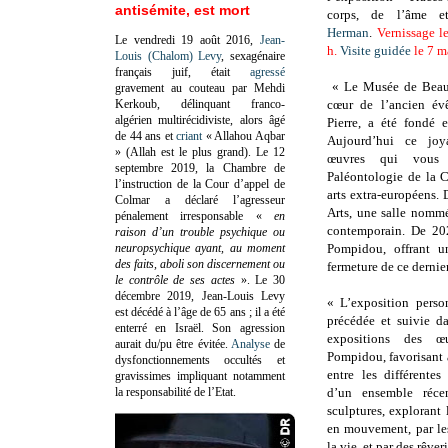
antisémite, est mort
corps, de l’âme
Herman
.
Vernissage l
Le vendredi 19 août 2016,
Jean-
h.
Visite guidée
le 7 m
Louis (Chalom) Levy
, sexagénaire
français juif, était
agressé
« Le Musée de Beaux
gravement au couteau par Mehdi
Kerkoub, délinquant franco-
cœur de l’ancien évê
algérien multirécidiviste, alors âgé
Pierre, a été fondé
de 44 ans et
criant
« Allahou Aqbar
Aujourd’hui ce joya
» (Allah est le plus grand). Le 12
œuvres qui vous 
septembre 2019, la Chambre de
Paléontologie de la C
l’instruction de la Cour d’appel de
arts extra-européens.
Colmar a déclaré l’agresseur
Arts, une salle nomm
pénalement irresponsable
«
en
contemporain. De 20
raison d’un trouble psychique ou
neuropsychique ayant, au moment
Pompidou, offrant u
des faits, aboli son discernement ou
fermeture de ce dernier
le contrôle de ses actes
»
. Le 30
décembre 2019, Jean-Louis Levy
« L’exposition perso
est décédé à l’âge de 65 ans ; il a été
précédée et suivie d
enterré en Israël. Son agression
expositions des œ
aurait du/pu être évitée.
Analyse
de
Pompidou, favorisant 
dysfonctionnements occultés et
entre les différente
gravissimes impliquant notamment
la responsabilité de l’Etat.
d’un ensemble récen
sculptures, explorant l
en mouvement, par le
la vie, et par des rêver