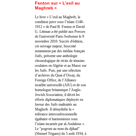
Fenton sur « L’exil au
Maghreb »
Le livre « L’exil au Maghreb, la
condition juive sous l’islam 1148-
1912 » de Paul B. Fenton et David
G. Littman a été publié aux Presses
de l'université Paris-Sorbonne le 9
novembre 2010. Succès d'édition,
cet ouvrage majeur, boycotté
notamment par des médias français
Juifs, présente une anthologie
chronologique de récits de témoins
oculaires en Algérie et au Maroc sur
les Juifs. Puis, par une sélection
d’archives du Quai d’Orsay, du
Foreign Office, de l’Alliance
israélite universelle (AIU) et de son
homologue britannique l’Anglo-
Jewish Association, il décrit les
efforts diplomatiques déployés en
faveur des Juifs maltraités au
Maghreb. Il démythifie la «
tolérance interconfessionnelle
égalitaire et harmonieuse sous
l’islam incarnée par al-Andalous ».
Le "pogrom au nom du djihad"
(Shmuel Trigano) du 5 août 1934, à