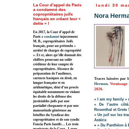
La Cour d’appel de Paris
lundi 30 ma
a condamné des
copropriétaires juifs
Nora Herm
français en créant leur «
dette » !
En 2017, la Cour d’appel de
Paris
a condamné
injustement
M. B., copropriétaires Juifs
français, pour un prétendu «
arriéré de charges de copropriété
». Et ce, alors qu’elle donnait des
chiffres prouvant un solde
créditeur de leur compte de
copropriétaires. Absence de
préparation de l’audience,
carences basiques en droit, en
Traces laissées par 
langue française et en
Herman
.
Vernissage 
arithmétique, déni d’un procès
2026.
équitable notamment en violant
les droits de la défense des
« I am my family »
justiciables juifs par une
« De l’autre côt
partialité choquante et par une
Rosenthal et Grete 
mansuétude généreuse au
« Un juif sur les t
bénéfice du Syndicat des
copropriétaires et de son syndic
Astérix
Foncia Paris fautifs… Les trois
«
« Du Panthéon à 
magistrats de la Cour - Laure