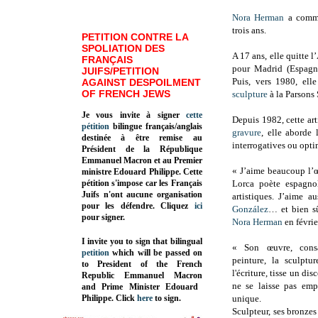
Nora Herman
a comme
trois ans.
PETITION CONTRE LA
SPOLIATION DES
A 17 ans, elle quitte l
FRANÇAIS
pour Madrid (Espagne
JUIFS/PETITION
Puis, vers 1980, ell
AGAINST DESPOILMENT
OF FRENCH JEWS
sculpture
à la Parsons
Je vous invite à signer
cette
Depuis 1982, cette arti
pétition
bilingue français/anglais
gravure
, elle aborde
destinée à être remise au
interrogatives ou opti
Président de la République
Emmanuel Macron et au Premier
« J’aime beaucoup l’œ
ministre Edouard Philippe. Cette
pétition s'impose car les Français
Lorca poète espagnol
Juifs n'ont aucune organisation
artistiques. J’aime 
pour les défendre. Cliquez
ici
González
… et bien sû
pour signer.
Nora Herman
en févrie
I invite you to sign that bilingual
« Son œuvre, consa
petition
which will be passed on
peinture, la sculptur
to President of the French
l'écriture, tisse un di
Republic
Emmanuel Macron
ne se laisse pas emp
and Prime Minister
Edouard
Philippe
.
Click
here
to sign.
unique.
Sculpteur, ses bronzes 