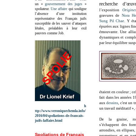
recherche d’œu
un «
gouvernement des juges
»
spoliateur.
Une affaire
qui souligne
l’exposition
Origine
l’absence d’une institution
gravures de
Nora H
représentative des Français juifs
Sung Pil Chae
. Y ét
susceptible de les sauver d’attaques
épurées aux lignes fin
létales, préalables à leur exil
émouvante. Une allian
pauvres comme Job.
dynamiques et complém
par leur équilibre susp
étaient en couleur ; ce
fait dans les années 
aux
dessins
, c'est un 
h
un travail méditatif »
ttp://www.veroniquechemla.info/
2016/04/spoliations-de-francais-
De la graine, r
juifs-laffaire.html
s’échappent des forme
arrondies, en ellipses,
Spoliations de Français
prometteur, et en pa