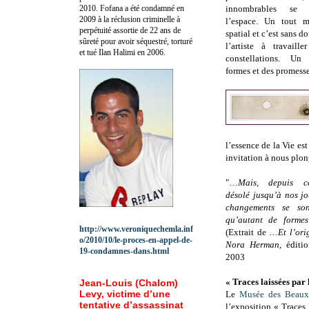
2010.
Fofana a été c
ondamné en
innombrables se 
2009 à la réclusion criminelle à
l’espace. Un tout m
perpétuité assortie de 22 ans de
spatial et c’est sans d
sûreté pour avoir séquestré, torturé
l’artiste à travaill
et tué Ilan Halimi en 2006.
constellations. Un 
formes et des promesse
l’essence de la Vie es
invitation à nous plon
"…
Mais, depuis c
désolé jusqu’à nos 
changements se son
qu’autant de forme
http://www.veroniquechemla.inf
(Extrait de …
Et l’ori
o/2010/10/le-proces-en-appel-de-
Nora Herman
, éditio
19-condamnes-dans.html
2003
« Traces laissées par
Jean-Louis (Chalom)
Levy, victime d’une
Le
Musée des Beaux
tentative d’assassinat
l’exposition « Traces