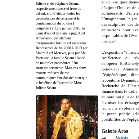
et de vie quotidienn
Juliette et de Stéphane Selam,
d’aujourd’hui et de 
respectivement mère et frère du
collaboratifs, d’int
défunt, afin d’établir toutes les
circonstances de ce crime et la
L’imagination, le jeu
condamnation du ou d(es)
des sculptures, des de
coupable(s). Le 5 janvier 2010, la
animations pour éve
Cour d’appel de Paris a jugé Adel
responsables de l’évol
Amastaibou pénalement
médical".
irresponsable lors de cet assassinat.
Représentée de fin 2006 à 2013 par
L’exposition "s’inscr
Maître Axel Metzker, puis par Me
Art-Science du rés
Portejoie, la famille Selam a lancé
de multiples procédures. Une
européen EpiGeneSy
stratégie pertinente. Mais ces deux
Geneviève Almouzni
avocats refusent de me
l’épigénétique, di
communiquer leur dossier bien que
laboratoire Dynamique
je bénéficie de l'accord de Mme
Recherche de l’Insti
Juliette Selam.
financé dans le cadr
aujourd’hui plus de 160
favoriser les échang
recherche en pleine a
le grand public grâc
possibilités de l’épigé
Galerie Aroa
La
Galerie A