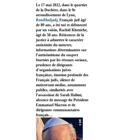
Le 17 mai 2022, dans le quartier
de la Duchère, dans le 9e
arrondissement de Lyon,
RenéHadjadj
, Français juif âgé
de 89 ans, a été tué et défenestré
par un voisin, Rachid Kheniche,
âgé de 50 ans. Réticences de la
justice à admettre le caractère
antisémite du meurtre,
informations déterminantes sur
l’antisémitisme du suspect
fournies par les réseaux sociaux,
prudence de dirigeants
d’organisations juives
françaises, émotion profonde des
Français juifs, silence de
mainstream medias
, notamment
publics, similarités avec
l’assassinat de Sarah Halimi,
absence de message du Président
Emmanuel Macron et de
dirigeants communautaires
français…