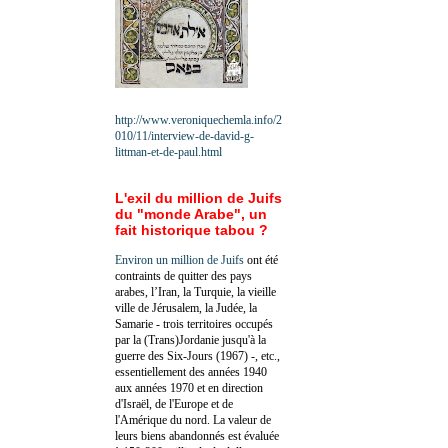
http://www.veroniquechemla.info/2
010/11/interview-de-david-g-
littman-et-de-paul.html
L'exil du million de Juifs
du "monde Arabe", un
fait historique tabou ?
Environ un million de Juifs
ont été
contraints de quitter des pays
arabes, l’Iran, la Turquie, la vieille
ville de Jérusalem, la Judée, la
Samarie - trois territoires occupés
par la (Trans)Jordanie jusqu'à la
guerre des Six-Jours (1967) -, etc.,
essentiellement des années 1940
aux années 1970 et en direction
d'Israël, de l'Europe et de
l'Amérique du nord. La valeur de
leurs biens abandonnés est évaluée