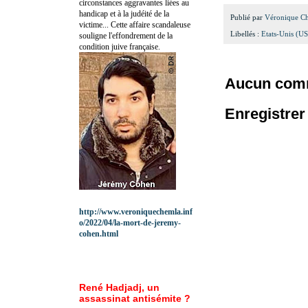
circonstances aggravantes liées au
handicap et à la judéité de la
Publié par
Véronique C
victime... Cette affaire scandaleuse
Libellés :
Etats-Unis (U
souligne l'effondrement de la
condition juive française.
Aucun comm
Enregistre
http://www.veroniquechemla.inf
o/2022/04/la-mort-de-jeremy-
cohen.html
René Hadjadj, un
assassinat antisémite ?