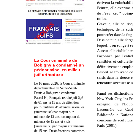
écrivent la vulnérabilit
Peintre, elle exprime 
de l’eau, cet “ océan
toiles.
Graveur, elle se ris
technique, de la surf
pour créer dans la fragi
Dessinateur, elle for
lequel… on songe à se
Auteur, elle cisèle la 
Façonnée par l'entre
La Cour criminelle de
sensibles et culturell
Bobigny a condamné un
définitivement emplie 
pédocriminel en milieu
l’esprit se trouvent c
juif orthodoxe
saisis dans la douce e
rencontre avec ses œuv
Le 16 mars 2026, la Cour criminelle
départementale de Seine-Saint-
Denis à Bobigny a condamné
Parmi ses distinctions
Pascal H., Français retraité juif âgé
New York City, les Pr
de 61 ans, à 13 ans de détention
espagnol de l’Educ
pour (tentative d’)atteintes sexuelles
Lacourière du Cab
(incestueuse) par majeur sur
Bibliothèque Nationa
mineurs de 15 ans, corruption de
concours de sculpture
mineurs de 15 ans et viols
Paris (2001).
(incestueux) par majeur sur mineurs
de 15 ans. Des
infractions commises