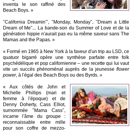
inventa le son raffiné des
Beach Boys. »
"California Dreamin'", "Monday, Monday", "Dream a Little
Dream of Me"... La bande-son du Summer of Love et de la
génération hippie n'aurait pas eu la même saveur sans The
Mamas and the Papas. »
« Formé en 1965 à New York à la faveur d'un trip au LSD, ce
quatuor bigarré opère une synthèse parfaite entre folk
psychédélique et pop californienne – une recette qui lui vaut
vite un succès phénoménal auprès de la jeunesse
flower
power
, à l'égal des Beach Boys ou des Byrds. »
« Aux côtés de John et
Michelle Phillips (mari et
femme à l'époque) et de
Denny Doherty, Cass Elliot,
surnommée "Mama Cass",
incarne l'âme du groupe :
reconnaissable entre mille
pour son coffre de mezzo-