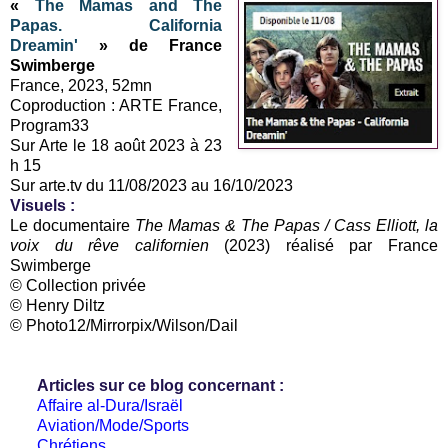
«
The Mamas and The
Papas. California
Dreamin'
» de France
Swimberge
France, 2023, 52mn
Coproduction : ARTE France,
Program33
Sur Arte le 18 août 2023 à 23
h 15
Sur arte.tv du 11/08/2023 au 16/10/2023
Visuels :
Le documentaire
The Mamas & The Papas / Cass Elliott, la
voix du rêve californien
(2023) réalisé par France
Swimberge
© Collection privée
© Henry Diltz
© Photo12/Mirrorpix/Wilson/Dail
Articles sur ce blog concernant :
Affaire al-Dura/Israël
Aviation/Mode/Sports
Chrétiens