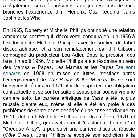
a également servi à présenter aux jeunes fans de rock
branchés l'expérience Jimi Hendrix, Otis Redding, Janis
Joplin et les Who".
En 1965, Doherty et Michelle Phillips ont noué une relation
amoureuse secrète qui, découverte, conduira en juin 1966 à
l'exclusion de Michelle Phillips, avec le soutien du label
discographique, et à son remplacement par Jill Gibson,
compagne du producteur Lou Adler. Sous la pression des
fans, fin août 1966, Michelle Phillips a été réadmise au sein
des Mamas & Papas. Les Mamas et les Papas "
se sont
séparés
en 1968 en raison de luttes intestines après
l'enregistrement de
The Papas & the Mamas
. Ils se sont
brièvement réunis en 1971 afin de respecter une obligation
contractuelle et se sont ensuite dissous pour poursuivre une
carrière solo. La carrière artistique de Cass a été la plus
réussie d'entre eux, même si elle a été en proie à des
problèmes de santé et est décédée d'une crise cardiaque en
1974. John et Michelle Phillips ont divorcé en 1970 et
Michelle Phillips, qui avait co-écrit "California Dreamin'" et
"Creeque Alley", a poursuivi une carrière d'actrice réussie
(
Côte Ouest
). John Phillips a évoqué son addiction à la