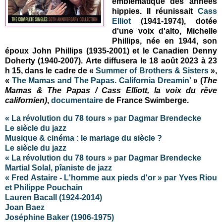
emblématique des années
hippies. Il réunissait
Cass
Elliot
(1941-1974), dotée
d'une voix d'alto, Michelle
Phillips, née en 1944, son
époux John Phillips (1935-2001) et le Canadien Denny
Doherty (1940-2007). Arte diffusera le 18 août 2023 à 23
h 15, dans le cadre de «
Summer of Brothers & Sisters
»,
«
The Mamas and The Papas. California Dreamin'
» (
The
Mamas & The Papas / Cass Elliott, la voix du rêve
californien)
,
documentaire
de France Swimberge.
« La révolution du 78 tours » par Dagmar Brendecke
Le siècle du jazz
Musique & cinéma : le mariage du siècle ?
Le siècle du jazz
« La révolution du 78 tours » par Dagmar Brendecke
Martial Solal, pîaniste de jazz
« Fred Astaire - L'homme aux pieds d'or » par Yves Riou
et Philippe Pouchain
Lauren Bacall (1924-2014)
Joan Baez
Joséphine Baker (1906-1975)