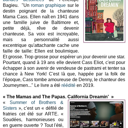
Bagieu. "Un
roman graphique
sur le
destin poignant de la chanteuse
Mama Cass. Ellen naît en 1941 dans
une famille juive de Baltimore et,
petite déjà, rêve de devenir
chanteuse. Sa voix est incroyable,
mais sa personnalité aussi
excentrique qu'attachante cache une
faille de taille: Ellen est boulimique.
Et grosse. Trop grosse pour espérer un jour devenir une star.
Pourtant, quand à 19 ans elle devient Cass Eliot, c'est pour
échapper à son avenir de vendeuse de pastrami et tenter sa
chance à New York! C'est là que, happée par la folk de
l'époque, Cass tombe amoureuse de Denny, le chanteur des
Journeymen..." Le livre a été
réédité
en 2019.
« The Mamas and The Papas. California Dreamin' »
«
Summer of Brothers &
Sisters
», c’est un « défilé de
fratries cet été sur ARTE. «
Soudées, harmonieuses ou
en guerre ouverte ? Tout l'été,