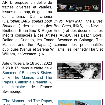
ARTE propose un défilé de
fratries diverses et variées,
issues de la pop, du gotha ou
du cinéma. Du cinéma
(
O'Brother, Deux soeurs pour un roi, Rain Man, The Blues
Brothers.
..), des concerts (les Bee Gees, INXS, les Neville
Brothers, Brian Eno & Roger Eno...) et des documentaires
inédits consacrés à des artistes (AC/DC, les Beach Boys,
Dalida et Orlando, les Fonda, Beyonce et Solange, The
Mamas and the Papas...) comme des personnalités
publiques (Venus et Serena Williams, les Kennedy, Harry et
William, les Versace...). »
Arte diffusera le 18 août 2023
à 23 h 15, dans le cadre de «
Summer of Brothers & Sisters
», «
The Mamas and The
Papas. California Dreamin'
»,
documentaire
de France
Swimberge.
"
The Mamas and The Papas,