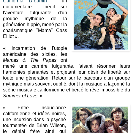
California Dreamin'
", un
documentaire inédit sur
l'aventure fulgurante d'un
groupe mythique de la
génération hippie, mené par la
charismatique "Mama" Cass
Elliot ».
« Incarnation de l'utopie
américaine des sixties, les
Mamas & The Papas
ont
mené une carrière fulgurante, faisant résonner leurs
harmonies planantes et projetant leur désir de liberté sur
toute une génération. Retour sur le parcours d'un groupe
mythique mais souvent oublié, dont la musique a façonné la
scène musicale californienne et bercé le rêve impossible du
Summer of Love
. »
« Entre insouciance
californienne et idées noires,
une incursion dans la psyché
tourmentée de Brian Wilson,
le génial frère aîné qui