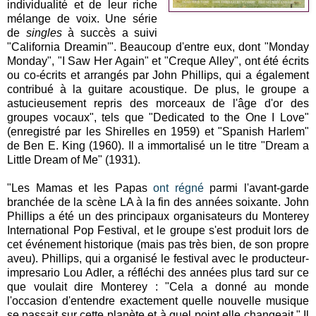
individualité et de leur riche
mélange de voix. Une série
de
singles
à succès a suivi
"California Dreamin'". Beaucoup d'entre eux, dont "Monday
Monday", "I Saw Her Again" et "Creque Alley", ont été écrits
ou co-écrits et arrangés par John Phillips, qui a également
contribué à la guitare acoustique. De plus, le groupe a
astucieusement repris des morceaux de l'âge d'or des
groupes vocaux", tels que "Dedicated to the One I Love"
(enregistré par les Shirelles en 1959) et "Spanish Harlem"
de Ben E. King (1960). Il a immortalisé un le titre "Dream a
Little Dream of Me" (1931).
"Les Mamas et les Papas
ont régné
parmi l'avant-garde
branchée de la scène LA à la fin des années soixante. John
Phillips a été un des principaux organisateurs du Monterey
International Pop Festival, et le groupe s'est produit lors de
cet événement historique (mais pas très bien, de son propre
aveu). Phillips, qui a organisé le festival avec le producteur-
impresario Lou Adler, a réfléchi des années plus tard sur ce
que voulait dire Monterey : "Cela a donné au monde
l'occasion d'entendre exactement quelle nouvelle musique
se passait sur cette planète et à quel point elle changeait." Il