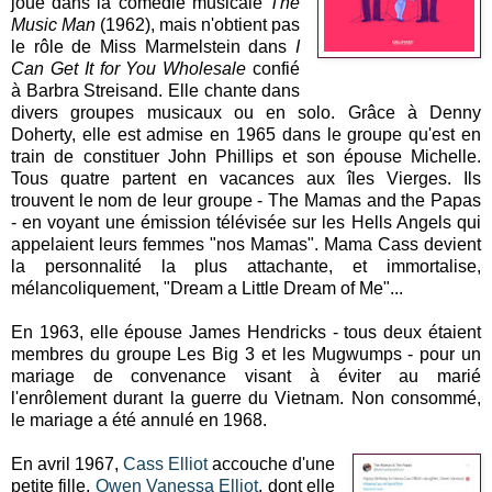
joue dans la comédie musicale
The
Music Man
(1962), mais n'obtient pas
le rôle de Miss Marmelstein dans
I
Can Get It for You Wholesale
confié
à Barbra Streisand. Elle chante dans
divers groupes musicaux ou en solo. Grâce à Denny
Doherty, elle est admise en 1965 dans le groupe qu'est en
train de constituer John Phillips et son épouse Michelle.
Tous quatre partent en vacances aux îles Vierges. Ils
trouvent le nom de leur groupe - The Mamas and the Papas
- en voyant une émission télévisée sur les Hells Angels qui
appelaient leurs femmes "nos Mamas". Mama Cass devient
la personnalité la plus attachante, et immortalise,
mélancoliquement, "Dream a Little Dream of Me"...
En 1963, elle épouse James Hendricks - tous deux étaient
membres du groupe Les Big 3 et les Mugwumps - pour un
mariage de convenance visant à éviter au marié
l'enrôlement durant la guerre du Vietnam. Non consommé,
le mariage a été annulé en 1968.
En avril 1967,
Cass Elliot
accouche d'une
petite fille,
Owen Vanessa Elliot
, dont elle