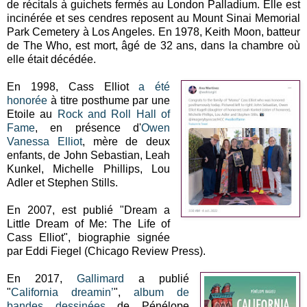
de récitals à guichets fermés au London Palladium. Elle est
incinérée et ses cendres reposent au Mount Sinai Memorial
Park Cemetery à Los Angeles. En 1978, Keith Moon, batteur
de The Who, est mort, âgé de 32 ans, dans la chambre où
elle était décédée.
En 1998, Cass Elliot
a été
honorée
à titre posthume par une
Etoile au
Rock and Roll Hall of
Fame
, en présence d'
Owen
Vanessa Elliot
, mère de deux
enfants, de John Sebastian, Leah
Kunkel, Michelle Phillips, Lou
Adler et Stephen Stills.
En 2007, est publié "Dream a
Little Dream of Me: The Life of
Cass Elliot", biographie signée
par Eddi Fiegel (Chicago Review Press).
En 2017,
Gallimard
a publié
"
California dreamin’
",
album de
bandes dessinées
de Pénélope