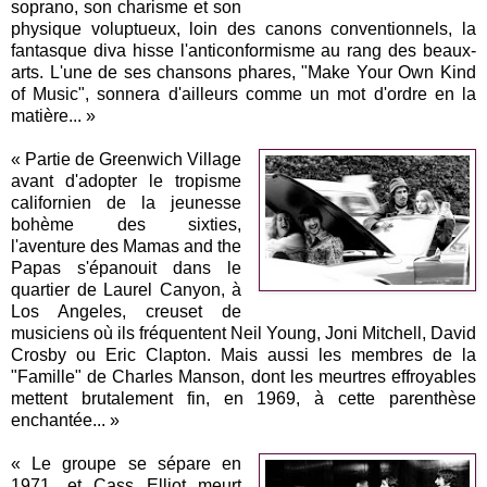
soprano, son charisme et son
physique voluptueux, loin des canons conventionnels, la
fantasque diva hisse l'anticonformisme au rang des beaux-
arts. L'une de ses chansons phares, "Make Your Own Kind
of Music", sonnera d'ailleurs comme un mot d'ordre en la
matière... »
« Partie de Greenwich Village
avant d'adopter le tropisme
californien de la jeunesse
bohème des sixties,
l'aventure des Mamas and the
Papas s'épanouit dans le
quartier de Laurel Canyon, à
Los Angeles, creuset de
musiciens où ils fréquentent Neil Young, Joni Mitchell, David
Crosby ou Eric Clapton. Mais aussi les membres de la
"Famille" de Charles Manson, dont les meurtres effroyables
mettent brutalement fin, en 1969, à cette parenthèse
enchantée... »
« Le groupe se sépare en
1971, et Cass Elliot meurt