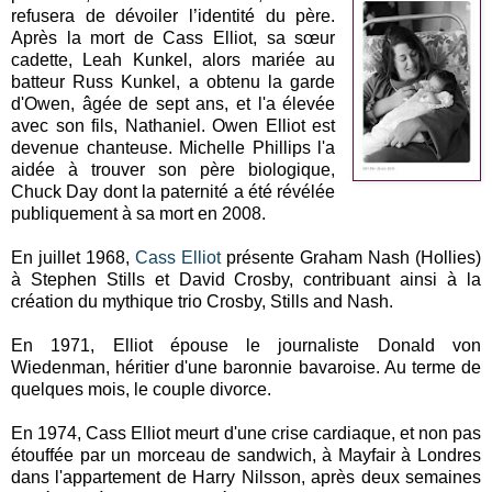
refusera de dévoiler l’identité du père.
Après la mort de Cass Elliot, sa sœur
cadette, Leah Kunkel, alors mariée au
batteur Russ Kunkel, a obtenu la garde
d'Owen, âgée de sept ans, et l'a élevée
avec son fils, Nathaniel. Owen Elliot est
devenue chanteuse. Michelle Phillips l'a
aidée à trouver son père biologique,
Chuck Day dont la paternité a été révélée
publiquement à sa mort en 2008.
En juillet 1968,
Cass Elliot
présente Graham Nash (Hollies)
à Stephen Stills et David Crosby, contribuant ainsi à la
création du mythique trio Crosby, Stills and Nash.
En 1971, Elliot épouse le journaliste Donald von
Wiedenman, héritier d'une baronnie bavaroise. Au terme de
quelques mois, le couple divorce.
En 1974, Cass Elliot meurt d'une crise cardiaque, et non pas
étouffée par un morceau de sandwich, à Mayfair à Londres
dans l'appartement de Harry Nilsson, après deux semaines