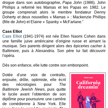
drogue dans son autobiographie,
Papa John
(1986). John
Phillips a reformé les Mamas et les Papas en 1982. Le
groupe comprenait alors le membre fondateur Denny
Doherty et deux nouvelles « Mamas » : Mackenzie Phillips
(fille de John) et Elaine « Spanky » McFarlane."
Cass Elliot
Cass Elliot
(1941-1974) est née Ellen Naomi Cohen dans
une famille juive américaine d'origine russe et aimant la
musique. Ses parents dirigent alors des épiceries
cacher
à
Baltimore, puis à Alexandria. Son père lui fait découvrir
l'opéra.
Dès son enfance, elle lutte contre son embonpoint.
Dotée d'une voix de contralto,
enjouée, drôle, optimiste, elle écrit
des nécrologies pour
The
Baltimore
Jewish
News
, puis quitte
le lycée avant l'obtention de son
diplôme pour poursuivre une carrière
de comédienne à New York. Elle