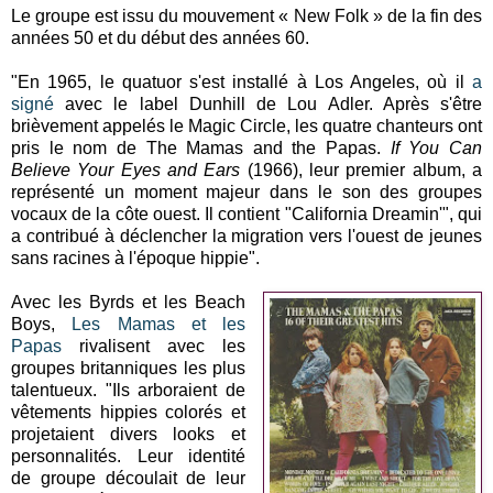
Le groupe est issu du mouvement « New Folk » de la fin des
années 50 et du début des années 60.
"En 1965, le quatuor s'est installé à Los Angeles, où il
a
signé
avec le label Dunhill de Lou Adler. Après s'être
brièvement appelés le Magic Circle, les quatre chanteurs ont
pris le nom de The Mamas and the Papas.
If You Can
Believe Your Eyes and Ears
(1966), leur premier album, a
représenté un moment majeur dans le son des groupes
vocaux de la côte ouest. Il contient "California Dreamin'", qui
a contribué à déclencher la migration vers l'ouest de jeunes
sans racines à l'époque hippie".
Avec les Byrds et les Beach
Boys,
Les Mamas et les
Papas
rivalisent avec les
groupes britanniques les plus
talentueux. "Ils arboraient de
vêtements hippies colorés et
projetaient divers looks et
personnalités. Leur identité
de groupe découlait de leur