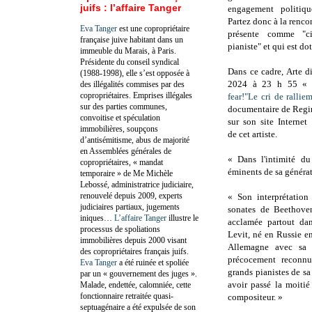
juifs : l’affaire Tanger
engagement politiqu
Partez donc à la rencon
Eva Tanger
est une copropriétaire
présente comme "ci
française juive habitant dans un
pianiste" et qui est d
immeuble du Marais, à Paris.
Présidente du conseil syndical
Dans ce cadre, Arte d
(1988-1998), elle s’est opposée à
2024 à 23 h 55 
des illégalités commises par des
copropriétaires. Emprises illégales
fear!"Le cri de rallie
sur des parties communes,
documentaire de Regi
convoitise et spéculation
sur son site Internet
immobilières, soupçons
de cet artiste
.
d’antisémitisme, abus de majorité
en Assemblées générales de
« Dans l'intimité du
copropriétaires, « mandat
éminents de sa générat
temporaire » de Me Michèle
Lebossé, administratrice judiciaire,
renouvelé depuis 2009, experts
« Son interprétation 
judiciaires partiaux, jugements
sonates de Beethove
iniques…
L’affaire Tanger
illustre le
acclamée partout da
processus de spoliations
Levit, né en Russie e
immobilières depuis 2000 visant
Allemagne avec sa 
des copropriétaires français juifs.
précocement reconn
Eva Tanger
a été ruinée et spoliée
grands pianistes de sa
par un « gouvernement des juges ».
avoir passé la moitié
Malade, endettée, calomniée, cette
fonctionnaire retraitée quasi-
compositeur. »
septuagénaire a été expulsée de son