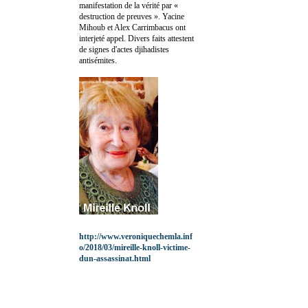
manifestation de la vérité par «
destruction de preuves ». Yacine
Mihoub et Alex Carrimbacus ont
interjeté appel. Divers faits attestent
de signes d'actes djihadistes
antisémites.
http://www.veroniquechemla.inf
o/2018/03/mireille-knoll-victime-
dun-assassinat.html