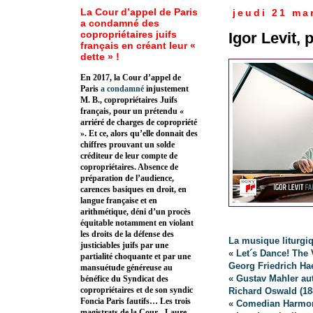
La Cour d’appel de Paris
jeudi 21 ma
a condamné des
copropriétaires juifs
Igor Levit, 
français en créant leur «
dette » !
En 2017, la Cour d’appel de
Paris
a condamné
injustement
M. B., copropriétaires Juifs
français, pour un prétendu «
arriéré de charges de copropriété
». Et ce, alors qu’elle donnait des
chiffres prouvant un solde
créditeur de leur compte de
copropriétaires. Absence de
préparation de l’audience,
carences basiques en droit, en
langue française et en
arithmétique, déni d’un procès
équitable notamment en violant
les droits de la défense des
La musique liturgiq
justiciables juifs par une
« Let´s Dance! The 
partialité choquante et par une
Georg Friedrich Ha
mansuétude généreuse au
« Gustav Mahler au
bénéfice du Syndicat des
copropriétaires et de son syndic
Richard Oswald (18
Foncia Paris fautifs… Les trois
« Comedian Harmon
magistrats de la Cour - Laure