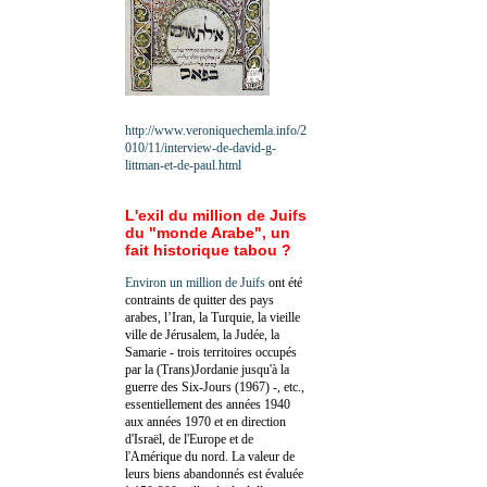
http://www.veroniquechemla.info/2
010/11/interview-de-david-g-
littman-et-de-paul.html
L'exil du million de Juifs
du "monde Arabe", un
fait historique tabou ?
Environ un million de Juifs
ont été
contraints de quitter des pays
arabes, l’Iran, la Turquie, la vieille
ville de Jérusalem, la Judée, la
Samarie - trois territoires occupés
par la (Trans)Jordanie jusqu'à la
guerre des Six-Jours (1967) -, etc.,
essentiellement des années 1940
aux années 1970 et en direction
d'Israël, de l'Europe et de
l'Amérique du nord. La valeur de
leurs biens abandonnés est évaluée