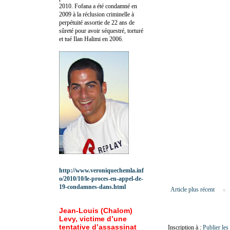
2010.
Fofana a été c
ondamné en
2009 à la réclusion criminelle à
perpétuité assortie de 22 ans de
sûreté pour avoir séquestré, torturé
et tué Ilan Halimi en 2006.
http://www.veroniquechemla.inf
o/2010/10/le-proces-en-appel-de-
19-condamnes-dans.html
Article plus récent
Jean-Louis (Chalom)
Levy, victime d’une
tentative d’assassinat
Inscription à :
Publier le