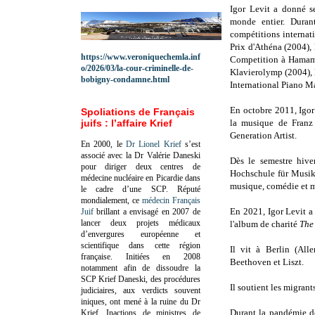
Igor Levit a donné se
monde entier. Duran
compétitions internat
Prix d'Athéna (2004),
https://www.veroniquechemla.inf
Competition à Hamamat
o/2026/03/la-cour-criminelle-de-
Klavierolymp (2004), l
bobigny-condamne.html
International Piano M
En octobre 2011, Igor
Spoliations de Français
juifs : l’affaire Krief
la musique de Fran
Generation Artist.
En 2000, le
Dr Lionel Krief
s’est
associé avec la Dr Valérie Daneski
Dès le semestre hive
pour diriger deux centres de
Hochschule für Musik
médecine nucléaire en Picardie dans
musique, comédie et 
le cadre d’une SCP.
Réputé
mondialement, ce
médecin Français
En 2021, Igor Levit a
Juif
brillant a envisagé en 2007 de
lancer deux projets médicaux
l'album de charité
The
d’envergures européenne et
scientifique dans cette région
Il vit à Berlin (All
française.
Initiées en 2008
Beethoven et Liszt.
notamment afin de dissoudre la
SCP Krief Daneski, des procédures
Il soutient les migrants
judiciaires, aux verdicts souvent
iniques, ont mené à la ruine du Dr
Durant la pandémie de
Krief.
Inactions de ministres de