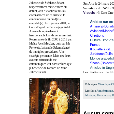
Juliette et de Stéphane Selam,
Sur Arte le 24 mars 20
respectivement mère et frère du
Sur arte.tv du 24/03/
défunt, afin d’établir toutes les
Visuels
: © Zero One
circonstances de ce crime et la
condamnation du ou d(es)
Articles sur ce
coupable(s). Le 5 janvier 2010, la
Affaire al-Dura/I
Cour d’appel de Paris a jugé Adel
Aviation/Mode/S
Amastaibou pénalement
irresponsable lors de cet assassinat.
Chrétiens
Représentée de fin 2006 à 2013 par
Culture/Droit d'a
Maître Axel Metzker, puis par Me
France
Portejoie, la famille Selam a lancé
Il ou elle a dit...
de multiples procédures. Une
Judaïsme/Juifs
stratégie pertinente. Mais ces deux
Monde arabe/Is
avocats refusent de me
Shoah (
Holocau
communiquer leur dossier bien que
Articles in Engl
je bénéficie de l'accord de Mme
Juliette Selam.
Les citations sur le fil
Publié par
Véronique C
Libellés :
Antisémitisme
Musique
,
Palestiniens
,
R
Aucun comm