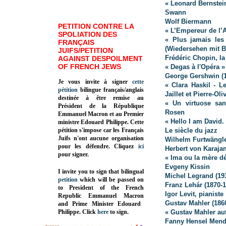
« Leonard Bernstei
Swann
Wolf Biermann
PETITION CONTRE LA
« L’Empereur de l’A
SPOLIATION DES
« Plus jamais les
FRANÇAIS
(Wiedersehen mit B
JUIFS/PETITION
Frédéric Chopin, la
AGAINST DESPOILMENT
OF FRENCH JEWS
« Degas à l'Opéra »
George Gershwin (1
Je vous invite à signer
cette
« Clara Haskil - L
pétition
bilingue français/anglais
Jaillet et Pierre-Ol
destinée à être remise au
« Un virtuose san
Président de la République
Rosen
Emmanuel Macron et au Premier
« Hello I am David
ministre Edouard Philippe. Cette
pétition s'impose car les Français
Le siècle du jazz
Juifs n'ont aucune organisation
Wilhelm Furtwängle
pour les défendre. Cliquez
ici
Herbert von Karaja
pour signer.
« Ima ou la mère 
Evgeny Kissin
I invite you to sign that bilingual
Michel Legrand (19
petition
which will be passed on
Franz Lehár (1870-1
to President of the French
Igor Levit, pianiste
Republic
Emmanuel Macron
Gustav Mahler (186
and Prime Minister
Edouard
Philippe
.
Click
here
to sign.
« Gustav Mahler au
Fanny Hensel Mend