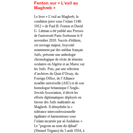
Fenton sur « L’exil au
Maghreb »
Le livre « L’exil au Maghreb, la
condition juive sous l’islam 1148-
1912 » de Paul B. Fenton et David
G. Littman a été publié aux Presses
de l'université Paris-Sorbonne le 9
novembre 2010. Succès d'édition,
cet ouvrage majeur, boycotté
notamment par des médias français
Juifs, présente une anthologie
chronologique de récits de témoins
oculaires en Algérie et au Maroc sur
les Juifs. Puis, par une sélection
d’archives du Quai d’Orsay, du
Foreign Office, de l’Alliance
israélite universelle (AIU) et de son
homologue britannique l’Anglo-
Jewish Association, il décrit les
efforts diplomatiques déployés en
faveur des Juifs maltraités au
Maghreb. Il démythifie la «
tolérance interconfessionnelle
égalitaire et harmonieuse sous
l’islam incarnée par al-Andalous ».
Le "pogrom au nom du djihad"
(Shmuel Trigano) du 5 août 1934, à