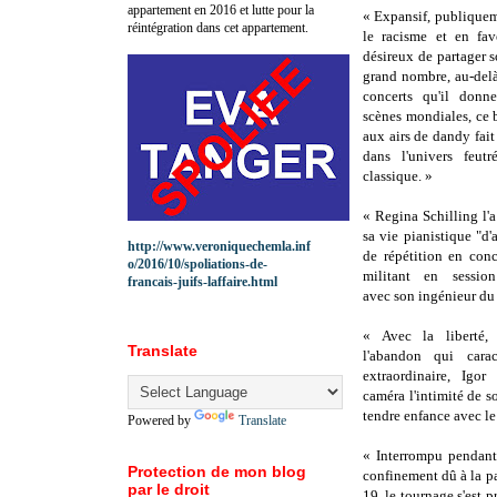
appartement en 2016 et lutte pour la
« Expansif, publique
réintégration dans cet appartement.
le racisme et en fav
désireux de partager s
grand nombre, au-delà
concerts qu'il donn
scènes mondiales, ce 
aux airs de dandy fait
dans l'univers feut
classique. »
« Regina Schilling l
sa vie pianistique "d
http://www.veroniquechemla.inf
de répétition en con
o/2016/10/spoliations-de-
militant en session
francais-juifs-laffaire.html
avec son ingénieur du 
« Avec la liberté, 
Translate
l'abandon qui carac
extraordinaire, Igor
caméra l'intimité de so
tendre enfance avec le
Powered by
Translate
« Interrompu pendant
Protection de mon blog
confinement dû à la 
par le droit
19, le tournage s'est p