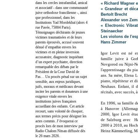
dans les cercles intrafamilial, amical
« Richard Wagner e
et associatif - dans une communauté
« Grandeur et déca
juive orthodoxe francilienne -, ainsi
Bertolt Brecht
que professionnel, dans les
Alexander von Zeml
Institutions Yad Mordekhaï (alors 4
« Electronic Vibr
rue Pavée, 75004 Paris).
Steinaecker
Témoignages déchirants de jeunes
Les violons de l'es
victimes traumatisées et de leurs
Hans Zimmer
parents éprouvés, accusé souvent
dénué d’empathie envers les
victimes et en pleine inversion
Igor Levit est né 
accusatoire, diagnostic inquiétant
famille juive à Gork
d’un expert psychiatre, direction
Novgorod ou Nijni-No
remarquable des débats par le
l'apprentissage du pia
Président de la Cour David de
ans. Sa mère, Elena L
Pas… Un procès pénal sur un sujet
piano, répétiteur et d
sensible, aux enjeux juridiques,
Neuhaus. Enfant, il 
juifs, moraux et médicaux devant
inciter les parents et donateurs à une
récitals, avec succès, 
exigence vitale envers les
institutions juives françaises
En 1996, sa famille d
accueillant des enfants. Cet article
à Hanovre (Allema
recourt, sans volonté de choquer,
2000, Igor Levit ét
aux termes précis pour désigner les
de Salzburg avec Ha
actes commis. J’évoquerai ce
2000 à 2010, au Hoch
procès lors de mon interview par
Heinz Kämmerling, Ma
Radio Chalom Nitsan diffusée dès
le 26 mars 2026.