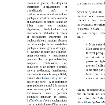
droite et de gauche, refus d’agir ou
son domicile via les r
inefficacité d’organisations et
d’intellectuels juifs, «
Après le djihad du 7
dysfonctionnements » d’institutions
pianiste s'est engag
publiques, d'ordres professionnels
libération des otag
et d'auxiliaires de justice, faillites de
mouvements terroriste
l’Etat dans ses missions
le Hamas, à Gaza. I
régaliennes, discriminations non
sur son compte Inst
sanctionnées,
establishment
, entités
et bureaucraties incontrôlés ou
2023 :
oublieux de leurs missions, absence
de mises en jeu de responsabilités
« Mon cœur d’
publiques, intérêt général dédaigné,
Mon cœur de jui
« système-de-santé-que-le-monde-
Il m'est presq
entier-nous-envie » partialement
ce qui arrive 
peu sourcilleux, propos antisémites,
personnes âgée
soupçons d’affairisme, de
me terrifie. Et 
collusions et de conflits d’intérêt,
Je ne suis pas 
omerta
médiatique, harcèlements
Mais que ce s
tous azimuts visant le couple Krief,
menace d'un
huissier de justice
de
elles sont tout
casser une porte…
A la confluence
entre politique et santé, à la jonction
entre secteurs public et privé, à
A la mi-décembre 2023
l’articulation entre pouvoirs
mis en vente un no
politiques nationaux et locaux,
Levit intitulé
"
Men
l’affaire Krief
s’avère emblématique
ohne Worte
" (
Mendels
d’un « antisémitisme d’Etat » sous