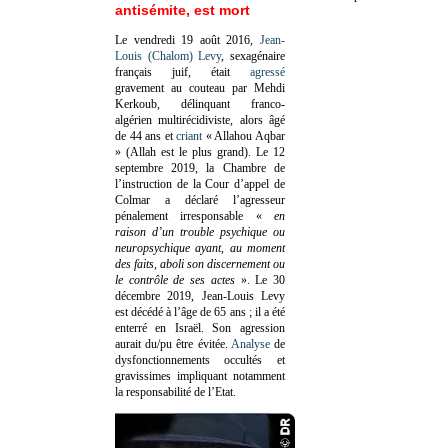
antisémite, est mort
Le vendredi 19 août 2016,
Jean-
Louis (Chalom) Levy
, sexagénaire
français juif, était
agressé
gravement au couteau par Mehdi
Kerkoub, délinquant franco-
algérien multirécidiviste, alors âgé
de 44 ans et
criant
« Allahou Aqbar
» (Allah est le plus grand). Le 12
septembre 2019, la Chambre de
l’instruction de la Cour d’appel de
Colmar a déclaré l’agresseur
pénalement irresponsable
«
en
raison d’un trouble psychique ou
neuropsychique ayant, au moment
des faits, aboli son discernement ou
le contrôle de ses actes
»
. Le 30
décembre 2019, Jean-Louis Levy
est décédé à l’âge de 65 ans ; il a été
enterré en Israël. Son agression
aurait du/pu être évitée.
Analyse
de
dysfonctionnements occultés et
gravissimes impliquant notamment
la responsabilité de l’Etat.