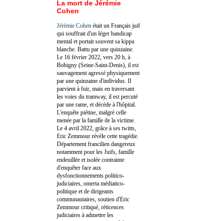
La mort de Jérémie
Cohen
Jérémie Cohen
était un Français juif
qui souffrait d'un léger handicap
mental et portait souvent sa kippa
blanche. Battu par une quinzaine.
Le 16 février 2022, vers 20 h, à
Bobigny (Seine-Saint-Denis), il est
sauvagement agressé physiquement
par une quinzaine d'individus. Il
parvient à fuir, mais en traversant
les voies du tramway, il est percuté
par une rame, et décède à l'hôpital.
L'enquête piétine, malgré celle
menée par la famille de la victime.
Le 4 avril 2022, grâce à ses twitts,
Eric Zemmour révèle cette tragédie.
Département francilien dangereux
notamment pour les Juifs, famille
endeuillée et isolée contrainte
d'enquêter face aux
dysfonctionnements politico-
judiciaires, omerta médiatico-
politique et de dirigeants
communautaires, soutien d'Eric
Zemmour critiqué, réticences
judiciaires à admettre les