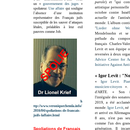
parole
) et "
qui cons
un «
gouvernement des juges
»
artistique personnelle
spoliateur.
Une affaire
qui souligne
octobre contre Isra
l’absence d’une institution
actuelle de l'antis
représentative des Français juifs
susceptible de les sauver d’attaques
monde. L'album contie
létales, préalables à leur exil
"
Lieder ohne Wo
pauvres comme Job.
Mendelssohn et se
prélude du composi
français Charles-Val
Levit et son équipe o
reversées à deux organ
Advice Center for An
Initiative Against Ant
« Igor Levit : "No
«
Igor Levit. Pian
musicien-citoyen
». 
d'ARTE. « Son in
l'intégrale des sonat
h
2019, a été acclamé
ttp://www.veroniquechemla.info/
monde.
Igor Levit
, né
2016/04/spoliations-de-francais-
et arrivé en Allemagn
juifs-laffaire.html
8 ans, n'est pas se
comme l'un des grand
Spoliations de Français
génération. Il inca