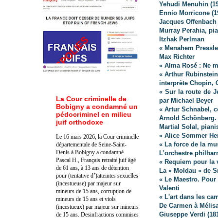
Yehudi Menuhin (191
Ennio Morricone (1
Jacques Offenbach 
Murray Perahia, pia
Itzhak Perlman
« Menahem Pressler
Max Richter
« Alma Rosé : Ne m’
« Arthur Rubinstein
interprète Chopin, 
« Sur la route de J
La Cour criminelle de
par Michael Beyer
Bobigny a condamné un
« Artur Schnabel, 
pédocriminel en milieu
Arnold Schönberg. 
juif orthodoxe
Martial Solal, piani
« Alice Sommer Her
Le 16 mars 2026, la Cour criminelle
« La force de la mu
départementale de Seine-Saint-
Denis à Bobigny a condamné
L’orchestre philhar
Pascal H., Français retraité juif âgé
« Requiem pour la 
de 61 ans, à 13 ans de détention
La « Moldau » de 
pour (tentative d’)atteintes sexuelles
« Le Maestro. Pour
(incestueuse) par majeur sur
Valenti
mineurs de 15 ans, corruption de
« L'art dans les ca
mineurs de 15 ans et viols
De Carmen à Mélis
(incestueux) par majeur sur mineurs
Giuseppe Verdi (18
de 15 ans. Des
infractions commises