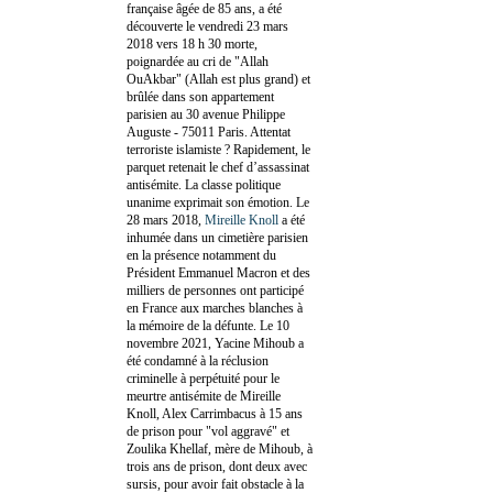
française âgée de 85 ans, a été
découverte le vendredi 23 mars
2018 vers 18 h 30 morte,
poignardée au cri de "Allah
OuAkbar" (Allah est plus grand) et
brûlée dans son appartement
parisien au 30 avenue Philippe
Auguste - 75011 Paris. Attentat
terroriste islamiste ? Rapidement, le
parquet retenait le chef d’assassinat
antisémite. La classe politique
unanime exprimait son émotion. Le
28 mars 2018,
Mireille Knoll
a été
inhumée dans un cimetière parisien
en la présence notamment du
Président Emmanuel Macron et des
milliers de personnes ont participé
en France aux marches blanches à
la mémoire de la défunte. Le 10
novembre 2021, Yacine Mihoub a
été condamné à la réclusion
criminelle à perpétuité pour le
meurtre antisémite de Mireille
Knoll, Alex Carrimbacus à 15 ans
de prison pour "vol aggravé" et
Zoulika Khellaf, mère de Mihoub, à
trois ans de prison, dont deux avec
sursis, pour avoir fait obstacle à la