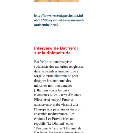
http://www.veroniquechemla.inf
o/2022/08/eyal-hadda-assassinat-
antisemite.html
Interview de Bat Ye’or
sur la dhimmitude
Bat Ye’or
est une essayiste
spécialiste des minorités religieuses
dans le monde islamique. Elle a
forgé le terme
dhimmitude
pour
désigner le statut cruel des
minorités non-musulmanes
(Dhimmis) dans les pays
islamiques ou en « terre d’islam ».
Elle a aussi analysé Eurabia,
alliance euro-arabe visant à unir
l’Europe aux pays arabes dans un
ensemble méditerranéen. Les
éditions Les Provinciales ont
republié "Le Dhimmi" et les
"Documents" sur le "Dhimmi" de
Bat Ye'or. Un essai pionnier dont la