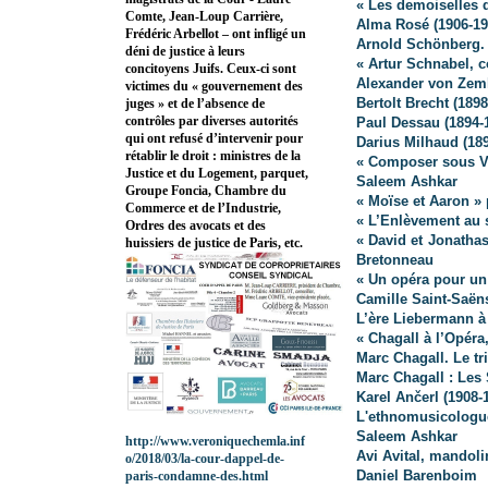
« Les demoiselles 
Comte, Jean-Loup Carrière,
Alma Rosé (1906-19
Frédéric Arbellot – ont infligé un
Arnold Schönberg. 
déni de justice à leurs
« Artur Schnabel, 
concitoyens Juifs. Ceux-ci sont
Alexander von Zeml
victimes du « gouvernement des
Bertolt Brecht (1898
juges » et de l’absence de
contrôles par diverses autorités
Paul Dessau (1894-
qui ont refusé d’intervenir pour
Darius Milhaud (189
rétablir le droit : ministres de la
« Composer sous V
Justice et du Logement, parquet,
Saleem Ashkar
Groupe Foncia, Chambre du
« Moïse et Aaron »
Commerce et de l’Industrie,
« L’Enlèvement au s
Ordres des avocats et des
« David et Jonatha
huissiers de justice de Paris, etc.
Bretonneau
« Un opéra pour un
Camille Saint-Saën
L’ère Liebermann à
« Chagall à l’Opéra
Marc Chagall. Le t
Marc Chagall : Les
Karel Ančerl (1908-
L'ethnomusicolog
Saleem Ashkar
http://www.veroniquechemla.inf
Avi Avital, mandoli
o/2018/03/la-cour-dappel-de-
Daniel Barenboim
paris-condamne-des.html