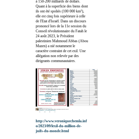
à 150-200 milliards de dollars.
Quant à la superficie des biens dont
ils ont été spoliés (100 000 km²),
elle est cinq fois supérieure à celle
de l'Etat d'Israël. Dans un discours
prononcé lors de la 11e session du
Conseil révolutionnaire du Fatah le
24 août 2023, le Président
palestinien Mahmoud Abbas (Abou
Mazen) a nié notamment le
caractère contraint de cet exil. Une
allégation non relevée par des
dirigeants communautaires.
http://www.veroniquechemla.inf
o/2023/09/lexil-du-million-de-
juifs-du-monde.html