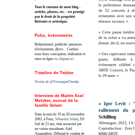
le performeur donnan
Tout le contenu de mon blog -
de 52 concerts à do
articles, photos, etc. - est protégé
retransmis avec son 
par le droit de la propriété
réseaux sociaux. »
littéraire et artistique.
« Cette pause inédit
Pubs, évènements
de la scène a vu ann
donné, dit-il, un nouve
Rédactionnel, publicité, annonces
d'évènements,
flyers
... Confiez-
« Une captivante imme
nous leurs conception, réalisation et
mise en ligne
en cliquant ici
piano, diffusée à 
événement célébré 
ARTE Concert, le Pia
Timeline de Twitter
le 29 mars. »
Tweets de @VeroniqueChemla
Interview de Maitre Axel
Metzker, avocat de la
«
Igor Levit : 
famille Selam
ralliement du pi
Dans la nuit du 19 au 20 novembre
Schilling
2003, à Paris,
Sébastien Selam
, DJ
Allemagne, 2022, 1 h
Juif de 23 ans, était assassiné par
Coproduction : Zero O
un voisin musulman, Adel
Amastaibou. Débutait le combat de
RBB/ARTE