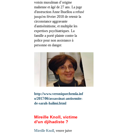
voisin musulman d’origine
malienne et âgé de 27 ans. La juge
d'instruction Anne Ihuellou a refusé
jusqu'en février 2018 de retenir la
circonstance aggravante
d'antisémitisme, et multiplie les
expertises psychiatriques. La
famille a porté plainte contre la
police pour non assistance à
personne en danger.
http://www.veroniquechemla.inf
o/2017/06/assassinat-antisemite-
de-sarah-halimi.html
Mireille Knoll, victime
d'un djihadiste ?
Mireille Knoll
, veuve juive