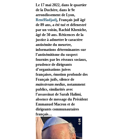
Le 17 mai 2022, dans le quartier
de la Duchère, dans le 9e
arrondissement de Lyon,
RenéHadjadj
, Français juif âgé
de 89 ans, a été tué et défenestré
par un voisin, Rachid Kheniche,
âgé de 50 ans. Réticences de la
justice à admettre le caractère
antisémite du meurtre,
informations déterminantes sur
l’antisémitisme du suspect
fournies par les réseaux sociaux,
prudence de dirigeants
d’organisations juives
françaises, émotion profonde des
Français juifs, silence de
mainstream medias
, notamment
publics, similarités avec
l’assassinat de Sarah Halimi,
absence de message du Président
Emmanuel Macron et de
dirigeants communautaires
français…