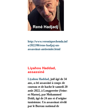
http://www.veroniquechemla.inf
o/2022/06/rene-hadjaj-un-
assassinat-antisemite.html
Liyahou Haddad,
assassiné
Liyahou Haddad
, juif âgé de 34
ans, a été assassiné à coups de
couteau et de hache le samedi 20
août 2022, à Longperrier (Seine-
et-Marne), par Mohammed
Dridi, âgé de 24 ans et d'origine
tunisienne. Un assassinat révélé
par le Bureau national de