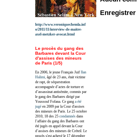
Enregistre
http://www.veroniquechemla.inf
o/2011/11/interview-de-maitre-
axel-metzker-avocat.html
Le procès du gang des
Barbares devant la Cour
d'assises des mineurs
de Paris (1/5)
En 2006, le jeune Français Juif
Ilan
Halimi,
âgé de 23 ans, était victime
de rapt, de séquestration
accompagnée d’actes de torture et
d’assassinat antisémite, commis par
le gang des Barbares dirigé par
Youssouf Fofana. Ce gang
a été
jugé
en 2009 par la Cour d'assises
des mineurs de Paris. Le 25 octobre
2010, 18 des 25
condamnés
dans
l’affaire du gang des Barbares ont
été jugés en appel devant la Cour
d’assises des mineurs de Créteil. Le
procès s'est achevé le 17 décembre