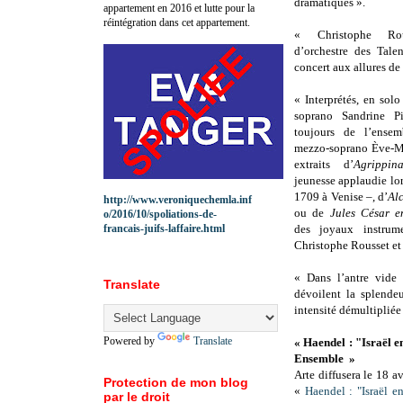
dramatiques ».
appartement en 2016 et lutte pour la
réintégration dans cet appartement.
« Christophe Ro
d’orchestre des Tale
concert aux allures de
« Interprétés, en sol
soprano Sandrine P
toujours de l’ensem
mezzo-soprano Ève-M
extraits d’
Agrippin
jeunesse applaudie lor
1709 à Venise –, d’
Al
http://www.veroniquechemla.inf
ou de
Jules César e
o/2016/10/spoliations-de-
francais-juifs-laffaire.html
des joyaux instru
Christophe Rousset et 
« Dans l’antre vide 
Translate
dévoilent la splende
intensité démultipliée
Powered by
Translate
« Haendel : "Israël 
Ensemble »
Arte diffusera le 18 a
Protection de mon blog
«
Haendel : "Israël 
par le droit