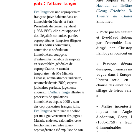
Arte propose sur so
juifs : l’affaire Tanger
Haendel au Théâtr
(
Georg Friedrich H
Eva Tanger
est une copropriétaire
Théâtre du Châtel
française juive habitant dans un
Simonnet.
immeuble du Marais, à Paris.
Présidente du conseil syndical
(1988-1998), elle s’est opposée à
« Porté par les cantat
des illégalités commises par des
et Ève-Maud Hubeau
copropriétaires. Emprises illégales
par l’ensemble Les 
sur des parties communes,
dirigé par Christo
convoitise et spéculation
flamboyant concert en
immobilières, soupçons
d’antisémitisme, abus de majorité
« Passions dévoran
en Assemblées générales de
copropriétaires, « mandat
désespoir, menaces mo
temporaire » de Me Michèle
vogue dans l’Europe 
Lebossé, administratrice judiciaire,
l’
opera seria
, en l
renouvelé depuis 2009, experts
charrie des émotions 
judiciaires partiaux, jugements
sillage de héros val
iniques…
L’affaire Tanger
illustre le
».
processus de spoliations
immobilières depuis 2000 visant
« Maître incontesté
des copropriétaires français juifs.
Eva Tanger
a été ruinée et spoliée
imposa en Anglet
par un « gouvernement des juges ».
d’adoption, Georg F
Malade, endettée, calomniée, cette
(1685-1759) a légu
fonctionnaire retraitée quasi-
d’innombrables 
septuagénaire a été expulsée de son