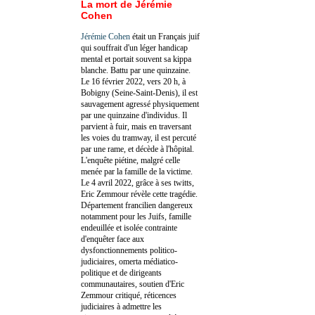
La mort de Jérémie
Cohen
Jérémie Cohen
était un Français juif
qui souffrait d'un léger handicap
mental et portait souvent sa kippa
blanche. Battu par une quinzaine.
Le 16 février 2022, vers 20 h, à
Bobigny (Seine-Saint-Denis), il est
sauvagement agressé physiquement
par une quinzaine d'individus. Il
parvient à fuir, mais en traversant
les voies du tramway, il est percuté
par une rame, et décède à l'hôpital.
L'enquête piétine, malgré celle
menée par la famille de la victime.
Le 4 avril 2022, grâce à ses twitts,
Eric Zemmour révèle cette tragédie.
Département francilien dangereux
notamment pour les Juifs, famille
endeuillée et isolée contrainte
d'enquêter face aux
dysfonctionnements politico-
judiciaires, omerta médiatico-
politique et de dirigeants
communautaires, soutien d'Eric
Zemmour critiqué, réticences
judiciaires à admettre les