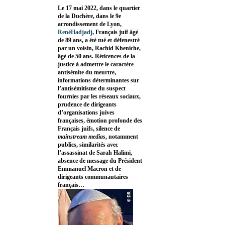
Le 17 mai 2022, dans le quartier
de la Duchère, dans le 9e
arrondissement de Lyon,
RenéHadjadj
, Français juif âgé
de 89 ans, a été tué et défenestré
par un voisin, Rachid Kheniche,
âgé de 50 ans. Réticences de la
justice à admettre le caractère
antisémite du meurtre,
informations déterminantes sur
l’antisémitisme du suspect
fournies par les réseaux sociaux,
prudence de dirigeants
d’organisations juives
françaises, émotion profonde des
Français juifs, silence de
mainstream medias
, notamment
publics, similarités avec
l’assassinat de Sarah Halimi,
absence de message du Président
Emmanuel Macron et de
dirigeants communautaires
français…