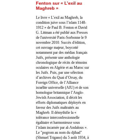
Fenton sur « L’exil au
Maghreb »
Le livre « L’exil au Maghreb, la
condition juive sous l’islam 1148-
1912 » de Paul B. Fenton et David
G. Littman a été publié aux Presses
de l'université Paris-Sorbonne le 9
novembre 2010. Succès d'édition,
cet ouvrage majeur, boycotté
notamment par des médias français
Juifs, présente une anthologie
chronologique de récits de témoins
oculaires en Algérie et au Maroc sur
les Juifs. Puis, par une sélection
d’archives du Quai d’Orsay, du
Foreign Office, de l’Alliance
israélite universelle (AIU) et de son
homologue britannique l’Anglo-
Jewish Association, il décrit les
efforts diplomatiques déployés en
faveur des Juifs maltraités au
Maghreb. Il démythifie la «
tolérance interconfessionnelle
égalitaire et harmonieuse sous
l’islam incarnée par al-Andalous ».
Le "pogrom au nom du djihad"
(Shmuel Trigano) du 5 août 1934, à