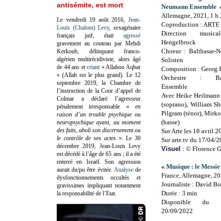
antisémite, est mort
Neumann Ensemble
Allemagne, 2021, 1 h
Le vendredi 19 août 2016,
Jean-
Coproduction : ARTE
Louis (Chalom) Levy
, sexagénaire
Direction musi
français juif, était
agressé
Hengelbrock
gravement au couteau par Mehdi
Choeur : Balthasar-
Kerkoub, délinquant franco-
algérien multirécidiviste, alors âgé
Solisten
de 44 ans et
criant
« Allahou Aqbar
Composition : Georg 
» (Allah est le plus grand). Le 12
Orchestre : Balt
septembre 2019, la Chambre de
Ensemble
l’instruction de la Cour d’appel de
Avec Heike Heilmann 
Colmar a déclaré l’agresseur
(soprano), William Sh
pénalement irresponsable
«
en
Pilgram (ténor), Mirk
raison d’un trouble psychique ou
(basse)
neuropsychique ayant, au moment
des faits, aboli son discernement ou
Sur Arte les 18 avril 2
le contrôle de ses actes
»
. Le 30
Sur arte.tv du 17/04/
décembre 2019, Jean-Louis Levy
Visuel
: © Florence G
est décédé à l’âge de 65 ans ; il a été
enterré en Israël. Son agression
«
Musique : le Messie
aurait du/pu être évitée.
Analyse
de
France, Allemagne, 2
dysfonctionnements occultés et
Journaliste : David Bo
gravissimes impliquant notamment
Durée : 3 min
la responsabilité de l’Etat.
Disponible du 
20/09/2022