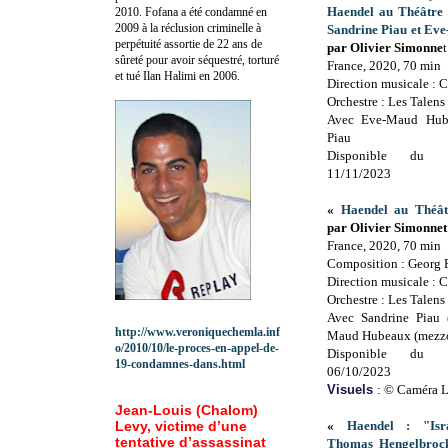
Haendel au Théâtre 
2010.
Fofana a été c
ondamné en
2009 à la réclusion criminelle à
Sandrine Piau et E
perpétuité assortie de 22 ans de
par Olivier Simonne
sûreté pour avoir séquestré, torturé
France, 2020, 70 min
et tué Ilan Halimi en 2006.
Direction musicale : 
Orchestre : Les Talens
Avec Eve-Maud Hube
Piau
Disponible du 
11/11/2023
«
Haendel au Théât
par Olivier Simonnet
France, 2020, 70 min
Composition : Georg 
Direction musicale : 
Orchestre : Les Talens
Avec Sandrine Piau 
http://www.veroniquechemla.inf
Maud Hubeaux (mezzo
o/2010/10/le-proces-en-appel-de-
Disponible du 
19-condamnes-dans.html
06/10/2023
Visuels
: © Caméra 
Jean-Louis (Chalom)
Levy, victime d’une
«
Haendel : "Isr
tentative d’assassinat
Thomas Hengelbrock