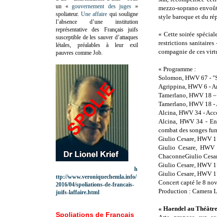
un «
gouvernement des juges
»
mezzo-soprano envoût
spoliateur.
Une affaire
qui souligne
style baroque et du ré
l’absence d’une institution
représentative des Français juifs
« Cette soirée spécia
susceptible de les sauver d’attaques
restrictions sanitaire
létales, préalables à leur exil
compagnie de ces virt
pauvres comme Job.
« Programme :
Solomon, HWV 67 - "Si
Agrippina, HWV 6 - A
Tamerlano, HWV 18 –
Tamerlano, HWV 18 - 
Alcina, HWV 34 - Acc
Alcina, HWV 34 - Entr
combat des songes fun
Giulio Cesare, HWV 1
Giulio Cesare, HWV 1
ChaconneGiulio Cesare
Giulio Cesare, HWV 17 
h
Giulio Cesare, HWV 17
ttp://www.veroniquechemla.info/
Concert capté le 8 no
2016/04/spoliations-de-francais-
Production : Camera 
juifs-laffaire.html
« Haendel au Théâtre
Spoliations de Français