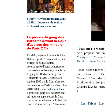
http://www.veroniquechemla.inf
o/2011/11/interview-de-maitre-
axel-metzker-avocat.html
Le procès du gang des
Barbares devant la Cour
d'assises des mineurs
de Paris (1/5)
« Musique : le Messie
Arte propose sur so
En 2006, le jeune Français Juif
Ilan
Musique : le Messie 
Halimi,
âgé de 23 ans, était victime
Messias": Zwischen H
de rapt, de séquestration
accompagnée d’actes de torture et
« Bob Wilson met en 
d’assassinat antisémite, commis par
une œuvre de Haend
le gang des Barbares dirigé par
Youssouf Fofana. Ce gang
a été
Mozart. L'oratorio
jugé
en 2009 par la Cour d'assises
Minkowski a été jou
des mineurs de Paris. Le 25 octobre
Champs Elysées jusqu
2010, 18 des 25
condamnés
dans
»
l’affaire du gang des Barbares ont
été jugés en appel devant la Cour
d’assises des mineurs de Créteil. Le
«
Les Talens Lyriq
procès s'est achevé le 17 décembre