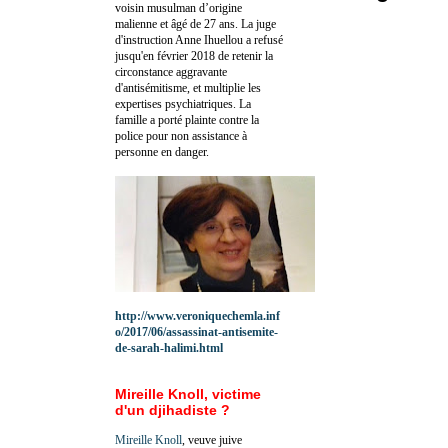
voisin musulman d’origine
malienne et âgé de 27 ans. La juge
d'instruction Anne Ihuellou a refusé
jusqu'en février 2018 de retenir la
circonstance aggravante
d'antisémitisme, et multiplie les
expertises psychiatriques. La
famille a porté plainte contre la
police pour non assistance à
personne en danger.
http://www.veroniquechemla.inf
o/2017/06/assassinat-antisemite-
de-sarah-halimi.html
Mireille Knoll, victime
d'un djihadiste ?
Mireille Knoll
, veuve juive