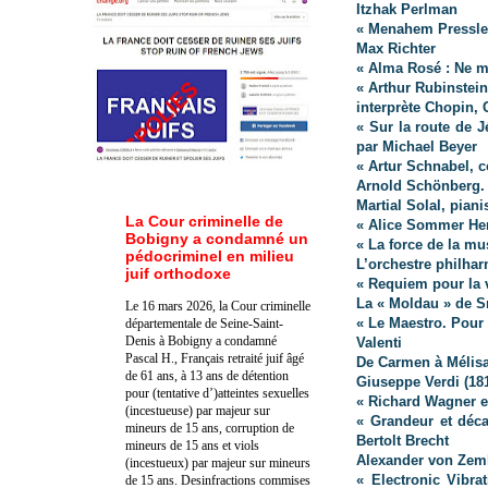
Itzhak Perlman
« Menahem Pressler
Max Richter
« Alma Rosé : Ne m’
« Arthur Rubinstein
interprète Chopin, 
« Sur la route de J
par Michael Beyer
« Artur Schnabel, 
Arnold Schönberg. 
Martial Solal, piani
La Cour criminelle de
« Alice Sommer Her
Bobigny a condamné un
« La force de la mu
pédocriminel en milieu
L’orchestre philhar
juif orthodoxe
« Requiem pour la 
La « Moldau » de 
Le 16 mars 2026, la Cour criminelle
« Le Maestro. Pour
départementale de Seine-Saint-
Denis à Bobigny a condamné
Valenti
Pascal H., Français retraité juif âgé
De Carmen à Mélis
de 61 ans, à 13 ans de détention
Giuseppe Verdi (18
pour (tentative d’)atteintes sexuelles
« Richard Wagner e
(incestueuse) par majeur sur
« Grandeur et déca
mineurs de 15 ans, corruption de
Bertolt Brecht
mineurs de 15 ans et viols
Alexander von Zeml
(incestueux) par majeur sur mineurs
« Electronic Vibr
de 15 ans. Des
infractions commises