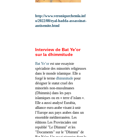
http://www.veroniquechemla.inf
o/2022/08/eyal-hadda-assassinat-
antisemite.html
Interview de Bat Ye’or
sur la dhimmitude
Bat Ye’or
est une essayiste
spécialiste des minorités religieuses
dans le monde islamique. Elle a
forgé le terme
dhimmitude
pour
désigner le statut cruel des
minorités non-musulmanes
(Dhimmis) dans les pays
islamiques ou en « terre d’islam ».
Elle a aussi analysé Eurabia,
alliance euro-arabe visant à unir
l’Europe aux pays arabes dans un
ensemble méditerranéen. Les
éditions Les Provinciales ont
republié "Le Dhimmi" et les
"Documents" sur le "Dhimmi" de
Bat Ye'or. Un essai pionnier dont la