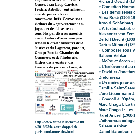
Richard Oswald (18
Comte, Jean-Loup Carrière,
« Comedian Harmon
Frédéric Arbellot – ont infligé un
« Les demoiselles 
déni de justice à leurs
Alma Rosé (1906-19
concitoyens Juifs. Ceux-ci sont
Arnold Schönberg. 
victimes du « gouvernement des
« Artur Schnabel, 
juges » et de l’absence de
contrôles par diverses autorités
Alexander von Zeml
qui ont refusé d’intervenir pour
Bertolt Brecht (1898
rétablir le droit : ministres de la
Darius Milhaud (189
Justice et du Logement, parquet,
« Composer sous V
Groupe Foncia, Chambre du
Saleem Ashkar
Commerce et de l’Industrie,
« Moïse et Aaron »
Ordres des avocats et des
« L’Enlèvement au s
huissiers de justice de Paris, etc.
« David et Jonatha
Bretonneau
« Un opéra pour un
Camille Saint-Saën
L’ère Liebermann à
« Chagall à l’Opéra
Marc Chagall. Le t
Marc Chagall : Les
Karel Ančerl (1908-
L'ethnomusicolog
http://www.veroniquechemla.inf
Saleem Ashkar
o/2018/03/la-cour-dappel-de-
Daniel Barenboim
paris-condamne-des.html