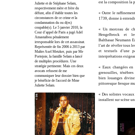
est la composition la 
Juliette et de Stéphane Selam,
respectivement mère et frère du
« Outre le raffinemen
défunt, afin d’établir toutes les
circonstances de ce crime et la
1739, donne à entendre
condamnation du ou d(es)
coupable(s). Le 5 janvier 2010, la
« Un morceau de ch
Cour d’appel de Paris a jugé Adel
Hengelbrock et l
Amastaibou pénalement
Balthasar Neumann E
irresponsable lors de cet assassinat.
l’art de révéler tous l
Représentée de fin 2006 à 2013 par
et textuels d’une p
Maître Axel Metzker, puis par Me
interprétations exigea
Portejoie, la famille Selam a lancé
de multiples procédures. Une
stratégie pertinente. Mais ces deux
« Eaux changées en 
avocats refusent de me
grenouilles, ténèbre
communiquer leur dossier bien que
bien louanges divine
je bénéficie de l'accord de Mme
pittoresque fresque mu
Juliette Selam.
« Des solistes vocaux
installent sur scène un