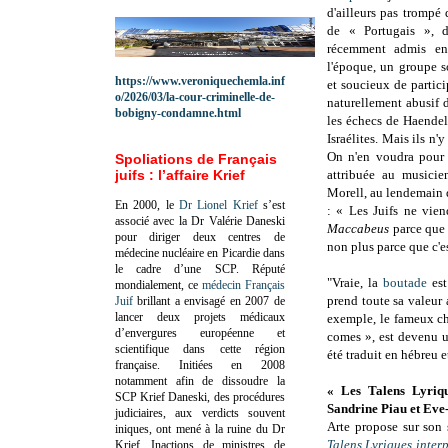
d'ailleurs pas trompé 
de « Portugais », 
récemment admis en 
l'époque, un groupe s
https://www.veroniquechemla.inf
et soucieux de particip
o/2026/03/la-cour-criminelle-de-
naturellement abusif 
bobigny-condamne.html
les échecs de Haendel
Israélites. Mais ils n'
On n'en voudra pour 
Spoliations de Français
juifs : l’affaire Krief
attribuée au musicie
Morell, au lendemain 
En 2000, le
Dr Lionel Krief
s’est
: « Les Juifs ne vi
associé avec la Dr Valérie Daneski
Maccabeus
parce que 
pour diriger deux centres de
non plus parce que c'e
médecine nucléaire en Picardie dans
le cadre d’une SCP.
Réputé
"Vraie, la
boutade
est
mondialement, ce
médecin Français
prend toute sa valeur
Juif
brillant a envisagé en 2007 de
lancer deux projets médicaux
exemple, le fameux c
d’envergures européenne et
comes », est devenu u
scientifique dans cette région
été traduit en hébreu e
française.
Initiées en 2008
notamment afin de dissoudre la
« Les Talens Lyriqu
SCP Krief Daneski, des procédures
Sandrine Piau et Ev
judiciaires, aux verdicts souvent
Arte propose sur son 
iniques, ont mené à la ruine du Dr
Talens Lyriques inter
Krief.
Inactions de ministres de