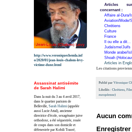
Articles 
concernant :
Affaire al-Dura/I
Aviation/Mode/S
Chrétiens
Culture
France
Il ou elle a dit...
Judaïsme/Juifs
Monde arabe/Is
http://www.veroniquechemla.inf
Shoah (
Holocau
o/2020/01/jean-louis-chalom-levy-
Articles in Engl
victime-dune.html
Les citations provienn
Assassinat antisémite
Publié par
Véronique C
de Sarah Halimi
Libellés :
Chrétiens
,
Fil
européenne)
Dans la nuit du 3 au 4 avril 2017,
dans le quartier parisien de
Belleville,
Sarah Halimi
(appelée
aussi Lucie Attal), ancienne
Aucun comm
directrice d'école, sexagénaire juive
orthodoxe, a été séquestrée, rouée
de coups dans son domicile et
Enregistre
défenestrée par Kobili Traoré,