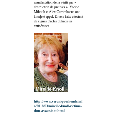
manifestation de la vérité par «
destruction de preuves ». Yacine
Mihoub et Alex Carrimbacus ont
interjeté appel. Divers faits attestent
de signes d'actes djihadistes
antisémites.
http://www.veroniquechemla.inf
o/2018/03/mireille-knoll-victime-
dun-assassinat.html