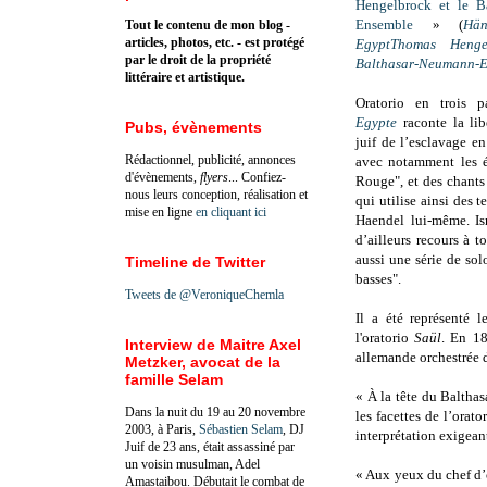
Hengelbrock et le B
Ensemble
» (
Hän
Tout le contenu de mon blog -
articles, photos, etc. - est protégé
EgyptThomas Heng
par le droit de la propriété
Balthasar-Neumann-E
littéraire et artistique.
Oratorio en trois pa
Egypte
raconte la li
Pubs, évènements
juif de l’esclavage en
Rédactionnel, publicité, annonces
avec notamment les é
d'évènements,
flyers
... Confiez-
Rouge", et des chants 
nous leurs conception, réalisation et
qui utilise ainsi des t
mise en ligne
en cliquant ici
Haendel lui-même. Is
d’ailleurs recours à t
aussi une série de so
Timeline de Twitter
basses".
Tweets de @VeroniqueChemla
Il a été représenté 
l'oratorio
Saül
. En 18
Interview de Maitre Axel
allemande orchestrée d
Metzker, avocat de la
famille Selam
« À la tête du Balth
Dans la nuit du 19 au 20 novembre
les facettes de l’ora
2003, à Paris,
Sébastien Selam
, DJ
interprétation exigean
Juif de 23 ans, était assassiné par
un voisin musulman, Adel
« Aux yeux du chef d’
Amastaibou. Débutait le combat de