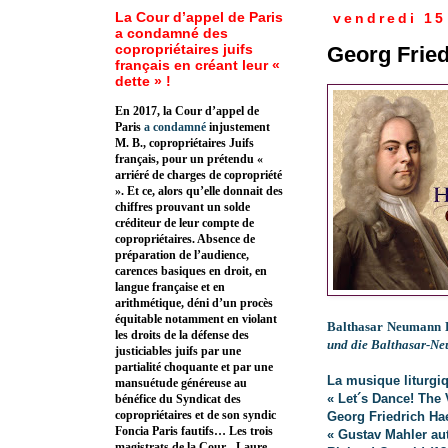
La Cour d’appel de Paris
vendredi 15
a condamné des
copropriétaires juifs
Georg Fried
français en créant leur «
dette » !
En 2017, la Cour d’appel de
Paris
a condamné
injustement
M. B., copropriétaires Juifs
français, pour un prétendu «
arriéré de charges de copropriété
». Et ce, alors qu’elle donnait des
chiffres prouvant un solde
créditeur de leur compte de
copropriétaires. Absence de
préparation de l’audience,
carences basiques en droit, en
langue française et en
arithmétique, déni d’un procès
équitable notamment en violant
Balthasar Neumann 
les droits de la défense des
und die Balthasar-N
justiciables juifs par une
partialité choquante et par une
La musique liturgiq
mansuétude généreuse au
« Let´s Dance! The 
bénéfice du Syndicat des
copropriétaires et de son syndic
Georg Friedrich Ha
Foncia Paris fautifs… Les trois
« Gustav Mahler au
magistrats de la Cour - Laure