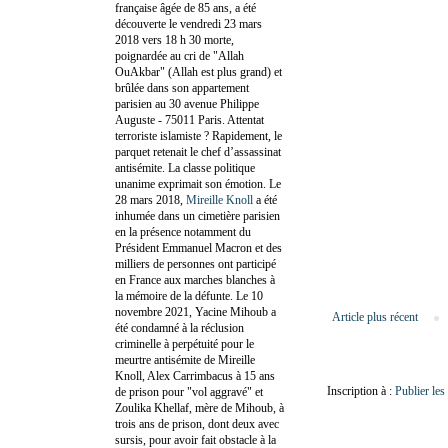
française âgée de 85 ans, a été
découverte le vendredi 23 mars
2018 vers 18 h 30 morte,
poignardée au cri de "Allah
OuAkbar" (Allah est plus grand) et
brûlée dans son appartement
parisien au 30 avenue Philippe
Auguste - 75011 Paris. Attentat
terroriste islamiste ? Rapidement, le
parquet retenait le chef d’assassinat
antisémite. La classe politique
unanime exprimait son émotion. Le
28 mars 2018,
Mireille Knoll
a été
inhumée dans un cimetière parisien
en la présence notamment du
Président Emmanuel Macron et des
milliers de personnes ont participé
en France aux marches blanches à
la mémoire de la défunte. Le 10
novembre 2021, Yacine Mihoub a
Article plus récent
été condamné à la réclusion
criminelle à perpétuité pour le
meurtre antisémite de Mireille
Knoll, Alex Carrimbacus à 15 ans
Inscription à :
Publier le
de prison pour "vol aggravé" et
Zoulika Khellaf, mère de Mihoub, à
trois ans de prison, dont deux avec
sursis, pour avoir fait obstacle à la