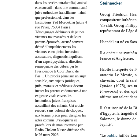
dans les cercles intrafamilial, amical
Steinaecker
et associatif - dans une communauté
juive orthodoxe francilienne -, ainsi
Georg Friedrich Hae
que professionnel, dans les
compositeur luthérien
Institutions Yad Mordekhaï (alors 4
Vivaldi, Georg Philip
rue Pavée, 75004 Paris).
représentant de l’âge 
Témoignages déchirants de jeunes
victimes traumatisées et de leurs
Haendel est né en Saxe
parents éprouvés, accusé souvent
dénué d’empathie envers les
victimes et en pleine inversion
Il a opéré une synthès
accusatoire, diagnostic inquiétant
France et Angleterre.
d’un expert psychiatre, direction
remarquable des débats par le
Habile interprète de 
Président de la Cour David de
oratorio Le Messie, s
Pas… Un procès pénal sur un sujet
clavecin, dont la sa
sensible, aux enjeux juridiques,
Lyndon
(1975), ses m
juifs, moraux et médicaux devant
inciter les parents et donateurs à une
Fireworks
) et des opé
exigence vitale envers les
affirmé son talent dans
institutions juives françaises
accueillant des enfants. Cet article
Il s'est inspiré de la 
recourt, sans volonté de choquer,
d'Egypte, la tragédie 
aux termes précis pour désigner les
Salomon, le drame de
actes commis. J’évoquerai ce
Jephté".
procès lors de mon interview par
Radio Chalom Nitsan diffusée dès
le 26 mars 2026.
"Le
public
juif de Lon