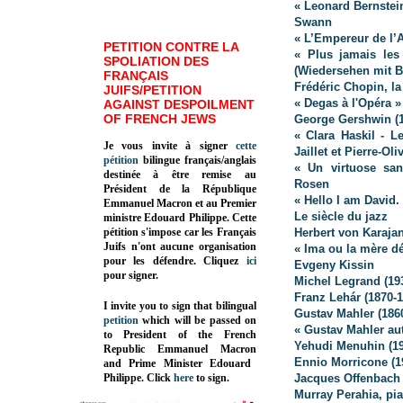
« Leonard Bernstei
Swann
« L’Empereur de l’A
PETITION CONTRE LA
« Plus jamais les
SPOLIATION DES
(Wiedersehen mit B
FRANÇAIS
Frédéric Chopin, la
JUIFS/PETITION
« Degas à l'Opéra »
AGAINST DESPOILMENT
OF FRENCH JEWS
George Gershwin (1
« Clara Haskil - L
Je vous invite à signer
cette
Jaillet et Pierre-Ol
pétition
bilingue français/anglais
« Un virtuose san
destinée à être remise au
Rosen
Président de la République
« Hello I am David
Emmanuel Macron et au Premier
Le siècle du jazz
ministre Edouard Philippe. Cette
pétition s'impose car les Français
Herbert von Karaja
Juifs n'ont aucune organisation
« Ima ou la mère 
pour les défendre. Cliquez
ici
Evgeny Kissin
pour signer.
Michel Legrand (19
Franz Lehár (1870-1
I invite you to sign that bilingual
Gustav Mahler (186
petition
which will be passed on
« Gustav Mahler au
to President of the French
Yehudi Menuhin (191
Republic
Emmanuel Macron
Ennio Morricone (1
and Prime Minister
Edouard
Philippe
.
Click
here
to sign.
Jacques Offenbach 
Murray Perahia, pia