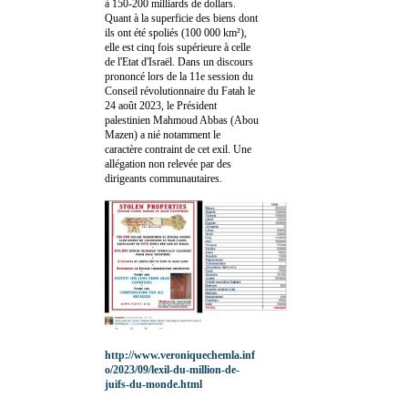
à 150-200 milliards de dollars.
Quant à la superficie des biens dont
ils ont été spoliés (100 000 km²),
elle est cinq fois supérieure à celle
de l'Etat d'Israël. Dans un discours
prononcé lors de la 11e session du
Conseil révolutionnaire du Fatah le
24 août 2023, le Président
palestinien Mahmoud Abbas (Abou
Mazen) a nié notamment le
caractère contraint de cet exil. Une
allégation non relevée par des
dirigeants communautaires.
http://www.veroniquechemla.inf
o/2023/09/lexil-du-million-de-
juifs-du-monde.html