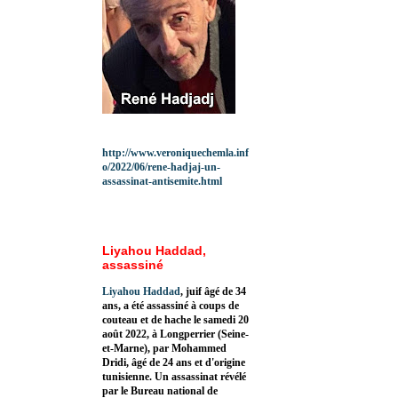
http://www.veroniquechemla.inf
o/2022/06/rene-hadjaj-un-
assassinat-antisemite.html
Liyahou Haddad,
assassiné
Liyahou Haddad
, juif âgé de 34
ans, a été assassiné à coups de
couteau et de hache le samedi 20
août 2022, à Longperrier (Seine-
et-Marne), par Mohammed
Dridi, âgé de 24 ans et d'origine
tunisienne. Un assassinat révélé
par le Bureau national de