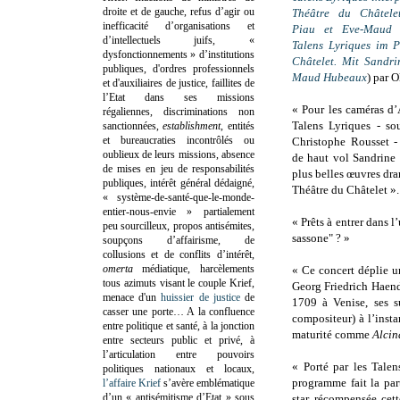
droite et de gauche, refus d’agir ou
Théâtre du Châtele
inefficacité d’organisations et
Piau et Eve-Maud
d’intellectuels juifs, «
Talens Lyriques im P
dysfonctionnements » d’institutions
Châtelet. Mit Sandr
publiques, d'ordres professionnels
Maud Hubeaux
) par 
et d'auxiliaires de justice, faillites de
l’Etat dans ses missions
« Pour les caméras d
régaliennes, discriminations non
Talens Lyriques - so
sanctionnées,
establishment
, entités
et bureaucraties incontrôlés ou
Christophe Rousset -
oublieux de leurs missions, absence
de haut vol Sandrine
de mises en jeu de responsabilités
plus belles œuvres dr
publiques, intérêt général dédaigné,
Théâtre du Châtelet ».
« système-de-santé-que-le-monde-
entier-nous-envie » partialement
« Prêts à entrer dans l
peu sourcilleux, propos antisémites,
sassone" ? »
soupçons d’affairisme, de
collusions et de conflits d’intérêt,
omerta
médiatique, harcèlements
« Ce concert déplie u
tous azimuts visant le couple Krief,
Georg Friedrich Haende
menace d'un
huissier de justice
de
1709 à Venise, ses s
casser une porte…
A la confluence
compositeur) à l’inst
entre politique et santé, à la jonction
maturité comme
Alci
entre secteurs public et privé, à
l’articulation entre pouvoirs
« Porté par les Talen
politiques nationaux et locaux,
programme fait la par
l’affaire Krief
s’avère emblématique
d’un « antisémitisme d’Etat » sous
star, récompensée cet