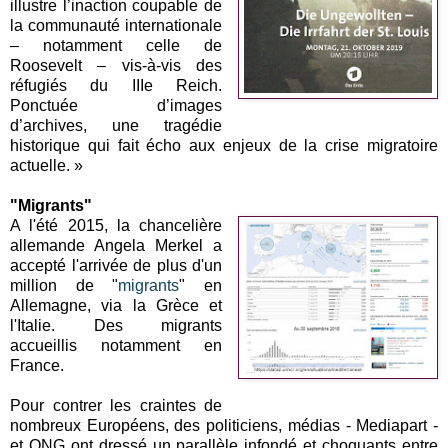
illustre l’inaction coupable de
la communauté internationale
– notamment celle de
Roosevelt – vis-à-vis des
réfugiés du IIIe Reich.
Ponctuée d’images
d’archives, une tragédie
historique qui fait écho aux enjeux de la crise migratoire
actuelle. »
"Migrants"
A l'été 2015, la chancelière
allemande Angela Merkel a
accepté l'arrivée de plus d'un
million de "
migrants
" en
Allemagne, via la Grèce et
l'Italie. Des migrants
accueillis notamment en
France.
Pour contrer les craintes de
nombreux Européens, des politiciens, médias - Mediapart -
et ONG ont dressé un parallèle infondé et choquants entre