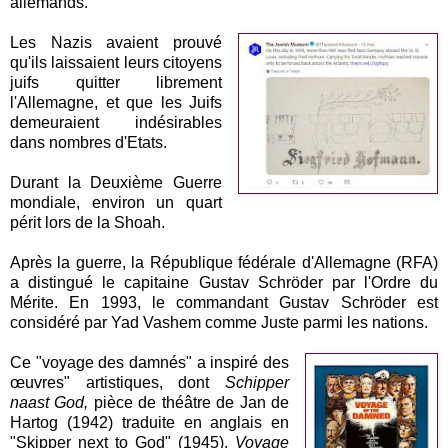
allemands.
Les Nazis avaient prouvé
qu'ils laissaient leurs citoyens
juifs quitter librement
l'Allemagne, et que les Juifs
demeuraient indésirables
dans nombres d'Etats.
Durant la Deuxième Guerre
mondiale, environ un quart
périt lors de la Shoah.
Après la guerre, la République fédérale d'Allemagne (RFA)
a distingué le capitaine Gustav Schröder par l'Ordre du
Mérite. En 1993, le commandant Gustav Schröder est
considéré par Yad Vashem comme Juste parmi les nations.
Ce "voyage des damnés" a inspiré des
œuvres" artistiques, dont
Schipper
naast God,
pièce de théâtre de Jan de
Hartog (1942) traduite en anglais en
"Skipper next to God" (1945),
Voyage