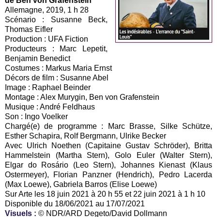
de Ben von Grafenstein
Allemagne, 2019, 1 h 28
Scénario : Susanne Beck,
Thomas Eifler
Production : UFA Fiction
Producteurs : Marc Lepetit,
Benjamin Benedict
Costumes : Markus Maria Ernst
Décors de film : Susanne Abel
Image : Raphael Beinder
Montage : Alex Murygin, Ben von Grafenstein
Musique : André Feldhaus
Son : Ingo Voelker
Chargé(e) de programme : Marc Brasse, Silke Schütze,
Esther Schapira, Rolf Bergmann, Ulrike Becker
Avec Ulrich Noethen (Capitaine Gustav Schröder), Britta
Hammelstein (Martha Stern), Golo Euler (Walter Stern),
Elgar do Rosário (Leo Stern), Johannes Kienast (Klaus
Ostermeyer), Florian Panzner (Hendrich), Pedro Lacerda
(Max Loewe), Gabriela Barros (Elise Loewe)
Sur Arte les 18 juin 2021 à 20 h 55 et 22 juin 2021 à 1 h 10
Disponible du 18/06/2021 au 17/07/2021
Visuels :
© NDR/ARD Degeto/David Dollmann