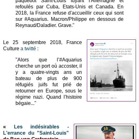
paquebot Saint-Louis fuyant l'Allemagne et
refoulés par Cuba, Etats-Unis et Canada. En
2018, la France refuse d'accueillir ceux qui sont
sur #Aquarius. Macron/Philippe en dessous de
Reynaud/Daladier. Grave."
Le 25 septembre 2018, France
Culture
a twitté
:
"Alors que l’#Aquarius
cherche un port où accoster, il
y a quatre-vingts ans un
bateau de plus de 900
réfugiés juifs fut prié de
retourner en Europe, sous le
régime nazi. Quand l'histoire
bégaie..."
«
Les indésirables -
L'errance du "Saint-Louis"