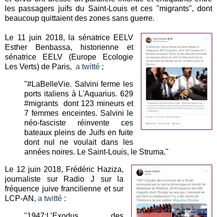
les passagers juifs du Saint-Louis et ces "migrants", dont
beaucoup quittaient des zones sans guerre.
Le 11 juin 2018, la sénatrice EELV
Esther Benbassa, historienne et
sénatrice EELV (Europe Ecologie
Les Verts) de Paris,
a twitté
;
"#LaBelleVie. Salvini ferme les
ports italiens à L'Aquarius. 629
#migrants dont 123 mineurs et
7 femmes enceintes. Salvini le
néo-fasciste réinvente ces
bateaux pleins de Juifs en fuite
dont nul ne voulait dans les
années noires. Le Saint-Louis, le Struma."
Le 12 juin 2018, Frédéric Haziza,
journaliste sur Radio J sur la
fréquence juive francilienne et sur
LCP-AN,
a twitté
:
"1947:L’Exodus des