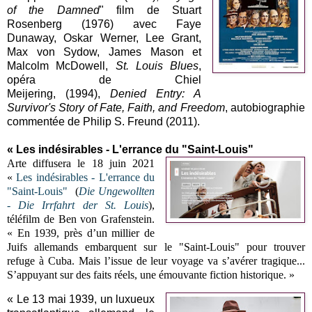
of the Damned
" film de Stuart
Rosenberg (1976) avec Faye
Dunaway, Oskar Werner, Lee Grant,
Max von Sydow, James Mason et
Malcolm McDowell,
St. Louis Blues
,
opéra de Chiel
Meijering, (1994),
Denied Entry: A
Survivor's Story of Fate, Faith, and Freedom
, autobiographie
commentée de Philip S. Freund (2011).
« Les indésirables - L'errance du "Saint-Louis"
Arte diffusera le 18 juin 2021
«
Les indésirables - L'errance du
"Saint-Louis"
(
Die Ungewollten
- Die Irrfahrt der St. Louis
),
téléfilm de Ben von Grafenstein.
« En 1939, près d’un millier de
Juifs allemands embarquent sur le "Saint-Louis" pour trouver
refuge à Cuba. Mais l’issue de leur voyage va s’avérer tragique...
S’appuyant sur des faits réels, une émouvante fiction historique. »
« Le 13 mai 1939, un luxueux