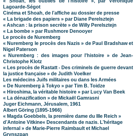
« Shoah, les oubliés de l’histoire », par Véronique
Lagoarde-Ségot
Cinéma et Shoah, de l’affiche au dossier de presse
« La brigade des papiers » par Diane Perelsztejn
« Ashcan : la prison secrète » de Willy Perelsztejn
« La bombe » par Rushmore Denooyer
Le procès de Nuremberg
« Nuremberg le procès des Nazis » de Paul Bradshaw et
Nigel Paterson
« Nuremberg : des images pour l'histoire » de Jean-
Christophe Klotz
« Les procès de Rastatt - Des criminels de guerre devant
la justice française » de Judith Voelker
Les médecins Juifs militaires ou dans les Armées
« De Nuremberg à Tokyo » par Tim B. Toidze
« Hiroshima, la véritable histoire » par Lucy Van Beek
« La dénazification » de Mickaël Gamrasni
Juger Eichmann, Jérusalem, 1961
Albert Göring (1895-1966)
« Magda Goebbels, la première dame du IIIe Reich »
d’Antoine Vitkine
« Descendants de nazis. L’héritage
infernal » de Marie-Pierre Raimbault et Michael
Grynszpan