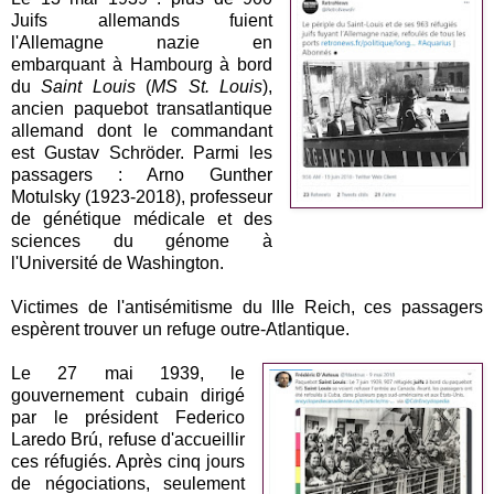
Juifs allemands fuient
l'Allemagne nazie en
embarquant à Hambourg à bord
du
Saint Louis
(
MS St. Louis
),
ancien paquebot transatlantique
allemand dont le commandant
est Gustav Schröder. Parmi les
passagers : Arno Gunther
Motulsky (1923-2018), professeur
de génétique médicale et des
sciences du génome à
l'Université de Washington.
Victimes de l'antisémitisme du IIIe Reich, ces passagers
espèrent trouver un refuge outre-Atlantique.
Le 27 mai 1939, le
gouvernement cubain dirigé
par le président Federico
Laredo Brú, refuse d'accueillir
ces réfugiés. Après cinq jours
de négociations, seulement