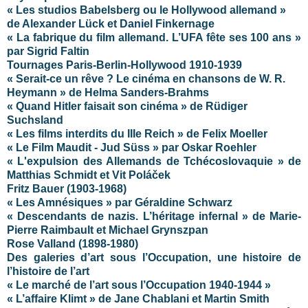
« Les studios Babelsberg ou le Hollywood allemand »
de Alexander Lück et Daniel Finkernage
« La fabrique du film allemand. L’UFA fête ses 100 ans »
par Sigrid Faltin
Tournages Paris-Berlin-Hollywood 1910-1939
« Serait-ce un rêve ? Le cinéma en chansons de W. R.
Heymann » de Helma Sanders-Brahms
« Quand Hitler faisait son cinéma » de Rüdiger
Suchsland
« Les films interdits du IIIe Reich » de Felix Moeller
« Le Film Maudit - Jud Süss » par Oskar Roehler
« L'expulsion des Allemands de Tchécoslovaquie » de
Matthias Schmidt et Vit Poláček
Fritz Bauer (1903-1968)
« Les Amnésiques » par Géraldine Schwarz
« Descendants de nazis. L’héritage infernal » de Marie-
Pierre Raimbault et Michael Grynszpan
Rose Valland (1898-1980)
Des galeries d’art sous l’Occupation, une histoire de
l’histoire de l’art
« Le marché de l’art sous l’Occupation 1940-1944 »
« L’affaire Klimt » de Jane Chablani et Martin Smith