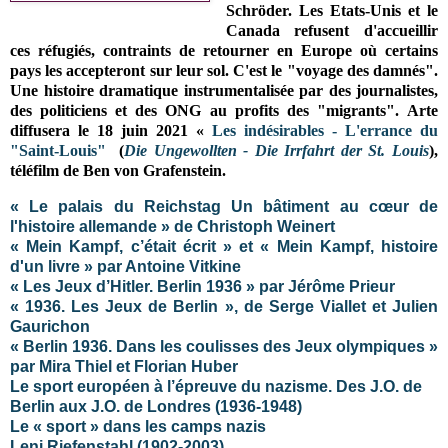
Schröder. Les Etats-Unis et le
Canada refusent d'accueillir
ces réfugiés, contraints de retourner en Europe où certains
pays les accepteront sur leur sol. C'est le "voyage des damnés".
Une histoire dramatique instrumentalisée par des journalistes,
des politiciens et des ONG au profits des "migrants".
Arte
diffusera le 18 juin 2021 «
Les indésirables - L'errance du
"Saint-Louis"
(
Die Ungewollten - Die Irrfahrt der St. Louis
),
téléfilm de Ben von Grafenstein.
« Le palais du Reichstag Un bâtiment au cœur de
l'histoire allemande » de Christoph Weinert
« Mein Kampf, c’était écrit » et « Mein Kampf, histoire
d'un livre » par Antoine Vitkine
« Les Jeux d’Hitler. Berlin 1936 » par Jérôme Prieur
« 1936. Les Jeux de Berlin », de Serge Viallet et Julien
Gaurichon
« Berlin 1936. Dans les coulisses des Jeux olympiques »
par Mira Thiel et Florian Huber
Le sport européen à l’épreuve du nazisme. Des J.O. de
Berlin aux J.O. de Londres (1936-1948)
Le « sport » dans les camps nazis
Leni Riefenstahl (1902-2003)