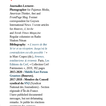
Journalist-Lecturer-
Photographer
for
Pajamas Media,
American Thinker, Ami
and
FrontPage Mag
. Former
correspondent for Guysen
International News. I wrote articles
Haaretz
L'Arche
for
,
Torah Times Magazine
and
Regular columnist on Radio
Shalom Nitsan
L’œuvre de Bat
Bibliography
:
«
Ye’or et sa réception. Jusqu’où la
contradiction est-elle possible ?
»
Femmes,
in Marc Crapez (dir.),
totalitarisme & tyrannie
. Paris,
Les
Editions du Cerf
, « Collection Cerf
Patrimoines », 2019, 392 pages
Middle East Forum
2015-2020 :
Grantees
(Bourses).
2017-2018 : Membre du Conseil
SNJ
syndical du
(Syndicat
National des Journalistes) - Section
régionale d’Île-de-France.
I have published documented
messages, but not defamating
remarks. Je publie les réactions