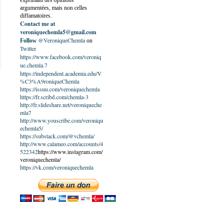
exprimant des opinions
argumentées, mais non celles
diffamatoires.
Contact me at
veroniquechemla5@gmail.com
@VeroniqueChemla
Follow
on
Twitter
https://www.facebook.com/veroniq
ue.chemla.7
https://independent.academia.edu/V
%C3%A9roniqueChemla
https://issuu.com/veroniquechemla
https://fr.scribd.com/chemla-3
http://fr.slideshare.net/veroniqueche
mla7
http://www.youscribe.com/veroniqu
echemla5/
https://substack.com/@vchemla/
http://www.calameo.com/accounts/4
522342
https://www.instagram.com/
veroniquechemla/
https://vk.com/veroniquechemla