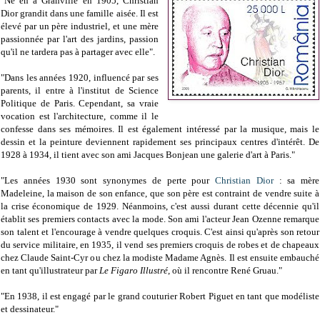
"Né en à Granville en 1905,
Christian
Dior
grandit dans une famille aisée. Il est
élevé par un père industriel, et une mère
passionnée par l'art des jardins, passion
qu'il ne tardera pas à partager avec elle".
"Dans les années 1920, influencé par ses
parents, il entre à l'institut de Science
Politique de Paris. Cependant, sa vraie
vocation est l'architecture, comme il le
confesse dans ses mémoires. Il est également intéressé par la musique, mais le
dessin et la peinture deviennent rapidement ses principaux centres d'intérêt. De
1928 à 1934, il tient avec son ami Jacques Bonjean une galerie d'art à Paris."
"Les années 1930 sont synonymes de perte pour
Christian Dior
: sa mère
Madeleine, la maison de son enfance, que son père est contraint de vendre suite à
la crise économique de 1929. Néanmoins, c'est aussi durant cette décennie qu'il
établit ses premiers contacts avec la mode. Son ami l'acteur Jean Ozenne remarque
son talent et l'encourage à vendre quelques croquis. C'est ainsi qu'après son retour
du service militaire, en 1935, il vend ses premiers croquis de robes et de chapeaux
chez Claude Saint-Cyr ou chez la modiste Madame Agnès. Il est ensuite embauché
en tant qu'illustrateur par
Le Figaro Illustré
, où il rencontre René Gruau."
"En 1938, il est engagé par le grand couturier Robert Piguet en tant que modéliste
et dessinateur."