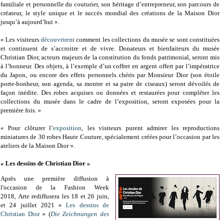
familiale et personnelle du couturier, son héritage d’entrepreneur, son parcours de
créateur, le style unique et le succès mondial des créations de la Maison Dior
jusqu’à aujourd’hui ».
« Les visiteurs
découvrirent
comment les collections du musée se sont constituées
et continuent de s’accroitre et de vivre. Donateurs et bienfaiteurs du musée
Christian Dior, acteurs majeurs de la constitution du fonds patrimonial, seront mis
à l’honneur. Des objets, à l’exemple d’un coffret en argent offert par l’impératrice
du Japon, ou encore des effets personnels chéris par Monsieur Dior (son étoile
porte-bonheur, son agenda, sa montre et sa paire de ciseaux) seront dévoilés de
façon inédite. Des robes acquises ou données et restaurées pour compléter les
collections du musée dans le cadre de l’exposition, seront exposées pour la
première fois. »
« Pour clôturer l’
exposition
, les visiteurs purent admirer les reproductions
miniatures de 30 robes Haute Couture, spécialement créées pour l’occasion par les
ateliers de la Maison Dior ».
« Les dessins de Christian Dior »
Après une première diffusion à
l'occasion de la Fashion Week
2018,
Arte rediffusera les
18 et 26 juin,
et 24 juillet 2021
«
Les dessins de
Christian Dior
» (
Die Zeichnungen des