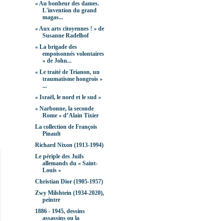
« Au bonheur des dames.
L'invention du grand
magas...
« Aux arts citoyennes ! » de
Susanne Radelhof
« La brigade des
empoisonnés volontaires
» de John...
« Le traité de Trianon, un
traumatisme hongrois »
...
« Israël, le nord et le sud »
« Narbonne, la seconde
Rome » d’Alain Tixier
La collection de François
Pinault
Richard Nixon (1913-1994)
Le périple des Juifs
allemands du « Saint-
Louis »
Christian Dior (1905-1957)
Zwy Milshtein (1934-2020),
peintre
1886 - 1945, dessins
assassins ou la