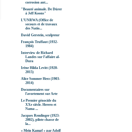
corrosion ant...
"Beauté animale. De Dürer
à Jeff Koons"
L’UNRWA (Office de
secours et de travaux
des Natio...
David Gerstein, sculpteur
François Truffaut (1932-
1984)
Interview de Richard
Landes sur l’affaire al-
Dura
Irène Hilda Levitt (1920-
2015)
Alice Sommer Herz (1903-
2014)
Documentaires sur
l'avortement sur Arte
Le Premier génocide du
XXe siècle. Herero et
Nama ...
Jacques Remlinger (1923-
2002), pilote chasse de
la...
« Mein Kampf » par Adolf