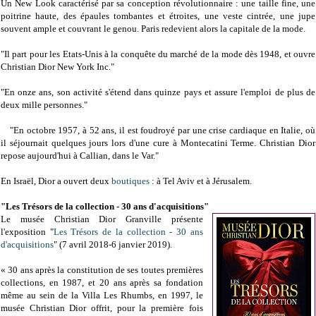
Un New Look caractérisé par sa
conception révolutionnaire : une taille fine, une
poitrine haute, des épaules tombantes et étroites, une veste cintrée, une jupe
souvent ample et couvrant le genou. Paris redevient alors la capitale de la mode.
"Il part pour les Etats-Unis à la conquête du marché de la mode dès 1948, et ouvre
Christian Dior New York Inc."
"En onze ans, son activité s'étend dans quinze pays et assure l'emploi de plus de
deux mille personnes."
"En octobre 1957, à 52 ans, il est foudroyé par une crise cardiaque en Italie, où
il séjournait quelques jours lors d'une cure à Montecatini Terme. Christian Dior
repose aujourd'hui à Callian, dans le Var."
En Israël,
Dior a ouvert deux
boutiques
: à Tel Aviv et à Jérusalem.
"Les Trésors de la collection - 30 ans d'acquisitions"
Le musée Christian Dior Granville présente
l'exposition "
Les Trésors de la collection - 30 ans
d'acquisitions
" (7 avril 2018-6 janvier 2019).
« 30 ans après la constitution de ses toutes premières
collections, en 1987, et 20 ans après sa fondation
même au sein de la Villa Les Rhumbs, en 1997, le
musée Christian Dior offrit, pour la première fois