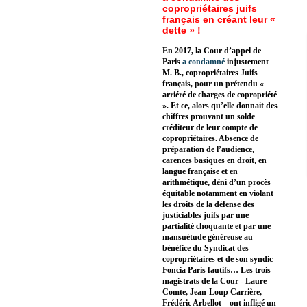
copropriétaires juifs
français en créant leur «
dette » !
En 2017, la Cour d’appel de
Paris
a condamné
injustement
M. B., copropriétaires Juifs
français, pour un prétendu «
arriéré de charges de copropriété
». Et ce, alors qu’elle donnait des
chiffres prouvant un solde
créditeur de leur compte de
copropriétaires. Absence de
préparation de l’audience,
carences basiques en droit, en
langue française et en
arithmétique, déni d’un procès
équitable notamment en violant
les droits de la défense des
justiciables juifs par une
partialité choquante et par une
mansuétude généreuse au
bénéfice du Syndicat des
copropriétaires et de son syndic
Foncia Paris fautifs… Les trois
magistrats de la Cour - Laure
Comte, Jean-Loup Carrière,
Frédéric Arbellot – ont infligé un