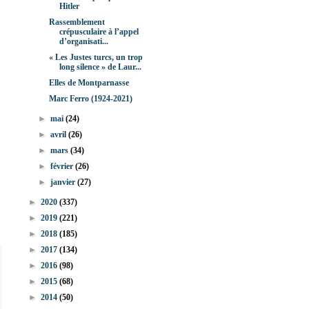
Hitler
Rassemblement
crépusculaire à l’appel
d’organisati...
« Les Justes turcs, un trop
long silence » de Laur...
Elles de Montparnasse
Marc Ferro (1924-2021)
►
mai
(24)
►
avril
(26)
►
mars
(34)
►
février
(26)
►
janvier
(27)
►
2020
(337)
►
2019
(221)
►
2018
(185)
►
2017
(134)
►
2016
(98)
►
2015
(68)
►
2014
(50)