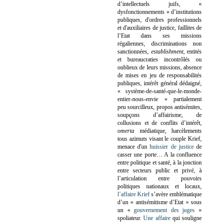
d’intellectuels juifs, «
dysfonctionnements » d’institutions
publiques, d'ordres professionnels
et d'auxiliaires de justice, faillites de
l’Etat dans ses missions
régaliennes, discriminations non
sanctionnées,
establishment
, entités
et bureaucraties incontrôlés ou
oublieux de leurs missions, absence
de mises en jeu de responsabilités
publiques, intérêt général dédaigné,
« système-de-santé-que-le-monde-
entier-nous-envie » partialement
peu sourcilleux, propos antisémites,
soupçons d’affairisme, de
collusions et de conflits d’intérêt,
omerta
médiatique, harcèlements
tous azimuts visant le couple Krief,
menace d'un
huissier de justice
de
casser une porte…
A la confluence
entre politique et santé, à la jonction
entre secteurs public et privé, à
l’articulation entre pouvoirs
politiques nationaux et locaux,
l’affaire Krief
s’avère emblématique
d’un « antisémitisme d’Etat » sous
un «
gouvernement des juges
»
spoliateur.
Une affaire
qui souligne