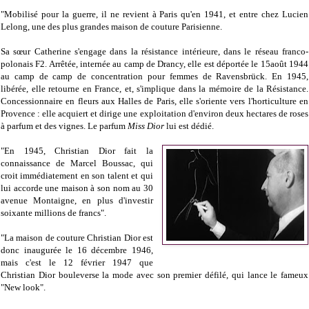
"Mobilisé pour la guerre, il ne revient à Paris qu'en 1941, et entre chez Lucien
Lelong, une des plus grandes maison de couture Parisienne.
Sa sœur Catherine s'engage dans la résistance intérieure, dans le réseau franco-
polonais F2. Arrêtée, internée au camp de Drancy, elle est déportée le 15août 1944
au camp de camp de concentration pour femmes de Ravensbrück. En 1945,
libérée, elle retourne en France, et, s'implique dans la mémoire de la Résistance.
C
oncessionnaire en fleurs aux Halles de Paris, elle s'oriente vers l'horticulture en
Provence : elle acquiert et dirige une exploitation d'environ deux hectares de roses
à parfum et des vignes. Le parfum
Miss Dior
lui est dédié.
"En 1945, Christian Dior fait la
connaissance de Marcel Boussac, qui
croit immédiatement en son talent et qui
lui accorde une maison à son nom au 30
avenue Montaigne, en plus d'investir
soixante millions de francs".
"La maison de couture Christian Dior est
donc inaugurée le 16 décembre 1946,
mais c'est le 12 février 1947 que
Christian Dior bouleverse la mode avec son premier défilé, qui lance le fameux
"New look".