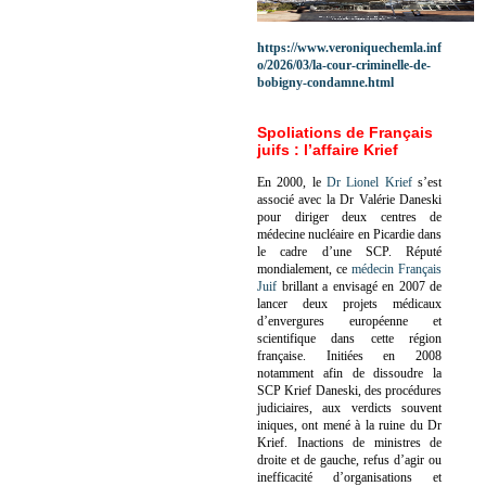
https://www.veroniquechemla.inf
o/2026/03/la-cour-criminelle-de-
bobigny-condamne.html
Spoliations de Français
juifs : l’affaire Krief
En 2000, le
Dr Lionel Krief
s’est
associé avec la Dr Valérie Daneski
pour diriger deux centres de
médecine nucléaire en Picardie dans
le cadre d’une SCP.
Réputé
mondialement, ce
médecin Français
Juif
brillant a envisagé en 2007 de
lancer deux projets médicaux
d’envergures européenne et
scientifique dans cette région
française.
Initiées en 2008
notamment afin de dissoudre la
SCP Krief Daneski, des procédures
judiciaires, aux verdicts souvent
iniques, ont mené à la ruine du Dr
Krief.
Inactions de ministres de
droite et de gauche, refus d’agir ou
inefficacité d’organisations et