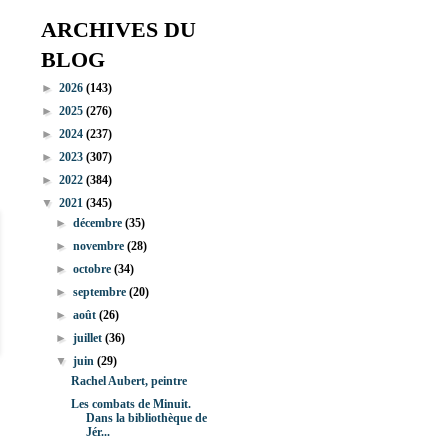
ARCHIVES DU
BLOG
►
2026
(143)
►
2025
(276)
►
2024
(237)
►
2023
(307)
►
2022
(384)
▼
2021
(345)
►
décembre
(35)
►
novembre
(28)
►
octobre
(34)
►
septembre
(20)
►
août
(26)
►
juillet
(36)
▼
juin
(29)
Rachel Aubert, peintre
Les combats de Minuit.
Dans la bibliothèque de
Jér...