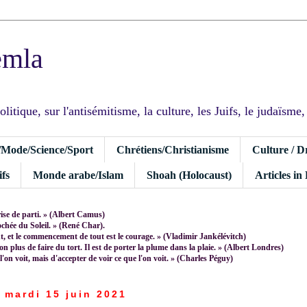
emla
tique, sur l'antisémitisme, la culture, les Juifs, le judaïsme, I
/Mode/Science/Sport
Chrétiens/Christianisme
Culture / D
fs
Monde arabe/Islam
Shoah (Holocaust)
Articles in
rise de parti. » (Albert Camus)
rochée du Soleil. » (René Char).
 et le commencement de tout est le courage. » (Vladimir Jankélévitch)
non plus de faire du tort. Il est de porter la plume dans la plaie. » (Albert Londres)
 l'on voit, mais d'accepter de voir ce que l'on voit. » (Charles Péguy)
mardi 15 juin 2021