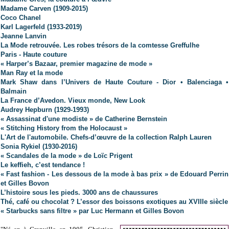
Madame Carven (1909-2015)
Coco Chanel
Karl Lagerfeld
(1933-2019)
Jeanne Lanvin
La Mode retrouvée. Les robes trésors de la comtesse Greffulhe
Paris - Haute couture
« Harper’s Bazaar, premier magazine de mode »
Man Ray et la mode
Mark Shaw dans l’Univers de Haute Couture - Dior • Balenciaga •
Balmain
La France d’Avedon. Vieux monde, New Look
Audrey Hepburn (1929-1993)
« Assassinat d'une modiste » de Catherine Bernstein
« Stitching History from the Holocaust »
L'Art de l'automobile. Chefs-d’œuvre de la collection Ralph Lauren
Sonia Rykiel (1930-2016)
« Scandales de la mode » de Loïc Prigent
Le keffieh, c’est tendance !
« Fast fashion - Les dessous de la mode à bas prix » de Edouard Perrin
et Gilles Bovon
L’histoire sous les pieds. 3000 ans de chaussures
Thé, café ou chocolat ? L’essor des boissons exotiques au XVIIIe siècle
« Starbucks sans filtre » par Luc Hermann et Gilles Bovon