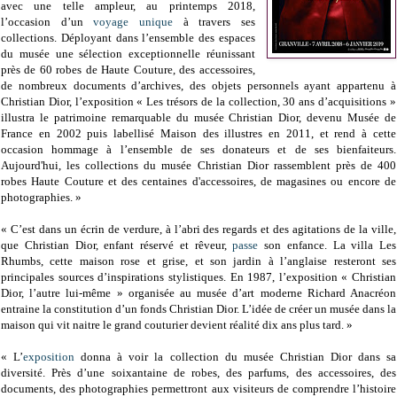
avec une telle ampleur, au printemps 2018,
l’occasion d’un
voyage unique
à travers ses
collections. Déployant dans l’ensemble des espaces
du musée une sélection exceptionnelle réunissant
près de 60 robes de Haute Couture, des accessoires,
de nombreux documents d’archives, des objets personnels ayant appartenu à
Christian Dior, l’exposition « Les trésors de la collection, 30 ans d’acquisitions »
illustra le patrimoine remarquable du musée Christian Dior, devenu Musée de
France en 2002 puis labellisé Maison des illustres en 2011, et rend à cette
occasion hommage à l’ensemble de ses donateurs et de ses bienfaiteurs.
Aujourd'hui, les collections du musée Christian Dior rassemblent près de 400
robes Haute Couture et des centaines d'accessoires, de magasines ou encore de
photographies. »
« C’est dans un écrin de verdure, à l’abri des regards et des agitations de la ville,
que Christian Dior, enfant réservé et rêveur,
passe
son enfance. La villa Les
Rhumbs, cette maison rose et grise, et son jardin à l’anglaise resteront ses
principales sources d’inspirations stylistiques. En 1987, l’exposition « Christian
Dior, l’autre lui-même » organisée au musée d’art moderne Richard Anacréon
entraine la constitution d’un fonds Christian Dior. L’idée de créer un musée dans la
maison qui vit naitre le grand couturier devient réalité dix ans plus tard. »
« L’
exposition
donna à voir la collection du musée Christian Dior dans sa
diversité. Près d’une soixantaine de robes, des parfums, des accessoires, des
documents, des photographies permettront aux visiteurs de comprendre l’histoire