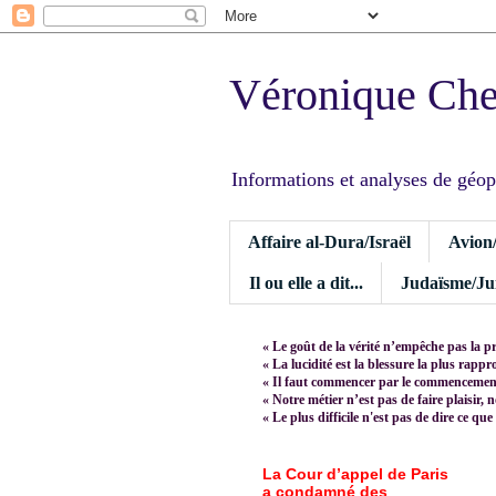
Véronique Ch
Informations et analyses de géopoli
Affaire al-Dura/Israël
Avion
Il ou elle a dit...
Judaïsme/Jui
« Le goût de la vérité n’empêche pas la p
« La lucidité est la blessure la plus rapp
« Il faut commencer par le commencement,
« Notre métier n’est pas de faire plaisir, 
« Le plus difficile n'est pas de dire ce que
La Cour d’appel de Paris
a condamné des