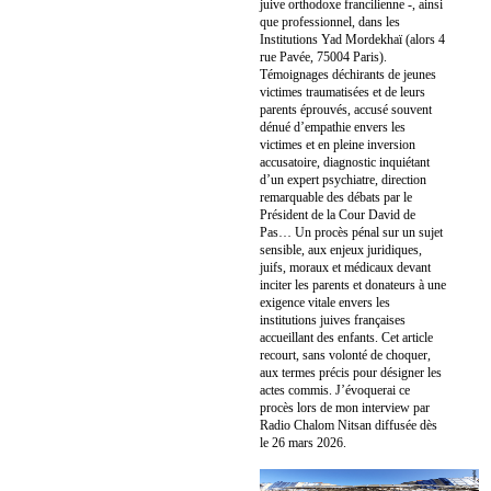
juive orthodoxe francilienne -, ainsi
que professionnel, dans les
Institutions Yad Mordekhaï (alors 4
rue Pavée, 75004 Paris).
Témoignages déchirants de jeunes
victimes traumatisées et de leurs
parents éprouvés, accusé souvent
dénué d’empathie envers les
victimes et en pleine inversion
accusatoire, diagnostic inquiétant
d’un expert psychiatre, direction
remarquable des débats par le
Président de la Cour David de
Pas… Un procès pénal sur un sujet
sensible, aux enjeux juridiques,
juifs, moraux et médicaux devant
inciter les parents et donateurs à une
exigence vitale envers les
institutions juives françaises
accueillant des enfants. Cet article
recourt, sans volonté de choquer,
aux termes précis pour désigner les
actes commis. J’évoquerai ce
procès lors de mon interview par
Radio Chalom Nitsan diffusée dès
le 26 mars 2026.