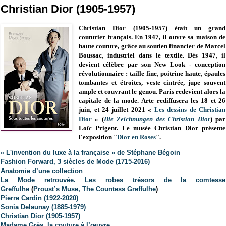
Christian Dior (1905-1957)
Christian Dior (1905-1957) était un grand
couturier français.
En 1947, il ouvre sa maison de
haute couture, grâce au soutien financier de Marcel
Boussac, industriel dans le textile. Dès 1947, il
devient célèbre par son New Look -
conception
révolutionnaire : taille fine, poitrine haute, épaules
tombantes et étroites, veste cintrée, jupe souvent
ample et couvrant le genou. Paris redevient alors la
capitale de la mode.
Arte rediffusera les 18 et 26
juin, et 24 juillet 2021
«
Les dessins de Christian
Dior
» (
Die Zeichnungen des Christian Dior
) par
Loïc Prigent.
Le musée Christian Dior présente
l'exposition "
Dior en Roses
".
« L'invention du luxe à la française » de Stéphane Bégoin
Fashion Forward, 3 siècles de Mode (1715-2016)
Anatomie d’une collection
La Mode retrouvée. Les robes trésors de la comtesse
Greffulhe
(
Proust’s Muse, The Countess Greffulhe
)
Pierre Cardin (1922-2020)
Sonia Delaunay (1885-1979)
Christian Dior (1905-1957)
Madame Grès, la couture à l’œuvre