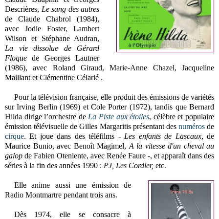
Descrières,
Le sang des autres
de Claude Chabrol (1984),
avec Jodie Foster, Lambert
Wilson et Stéphane Audran,
La vie dissolue de Gérard
Floque
de Georges Lautner
(1986), avec Roland Giraud, Marie-Anne Chazel, Jacqueline
Maillant et Clémentine Célarié .
Pour la télévision française, elle produit des émissions de variétés
sur Irving Berlin (1969) et Cole Porter (1972), tandis que Bernard
Hilda dirige l’orchestre de
La Piste aux étoiles
, célèbre et populaire
émission télévisuelle de Gilles Margaritis présentant des
numéros
de
cirque
. Et joue dans des téléfilms -
Les enfants de Lascaux
, de
Maurice Bunio, avec Benoît Magimel,
A la vitesse d'un cheval au
galop
de Fabien Oteniente, avec Renée Faure -, et apparaît dans des
séries à la fin des années 1990 :
PJ, Les Cordier,
etc.
Elle anime aussi une émission de
Radio Montmartre pendant trois ans.
Dès 1974, elle se consacre à