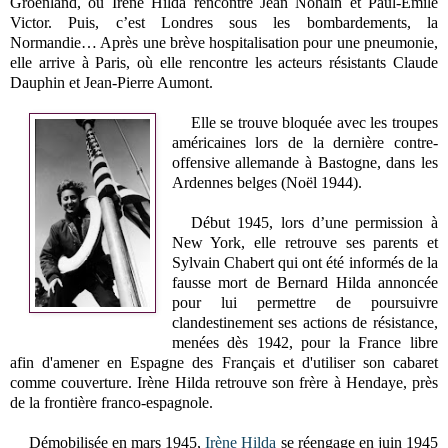
Groenland, où Irène Hilda rencontre Jean Nohain et Paul-Emile
Victor. Puis, c’est Londres sous les bombardements, la
Normandie… Après une brève hospitalisation pour une pneumonie,
elle arrive à Paris, où elle rencontre les acteurs résistants Claude
Dauphin et Jean-Pierre Aumont.
Elle se trouve bloquée avec les troupes
américaines lors de la dernière contre-
offensive allemande à Bastogne, dans les
Ardennes belges (Noël 1944).
Début 1945, lors d’une permission à
New York, elle retrouve ses parents et
Sylvain Chabert qui ont été informés de la
fausse mort de Bernard Hilda annoncée
pour lui permettre de poursuivre
clandestinement ses actions de résistance,
menées dès 1942, pour la France libre
afin d'amener en Espagne des Français et d'utiliser son cabaret
comme couverture. Irène Hilda retrouve son frère à Hendaye, près
de la frontière franco-espagnole.
Démobilisée en mars 1945,
Irène Hilda
se réengage en juin 1945