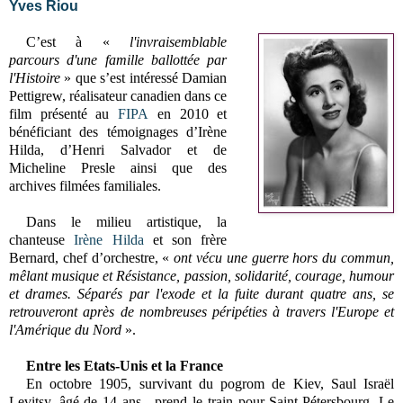
Yves Riou
C’est à «
l'invraisemblable
parcours d'une famille ballottée par
l'Histoire
» que s’est intéressé Damian
Pettigrew, réalisateur canadien dans ce
film présenté au
FIPA
en 2010 et
bénéficiant des témoignages d’Irène
Hilda, d’Henri Salvador et de
Micheline Presle ainsi que des
archives filmées familiales.
Dans le milieu artistique, la
chanteuse
Irène Hilda
et son frère
Bernard, chef d’orchestre, «
ont vécu une guerre hors du commun,
mêlant musique et Résistance, passion, solidarité, courage, humour
et drames. Séparés par l'exode et la fuite durant quatre ans, se
retrouveront après de nombreuses péripéties à travers l'Europe et
l'Amérique du Nord
».
Entre les Etats-Unis et la France
En octobre 1905, survivant du pogrom de Kiev, Saul Israël
Levitsy, âgé de 14 ans, prend le train pour Saint-Pétersbourg. Le