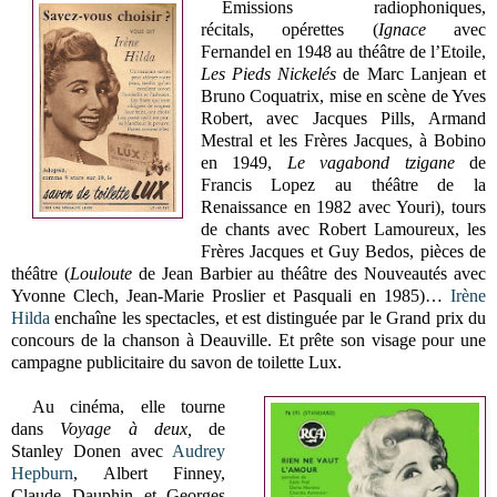
Emissions radiophoniques,
récitals, opérettes (
Ignace
avec
Fernandel en 1948 au théâtre de l’Etoile,
Les Pieds Nickelés
de Marc Lanjean et
Bruno Coquatrix, mise en scène de Yves
Robert, avec Jacques Pills, Armand
Mestral et les Frères Jacques, à Bobino
en 1949,
Le vagabond tzigane
de
Francis Lopez au théâtre de la
Renaissance en 1982 avec Youri), tours
de chants avec Robert Lamoureux, les
Frères Jacques et Guy Bedos, pièces de
théâtre (
Louloute
de Jean Barbier au théâtre des Nouveautés avec
Yvonne Clech, Jean-Marie Proslier et Pasquali en 1985)…
Irène
Hilda
enchaîne les spectacles, et est distinguée par le Grand prix du
concours de la chanson à Deauville. Et prête son visage pour une
campagne publicitaire du savon de toilette Lux.
Au cinéma, elle tourne
dans
Voyage à deux,
de
Stanley Donen avec
Audrey
Hepburn
, Albert Finney,
Claude Dauphin et Georges