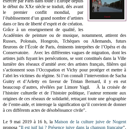
exercée par Paris dans toute l’Europe depuis
le début du XXe siècle se traduit, dès avant
le premier conflit mondial, par
l’établissement d’un grand nombre d’artistes
dans ce lieu de liberté d’esprit et de création.
Grâce à un enseignement de qualité, les
Académies de peinture ou de musique, notamment, attirent des
Russes, Polonais, Hongrois, Tchèques ou Allemands, futurs
fleurons de l’École de Paris, éminents interprètes de l’Opéra et du
Conservatoire.
Avec les différentes vagues de migration, dont les
artistes juifs fuyant les persécutions, se sont constitués dans la Ville
lumière des réseaux d’amitié avec des artistes français, filières qui
s’actionnent sous l’Occupation et Vichy pour protéger et mettre à
l’abri les victimes du régime. Si l’on connaît l’intervention de Sacha
Guitry et d’Arletty en faveur de Tristan Bernard, il y en eut
beaucoup d’autres, révélées par Limore Yagil.
À la croisée de
l’histoire culturelle et de l’histoire politique, l’auteur remonte aux
origines de ces réseaux de solidarité, retraçant toute une géographie
de l’entre-aide, et interroge la signification qu’il convient de donner
à ces différents actes de désobéissance civile".
Le
9 mai 2019 à
16 h, la
Maison de la
culture juive de Nogent
proposa "
Il est juif lui ? Présence juive dans la chanson française
",