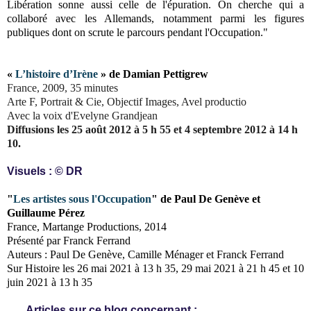
Libération sonne aussi celle de l'épuration. On cherche qui a
collaboré avec les Allemands, notamment parmi les figures
publiques dont on scrute le parcours pendant l'Occupation."
«
L’histoire d’Irène
» de Damian Pettigrew
France, 2009, 35 minutes
Arte F, Portrait & Cie, Objectif Images, Avel productio
Avec la voix d'Evelyne Grandjean
Diffusions les
25 août 2012 à 5 h 55 et
4 septembre 2012 à 14 h
10.
Visuels :
© DR
"
Les artistes sous l'Occupation
"
de Paul De Genève et
Guillaume Pérez
France,
Martange Productions,
2014
Présenté
par Franck Ferrand
Auteurs : Paul De Genève, Camille Ménager et Franck Ferrand
Sur Histoire les
26 mai 2021 à 13 h 35, 29 mai 2021 à 21 h 45 et 10
juin 2021 à 13 h 35
Articles sur ce blog concernant :