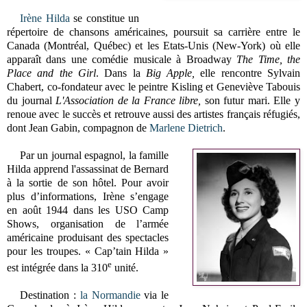
Irène Hilda
se constitue un
répertoire de chansons américaines, poursuit sa carrière entre le
Canada (Montréal, Québec) et les Etats-Unis (New-York) où elle
apparaît dans une comédie musicale à Broadway
The Time, the
Place and the Girl
. Dans la
Big Apple,
elle rencontre Sylvain
Chabert, co-fondateur avec le peintre Kisling et Geneviève Tabouis
du journal
L'Association de la France libre,
son futur mari. Elle y
renoue avec le succès et retrouve aussi des artistes français réfugiés,
dont Jean Gabin, compagnon de
Marlene Dietrich
.
Par un journal espagnol, la famille
Hilda apprend l'assassinat de Bernard
à la sortie de son hôtel. Pour avoir
plus d’informations, Irène s’engage
en août 1944 dans les USO Camp
Shows, organisation de l’armée
américaine produisant des spectacles
pour les troupes. « Cap’tain Hilda »
e
est intégrée dans la 310
unité.
Destination :
la Normandie
via le