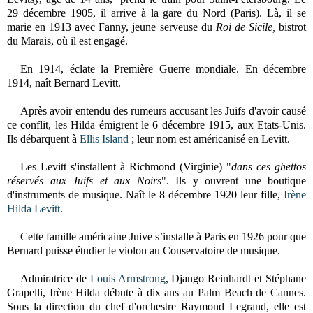
29 décembre 1905, il arrive à la gare du Nord (Paris). Là, il se
marie en 1913 avec Fanny, jeune serveuse du
Roi de Sicile,
bistrot
du Marais, où il est engagé.
En 1914, éclate la Première Guerre mondiale. En décembre
1914, naît Bernard Levitt.
Après avoir entendu des rumeurs accusant les Juifs d'avoir causé
ce conflit, les Hilda émigrent le 6 décembre 1915, aux Etats-Unis.
Ils débarquent à
Ellis Island
; leur nom est américanisé en Levitt.
Les Levitt s'installent à Richmond (Virginie) "
dans ces ghettos
réservés aux Juifs et aux Noirs
". Ils y ouvrent une boutique
d'instruments de musique. Naît le 8 décembre 1920 leur fille,
Irène
Hilda Levitt
.
Cette famille américaine Juive s’installe à Paris en 1926 pour que
Bernard puisse étudier le violon au Conservatoire de musique.
Admiratrice de
Louis Armstrong
, Django Reinhardt et Stéphane
Grapelli, Irène Hilda débute à dix ans au Palm Beach de Cannes.
Sous la direction du chef d'orchestre Raymond Legrand, elle est