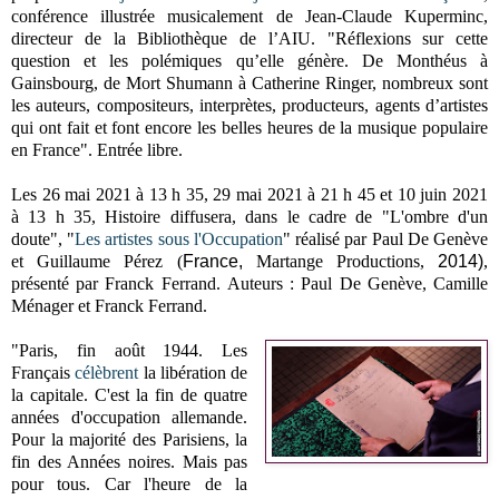
c
onférence illustrée musicalement de
Jean-Claude Kuperminc,
d
irecteur de la Bibliothèque de l’AIU
. "
Réflexions sur cette
question et les polémiques qu’elle génère.
De Monthéus à
Gainsbourg, de Mort Shumann à Catherine Ringer, nombreux sont
les auteurs, compositeurs, interprètes, producteurs, agents d’artistes
qui ont fait et font encore les belles heures de la musique populaire
en France".
Entrée libre.
Les 26 mai 2021 à 13 h 35, 29 mai 2021 à 21 h 45 et 10 juin 2021
à 13 h 35, Histoire diffusera, dans le cadre de "
L'ombre d'un
doute", "
Les artistes sous l'Occupation
" r
éalisé par Paul De Genève
et Guillaume Pérez (
France,
Martange Productions,
2014)
,
présenté
par Franck Ferrand.
Auteurs : Paul De Genève, Camille
Ménager et Franck Ferrand.
"Paris, fin août 1944. Les
Français
célèbrent
la libération de
la capitale. C'est la fin de quatre
années d'occupation allemande.
Pour la majorité des Parisiens, la
fin des Années noires. Mais pas
pour tous. Car l'heure de la