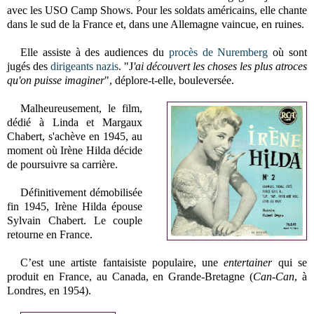
avec les USO Camp Shows. Pour les soldats américains, elle chante
dans le sud de la France et, dans une Allemagne vaincue, en ruines.
Elle assiste à des audiences du
procès de Nuremberg
où sont
jugés des
dirigeants nazis
. "J
'ai découvert les choses les plus atroces
qu'on puisse imaginer
", déplore-t-elle, bouleversée.
Malheureusement, le film,
dédié à Linda et Margaux
Chabert, s'achève en 1945, au
moment où Irène Hilda décide
de poursuivre sa carrière.
Définitivement démobilisée
fin 1945, Irène Hilda épouse
Sylvain Chabert. Le couple
retourne en France.
C’est une artiste fantaisiste populaire, une
entertainer
qui se
produit en France, au Canada, en Grande-Bretagne (
Can-Can
, à
Londres, en 1954)
.