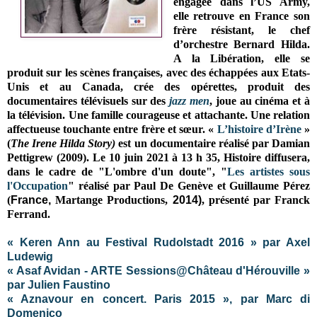
engagée dans l’US Army,
elle retrouve en France son
frère résistant, le chef
d’orchestre Bernard Hilda.
A la Libération, elle se
produit sur les scènes françaises, avec des échappées aux Etats-
Unis et au Canada, crée des opérettes, produit des
documentaires télévisuels sur des
jazz men
, joue au cinéma et à
la télévision. Une famille courageuse et attachante. Une relation
affectueuse touchante entre frère et sœur.
«
L’histoire d’Irène
»
(
The Irene Hilda Story)
est un documentaire réalisé
par Damian
Pettigrew (2009).
Le 10 juin 2021 à 13 h 35, Histoire diffusera,
dans le cadre de "
L'ombre d'un doute", "
Les artistes sous
l'Occupation
" r
éalisé par Paul De Genève et Guillaume Pérez
(
France,
Martange Productions,
2014)
, présenté
par Franck
Ferrand.
« Keren Ann au Festival Rudolstadt 2016 » par Axel
Ludewig
« Asaf Avidan - ARTE Sessions@Château d'Hérouville »
par Julien Faustino
« Aznavour en concert. Paris 2015 », par Marc di
Domenico