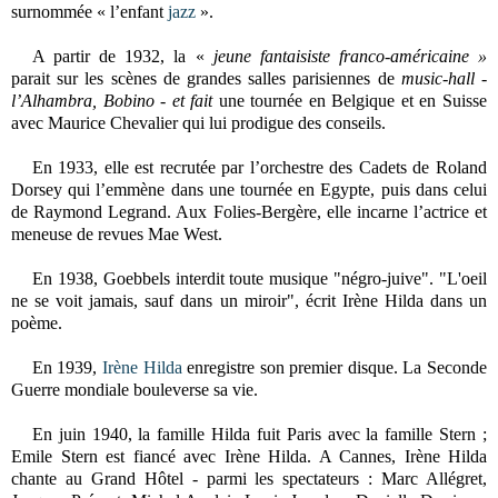
surnommée « l’enfant
jazz
».
A partir de 1932, la «
jeune fantaisiste franco-américaine »
parait sur les scènes de grandes salles parisiennes de
music-hall -
l’Alhambra, Bobino - et fait
une tournée en Belgique et en Suisse
avec Maurice Chevalier qui lui prodigue des conseils.
En 1933, elle est recrutée par l’orchestre des Cadets de Roland
Dorsey qui l’emmène dans une tournée en Egypte, puis dans celui
de Raymond Legrand. Aux Folies-Bergère, elle incarne l’actrice et
meneuse de revues Mae West.
En 1938, Goebbels interdit toute musique "négro-juive". "L'oeil
ne se voit jamais, sauf dans un miroir", écrit Irène Hilda dans un
poème.
En 1939,
Irène Hilda
enregistre son premier disque. La Seconde
Guerre mondiale bouleverse sa vie.
En juin 1940, la famille Hilda fuit Paris avec la famille Stern ;
Emile Stern est fiancé avec Irène Hilda. A Cannes, Irène Hilda
chante au Grand Hôtel - parmi les spectateurs : Marc Allégret,