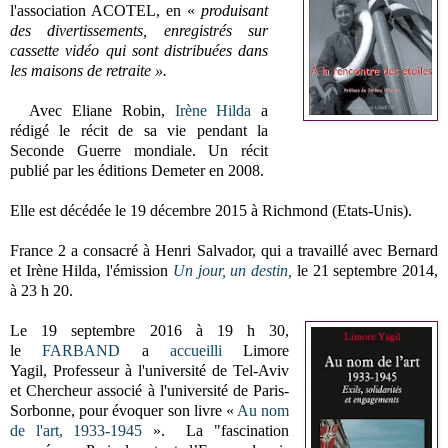
l'association ACOTEL, en «
produisant
des divertissements, enregistrés sur
cassette vidéo qui sont distribuées dans
les maisons de retraite ».
Avec Eliane Robin,
Irène Hilda
a
rédigé le récit de sa vie pendant la
Seconde Guerre mondiale. Un récit
publié par les éditions Demeter en 2008.
Elle est décédée le 19 décembre 2015 à Richmond (Etats-Unis).
France 2 a consacré à Henri Salvador, qui a travaillé avec Bernard
et Irène Hilda,
l'émission
Un jour, un destin,
le 21 septembre 2014,
à 23 h 20.
Le
19 septembre 2016 à 19 h 30,
le
FARBAND
a
accueilli
Limore
Yagil,
Professeur à l'université de Tel-Aviv
et
Chercheur associé à l'université de Paris-
Sorbonne, pour évoquer son livre
«
Au nom
de l'art, 1933-1945
».
La "fascination