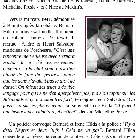
Jacques Prévert, Michel Auclair, Louis Jourdan, Danielle Darrieux,
Micheline Presle -, et à Nice au Maxim’s.
Vers la mi-mars 1941, démobilisé
à Biarritz après la débâcle, Bernard
Hilda retrouve sa famille. Il reprend
un cabaret cannois,
le Relai
. Il
recrute André et Henri Salvador,
musiciens de l’orchestre. "
C'est une
rencontre merveilleuse avec Bernard
Hilda. Il a été excessivement
généreux... On était pour ainsi dire
obligé de faire du spectacle, parce
que les gens n'avaient pas le droit de
danser. On faisait des trucs à double
langage pour qu'ils ne s'en aperçoivent pas, mais on tapait sur les
Allemands et ça marchait très fort
", témoigne Henri Salvador. "
On
faisait un succès phénoménal
", se souvient Irène Hilda. "
Il y avait
une insouciance volontaire, d'instinct
", déclare Micheline Presle.
Un policier convoque Bernard et Irène Hilda à la police : "
Il y a
deux Nègres et deux Juifs ! Cela ne va pas"
. Bernard Hilda
conseille aux frères Salvador de quitter la Côte d'Azur, et invite