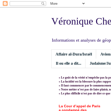
Véronique Ch
Informations et analyses de géopoli
Affaire al-Dura/Israël
Avion
Il ou elle a dit...
Judaïsme/Jui
« Le goût de la vérité n’empêche pas la p
« La lucidité est la blessure la plus rapp
« Il faut commencer par le commencement,
« Notre métier n’est pas de faire plaisir, 
« Le plus difficile n'est pas de dire ce que
La Cour d’appel de Paris
a condamné des