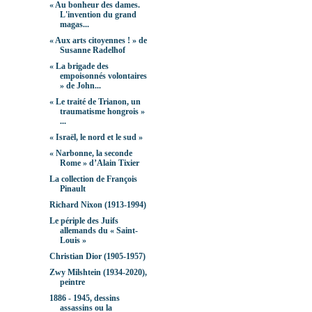
« Au bonheur des dames.
L'invention du grand
magas...
« Aux arts citoyennes ! » de
Susanne Radelhof
« La brigade des
empoisonnés volontaires
» de John...
« Le traité de Trianon, un
traumatisme hongrois »
...
« Israël, le nord et le sud »
« Narbonne, la seconde
Rome » d’Alain Tixier
La collection de François
Pinault
Richard Nixon (1913-1994)
Le périple des Juifs
allemands du « Saint-
Louis »
Christian Dior (1905-1957)
Zwy Milshtein (1934-2020),
peintre
1886 - 1945, dessins
assassins ou la