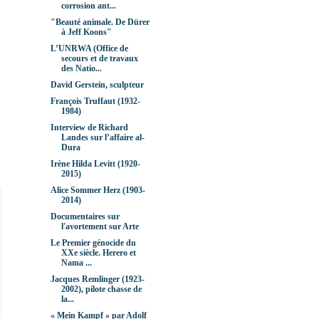
corrosion ant...
"Beauté animale. De Dürer
à Jeff Koons"
L’UNRWA (Office de
secours et de travaux
des Natio...
David Gerstein, sculpteur
François Truffaut (1932-
1984)
Interview de Richard
Landes sur l’affaire al-
Dura
Irène Hilda Levitt (1920-
2015)
Alice Sommer Herz (1903-
2014)
Documentaires sur
l'avortement sur Arte
Le Premier génocide du
XXe siècle. Herero et
Nama ...
Jacques Remlinger (1923-
2002), pilote chasse de
la...
« Mein Kampf » par Adolf