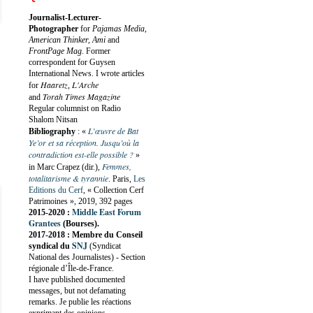
Journalist-Lecturer-
Photographer
for
Pajamas Media,
American Thinker, Ami
and
FrontPage Mag
. Former
correspondent for Guysen
International News. I wrote articles
Haaretz
L'Arche
for
,
Torah Times Magazine
and
Regular columnist on Radio
Shalom Nitsan
L’œuvre de Bat
Bibliography
:
«
Ye’or et sa réception. Jusqu’où la
contradiction est-elle possible ?
»
Femmes,
in Marc Crapez (dir.),
totalitarisme & tyrannie
. Paris,
Les
Editions du Cerf
, « Collection Cerf
Patrimoines », 2019, 392 pages
Middle East Forum
2015-2020 :
Grantees
(Bourses).
2017-2018 : Membre du Conseil
SNJ
syndical du
(Syndicat
National des Journalistes) - Section
régionale d’Île-de-France.
I have published documented
messages, but not defamating
remarks. Je publie les réactions