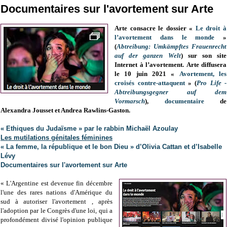
Documentaires sur l'avortement sur Arte
Arte consacre le dossier «
Le droit à
l’avortement dans le monde
»
(
Abtreibung: Umkämpftes Frauenrecht
auf der ganzen Welt
) sur son site
Internet à l’avortement.
Arte diffusera
le 10 juin 2021 «
Avortement, les
croisés contre-attaquent
» (
Pro Life -
Abtreibungsgegner auf dem
Vormarsch
),
documentaire
de
Alexandra Jousset et Andrea Rawlins-Gaston.
« Ethiques du Judaïsme » par le rabbin Michaël Azoulay
Les mutilations génitales féminines
« La femme, la république et le bon Dieu » d’Olivia Cattan et d’Isabelle
Lévy
Documentaires sur l'avortement sur Arte
« L'Argentine est devenue fin décembre
l'une des rares nations d'Amérique du
sud à autoriser l'avortement , après
l'adoption par le Congrès d'une loi, qui a
profondément divisé l'opinion publique