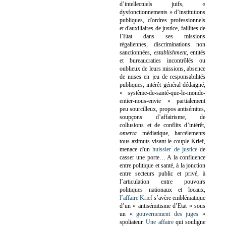
d’intellectuels juifs, «
dysfonctionnements » d’institutions
publiques, d'ordres professionnels
et d'auxiliaires de justice, faillites de
l’Etat dans ses missions
régaliennes, discriminations non
sanctionnées,
establishment
, entités
et bureaucraties incontrôlés ou
oublieux de leurs missions, absence
de mises en jeu de responsabilités
publiques, intérêt général dédaigné,
« système-de-santé-que-le-monde-
entier-nous-envie » partialement
peu sourcilleux, propos antisémites,
soupçons d’affairisme, de
collusions et de conflits d’intérêt,
omerta
médiatique, harcèlements
tous azimuts visant le couple Krief,
menace d'un
huissier de justice
de
casser une porte…
A la confluence
entre politique et santé, à la jonction
entre secteurs public et privé, à
l’articulation entre pouvoirs
politiques nationaux et locaux,
l’affaire Krief
s’avère emblématique
d’un « antisémitisme d’Etat » sous
un «
gouvernement des juges
»
spoliateur.
Une affaire
qui souligne