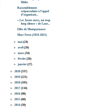
Hitler
Rassemblement
crépusculaire à l’appel
d’organisati...
« Les Justes turcs, un trop
long silence » de Laur...
Elles de Montparnasse
Marc Ferro (1924-2021)
►
mai
(24)
►
avril
(26)
►
mars
(34)
►
février
(26)
►
janvier
(27)
►
2020
(337)
►
2019
(221)
►
2018
(185)
►
2017
(134)
►
2016
(98)
►
2015
(68)
►
2014
(50)