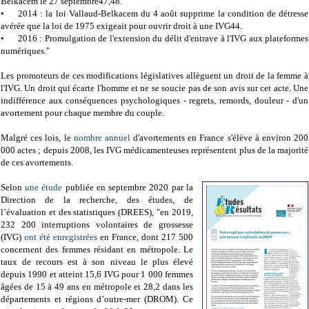
Belkacem le 27 septembre47,48.
•
2014 : la loi Vallaud-Belkacem du 4 août supprime la condition de détresse
avérée que la loi de 1975 exigeait pour ouvrir droit à une IVG44.
•
2016 : Promulgation de l'extension du délit d'entrave à l'IVG aux plateformes
numériques."
Les promoteurs de ces modifications législatives allèguent un droit de la femme à
l'IVG. Un droit qui écarte l'homme et ne se soucie pas de son avis sur cet acte. Une
indifférence aux conséquences psychologiques - regrets, remords, douleur - d'un
avortement pour chaque membre du couple.
Malgré ces lois, le
nombre annuel
d'avortements en France s'élève à environ 200
000 actes ; depuis 2008, les IVG médicamenteuses représentent plus de la majorité
de ces avortements.
Selon
une étude
publiée en septembre 2020 par la
Direction de la recherche, des études, de
l’évaluation et des statistiques (DREES), "en 2019,
232 200 interruptions volontaires de grossesse
(IVG)
ont été enregistrées
en France, dont 217 500
concernent des femmes résidant en métropole. Le
taux de recours est à son niveau le plus élevé
depuis 1990 et atteint 15,6 IVG pour 1 000 femmes
âgées de 15 à 49 ans en métropole et 28,2 dans les
départements et régions d’outre-mer (DROM). Ce