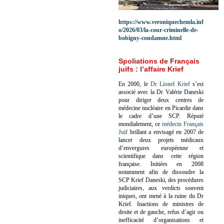
https://www.veroniquechemla.inf
o/2026/03/la-cour-criminelle-de-
bobigny-condamne.html
Spoliations de Français
juifs : l’affaire Krief
En 2000, le
Dr Lionel Krief
s’est
associé avec la Dr Valérie Daneski
pour diriger deux centres de
médecine nucléaire en Picardie dans
le cadre d’une SCP.
Réputé
mondialement, ce
médecin Français
Juif
brillant a envisagé en 2007 de
lancer deux projets médicaux
d’envergures européenne et
scientifique dans cette région
française.
Initiées en 2008
notamment afin de dissoudre la
SCP Krief Daneski, des procédures
judiciaires, aux verdicts souvent
iniques, ont mené à la ruine du Dr
Krief.
Inactions de ministres de
droite et de gauche, refus d’agir ou
inefficacité d’organisations et