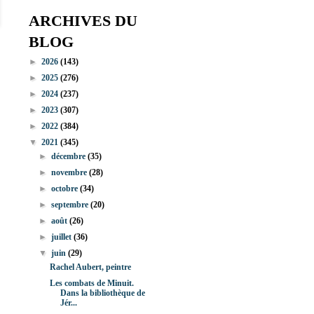
ARCHIVES DU
BLOG
►
2026
(143)
►
2025
(276)
►
2024
(237)
►
2023
(307)
►
2022
(384)
▼
2021
(345)
►
décembre
(35)
►
novembre
(28)
►
octobre
(34)
►
septembre
(20)
►
août
(26)
►
juillet
(36)
▼
juin
(29)
Rachel Aubert, peintre
Les combats de Minuit.
Dans la bibliothèque de
Jér...