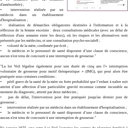
d'aménorrhée) ;
•
intervention réalisée par un
médecin dans un établissement
d'hospitalisation ;
•
réalisation de démarches obligatoires destinées à l'information et à la
réflexion de la femme enceinte : deux consultations médicales (avec un délai de
réflexion d'une semaine entre les deux), où les risques et les alternatives sont
présentés par les médecins, et une consultation psycho-sociale8 ;
•
volonté de la mère, confirmée par écrit ;
•
le médecin et le personnel de santé disposent d’une clause de conscience,
aucun n'est tenu de concourir à une interruption de grossesse."
"La loi Veil légalise également pour une durée de cinq ans l'« interruption
volontaire de grossesse pour motif thérapeutique » (IMG), qui peut alors être
pratiquée sous certaines conditions :
•
péril grave de la santé de la mère ou forte probabilité que l’enfant à naître soit
atteint d’une affection d’une particulière gravité reconnue comme incurable au
moment du diagnostic, attesté par deux médecins ;
•
pas de délai, l'intervention peut être pratiquée jusqu'au dernier jour de
grossesse ;
•
intervention réalisée par un médecin dans un établissement d'hospitalisation ;
•
le médecin et le personnel de santé disposent d’une clause de conscience,
aucun n'est tenu de concourir à une interruption de grossesse."
En janvier 1975, une autre Loi Veil "autorise les centres de planning familial à