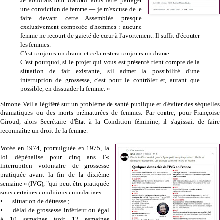
Je voudrais tout d'abord vous faire partager
une conviction de femme — je m'excuse de le
faire devant cette Assemblée presque
exclusivement composée d'hommes : aucune
femme ne recourt de gaieté de cœur à l'avortement. Il suffit d'écouter
les femmes.
C'est toujours un drame et cela restera toujours un drame.
C'est pourquoi, si le projet qui vous est présenté tient compte de la
situation de fait existante, s'il admet la possibilité d'une
interruption de grossesse, c'est pour le contrôler et, autant que
possible, en dissuader la femme. »
Simone Veil a légiféré sur un problème de santé publique et d'éviter des séquelles
dramatiques ou des morts prématurées de femmes. Par contre, pour Françoise
Giroud, alors Secrétaire d'État à la Condition féminine, il s'agissait de faire
reconnaître un droit de la femme.
Votée en 1974, promulguée en 1975, la
loi dépénalise pour cinq ans l'«
interruption volontaire de grossesse
pratiquée avant la fin de la dixième
semaine » (IVG), "qui peut être pratiquée
sous certaines conditions cumulatives :
•
situation de détresse ;
•
délai de grossesse inférieur ou égal
à 10 semaines (soit 12 semaines