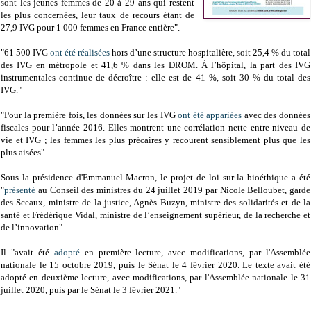
sont les jeunes femmes de 20 à 29 ans qui restent
les plus concernées, leur taux de recours étant de
27,9 IVG pour 1 000 femmes en France entière".
"61 500 IVG
ont été réalisées
hors d’une structure hospitalière, soit 25,4 % du total
des IVG en métropole et 41,6 % dans les DROM. À l’hôpital, la part des IVG
instrumentales continue de décroître : elle est de 41 %, soit 30 % du total des
IVG."
"Pour la première fois, les données sur les IVG
ont été appariées
avec des données
fiscales pour l’année 2016. Elles montrent une corrélation nette entre niveau de
vie et IVG ; les femmes les plus précaires y recourent sensiblement plus que les
plus aisées".
Sous la présidence d'Emmanuel Macron, le projet de loi sur la bioéthique a été
"
présenté
au Conseil des ministres du 24 juillet 2019 par Nicole Belloubet, garde
des Sceaux, ministre de la justice, Agnès Buzyn, ministre des solidarités et de la
santé et Frédérique Vidal, ministre de l’enseignement supérieur, de la recherche et
de l’innovation".
Il "avait été
adopté
en première lecture, avec modifications, par l'Assemblée
nationale le 15 octobre 2019, puis le Sénat le 4 février 2020. Le texte avait été
adopté en deuxième lecture, avec modifications, par l'Assemblée nationale le 31
juillet 2020, puis par le Sénat le 3 février 2021."