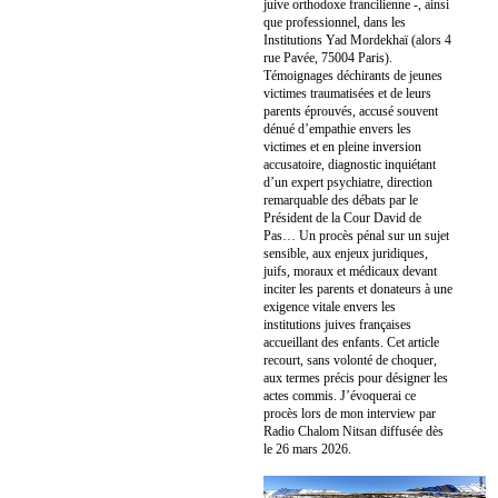
juive orthodoxe francilienne -, ainsi
que professionnel, dans les
Institutions Yad Mordekhaï (alors 4
rue Pavée, 75004 Paris).
Témoignages déchirants de jeunes
victimes traumatisées et de leurs
parents éprouvés, accusé souvent
dénué d’empathie envers les
victimes et en pleine inversion
accusatoire, diagnostic inquiétant
d’un expert psychiatre, direction
remarquable des débats par le
Président de la Cour David de
Pas… Un procès pénal sur un sujet
sensible, aux enjeux juridiques,
juifs, moraux et médicaux devant
inciter les parents et donateurs à une
exigence vitale envers les
institutions juives françaises
accueillant des enfants. Cet article
recourt, sans volonté de choquer,
aux termes précis pour désigner les
actes commis. J’évoquerai ce
procès lors de mon interview par
Radio Chalom Nitsan diffusée dès
le 26 mars 2026.