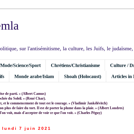
emla
tique, sur l'antisémitisme, la culture, les Juifs, le judaïsme, I
/Mode/Science/Sport
Chrétiens/Christianisme
Culture / D
fs
Monde arabe/Islam
Shoah (Holocaust)
Articles in
rise de parti. » (Albert Camus)
rochée du Soleil. » (René Char).
 et le commencement de tout est le courage. » (Vladimir Jankélévitch)
non plus de faire du tort. Il est de porter la plume dans la plaie. » (Albert Londres)
 l'on voit, mais d'accepter de voir ce que l'on voit. » (Charles Péguy)
lundi 7 juin 2021