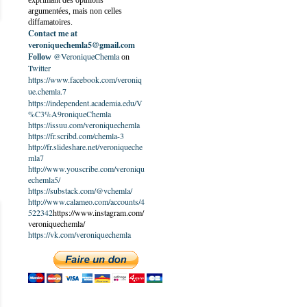
exprimant des opinions
argumentées, mais non celles
diffamatoires.
Contact me at
veroniquechemla5@gmail.com
@VeroniqueChemla
Follow
on
Twitter
https://www.facebook.com/veroniq
ue.chemla.7
https://independent.academia.edu/V
%C3%A9roniqueChemla
https://issuu.com/veroniquechemla
https://fr.scribd.com/chemla-3
http://fr.slideshare.net/veroniqueche
mla7
http://www.youscribe.com/veroniqu
echemla5/
https://substack.com/@vchemla/
http://www.calameo.com/accounts/4
522342
https://www.instagram.com/
veroniquechemla/
https://vk.com/veroniquechemla