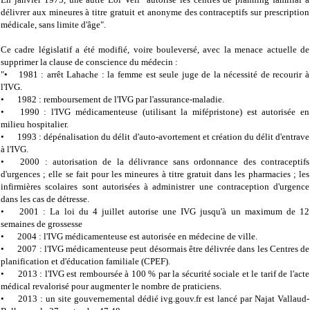
délivrer aux mineures à titre gratuit et anonyme des contraceptifs sur prescription
médicale, sans limite d'âge".
Ce cadre législatif a été modifié, voire bouleversé, avec la menace actuelle de
supprimer la clause de conscience du médecin :
"•
1981 : arrêt Lahache : la femme est seule juge de la nécessité de recourir à
l'IVG.
•
1982 : remboursement de l'IVG par l'assurance-maladie.
•
1990 : l'IVG médicamenteuse (utilisant la mifépristone) est autorisée en
milieu hospitalier.
•
1993 : dépénalisation du délit d'auto-avortement et création du délit d'entrave
à l'IVG.
•
2000 : autorisation de la délivrance sans ordonnance des contraceptifs
d'urgences ; elle se fait pour les mineures à titre gratuit dans les pharmacies ; les
infirmières scolaires sont autorisées à administrer une contraception d'urgence
dans les cas de détresse.
•
2001 : La loi du 4 juillet autorise une IVG jusqu'à un maximum de 12
semaines de grossesse
•
2004 : l'IVG médicamenteuse est autorisée en médecine de ville.
•
2007 : l'IVG médicamenteuse peut désormais être délivrée dans les Centres de
planification et d'éducation familiale (CPEF).
•
2013 : l'IVG est remboursée à 100 % par la sécurité sociale et le tarif de l'acte
médical revalorisé pour augmenter le nombre de praticiens.
•
2013 : un site gouvernemental dédié ivg.gouv.fr est lancé par Najat Vallaud-