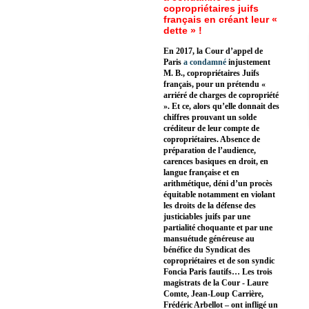
copropriétaires juifs
français en créant leur «
dette » !
En 2017, la Cour d’appel de
Paris
a condamné
injustement
M. B., copropriétaires Juifs
français, pour un prétendu «
arriéré de charges de copropriété
». Et ce, alors qu’elle donnait des
chiffres prouvant un solde
créditeur de leur compte de
copropriétaires. Absence de
préparation de l’audience,
carences basiques en droit, en
langue française et en
arithmétique, déni d’un procès
équitable notamment en violant
les droits de la défense des
justiciables juifs par une
partialité choquante et par une
mansuétude généreuse au
bénéfice du Syndicat des
copropriétaires et de son syndic
Foncia Paris fautifs… Les trois
magistrats de la Cour - Laure
Comte, Jean-Loup Carrière,
Frédéric Arbellot – ont infligé un