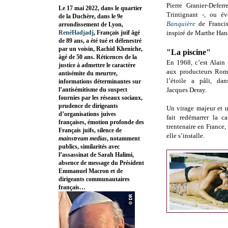
Pierre Granier-Defer
Le 17 mai 2022, dans le quartier
Trintignant -, ou é
de la Duchère, dans le 9e
Banquière
de Francis
arrondissement de Lyon,
RenéHadjadj
, Français juif âgé
inspiré de Marthe Hana
de 89 ans, a été tué et défenestré
par un voisin, Rachid Kheniche,
"La piscine"
âgé de 50 ans. Réticences de la
En 1968, c’est Alain
justice à admettre le caractère
aux producteurs Rom
antisémite du meurtre,
l’étoile a pâli, d
informations déterminantes sur
l’antisémitisme du suspect
Jacques Deray.
fournies par les réseaux sociaux,
prudence de dirigeants
Un virage majeur et u
d’organisations juives
fait redémarrer la ca
françaises, émotion profonde des
trentenaire en France,
Français juifs, silence de
elle s’installe.
mainstream medias
, notamment
publics, similarités avec
l’assassinat de Sarah Halimi,
absence de message du Président
Emmanuel Macron et de
dirigeants communautaires
français…