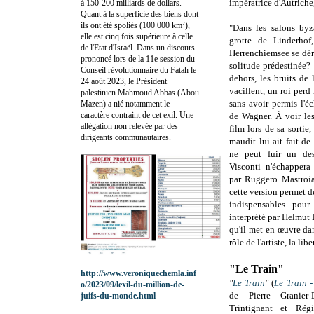
impératrice d'Autriche
à 150-200 milliards de dollars.
Quant à la superficie des biens dont
ils ont été spoliés (100 000 km²),
"D
ans les salons byz
elle est cinq fois supérieure à celle
grotte de Linderhof
de l'Etat d'Israël. Dans un discours
Herrenchiemsee se dér
prononcé lors de la 11e session du
solitude prédestinée?
Conseil révolutionnaire du Fatah le
dehors, les bruits de 
24 août 2023, le Président
vacillent, un roi perd 
palestinien Mahmoud Abbas (Abou
sans avoir permis l'é
Mazen) a nié notamment le
caractère contraint de cet exil. Une
de Wagner. À voir les
allégation non relevée par des
film lors de sa sortie
dirigeants communautaires.
maudit lui ait fait de
ne peut fuir un des
Visconti n'échapper
par Ruggero Mastroi
cette version permet de
indispensables pour
interprété par Helmut 
qu'il met en œuvre dan
rôle de l'artiste, la lib
"Le Train"
http://www.veroniquechemla.inf
"
Le Train
"
(
Le Train 
o/2023/09/lexil-du-million-de-
de Pierre Granier-
juifs-du-monde.html
Trintignant et Rég