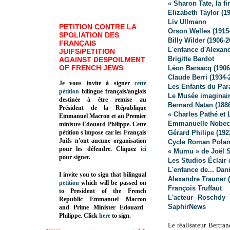
« Sharon Tate, la f
Elizabeth Taylor (19
Liv Ullmann
PETITION CONTRE LA
Orson Welles (1915
SPOLIATION DES
Billy Wilder (1906-2
FRANÇAIS
L'enfance d'Alexan
JUIFS/PETITION
Brigitte Bardot
AGAINST DESPOILMENT
OF FRENCH JEWS
Léon Barsacq (1906-
Claude Berri (1934-
Je vous invite à signer
cette
Les Enfants du Para
pétition
bilingue français/anglais
Le Musée imaginair
destinée à être remise au
Bernard Natan (188
Président de la République
« Charles Pathé et
Emmanuel Macron et au Premier
Emmanuelle Nobec
ministre Edouard Philippe. Cette
pétition s'impose car les Français
Gérard Philipe (192
Juifs n'ont aucune organisation
Cycle Roman Polans
pour les défendre. Cliquez
ici
« Mumu » de Joël S
pour signer.
Les Studios Éclair 
L'enfance de... Da
I invite you to sign that bilingual
Alexandre Trauner 
petition
which will be passed on
François Truffaut
to President of the French
L'acteur Roschdy
Republic
Emmanuel Macron
SaphirNews
and Prime Minister
Edouard
Philippe
.
Click
here
to sign.
Le réalisateur Bertran