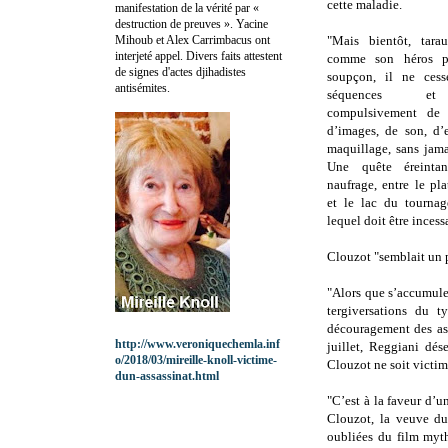
cette maladie.
manifestation de la vérité par «
destruction de preuves ». Yacine
Mihoub et Alex Carrimbacus ont
"Mais bientôt, tara
interjeté appel. Divers faits attestent
comme son héros 
de signes d'actes djihadistes
soupçon, il ne cess
antisémites.
séquences et 
compulsivement de 
d’images, de son, d’
maquillage, sans jamais
Une quête éreinta
naufrage, entre le p
et le lac du tournag
lequel doit être inces
Clouzot "semblait un 
"Alors que s’accumule 
tergiversations du t
découragement des ass
http://www.veroniquechemla.inf
juillet, Reggiani dés
o/2018/03/mireille-knoll-victime-
Clouzot ne soit victime
dun-assassinat.html
"C’est à la faveur d’
Clouzot, la veuve du 
oubliées du film myth