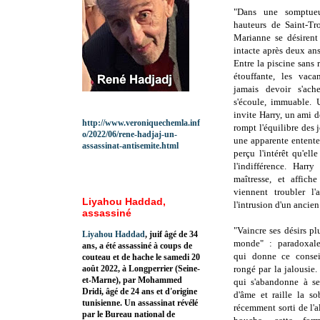
"Dans une somptueu
hauteurs de Saint-Tr
Marianne se désirent
intacte après deux a
Entre la piscine sans 
étouffante, les vac
jamais devoir s'ach
s'écoule, immuable. 
invite Harry, un ami d
http://www.veroniquechemla.inf
rompt l'équilibre des j
o/2022/06/rene-hadjaj-un-
une apparente entente 
assassinat-antisemite.html
perçu l'intérêt qu'el
l'indifférence. Harr
maîtresse, et affich
viennent troubler l'
Liyahou Haddad,
l'intrusion d'un ancien 
assassiné
"Vaincre ses désirs pl
Liyahou Haddad
, juif âgé de 34
monde" : paradoxale
ans, a été assassiné à coups de
qui donne ce consei
couteau et de hache le samedi 20
août 2022, à Longperrier (Seine-
rongé par la jalousie. 
et-Marne), par Mohammed
qui s'abandonne à se
Dridi, âgé de 24 ans et d'origine
d'âme et raille la s
tunisienne. Un assassinat révélé
récemment sorti de l'
par le Bureau national de