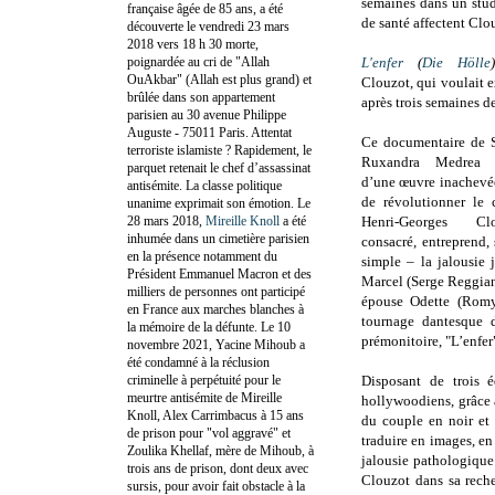
semaines dans un stu
française âgée de 85 ans, a été
de santé affectent Clo
découverte le vendredi 23 mars
2018 vers 18 h 30 morte,
poignardée au cri de "Allah
L'enfer
(
Die Hölle
)
OuAkbar" (Allah est plus grand) et
Clouzot, qui voulait e
brûlée dans son appartement
après trois semaines d
parisien au 30 avenue Philippe
Auguste - 75011 Paris. Attentat
Ce documentaire de 
terroriste islamiste ? Rapidement, le
Ruxandra Medrea re
parquet retenait le chef d’assassinat
d’une œuvre inachevé
antisémite. La classe politique
de révolutionner le
unanime exprimait son émotion. Le
28 mars 2018,
Mireille Knoll
a été
Henri-Georges Cl
inhumée dans un cimetière parisien
consacré, entreprend,
en la présence notamment du
simple – la jalousie 
Président Emmanuel Macron et des
Marcel (Serge Reggian
milliers de personnes ont participé
épouse Odette (Romy
en France aux marches blanches à
tournage dantesque d
la mémoire de la défunte. Le 10
prémonitoire, "L’enfer
novembre 2021, Yacine Mihoub a
été condamné à la réclusion
criminelle à perpétuité pour le
Disposant de trois 
meurtre antisémite de Mireille
hollywoodiens, grâce 
Knoll, Alex Carrimbacus à 15 ans
du couple en noir et 
de prison pour "vol aggravé" et
traduire en images, en 
Zoulika Khellaf, mère de Mihoub, à
jalousie pathologique
trois ans de prison, dont deux avec
Clouzot dans sa reche
sursis, pour avoir fait obstacle à la