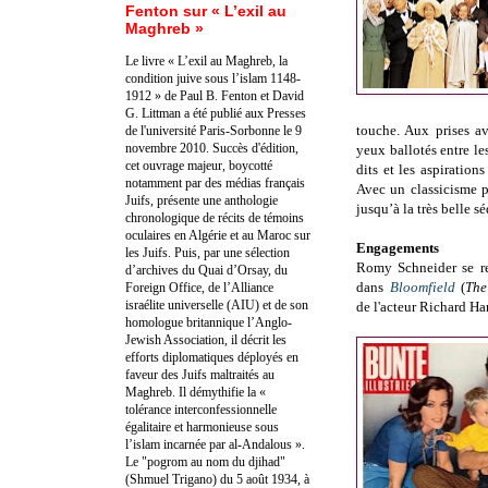
Fenton sur « L’exil au
Maghreb »
Le livre « L’exil au Maghreb, la
condition juive sous l’islam 1148-
1912 » de Paul B. Fenton et David
G. Littman a été publié aux Presses
touche. Aux prises av
de l'université Paris-Sorbonne le 9
novembre 2010. Succès d'édition,
yeux ballotés entre le
cet ouvrage majeur, boycotté
dits et les aspiration
notamment par des médias français
Avec un classicisme p
Juifs, présente une anthologie
jusqu’à la très belle s
chronologique de récits de témoins
oculaires en Algérie et au Maroc sur
Engagements
les Juifs. Puis, par une sélection
Romy Schneider se re
d’archives du Quai d’Orsay, du
dans
Bloomfield
(
The
Foreign Office, de l’Alliance
israélite universelle (AIU) et de son
de l'acteur Richard Har
homologue britannique l’Anglo-
Jewish Association, il décrit les
efforts diplomatiques déployés en
faveur des Juifs maltraités au
Maghreb. Il démythifie la «
tolérance interconfessionnelle
égalitaire et harmonieuse sous
l’islam incarnée par al-Andalous ».
Le "pogrom au nom du djihad"
(Shmuel Trigano) du 5 août 1934, à