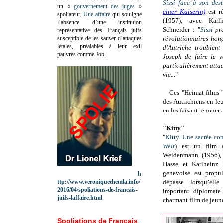
Sissi face à son dest
un «
gouvernement des juges
»
einer Kaiserin)
est r
spoliateur.
Une affaire
qui souligne
(1957), avec Kar
l’absence d’une institution
Schneider : "
Sissi
pre
représentative des Français juifs
susceptible de les sauver d’attaques
révolutionnaires hon
létales, préalables à leur exil
d'Autriche troublent
pauvres comme Job.
Joseph de faire le v
particulièrement atta
vie..
."
Ces "Heimat films"
des Autrichiens en le
en les faisant renouer 
"Kitty"
"
Kitty.
Une sacrée con
Welt
) est un film 
Weidenmann (1956)
Hasse et
Karlheinz
genevoise est propu
h
ttp://www.veroniquechemla.info/
dépasse lorsqu’ell
2016/04/spoliations-de-francais-
important diplomate
juifs-laffaire.html
charmant film de jeune
Spoliations de Français