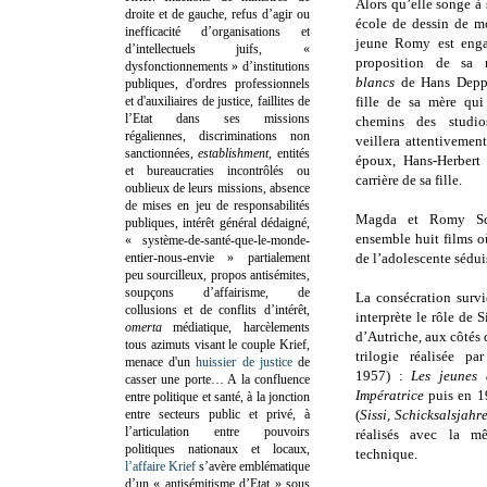
Alors qu’elle songe à 
droite et de gauche, refus d’agir ou
école de dessin de m
inefficacité d’organisations et
jeune Romy est enga
d’intellectuels juifs, «
proposition de sa 
dysfonctionnements » d’institutions
blancs
de Hans Deppe
publiques, d'ordres professionnels
et d'auxiliaires de justice, faillites de
fille de sa mère qui
l’Etat dans ses missions
chemins des studi
régaliennes, discriminations non
veillera attentivemen
sanctionnées,
establishment
, entités
époux, Hans-Herbert 
et bureaucraties incontrôlés ou
carrière de sa fille.
oublieux de leurs missions, absence
de mises en jeu de responsabilités
Magda et Romy Sch
publiques, intérêt général dédaigné,
ensemble huit films où
« système-de-santé-que-le-monde-
entier-nous-envie » partialement
de l’adolescente sédui
peu sourcilleux, propos antisémites,
soupçons d’affairisme, de
La consécration survi
collusions et de conflits d’intérêt,
interprète le rôle de S
omerta
médiatique, harcèlements
d’Autriche, aux côtés
tous azimuts visant le couple Krief,
trilogie réalisée p
menace d'un
huissier de justice
de
1957) :
Les jeunes
casser une porte…
A la confluence
Impératrice
puis en 
entre politique et santé, à la jonction
entre secteurs public et privé, à
(
Sissi, Schicksalsjahr
l’articulation entre pouvoirs
réalisés avec la m
politiques nationaux et locaux,
technique.
l’affaire Krief
s’avère emblématique
d’un « antisémitisme d’Etat » sous