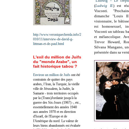
"
Ludwig - Le crépu
(
L
udwig II.
) est ré
Visconti
. "
Prochai
dimanche
"Louis I
visionnaire, le bâtiss
roi homosexuel, in
Visconti un tableau b
http://www.veroniquechemla.info/2
et mélancolique. Av
010/11/interview-de-david-g-
Trevor Howard, Ro
littman-et-de-paul.html
Silvana Mangano, une
présentée dans sa vers
L'exil du million de Juifs
du "monde Arabe", un
fait historique tabou ?
Environ un million de Juifs
ont été
contraints de quitter des pays
arabes, l’Iran, la Turquie, la vieille
ville de Jérusalem, la Judée, la
Samarie - trois territoires occupés
par la (Trans)Jordanie jusqu'à la
guerre des Six-Jours (1967) -, etc.,
essentiellement des années 1940
aux années 1970 et en direction
d'Israël, de l'Europe et de
l'Amérique du nord. La valeur de
leurs biens abandonnés est évaluée