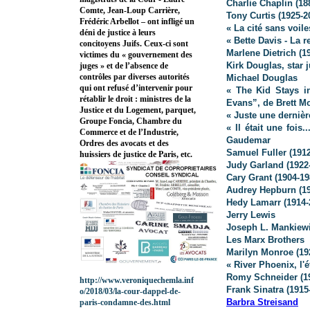
Charlie Chaplin (18
Comte, Jean-Loup Carrière,
Tony Curtis (1925-2
Frédéric Arbellot – ont infligé un
« La cité sans voil
déni de justice à leurs
« Bette Davis - La 
concitoyens Juifs. Ceux-ci sont
Marlene Dietrich (1
victimes du « gouvernement des
Kirk Douglas, star 
juges » et de l’absence de
contrôles par diverses autorités
Michael Douglas
qui ont refusé d’intervenir pour
« The Kid Stays in
rétablir le droit : ministres de la
Evans”, de Brett M
Justice et du Logement, parquet,
« Juste une derniè
Groupe Foncia, Chambre du
« Il était une foi
Commerce et de l’Industrie,
Gaudemar
Ordres des avocats et des
Samuel Fuller (1912
huissiers de justice de Paris, etc.
Judy Garland (1922
Cary Grant (1904-19
Audrey Hepburn (19
Hedy Lamarr (1914-2
Jerry Lewis
Joseph L. Mankiewi
Les Marx Brothers
Marilyn Monroe (19
« River Phoenix, l'é
Romy Schneider (1
http://www.veroniquechemla.inf
Frank Sinatra (1915
o/2018/03/la-cour-dappel-de-
Barbra Streisand
paris-condamne-des.html