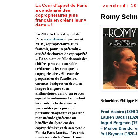
La Cour d’appel de Paris
vendredi 10
a condamné des
copropriétaires juifs
Romy Schnei
français en créant leur «
dette » !
En 2017, la Cour d’appel de
Paris
a condamné
injustement
M. B., copropriétaires Juifs
français, pour un prétendu «
arriéré de charges de copropriété
». Et ce, alors qu’elle donnait des
chiffres prouvant un solde
créditeur de leur compte de
copropriétaires. Absence de
préparation de l’audience,
carences basiques en droit, en
langue française et en
arithmétique, déni d’un procès
équitable notamment en violant
Schneider, Philippe N
les droits de la défense des
justiciables juifs par une
Fred Astaire
(1899-
partialité choquante et par une
Lauren Bacall (1924
mansuétude généreuse au
Ingrid Bergman (19
bénéfice du Syndicat des
copropriétaires et de son syndic
« Marlon Brando, u
Foncia Paris fautifs… Les trois
Yul Brynner (1920-1
magistrats de la Cour - Laure