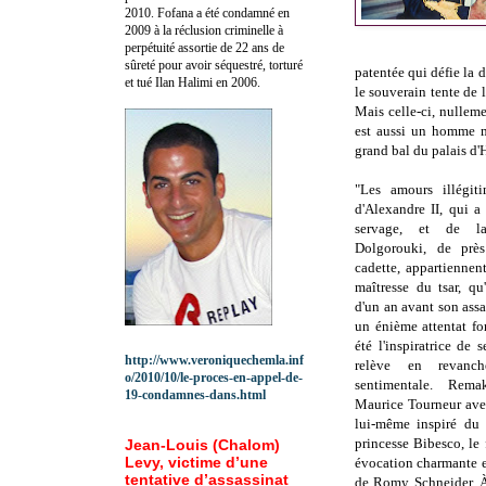
2010.
Fofana a été c
ondamné en
2009 à la réclusion criminelle à
perpétuité assortie de 22 ans de
sûreté pour avoir séquestré, torturé
patentée qui défie la d
et tué Ilan Halimi en 2006.
le souverain tente de 
Mais celle-ci, nullemen
est aussi un homme ma
grand bal du palais d'
"Les amours illégit
d'Alexandre II, qui 
servage, et de la
Dolgorouki, de prè
cadette, appartiennent
maîtresse du tsar, q
d'un an avant son ass
un énième attentat fo
été l'inspiratrice de 
http://www.veroniquechemla.inf
relève en revanc
o/2010/10/le-proces-en-appel-de-
sentimentale. Rem
19-condamnes-dans.html
Maurice Tourneur ave
lui-même inspiré du
princesse Bibesco, l
Jean-Louis (Chalom)
Levy, victime d’une
évocation charmante e
tentative d’assassinat
de Romy Schneider. À