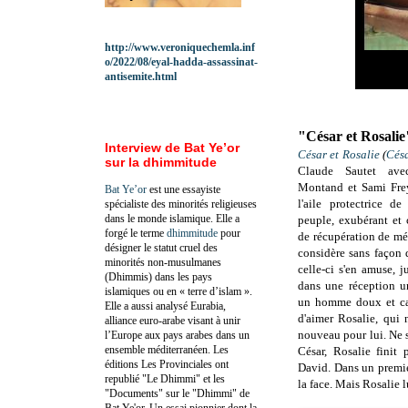
http://www.veroniquechemla.inf
o/2022/08/eyal-hadda-assassinat-
antisemite.html
"César et Rosalie
Interview de Bat Ye’or
César et Rosalie
(
Césa
sur la dhimmitude
Claude Sautet av
Montand et Sami Fre
Bat Ye’or
est une essayiste
l'aile protectrice 
spécialiste des minorités religieuses
dans le monde islamique. Elle a
peuple, exubérant et 
forgé le terme
dhimmitude
pour
de récupération de mét
désigner le statut cruel des
considère sans façon q
minorités non-musulmanes
celle-ci s'en amuse, j
(Dhimmis) dans les pays
dans une réception u
islamiques ou en « terre d’islam ».
un homme doux et ca
Elle a aussi analysé Eurabia,
d'aimer Rosalie, qui 
alliance euro-arabe visant à unir
nouveau pour lui. Ne s
l’Europe aux pays arabes dans un
ensemble méditerranéen. Les
César, Rosalie finit 
éditions Les Provinciales ont
David. Dans un premie
republié "Le Dhimmi" et les
la face. Mais Rosalie 
"Documents" sur le "Dhimmi" de
Bat Ye'or. Un essai pionnier dont la