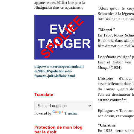
appartement en 2016 et lutte pour la
réintégration dans cet appartement.
"Alors qu’on le cro
Schneider, à la légère
diffusée par la télévi
"Monpti
"
En 1957, Romy Schnei
Buchholz dans
Monpt
film dramatique
réali
Le scénario est signé 
Eser et Gábor von 
http://www.veroniquechemla.inf
Monpti
(1934).
o/2016/10/spoliations-de-
francais-juifs-laffaire.html
L'histoire d'amo
essentiellement dans le
du Louvre -, entre de
Translate
l'un est dessinateur h
est une couturière.
Epilogue : « Tout sur 
Powered by
Translate
son destin, et comique 
"Christine"
Protection de mon blog
En 1958, cette star 
par le droit