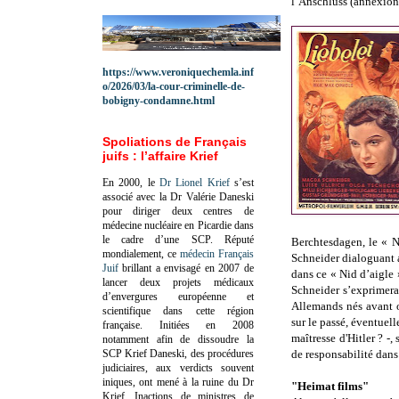
l’Anschluss (annexion 
https://www.veroniquechemla.inf
o/2026/03/la-cour-criminelle-de-
bobigny-condamne.html
Spoliations de Français
juifs : l’affaire Krief
En 2000, le
Dr Lionel Krief
s’est
associé avec la Dr Valérie Daneski
pour diriger deux centres de
médecine nucléaire en Picardie dans
le cadre d’une SCP.
Réputé
Berchtesdagen, le « N
mondialement, ce
médecin Français
Schneider dialoguant 
Juif
brillant a envisagé en 2007 de
dans ce « Nid d’aigle 
lancer deux projets médicaux
Schneider s’exprimer
d’envergures européenne et
Allemands nés avant o
scientifique dans cette région
sur le passé, éventuell
française.
Initiées en 2008
maîtresse d'Hitler ? -
notamment afin de dissoudre la
SCP Krief Daneski, des procédures
de responsabilité dans
judiciaires, aux verdicts souvent
iniques, ont mené à la ruine du Dr
"Heimat films"
Krief.
Inactions de ministres de