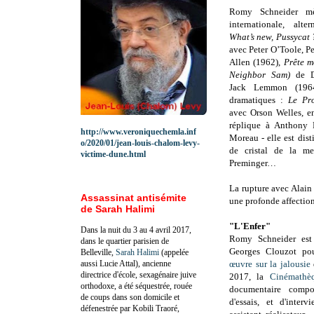
Romy Schneider
m
internationale, alt
What’s new, Pussycat
avec Peter O’Toole, P
Allen (1962),
Prête m
Neighbor Sam)
de D
Jack Lemmon (1964
dramatiques :
Le Pr
avec Orson Welles
,
e
réplique à
Anthony P
http://www.veroniquechemla.inf
Moreau - elle est dist
o/2020/01/jean-louis-chalom-levy-
de cristal de la me
victime-dune.html
Preminger
…
La rupture avec Alain 
Assassinat antisémite
une profonde affection
de Sarah Halimi
"L'Enfer"
Dans la nuit du 3 au 4 avril 2017,
Romy Schneider
est
dans le quartier parisien de
Georges Clouzot po
Belleville,
Sarah Halimi
(appelée
aussi Lucie Attal), ancienne
œuvre sur la jalousie
directrice d'école, sexagénaire juive
2017, la
Cinémathèq
orthodoxe, a été séquestrée, rouée
documentaire comp
de coups dans son domicile et
d'essais, et d'inter
défenestrée par Kobili Traoré,