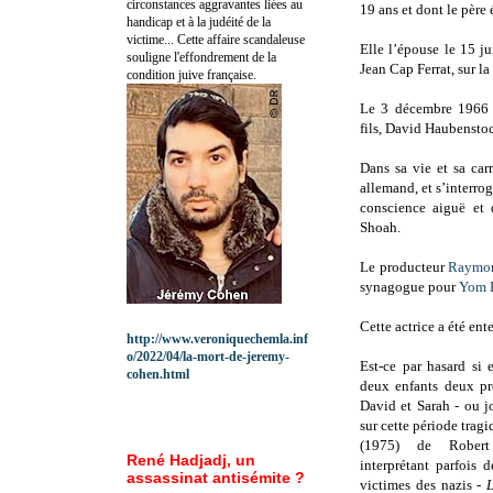
circonstances aggravantes liées au
19 ans et dont le père é
handicap et à la judéité de la
victime... Cette affaire scandaleuse
Elle l’épouse le 15 ju
souligne l'effondrement de la
Jean Cap Ferrat, sur l
condition juive française.
Le 3 décembre 1966 n
fils, David Haubensto
Dans sa vie et sa car
allemand, et s’interrog
conscience aiguë et 
Shoah.
Le producteur
Raymo
synagogue pour
Yom 
Cette actrice a été ent
http://www.veroniquechemla.inf
o/2022/04/la-mort-de-jeremy-
Est-ce par hasard si 
cohen.html
deux enfants deux pr
David et Sarah - ou j
sur cette période trag
(1975) de Rober
René Hadjadj, un
interprétant parfois 
assassinat antisémite ?
victimes des nazis -