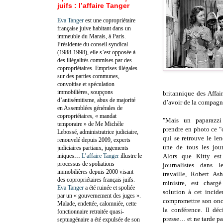
juifs : l’affaire Tanger
Eva Tanger
est une copropriétaire
française juive habitant dans un
immeuble du Marais, à Paris.
Présidente du conseil syndical
(1988-1998), elle s’est opposée à
des illégalités commises par des
copropriétaires. Emprises illégales
sur des parties communes,
convoitise et spéculation
immobilières, soupçons
britannique des Affai
d’antisémitisme, abus de majorité
d’avoir de la compagnie
en Assemblées générales de
copropriétaires, « mandat
"Mais un paparazzi
temporaire » de Me Michèle
prendre en photo ce "
Lebossé, administratrice judiciaire,
qui se retrouve le le
renouvelé depuis 2009, experts
une de tous les jou
judiciaires partiaux, jugements
iniques…
L’affaire Tanger
illustre le
Alors que Kitty est 
processus de spoliations
journalistes dans 
immobilières depuis 2000 visant
travaille, Robert As
des copropriétaires français juifs.
ministre, est charg
Eva Tanger
a été ruinée et spoliée
solution à cet incid
par un « gouvernement des juges ».
compromettre son oncl
Malade, endettée, calomniée, cette
la conférence. Il dé
fonctionnaire retraitée quasi-
presse… et ne tarde pa
septuagénaire a été expulsée de son