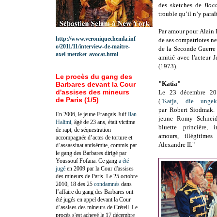
des sketches de
Boc
trouble qu’il n’y para
Par amour pour Alain
http://www.veroniquechemla.inf
de ses compatriotes n
o/2011/11/interview-de-maitre-
de la Seconde Guerre 
axel-metzker-avocat.html
amitié avec l'acteur 
(1973).
Le procès du gang des
"Katia"
Barbares devant la Cour
d'assises des mineurs
Le 23 décembre 201
de Paris (1/5)
("
Katja, die ungek
par
Robert Siodmak. "
En 2006, le jeune Français Juif
Ilan
jeune Romy Schneide
Halimi,
âgé de 23 ans, était victime
bluette princière, 
de rapt, de séquestration
amours, illégitimes
accompagnée d’actes de torture et
Alexandre II."
d’assassinat antisémite, commis par
le gang des Barbares dirigé par
Youssouf Fofana. Ce gang
a été
jugé
en 2009 par la Cour d'assises
des mineurs de Paris. Le 25 octobre
2010, 18 des 25
condamnés
dans
l’affaire du gang des Barbares ont
été jugés en appel devant la Cour
d’assises des mineurs de Créteil. Le
procès s'est achevé le 17 décembre