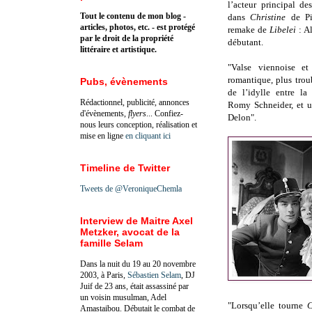
l’acteur principal de
Tout le contenu de mon blog -
dans
Christine
de Pi
articles, photos, etc. - est protégé
remake de
Libelei
: A
par le droit de la propriété
débutant.
littéraire et artistique.
"Valse viennoise e
romantique, plus troub
Pubs, évènements
de l’idylle entre la
Rédactionnel, publicité, annonces
Romy Schneider, et 
d'évènements,
flyers
... Confiez-
Delon".
nous leurs conception, réalisation et
mise en ligne
en cliquant ici
Timeline de Twitter
Tweets de @VeroniqueChemla
Interview de Maitre Axel
Metzker, avocat de la
famille Selam
Dans la nuit du 19 au 20 novembre
2003, à Paris,
Sébastien Selam
, DJ
Juif de 23 ans, était assassiné par
un voisin musulman, Adel
"Lorsqu’elle tourne
C
Amastaibou. Débutait le combat de