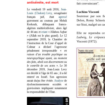
antisémite, est mort
fait convaincant".
Le vendredi 19 août 2016,
Jean-
Luchino Visconti
Louis (Chalom) Levy
, sexagénaire
Soutenue par son fia
français juif, était
agressé
Delon,
Romy Schnei
gravement au couteau par Mehdi
Kerkoub, délinquant franco-
sur Sissi, malgré un c
algérien multirécidiviste, alors âgé
de 44 ans et
criant
« Allahou Aqbar
Elle ne reprendra c
» (Allah est le plus grand). Le 12
Ludwig
,
Le crépusc
septembre 2019, la Chambre de
Visconti (1972).
l’instruction de la Cour d’appel de
Colmar a déclaré l’agresseur
pénalement irresponsable
«
en
raison d’un trouble psychique ou
neuropsychique ayant, au moment
des faits, aboli son discernement ou
le contrôle de ses actes
»
. Le 30
décembre 2019, Jean-Louis Levy
est décédé à l’âge de 65 ans ; il a été
enterré en Israël. Son agression
aurait du/pu être évitée.
Analyse
de
dysfonctionnements occultés et
gravissimes impliquant notamment
la responsabilité de l’Etat.