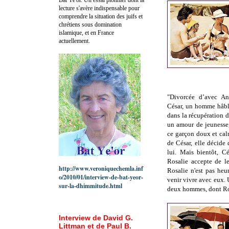
lecture s'avère indispensable pour
comprendre la situation des juifs et
chrétiens sous domination
islamique, et en France
actuellement.
"Divorcée d’avec Ant
César, un homme hâbleu
dans la récupération 
un amour de jeunesse,
ce garçon doux et cal
de César, elle décide 
lui. Mais bientôt, Cé
Rosalie accepte de l
http://www.veroniquechemla.inf
Rosalie n'est pas he
o/2010/01/interview-de-bat-yeor-
venir vivre avec eux. 
sur-la-dhimmitude.html
deux hommes, dont Ro
Interview de David G.
Littman et de Paul B.