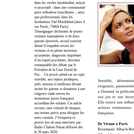
dans les cercles intrafamilial, amical
et associatif - dans une communauté
juive orthodoxe francilienne -, ainsi
que professionnel, dans les
Institutions Yad Mordekhaï (alors 4
rue Pavée, 75004 Paris).
Témoignages déchirants de jeunes
victimes traumatisées et de leurs
parents éprouvés, accusé souvent
dénué d’empathie envers les
victimes et en pleine inversion
accusatoire, diagnostic inquiétant
d’un expert psychiatre, direction
remarquable des débats par le
Président de la Cour David de
Pas… Un procès pénal sur un sujet
sensible, aux enjeux juridiques,
Sensible, déterminé
juifs, moraux et médicaux devant
exigeante, passionné
inciter les parents et donateurs à une
a illuminé la pellicule
exigence vitale envers les
son jeu et son incro
institutions juives françaises
Elle exerce une influe
accueillant des enfants. Cet article
actrices trentenaires
recourt, sans volonté de choquer,
aux termes précis pour désigner les
françaises.
actes commis. J’évoquerai ce
procès lors de mon interview par
De Vienne à Paris
Radio Chalom Nitsan diffusée dès
Rosemarie Albach-Ret
le 26 mars 2026.