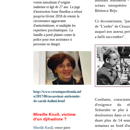
assistant réalisateur
voisin musulman d’origine
scènes interprétée
malienne et âgé de 27 ans. La juge
Bérénice Béjo.
d'instruction Anne Ihuellou a refusé
jusqu'en février 2018 de retenir la
circonstance aggravante
Ce documentaire, "pa
d'antisémitisme, et multiplie les
de "L’enfer" de Clouz
expertises psychiatriques. La
auquel son auteur, per
famille a porté plainte contre la
a failli succomber".
police pour non assistance à
personne en danger.
http://www.veroniquechemla.inf
o/2017/06/assassinat-antisemite-
Confiante, conscien
de-sarah-halimi.html
d'exigence du ré
Schneider se plie à 
Mireille Knoll, victime
douloureux dans ce t
d'un djihadiste ?
durer plus de 14 sem
semaines au bord d'un
Mireille Knoll
, veuve juive