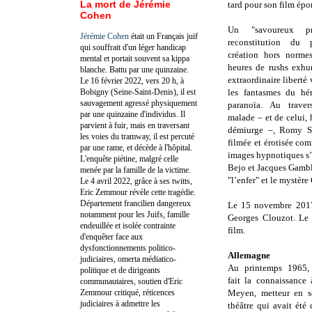
La mort de Jérémie
tard pour son film ép
Cohen
Un "savoureux p
Jérémie Cohen
était un Français juif
reconstitution du 
qui souffrait d'un léger handicap
création hors norme
mental et portait souvent sa kippa
heures de rushs exhu
blanche. Battu par une quinzaine.
extraordinaire liberté 
Le 16 février 2022, vers 20 h, à
Bobigny (Seine-Saint-Denis), il est
les fantasmes du hé
sauvagement agressé physiquement
paranoïa. Au trave
par une quinzaine d'individus. Il
malade – et de celui, 
parvient à fuir, mais en traversant
démiurge –, Romy Sch
les voies du tramway, il est percuté
filmée et érotisée co
par une rame, et décède à l'hôpital.
images hypnotiques s’
L'enquête piétine, malgré celle
Bejo et Jacques Gambli
menée par la famille de la victime.
"l’enfer" et le mystère
Le 4 avril 2022, grâce à ses twitts,
Eric Zemmour révèle cette tragédie.
Département francilien dangereux
Le 15 novembre 2017,
notamment pour les Juifs, famille
Georges Clouzot. Le
endeuillée et isolée contrainte
film.
d'enquêter face aux
dysfonctionnements politico-
Allemagne
judiciaires, omerta médiatico-
Au printemps 1965
politique et de dirigeants
fait la connaissance
communautaires, soutien d'Eric
Zemmour critiqué, réticences
Meyen, metteur en s
judiciaires à admettre les
théâtre qui avait été