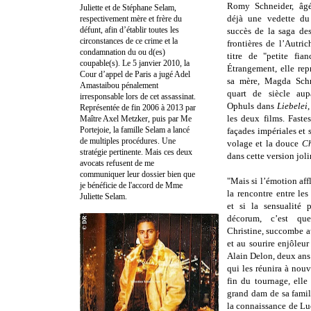
Romy Schneider, âgé
Juliette et de Stéphane Selam,
déjà une vedette du
respectivement mère et frère du
défunt, afin d’établir toutes les
succès de la saga de
circonstances de ce crime et la
frontières de l’Autric
condamnation du ou d(es)
titre de "petite fia
coupable(s). Le 5 janvier 2010, la
Étrangement, elle rep
Cour d’appel de Paris a jugé Adel
sa mère, Magda Schn
Amastaibou pénalement
quart de siècle au
irresponsable lors de cet assassinat.
Ophuls dans
Liebelei
,
Représentée de fin 2006 à 2013 par
les deux films. Faste
Maître Axel Metzker, puis par Me
Portejoie, la famille Selam a lancé
façades impériales et 
de multiples procédures. Une
volage et la douce
Ch
stratégie pertinente. Mais ces deux
dans cette version jol
avocats refusent de me
communiquer leur dossier bien que
"M
ais si l’émotion af
je bénéficie de l'accord de Mme
la rencontre entre le
Juliette Selam.
et si la sensualité 
décorum, c’est q
Christine, succombe a
et au sourire enjôleur
Alain Delon, deux ans 
qui les réunira à nouv
fin du tournage, elle 
grand dam de sa famille
la connaissance de Lu