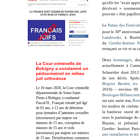
qu'elle lui "avait appr
décrivait «
tourmenté
pouvait « être papillon
Le
Palais des Festiva
e
pour le 30
anniversair
Landowski
, à Boulo
du
Goethe-Institut P
retraçant sa vie et sa c
Deux
hommages
, do
La Cour criminelle de
actuellement à Cann
Bobigny a condamné un
Schneider dont 2012
pédocriminel en milieu
de son décès.
Après
juif orthodoxe
Brigitte Bardot, les
Le 16 mars 2026, la Cour criminelle
2010) – environ 90 
départementale de Seine-Saint-
Boulogne-Billancourt
Denis à Bobigny a condamné
sur une autre star,
Rom
Pascal H., Français retraité juif âgé
les studios de cinéma 
de 61 ans, à 13 ans de détention
la banlieue ouest d
pour (tentative d’)atteintes sexuelles
sous le parrainage de 
(incestueuse) par majeur sur
mineurs de 15 ans, corruption de
Biasini, et présent
mineurs de 15 ans et viols
Goethe- Institut Pari
(incestueux) par majeur sur mineurs
une installation et six
de 15 ans. Des
infractions commises