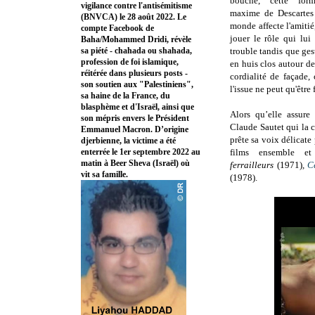
bouche, cette form
vigilance contre l'antisémitisme
maxime de Descartes 
(BNVCA) le 28 août 2022. Le
monde affecte l'amitié
compte Facebook de
jouer le rôle qui lui
Baha/Mohammed Dridi, révèle
sa piété - chahada ou shahada,
trouble tandis que gest
profession de foi islamique,
en huis clos autour de
réitérée dans plusieurs posts -
cordialité de façade
son soutien aux "Palestiniens",
l'issue ne peut qu'être 
sa haine de la France, du
blasphème et d'Israël, ainsi que
Alors qu’elle assure
son mépris envers le Président
Claude Sautet qui la 
Emmanuel Macron. D’origine
prête sa voix délicate
djerbienne, la victime a été
enterrée le 1er septembre 2022 au
films ensemble e
matin à Beer Sheva (Israël) où
ferrailleurs
(1971)
,
C
vit sa famille.
(1978).