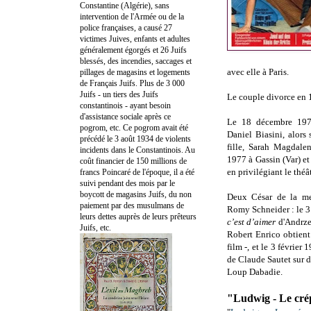
Constantine (Algérie), sans
intervention de l'Armée ou de la
police françaises, a causé 27
victimes Juives, enfants et adultes
généralement égorgés et 26 Juifs
blessés, des incendies, saccages et
avec elle à Paris.
pillages de magasins et logements
de Français Juifs. Plus de 3 000
Juifs - un tiers des Juifs
Le couple divorce en 
constantinois - ayant besoin
d'assistance sociale après ce
Le 18 décembre 197
pogrom, etc. Ce pogrom avait été
Daniel Biasini, alors 
précédé le 3 août 1934 de violents
fille, Sarah Magdalen
incidents dans le Constantinois. Au
1977 à Gassin (Var) et
coût financier de 150 millions de
en privilégiant le théât
francs Poincaré de l'époque, il a été
suivi pendant des mois par le
boycott de magasins Juifs, du non
Deux César de la mei
paiement par des musulmans de
Romy Schneider : le 3
leurs dettes auprès de leurs prêteurs
c’est d’aimer
d'Andrz
Juifs, etc.
Robert Enrico obtient
film -, et le 3 février
de Claude Sautet sur d
Loup Dabadie.
"Ludwig - Le cré