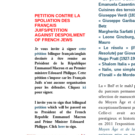
Emanuela Casentin
Cuisines des terroi
Giuseppe Verdi (18
PETITION CONTRE LA
SPOLIATION DES
« Giuseppe Gariba
FRANÇAIS
Betz
JUIFS/PETITION
Margherita Sarfatti 
AGAINST DESPOILMENT
« Leone Ginzburg, 
OF FRENCH JEWS
Mauro
« Le résolu » (
I
Je vous invite à signer
cette
Resolute
) par Giov
pétition
bilingue français/anglais
destinée à être remise au
Hugo Pratt (1927-19
Président de la République
« Shalom Italia » p
Emmanuel Macron et au Premier
« Italie, une simp
ministre Edouard Philippe. Cette
d’Israël » de Morde
pétition s'impose car les Français
Juifs n'ont aucune organisation
La « BnF et le mahJ p
pour les défendre. Cliquez
ici
du parcours permane
pour signer.
sélection de manuscrits
du Moyen Âge et de
I invite you to sign that bilingual
petition
which will be passed on
exceptionnellement pr
to President of the French
Celle-ci avait a
Republic
Emmanuel Macron
prestigieux et histor
and Prime Minister
Edouard
en 2011 l'expositio
Philippe
.
Click
here
to sign.
Moyen Âge et de la
peinture mise en pa