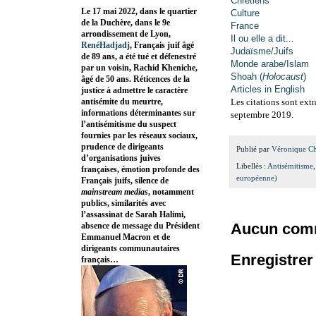
Chrétiens
Le 17 mai 2022, dans le quartier
Culture
de la Duchère, dans le 9e
France
arrondissement de Lyon,
Il ou elle a dit...
RenéHadjadj
, Français juif âgé
Judaïsme/Juifs
de 89 ans, a été tué et défenestré
Monde arabe/Islam
par un voisin, Rachid Kheniche,
Shoah (
Holocaust
)
âgé de 50 ans. Réticences de la
Articles in English
justice à admettre le caractère
antisémite du meurtre,
Les citations sont extr
informations déterminantes sur
septembre 2019.
l’antisémitisme du suspect
fournies par les réseaux sociaux,
prudence de dirigeants
Publié par
Véronique C
d’organisations juives
Libellés :
Antisémitisme
françaises, émotion profonde des
européenne)
Français juifs, silence de
mainstream medias
, notamment
publics, similarités avec
l’assassinat de Sarah Halimi,
Aucun comm
absence de message du Président
Emmanuel Macron et de
dirigeants communautaires
Enregistre
français…