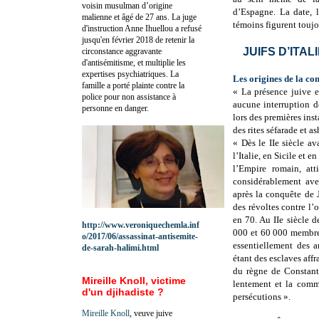
voisin musulman d’origine
d’Espagne. La date, 
malienne et âgé de 27 ans. La juge
témoins figurent toujo
d'instruction Anne Ihuellou a refusé
jusqu'en février 2018 de retenir la
JUIFS D’ITA
circonstance aggravante
d'antisémitisme, et multiplie les
expertises psychiatriques. La
Les origines de la co
famille a porté plainte contre la
« La présence juive e
police pour non assistance à
aucune interruption de
personne en danger.
lors des premières inst
des rites séfarade et 
« Dès le IIe siècle av
l’Italie, en Sicile et
l’Empire romain, att
considérablement avec
après la conquête de 
des révoltes contre l
en 70. Au IIe siècle 
http://www.veroniquechemla.inf
000 et 60 000 membres
o/2017/06/assassinat-antisemite-
essentiellement des 
de-sarah-halimi.html
étant des esclaves affr
du règne de Constanti
Mireille Knoll, victime
lentement et la comm
d'un djihadiste ?
persécutions ».
Mireille Knoll
, veuve juive