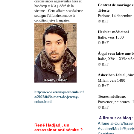
circonstances aggravantes liées au
Contrat de mariage ent
handicap et à la judéité de la
Trieste
victime... Cette affaire scandaleuse
souligne l'effondrement de la
Padoue, 14 décembre
condition juive française.
© BnF
Herbier médicinal
Italie, vers 1500
© BnF
À qui veut faire une 
Italie, XVe – XVIe siè
© BnF
Asher ben Jehiel,
Abr
Milan, vers 1480
© BnF
http://www.veroniquechemla.inf
Textes médicaux
o/2022/04/la-mort-de-jeremy-
cohen.html
Provence, peintures : 
© BnF
A lire sur ce blog :
Affaire al-Dura/Israël
René Hadjadj, un
Aviation/Mode/Sport
assassinat antisémite ?