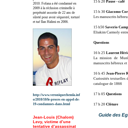
15 h 20
Pause - café
2010.
Fofana a été c
ondamné en
2009 à la réclusion criminelle à
15 h 30
Giacomo Cor
perpétuité assortie de 22 ans de
Les manuscrits hébre
sûreté pour avoir séquestré, torturé
et tué Ilan Halimi en 2006.
15 h50
Saverio Camp
Eliakim Carmoly entre 
Questions
16 h 25
Laurent Héri
La mission de Munk
manuscrits hébreux et
16 h 45
Jean-Pierre R
Curiosités textuelles
catalogue de 1866
17 h 05
Questions
http://www.veroniquechemla.inf
o/2010/10/le-proces-en-appel-de-
19-condamnes-dans.html
17 h 20
Clôture
Guide des Eg
Jean-Louis (Chalom)
Levy, victime d’une
tentative d’assassinat