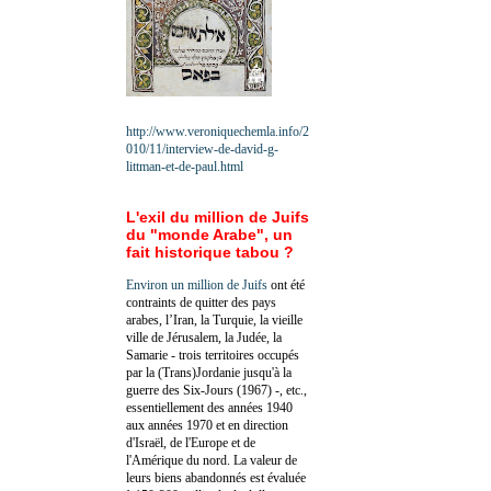
http://www.veroniquechemla.info/2
010/11/interview-de-david-g-
littman-et-de-paul.html
L'exil du million de Juifs
du "monde Arabe", un
fait historique tabou ?
Environ un million de Juifs
ont été
contraints de quitter des pays
arabes, l’Iran, la Turquie, la vieille
ville de Jérusalem, la Judée, la
Samarie - trois territoires occupés
par la (Trans)Jordanie jusqu'à la
guerre des Six-Jours (1967) -, etc.,
essentiellement des années 1940
aux années 1970 et en direction
d'Israël, de l'Europe et de
l'Amérique du nord. La valeur de
leurs biens abandonnés est évaluée