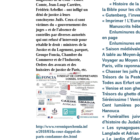
« Histoire de l
Comte, Jean-Loup Carrière,
la Bible pour les c
Frédéric Arbellot – ont infligé un
déni de justice à leurs
« Gutenberg, l’inve
concitoyens Juifs. Ceux-ci sont
« Imprimer ! L’Eur
victimes du « gouvernement des
Manuscrits hébr
juges » et de l’absence de
Enluminures du
contrôles par diverses autorités
en page
qui ont refusé d’intervenir pour
Enluminures en t
rétablir le droit : ministres de la
« Saison médiévale
Justice et du Logement, parquet,
A table au Moyen-
Groupe Foncia, Chambre du
Commerce et de l’Industrie,
Voyager au Moyen 
Ordres des avocats et des
Paris, ville rayonna
huissiers de justice de Paris, etc.
« Chasser les juifs
Trésors de la Pest
Todes aus Erfurt u
« Venise et son ghe
Trésors du ghetto 
Sérénissime ! Venis
Cent lumières po
Hanouca
« Funérailles ju
d'histoire du Juda
http://www.veroniquechemla.inf
« Les synagogues 
o/2018/03/la-cour-dappel-de-
Langlade et Adrian
paris-condamne-des.html
« Le jardin d'Éden