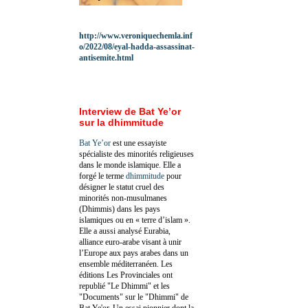
http://www.veroniquechemla.inf
o/2022/08/eyal-hadda-assassinat-
antisemite.html
Interview de Bat Ye’or
sur la dhimmitude
Bat Ye’or
est une essayiste
spécialiste des minorités religieuses
dans le monde islamique. Elle a
forgé le terme
dhimmitude
pour
désigner le statut cruel des
minorités non-musulmanes
(Dhimmis) dans les pays
islamiques ou en « terre d’islam ».
Elle a aussi analysé Eurabia,
alliance euro-arabe visant à unir
l’Europe aux pays arabes dans un
ensemble méditerranéen. Les
éditions Les Provinciales ont
republié "Le Dhimmi" et les
"Documents" sur le "Dhimmi" de
Bat Ye'or. Un essai pionnier dont la