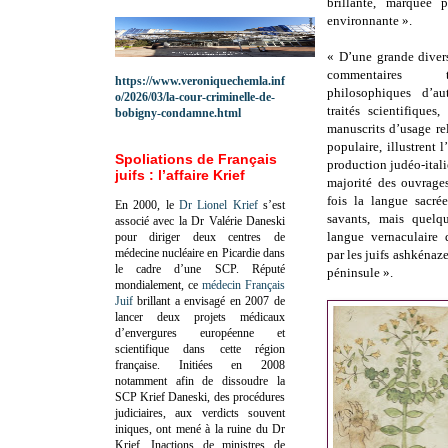
brillante, marquée
environnante ».
« D’une grande diversi
commentaires t
https://www.veroniquechemla.inf
philosophiques d’a
o/2026/03/la-cour-criminelle-de-
traités scientifiques
bobigny-condamne.html
manuscrits d’usage re
populaire, illustrent 
Spoliations de Français
production judéo-ital
juifs : l’affaire Krief
majorité des ouvrages
fois la langue sacré
En 2000, le
Dr Lionel Krief
s’est
savants, mais quelq
associé avec la Dr Valérie Daneski
langue vernaculaire 
pour diriger deux centres de
médecine nucléaire en Picardie dans
par les juifs ashkénaz
le cadre d’une SCP.
Réputé
péninsule ».
mondialement, ce
médecin Français
Juif
brillant a envisagé en 2007 de
lancer deux projets médicaux
d’envergures européenne et
scientifique dans cette région
française.
Initiées en 2008
notamment afin de dissoudre la
SCP Krief Daneski, des procédures
judiciaires, aux verdicts souvent
iniques, ont mené à la ruine du Dr
Krief.
Inactions de ministres de