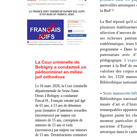
merveilles artistiques 
la BnF ?
La Bnf répond qu'il s
plusieurs établisseme
sélection d’œuvres de 
ses richesses patrim
emblématique, leurs l
programme « Dans les
partenariats avec d’
pédagogique.
L’expos
La Cour criminelle de
permet à la BnF de met
Bobigny a condamné un
valoriser des corpus 
pédocriminel en milieu
juif orthodoxe
tels les 1320 manus
Bibliothèque nationale
Le 16 mars 2026, la Cour criminelle
départementale de Seine-Saint-
«
Seize manuscrits hé
Denis à Bobigny a condamné
Bibliothèque national
Pascal H., Français retraité juif âgé
musée d’art et d’hist
de 61 ans, à 13 ans de détention
remarquables apparten
pour (tentative d’)atteintes sexuelles
figurent parmi les ch
(incestueuse) par majeur sur
mineurs de 15 ans, corruption de
moment particulier d
mineurs de 15 ans et viols
ancienne d’Europe : c
(incestueux) par majeur sur mineurs
artistique dans le cad
de 15 ans. Des
infractions commises