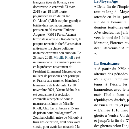
Le Moyen Âge
française âgée de 85 ans, a été
« De la fin de l’Empi
découverte le vendredi 23 mars
2018 vers 18 h 30 morte,
tout au long du Moyen
poignardée au cri de "Allah
attestée en Italie, p
OuAkbar" (Allah est plus grand) et
sud de la Péninsule,
brûlée dans son appartement
derniers territoires 
parisien au 30 avenue Philippe
XVe siècles, les juif
Auguste - 75011 Paris. Attentat
vers le nord de l’Ital
terroriste islamiste ? Rapidement, le
Mantoue, Florence et A
parquet retenait le chef d’assassinat
des juifs venus d’All
antisémite. La classe politique
unanime exprimait son émotion. Le
».
28 mars 2018,
Mireille Knoll
a été
inhumée dans un cimetière parisien
La Renaissance
en la présence notamment du
« À partir du XVIe si
Président Emmanuel Macron et des
alterner des périodes
milliers de personnes ont participé
n'atteignent l’ampleur 
en France aux marches blanches à
tenus à l’écart, les
la mémoire de la défunte. Le 10
harmonieux avec le res
novembre 2021, Yacine Mihoub a
été condamné à la réclusion
mais l’Italie étant 
criminelle à perpétuité pour le
républiques, duchés, pr
meurtre antisémite de Mireille
de l’un à l’autre, et p
Knoll, Alex Carrimbacus à 15 ans
« L’année 1516 marqu
de prison pour "vol aggravé" et
ghetto à Venise. Un d
Zoulika Khellaf, mère de Mihoub, à
et jusqu’à la fin du XV
trois ans de prison, dont deux avec
des ghettos selon l’in
sursis, pour avoir fait obstacle à la