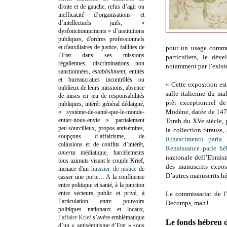
droite et de gauche, refus d’agir ou
inefficacité d’organisations et
d’intellectuels juifs, «
dysfonctionnements » d’institutions
publiques, d'ordres professionnels
et d'auxiliaires de justice, faillites de
pour un usage commu
l’Etat dans ses missions
particuliers, le dév
régaliennes, discriminations non
notamment par l’exist
sanctionnées,
establishment
, entités
et bureaucraties incontrôlés ou
« Cette exposition es
oublieux de leurs missions, absence
salle italienne du ma
de mises en jeu de responsabilités
prêt exceptionnel de
publiques, intérêt général dédaigné,
Modène, datée de 1472
« système-de-santé-que-le-monde-
entier-nous-envie » partialement
Torah du XVe siècle, 
peu sourcilleux, propos antisémites,
la collection Strauss,
soupçons d’affairisme, de
Rinascimento parla 
collusions et de conflits d’intérêt,
Renaissance parle hé
omerta
médiatique, harcèlements
nazionale dell’Ebraism
tous azimuts visant le couple Krief,
des manuscrits expos
menace d'un
huissier de justice
de
D’autres manuscrits hé
casser une porte…
A la confluence
entre politique et santé, à la jonction
entre secteurs public et privé, à
Le commissariat de l’
l’articulation entre pouvoirs
Decomps, mahJ.
politiques nationaux et locaux,
l’affaire Krief
s’avère emblématique
Le fonds hébreu 
d’un « antisémitisme d’Etat » sous