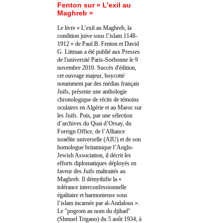
Fenton sur « L’exil au
Maghreb »
Le livre « L’exil au Maghreb, la
condition juive sous l’islam 1148-
1912 » de Paul B. Fenton et David
G. Littman a été publié aux Presses
de l'université Paris-Sorbonne le 9
novembre 2010. Succès d'édition,
cet ouvrage majeur, boycotté
notamment par des médias français
Juifs, présente une anthologie
chronologique de récits de témoins
oculaires en Algérie et au Maroc sur
les Juifs. Puis, par une sélection
d’archives du Quai d’Orsay, du
Foreign Office, de l’Alliance
israélite universelle (AIU) et de son
homologue britannique l’Anglo-
Jewish Association, il décrit les
efforts diplomatiques déployés en
faveur des Juifs maltraités au
Maghreb. Il démythifie la «
tolérance interconfessionnelle
égalitaire et harmonieuse sous
l’islam incarnée par al-Andalous ».
Le "pogrom au nom du djihad"
(Shmuel Trigano) du 5 août 1934, à