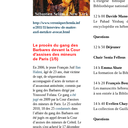
L’exégèse biblique
Bibliothèque national
12 h 00
Davide Man
Le Pahad Yitshaq d
http://www.veroniquechemla.inf
encyclopédie en hébre
o/2011/11/interview-de-maitre-
axel-metzker-avocat.html
Questions
Le procès du gang des
12 h 50
Déjeuner
Barbares devant la Cour
d'assises des mineurs
Chair Sonia Fellous
de Paris (1/5)
En 2006, le jeune Français Juif
Ilan
14 h
Emma Abate
Halimi,
âgé de 23 ans, était victime
La formation de la Bi
de rapt, de séquestration
accompagnée d’actes de torture et
14 h 20
François Bo
d’assassinat antisémite, commis par
Les manuscrits hébreux
le gang des Barbares dirigé par
à son entrée à la Bibl
Youssouf Fofana. Ce gang
a été
jugé
en 2009 par la Cour d'assises
14 h 40
Evelien Chay
des mineurs de Paris. Le 25 octobre
2010, 18 des 25
condamnés
dans
La collection de Guill
l’affaire du gang des Barbares ont
été jugés en appel devant la Cour
Questions
d’assises des mineurs de Créteil. Le
procès s'est achevé le 17 décembre