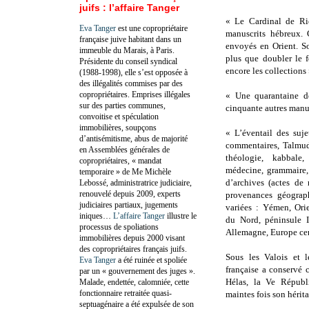
juifs : l’affaire Tanger
« Le Cardinal de Ric
Eva Tanger
est une copropriétaire
manuscrits hébreux. 
française juive habitant dans un
envoyés en Orient. So
immeuble du Marais, à Paris.
plus que doubler le f
Présidente du conseil syndical
encore les collections
(1988-1998), elle s’est opposée à
des illégalités commises par des
copropriétaires. Emprises illégales
« Une quarantaine de
sur des parties communes,
cinquante autres manus
convoitise et spéculation
immobilières, soupçons
« L’éventail des suje
d’antisémitisme, abus de majorité
commentaires, Talmud 
en Assemblées générales de
théologie, kabbale,
copropriétaires, « mandat
médecine, grammaire, 
temporaire » de Me Michèle
d’archives (actes d
Lebossé, administratrice judiciaire,
renouvelé depuis 2009, experts
provenances géograp
judiciaires partiaux, jugements
variées : Yémen, Orie
iniques…
L’affaire Tanger
illustre le
du Nord, péninsule Ib
processus de spoliations
Allemagne, Europe cen
immobilières depuis 2000 visant
des copropriétaires français juifs.
Sous les Valois et 
Eva Tanger
a été ruinée et spoliée
française a conservé 
par un « gouvernement des juges ».
Hélas, la Ve Républ
Malade, endettée, calomniée, cette
fonctionnaire retraitée quasi-
maintes fois son hérita
septuagénaire a été expulsée de son