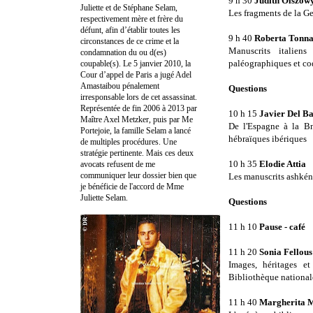
9 h 30
Judith Olszow
Juliette et de Stéphane Selam,
Les fragments de la G
respectivement mère et frère du
défunt, afin d’établir toutes les
9 h 40
Roberta Tonna
circonstances de ce crime et la
Manuscrits italien
condamnation du ou d(es)
paléographiques et c
coupable(s). Le 5 janvier 2010, la
Cour d’appel de Paris a jugé Adel
Amastaibou pénalement
Questions
irresponsable lors de cet assassinat.
Représentée de fin 2006 à 2013 par
10 h 15
Javier Del B
Maître Axel Metzker, puis par Me
De l'Espagne à la BnF
Portejoie, la famille Selam a lancé
hébraïques ibériques
de multiples procédures. Une
stratégie pertinente. Mais ces deux
10 h 35
Elodie Attia
avocats refusent de me
communiquer leur dossier bien que
Les manuscrits ashkéna
je bénéficie de l'accord de Mme
Juliette Selam.
Questions
11 h 10
Pause - café
11 h 20
Sonia Fellous
Images, héritages et
Bibliothèque nationale
11 h 40
Margherita 