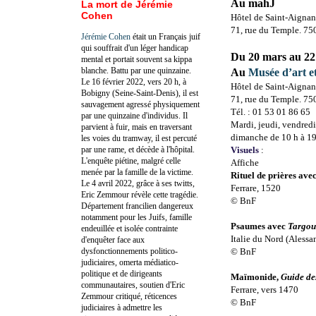
Au mahJ
La mort de Jérémie
Cohen
Hôtel de Saint-Aigna
71, rue du Temple. 75
Jérémie Cohen
était un Français juif
qui souffrait d'un léger handicap
Du 20 mars au 22
mental et portait souvent sa kippa
blanche. Battu par une quinzaine.
Au
Musée d’art e
Le 16 février 2022, vers 20 h, à
Hôtel de Saint-Aignan
Bobigny (Seine-Saint-Denis), il est
71, rue du Temple. 75
sauvagement agressé physiquement
Tél. : 01 53 01 86 65
par une quinzaine d'individus. Il
Mardi, jeudi, vendredi
parvient à fuir, mais en traversant
dimanche de 10 h à 19
les voies du tramway, il est percuté
par une rame, et décède à l'hôpital.
Visuels
:
L'enquête piétine, malgré celle
Affiche
menée par la famille de la victime.
Rituel de prières ave
Le 4 avril 2022, grâce à ses twitts,
Ferrare, 1520
Eric Zemmour révèle cette tragédie.
© BnF
Département francilien dangereux
notamment pour les Juifs, famille
Psaumes avec
Targo
endeuillée et isolée contrainte
Italie du Nord (Alessa
d'enquêter face aux
dysfonctionnements politico-
© BnF
judiciaires, omerta médiatico-
politique et de dirigeants
Maïmonide,
Guide de
communautaires, soutien d'Eric
Ferrare, vers 1470
Zemmour critiqué, réticences
© BnF
judiciaires à admettre les