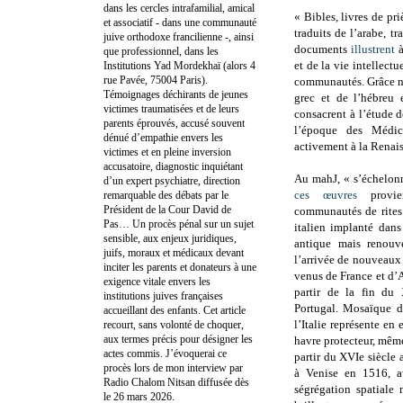
dans les cercles intrafamilial, amical
«
Bibles, livres de pr
et associatif - dans une communauté
traduits de l’arabe, tr
juive orthodoxe francilienne -, ainsi
documents
illustrent
à
que professionnel, dans les
et de la vie intellectu
Institutions Yad Mordekhaï (alors 4
rue Pavée, 75004 Paris).
communautés. Grâce no
Témoignages déchirants de jeunes
grec et de l’hébreu 
victimes traumatisées et de leurs
consacrent à l’étude d
parents éprouvés, accusé souvent
l’époque des Médicis
dénué d’empathie envers les
activement à la Renais
victimes et en pleine inversion
accusatoire, diagnostic inquiétant
Au mahJ, « s’échelonn
d’un expert psychiatre, direction
ces œuvres
provie
remarquable des débats par le
Président de la Cour David de
communautés de rites 
Pas… Un procès pénal sur un sujet
italien implanté dans
sensible, aux enjeux juridiques,
antique mais renouv
juifs, moraux et médicaux devant
l’arrivée de nouveaux 
inciter les parents et donateurs à une
venus de France et d’
exigence vitale envers les
partir de la fin du
institutions juives françaises
Portugal. Mosaïque d
accueillant des enfants. Cet article
l’Italie représente en 
recourt, sans volonté de choquer,
aux termes précis pour désigner les
havre protecteur, même 
actes commis. J’évoquerai ce
partir du XVIe siècle 
procès lors de mon interview par
à Venise en 1516, av
Radio Chalom Nitsan diffusée dès
ségrégation spatiale
le 26 mars 2026.