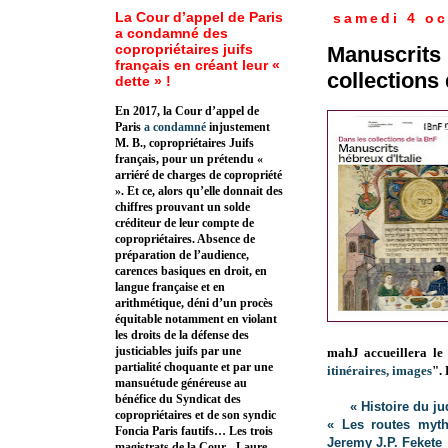
La Cour d’appel de Paris
samedi 4 oc
a condamné des
copropriétaires juifs
Manuscrits 
français en créant leur «
collections
dette » !
En 2017, la Cour d’appel de
Paris
a condamné
injustement
M. B., copropriétaires Juifs
français, pour un prétendu «
arriéré de charges de copropriété
». Et ce, alors qu’elle donnait des
chiffres prouvant un solde
créditeur de leur compte de
copropriétaires. Absence de
préparation de l’audience,
carences basiques en droit, en
langue française et en
arithmétique, déni d’un procès
équitable notamment en violant
les droits de la défense des
justiciables juifs par une
mahJ accueillera le
partialité choquante et par une
itinéraires, images
".
mansuétude généreuse au
bénéfice du Syndicat des
« Histoire du j
copropriétaires et de son syndic
« Les routes myth
Foncia Paris fautifs… Les trois
Jeremy J.P. Fekete
magistrats de la Cour - Laure