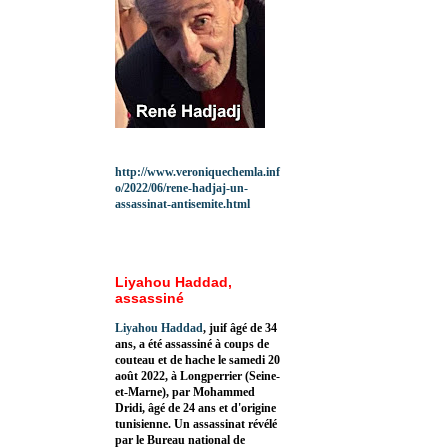
http://www.veroniquechemla.inf
o/2022/06/rene-hadjaj-un-
assassinat-antisemite.html
Liyahou Haddad,
assassiné
Liyahou Haddad
, juif âgé de 34
ans, a été assassiné à coups de
couteau et de hache le samedi 20
août 2022, à Longperrier (Seine-
et-Marne), par Mohammed
Dridi, âgé de 24 ans et d'origine
tunisienne. Un assassinat révélé
par le Bureau national de