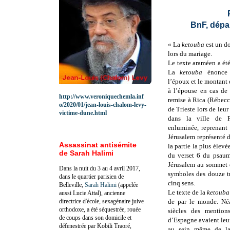
BnF, dépa
«
La
ketouba
est un d
lors du mariage.
Le texte araméen a été
La
ketouba
énonce 
l’époux et le montant 
à l’épouse en cas de
http://www.veroniquechemla.inf
remise à Rica (Rébecc
o/2020/01/jean-louis-chalom-levy-
de Trieste lors de le
victime-dune.html
dans la ville de P
enluminée, reprenant
Jérusalem représenté 
Assassinat antisémite
la partie la plus élevé
de Sarah Halimi
du verset 6 du psaume
Jérusalem au sommet d
Dans la nuit du 3 au 4 avril 2017,
symboles des douze tri
dans le quartier parisien de
cinq sens.
Belleville,
Sarah Halimi
(appelée
Le texte de la
ketouba
aussi Lucie Attal), ancienne
directrice d'école, sexagénaire juive
de par le monde. Né
orthodoxe, a été séquestrée, rouée
siècles des mention
de coups dans son domicile et
d’Espagne avaient leu
défenestrée par Kobili Traoré,
au sein même de la 