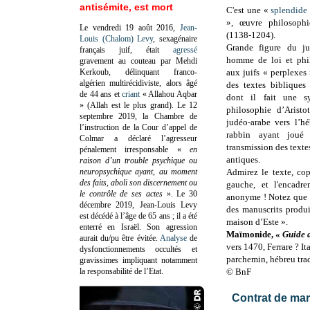
antisémite, est mort
C'est une
«
splendide 
», œuvre philosoph
Le vendredi 19 août 2016,
Jean-
(1138-1204).
Louis (Chalom) Levy
, sexagénaire
Grande figure du ju
français juif, était
agressé
homme de loi et philo
gravement au couteau par Mehdi
Kerkoub, délinquant franco-
aux juifs « perplexes 
algérien multirécidiviste, alors âgé
des textes bibliques 
de 44 ans et
criant
« Allahou Aqbar
dont il fait une s
» (Allah est le plus grand). Le 12
philosophie d’Aristo
septembre 2019, la Chambre de
judéo-arabe vers l’h
l’instruction de la Cour d’appel de
rabbin ayant joué 
Colmar a déclaré l’agresseur
transmission des texte
pénalement irresponsable
«
en
antiques.
raison d’un trouble psychique ou
neuropsychique ayant, au moment
Admirez le texte, co
des faits, aboli son discernement ou
gauche, et l'encadr
le contrôle de ses actes
»
. Le 30
anonyme ! Notez que l
décembre 2019, Jean-Louis Levy
des manuscrits produi
est décédé à l’âge de 65 ans ; il a été
maison d’Este
»
.
enterré en Israël. Son agression
Maïmonide, «
Guide 
aurait du/pu être évitée.
Analyse
de
vers 1470, Ferrare ? It
dysfonctionnements occultés et
parchemin, hébreu trad
gravissimes impliquant notamment
la responsabilité de l’Etat.
© BnF
Contrat de mar