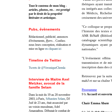
ibériques ayant trans
Tout le contenu de mon blog -
ou intégrés aux collec
articles, photos, etc. - est protégé
de Médicis, Richelie
par le droit de la propriété
croisement des univers 
littéraire et artistique.
"Ce colloque se propo
Pubs, évènements
l’histoire des textes 
ANR BiNaH (Biblioth
Rédactionnel, publicité, annonces
catalogage scientifi
d'évènements,
flyers
... Confiez-
dynamiques ayant pré
nous leurs conception, réalisation et
mise en ligne
en cliquant ici
nationales."
"L’événement offrira
Timeline de Twitter
transmission et de mi
inscription dans des ci
Tweets de @VeroniqueChemla
Retrouvez par la sui
Interview de Maitre Axel
mahJ et sur sa chaîne
Metzker, avocat de la
famille Selam
Programme
9 h
Accueil et ouvert
Dans la nuit du 19 au 20 novembre
2003, à Paris,
Sébastien Selam
, DJ
Juif de 23 ans, était assassiné par
Chair Emma Abate
un voisin musulman, Adel
Amastaibou. Débutait le combat de