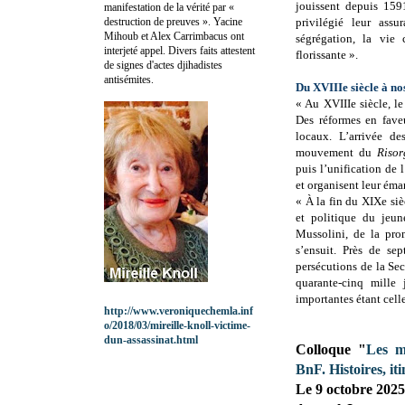
jouissent depuis 1591
manifestation de la vérité par «
destruction de preuves ». Yacine
privilégié leur ass
Mihoub et Alex Carrimbacus ont
ségrégation, la vie c
interjeté appel. Divers faits attestent
florissante ».
de signes d'actes djihadistes
antisémites.
Du XVIIIe siècle à no
« Au XVIIIe siècle, l
Des réformes en faveu
locaux. L’arrivée de
mouvement du
Riso
puis l’unification de l
et organisent leur éma
« À la fin du XIXe sièc
et politique du jeun
Mussolini, de la pro
s’ensuit. Près de sep
persécutions de la Se
quarante-cinq mille 
importantes étant cel
http://www.veroniquechemla.inf
o/2018/03/mireille-knoll-victime-
dun-assassinat.html
Colloque "
Les m
BnF. Histoires, it
Le 9 octobre 2025