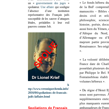
« Le fonds hébreu du
un «
gouvernement des juges
»
de la BnF comprend
spoliateur.
Une affaire
qui souligne
l’absence d’une institution
manuscrits - Bibles
représentative des Français juifs
droits civil et rel
susceptible de les sauver d’attaques
philosophie, scienc
létales, préalables à leur exil
histoire, poésie, doc
pauvres comme Job.
aussi bien du Yémen, d
d’Afrique du Nord, 
d’Allemagne ou d’E
majeure partie prov
Renaissance. Ses orig
».
« La volonté délibér
France date de Charl
possédait plusieurs d
par Philippe le Bel. 
Fontainebleau établi
volumes hébreux ».
h
ttp://www.veroniquechemla.info/
« Du règne d’Henri II,
2016/04/spoliations-de-francais-
nous sont parvenus. À
juifs-laffaire.html
supplémentaires enric
plus marquants eurent
Spoliations de Français
ambassadeurs de Franc