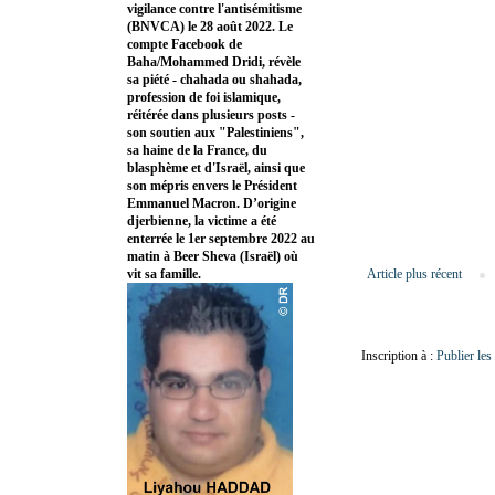
vigilance contre l'antisémitisme
(BNVCA) le 28 août 2022. Le
compte Facebook de
Baha/Mohammed Dridi, révèle
sa piété - chahada ou shahada,
profession de foi islamique,
réitérée dans plusieurs posts -
son soutien aux "Palestiniens",
sa haine de la France, du
blasphème et d'Israël, ainsi que
son mépris envers le Président
Emmanuel Macron. D’origine
djerbienne, la victime a été
enterrée le 1er septembre 2022 au
matin à Beer Sheva (Israël) où
vit sa famille.
Article plus récent
Inscription à :
Publier le