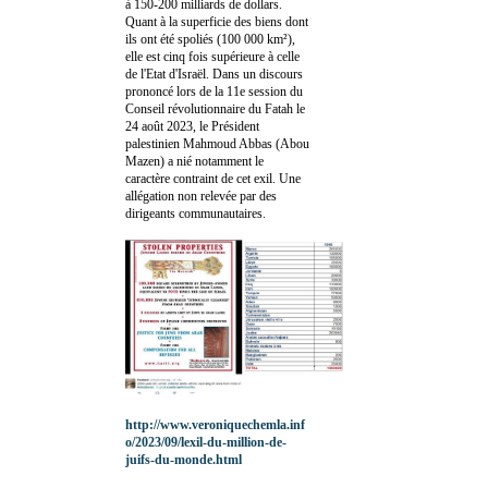
à 150-200 milliards de dollars.
Quant à la superficie des biens dont
ils ont été spoliés (100 000 km²),
elle est cinq fois supérieure à celle
de l'Etat d'Israël. Dans un discours
prononcé lors de la 11e session du
Conseil révolutionnaire du Fatah le
24 août 2023, le Président
palestinien Mahmoud Abbas (Abou
Mazen) a nié notamment le
caractère contraint de cet exil. Une
allégation non relevée par des
dirigeants communautaires.
http://www.veroniquechemla.inf
o/2023/09/lexil-du-million-de-
juifs-du-monde.html