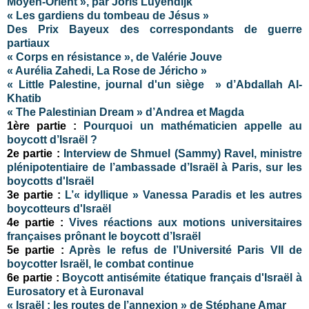
Moyen-Orient », par Joris Luyendijk
« Les gardiens du tombeau de Jésus »
Des Prix Bayeux des correspondants de guerre
partiaux
« Corps en résistance », de Valérie Jouve
« Aurélia Zahedi, La Rose de Jéricho »
« Little Palestine, journal d'un siège » d’Abdallah Al-
Khatib
« The Palestinian Dream » d’Andrea et Magda
1ère partie :
Pourquoi un mathématicien appelle au
boycott d’Israël ?
2e partie :
Interview de Shmuel (Sammy) Ravel, ministre
plénipotentiaire de l’ambassade d’Israël à Paris, sur les
boycotts d'Israël
3e partie :
L’« idyllique » Vanessa Paradis et les autres
boycotteurs d'Israël
4e partie :
Vives réactions aux motions universitaires
françaises prônant le boycott d’Israël
5e partie :
Après le refus de l’Université Paris VII de
boycotter Israël, le combat continue
6e partie :
Boycott antisémite étatique français d'Israël à
Eurosatory et à Euronaval
« Israël : les routes de l’annexion » de Stéphane Amar