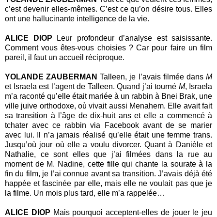
c’est devenir elles-mêmes. C’est ce qu’on désire tous. Elles
ont une hallucinante intelligence de la vie.
ALICE DIOP
Leur profondeur d’analyse est saisissante.
Comment vous êtes-vous choisies ? Car pour faire un film
pareil, il faut un accueil réciproque.
YOLANDE ZAUBERMAN
Talleen, je l’avais filmée dans
M
et Israela est l’agent de Talleen. Quand j’ai tourné
M
, Israela
m’a raconté qu’elle était mariée à un rabbin à Bnei Brak, une
ville juive orthodoxe, où vivait aussi Menahem. Elle avait fait
sa transition à l’âge de dix-huit ans et elle a commencé à
tchater avec ce rabbin via Facebook avant de se marier
avec lui. Il n’a jamais réalisé qu’elle était une femme trans.
Jusqu’où jour où elle a voulu divorcer. Quant à Danièle et
Nathalie, ce sont elles que j’ai filmées dans la rue au
moment de M. Nadine, cette fille qui chante la sourate à la
fin du film, je l’ai connue avant sa transition. J’avais déjà été
happée et fascinée par elle, mais elle ne voulait pas que je
la filme. Un mois plus tard, elle m’a rappelée…
ALICE DIOP
Mais pourquoi acceptent-elles de jouer le jeu