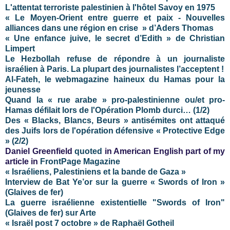
L'attentat terroriste palestinien à l'hôtel Savoy en 1975
« Le Moyen-Orient entre guerre et paix - Nouvelles
alliances dans une région en crise » d’Aders Thomas
« Une enfance juive, le secret d’Edith »
de
Christian
Limpert
Le Hezbollah refuse de répondre à un journaliste
israélien à Paris. La plupart des journalistes l’acceptent !
Al-Fateh, le webmagazine haineux du Hamas pour la
jeunesse
Quand la « rue arabe » pro-palestinienne ou/et pro-
Hamas défilait lors de l'Opération Plomb durci… (1/2)
Des « Blacks, Blancs, Beurs » antisémites ont attaqué
des Juifs lors de l'opération défensive « Protective Edge
» (2/2)
Daniel Greenfield
quoted
in American English part of my
article in
FrontPage Magazine
« Israéliens, Palestiniens et la bande de Gaza »
Interview de Bat Ye’or sur la guerre « Swords of Iron »
(Glaives de fer)
La guerre israélienne existentielle "Swords of Iron"
(Glaives de fer) sur Arte
« Israël post 7 octobre » de Raphaël Gotheil