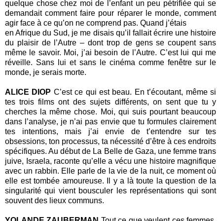
quelque chose chez moi de l’enfant un peu pétrifiée qui se
demandait comment faire pour réparer le monde, comment
agir face à ce qu’on ne comprend pas. Quand j’étais
en Afrique du Sud, je me disais qu’il fallait écrire une histoire
du plaisir de l’Autre – dont trop de gens se coupent sans
même le savoir. Moi, j’ai besoin de l’Autre. C’est lui qui me
réveille. Sans lui et sans le cinéma comme fenêtre sur le
monde, je serais morte.
ALICE DIOP
C’est ce qui est beau. En t’écoutant, même si
tes trois films ont des sujets différents, on sent que tu y
cherches la même chose. Moi, qui suis pourtant beaucoup
dans l’analyse, je n’ai pas envie que tu formules clairement
tes intentions, mais j’ai envie de t’entendre sur tes
obsessions, ton processus, ta nécessité d’être à ces endroits
spécifiques. Au début de La Belle de Gaza, une femme trans
juive, Israela, raconte qu’elle a vécu une histoire magnifique
avec un rabbin. Elle parle de la vie de la nuit, ce moment où
elle est tombée amoureuse. Il y a là toute la question de la
singularité qui vient bousculer les représentations qui sont
souvent des lieux communs.
YOLANDE ZAUBERMAN
Tout ce que veulent ces femmes,