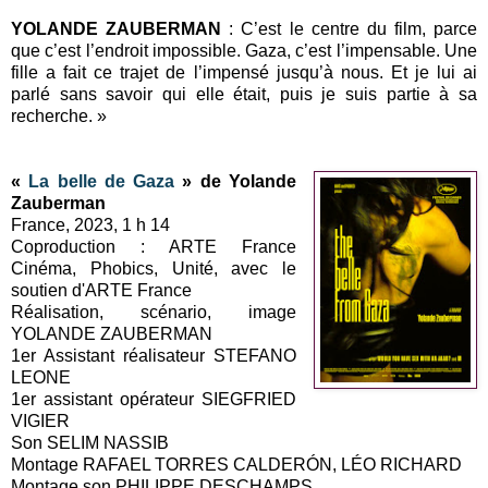
YOLANDE ZAUBERMAN
: C’est le centre du film, parce
que c’est l’endroit impossible. Gaza, c’est l’impensable. Une
fille a fait ce trajet de l’impensé jusqu’à nous. Et je lui ai
parlé sans savoir qui elle était, puis je suis partie à sa
recherche. »
«
La belle de Gaza
» de Yolande
Zauberman
France, 2023, 1 h 14
Coproduction : ARTE France
Cinéma, Phobics, Unité, avec le
soutien d'ARTE France
Réalisation, scénario, image
YOLANDE ZAUBERMAN
1er Assistant réalisateur STEFANO
LEONE
1er assistant opérateur SIEGFRIED
VIGIER
Son SELIM NASSIB
Montage RAFAEL TORRES CALDERÓN, LÉO RICHARD
Montage son PHILIPPE DESCHAMPS