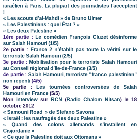
israélien à Paris. La plupart des journalistes l’acceptent
!
« Les scouts d'al-Mahdi » de Bruno Ulmer
« Les Palestiniens : quel État ? »
« Les deux Palestine »
1ère partie :
Le comédien François Cluzet désinforme
sur Salah Hamouri (1/5)
2e partie :
France 2 n’établit pas toute la vérité sur le
terroriste Salah Hamouri (2/5)
3e partie :
Mobilisation pour le terroriste Salah Hamouri
au Conseil régional d’Ile-de-France (3/5)
4e partie :
Salah Hamouri, terroriste "franco-palestinien"
non repenti
(4/5)
5e partie :
Les tournées controversées de Salah
Hamouri en France
(5/5)
Mon
interview
sur
RCN
(
Radio Chalom Nitsan
) le 18
octobre 2012
« Samouni Road » de Stefano Savona
« Israël : les naufragés des deux Palestine »
« Quand des colons allemands s’installent en
Cisjordanie »
« Ce que la Palestine doit aux Ottomans »