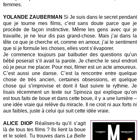
femmes.
YOLANDE ZAUBERMAN
Si Je suis dans le secret pendant
que je tourne mes films, c’est sans doute parce que je
procède de façon instinctive. Même les gens avec qui je
travaille, je ne leur dis pas grand-chose. Mais j’ai dans la
tête ce que je cherche et, comme en amour, j’ai le sentiment
que si je formule les choses, elles vont s’évaporer.
Je commence toujours par balbutier des questions qu’un
bébé poserait s’il avait la parole. Je cherche le seul endroit
où je peux me placer. Pour moi, filmer est un acte amoureux.
C’est aussi une danse. C’est la rencontre entre quelque
chose de très ancien, certaines obsessions, et quelque
chose qui s’improvise et dont il faut suivre le rythme. Je
lisais récemment un texte sur Spinoza qui explique qu’on
est tous faits de boue et dans cette boue, il y a une lumière –
une idée vraie qui relève du miracle. Il ne croit ni aux forts ni
aux faibles, juste à celui qui suit cette idée vraie.
ALICE DIOP
Réalises-tu qu’il s’agit
là de tous tes films ? Ils lient la boue
et le soleil. Tu trouves dans
La Belle