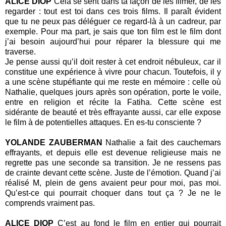
ALICE DIOP
Cela se sent dans ta façon de les filmer, de les
regarder : tout est toi dans ces trois films. Il paraît évident
que tu ne peux pas déléguer ce regard-là à un cadreur, par
exemple. Pour ma part, je sais que ton film est le film dont
j’ai besoin aujourd’hui pour réparer la blessure qui me
traverse.
Je pense aussi qu’il doit rester à cet endroit nébuleux, car il
constitue une expérience à vivre pour chacun. Toutefois, il y
a une scène stupéfiante qui me reste en mémoire : celle où
Nathalie, quelques jours après son opération, porte le voile,
entre en religion et récite la Fatiha. Cette scène est
sidérante de beauté et très effrayante aussi, car elle expose
le film à de potentielles attaques. En es-tu consciente ?
YOLANDE ZAUBERMAN
Nathalie a fait des cauchemars
effrayants, et depuis elle est devenue religieuse mais ne
regrette pas une seconde sa transition. Je ne ressens pas
de crainte devant cette scène. Juste de l’émotion. Quand j’ai
réalisé M, plein de gens avaient peur pour moi, pas moi.
Qu’est-ce qui pourrait choquer dans tout ça ? Je ne le
comprends vraiment pas.
ALICE DIOP
C’est au fond le film en entier qui pourrait