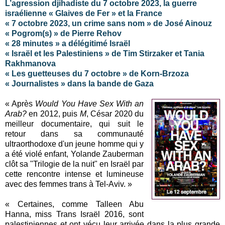
L’agression djihadiste du 7 octobre 2023, la guerre
israélienne « Glaives de Fer » et la France
« 7 octobre 2023, un crime sans nom » de José Ainouz
« Pogrom(s) » de Pierre Rehov
« 28 minutes » a délégitimé Israël
« Israël et les Palestiniens » de Tim Stirzaker et Tania
Rakhmanova
« Les guetteuses du 7 octobre » de Korn-Brzoza
« Journalistes » dans la bande de Gaza
« Après
Would You Have Sex With an
Arab?
en 2012, puis
M
, César 2020 du
meilleur documentaire, qui suit le
retour dans sa communauté
ultraorthodoxe d'un jeune homme qui y
a été violé enfant, Yolande Zauberman
clôt sa "Trilogie de la nuit" en Israël par
cette rencontre intense et lumineuse
avec des femmes trans à Tel-Aviv. »
« Certaines, comme Talleen Abu
Hanna, miss Trans Israël 2016, sont
palestiniennes et ont vécu leur arrivée dans la plus grande