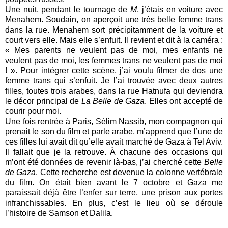
Une nuit, pendant le tournage de
M
, j’étais en voiture avec
Menahem. Soudain, on aperçoit une très belle femme trans
dans la rue. Menahem sort précipitamment de la voiture et
court vers elle. Mais elle s’enfuit. Il revient et dit à la caméra :
« Mes parents ne veulent pas de moi, mes enfants ne
veulent pas de moi, les femmes trans ne veulent pas de moi
! ». Pour intégrer cette scène, j’ai voulu filmer de dos une
femme trans qui s’enfuit. Je l’ai trouvée avec deux autres
filles, toutes trois arabes, dans la rue Hatnufa qui deviendra
le décor principal de
La Belle de Gaza
. Elles ont accepté de
courir pour moi.
Une fois rentrée à Paris, Sélim Nassib, mon compagnon qui
prenait le son du film et parle arabe, m’apprend que l’une de
ces filles lui avait dit qu’elle avait marché de Gaza à Tel Aviv.
Il fallait que je la retrouve. À chacune des occasions qui
m’ont été données de revenir là-bas, j’ai cherché cette
Belle
de Gaza
. Cette recherche est devenue la colonne vertébrale
du film. On était bien avant le 7 octobre et Gaza me
paraissait déjà être l’enfer sur terre, une prison aux portes
infranchissables. En plus, c’est le lieu où se déroule
l’histoire de Samson et Dalila.