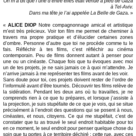
On m’a dit que l’une d’entre elles était venue à pied de Gaza
à Tel-Aviv.
Dans ma tête je l’ai appelée La Belle de Gaz
a. »
«
ALICE DIOP
Notre compagnonnage amical et artistique
m’est très précieux. Voir ton film me permet de cheminer à
travers ma propre pratique et d’élucider certaines zones
d’ombre. Personne d’autre que toi ne procède comme tu le
fais. Réfléchir à tes films, c’est réfléchir au cinéma
contemporain. Peu de films donnent autant à penser pour
une ou un cinéaste. Chaque fois que tu évoques avec moi
un de tes projets, je ne sais jamais ce à quoi m’attendre. Je
n’arrive jamais à me représenter tes films avant de les voir.
Sans doute pour toi, ces projets doivent rester de l’ordre de
l’informulé avant d’être tournés. Découvrir tes films relève de
la sidération. Pendant les deux ans où tu travailles, je ne
comprends rien à ce que tu prépares, et lorsque j’assiste à
la projection, je suis stupéfaite de ce que je vois, qui se situe
précisément à l’endroit des questions qui se posent à nous,
cinéastes, et nous, citoyens. Ce qui me stupéfait, c’est de
constater que tu as trouvé le seul endroit habitable pour toi
en ce moment, le seul endroit pour penser quelque chose du
soin que tu portes à ce territoire déchiré : cette rue, avec ces