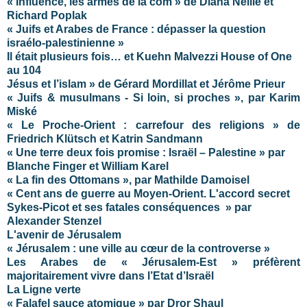
« Influence, les armes de la com » de Diana Neille et
Richard Poplak
« Juifs et Arabes de France : dépasser la question
israélo-palestinienne »
Il était plusieurs fois… et Kuehn Malvezzi House of One
au 104
Jésus et l’islam » de Gérard Mordillat et Jérôme Prieur
« Juifs & musulmans - Si loin, si proches », par Karim
Miské
« Le Proche-Orient : carrefour des religions » de
Friedrich Klütsch et Katrin Sandmann
« Une terre deux fois promise : Israël – Palestine » par
Blanche Finger et William Karel
« La fin des Ottomans », par Mathilde Damoisel
« Cent ans de guerre au Moyen-Orient. L'accord secret
Sykes-Picot et ses fatales conséquences » par
Alexander Stenzel
L'avenir de Jérusalem
« Jérusalem : une ville au cœur de la controverse »
Les Arabes de « Jérusalem-Est » préfèrent
majoritairement vivre dans l’Etat d’Israël
La Ligne verte
« Falafel sauce atomique » par Dror Shaul