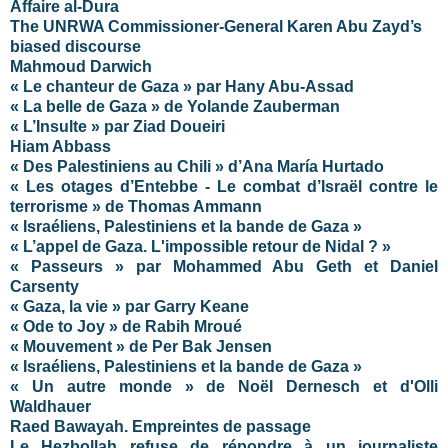
Affaire al-Dura
The UNRWA Commissioner-General Karen Abu Zayd’s
biased discourse
Mahmoud Darwich
« Le chanteur de Gaza » par Hany Abu-Assad
« La belle de Gaza » de Yolande Zauberman
« L’Insulte » par Ziad Doueiri
Hiam Abbass
« Des Palestiniens au Chili » d’Ana María Hurtado
« Les otages d’Entebbe - Le combat d’Israël contre le
terrorisme » de Thomas Ammann
« Israéliens, Palestiniens et la bande de Gaza »
« L’appel de Gaza. L'impossible retour de Nidal ? »
« Passeurs » par Mohammed Abu Geth et Daniel
Carsenty
« Gaza, la vie » par Garry Keane
« Ode to Joy » de Rabih Mroué
« Mouvement » de Per Bak Jensen
« Israéliens, Palestiniens et la bande de Gaza »
« Un autre monde » de Noël Dernesch et d'Olli
Waldhauer
Raed Bawayah. Empreintes de passage
Le Hezbollah refuse de répondre à un journaliste