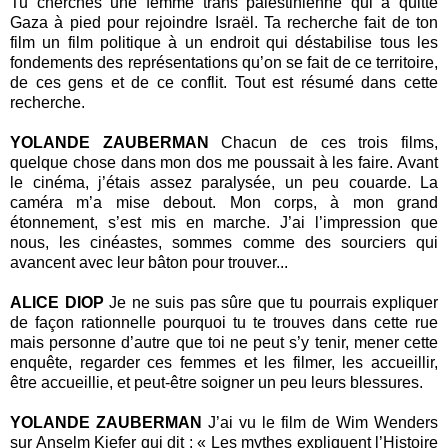
Tu cherches une femme trans palestinienne qui a quitté
Gaza à pied pour rejoindre Israël. Ta recherche fait de ton
film un film politique à un endroit qui déstabilise tous les
fondements des représentations qu’on se fait de ce territoire,
de ces gens et de ce conflit. Tout est résumé dans cette
recherche.
YOLANDE ZAUBERMAN
Chacun de ces trois films,
quelque chose dans mon dos me poussait à les faire. Avant
le cinéma, j’étais assez paralysée, un peu couarde. La
caméra m’a mise debout. Mon corps, à mon grand
étonnement, s’est mis en marche. J’ai l’impression que
nous, les cinéastes, sommes comme des sourciers qui
avancent avec leur bâton pour trouver...
ALICE DIOP
Je ne suis pas sûre que tu pourrais expliquer
de façon rationnelle pourquoi tu te trouves dans cette rue
mais personne d’autre que toi ne peut s’y tenir, mener cette
enquête, regarder ces femmes et les filmer, les accueillir,
être accueillie, et peut-être soigner un peu leurs blessures.
YOLANDE ZAUBERMAN
J’ai vu le film de Wim Wenders
sur Anselm Kiefer qui dit : « Les mythes expliquent l’Histoire