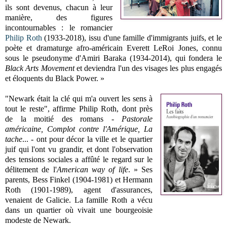
ils sont devenus, chacun à leur
manière, des figures
incontournables : le romancier
Philip Roth
(1933-2018), issu d'une famille d'immigrants juifs, et le
poète et dramaturge afro-américain Everett LeRoi Jones, connu
sous le pseudonyme d'Amiri Baraka (1934-2014), qui fondera le
Black Arts Movement
et deviendra l'un des visages les plus engagés
et éloquents du Black Power. »
"Newark était la clé qui m'a ouvert les sens à
tout le reste", affirme Philip Roth, dont près
de la moitié des romans -
Pastorale
américaine, Complot contre l'Amérique, La
tache
... - ont pour décor la ville et le quartier
juif qui l'ont vu grandir, et dont l'observation
des tensions sociales a affûté le regard sur le
délitement de l'
American way of life
. » Ses
parents, Bess Finkel (1904-1981) et Hermann
Roth (1901-1989), agent d'assurances,
venaient de Galicie. La famille Roth a vécu
dans un quartier où vivait une bourgeoisie
modeste de Newark.