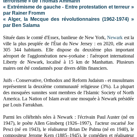
terrorisme » de Thomas Ammann
« Extrémisme de gauche - Entre protestation et terreur »
par Rainer Fromm
« Alger, la Mecque des révolutionnaires (1962-1974) »
par Ben Salama
Située dans le comté d'Essex, banlieue de New York,
Newark
est la
ville la plus peuplée de l'État du New Jersey : en 2020, elle avait
305 344 habitants. Elle dispose du deuxième plus important
aéroport de l'agglomération new-yorkaise : l'aéroport international
Liberty de Newark, localisé à 15 km de Manhattan. Plusieurs
maires ont été condamnés pour divers délits financiers.
Juifs - Conservative, Orthodox and Reform Judaism - et musulmans
représentent la deuxième communauté religieuse (3%). La plupart
des mosquées sunnites sont membres de l'Islamic Society of North
America. La Nation of Islam avait une mosquée à Newark présidée
par Louis Farrakhan.
Parmi les célébrités nées à Newark : l'écrivain Paul Auster (né en
1947), le poète Allen Ginsberg (1926–1997), l'acteur oscarisé Joe
Pesci (né en 1943), le réalisateur Brian De Palma (né en 1940), le
compositeur Jerome Kern (1885–1945), le comédien et réalisateur