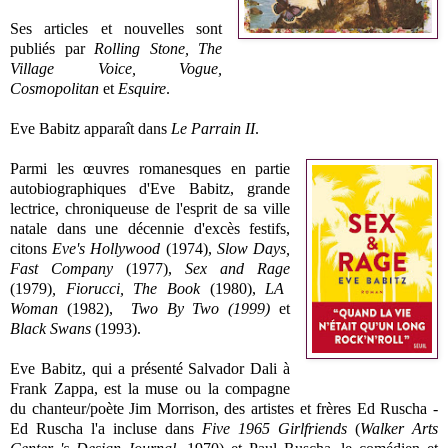
Ses articles et nouvelles sont
publiés par
Rolling Stone, The
Village Voice, Vogue,
Cosmopolitan
et
Esquire
.
Eve Babitz apparaît dans
Le Parrain II
.
Parmi les œuvres romanesques en partie
autobiographiques d'Eve Babitz, grande
lectrice, chroniqueuse de l'esprit de sa ville
natale dans une décennie d'excès festifs,
citons
Eve's Hollywood
(1974),
Slow Days,
Fast Company
(1977),
Sex and Rage
(1979)
,
Fiorucci, The Book
(1980),
LA
Woman
(1982),
Two By Two (1999)
et
Black Swans
(1993)
.
Eve Babitz, qui a présenté Salvador Dali à
Frank Zappa, est la muse ou la compagne
du chanteur/poète Jim Morrison, des artistes et frères Ed Ruscha -
Ed Ruscha l'a incluse dans
Five 1965 Girlfriends
(
Walker Arts