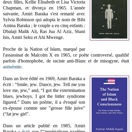
deux filles, Kellie Elisabeth et Lisa Victoria
Chapman, et divorça en 1965. L'année
suivante, Amiri Baraka s'est remarié avec
Sylvia Robinson qui adopta le nom de Bibi
Amina Baraka ; le couple a eu cinq enfants :
Dbalaji Malik Ali, Ras Jua Al Aziz, Shani
Isis, Amiri Seku et Ahi Mwenge.
Proche de la Nation of Islam, marqué par
l'assassinat de Malcolm X en 1965, ce poète controversé, qualifié
parfois d'homophobe, de raciste anti-Blanc et de misogyne, était
antisémite
.
Dans un livre édité en 1969, Amiri Baraka a
écrit : “Smile, jew. Dance, jew. Tell me you
love me, jew,” and, “I got the extermination
blues, jewboys. I got the hitler syndrome
figured.” Dans un poème, il a évoqué son
ex-épouse comme une "grosse fille juive"
(“fat jew girl".
Dans un article publié en 1985, Amiri
Baraka
a écrit
que l'"impérialisme israélien