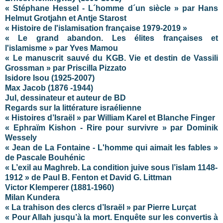
« Stéphane Hessel - L´homme d´un siècle » par Hans
Helmut Grotjahn et Antje Starost
« Histoire de l'islamisation française 1979-2019 »
« Le grand abandon. Les élites françaises et
l'islamisme » par Yves Mamou
« Le manuscrit sauvé du KGB. Vie et destin de Vassili
Grossman » par Priscilla Pizzato
Isidore Isou (1925-2007)
Max Jacob (1876 -1944)
Jul, dessinateur et auteur de BD
Regards sur la littérature israélienne
« Histoires d’Israël » par William Karel et Blanche Finger
« Ephraïm Kishon - Rire pour survivre » par Dominik
Wessely
« Jean de La Fontaine - L'homme qui aimait les fables »
de Pascale Bouhénic
« L’exil au Maghreb. La condition juive sous l’islam 1148-
1912 » de Paul B. Fenton et David G. Littman
Victor Klemperer (1881-1960)
Milan Kundera
« La trahison des clercs d’Israël » par Pierre Lurçat
« Pour Allah jusqu’à la mort. Enquête sur les convertis à