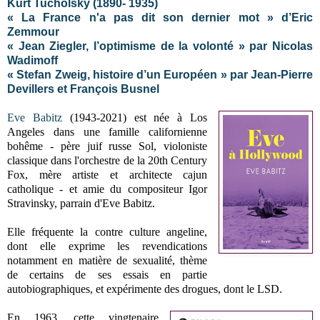
Kurt Tucholsky (1890- 1935)
« La France n'a pas dit son dernier mot » d’Eric
Zemmour
« Jean Ziegler, l’optimisme de la volonté » par Nicolas
Wadimoff
« Stefan Zweig, histoire d’un Européen » par Jean-Pierre
Devillers et François Busnel
Eve Babitz
(1943-2021) est née à Los
Angeles dans une famille californienne
bohême - père juif russe Sol, violoniste
classique dans l'orchestre de la 20th Century
Fox, mère artiste et architecte cajun
catholique - et amie du compositeur Igor
Stravinsky, parrain d'Eve Babitz.
Elle fréquente la contre culture angeline,
dont elle exprime les revendications
notamment en matière de sexualité, thème
de certains de ses essais en partie
autobiographiques, et expérimente des drogues, dont le LSD.
En 1963, cette vingtenaire