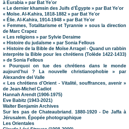
à Eurabia » par Bat Ye’or
« Le dernier khamsin des Juifs d’Égypte » par Bat Ye’or
« Moïse. Al-Kahira, 1818-1882 » par Bat Ye’or
« Élie. Al-Kahira, 1914-1948 » par Bat Ye’or
« Femmes, Totalitarisme et Tyrannie » sous la direction
de Marc Crapez
« Les religions » par Sylvie Deraime
« Histoire du judaïsme » par Sonia Fellous
« Histoire de la Bible de Moïse Arragel - Quand un rabbin
interprète la Bible pour les chrétiens (Tolède 1422-1433)
» de Sonia Fellous
« Pourquoi on tue des chrétiens dans le monde
aujourd'hui ? La nouvelle christianophobie » par
Alexandre del Valle
« Les chrétiens d’Orient - Vitalité, souffrances, avenir »
de Jean-Michel Cadiot
Hannah Arendt (1906-1975)
Eve Babitz (1943-2021)
Walter Benjamin Archives
Sur les pas de Chateaubriand. 1880-1920 - De Jaffa à
Jérusalem. Épopée photographique
Les Orientales