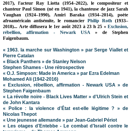
2017), l'acteur Ray Liotta (1954–2022), le compositeur et
chanteur Paul Simon (né en 1941), la chanteuse de jazz Sarah
Vaughan (1924–1990), Amiri Baraka (1934–2014), poète
afroaméricain antisémite, le romancier
Philip Roth
(1933–
2018)...
Arte diffusera le 1er août 2023 à 23 h 25 «
Exclusion,
rébellion, affirmation - Newark USA
» de Stephen
Faigenbaum.
« 1963. la marche sur Washington » par Serge Viallet et
Pierre Catalan
« Black Panthers » de Stanley Nelson
Stephen Shames - Une rétrospective
« O.J. Simpson: Made in America » par Ezra Edelman
Mohamed Ali (1942-2016)
« Exclusion, rébellion, affirmation - Newark USA » de
Stephen Faigenbaum
« La révolte noire - Black Lives Matter »
d'Ulrich Stein et
de John Kantara
« Police : la violence d’État est-elle légitime ? » de
Nicolas Thepot
« Une jeunesse allemande » par Jean-Gabriel Périot
« Les otages d’Entebbe - Le combat d’Israël contre le