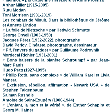
« Mermoz » par Catherine Herszberg et Anne Proenza
Arthur Miller (1915-2005)
Rutu Modan
Toni Morrison (1931-2019)
Les combats de Minuit. Dans la bibliothèque de Jérôme
et Annette Lindon
« La folie de Nietzsche » par Hedwig Schmutte
George Orwell (1903-1950)
Jacques Pérez (1932-2022), photographe
David Perlov. Cinéaste, photographe, dessinateur
« Pif, l’envers du gadget » par Guillaume Podrovnik
Mordecai Richler (1931-2001)
« Bons baisers de la planète Schtroumpf » par Jean-
Marc Panis
Hugo Pratt (1927-1995)
« Philip Roth, sans complexe » de William Karel et Livia
Manera
« Exclusion, rébellion, affirmation - Newark USA » de
Stephen Faigenbaum
Salman Rushdie
Antoine de Saint-Exupéry (1900-1944)
« L'enfant, la mort et la vérité », de Esther Schapira et
Georg M. Hafner