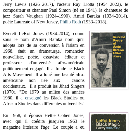
Jerry Lewis (1926–2017), l'acteur Ray Liotta (1954–2022), le
compositeur et chanteur Paul Simon (né en 1941), la chanteuse de
jazz Sarah Vaughan (1924–1990), Amiri Baraka (1934–2014),
poète Laureate of New Jersey,
Philip Roth
(1933–2018)...
Everett LeRoi Jones (1934-2014), connu
sous le nom d'Amiri Baraka nom qu'il
adopta lors de sa conversion à l'islam en
1968, était un dramaturge, romancier,
nouvelliste, poète, essayiste, éditeur et
professeur d'université afro-américain
politiquement engagé. Il a fondé le Black
Arts Movement. Il a loué une beauté afro-
américaine non liée aux canons
occidentaux. Il a produit les Jihad Singers
(1970). "De 1979 au milieu des années
1980, il
a enseigné
les Black Studies ou
African Studies dans différentes universités".
En 1958, il épousa Hettie Cohen Jones,
avec qui il coédita jusqu'en 1963 le
magazine littéraire
Yuge
. Le couple a eu