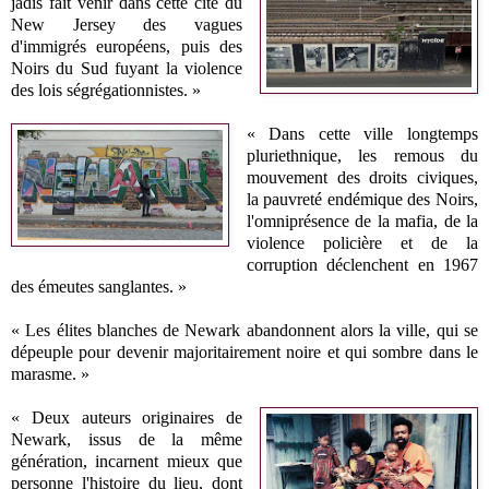
jadis fait venir dans cette cité du
New Jersey des vagues
d'immigrés européens, puis des
Noirs du Sud fuyant la violence
des lois ségrégationnistes. »
« Dans cette ville longtemps
pluriethnique, les remous du
mouvement des droits civiques,
la pauvreté endémique des Noirs,
l'omniprésence de la mafia, de la
violence policière et de la
corruption déclenchent en 1967
des émeutes sanglantes. »
« Les élites blanches de Newark abandonnent alors la ville, qui se
dépeuple pour devenir majoritairement noire et qui sombre dans le
marasme. »
« Deux auteurs originaires de
Newark, issus de la même
génération, incarnent mieux que
personne l'histoire du lieu, dont