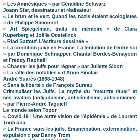
« Les Amnésiques » par Géraldine Schwarz
Joann Sfar, dessinateur et réalisateur
« Le brun et le vert. Quand les nazis étaient écologistes
» de Philippe Simonnot
« Art Spiegelman, traits de mémoire » de Clara
Kuperberg et Joëlle Oostelinck
« Riad Sattouf. L’écriture dessinée »
« La condition juive en France. La tentation de l’entre soi
» par Dominique Schnapper, Chantal Bordes-Benayoun
et Freddy Raphaël
« Chasser les juifs pour régner » par Juliette Sibon
«
La rafle des notables
» d’Anne Sinclair
André Suarès (1868-1948)
« Sans la liberté » de François Sureau
Criminaliser les Juifs. Le mythe du "meurtre rituel" et
ses avatars (antijudaïsme, antisémitisme, antisionisme)
» par Pierre-André Taguieff
Le monde selon Topor
« Covid 19 : Une autre vision de l’épidémie » de Laurent
Toubiana
« La France sans les juifs. Emancipation, extermination,
expulsion » par Danny Trom