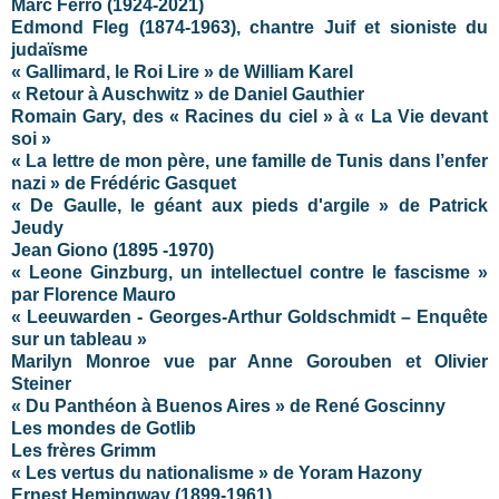
Marc Ferro (1924-2021)
Edmond Fleg (1874-1963), chantre Juif et sioniste du
judaïsme
« Gallimard, le Roi Lire » de William Karel
« Retour à Auschwitz » de Daniel Gauthier
Romain Gary, des « Racines du ciel » à « La Vie devant
soi »
« La lettre de mon père, une famille de Tunis dans l’enfer
nazi » de Frédéric Gasquet
« De Gaulle, le géant aux pieds d'argile » de Patrick
Jeudy
Jean Giono (
1895 -1970)
« Leone Ginzburg, un intellectuel contre le fascisme »
par Florence Mauro
« Leeuwarden - Georges-Arthur Goldschmidt – Enquête
sur un tableau »
Marilyn Monroe vue par Anne Gorouben et Olivier
Steiner
« Du Panthéon à Buenos Aires » de René Goscinny
Les mondes de Gotlib
Les frères Grimm
« Les vertus du nationalisme » de Yoram Hazony
Ernest Hemingway (1899-1961)