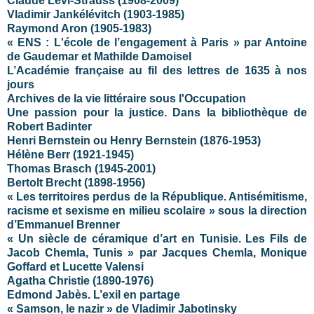
Claude Lévi-Strauss (1908-2009)
Vladimir Jankélévitch
(1903-1985)
Raymond Aron (1905-1983)
« ENS : L'école de l’engagement à Paris » par Antoine
de Gaudemar et Mathilde Damoisel
L’Académie française au fil des lettres de 1635 à nos
jours
Archives de la vie littéraire sous l'Occupation
Une passion pour la justice. Dans la bibliothèque de
Robert Badinter
Henri Bernstein ou Henry Bernstein (1876-1953)
Hélène Berr (1921-1945)
Thomas Brasch (1945-2001)
Bertolt Brecht (1898-1956)
« Les territoires perdus de la République. Antisémitisme,
racisme et sexisme en milieu scolaire » sous la direction
d’Emmanuel Brenner
« Un siècle de céramique d’art en Tunisie. Les Fils de
Jacob Chemla, Tunis » par Jacques Chemla, Monique
Goffard et Lucette Valensi
Agatha Christie (1890-1976)
Edmond Jabès. L’exil en partage
« Samson, le nazir » de Vladimir Jabotinsky