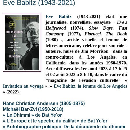
Eve Babitz (1943-2021)
Eve Babitz
(1943-2021) était une
journaliste, nouvelliste, essayiste -
Eve's
Hollywood
(1974),
Slow Days, Fast
Company
(1977),
Fiorucci, The Book
(1980) -
, artiste visuelle et femme de
lettres américaine, célèbre pour son rôle -
auteure, muse de
Jim Morrison
- dans la
contre-culture à Los Angeles, en
Californie, dans les années 1960-1970.
Arte diffusera les 1er août 2023 à 17 h 25
et
02 août 2023 à 8 h 10
, dans le cadre du
"
magazine de l'évasion culturelle"
«
Invitation au voyage
», «
Eve Babitz, la femme de Los Angeles
» (2022)
.
Hans Christian Andersen (1805-1875)
Michaël Bar-Zvi (1950-2018)
« Le Dhimmi » de Bat Ye’or
« L’Europe et le spectre du califat » de Bat Ye’or
« Autobiographie politique. De la découverte du dhimmi