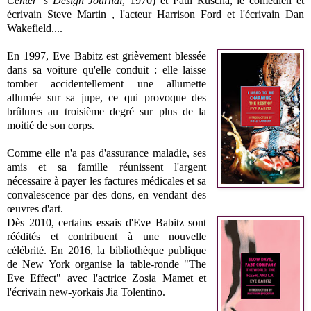
Center 's Design Journal
, 1970) et Paul Ruscha, le comédien et
écrivain Steve Martin , l'acteur Harrison Ford et l'écrivain Dan
Wakefield....
En 1997, Eve Babitz est grièvement blessée
dans sa voiture qu'elle conduit : elle laisse
tomber accidentellement une allumette
allumée sur sa jupe, ce qui provoque des
brûlures au troisième degré sur plus de la
moitié de son corps.
Comme elle n'a pas d'assurance maladie, ses
amis et sa famille réunissent l'argent
nécessaire à payer les factures médicales et sa
convalescence par des dons, en vendant des
œuvres d'art.
Dès 2010, certains essais d'Eve Babitz sont
réédités et contribuent à une nouvelle
célébrité. En 2016, la bibliothèque publique
de New York organise la table-ronde "The
Eve Effect" avec l'actrice Zosia Mamet et
l'écrivain new-yorkais Jia Tolentino.