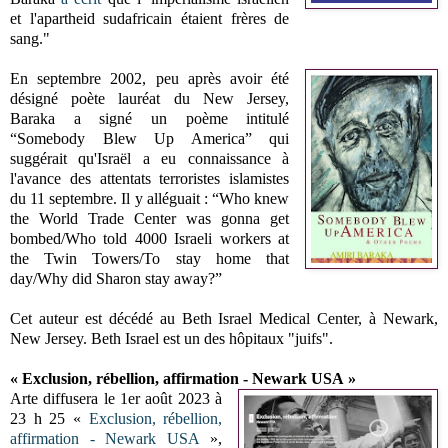
et l'apartheid sudafricain étaient frères de
sang."
En septembre 2002, peu après avoir été
désigné poète lauréat du New Jersey,
Baraka a signé un poème intitulé
“Somebody Blew Up America” qui
suggérait qu'Israël a eu connaissance à
l'avance des attentats terroristes islamistes
du 11 septembre. Il y alléguait : “Who knew
the World Trade Center was gonna get
bombed/Who told 4000 Israeli workers at
the Twin Towers/To stay home that
day/Why did Sharon stay away?”
Cet auteur est décédé au Beth Israel Medical Center, à Newark,
New Jersey. Beth Israel est un des hôpitaux "juifs".
«
Exclusion, rébellion, affirmation - Newark USA
»
Arte diffusera le 1er août 2023 à
23 h 25 «
Exclusion, rébellion,
affirmation - Newark USA
»,