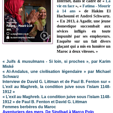
Internet, dans le cadre de
«
La
vie en face
»,
«
Fatima - Mourir
à 14 ans
» de Hakim El
Hachoumi et Andrei Schwartz.
« En 2013, à Agadir, une jeune
domestique succombait aux
sévices infligés en toute
impunité par ses employeurs.
Enquête sur un fait divers
glaçant qui a mis en lumière un
Maroc à deux vitesses. »
« Juifs & musulmans - Si loin, si proches », par Karim
Miské
« Al-Andalus, une civilisation légendaire » par Michael
Schwarz
Interview de David G. Littman et de Paul B. Fenton sur «
L’exil au Maghreb, la condition juive sous l’islam 1148-
1912 »
« L’exil au Maghreb. La condition juive sous l’islam 1148-
1912 » de Paul B. Fenton et David G. Littman
Femmes berbères du Maroc
Aventuriers des mers. De Sindbad à Marco Polo