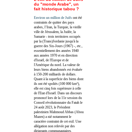
du "monde Arabe", un
fait historique tabou ?
Environ un million de Juifs
ont été
contraints de quitter des pays
arabes, l’Iran, la Turquie, la vieille
ville de Jérusalem, la Judée, la
Samarie - trois territoires occupés
par la (Trans)Jordanie jusqu'à la
guerre des Six-Jours (1967) -, etc.,
essentiellement des années 1940
aux années 1970 et en direction
d'Israël, de l'Europe et de
l'Amérique du nord. La valeur de
leurs biens abandonnés est évaluée
à 150-200 milliards de dollars.
Quant à la superficie des biens dont
ils ont été spoliés (100 000 km²),
elle est cinq fois supérieure à celle
de l'Etat d'Israël. Dans un discours
prononcé lors de la 11e session du
Conseil révolutionnaire du Fatah le
24 août 2023, le Président
palestinien Mahmoud Abbas (Abou
Mazen) a nié notamment le
caractère contraint de cet exil. Une
allégation non relevée par des
dirigeants communautaires.