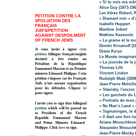
« Si tu vois ma mè
Alice Guy (1873-196
Les frères Robert,
PETITION CONTRE LA
« Diamant noir » d’
SPOLIATION DES
Isabelle Huppert
FRANÇAIS
Marlène Jobert
JUIFS/PETITION
Mathieu Kassovitz
AGAINST DESPOILMENT
OF FRENCH JEWS
« La graine et le mu
Dimitri Kirsanoff (1
Je vous invite à signer
cette
Diane Kurys
pétition
bilingue français/anglais
Le Musée imaginair
destinée à être remise au
« La journée de la 
Président de la République
Thomas Lilti
Emmanuel Macron et au Premier
Vincent Lindon
ministre Edouard Philippe. Cette
pétition s'impose car les Français
Rudolph Maté (1898
Juifs n'ont aucune organisation
Jean-Pierre Melvill
pour les défendre. Cliquez
ici
« Stavisky, l'escro
pour signer.
« Les guichets du L
« Portraits de mon 
I invite you to sign that bilingual
« No Man’s Land »
petition
which will be passed on
« Sigmaringen, le d
to President of the French
« Il était une fois I
Republic
Emmanuel Macron
Ariane Mnouchkine
and Prime Minister
Edouard
Philippe
.
Click
here
to sign.
Alexandre Mnouchki
Jean-Pierre Mocky 