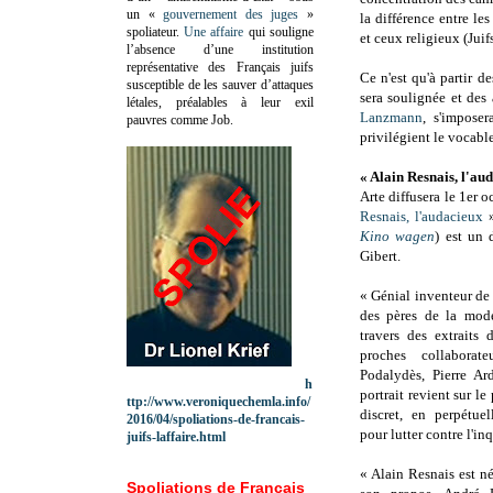
un «
gouvernement des juges
»
la différence entre l
spoliateur.
Une affaire
qui souligne
et ceux religieux (Juif
l’absence d’une institution
représentative des Français juifs
Ce n'est qu'à partir d
susceptible de les sauver d’attaques
sera soulignée et des
létales, préalables à leur exil
Lanzmann
, s'impose
pauvres comme Job.
privilégient le vocabl
« Alain Resnais, l'au
Arte diffusera le 1er 
Resnais, l'audacieux
»
Kino wagen
) est un 
Gibert.
« Génial inventeur de 
des pères de la mod
travers des extraits 
proches collaborat
Podalydès, Pierre Ard
h
portrait revient sur l
ttp://www.veroniquechemla.info/
discret, en perpétue
2016/04/spoliations-de-francais-
pour lutter contre l'in
juifs-laffaire.html
« Alain Resnais est né
Spoliations de Français