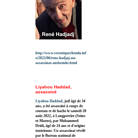
http://www.veroniquechemla.inf
o/2022/06/rene-hadjaj-un-
assassinat-antisemite.html
Liyahou Haddad,
assassiné
Liyahou Haddad
, juif âgé de 34
ans, a été assassiné à coups de
couteau et de hache le samedi 20
août 2022, à Longperrier (Seine-
et-Marne), par Mohammed
Dridi, âgé de 24 ans et d'origine
tunisienne. Un assassinat révélé
par le Bureau national de