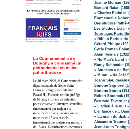
Jeanne Moreau (192
Bernard Natan (188
« Charles Pathé et
Emmanuelle Nobec
Des studios Pathé-A
Les Studios Éclair 
Tournages Paris-Be
« Dilili à Paris » d
Gérard Philipe (192
Cycle Roman Polans
Alain Resnais (1922
La Cour criminelle de
« No Man’s Land »
Bobigny a condamné un
Romy Schneider (1
pédocriminel en milieu
« Amnesia » de Bar
juif orthodoxe
« Mumu » de Joël S
Joann Sfar, dessina
Le 16 mars 2026, la Cour criminelle
Simone Signoret (1
départementale de Seine-Saint-
Denis à Bobigny a condamné
Simone Simon (191
Pascal H., Français retraité juif âgé
Robert Siodmak (19
de 61 ans, à 13 ans de détention
Bertrand Tavernier 
pour (tentative d’)atteintes sexuelles
« L'adieu à la nuit
(incestueuse) par majeur sur
L'enfance de... Da
mineurs de 15 ans, corruption de
« La main du diabl
mineurs de 15 ans et viols
Alexandre Trauner 
(incestueux) par majeur sur mineurs
Jean-Louis Trintign
de 15 ans. Des
infractions commises