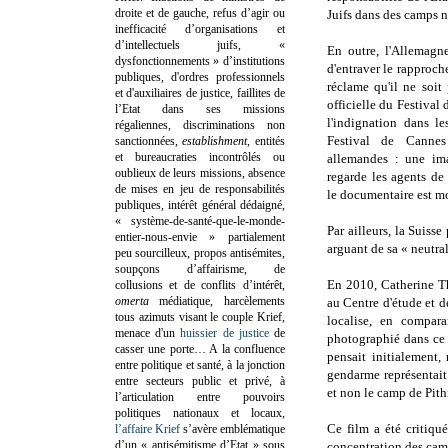
droite et de gauche, refus d’agir ou
Juifs dans des camps n
inefficacité d’organisations et
d’intellectuels juifs, «
En outre, l'Allemagne
dysfonctionnements » d’institutions
d'entraver le rapproche
publiques, d'ordres professionnels
réclame qu'il ne soit
et d'auxiliaires de justice, faillites de
officielle du Festival
l’Etat dans ses missions
l'indignation dans l
régaliennes, discriminations non
Festival de Canne
sanctionnées,
establishment
, entités
et bureaucraties incontrôlés ou
allemandes : une im
oublieux de leurs missions, absence
regarde les agents de
de mises en jeu de responsabilités
le documentaire est m
publiques, intérêt général dédaigné,
« système-de-santé-que-le-monde-
Par ailleurs, la Suisse
entier-nous-envie » partialement
arguant de sa « neutral
peu sourcilleux, propos antisémites,
soupçons d’affairisme, de
En 2010, Catherine Th
collusions et de conflits d’intérêt,
omerta
médiatique, harcèlements
au Centre d'étude et 
tous azimuts visant le couple Krief,
localise, en compara
menace d'un
huissier de justice
de
photographié dans ce 
casser une porte…
A la confluence
pensait initialement
entre politique et santé, à la jonction
gendarme représentait
entre secteurs public et privé, à
et non le camp de Pith
l’articulation entre pouvoirs
politiques nationaux et locaux,
Ce film a été critiqu
l’affaire Krief
s’avère emblématique
d’un « antisémitisme d’Etat » sous
concentration des camp