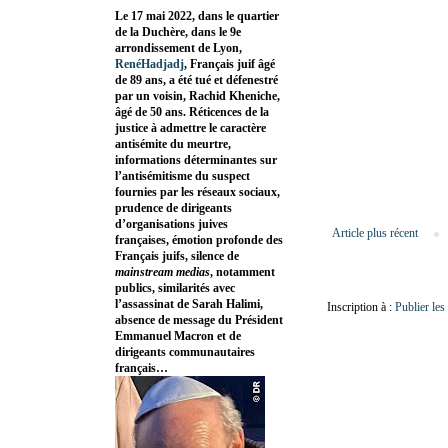
Le 17 mai 2022, dans le quartier
de la Duchère, dans le 9e
arrondissement de Lyon,
RenéHadjadj
, Français juif âgé
de 89 ans, a été tué et défenestré
par un voisin, Rachid Kheniche,
âgé de 50 ans. Réticences de la
justice à admettre le caractère
antisémite du meurtre,
informations déterminantes sur
l’antisémitisme du suspect
fournies par les réseaux sociaux,
prudence de dirigeants
d’organisations juives
Article plus récent
françaises, émotion profonde des
Français juifs, silence de
mainstream medias
, notamment
publics, similarités avec
l’assassinat de Sarah Halimi,
Inscription à :
Publier le
absence de message du Président
Emmanuel Macron et de
dirigeants communautaires
français…