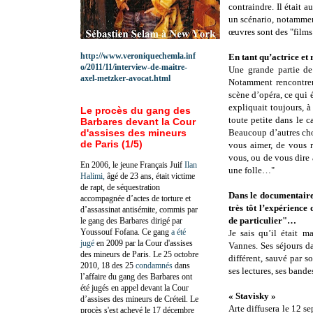
contraindre. Il était a
un scénario, notammen
œuvres sont des "films 
http://www.veroniquechemla.inf
En tant qu’actrice et 
o/2011/11/interview-de-maitre-
Une grande partie de 
axel-metzker-avocat.html
Notamment rencontrer
scène d’opéra, ce qui 
expliquait toujours, à 
Le procès du gang des
toute petite dans le c
Barbares devant la Cour
d'assises des mineurs
Beaucoup d’autres cho
de Paris (1/5)
vous aimer, de vous r
vous, ou de vous dire à
En 2006, le jeune Français Juif
Ilan
une folle…"
Halimi,
âgé de 23 ans, était victime
de rapt, de séquestration
Dans le documentaire 
accompagnée d’actes de torture et
très tôt l’expérience 
d’assassinat antisémite, commis par
de particulier"…
le gang des Barbares dirigé par
Youssouf Fofana. Ce gang
a été
Je sais qu’il était m
jugé
en 2009 par la Cour d'assises
Vannes. Ses séjours da
des mineurs de Paris. Le 25 octobre
différent, sauvé par s
2010, 18 des 25
condamnés
dans
ses lectures, ses bande
l’affaire du gang des Barbares ont
été jugés en appel devant la Cour
«
Stavisky
»
d’assises des mineurs de Créteil. Le
Arte diffusera le 12 s
procès s'est achevé le 17 décembre