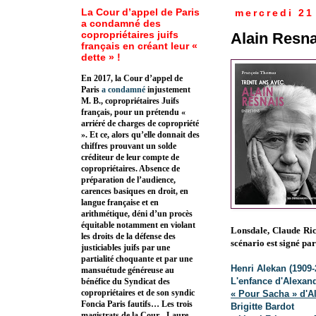
La Cour d’appel de Paris
mercredi 21
a condamné des
copropriétaires juifs
Alain Resna
français en créant leur «
dette » !
En 2017, la Cour d’appel de
Paris
a condamné
injustement
M. B., copropriétaires Juifs
français, pour un prétendu «
arriéré de charges de copropriété
». Et ce, alors qu’elle donnait des
chiffres prouvant un solde
créditeur de leur compte de
copropriétaires. Absence de
préparation de l’audience,
carences basiques en droit, en
langue française et en
arithmétique, déni d’un procès
équitable notamment en violant
Lonsdale, Claude Ric
les droits de la défense des
scénario est signé p
justiciables juifs par une
partialité choquante et par une
Henri Alekan (1909-
mansuétude généreuse au
L'enfance d'Alexan
bénéfice du Syndicat des
copropriétaires et de son syndic
« Pour Sacha » d'A
Foncia Paris fautifs… Les trois
Brigitte Bardot
magistrats de la Cour - Laure