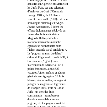
oculaires en Algérie et au Maroc sur
les Juifs. Puis, par une sélection
d’archives du Quai d’Orsay, du
Foreign Office, de l’Alliance
israélite universelle (AIU) et de son
homologue britannique l’Anglo-
Jewish Association, il décrit les
efforts diplomatiques déployés en
faveur des Juifs maltraités au
Maghreb. Il démythifie la «
tolérance interconfessionnelle
égalitaire et harmonieuse sous
l’islam incarnée par al-Andalous ».
Le "pogrom au nom du djihad"
(Shmuel Trigano) du 5 août 1934, à
Constantine (Algérie), sans
intervention de l'Armée ou de la
police françaises, a causé 27
victimes Juives, enfants et adultes
généralement égorgés et 26 Juifs
blessés, des incendies, saccages et
pillages de magasins et logements
de Français Juifs. Plus de 3 000
Juifs - un tiers des Juifs
constantinois - ayant besoin
d'assistance sociale après ce
pogrom, etc. Ce pogrom avait été
précédé le 3 août 1934 de violents