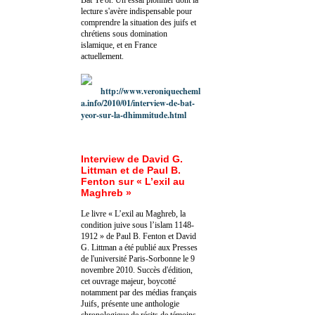
lecture s'avère indispensable pour
comprendre la situation des juifs et
chrétiens sous domination
islamique, et en France
actuellement.
http://www.veroniquecheml
a.info/2010/01/interview-de-bat-
yeor-sur-la-dhimmitude.html
Interview de David G.
Littman et de Paul B.
Fenton sur « L’exil au
Maghreb »
Le livre « L’exil au Maghreb, la
condition juive sous l’islam 1148-
1912 » de Paul B. Fenton et David
G. Littman a été publié aux Presses
de l'université Paris-Sorbonne le 9
novembre 2010. Succès d'édition,
cet ouvrage majeur, boycotté
notamment par des médias français
Juifs, présente une anthologie
chronologique de récits de témoins