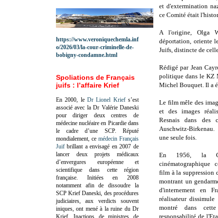
et d'extermination naz
ce Comité était l'hist
A l'origine, Olga 
https://www.veroniquechemla.inf
déportation, oriente l
o/2026/03/la-cour-criminelle-de-
Juifs, distincte de cell
bobigny-condamne.html
Rédigé par Jean Cayrol
politique dans le KZ 
Spoliations de Français
juifs : l’affaire Krief
Michel Bouquet. Il a é
En 2000, le
Dr Lionel Krief
s’est
Le film mêle des image
associé avec la Dr Valérie Daneski
et des images réali
pour diriger deux centres de
Resnais dans des 
médecine nucléaire en Picardie dans
Auschwitz-Birkenau.
le cadre d’une SCP.
Réputé
une seule fois.
mondialement, ce
médecin Français
Juif
brillant a envisagé en 2007 de
lancer deux projets médicaux
En 1956, la Co
d’envergures européenne et
cinématographique c
scientifique dans cette région
film à la suppression 
française.
Initiées en 2008
montrant un gendarme
notamment afin de dissoudre la
d'internement en Fr
SCP Krief Daneski, des procédures
réalisateur dissimule 
judiciaires, aux verdicts souvent
montré dans cette
iniques, ont mené à la ruine du Dr
responsabilité de l'Et
Krief.
Inactions de ministres de