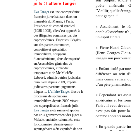
son propos, André D
juifs : l’affaire Tanger
poète américain 
"Vieillir, quelle étran
Eva Tanger
est une copropriétaire
petit garçon !"
française juive habitant dans un
immeuble du Marais, à Paris.
Présidente du conseil syndical
« Assurément, le ré
(1988-1998), elle s’est opposée à
oncle d'Amérique
n'a 
des illégalités commises par des
un esprit libre ».
copropriétaires. Emprises illégales
sur des parties communes,
« Pierre-Henri Gibert
convoitise et spéculation
(Henri-Georges Clouzo
immobilières, soupçons
images son parcours u
d’antisémitisme, abus de majorité
en Assemblées générales de
copropriétaires, « mandat
« Enfant isolé par une
temporaire » de Me Michèle
différence au sein d'
Lebossé, administratrice judiciaire,
mais conservatrice, qu
renouvelé depuis 2009, experts
d’un père pharmacien.
judiciaires partiaux, jugements
iniques…
L’affaire Tanger
illustre le
« Cependant ses aspir
processus de spoliations
américains et les rom
immobilières depuis 2000 visant
Paris : il veut devenir
des copropriétaires français juifs.
Eva Tanger
a été ruinée et spoliée
n'est pas fait pour la
par un « gouvernement des juges ».
comme apprenti monteu
Malade, endettée, calomniée, cette
fonctionnaire retraitée quasi-
« En grande partie iné
septuagénaire a été expulsée de son