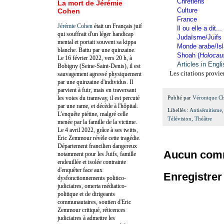
Chrétiens
La mort de Jérémie
Culture
Cohen
France
Jérémie Cohen
était un Français juif
Il ou elle a dit...
qui souffrait d'un léger handicap
Judaïsme/Juifs
mental et portait souvent sa kippa
Monde arabe/Is
blanche. Battu par une quinzaine.
Shoah (
Holocau
Le 16 février 2022, vers 20 h, à
Articles in Engl
Bobigny (Seine-Saint-Denis), il est
Les citations provie
sauvagement agressé physiquement
par une quinzaine d'individus. Il
parvient à fuir, mais en traversant
les voies du tramway, il est percuté
Publié par
Véronique C
par une rame, et décède à l'hôpital.
Libellés :
Antisémitisme
L'enquête piétine, malgré celle
Télévision
,
Théâtre
menée par la famille de la victime.
Le 4 avril 2022, grâce à ses twitts,
Eric Zemmour révèle cette tragédie.
Département francilien dangereux
Aucun comm
notamment pour les Juifs, famille
endeuillée et isolée contrainte
d'enquêter face aux
Enregistre
dysfonctionnements politico-
judiciaires, omerta médiatico-
politique et de dirigeants
communautaires, soutien d'Eric
Zemmour critiqué, réticences
judiciaires à admettre les