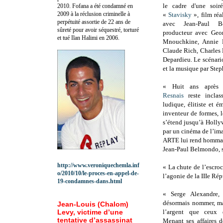
le cadre d'une soir
2010.
Fofana a été c
ondamné en
2009 à la réclusion criminelle à
«
Stavisky
», film réa
perpétuité assortie de 22 ans de
avec Jean-Paul B
sûreté pour avoir séquestré, torturé
producteur avec Geo
et tué Ilan Halimi en 2006.
Mnouchkine, Annie D
Claude Rich, Charles 
Depardieu
. Le scénar
et la musique par Ste
«
Huit ans après 
Resnais
reste inclass
ludique, élitiste et 
inventeur de formes, l
s’étend jusqu’à Holly
par un cinéma de l’imag
ARTE lui rend hommage 
Jean-Paul Belmondo, su
http://www.veroniquechemla.inf
« La chute de l’escroc
o/2010/10/le-proces-en-appel-de-
l’agonie de la IIIe Ré
19-condamnes-dans.html
« Serge Alexandre, 
désormais nommer, ma
Jean-Louis (Chalom)
Levy, victime d’une
l’argent que ceux q
tentative d’assassinat
Menant ses affaires d