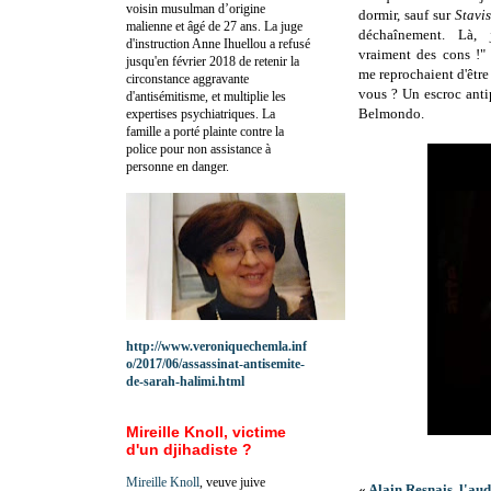
voisin musulman d’origine
dormir, sauf sur
Stavi
malienne et âgé de 27 ans. La juge
déchaînement. Là, j
d'instruction Anne Ihuellou a refusé
vraiment des cons !
jusqu'en février 2018 de retenir la
me reprochaient d'êtr
circonstance aggravante
vous ? Un escroc anti
d'antisémitisme, et multiplie les
Belmondo.
expertises psychiatriques. La
famille a porté plainte contre la
police pour non assistance à
personne en danger.
http://www.veroniquechemla.inf
o/2017/06/assassinat-antisemite-
de-sarah-halimi.html
Mireille Knoll, victime
d'un djihadiste ?
Mireille Knoll
, veuve juive
«
Alain Resnais, l'au