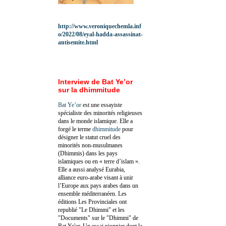
http://www.veroniquechemla.inf
o/2022/08/eyal-hadda-assassinat-
antisemite.html
Interview de Bat Ye’or
sur la dhimmitude
Bat Ye’or
est une essayiste
spécialiste des minorités religieuses
dans le monde islamique. Elle a
forgé le terme
dhimmitude
pour
désigner le statut cruel des
minorités non-musulmanes
(Dhimmis) dans les pays
islamiques ou en « terre d’islam ».
Elle a aussi analysé Eurabia,
alliance euro-arabe visant à unir
l’Europe aux pays arabes dans un
ensemble méditerranéen. Les
éditions Les Provinciales ont
republié "Le Dhimmi" et les
"Documents" sur le "Dhimmi" de
Bat Ye'or. Un essai pionnier dont la