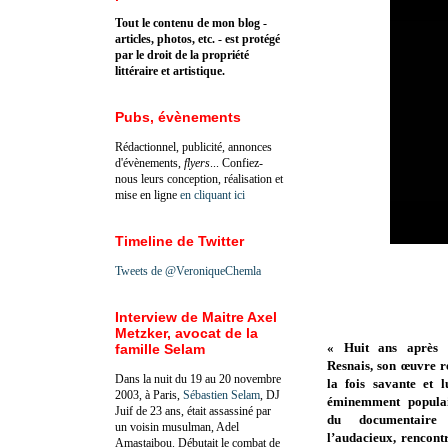
Tout le contenu de mon blog -
articles, photos, etc. - est protégé
par le droit de la propriété
littéraire et artistique.
Pubs, évènements
Rédactionnel, publicité, annonces
d'évènements,
flyers
... Confiez-
nous leurs conception, réalisation et
mise en ligne
en cliquant ici
Timeline de Twitter
Tweets de @VeroniqueChemla
Interview de Maitre Axel
Metzker, avocat de la
« Huit ans après 
famille Selam
Resnais, son œuvre re
Dans la nuit du 19 au 20 novembre
la fois savante et lu
2003, à Paris,
Sébastien Selam
, DJ
éminemment populai
Juif de 23 ans, était assassiné par
du documentaire 
un voisin musulman, Adel
l’audacieux, rencont
Amastaibou. Débutait le combat de