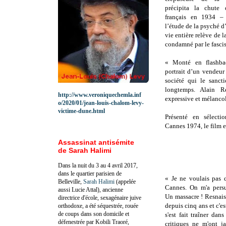
précipita la chute
français en 1934 – 
l’étude de la psyché 
vie entière relève de l
condamné par le fasci
« Monté en flashbac
portrait d’un vendeur
société qui le sanct
longtemps. Alain R
http://www.veroniquechemla.inf
expressive et mélancol
o/2020/01/jean-louis-chalom-levy-
victime-dune.html
Présenté en sélectio
Cannes 1974, le film es
Assassinat antisémite
de Sarah Halimi
Dans la nuit du 3 au 4 avril 2017,
dans le quartier parisien de
« Je ne voulais pas q
Belleville,
Sarah Halimi
(appelée
Cannes. On m'a persu
aussi Lucie Attal), ancienne
Un massacre ! Resnais
directrice d'école, sexagénaire juive
depuis cinq ans et c'est
orthodoxe, a été séquestrée, rouée
de coups dans son domicile et
s'est fait traîner dans
défenestrée par Kobili Traoré,
critiques ne m'ont 