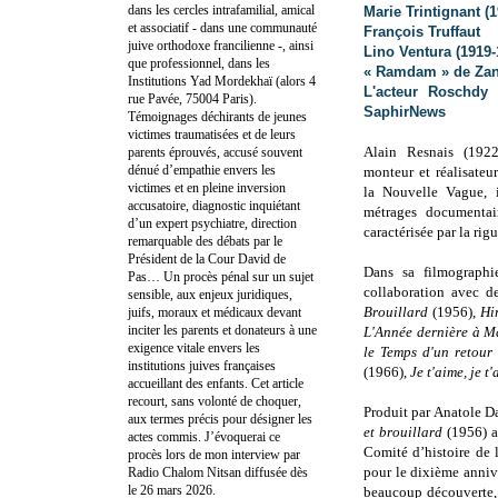
dans les cercles intrafamilial, amical
Marie Trintignant (
et associatif - dans une communauté
François Truffaut
juive orthodoxe francilienne -, ainsi
Lino Ventura (1919-
que professionnel, dans les
« Ramdam » de Za
Institutions Yad Mordekhaï (alors 4
L'acteur Roschdy
rue Pavée, 75004 Paris).
SaphirNews
Témoignages déchirants de jeunes
victimes traumatisées et de leurs
Alain Resnais (192
parents éprouvés, accusé souvent
dénué d’empathie envers les
monteur et réalisateu
victimes et en pleine inversion
la Nouvelle Vague, i
accusatoire, diagnostic inquiétant
métrages documentai
d’un expert psychiatre, direction
caractérisée par la rigu
remarquable des débats par le
Président de la Cour David de
Dans sa filmographi
Pas… Un procès pénal sur un sujet
collaboration avec d
sensible, aux enjeux juridiques,
Brouillard
(1956),
Hi
juifs, moraux et médicaux devant
inciter les parents et donateurs à une
L'Année dernière à 
exigence vitale envers les
le Temps d'un retour
institutions juives françaises
(1966),
Je t'aime, je t
accueillant des enfants. Cet article
recourt, sans volonté de choquer,
Produit par Anatole 
aux termes précis pour désigner les
et brouillard
(1956) a
actes commis. J’évoquerai ce
Comité d’histoire de
procès lors de mon interview par
pour le dixième annive
Radio Chalom Nitsan diffusée dès
le 26 mars 2026.
beaucoup découverte,