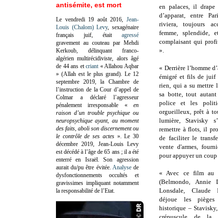
antisémite, est mort
en palaces, il drape
d’apparat, entre Par
Le vendredi 19 août 2016,
Jean-
riviera, toujours 
Louis (Chalom) Levy
, sexagénaire
femme, splendide, e
français juif, était
agressé
complaisant qui profi
gravement au couteau par Mehdi
».
Kerkoub, délinquant franco-
algérien multirécidiviste, alors âgé
de 44 ans et
criant
« Allahou Aqbar
« Derrière l’homme d’a
» (Allah est le plus grand). Le 12
émigré et fils de juif
septembre 2019, la Chambre de
rien, qui a su mettre
l’instruction de la Cour d’appel de
sa botte, tout autant
Colmar a déclaré l’agresseur
police et les polit
pénalement irresponsable
«
en
orgueilleux, prêt à t
raison d’un trouble psychique ou
lumière, Stavisky s
neuropsychique ayant, au moment
des faits, aboli son discernement ou
remettre à flots, il p
le contrôle de ses actes
»
. Le 30
de faciliter le trans
décembre 2019, Jean-Louis Levy
vente d'armes, fourn
est décédé à l’âge de 65 ans ; il a été
pour appuyer un coup 
enterré en Israël. Son agression
aurait du/pu être évitée.
Analyse
de
« Avec ce film au 
dysfonctionnements occultés et
(Belmondo, Annie D
gravissimes impliquant notamment
Lonsdale, Claude 
la responsabilité de l’Etat.
déjoue les pièges 
historique – Stavisky
crépuscule de la I