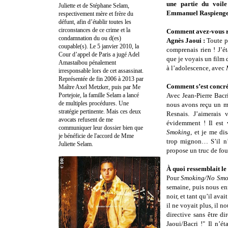
une partie du voil
Juliette et de Stéphane Selam,
Emmanuel Raspienge
respectivement mère et frère du
défunt, afin d’établir toutes les
circonstances de ce crime et la
Comment avez-vous re
condamnation du ou d(es)
Agnès Jaoui :
Toute pe
coupable(s). Le 5 janvier 2010, la
comprenais rien ! J’ét
Cour d’appel de Paris a jugé Adel
que je voyais un film d
Amastaibou pénalement
à l’adolescence, avec
irresponsable lors de cet assassinat.
Représentée de fin 2006 à 2013 par
Comment s’est concré
Maître Axel Metzker, puis par Me
Portejoie, la famille Selam a lancé
Avec Jean-Pierre Bacr
de multiples procédures. Une
nous avons reçu un m
stratégie pertinente. Mais ces deux
Resnais. J’aimerais 
avocats refusent de me
évidemment ! Il est
communiquer leur dossier bien que
Smoking
, et je me di
je bénéficie de l'accord de Mme
trop mignon… S’il n’é
Juliette Selam.
propose un truc de fou
À quoi ressemblait le 
Pour
Smoking/No Smo
semaine, puis nous enre
noir, et tant qu’il ava
il ne voyait plus, il no
directive sans être d
Jaoui/Bacri !" Il n’é