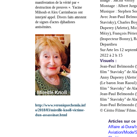
Image : Sacha Vierny
manifestation de la vérité par «
Montage : Albert Jur
destruction de preuves ». Yacine
Musique : Stephen S
Mihoub et Alex Carrimbacus ont
Avec Jean-Paul Belmo
interjeté appel. Divers faits attestent
de signes d'actes djihadistes
Stavisky), Charles Bo
antisémites.
Duperey (Arlette), Mi
Mézy), François Périer
(Inspecteur Bonny), 
Depardieu
Sur Arte les 12 septem
2022 à 2 h 15
Visuels :
Jean-Paul Belmondo (S
film " Stavisky" de Al
Anny Duperey (Alette)
(Le baron Jean Raoul)
film " Stavisky" de Al
Jean-Paul Belmondo (Se
film " Stavisky" de Al
Jean-Paul Belmondo (S
http://www.veroniquechemla.inf
o/2018/03/mireille-knoll-victime-
© Cérito Films/ Films 
dun-assassinat.html
Articles sur ce
Affaire al-Dura/I
Aviation/Mode/S