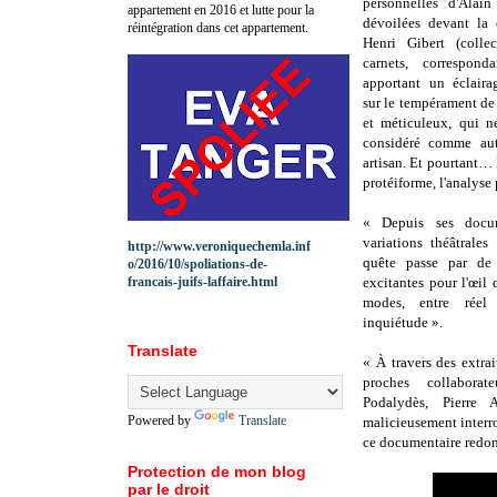
personnelles d'Alain
appartement en 2016 et lutte pour la
dévoilées devant la 
réintégration dans cet appartement.
Henri Gibert (colle
carnets, correspond
apportant un éclaira
sur le tempérament d
et méticuleux, qui n
considéré comme au
artisan. Et pourtant… 
protéiforme, l'analyse
« Depuis ses docum
variations théâtrales
http://www.veroniquechemla.inf
quête passe par de 
o/2016/10/spoliations-de-
francais-juifs-laffaire.html
excitantes pour l'œil 
modes, entre réel 
inquiétude ».
Translate
« À travers des extrai
proches collabora
Podalydès, Pierre A
Powered by
Translate
malicieusement interro
ce documentaire redonn
Protection de mon blog
par le droit