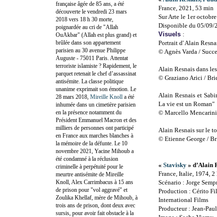
française âgée de 85 ans, a été
France, 2021, 53 min
découverte le vendredi 23 mars
Sur Arte le 1er octobr
2018 vers 18 h 30 morte,
Disponible du 05/09/
poignardée au cri de "Allah
Visuels
:
OuAkbar" (Allah est plus grand) et
brûlée dans son appartement
Portrait d' Alain Resna
parisien au 30 avenue Philippe
© Agnès Varda / Succe
Auguste - 75011 Paris. Attentat
terroriste islamiste ? Rapidement, le
Alain Resnais dans le
parquet retenait le chef d’assassinat
© Graziano Arici / Br
antisémite. La classe politique
unanime exprimait son émotion. Le
Alain Resnais et Sabi
28 mars 2018,
Mireille Knoll
a été
La vie est un Roman"
inhumée dans un cimetière parisien
en la présence notamment du
© Marcello Mencarini
Président Emmanuel Macron et des
milliers de personnes ont participé
Alain Resnais sur le 
en France aux marches blanches à
© Etienne George / B
la mémoire de la défunte. Le 10
novembre 2021, Yacine Mihoub a
été condamné à la réclusion
«
Stavisky
» d’Alain 
criminelle à perpétuité pour le
France, Italie, 1974, 2
meurtre antisémite de Mireille
Knoll, Alex Carrimbacus à 15 ans
Scénario : Jorge Semp
de prison pour "vol aggravé" et
Production : Cérito Fi
Zoulika Khellaf, mère de Mihoub, à
International Films
trois ans de prison, dont deux avec
Producteur : Jean-Pa
sursis, pour avoir fait obstacle à la