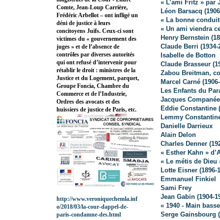
« L’ami Fritz » par
Comte, Jean-Loup Carrière,
Léon Barsacq (1906-
Frédéric Arbellot – ont infligé un
« La bonne conduit
déni de justice à leurs
« Un ami viendra c
concitoyens Juifs. Ceux-ci sont
Henry Bernstein (18
victimes du « gouvernement des
Claude Berri (1934-
juges » et de l’absence de
contrôles par diverses autorités
Isabelle de Botton
qui ont refusé d’intervenir pour
Claude Brasseur (1
rétablir le droit : ministres de la
Zabou Breitman, com
Justice et du Logement, parquet,
Marcel Carné (1906
Groupe Foncia, Chambre du
Les Enfants du Para
Commerce et de l’Industrie,
Jacques Companéez
Ordres des avocats et des
Eddie Constantine 
huissiers de justice de Paris, etc.
Lemmy Constantin
Danielle Darrieux
Alain Delon
Charles Denner (19
« Esther Kahn » d’
« Le métis de Dieu
Lotte Eisner (1896-
Emmanuel Finkiel
Sami Frey
Jean Gabin
(1904-1
http://www.veroniquechemla.inf
« 1940 - Main basse
o/2018/03/la-cour-dappel-de-
Serge Gainsbourg (
paris-condamne-des.html